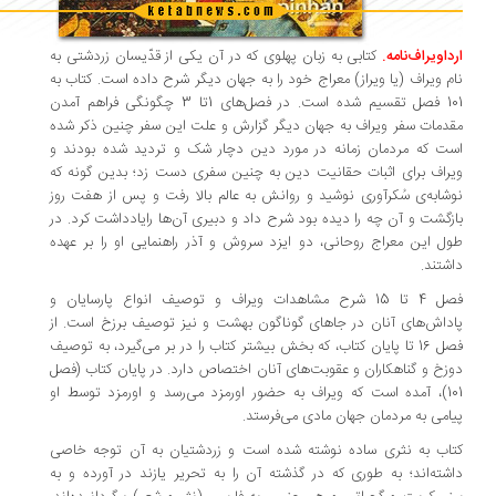
داویراف‌نامه.
کتابی به زبان پهلوی که در آن یکی از قدّیسان زردشتی به
م ویراف (یا ویراز) معراج خود را به جهان دیگر شرح داده است. کتاب به
101 فصل تقسیم شده است. در فصل‌های 1تا 3 چگونگی فراهم آمدن
دمات سفر ویراف به جهان دیگر گزارش و علت این سفر چنین ذکر شده
ت که مردمان زمانه در مورد دین دچار شک و تردید شده بودند و
راف برای اثبات حقانیت دین به چنین سفری دست زد؛ بدین گونه که
شابه‌ی سُکرآوری نوشید و روانش به عالم بالا رفت و پس از هفت روز
زگشت و آن چه را دیده بود شرح داد و دبیری آن‌ها رایادداشت کرد. در
ل این معراج روحانی، دو ایزد سروش و آذر راهنمایی او را بر عهده
شتند.
فصل 4 تا 15 شرح مشاهدات ویراف و توصیف انواع پارسایان و
داش‌های آنان در جاهای گوناگون بهشت و نیز توصیف برزخ است. از
فصل 16 تا پایان کتاب، که بخش بیشتر کتاب را در بر می‌گیرد، به توصیف
زخ و گناهکاران و عقوبت‌های آنان اختصاص دارد. در پایان کتاب (فصل
101)، آمده است که ویراف به حضور اورمزد می‌رسد و اورمزد توسط او
امی به مردمان جهان مادی می‌فرستد.
اب به نثری ساده نوشته شده است و زردشتیان به آن توجه خاصی
شته‌اند؛ به طوری که در گذشته آن را به تحریر یازند در آورده و به