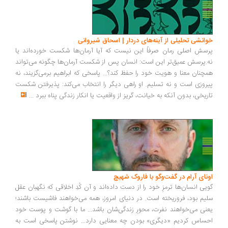
انشی تحلیلی از آینه‌های دردار | اسحاق شیروانی
سش اصلی رمان صرفاً این نیست که آیا آرمان‌ها شکست خورده‌اند یا
.پرسش عمیق‌تر این است: انسان پس از شکست آرمان‌ها چگونه می‌تواند
چنان معنا و هویت خود را حفظ کند؟... پاسخی که ابراهیم برمی‌گزیند، نه
روزی است و نه تسلیم. او راهی دیگر را انتخاب می‌کند: پذیرفتن شکست
ریخی، بدون آنکه به خیانت، گریز از واقعیت یا انکار زندگی پناه ببرد
...
ونای آرام در گفت‌وگو با فاروک شهیچ
یی انسان‌ها ترمزِ خود را از دست داده‌اند و آن کُدِ اخلاقی که نگهبان عقل
یم بود، فروریخته است. در دنیای امروز، همه می‌خواهند فاشیست باشند؛
نی می‌خواهند نفرت، محورِ زندگی‌شان باشد... ما با گوشت و پوست خود
ساس کردیم «دیگری» بودن چه معنایی دارد... نوشتن پاسخی است به