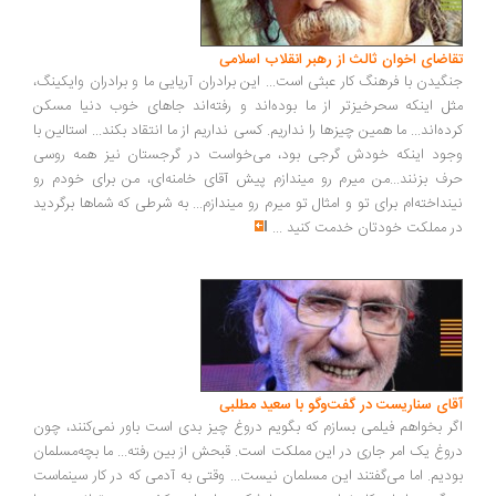
اضای اخوان ثالث از رهبر انقلاب اسلامی
گیدن با فرهنگ کار عبثی است... این برادران آریایی ما و برادران وایکینگ،
ل اینکه سحرخیزتر از ما بوده‌اند و رفته‌اند جاهای خوب دنیا مسکن
ده‌اند... ما همین چیزها را نداریم. کسی نداریم از ما انتقاد بکند... استالین با
ود اینکه خودش گرجی بود، می‌خواست در گرجستان نیز همه روسی
ف بزنند...من میرم رو میندازم پیش آقای خامنه‌ای، من برای خودم رو
نداخته‌ام برای تو و امثال تو میرم رو میندازم... به شرطی که شماها برگردید
 مملکت خودتان خدمت کنید
...
ای سناریست در گفت‌وگو با سعید مطلبی
ر بخواهم فیلمی بسازم که بگویم دروغ چیز بدی است باور نمی‌کنند، چون
وغ یک امر جاری در این مملکت است. قبحش از بین رفته... ما بچه‌مسلمان
دیم. اما می‌گفتند این مسلمان نیست... وقتی به آدمی که در کار سینماست