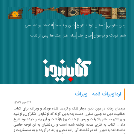
ان خارجی
داستان کوتاه
تاریخ
دین و فلسفه
اقتصاد
روانشناسی
ر
کودک و نوجوان
طرح جلد
فیلم
طنز
ریشه‌ها
پس از کتاب
ارداویراف ‌نامه | ویراف
29 مهر 1387
دمان زمانه در مورد دین دچار شک و تردید شده بودند و ویراف برای اثبات
انیت دین به چنین سفری دست زد؛ بدین گونه که نوشابه‌ی سُکرآوری نوشید
روانش به عالم بالا رفت و پس از هفت روز بازگشت و آن چه را دیده بود شرح
د ... کتاب به نثری ساده نوشته شده است و زردشتیان به آن توجه خاصی
شته‌اند؛ به طوری که در گذشته آن را به تحریر یازند در آورده و به سنسکریت و