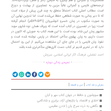
سکریت و گجراتی و هم چنین، به فارسی (نثر و شعر) برگردانیده‌اند.
جمه‌های فارسی و گجراتی غالباً مزین به تصاویری از بهشت و دوزخ
ت. مطالب اصلی کتاب احتمالاً متعلق به چند قرن پیش از میلاد است
 تا دیر زمانی به صورت شفاهی حفظ می‌شده است. اما تدوین نهایی آن
به صورت مکتوب در زمان خسرو انوشیروان (531-579م) انجام گرفته
ت؛ زیرا در تفسیری در کتاب آمده است که ویراف همان نوه شاپور، موبد
هور زمان این شاه، بوده است. با این همه، کتاب به صورتی که اکنون در
ت داریم، به زبان پهلوی متأخر، احتمالا در پارس نوشته شده است و
وذ زبان فارسی را در جای جای آن مشاهده می‌کنیم. از این رو، احتمال
رد که در تحریر قدیم تر کتاب دست کاری‌های متأخرتری شده باشد.
مد تفضلی. فرهنگ آثار ایرانی اسلامی. سروش
.
.
...............
..............
تجربه‌ی زندگی دوباره
|
|
رفی و نقد کتاب
دین و فلسفه
سووشون و حافظ در جهان کتاب مهر و آبان 
اخلاق و اقتصاد یا بازارهای آزاد، برابری و شادکامی
نگاهی به ذرت سرخ یان | لادن عظیمی