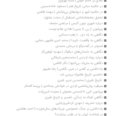
نقدی بر خانم جولی | ساره بهروزی
در حاشیه مبانی تاریخ هنر | مسعود شاه‏‌حسینی
در حاشیه شهر و دیوارهای بی‌ثباتش | مهسا طاعتی
تحلیل جامعه‌شناختی استقبال از «ملت عشق»
درباره شهری چون آلیس | مرتضی منصف
پیرامون از زن تا زمین | هادی غلام‌دوست
نگاهی به راه دور... | زهره مسکنی
نگاهی به واقعیت ناپیدا | محمد امین فقیهی رضایی
استونر در گفت‌وگو با مرجان محمدی
نگاهی به داستان‌های دیالوگ | مهدیه کوهی‌کار
درباره روباه لارنس | محمدمعین شرفائی
نگاهی به متروک بی‌انتها | نگار کاظمی
یادداشتی بر گفتن در عین نگفتن | رضا علیپور
«تفسیر تاریخ عاشورا» بررسی شد
 تاریخ طبری | محمدبن جریر طبری
سیطره روان‌شناسی فردی در خوانش رستاخیز | پریسا افتخار
پیرامون کمی تا قسمتی معمولی | سعیده امین‌زاده
نگاهی کوتاه به زندگی، تفسیر و تاریخ طبری
درباره تشریف | مهدی کردفیروزجایی
یادداشتی بر جنگ خصوصی چریک‌های سال‌خورده | احمد هاشمی
در شناخت ایران یا در طلب زرتشت؟