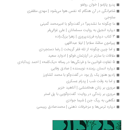
پدرو پارامو | خوان رولفو
شاعرانگی در آن هنگام كه نفس هوا می‌شود | مهدی مظفری 
ساوجی
ما چگونه ما نشدیم؟ در گفت‌وگو با امیرمحمد گمینی
درباره انجیل به روایت مسلمانان | علی غزالی‌فر
3 کتاب درباره فرزندپروری | زهرا بزرگ‌زاده
پیرامون ساشا، سلام! | لیلا عبداللهی
و اما چین چگونه از تله فقر گریخت | رضا دستجردی
ملاقات با سارتر در آپارتمان فوکو | ادوارد سعید
5 تفاوت قوانین ما و فرنگی‌ها در رساله «یک‌کلمه» | احمد زیدآبادی
درباره انسان رزمنده نویسنده | صادق وفایی
رادیو هنوز یک راز بود در گفت‌وگو با محمد کشاورز
و اما به وقت شب | پدرام عسکری
مروری بر زنان هخامنشی | آناهید خزیر
مروری بر زندگی در روایت: گفت‌وگویی با پل استر
نگاهی به ریگ جن | شیما جوادی
درباره ترس‌ها و مزخرفات ذهنی | محمدصادق رییسی