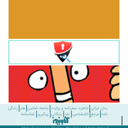
رمان ایرانی
خاطره، سفرنامه و روایت
جامعه شناسی
هنر
زندگی
نامه
مرجع
کتابشناسی
نقد
بایگانی
پیگیری
شناسنامه
کلیه حقوق محفوظ است و بازنشر مطالب با ذکر
کتاب نیوز
و درج لینک، بلامانع .