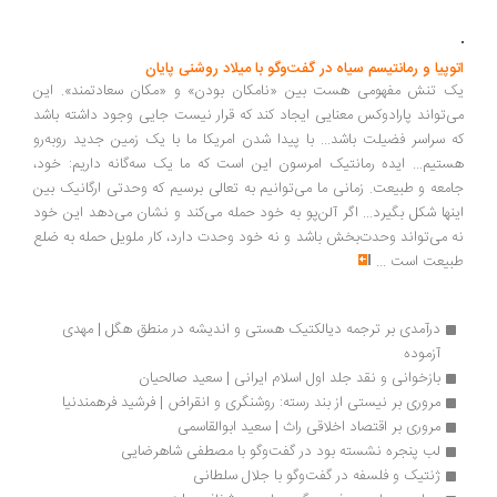
برداشت‌های مختلفی که از دین در طول تاریخ صورت گرفته است... تجربه
بیرونی فقط یک احساس فردی خاص نیست، بلکه از درون مقایسه همه
تجارب، دیدگاه خاصی قابل استنتاج است که می‌توان آن را یکی‌شدن و اتحاد
با کلیت هستی نامید. در این اتحاد صورت دیگری از هستی بر آدمی ظاهر
می‌شود
...
متافیزیک شعر در گفت‌وگو با مهدی مظفری‌ساوجی
به قول هلدرلین، اقامت انسان در جهان شاعرانه است... شعر در حقیقت
تبدیل ماده خامی به نام «زبان»، به روح یا در حقیقت، «شعر» است. بنابراین،
شعر، روح زبان است... شعر است که اثر هنری را از اثر غیرهنری جدا می‌کند. از
این نظر، شعر، حقیقت و ذات هنرهاست و اثر هر هنرمند بزرگی، شعر
اوست... آیا چنان‌ که می‌گویند، فرازهایی از بخش نخست کتاب مقدس
مسیحی که متکی بر مجموعه کتب مقدس یهودیان، یعنی تنخ است، از
اساطیر شفاهی رایج در خاور نزدیک اخذ شده یا خیر؟
...