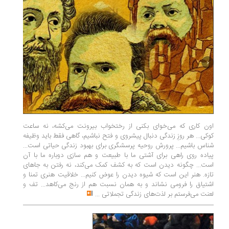
اون کاری که می‌خوای بکنی از رختخواب بیرونت می‌کشه، نه ساعت
کارنامه 
کوکی... هر روزِ زندگی دنبال پیشروی و فتح نباشیم، گاهی فقط باید وظیفه
دانشگاه ف
شناس باشیم... پرورش روحیه پرسشگری برای بهبود زندگی حیاتی است...
پیاده روی راهی برای آشتی ما با طبیعت و هم سازی دوباره ما با آن
سخنرانی‌
است... چگونه دیدن است که به کشف کمک می‌کند، نه رفتن به جا‌های
انقلاب م
تازه. هنر این است که شیوه دیدن را عوض کنیم... خلاقیت هنری تمنا و
هایدگر ن
اشتیاق را فرومی نشاند و به همان نسبت هم از رنج می‌کاهد... تف و
برخی از ا
لعنت می‌فرستم بر لذت‌های زندگی تجملاتی
...
از قلمرو 