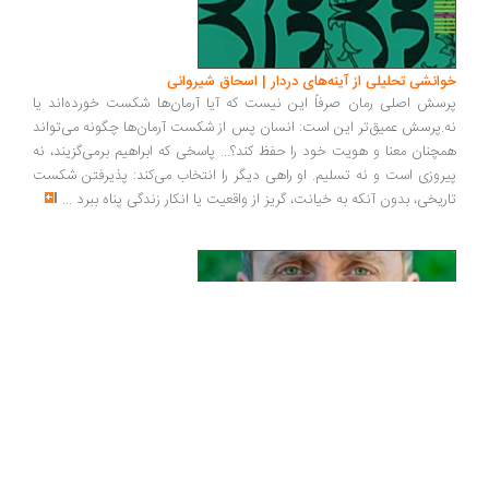
نظریه علمی یا یکی از نتایج آن نیست بلکه افزوده‌ای الاهیاتی یا متافیزیکی
است که بر این نظریه بار شده است... سوپرمن بذر همه موجودات را در
سیاره‌ای مناسب کاشت تا به وقت مناسب بتواند اسباب‌بازی‌های خود را داشته
باشد!... قوای شناختی آدمی نیز وقتی می‌تواند مورد اعتماد باشد که از جانب
موجودی هوشمند طراحی شده با
...
بررسی و نقد اخلاق دین شناسی | محمدامیر قدوسی
نویسنده با زیست جهان فکری بنیادگرایان و طرفداران فقه رایج، در هر دو
شاخه سنتی و انقلابی/مصلحتی آن کاملاً آشنا و در تقریر روایت‌های آنان،
امانتدار است... فقیهان موظفند تا فتاوای فقهی خود را با محک اخلاق
بسنجند... میزان اعتبار دانش‌های انسان عصر جدید غالباً ظنی ست و نه
یقینی و گستره زمانی اعتبار آنها نیز غالباً تا اطلاع ثانوی‌ست و نه لزوماً ابدی
و همیشگی... پارادایمی که رابطه میان خداوند و بندگان را همان رابطه مولی/
ارباب و عبد/ برده تلقی می‌کند، پارادایمی منسوخ است که تغییر آن ضروری
است
...
درآمدی بر ترجمه دیالکتیک هستی و اندیشه در منطق هگل | مهدی 
آزموده
بازخوانی و نقد جلد اول اسلام ایرانی | سعید صالحیان