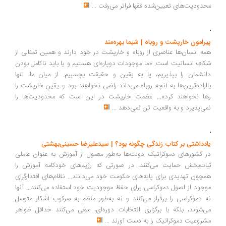
داد با این احکام متفاوت بود. اهل جزیه، در عمل، توانستند پرستشگاه‌های
خود را بسازند و به احکام سختگیرانه در لباس توجه چندانی نکنند. همچنین،
آنان مناظره‌های بسیاری با متفکران مسلمان داشتند و کتاب‌هایی درباره
حقانیت و محاسن آیین خود نوشتند که گرچه تبلیغ رسمی دین نبود، از
محدودیت‌های تعیین‌شده فقها فراتر می‌رفت
...
پیرامون خارپشت و روباه | شیما بهره‌مند
همه انسان‌ها عناصری از روباه و خارپشت در خود دارند و همین تمثالی از
شکافِ انسانیت است. «ما موجودات دوپاره‌ای هستیم و یا باید ناکامل بودن
دانشمان را بپذیریم، یا به یقین و حقیقت بچسبیم. از میان ما، تنها
بااراده‌ترین‌ها به آنچه روباه می‌داند راضی نخواهند بود و یقینِ خارپشت را
رها نخواهند کرد‌»... عظمت خارپشت در این است که محدودیت‌ها را
نمی‌پذیرد و به واقعیت تن نمی‌دهد
...