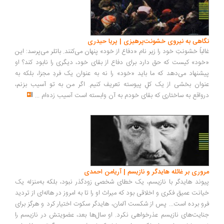
نگاهی به نیروی خشونت‌پرهیزی | پریا حیدری
غالباً خشونتِ خود را زیر نام «دفاع از خود» پنهان می‌کنند. باتلر می‌پرسد: این
«خود» کیست که حق دارد برای دفاع از بقای خود، دیگری را نابود کند؟ او
پیشنهاد می‌دهد که ما باید «خود» را نه به عنوان یک فردِ مجزا، بلکه به
عنوان بخشی از یک کلِ پیوسته تعریف کنیم. اگر من به تو آسیب بزنم،
درواقع به ساختاری که بقای خودم به آن وابسته است آسیب زده‌ام
...
مروری بر غائله هایدگر و نازیسم | آریامن احمدی
پیوند هایدگر با نازیسم، یک خطای شخصی زودگذر نبود، بلکه به‌منزله‌ یک
خیانت عمیق فکری و اخلاقی بود که میراث او را تا به امروز در هاله‌ای از تردید
فرو برده است... پس از شکست آلمان، هایدگر سکوت اختیار کرد و هرگز برای
جنایت‌های نازیسم عذرخواهی نکرد. او سال‌ها بعد، عضویتش در نازیسم را