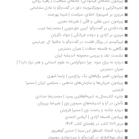
اتوپیا و رمانتیسم سیاه در گفت‌وگو با میلاد روشنی پایان
یک تنش مفهومی هست بین «نامکان بودن» و «مکان سعادتمند». این
می‌تواند پارادوکس معنایی ایجاد کند که قرار نیست جایی وجود داشته باشد
که سراسر فضیلت باشد... با پیدا شدن امریکا ما با یک زمین جدید روبه‌رو
هستیم... ایده رمانتیک امرسون این است که ما یک سه‌گانه داریم: خود،
جامعه و طبیعت. زمانی ما می‌توانیم به تعالی برسیم که وحدتی ارگانیک بین
اینها شکل بگیرد... اگر آلن‌پو به خود حمله می‌کند و نشان می‌دهد این خود
نه می‌تواند وحدت‌بخش باشد و نه خود وحدت دارد‌، کار ملویل حمله به ضلع
طبیعت است
...
نشست نقد و بررسی زندگی‌ای که می‌توانی نجات دهی
ایده محوری کتاب از مقاله «قحطی، فراوانی، اخلاق» می‌آید... الگوی فرهنگی
کمک کردن در جوامع مختلف مسئله جامعه‌شناختی بسیار جالبی است... اگر
مستقیم به خانواده‌های فقیر پول بدهیم، از میزان کار بزرگ‌سالان کم
نمی‌شود، اما کار کودکان کم می‌شود، حضور در مدرسه افزایش می‌یابد،