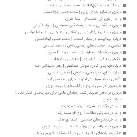
استقلال اقتصادی بیشتر می‌شود، قدرت تصمیم‌گیری زنان بیشتر می‌شود،
رژیم غذایی بهبود می‌یابد و مردم ترغیب می‌شوند از خدمات درمانی استفاده
کنند
...
خاطره‌ای از ممیزی کتاب نهم‌ربیع، جهالت‌ها، خسارت‌ها | مهدی مسائلی
دهه‌ی صفر بود دنبالش هم نهم‌ربیع بود که به عنوان عید عُمر در اصفهان
معرکه است... یکدفعه آقای بروجردی فرمودند: آقا این چه وضعی است در
اصفهان! در وقتی که اسرائیل حمله کرده کانال سوئز را دارد می‎گیرد، در مصر
مسلمانان این طور گرفتارند، ما بیاییم جنگ شیعه و سنی راه بیندازیم؟ ... متن
بالا به علت در برداشتن تقابل دو عالم معروف شیعه باید حذف شود... استناد
به آیت‌الله منتظری شده که ممنوع است
...
پیرامون اندیشه و آثار کارل پوپر | فرزاد نعمتی
ایده اولیه عموم آثارش در همین دوران پرآشوب جوانی به ذهنش خطور کرده
است... در این دوران علم چنان جایگاهی دارد که ایدئولوژی‌های سیاسی
چون مارکسیسم نیز می‌کوشند بیش از هر چیز خود را «علمی» نشان بدهند...
نظریه‌پردازان مارکسیست به ما نمی‌گویند که اگرچه اتفاقی رخ دهد،
می‌پذیرند که نظریه‌شان اشتباه بوده است... آنچه علم را از غیرعلم متمایز