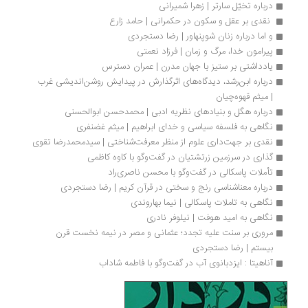
می‌کند، ابطال‌پذیری علم و ابطال‌ناپذیری غیرعلم است... جامعه‌ای نیز که در
آن نقدپذیری رواج پیدا نکند، به‌معنای دقیق کلمه، نمی‌تواند سیاسی و آزاد
قلمداد شود
...
نشست بررسی اندیشه سیدجواد طباطبایی در انجمن مطالعات صلح ایران
اندیشه ایرانشهری شکلی از آگاهی ایرانی است که دین نامشهود در آن
نقشی تعیین‌کننده دارد... طباطبایی در مکتوبات خود هدفی استراتژیک را
دنبال می‌کرد و از دل این استراتژی به‌هیچ‌وجه «صلح» بیرون نمی‌آید...
پروژه او در نقطه نهایی ذیل شیوه‌ای از مشروطه‌خواهی سلطنتی مبتنی بر
حق سیاسی در معنای مدرن کلمه است... شکوفایی ایران در طول تاریخ
همیشه وقتی محقق شده که ایرانی به اصل وحدت در کثرت عمل کرده است...
نظریه میهن‌دوستی جمهوری‌خواهانه بر پایه خوانشی از ارسطو... طباطبایی
متفکر جنگ است
...
مروری بر آیا علم و دین سازگارند؟ | عظیم محمودآبادی
«تکامل» نه یک نظریه بلکه چهار نظریه است و داروینیسم چهارمین آن و
آخرین حلقه از این سلسله است... این ادعا که تکامل، ثابت می‌کند که
انسان‌ها و دیگر موجودات زنده طراحی نشده‌اند، فی‌نفسه بخشی از این