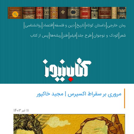
رمان خارجی
داستان کوتاه
تاریخ
دین و فلسفه
اقتصاد
روانشناسی
شعر
کودک و نوجوان
طرح جلد
فیلم
طنز
ریشه‌ها
پس از کتاب
مروری بر سقراط اکسپرس | مجید خاکپور
نگاهی
11 تیر 1403