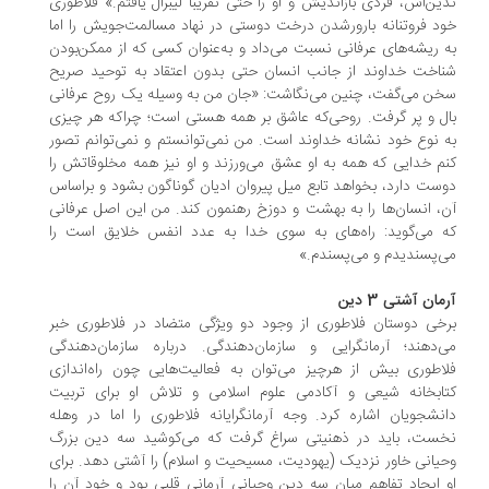
ین‌اش، فردی بازاندیش و او را حتی تقریباً لیبرال یافتم.» فلاطوری
د فروتنانه بارورشدن درخت دوستی در نهاد مسالمت‌جویش را اما
 ریشه‌های عرفانی نسبت می‌داد و به‌عنوان کسی که از ممکن‌بودن
اخت خداوند از جانب انسان حتی بدون اعتقاد به توحید صریح
ن می‌گفت، چنین می‌نگاشت: «جان من به وسیله یک روح عرفانی
ل و پر گرفت. روحی‌که عاشق بر همه هستی است؛ چراکه هر چیزی
 نوع خود نشانه خداوند است. من نمی‌توانستم و نمی‌توانم تصور
م خدایی که همه به او عشق می‌ورزند و او نیز همه مخلوقاتش را
ست دارد، بخواهد تابع میل پیروان ادیان گوناگون بشود و براساس
، انسان‌ها را به بهشت و دوزخ رهنمون کند. من این اصل عرفانی
 می‌گوید: راه‌های به سوی خدا به عدد انفس خلایق است را
‌پسندیدم و می‌پسندم.»
ان آشتی 3 دین
خی دوستان فلاطوری از وجود دو ویژگی متضاد در فلاطوری خبر
‌دهند؛ آرمانگرایی و سازمان‌دهندگی. درباره سازمان‌دهندگی
اطوری بیش از هرچیز می‌توان به فعالیت‌هایی چون راه‌اندازی
ابخانه شیعی و آکادمی علوم اسلامی و تلاش او برای تربیت
نشجویان اشاره کرد. وجه آرمانگرایانه فلاطوری را اما در وهله
ست، باید در ذهنیتی سراغ گرفت که می‌کوشید سه دین بزرگ
یانی خاور نزدیک (یهودیت، مسیحیت و اسلام) را آشتی دهد. برای
 ایجاد تفاهم میان سه دین وحیانی آرمانی قلبی بود و خود آن را