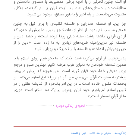
 البته چنین تحرکی را با آنچه برخی مذهبی‌ها با مساوی دانستن و
ابقت‌دادن دستاوردهای علمی با آیات قرآن پی می‌گرفتند، به‌کلی
فاوت می‌دانست و راه اخیر را به‌طور مطلق، مردود می‌شمرد.
 این، او فلسفه صدرایی و فلسفه تقلیدی را برای نیل به چنین
فی مناسب نمی‌دید. از نظر او، «اصلاً جهان‌بینی ما بیش از حدی که
ادی فردی داشته باشد، جنبه دینی پیدا کرده است» و خلط دین و
سفه نیز دراین‌زمینه ضربه‌های زیادی به ما زده است: «دین را از
ن‌بودن‌اش انداخته و فلسفه را از تحریک و پویایی‌اش».
ین‌ترتیب او آرزو می‌کرد؛ «خدا نکند که ما بخواهیم روزی اسلام را با
ین فلسفه خودمان به دنیای غرب عرضه کنیم. بهترین منبع و مرجع
ای معرفی خدا، خود قرآن کریم است. من هرچه که پیش می‌روم،
شتر به معنویت قرآن می‌رسم. من اگر در اروپا تبلیغ اسلام می‌کنم ـ و
مدالله مقبول افتاده است ـ در این امر یک‌ذره از اندیشه عقلی را در
یین اسلام نمی‌آورم. خود قرآن بهترین بیان‌کننده اسلام است. دوری
 از قرآن اسفبار است.»
.
.
...............
..............
تجربه‌ی زندگی دوباره
|
|
|
گی‌نامه
معرفی و نقد کتاب
دین و فلسفه