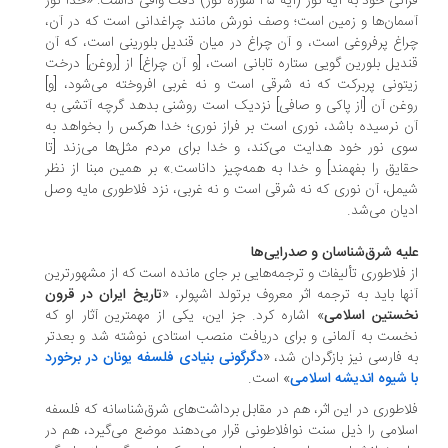
قرآنی خود به آیه نور (آیه ۳۵ سوره نور) دقت وافی داشت: «خدا نور
مان‌ها و زمین است؛ وصف نورش مانند چراغدانی است که در آن،
اغ پرفروغی است، و آن چراغ در میان قندیل بلورینی است، که آن
دیل بلورین گویی ستاره تابانی است، [و آن چراغ] از [روغن] درخت
تونی پربرکت که نه شرقی است و نه غربی افروخته می‌شود، [و]
غن آن [از پاکی و صافی] نزدیک است روشنی بدهد گرچه آتشی به
 نرسیده باشد، نوری است بر فراز نوری؛ خدا هرکس را بخواهد به
ی نور خود هدایت می‌کند، و خدا برای مردم مثل‌ها می‌زند [تا
ایق را بفهمند] و خدا به همه‌چیز داناست.» بر همین مبنا از نظر
مل، آن نوری که نه شرقی است و نه غربی، نزد فلاطوری مایه وصل
یان می‌شد.
یه شرق‌شناسان و صدرایی‌ها
 فلاطوری تألیفات و ترجمه‌هایی بر جای مانده است که از مشهورترین
ها باید به ترجمه اثر معروف برتولد اشپولر، «
تاریخ ایران در قرون
ستین اسلامی
» اشاره کرد. جز این، یکی از مهمترین آثار او که
ست به آلمانی و برای دریافت منصب استادی نوشته شد و بعدتر
 فارسی نیز بازگردان شد، «
دگرگونی بنیادی فلسفه یونان در برخورد
 شیوه اندیشه اسلامی
» است.
اطوری در این اثر، هم در مقابل برداشت‌های شرق‌شناسانه که فلسفه
لامی را ذیل سنت نوافلاطونی قرار می‌دهند موضع می‌گیرد، هم در