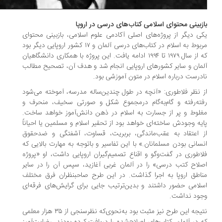
زبینی محتوای اسلامی کتاب‌های درسی در اروپا
ی دیگر از پروژه‌های اصلی آکادمی علوم اسلامی، بازبینی محتوای
مربوط به اسلام در کتاب‌های درسی آلمان و ۱۷ کشور اروپایی دیگر بود
که از سال ۱۹۷۹ تا ۱۹۹۴ ادامه یافت. این پروژه با همکاری دانشگاهیان
مان و سایر کشورهای اروپایی انجام شد و هدف آن، تصحیح مطالب
درست درباره اسلام در متون آموزشی بود.
 نظر فلاطوری: «آنچه در طول چندین‌ساله مدرسه، آموخته می‌شود
ته‌رفته و گام‌به‌گام درمجموع شکل و صورتی سخیف، منحرف و
لوط و پر از جسارت به اسلام در ذهن دانش‌آموز خواهد ساخت.
یه وجودش ساخته‌ای خواهد بود از تحقیر اسلام و مسلمین یا احیاناً
 اعتقاد به عقب‌ماندگی، بربریت، قساوت، آشفتگی و ضدحقوق
سانی بودن مسلمانان.» با این تفاسیر و باتوجه به مهارت بالایی که
اطوری در گفت‌وگو و اقناع تصمیم‌گیران اروپایی داشت، او «پروژه
لاح کتب درسی» را در آلمان غربی آغازید، سپس آن را در سایر
اطق اروپا به اجرا گذاشت. در این طرح صاحبنظران فرق مختلف
لامی حضور داشتند و بدین‌ترتیب جایی برای گرایش‌های فرقه‌ای
ود نداشت.
نتیجه این طرح نیز مثبت بود به‌نحوی‌که نظرسنجی از ۳۵ هزار معلمی