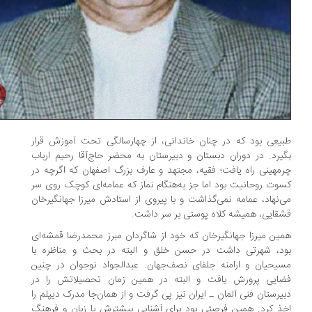
یعی بود که در چنان خاندانی، از چهارسالگی تحت آموزش قرار
یرد. در دوران دبستان و دبیرستان به محضر حاج‌آقا رحیم ارباب
مهینی راه یافت؛ فقیه، مجتهد و عارف بزرگ اصفهان که اگرچه در
وت روحانیت بود اما جز به‌هنگام نماز که عمامه‌ای کوچک روی سر
‌نهاد، عمامه نمی‌گذاشت و با پیروی از استادش میرزا جهانگیرخان
قایی، همیشه کلاه پوستی بر سر داشت.
ین میرزا جهانگیرخان که خود از شاگردان مبرز محمدرضا قمشه‌ای
د، شهرتی داشت در حسن خلق و البته در بحث و مناظره با
یحیان و ارامنه جلفای نصف‌جهان. عبدالجواد نوجوان در چنین
ایی پرورش یافت و البته در همین زمان تحصیلاتش را در
یرستان فنی آلمان ـ ایران نیز پی گرفت و از همان‌جا مدرک دیپلم را
ذ کرد. همین فرصتی بود برای آشنایی‌ بیشترش با زبان و فرهنگ