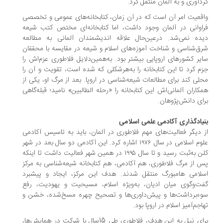
دآوری و به آلمان منتقل کرد.
قعیت امر آن است که در آن زمان، کتابخانه‌های عمومی و تخصصی
اوانی در آلمان وجود داشت، اما کتابخانه‌ای مختص کتب شیعه
ده نمی‌شد. درعین‌حال علاقه اندیشمندان آلمانی به مطالعه
ق‌شناسی و شناخت آموزه‌های اسلام و شیعه در مقایسه با محققان
یر کشورهای اروپایی بیشتر بود. به‌همین‌دلایل فلاطوری عزم‌اش را
م کرد تا این کتابخانه را به‌هرشکلی که شده است، تقویت و آن را
لی کند برای مطالعات شیعه‌شناسی در اروپا. بعد از مرگ او، یکی از
کاران آلمانی‌اش این کتابخانه را «رحله الطالبین» نامید؛ قبله‌گاهی
ای دانش‌پژوهان.
یادگذاری آکادمی علمی اسلامی
 دیگر فعالیت‌های مهم فلاطوری در آلمان، باید به تاسیس آکادمی
علوم اسلامی در سال ۱۹۷۶ اشاره کرد. این آکادمی دو سال بعد در شهر
کلن به‌ثبت رسید و تا سال ۱۹۹۵ در همین شهر فعالیت داشت تا اینکه
 از مرگ فلاطوری، هم آکادمی، هم کتابخانه شیعه‌شناسی به مرکز
لامی هامبورگ منتقل شدند. هدف این مرکز، ایجاد و پیشبرد
ت‌وگوی میان ادیان، به‌ویژه اسلام، مسیحیت و یهودیت، رفع
ء‌برداشت‌ها و پیش‌داوری‌ها و تصحیح چهره مسخ‌شده، خشن و
اجم‌آمیز اسلام در اروپا بود.
برای نیل به این هدف، فلاطوری طی 15سال با شرکت در همایش‌ها،