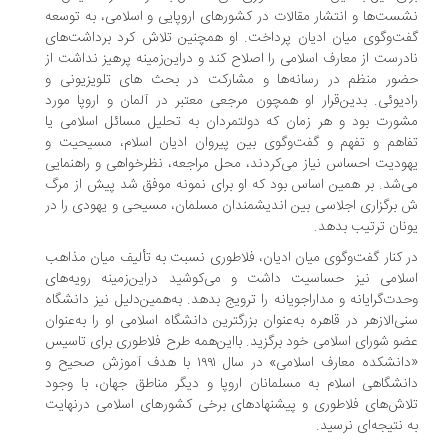
ست‌ها و انتشار مقالات در کشورهای اروپایی و اسلامی، به توسعه
ت‌وگوی میان ادیان پرداخت. او همچنین تلاش کرد برداشت‌های
درست از معارف اسلامی را اصلاح کند و دراین‌زمینه پرهیز نداشت از
ور منظم در رسانه‌ها و مشارکت در بحث های تلویزیونی و
دیوئی. بدین‌قرار او همچون مرجعی معتبر در آلمان و اروپا مورد
ورت بود و هر زمان که دولتمردان به تحلیل مسائل اسلامی یا
اهم و تفهم و گفت‌وگوی بین پیروان ادیان اسلام، مسیحیت و
ودیت احساس نیاز می‌کردند، محل مراجعه، نظرخواهی و راهنمایی
‌شد. بر همین اساس بود که او برای نمونه موفق شد پیش از مرگ
برگزاری اجلاسى بین اندیشمندان مسلمان، مسیحى و یهودى را در
نان ترتیب بدهد.
 کنار گفت‌وگوی میان ادیان، فلاطوری نسبت به تألیف میان مذاهب
لامی نیز حساسیت داشت و می‌کوشید دراین‌زمینه رویه‌های
دت‌گرایانه و مداراجویانه را ترویج بدهد. به‌همین‌دلیل نیز دانشگاه
ی‌الازهر در قاهره به‌عنوان بزرگترین دانشگاه اسلامی او را به‌عنوان
و شورای اسلامی خود برگزید. بااین‌همه طرح فلاطوری برای تاسیس
«دانشکده معارف اسلامی» در سال ۱۹۹۱ با هدف آموزش صحیح و
نشگاهی اسلام به مسلمانان اروپا و دیگر مناطق جهان، با وجود
اش‌های فلاطوری و پیشنهادهای برخی کشورهای اسلامی درنهایت
 نتیجه‌ای نرسید.