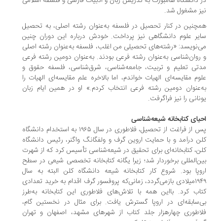
 دانشگاه هامبورگ به تدریس زبان و ادبیات فارسی و فلسفه اسلامی
ز مشغول شد.
چنین در کنار تحصیل در فلسفه به‌عنوان رشته اصلی، به تحصیل
یر علوم دانشگاهی نیز پرداخت. خودش درباره این دوران چنین
‌نویسد: «رشته‌های تحصیلی من اغلب، فلسفه به‌عنوان رشته اصلی
روان‌شناسی به‌عنوان رشته فرعی بودند. به‌عنوان دومین رشته فرعی
تی تعلیم و تربیت، جامعه‌شناسی، شرق‌شناسی، فلسفه حقوق و
وم مقایسه‌ای الهیات خواندم، اما بالاخره علم مقایسه‌ای الهیات را
‌عنوان دومین رشته فرعی انتخاب کردم.» او در همین ایام زبان‌
نانى را نیز فراگرفت.
یای کتابخانه شیعه‌شناسی
پس از فراغت از تحصیل، فلاطوری در سال ۱۹۶۵ به استخدام دانشگاه
ن درآمد و با حمایت اروین گرف و ولفگانگ واگنر، رئیس دانشگاه
ن، کتابخانه‌ای برای تحقیق در شیعه‌شناسی تأسیس کرد که از شهرت
ن‌المللی برخوردار شد؛ زیرا یگانه کتابخانه تخصصی شیعی در سطح
وپا بود. شروع کار کتابخانه شیعه دانشگاه کلن البته به سال
۱۹۴۹میلادی بازمی‌گردد، زمانی‌که پروفسور گرف اقدام به خرید تعدادی
اب کرد. بااین همه با تلاش‌های فلاطوری این کتابخانه به‌طرز
‌سابقه‌ای در اروپا گسترش یافت. برای مثال در نخستین گام،
اطوری چهارهزار جلد کتاب از شهرهای مشهد، اصفهان و تهران