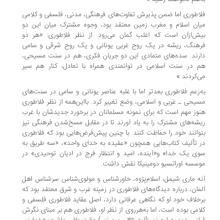
اطوری اما ضمن پذیرش تفاوت‌های فرهنگی، مدنی، فلسفی و کلامی
ان اسلام و مغرب زمین معتقد بود، وجوه مشترک میان این دو
ش‌ازآن است که اغلب گمان می‌رود. از نظر فلاطوری: «هر دو
هنگ، ریشه در یک روح غربی یونانی و یک روح شرقی و سامی
رند. سده‌های متمادی این دو جریان فکری، هم در سنت مسیحی،
 در سنت اسلامی در توانمندی همراه با تعادل، کنار هم سیر
‌کردند.»
‌زعم فلاطوری بعدتر اما با غلبه عناصر یونانی و سامی در سنت‌های
یحی ـ غربی و اسلامی، وضع تغییر کرد. بااین‌همه از نظر فلاطوری
وز مهم است که برای نمونه مسلمانان در برخورد جدیدشان با غرب
شه‌های مشترک را به یاد آورند تا در مقابل مسخ‌شدن فرهنگی نیز
وانند خود را حفاظت کنند. با چنین پیش‌فرض‌هایی بود که فلاطوری
 تألیف کتاب‌هایی همچون «عقیده به خدای واحد»، «سه طریق به
ی یک خدا» و«آینده، امید و انتظار فرج در ادیان توحیدی» در
سسه اوراتسیو دومینیکا نقش داشت.
ه ماری شیمل، اسلام‌پژوه، خاورشناس و مولوی‌شناس سرشناس اهل
مان، درباره دیدگاه‌های فلاطوری در زمینه غرب و شرق معتقد بود که
خلاف خود او که نگاهی عرفانی دارد، اصل عقاید فلاطوری فلسفی و
امی بوده است، اما به‌هرروی از نظر او، فلاطوری هم بر مبنای نگرش