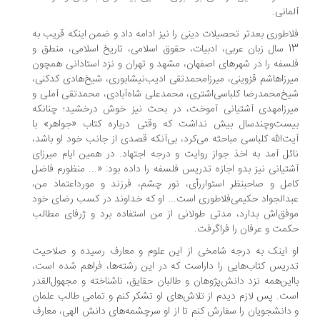
مانی.
اطوری بعدتر تحصیلات دینی را نیز ادامه داد و ضمن اینکه قریب به
13 سال زبان عربی، ادبیات، حقوق اسلامی، تاریخ اسلامی، منطق و
سفه را در شهرهاى اصفهان، مشهد و تهران و نزد استادانى همچون
رزاهاشم قزوینی، میرزامحمدتقی ادیب‌نیشابوری، شیخ‌هادی کدکنی،
خ‌محمدرضا کلباسی‌اشتری، محمدعلى شاه‌آبادى، محمدتقى آملى و
رزامهدی آشتیانی آموخت، در بحث نیز خوش درخشید؛ چنانکه
ست‌وچندسال بیش نداشت که وقتی درباره کتاب «جواهر» با
ت‌الله کلباسى مباحثه می‌کرد، بی‌آنکه قصدی از جانب خود او باشد،
ئل آمد به اخذ جواز روایت و درجه‌ اجتهاد. در همین ایام میرزای
تیانی نیز بدو اجازه تدریس فلسفه را داده بود: «... منظورم فاضل
مل و صاحبنظر استوار‌رأی، نور چشم، فرزند و مورداعتماد من،
دالجواد حکیمی‌فلاطوری است... او که خداوند در کسب رضای خود
فق‌اش بدارد، مدتی طولانی از من استفاده برد و ژرفای مطالب
مت و عرفان را فراگرفت.
 اینک به درجه شامخی از این علوم و معارف رسیده و صلاحیت
ریس کتاب‌هایی را داراست که در این رشته‌ها، فراهم شده است،
این‌همه نزد دانش‌پژوهان و طالبان حقایق، ناشناخته و مجهول‌القدر
ت. پس لازم دیدم از تلاش‌های او تشکر کنم و تمامی طالب علمان
دانشجویان را سفارش کنم تا از او سرچشمه‌های دانش الهی، معارف