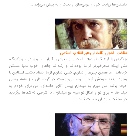
ستان‌ها روایت خود را برمی‌سازد و بحث را به پیش می‌راند
...
اضای اخوان ثالث از رهبر انقلاب اسلامی
گیدن با فرهنگ کار عبثی است... این برادران آریایی ما و برادران وایکینگ،
ل اینکه سحرخیزتر از ما بوده‌اند و رفته‌اند جاهای خوب دنیا مسکن
ده‌اند... ما همین چیزها را نداریم. کسی نداریم از ما انتقاد بکند... استالین با
ود اینکه خودش گرجی بود، می‌خواست در گرجستان نیز همه روسی
ف بزنند...من میرم رو میندازم پیش آقای خامنه‌ای، من برای خودم رو
نداخته‌ام برای تو و امثال تو میرم رو میندازم... به شرطی که شماها برگردید
 مملکت خودتان خدمت کنید
...