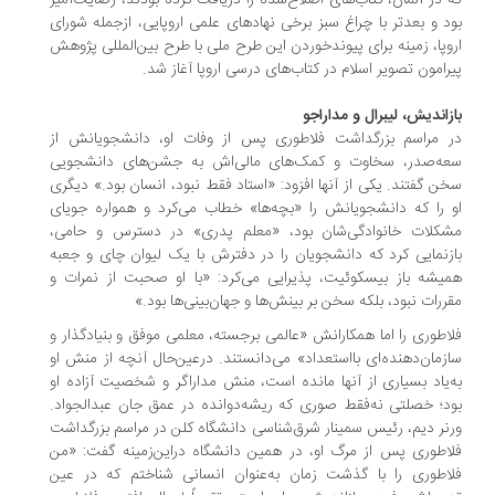
 در آلمان، کتاب‌های اصلاح‌شده را دریافت کرده بودند، رضایت‌آمیز
د و بعدتر با چراغ سبز برخی نهادهای علمی اروپایی، ازجمله شورای
وپا، زمینه برای پیوندخوردن این طرح ملی با طرح بین‌المللی پژوهش
رامون تصویر اسلام در کتاب‌های درسی اروپا آغاز شد.
زاندیش، لیبرال و مداراجو
 مراسم بزرگداشت فلاطوری پس از وفات او، دانشجویانش از
ه‌صدر، سخاوت و کمک‌های مالی‌اش به جشن‌های دانشجویی
ن گفتند. یکی از آنها افزود: «استاد فقط نبود، انسان بود.» دیگری
 را که دانشجویانش را «بچه‌ها» خطاب می‌کرد و همواره جویای
کلات خانوادگی‌شان بود، «معلم پدری» در دسترس و حامی،
زنمایی کرد که دانشجویان را در دفترش با یک لیوان چای و جعبه
یشه باز بیسکوئیت، پذیرایی می‌کرد: «با او صحبت از نمرات و
ررات نبود، بلکه سخن بر بینش‌ها و جهان‌بینی‌ها بود.»
اطوری را اما همکارانش «عالمی برجسته، معلمی موفق و بنیادگذار و
زمان‌دهنده‌ای بااستعداد» می‌دانستند. درعین‌حال آنچه از منش او
‌یاد بسیاری از آنها مانده است، منش مداراگر و شخصیت آزاده او
د؛ خصلتی نه‌فقط صوری که ریشه‌دوانده در عمق جان عبدالجواد.
نر دیم، رئیس سمینار شرق‌شناسی دانشگاه کلن در مراسم بزرگداشت
اطوری پس از مرگ او، در همین دانشگاه دراین‌زمینه گفت: «من
اطوری را با گذشت زمان به‌عنوان انسانی شناختم که در عین