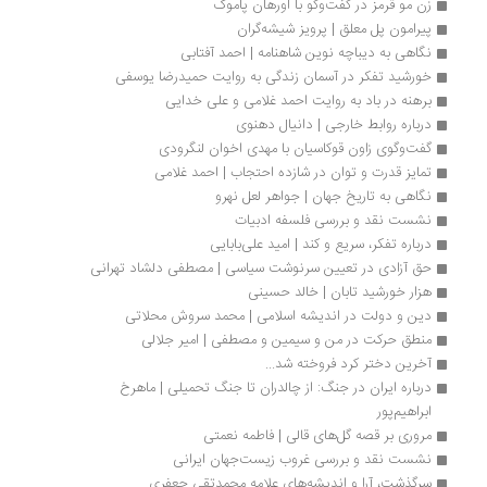
زن مو قرمز در گفت‌وگو با اورهان پاموک
پیرامون پل معلق | پرویز شیشه‌گران
نگاهی به دیباچه نوین شاهنامه | احمد آفتابی
خورشید تفکر در آسمان زندگی به روایت حمیدرضا یوسفی
برهنه در باد به‌ روایت احمد غلامی و علی خدایی
درباره روابط خارجی | دانیال دهنوی
گفت‌وگوی زاون قوکاسیان با مهدی اخوان لنگرودی
تمایز قدرت و توان در شازده احتجاب | احمد غلامی
نگاهی به تاریخ جهان | جواهر لعل نهرو
نشست نقد و بررسی فلسفه ادبیات
درباره تفکر، سریع و کند | امید علی‌بابایی
حق آزادى در تعيين سرنوشت سياسى | مصطفی دلشاد تهرانی
هزار خورشید تابان | خالد حسینی
دین و دولت در اندیشه اسلامی | محمد سروش محلاتی
منطق حرکت در من و سیمین و مصطفی | امیر جلالی
آخرین دختر کرد فروخته شد...
درباره ایران در جنگ: از چالدران تا جنگ تحمیلی | ماهرخ 
ابراهیم‌پور
مروری بر قصه گل‌های قالی | فاطمه نعمتی
نشست نقد و بررسی غروب زیست‌جهان ایرانی
سرگذشت، آرا و اندیشه‌های علامه محمدتقی جعفری