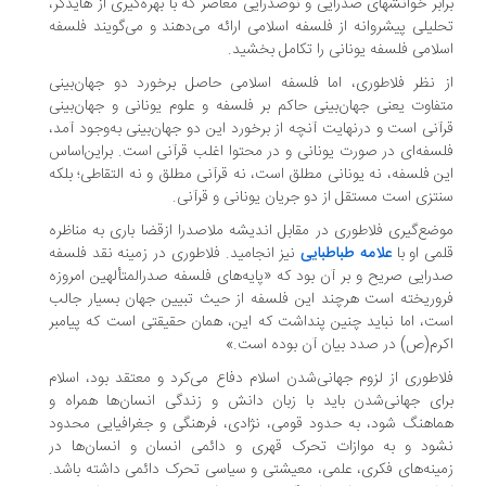
ابر خوانشهای صدرایی و نوصدرایی معاصر که با بهره‌گیری از هایدگر،
لیلی پیشروانه از فلسفه اسلامی ارائه می‌دهند و می‌گویند فلسفه
لامی فلسفه یونانی را تکامل بخشید.
 نظر فلاطوری، اما فلسفه اسلامی حاصل برخورد دو جهان‌بینی
فاوت یعنی جهان‌بینی حاکم بر فلسفه و علوم یونانی و جهان‌بینی
آنی است و درنهایت آنچه از برخورد این دو جهان‌بینی به‌وجود آمد،
سفه‌ای در صورت یونانی و در محتوا اغلب قرآنی است. براین‌اساس
ن فلسفه، نه یونانی مطلق است، نه قرآنی مطلق و نه التقاطی؛ بلکه
تزی است مستقل از دو جریان یونانی و قرآنی.
ضع‌گیری فلاطوری در مقابل اندیشه ملاصدرا ازقضا باری به مناظره
می او با
علامه طباطبایی
نیز انجامید. فلاطوری در زمینه نقد فلسفه
رایی صریح و بر آن بود که «پایه‌های فلسفه صدرالمتألهین امروزه
وریخته است هرچند این فلسفه از حیث تبیین جهان بسیار جالب
ت، اما نباید چنین پنداشت که این، همان حقیقتی است که پیامبر
رم(ص) در صدد بیان آن بوده است.»
اطوری از لزوم جهانی‌شدن اسلام دفاع می‌کرد و معتقد بود، اسلام
ای جهانی‌شدن باید با زبان دانش و زندگی انسان‌ها همراه و
اهنگ شود، به حدود قومی، نژادی، فرهنگی و جغرافیایی محدود
ود و به موازات تحرک قهری و دائمی انسان و انسان‌ها در
ینه‌های فکری، علمی، معیشتی و سیاسی تحرک دائمی داشته باشد.