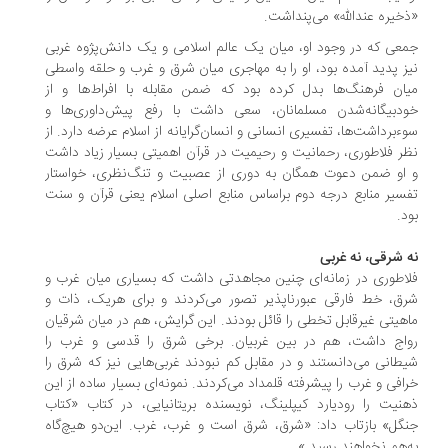
خیره عندالله» می‌پنداشت.
عی که در وجود او، میان یک عالم اسلامی و یک دانش‌پژوه غربی
ز پدید آمده بود، او را به مهاجری میان شرق و غرب و حلقه واسطی
ان فرهنگ‌ها بدل کرده بود که ضمن مقابله با افراط‌ها و از
دبیگانه‌شدن مسلمانان، سعی داشت با رفع پیش‌داوری‌‌ها و
ءبرداشت‌ها، تفسیری انسانی و انسان‌گرایانه از اسلام عرضه دارد. از
ر فلاطوری، رحمانیت و رحیمیت در قرآن اهمیتی بسیار زیاد داشت
او ضمن دعوت همگان به دوری از عصبیت و تنگ‌نظری، خواستار
سیر منابع درجه دوم براساس منابع اصلی اسلام یعنی قرآن و سنت
د.
 شرقی، نه غربی
اطوری در زمانه‌ای چنین مجاهدتی داشت که بسیاری میان غرب و
ق، خط فارقی عبورناپذیر تصور می‌کردند و برای هریک، ذات و
هیتی غیرقابل تخطی را قائل بودند. این گرایش، هم در میان شرقیان
اج داشت، هم در بین غربیان. برخی شرق را قدسی و غرب را
طانی می‌دانستند و در مقابل کم نبودند غربی‌هایی نیز که شرق را
افی و غرب را پیشرفته قلمداد می‌کردند. نمونه‌ای بسیار ساده از این
نیت را رودیارد کیپلینگ، نویسنده بریتانیایی، در کتاب «کتاب
گل» بازتاب داد: «شرق، شرق است و غرب، غرب. این‌دو هیچ‌گاه
‌هم نخواهند رسید.»