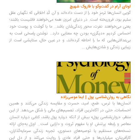
ونای آرام در گفت‌وگو با فاروک شهیچ
یی انسان‌ها ترمزِ خود را از دست داده‌اند و آن کُدِ اخلاقی که نگهبان عقل
یم بود، فروریخته است. در دنیای امروز، همه می‌خواهند فاشیست باشند؛
نی می‌خواهند نفرت، محورِ زندگی‌شان باشد... ما با گوشت و پوست خود
ساس کردیم «دیگری» بودن چه معنایی دارد... نوشتن پاسخی است به
‌عدالتی‌هایی که ما را احاطه کرده‌اند، و در عین حال، ستایشی است از
بایی زندگی و شادی‌هایش
...
اهی به روان‌شناسی پول | ایما موسی‌زاده
سان‌ها با ترس، طمع، امید، حسرت و مقایسه زندگی می‌کنند و همین
ساسات، حتی در آگاه‌ترین افراد، تصمیم‌های مالی را شکل می‌دهد. از این
ظر، «روان‌شناسی پول» بیش از آنکه درباره پول باشد، کتابی درباره انسان
اصر و رابطه پرتنش او با مفهوم ثروت و دارایی است... اوزل به‌جای ارائه
خه‌های مستقیم یا توصیه‌های دستوری، تجربه زندگی سرمایه‌گذاران،
رآفرینان، میلیاردرها و حتی افراد عادی را روایت می‌کند و از دل این