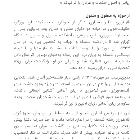
انی و اصول حکمت و عرفان را فراگیرند.»
 حوزه به معقول و منقول
اطوری نظیر بسیاری دیگر از جوانان تحصیلکرده آن روزگار،
یقت‌جویی در میانه دو دنیای سنتی و مدرن بود، بنابراین پس از
صیلات حوزوی، این‌بار راهی دانشکده معقول و منقول دانشگاه
ران شد تا در رشته فلسفه و الهیات به تحصیل بپردازد. در سال
۱۳۳۳، این دوره را با ترجمه کتاب «المشاعر» ملاصدرا و با درجه
سانس فلسفه به پایان برد. این رساله به‌عنوان بهترین اثر سال نائل
 درجه علمی «عالی» شد و شوقی در او برانگیخت برای آن‌که
صیلاتش را دراین‌زمینه ادامه دهد.
بدین‌ترتیب در مهرماه ۱۳۳۳، راهی دیار فلسفه‌خیز آلمان شد. انتخابی
د منطقی زیرا هم در آن سرزمین، استعدادی ویژه وجود داشت برای
سفه‌ورزی، هم فلاطوری با زبان آلمانی آشنایی اجمالی داشت.
این‌همه طبق قوانین آلمان در آن دوران، دانشجویان مجبور بودند
اوه ‌بر زبان آلمانی، زبان لاتین را نیز فراگیرند.
ن نیز توفیقی اجباری شد و او را به تسلط بر این زبان مجهز کرد.
اطوری رشته فلسفه را در آلمان ادامه داد و تا اخذ مدرک دکترا پیش
ت. برای دریافت دکترا، رساله‌ای نیز نگاشت با عنوان «تفسیر اخلاق
نت در پرتو احترام». پیش از اخذ مدرک دکترا، البته در کنار تحصیل،