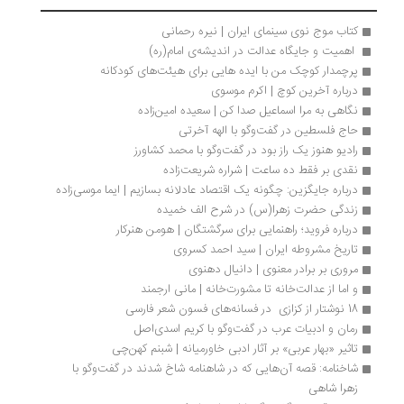
کتاب موج نوی سینمای ایران | نیره رحمانی
 اهمیت و جایگاه عدالت در اندیشه‌ی امام(ره) 
پرچمدار کوچک من با ایده هایی برای هیئت‌های کودکانه
درباره آخرین کوچ | اکرم موسوی
نگاهی به مرا اسماعیل صدا کن | سعیده امین‌زاده
حاج فلسطین در گفت‌وگو با الهه آخرتی
رادیو هنوز یک راز بود در گفت‌وگو با محمد کشاورز
نقدی بر فقط ده ساعت | شراره شریعت‌زاده
درباره جایگزین: چگونه یک اقتصاد عادلانه بسازیم | ایما موسی‌زاده
زندگی حضرت زهرا(س) در شرح الف خمیده
درباره فروید؛ راهنمایی برای سرگشتگان | هومن هنرکار
تاریخ مشروطه ایران | سید احمد کسروی
مروری بر برادر معنوی | دانیال دهنوی
و اما از عدالت‌خانه تا مشورت‌خانه | مانی ارجمند
18 نوشتار از کزازی  در فسانه‌های فسون شعر فارسی
رمان و ادبیات عرب در گفت‌وگو با کریم اسدی‌اصل 
تاثیر «بهار عربی» بر آثار ادبی خاورمیانه | شبنم کهن‌چی
شاخنامه: قصه آن‌هایی که در شاهنامه شاخ شدند در گفت‌وگو با 
زهرا شاهی