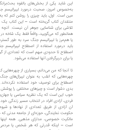
این شاید یکی از بخش‌های بالقوه بحث‌برانگی
به‌خصوص امروز، صحبت درمورد لیبرالیسم ج
مین است. اول، باید چیزی را روشن کنم که به
منتقدان کتاب گریخته است – این کتاب یک تا
تلاشی برای شناسایی جوهر آن نیست. آنچه من 
همانطور که می‌گویید، واقعاً فقط یک شاخه در
یا هم‌مرز با لیبرالیسم جنگ سرد به طور گسترده
باید درمورد استفاده از اصطلاح لیبرالیسم 
اصطلاح تا حدودی مبهم است که تعدادی از گرای
یا برای دربرگرفتن آنها استفاده می‌شود.
تا آنجا که من می‌دانم، بسیاری از چهره‌هایی که
چهره‌هایی که اغلب به عنوان لیبرال‌های جنگ 
اصطلاح برای توصیف خود استفاده نکرده‌اند. خ
بدی دشوار است و چیزهای مختلفی را پوشش م
خوب این است که یک نظریه سیاسی یا جهان‌بی
فردی، آزادی افراد در انتخاب مسیر زندگی خود
آن آزادی از طریق تعدادی از نهادها و شیو
حکومت نمایندگی، حوزه‌ای از جامعه مدنی که د
مالکیت خصوصی، مدارای مذهبی. همه اینها م
است – اینکه قدرتی که هر شخص یا مردمی می‌