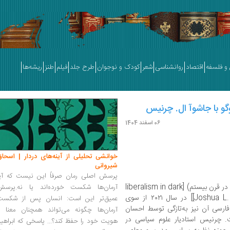
و فلسفه
اقتصاد
روانشناسی
شعر
کودک و نوجوان
طرح جلد
فیلم
طنز
ریشه‌ها
وگو با جاشوآ ال. چرنیس
06 اسفند 1404
خوانشی تحلیلی از آینه‌های دردار | اسحاق
شیروانی
پرسش اصلی رمان صرفاً این نیست که آیا
» (سیره‌ لیبرال در قرن بیستم) [liberalism in dark
آرمان‌ها شکست خورده‌اند یا نه.پرسش
[[Joshua L. Cherniss]] در سال ۲۰۲۱ از سوی
عمیق‌تر این است: انسان پس از شکست
فارسی آن نیز به‌تازگی توسط احسان
آرمان‌ها چگونه می‌تواند همچنان معنا و
. چرنیس استادیار علوم سیاسی در
هویت خود را حفظ کند؟... پاسخی که ابراهی