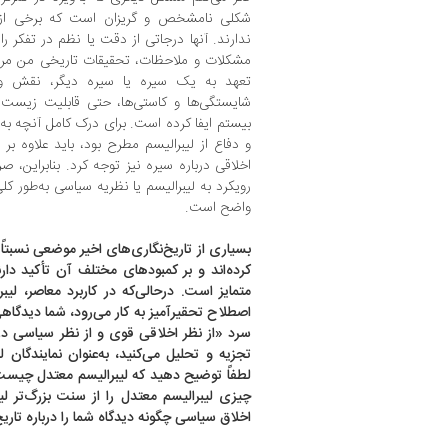
شکلی نامشخص و گریزان است که برخی از ن
ندارند. آنها درجاتی از دقت یا نظم در تفکر را
مشکلات و ملاحظات، تحقیقات تاریخی من مرا 
تعهد به یک سیره یا سیره دیگر، نقش وا
شایستگی‌ها و کاستی‌ها، حتی قابلیت زیست و
بیستم ایفا کرده است. برای درک کامل آنچه به 
و دفاع از لیبرالیسم مطرح بود، باید علاوه ب
اخلاقی درباره سیره نیز توجه کرد. بنابراین، ص
رویکرد به لیبرالیسم یا نظریه سیاسی به‌طور ک
واضح است.
بسیاری از تاریخ‌نگاری‌های اخیر موضعی نسبتاً 
کرده‌اند و بر کمبودهای مختلف آن تأکید دارند
متمایز است. در‌حالی‌که در کاربرد معاصر، ل
اصطلاح تحقیرآمیز به کار می‌رود، شما دیدگاهی
سرد «از نظر اخلاقی قوی و از نظر سیاسی درگ
تجزیه و تحلیل می‌کنید، به‌عنوان نمایندگان 
لطفاً توضیح دهید که لیبرالیسم معتدل چیست
چیزی لیبرالیسم معتدل را از سنت بزرگ‌تر لیب
اخلاق سیاسی چگونه دیدگاه شما را درباره تاری