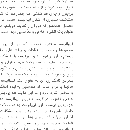
محدود شود. گستره خود سیاست باید محدود
تنوع ایجاد شود و از ستم محافظت شود. به هر
بی‌چون و چرای هر هدفی، هر چقدر هم که شریف 
مشخصه بسیاری از اَشکال لیبرالیسم است، اما نه 
معتدل، همانطور که من آن را تعریف می‌کنم، ح
عنوان یک انگیزه اخلاقی واقعاً بسیار مهم است.
لیبرالیسم معتدل، همانطور که من از این ا
مجموعه‌ای خاص از انتقادات و چالش‌های اخلا
بیستم با آن روبه‌رو شد و لیبرالیسم را به شکس
بی‌رحمی، یعنی رد محدودیت‌های اخلاقی و نه
بخشیدند. لیبرالیسم معتدل به دنبال پاسخگویی
بیان و تقویت یک سیره یا یک حساسیت یا نو
بنابراین نامگذاری آن به عنوان یک لیبرالیس
مرتبط با مزاج است. اما همچنین به ایده آهن
و سختی اشاره دارد و در این فرآیند هم پالای
خاصی تقویت می‌گردد. بنابراین لیبرالیسم مع
خوش‌بین نیست. این لیبرالیسم به درست‌کردن 
دانش علمی به‌عنوان راه‌حل‌هایی برای مشکلات
اذعان می‌کند که این چیزها مهم هستند. این ل
فعالیت توجیه نظری و یا مشروعیت‌بخشیدن به ن
لیبرالیسم به چالش‌های اخلاقی زندگی در د