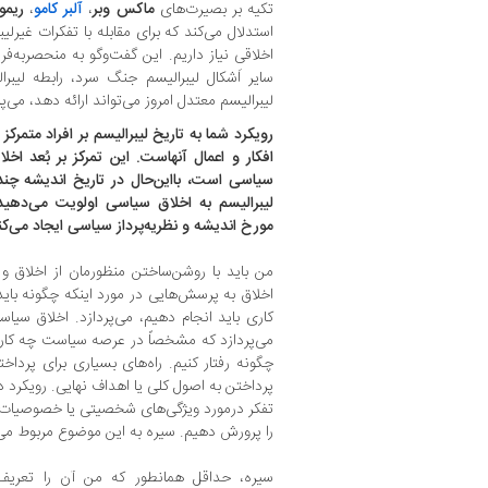
تکیه بر بصیرت‌های
ماکس وبر
،
آلبر کامو
،
ریمو
استدلال می‌کند که برای مقابله با تفکرات غیرلیب
اخلاقی نیاز داریم. این گفت‌وگو به منحصر‌به‌فر
سایر اَشکال لیبرالیسم جنگ سرد، رابطه لیبرا
لیبرالیسم معتدل امروز می‌تواند ارائه دهد، می‌پر
رویکرد شما به تاریخ لیبرالیسم بر افراد متم
افکار و اعمال آنهاست. این تمرکز بر بُعد 
سیاسی است، بااین‌حال در تاریخ اندیشه چند
لیبرالیسم به اخلاق سیاسی اولویت می‌دهید
مورخ اندیشه و نظریه‌پرداز سیاسی ایجاد می‌کن
من باید با روشن‌ساختن منظورمان از اخلاق و
اخلاق به پرسش‌هایی در مورد اینکه چگونه باید
کاری باید انجام دهیم، می‌پردازد. اخلاق سیاسی
می‌پردازد که مشخصاً در عرصه سیاست چه کاری
چگونه رفتار کنیم. راه‌های بسیاری برای پرداخ
پرداختن به اصول کلی یا اهداف نهایی. رویکرد دی
تفکر درمورد ویژگی‌های شخصیتی یا خصوصیات ر
را پرورش دهیم. سیره به این موضوع مربوط می
سیره، حداقل همانطور که من آن را تعریف