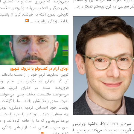
حوزه‌ نظریه‌ سیاسی مدرن و معاصر
برمی‌گزیند، نه پیروزی است و نه تسلیم. ا
کر سیاسی در قرن بیستم تمرکز دارد.
راهی دیگر را انتخاب می‌کند: پذیرفتن شکس
تاریخی، بدون آنکه به خیانت، گریز از واقعی
یا انکار زندگی پناه ببرد
...
اونای آرام در گفت‌وگو با فاروک شهیچ‭
گویی انسان‌ها ترمزِ خود را از دست داده‌اند 
آن کُدِ اخلاقی که نگهبان عقل سلیم بود،
فروریخته است. در دنیای امروز، همه
می‌خواهند فاشیست باشند؛ یعنی می‌خواهند
نفرت، محورِ زندگی‌شان باشد... ما با گوشت 
پوست خود احساس کردیم «دیگری» بودن
چه معنایی دارد... نوشتن پاسخی است به
بی‌عدالتی‌هایی که ما را احاطه کرده‌اند، و د
در این گفت‌وگو با ویلیوس کوبکاس، دستیار سردبیر RevDem، جاشوآ چرنیس
عین حال، ستایشی است از زیبایی زندگی و
م قرن بیستم بحث می‌کند. چرنیس با