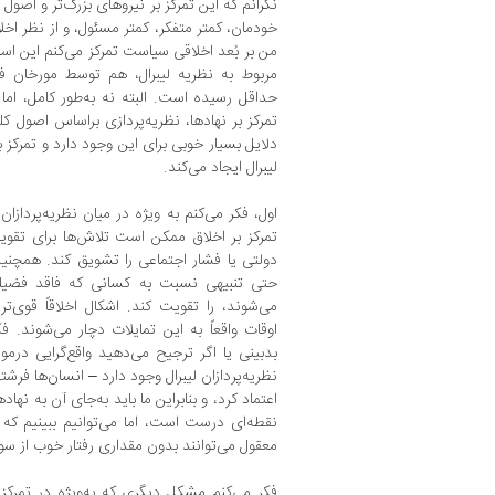
نگرانم که این تمرکز بر نیروهای بزرگ‌تر و اصول
خودمان، کمتر متفکر، کمتر مسئول، و از نظر ا
من بر بُعد اخلاقی سیاست تمرکز می‌کنم این اس
مربوط به نظریه لیبرال، هم توسط مورخان فک
حداقل رسیده است. البته نه به‌طور کامل، اما گ
تمرکز بر نهادها، نظریه‌پردازی براساس اصول 
دلایل بسیار خوبی برای این وجود دارد و تمرکز
لیبرال ایجاد می‌کند.
اول، فکر می‌کنم به ویژه در میان نظریه‌پردازان 
تمرکز بر اخلاق ممکن است تلاش‌ها برای تق
دولتی یا فشار اجتماعی را تشویق کند. همچ
حتی تنبیهی نسبت به کسانی که فاقد فضیلت
می‌شوند، را تقویت کند. اشکال اخلاقاً قوی‌تر ی
اوقات واقعاً به این تمایلات دچار می‌شوند.
بدبینی یا اگر ترجیح می‌دهید واقع‌گرایی درم
نظریه‌پردازان لیبرال وجود دارد – انسان‌ها ف
اعتماد کرد، و بنابراین ما باید به‌جای آن به نهاد
نقطه‌ای درست است، اما می‌توانیم ببینیم ک
معقول می‌توانند بدون مقداری رفتار خوب از س
فکر می‌کنم مشکل دیگری که به‌ویژه در تمرکز