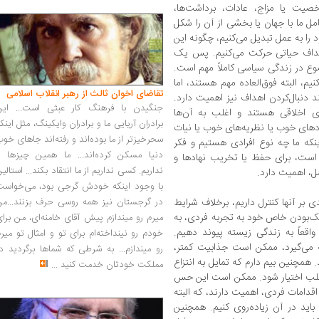
خصیت یا مزاج، عادات، برداشت‌ها،
ل ما با جهان یا بخشی از آن را شکل
 را به عمل تبدیل می‌کنیم، چگونه این
اهداف حیاتی حرکت می‌کنیم. پس یک
ضوع در زندگی سیاسی کاملاً مهم است.
م، البته فوق‌العاده مهم هستند، اما
تقاضای اخوان ثالث از رهبر انقلاب اسلامی
د دنبال‌کردن اهداف نیز اهمیت دارد.
جنگیدن با فرهنگ کار عبثی است... این
ای اخلاقی هستند و اغلب به آن‌ها
برادران آریایی ما و برادران وایکینگ، مثل اینک
 نهادهای خوب یا نظریه‌های خوب یا نیات
سحرخیزتر از ما بوده‌اند و رفته‌اند جاهای خو
ینکه ما چه نوع افرادی هستیم و فکر
دنیا مسکن کرده‌اند... ما همین چیزها را
ل است، برای حفظ یا تخریب نهادها و
نداریم. کسی نداریم از ما انتقاد بکند... استالی
ل، اهمیت دارد.
با وجود اینکه خودش گرجی بود، می‌خواست
بر آنها کنترل داریم، برخلاف شرایط
در گرجستان نیز همه روسی حرف بزنند...من
دیک‌بودن خاص خود به تجربه فردی، به
میرم رو میندازم پیش آقای خامنه‌ای، من برا
واقعاً به زندگی زیسته پیوند دهیم.
خودم رو نینداخته‌ام برای تو و امثال تو میر
ه می‌گیرد، ممکن است جذابیت کمتر،
رو میندازم... به شرطی که شماها برگردید د
همچنین بیم دارم که تمایل به انتزاع
مملکت خودتان خدمت کنید
...
لب اختیار شود. ممکن است این حس
 اقدامات فردی، اهمیت دارند، که البته
اید در آن زیاده‌روی کنیم. همچنین