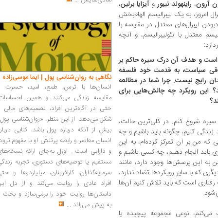
شادی‌هایش
...
ن آرون
،
راینهولد نیبور
و
آیزایا برلین
،
رال امروز، به یک لیبرالیسم الهام‌بخش
دبودن لیبرال‌های معتدل در مقایسه با
لیسم معتدل با نئولیبرالیسم، و آنچه
دازد:
رکز است و هدف آن درک سیره حاکم بر
اخلاقی سیاست، به قدمت خود فلسفه
نگاهی به روان‌شناسی پول | ایما موسی‌زاده
ان رایج نیست. چرا شما در مطالعه
انسان‌ها با ترس، طمع، امید، حسرت و
؟ این رویکرد چه چالش‌هایی برای
مقایسه زندگی می‌کنند و همین احساسات،
د؟
حتی در آگاه‌ترین افراد، تصمیم‌های مالی ر
شکل می‌دهد. از این منظر، «روان‌شناسی پول
 سیره شروع کنم. در کلی‌ترین حالت،
بیش از آنکه درباره پول باشد، کتابی دربار
 زندگی کنیم، چگونه باید باشیم و چه
انسان معاصر و رابطه پرتنش او با مفهوم ثرو
 که من بر آن تمرکز کرده‌ام، به این
و دارایی است... اوزل به‌جای ارائه نسخه‌ها
 باید انجام دهیم، چه کسی باشیم و
تن به این پرسش‌ها وجود دارد، مانند
مستقیم یا توصیه‌های دستوری، تجربه زندگی
گری که با سایر رویکردها تضاد ندارد،
سرمایه‌گذاران، کارآفرینان، میلیاردرها و حت
فتاری است که باید تلاش کنیم آن‌ها
افراد عادی را روایت می‌کند و از دل این
‌شود.
داستان‌ها روایت خود را برمی‌سازد و بحث ر
به پیش می‌راند
...
 می‌کنم، نوعی مجموعه پیچیده یا