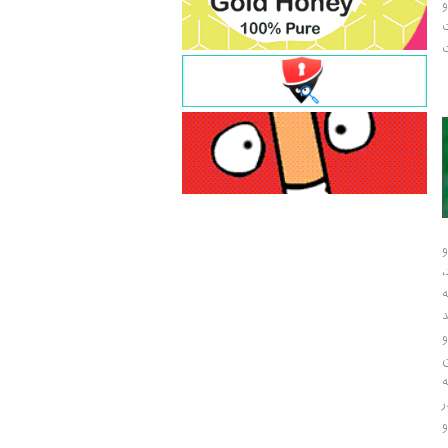
و
ت
ت
و
و
ر