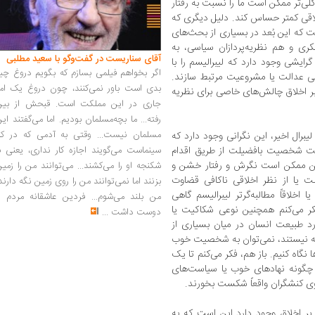
 کلی‌تر ممکن است ما را نسبت به رفتار
خلاقی کمتر حساس کند. دلیل دیگری که
ت که این بُعد در بسیاری از بحث‌های
ری و هم نظریه‌پردازان سیاسی، به
آقای سناریست در گفت‌وگو با سعید مطلبی
رایشی وجود دارد که لیبرالیسم را با
اگر بخواهم فیلمی بسازم که بگویم دروغ چی
کلی عدالت یا مشروعیت مرتبط سازند.
بدی است باور نمی‌کنند، چون دروغ یک امر
 بر اخلاق چالش‌های خاصی برای نظریه
جاری در این مملکت است. قبحش از بین
رفته... ما بچه‌مسلمان بودیم. اما می‌گفتند ای
مسلمان نیست... وقتی به آدمی که در کار
لیبرال اخیر، این نگرانی وجود دارد که
سینماست می‌گویند اجازه کار نداری، یعنی ب
ویت شخصیت بافضیلت از طریق اقدام
نین ممکن است نگرش و رفتار خشن و
شکنجه او را می‌کشند... می‌توانند من را زمی
 یا از نظر اخلاقی ناکافی قضاوت
بزنند اما نمی‌توانند من را روی زمین نگه دارند
ا اخلاقاً مطالبه‌گرتر لیبرالیسم گاهی
من بلند می‌شوم... فردین عاشقانه مردم را
 فکر می‌کنم همچنین نوعی شکاکیت یا
دوست داشت
...
ورد طبیعت انسان در میان بسیاری از
رشته نیستند، نمی‌توان به شخصیت خوب
ها نگاه کنیم. باز هم، فکر می‌کنم تا یک
ه چگونه نهادهای خوب یا سیاست‌های
وی کنشگران واقعاً شکست بخورند.
 بر اخلاق وجود دارد این است که به