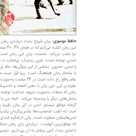
حافظ موسوی:
برای شروع بحث درباره‌ی رمان 
این رمان
مرا جلب می‌کند. نخست زبانِ این رمان است؛
اسدی نوشته است؛ نثری ریتمیک، پُرشتاب، با ج
با لحنی محزون. بخشی از این ویژگی‌ها، مثلا پُر
عالم واقع رخ داده است د
علاوه بر این، این زبان با ذهن آشفته و تخدیرش
رمان که جملات به‌صورت حروفِ جداجدا نوشته
بخش‌های دیگر را برجسته می‌کند. البته من با 
گرفته موافق نیستم. لحن در کل رمان تقریبا 
است که اغلب شخصیت‌ها عکس‌برگردانِ یکدیگر
لحن‌هایشان متفاوت است، یکی «رفتگرِ» ابتدای
که موفق‌ترین آنهاست. درباره‌ی زبانِ رمان حتما
ادامه‌ی بحث کمی بیشتر به آن بپردازیم. دومین 