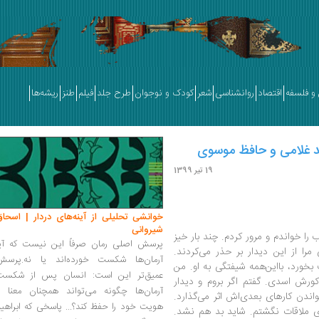
و فلسفه
اقتصاد
روانشناسی
شعر
کودک و نوجوان
طرح جلد
فیلم
طنز
ریشه‌ها
د غلامی و حافظ موسوی
19 تیر 1399
خوانشی تحلیلی از آینه‌های دردار | اسحاق
شیروانی
 را خواندم و مرور کردم. چند بار خیز
پرسش اصلی رمان صرفاً این نیست که آیا
مرا از این دیدار بر حذر می‌کردند.
آرمان‌ها شکست خورده‌اند یا نه.پرسش
بخورد، بااین‌همه شیفتگی به او. من
عمیق‌تر این است: انسان پس از شکست
کورش اسدی. گفتم اگر بروم و دیدار
آرمان‌ها چگونه می‌تواند همچنان معنا و
ندن کارهای بعدی‌‌اش اثر می‌گذارد.
هویت خود را حفظ کند؟... پاسخی که ابراهی
رای ملاقات نگشتم. شاید بد هم نشد.