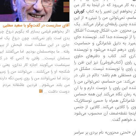
به کار می‌رود که در اینجا به کار من
ر بخواهم این تعبیر را به کتابِ
کورش
م، نمی‌توانی من را نبینی.» از این
ده چنین رابطه‌ای برقرار می‌کند. یک
آقای سناریست در گفت‌وگو با سعید مطلبی
 لحنی محزون. خب اشکال چیست؟ اشکال
اگر بخواهم فیلمی بسازم که بگویم دروغ چی
را از نویسنده جدا کند. نویسنده جای
بدی است باور نمی‌کنند، چون دروغ یک امر
بمیرد به دلیل شاعرانگی و حساسیت
جاری در این مملکت است. قبحش از بین
 راوی درهم‌ تنیده می‌شود و نویسنده
رفته... ما بچه‌مسلمان بودیم. اما می‌گفتند ای
ذاری کند. کتاب و دفترهای حاوی
مسلمان نیست... وقتی به آدمی که در کار
 راوی (کتاب‌فروشی) نیز این ظن را
سینماست می‌گویند اجازه کار نداری، یعنی ب
گی راوی یا نویسنده نیست. مشکل در
شکنجه او را می‌کشند... می‌توانند من را زمی
ی مستقلی هم باشد- دائم در نثر، در
بزنند اما نمی‌توانند من را روی زمین نگه دارند
 می‌کند: من حساسم، نمی‌توانی من را
من بلند می‌شوم... فردین عاشقانه مردم را
ننده این راوی را دوست دارم و با آن
دوست داشت
...
ه به رمان نگاه می‌کند این همه حساس
اعرانگی همراه با حسی نوستالژیک
 را کالایی می‌کند. کالایی از جنس
 اینجا نقطه‌ضعف آن محسوب می‌شود
عد خواهم گفت.
نوانِ «لحنی محزون» نام بردی بر سراسر