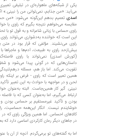
یکی از شبکه‌های ماهواره‌‌ای در تبلیغی تعبیری 
می‌آید: «من جذابم، نمی‌توانی من را نبینی.» اگ
اسدی
تعمیم بدهم این‌گونه می‌شود: «من حساس
مقایسه می‌خواهم نتیجه بگیرم که راوی با خوانن
راوی حساس با زبانی شاعرانه و به قول تو با
این است که خواننده به‌دشواری می‌تواند راوی 
راوی می‌نشیند. مؤلفی که قرار بود در متن 
بیش‌ازحد راوی به طبیعت، آدم‌ها و ماجراها با
(کورش اسدی) نمی‌تواند با راوی فاصله‌گ
داستان‌هایی که در گونی پیدا می‌شود و شغلِ
تقویت می‌کند. اما باز هم، مسئله درهم‌تنید
همین تعبیر است که راوی - فرض بر اینکه راو
لحن و در مواجهه با حوادث به این تعبیر تأکید
نبینی. گیر کار همین‌جاست. البته به‌عنوان خوا
ارتباط می‌گیرم، اما به‌عنوان کسی که با فاصل
بودن و تأکید غیرمستقیم بر حساس بودن و ش
خوشایندم نیست. انگار این‌همه حساسیت، راوی
کالاهای احساس. اما همین ویژگی راوی که در
در جاهای دیگر رمان کارکردی اساسی دارد که ب
اما به گفته‌های تو برمی‌گردم. آنچه از آن با ع