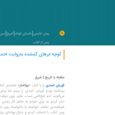
رمان خارجی
داستان کوتاه
تاریخ
دین 
پس از کتاب
کوچه ابرهای گمشده به‌روایت احم
مقابله با تاریخ | شرق
کورش اسدی
را با کتاب «
پوکه‌باز
» شناختم. کتاب
برداشته بودم کورش اسدی را ببینم اما برخی 
می‌گفتند آدم تلخ‌کامی است، شاید توی ذوقت 
حذر کردم نه برای خودم به خاطر آثار بعدی 
خوشایندی نباشد، خواسته یا ناخواسته روی خوا
پس کتاب را انتخاب کردم و دنبال بهانه‌ای ب