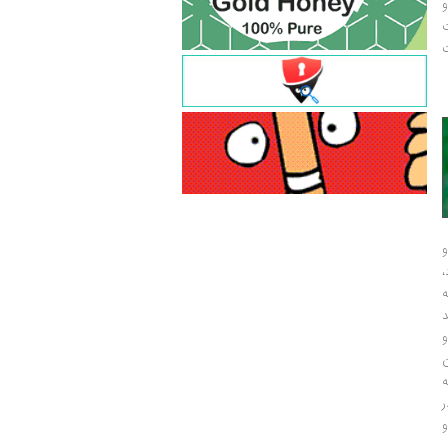
و
ت
ت
و
و
ر