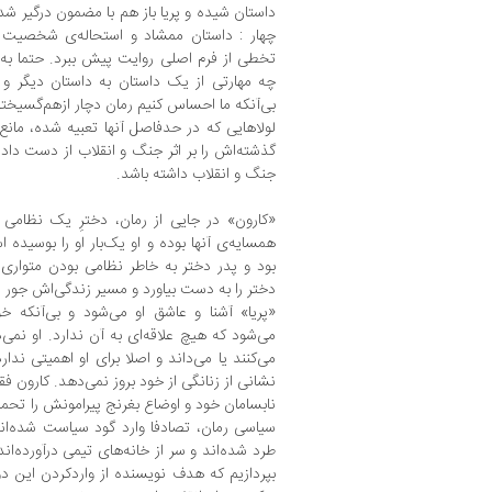
داستان شیده و پریا باز هم با مضمون درگیر ش
چهار : داستان ممشاد و استحاله‌ی شخصیت او
تخطی از فرم اصلی روایت پیش ببرد. حتما به 
چه مهارتی از یک داستان به داستان دیگر و ا
بی‌آنکه ما احساس کنیم رمان دچار ازهم‌گسیخ
لولاهایی که در حدفاصل آنها تعبیه شده، مانع
گذشته‌اش را بر اثر جنگ و انقلاب از دست داد
جنگ و انقلاب داشته باشد.
«کارون» در جایی از رمان، دخترِ یک نظامی ر
همسایه‌ی آنها بوده و او یک‌بار او را بوسیده 
بود و پدر دختر به خاطر نظامی بودن متواری
دختر را به دست بیاورد و مسیر زندگی‌اش جور دی
«پریا» آشنا و عاشق او می‌شود و بی‌آنکه خ
می‌شود که هیچ علاقه‌ای به آن ندارد. او نمی‌د
می‌کنند یا می‌داند و اصلا برای او اهمیتی ندا
نشانی از زنانگی از خود بروز نمی‌دهد. کارون فق
نابسامان خود و اوضاع بغرنج پیرامونش را تحم
سیاسی رمان، تصادفا وارد گود سیاست شده‌اند
طرد شده‌اند و سر از خانه‌های تیمی درآورده‌ان
بپردازیم که هدف نویسنده از واردکردن این دو