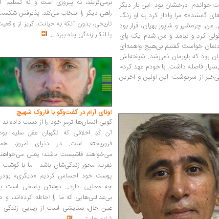
برمی‌گزیند، نه پیروزی است و نه تسلیم. ا
ت خواندم. درخشان بود. این بار دیگر
راهی دیگر را انتخاب می‌کند: پذیرفتن شکس
ای گمشده» مرا وادار کرد به او زنگ
تاریخی، بدون آنکه به خیانت، گریز از واقعی
من‌، چرمشیر و شاپور بهیان، قرار بود
یا انکار زندگی پناه ببرد
...
دقولی کرد و نیامد و من شدم یک پای
لمان خواست گفتیم بی‌هیچ واهمه‌ای
ن بود که باورمان نمی‌شد. شیفته‌اش
بسیار فاصله داشت. با خودم عهد کردم
خبر از سرنوشت. این اولین و آخرین
اونای آرام در گفت‌وگو با فاروک شهیچ‭
گویی انسان‌ها ترمزِ خود را از دست داده‌اند 
آن کُدِ اخلاقی که نگهبان عقل سلیم بود،
فروریخته است. در دنیای امروز، همه
می‌خواهند فاشیست باشند؛ یعنی می‌خواهند
نفرت، محورِ زندگی‌شان باشد... ما با گوشت 
پوست خود احساس کردیم «دیگری» بودن
چه معنایی دارد... نوشتن پاسخی است به
بی‌عدالتی‌هایی که ما را احاطه کرده‌اند، و د
عین حال، ستایشی است از زیبایی زندگی و