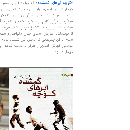
«
کوچه ابرهای گمشده
» که درآمد آن را به‌سرع
دیدار کورش اسدی برایم مهم نبود. «کوچه ابره
بزنم و دعوتش کنم برای میزگردی درباره کتابش. 
میزگرد را برگزار کنیم. چه خوب که چرمشیر ب
میزگرد که در روزنامه «شرق» چاپ شد. هرچه د
از نویسنده. کورش اسدی چنان متواضع و مهربا
شدم. با آن چیزهایی که درباره‌اش شنیده بودم 
دوستی کورش اسدی را هرگز از دست ندهم، بی‌
دیدار ما بود.