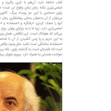
کتاب احاطه دارد، آن‌هم با نثری پاکیزه و ز
اساسی‌ترین نکته رمان زمانِ وقوع آن است؛ د
راوی حساسی با این دو رویداد بزرگ. کانون
می‌توان از آن به‌عنوان بخش روشنفکریِ رمان نا
آنها را منفک کردی؛ «رفتگر» و «ممشاد» و «س
اساسی‌تری دارد، زیرا ما را به زوایای پنهان روح
می‌کند که هولناک است. این تناقض، همان ورو
به این حریم و پا پس کشیدن از آن با شخصی
«ممشاد» ساختگی است شاید مثل وجود واقعی
است که اشاره‌ای است به گذشته راوی. تکه بریده
خواننده همدلی به همراه دارد. برویم جلوتر، بی