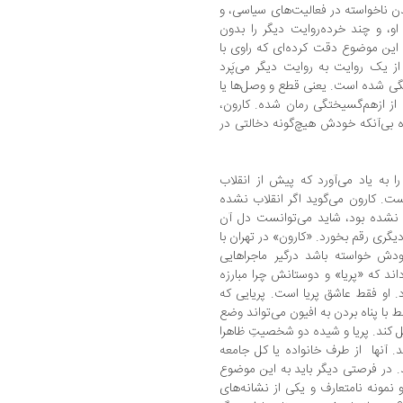
دن ناخواسته در فعالیت‌های سیاسی، و
، و چند خرده‌روایت دیگر را بدون
این موضوع دقت کرده‌ای که راوی با
ز یک روایت به روایت دیگر می‌پَرد
تگی شده است. یعنی قطع و وصل‌ها یا
 از ازهم‌گسیختگی رمان شده. کارون،
ه بی‌آنکه خودش هیچ‌گونه دخالتی در
ا به یاد می‌آورد که پیش از انقلاب
است. کارون می‌‌گوید اگر انقلاب نشده
 نشده بود، شاید می‌توانست دل آن
گری رقم بخورد. «کارون» در تهران با
ودش خواسته باشد درگیر ماجراهایی
اند که «پریا» و دوستانش چرا مبارزه
رد. او فقط عاشق پریا است. پریایی که
ط با پناه بردن به افیون می‌تواند وضع
ل کند. پریا و شیده دو شخصیتِ ظاهرا
. آنها از طرف خانواده یا کل جامعه
د. در فرصتی دیگر باید به این موضوع
 نمونه نامتعارف و یکی از نشانه‌های