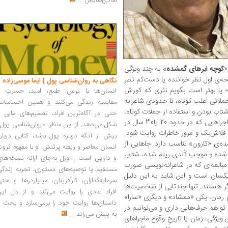
شادی‌هایش
...
«
کوچه ابرهای گمشده
» به چند ویژگی
 اشاره می‌کنم که در همان 30، 40 صفحه‌ی اول نظر خواننده یا دست‌کم نظر
نگاهی به روان‌شناسی پول | ایما موسی‌زاده
 یا بهتر است بگویم نثری که کورش
انسان‌ها با ترس، طمع، امید، حسرت و
ملاتی اغلب کوتاه، تا حدودی شاعرانه
مقایسه زندگی می‌کنند و همین احساسات،
شتاب بودن و استفاده از جملات کوتاه،
حتی در آگاه‌ترین افراد، تصمیم‌های مالی ر
با ساختار رمان هماهنگ است. زیرا قرار است ماجراهایی که در حدود 20 یا30 سال در
شکل می‌دهد. از این منظر، «روان‌شناسی پول
ر 24 ساعت به‌صورت فلاش‌بک و مرور خاطرات روایت شود.
بیش از آنکه درباره پول باشد، کتابی دربار
ده‌ی «کارون» تناسب دارد. جاهایی از
انسان معاصر و رابطه پرتنش او با مفهوم ثرو
 شده و موجب کُندی ریتم شده، شتاب
و دارایی است... اوزل به‌جای ارائه نسخه‌ها
مبالغه‌ای که در شاعرانه‌نویسی صورت
مستقیم یا توصیه‌های دستوری، تجربه زندگی
یکسان است و این شاید به این دلیل
سرمایه‌گذاران، کارآفرینان، میلیاردرها و حت
 هستند. تنها چندتایی از شخصیت‌ها
افراد عادی را روایت می‌کند و از دل این
 رمان، یکی «ممشاد» و دیگری «سارا»
داستان‌ها روایت خود را برمی‌سازد و بحث ر
 تو هم حرف‌هایی داری و می‌توانیم در
به پیش می‌راند
...
ویژگی، زمان یا تاریخِ وقوع ماجراهای