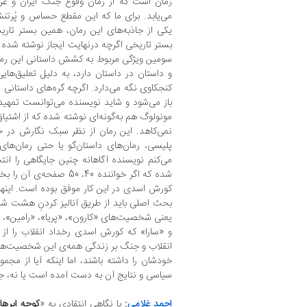
می‌یابد. برای ما که این مقطع حساس و پُرتنش
یکی از جاذبه‌های این رمان، همین بستر تار
بستر تاریخی اگرچه درنهایت ایجاز نوشته شده اما
سومین ویژگی مربوط به کشش داستانی این رمان 
و داستان در داستان دارد، به دلیل تعلیق‌هایی
کنجکاوی نگه می‌دارد. اگرچه گره‌های داستانی 
باز می‌شود و شاید نویسنده می‌توانست تمهید 
مونولوگ هم به‌گونه‌ای نوشته شده که از اشتیاق
نمی‌کاهد. این رمان از نظر سبک نگارش در ح
پلیسی، رمان‌های داستان‌گو یا حتی رمان‌ها
می‌کنم نویسنده آگاهانه چنین جایگاهی را انتخ
شده که اگر خواننده 40، 50 
کورش اسدی در این کار موفق بوده است. اینها 
بحث اصلی باید از طریق آنالیز کردنِ هشت ش
یعنی شخصیت‌های «کارون»‌، «پریا»، «رامین»،
و «سارا» که کورش اسدی رخداد انقلاب را از
انقلاب و جنگ بر زندگی همه‌ی این شخصیت‌ها ا
خودشان را داشته باشند، اما اینکه آیا از مجم
سیاسی و نتایج آن به دست آمده است یا نه، ج
احمد غلامی
:
با نگاهی انتقادی به «
کوچه ابره