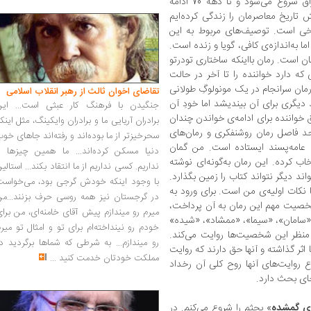
رمان است که از زمان وقوع جنگ ایران و عراق شروع می‌شود و تا دهه 70 ادامه
 تاریخ معاصرمان را زندگی کرده‌ایم
یخی است. توصیف‌های مربوط به این
 به‌اندازه‌ی کافی، گویا و زنده است.
است. رمان با‌اینکه ساختاری تودرتو
 که دارد خواننده را تا آخر در حالت
رمان سرانجام در یک مونولوگِ طولانی
تقاضای اخوان ثالث از رهبر انقلاب اسلامی
دیگری برای آن بیندیشد اما خودِ آن
جنگیدن با فرهنگ کار عبثی است... این
 خواننده برای ادامه‌ی خواندن چندان
برادران آریایی ما و برادران وایکینگ، مثل اینک
د فاصل رمان روشنفکری و رمان‌های
سحرخیزتر از ما بوده‌اند و رفته‌اند جاهای خو
ی عامه‌پسند ایستاده است. من گمان
دنیا مسکن کرده‌اند... ما همین چیزها را
اب کرده. این رمان به‌گونه‌ای نوشته
نداریم. کسی نداریم از ما انتقاد بکند... استالی
صفحه‌ی آن را بخواند دیگر نتواند کتاب را زمین بگذارد.
با وجود اینکه خودش گرجی بود، می‌خواست
نکات اولیه‌ی من است. برای ورود به
در گرجستان نیز همه روسی حرف بزنند...من
خصیت مهم این رمان به آن پرداخت،
میرم رو میندازم پیش آقای خامنه‌ای، من برا
 «سامان»، «سیما»، «ممشاد»، «شیده»
خودم رو نینداخته‌ام برای تو و امثال تو میر
 منظر این شخصیت‌ها روایت می‌کند.
رو میندازم... به شرطی که شماها برگردید د
ثر گذاشته و آنها حق دارند که روایت
مملکت خودتان خدمت کنید
...
وع روایت‌های آنها روح کلی آن رخداد
ای بحث دارد.
ای گمشده
» بحثم را شروع می‌کنم. در