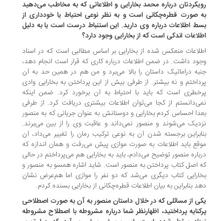
یکردتان درباره محمد بخارایی و اطلاعاتی که به مخاطب می‌دهید
 صورت قطره‌چکانی است و به نظر نوعی احتیاط یا خودداری از
ط اطلاعات درباره وی دارید. این استنباط درست است یا به دلیل
لاعات اندکی است که از بخارایی وجود دارد؟
لاعات منعکس شده از بخارایی بر اساس مطالبی است که در اسناد
ود داشت. در ضمن اطلاعات درباره کاری که قرار است انجام دهد،
به دراماتیک داستان را بالا می‌برد و من هم در همین حد به آن
داختم و نه بیشتر. از طرفی بیش از این پرداختن به بخارایی وادی
خطری است که باید با احتیاط به آن برخورد کرد. ضمن اینکه
ی‌دانستم از کجا می‌توان اطلاعات بیشتری دریافت کرد. از طرفی
دا احساس کردم بخارایی و دوستانش به عنوان جریانی که به منصور
دیک می‌شوند و منصور نمی‌داند و عاقبت وی را از بین می‌برند.
ابراین برجسته شدن آن به نوعی ترکیب رمان را تغییر می‌داد، آن
قع باید اطلاعات به صورت موازی پیش می‌رفت و همان اندازه که
باره منصور توضیح می‌دادم، باید به بخارایی هم می‌پرداختم در حالی
 اصل کتاب پرداختن به منصور است. شاید اشاره همسو به منصور و
ارایی کتاب دیگری می‌شد که دو نفر را موازی اما هم‌عرض نشان
د بنابراین به بیان اطلاعات قطره‌چکانی از بخارایی بسنده کردم.
ی از مسائلی که در خلال داستان منصور به آن به صورت اصطلاحی
کنایه پرداختید، اظهارنظر شما درباره مشروطه با اصطلاح مشروطه