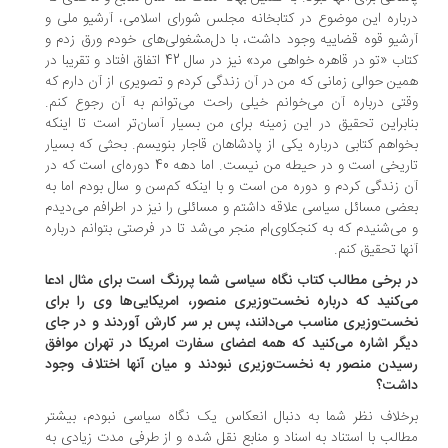
باره این موضوع در کتابخانه مجلس شورای اسلامی، آرشیو ملی و
شیو قوه قضاییه وجود داشت، با دل‌مشغولی‌های خودم ورق زدم و
کتاب «تو در قاهره خواهی مرد» نیز در سال 42 اتفاق افتاد و تقریبا در
ین حوالی زمانی که من در آن زندگی کردم و تصویری از آن دارم که
تی درباره آن می‌خوانم خیلی راحت می‌توانم به آن رجوع کنم.
ابراین تحقیق در این زمینه برای من بسیار آسان‌تر است تا اینکه
واهم کتابی درباره یکی از پادشاهان قاجار بنویسم. بحثی که بسیار
تاریخی است و در حیطه من نیست. اما دهه 40 دوره‌ای است که در
 زندگی کردم و دوره من است و با اینکه کم‌سن و سال بودم اما به
ضی مسائل سیاسی علاقه داشتم و مسائلی را نیز در اطرافم می‌دیدم
می‌شنیدم که به کنجکاوی‌ام منجر می‌شد تا در فرصتی بتوانم درباره
ها تحقیق کنم.
 برخی مطالب کتاب نگاه سیاسی شما پررنگ است برای مثال ادعا
‌کنید که درباره نخست‌وزیری منصور، امریکایی‌ها وی را برای
ست‌وزیری مناسب می‌دانند، پس بر سر کارش آوردند و در جای
گر اشاره می‌کنید که همه اعضای سفارت امریکا در تهران موافق
یدن منصور به نخست‌وزیری نبودند و میان آنها اختلاف وجود
شت؟
خلاف نظر شما به دنبال انعکاس یک نگاه سیاسی نبودم، بیشتر
الب با استناد به اسناد و منابع نقل شده و از طرفی مدت زیادی به