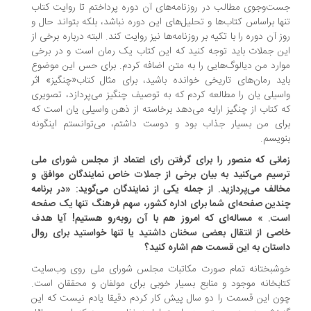
ت‌وجوی مطالب در روزنامه‌های آن دوره پرداختم تا روایت کتاب
ها براساس کتاب‌ها و تحلیل‌های این دوره نباشد، بلکه بتواند حال و
ز آن دوره را با تکیه بر روزنامه‌ها نیز روایت کند. البته درباره برخی از
ن جملات باید توجه کنید که این کتاب یک رمان است و در برخی
ارد من دیالوگ‌هایی را به متن اضافه کردم. برای حس این موضوع
ید رمان‌های تاریخی خوانده باشید، برای مثال کتاب«چنگیز» اثر
سیلی یان را مطالعه کردم که به توصیف چنگیز می‌پردازد، تصویری
 کتاب از چنگیز ارایه می‌دهد برخاسته از ذهن واسیلی یان است که
ای من بسیار جذاب بود و دوست داشتم، می‌توانستم اینگونه
ویسم.
انی که منصور را برای گرفتن رای اعتماد از مجلس شورای ملی
سیم می‌کنید به بیان برخی از جملات خاص نمایندگان موافق و
الف می‌پردازید. از جمله یکی از نمایندگان می‌گوید: «در برنامه
دین صفحه‌ای شما برای اداره کشور، سهم فرهنگ تنها یک صفحه
ت. » مساله‌ای که امروز هم با آن روبه‌رو هستیم! آیا هدف
صی از انتقال بعضی سخنان داشتید یا تنها خواستید برای روال
ستان به این قسمت هم اشاره کنید؟
شبختانه تمام صورت مکاتبات مجلس شورای ملی روی وب‌سایت
ابخانه موجود و منابع بسیار خوبی برای مولفان و محققان است.
ن این قسمت را دو سال پیش کار کردم دقیقا یادم نیست که این