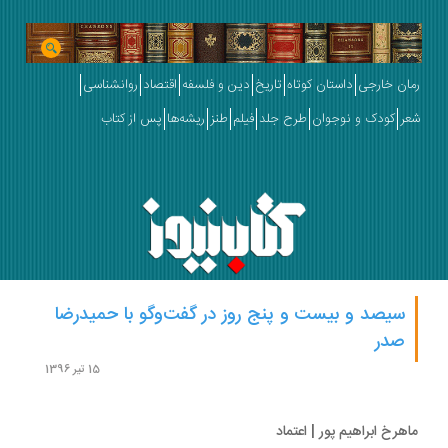
ان خارجی
داستان کوتاه
تاریخ
دین و فلسفه
اقتصاد
روانشناسی
ر
کودک و نوجوان
طرح جلد
فیلم
طنز
ریشه‌ها
پس از کتاب
سیصد و بیست و پنج روز در گفت‌وگو با حمیدرضا
صدر
15 تیر 1396
هرخ ابراهیم پور | اعتماد