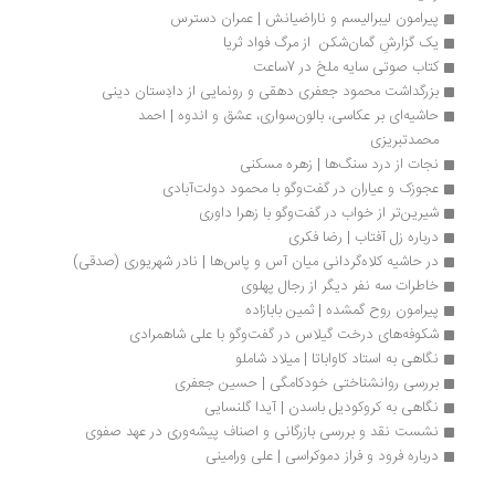
پیرامون لیبرالیسم و ناراضیانش | عمران دسترس
یک گزارشِ گمان‌شکن  از مرگ فواد ثریا
کتاب صوتی سایه ملخ در 7ساعت
بزرگداشت محمود جعفری دهقی و رونمایی از دادِستان دینی
حاشیه‌ای بر عکاسی، بالون‌سواری، عشق و اندوه | احمد 
محمدتبریزی
نجات از درد سنگ‌ها | زهره مسکنی
عجوزک و عیاران در گفت‌وگو با محمود دولت‌آبادی
شیرین‌تر از خواب در گفت‌وگو با زهرا داوری
درباره زل آفتاب | رضا فکری
در حاشیه کلاه‌گردانی میان آس‌ و پاس‌ها | نادر شهریوری (صدقی)
خاطرات سه نفر دیگر از رجال پهلوی
پیرامون روح گمشده | ثمین بابازاده
شکوفه‌های درخت گیلاس در گفت‌وگو با علی شاهمرادی
نگاهی به استاد کاواباتا | میلاد شاملو
بررسی روانشناختی خودکامگی | حسین جعفری
نگاهی به کروکودیل باسدن | آیدا گلنسایی
نشست نقد و بررسی بازرگانی و اصناف پیشه‌وری در عهد صفوی
درباره فرود و فراز دموکراسی | علی ورامینی