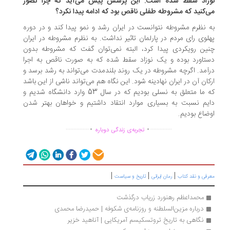
زاد سقط شده است. این پرسش پیش می‌آید که چرا تصور
‌کنید که مشروطه طفلی ناقص بود که ادامه پیدا نکرد؟
 نظرم مشروطه نتوانست در ایران رشد و نمو پیدا کند و در دوره
لوی رای مردم در پارلمان تاثیر نداشت. به نظرم مشروطه در ایران
ین رویکردی پیدا کرد، البته نمی‌توان گفت که مشروطه بدون
تاورد بوده و یک نوزاد سقط شده که به صورت ناقص به اجرا
آمد. اگرچه مشروطه در یک روند بلندمدت می‌تواند به رشد برسد و
کان آن در ایران نهادینه شود. این نگاه هم می‌تواند ناشی از این باشد
که ما متعلق به نسلی بودیم که در سال 53 وارد دانشگاه شدیم و
یم نسبت به بسیاری موارد انتقاد داشتیم و خواهان بهتر شدن
ضاع بودیم.
.
.
...............
..............
تجربه‌ی زندگی دوباره
|
|
|
رفی و نقد کتاب
رمان ایرانی
تاریخ و سیاست
محمداعظم رهنورد زریاب درگذشت
درباره مزین‌السلطنه و روزنامه‌ی شکوفه | حمیدرضا محمدی
نگاهی به تاریخ تروتسکیسم آمریکایی | آناهید خزیر