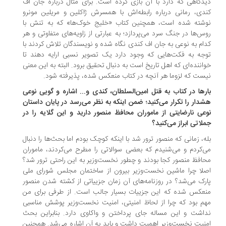
دگاهی که دارد با آن بازی کرده است. برای مثال درباره جان اف
دی، رمانی درباره رابطه‌اش با همسرش ژاکلین و مریلین مونرو
شته شده است، همچنین کتاب «خلیج خوک‌ها» که به تنش با
س‌ها در جنگ سرد می‌پردازد؛ به عبارتی از زاویه‌های متفاوتی و هر
ام به نوعی به جان اف کندی نگاه شده و نویسندگان تلاش کردند با
جه به فکت‌هایی که وجود دارد یک تصویر نسبی ارایه دهند تا
اننده‌ای که اهل تاریخ است به دنبال تحقیق برود. البته به این معنی
ست که لزوما هر آنچه در کتاب منعکس شده، پذیرفته شود.
رها در کتاب به قتل امین‌السلطان، کندی و... اشاره و گویی نوعی
دار را تکرار می‌کنید؛ ضمن اینکه به نظر می‌رسد در پایان داستان
عی نارضایتی از ماموران محافظ منصور دارید و این گلایه را در
لاتی ابراز می‌کنید؟
ه، زمانی که منصور ترور شد با اینکه کوچک بودم اما بحث‌ها را دنبال
‌کردم و می‌شنیدم که بعضی سوالاتی را مطرح می‌کردند، ماموران
افظ منصور کجا بودند و چطور نخست‌وزیر به این راحتی ترور شد؟
لا چرا ماشین نخست‌وزیر بیرون از ساختمان مجلس شورای ملی
رک می‌شد؟ در روزنامه‌های آن زمان جزییاتی از کشته شدن منصور
عکس شده که این جزییات بسیار جالب است. از طرفی برای من
م بود که چرا از لحاظ امنیتی، امنیت نخست‌وزیر پوشش مناسبی
اشت و این مساله جای پرداختن و واکاوی دارد. بنابراین بحث
نیت نخست‌وزیر اهمیت داشت و باید به آن اشاره می‌شد. همچنین