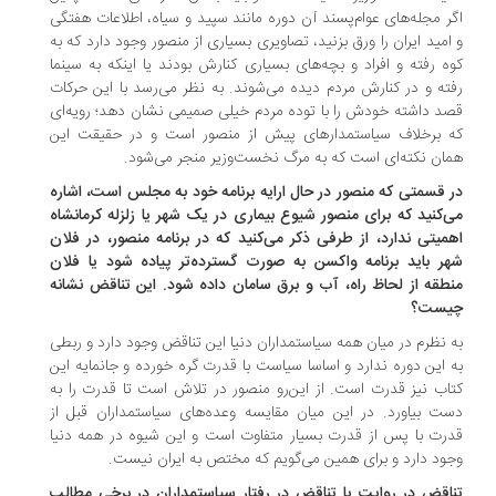
ر مجله‌های عوام‌پسند آن دوره مانند سپید و سیاه، اطلاعات هفتگی
امید ایران را ورق بزنید، تصاویری بسیاری از منصور وجود دارد که به
ه رفته و افراد و بچه‌های بسیاری کنارش بودند یا اینکه به سینما
ته و در کنارش مردم دیده می‌شوند. به نظر می‌رسد با این حرکات
د داشته خودش را با توده مردم خیلی صمیمی نشان دهد؛ رویه‌ای
 برخلاف سیاستمدارهای پیش از منصور است و در حقیقت این
ان نکته‌ای است که به مرگ نخست‌وزیر منجر می‌شود.
 قسمتی که منصور در حال ارایه برنامه خود به مجلس است، اشاره
‌کنید که برای منصور شیوع بیماری در یک شهر یا زلزله کرمانشاه
میتی ندارد، از طرفی ذکر می‌کنید که در برنامه منصور، در فلان
ر باید برنامه واکسن به صورت گسترده‌تر پیاده شود یا فلان
طقه از لحاظ راه، آب و برق سامان داده شود. این تناقض نشانه
یست؟
 نظرم در میان همه سیاستمداران دنیا این تناقض وجود دارد و ربطی
 این دوره ندارد و اساسا سیاست با قدرت گره خورده و جانمایه این
اب نیز قدرت است. از این‌رو منصور در تلاش است تا قدرت را به
ت بیاورد. در این میان مقایسه وعده‌های سیاستمداران قبل از
رت با پس از قدرت بسیار متفاوت است و این شیوه در همه دنیا
ود دارد و برای همین می‌گویم که مختص به ایران نیست.
اقض در روایت یا تناقض در رفتار سیاستمداران در برخی مطالب