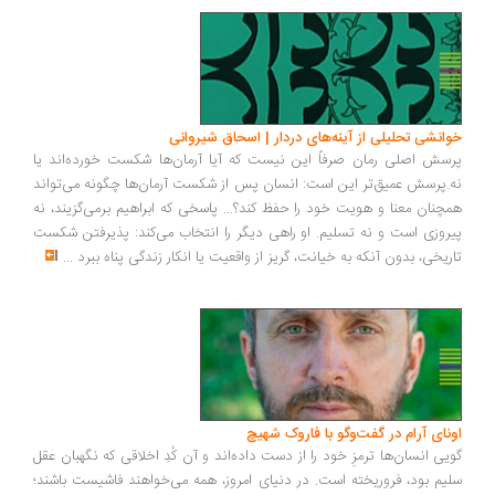
انشی تحلیلی از آینه‌های دردار | اسحاق شیروانی
سش اصلی رمان صرفاً این نیست که آیا آرمان‌ها شکست خورده‌اند یا
.پرسش عمیق‌تر این است: انسان پس از شکست آرمان‌ها چگونه می‌تواند
چنان معنا و هویت خود را حفظ کند؟... پاسخی که ابراهیم برمی‌گزیند، نه
روزی است و نه تسلیم. او راهی دیگر را انتخاب می‌کند: پذیرفتن شکست
ریخی، بدون آنکه به خیانت، گریز از واقعیت یا انکار زندگی پناه ببرد
...
ونای آرام در گفت‌وگو با فاروک شهیچ
یی انسان‌ها ترمزِ خود را از دست داده‌اند و آن کُدِ اخلاقی که نگهبان عقل
یم بود، فروریخته است. در دنیای امروز، همه می‌خواهند فاشیست باشند؛