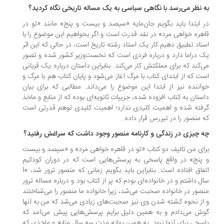
 نظر می‌رسد با نگاهی سیاسی به یک مساله تاریخی نگاه کردید؟
 ابتدا باید بگویم جان‌مایه «سیصد و بیست و پنج» مانند «تو در
هره خواهی مرد» در نقد قدرت است و اگر بخواهیم این موضوع را با
ناد تطبیق دهیم کار یک استاد رشته تاریخ است، در حالی که این اثر
 دراما دارد و درباره فردی است که نخست‌وزیر کشور شده و تصور
‌کند که برای مملکتش کار می‌کند. بنابراین داستان درباره یک قربانی
ت که از ابتدای کتاب با مرگ آغاز می‌شود و پایان کتاب هم با مرگ و
اننده نیز از ابتدا این موضوع را می‌داند. مطالبی که برای بیان
ستان به کتاب افزوده شده، جزییات ثانویه‌ای بوده که از منابع و ماخذ
فته شده و اهمیت کلیدی ندارد؛ اهمیت کلیدی توهم قدرتی است
 منصور را در تیررس قرار داده.
 چیزی در زندگی و کارنامه منصور وجود داشت که سراغش رفتید؟
ای من تالیف دو کتاب «تو در قاهره خواهی مرد» و «سیصد و بیست
پنج» در واقع پاسخی به پرسش‌هایی است که در دوران کودکیم
اتفاق افتاده است. بنابراین باید بگویم زمانی که منصور ترور شد، 10
ل داشتم و در خانواده‌ای بودم که پر از کتاب بود و درباره مساله ترور
صور در خانواده صحبت می‌شد، زیرا خانواده ما منصور را می‌شناختند
از نحوه کشته شدن وی نیز صحبت‌های زیادی می‌شد که من به آنها
ش می‌دادم و به همین دلیل برایم پرسش‌هایی پیش می‌آمد که
سخی برای آنها نبود. به همین بهانه مدت سه سال منابع و ماخذی که