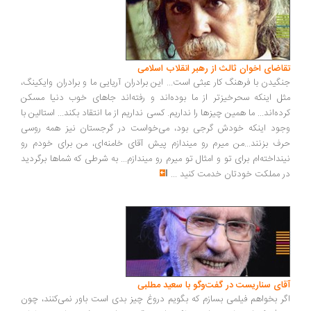
اضای اخوان ثالث از رهبر انقلاب اسلامی
گیدن با فرهنگ کار عبثی است... این برادران آریایی ما و برادران وایکینگ،
ل اینکه سحرخیزتر از ما بوده‌اند و رفته‌اند جاهای خوب دنیا مسکن
ده‌اند... ما همین چیزها را نداریم. کسی نداریم از ما انتقاد بکند... استالین با
ود اینکه خودش گرجی بود، می‌خواست در گرجستان نیز همه روسی
ف بزنند...من میرم رو میندازم پیش آقای خامنه‌ای، من برای خودم رو
نداخته‌ام برای تو و امثال تو میرم رو میندازم... به شرطی که شماها برگردید
 مملکت خودتان خدمت کنید
...
ای سناریست در گفت‌وگو با سعید مطلبی
ر بخواهم فیلمی بسازم که بگویم دروغ چیز بدی است باور نمی‌کنند، چون