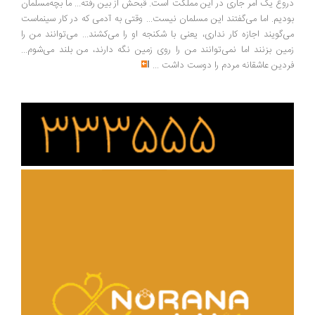
وغ یک امر جاری در این مملکت است. قبحش از بین رفته... ما بچه‌مسلمان
دیم. اما می‌گفتند این مسلمان نیست... وقتی به آدمی که در کار سینماست
‌گویند اجازه کار نداری، یعنی با شکنجه او را می‌کشند... می‌توانند من را
ین بزنند اما نمی‌توانند من را روی زمین نگه دارند، من بلند می‌شوم...
دین عاشقانه مردم را دوست داشت
...