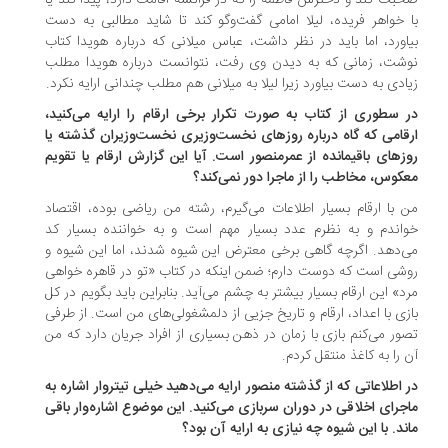
بت کند و دخترش فاطمه را که در فرانسه اقامت دارد، پیدا کند یا
 خواهر فریده، لیلا امامی گفت‌وگو کند تا شاید مطالبی به دست
اورد، اما باید در نظر داشت، عباس میلانی که درباره هویدا کتاب
شت، زمانی که به دیدن وی رفت، نتوانست درباره هویدا مطلب
ادی به دست بیاورد زیرا لیلا به میلانی هم مطلب چندانی ارایه نکرد.
 سطوری از کتاب به صورت تکرار برخی ارقام را ارایه می‌کنید،
قامی که گاه درباره روزهای نخست‌وزیری نخست‌وزیران گذشته یا
زهای باقیمانده از عمرمنصور است. آیا این گزارش ارقام یا تقویم
کوس، مخاطب را از ماجرا دور نمی‌کند؟
 با ارقام بسیار اطلاعات می‌گیرم، رشته من ریاضی بوده، اقتصاد
اندم و به نظرم عدد بسیار مهم است و به خواننده بسیار کد
‌دهد. اگرچه گاهی برخی معترض این شیوه شدند، اما این شیوه و
شی است که دوست دارم؛ ضمن اینکه در کتاب «تو در قاهره خواهی
د» این ارقام بسیار بیشتر به چشم می‌آید. بنابراین باید بگویم در کل
زی با اعداد، ارقام و تاریخ جزیی از دلمشغولی‌های من است. از طرفی
ور می‌کنم بازی با زمان در ذهن بسیاری از افراد جریان دارد که من
 را به کاغذ منتقل کردم.
 اطلاعاتی که از گذشته منصور ارایه می‌دهید خیلی تیتروار اشاره به
جرای اخلاقی در دوران سربازی می‌کنید. این موضوع اشاره‌وار باقی
ند. با این شیوه چه نیازی به ارایه آن بود؟