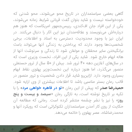
هی بعضی سیاستمداران در تاریخ محو می‌شوند، محو شدنی که
دخواسته نیست و شاید بتوان گفت قربانی شرایط زمانه می‌شوند،
ی از این افراد جان اف‌کندی، رییس‌جمهور امریکاست که هنوز هم
باره‌اش می‌نویسند و علاقه‌مندان نیز این آثار را دنبال می‌کنند. در
ران نیز با وجود محدودیت دسترسی به اسناد و اطلاعات، برخی
صیت‌ها وجود دارند که پرداختن به زندگی آنها می‌تواند باعث
انگیختن سایر محققان و مولفان شود تا زندگی و سرنوشت آنها از
له ابهام خارج شود. شاید یکی از این افراد، نخست وزیری است که
در سال‌های آغازین دهه 40 ترور شد. بیش از 50 سال از ترور حسنعلی
صور می‌گذرد، اما هنوز درباره این نخست‌وزیر پهلوی نقاط ابهام
یاری وجود دارد. ازاین‌رو شاید قرار دادن شخصیت و ترور منصور در
لب رمان بستر مناسبی باشد تا اطلاعات بیشتری از وی ارایه شود.
یدرضا صدر
که پیش از این رمان
«
تو در قاهره خواهی مرد
»
را با
یه بر تاریخ نوشته است، به تازگی رمان «
سیصد و بیست و پنج
ز
» را نیز با نشر چشمه منتشر کرده است. رمانی که مطالعه آن
ایت از روی کار آمدن سیاستمداران تکنوکراتی است که رویکرد آنها و
مدرضاشاه، عصر پهلوی را خاتمه می‌دهد.