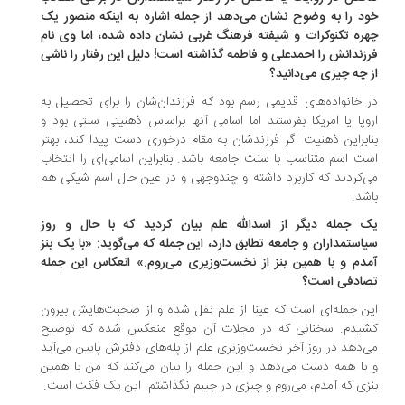
د را به وضوح نشان می‌دهد از جمله اشاره به اینکه منصور یک
ره تکنوکرات و شیفته فرهنگ غربی نشان داده شده، اما وی نام
زندانش را احمدعلی و فاطمه گذاشته است! دلیل این رفتار را ناشی
 چه چیزی می‌دانید؟
 خانواده‌های قدیمی رسم بود که فرزندان‌شان را برای تحصیل به
وپا یا امریکا بفرستند اما اسامی آنها براساس ذهنیتی سنتی بود و
ابراین ذهنیت اگر فرزندشان به مقام درخوری دست پیدا کند، بهتر
ت اسم متناسب با سنت جامعه باشد. بنابراین اسامی‌ای را انتخاب
‌کردند که کاربرد داشته و چندوجهی و در عین حال اسم شیکی هم
شد.
 جمله دیگر از اسدالله علم بیان کردید که با حال و روز
استمداران و جامعه تطابق دارد، این جمله که می‌گوید: «با یک بنز
دم و با همین بنز از نخست‌وزیری می‌روم.» انعکاس این جمله
ادفی است؟
ن جمله‌ای است که عینا از علم نقل شده و از صحبت‌هایش بیرون
یدم. سخنانی که در مجلات آن موقع منعکس شده که توضیح
‌دهد در روز آخر نخست‌وزیری علم از پله‌های دفترش پایین می‌آید
با همه دست می‌دهد و این جمله را بیان می‌کند که من با همین
زی که آمدم، می‌روم و چیزی در جیبم نگذاشتم. این یک فکت است.