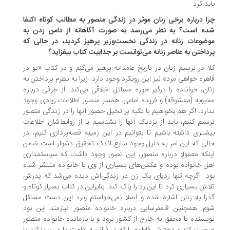
ید کرد.
ا درباره برخی زنان موثر در زندگی منصور به مطالب کوتاه اکتفا
ه است؟ به نظر می‌رسد به صورت آگاهانه از دامن زدن به
ضوعات زنانه در زندگی نخست‌وزیر پرهیز کردید، در حالی که
داختن به عناصر زنانه می‌توانست بر جذابیت کتاب بیفزاید؟
ا در ترسیم زنان در تاریخ عامدانه پرهیز می‌کنم و در کتاب «تو در
هره خواهی مرد» نیز این رویکرد وجود دارد. زیرا به نظرم پرداختن به
ان، خواننده را درگیر حوزه مسائل اخلاقی می‌کند. از طرفی درباره
بوبه (معشوقه) و فریده امامی، همسر منصور اطلاعات زیادی وجود
ارد، اگر هم بخواهیم با تکیه بر تخیل حضور آنها را در زندگی منصور
سیم کنیم، باید از نزدیک آنها را بشناسیم یا از روابط‌شان اطلاعات
شتری داشته باشیم تا بتوانیم در این زمینه قصه‌پردازی کنیم، در
لی که این امر به دلیل وجود منابع اندک تحقیق دشوار است ضمن
نکه معمولا درباره منصور، این تصور وجود داشت که سیاستمداری
ل خانواده بوده و عکس‌های بسیاری از وی با خانواده منتشر شده
د. اگرچه تنها ردپای یک زن در زندگی‌اش دیده می‌شد که پدرش
اش بسیاری کرد تا این رد را پاک کند. بنابراین در کتاب بسیار کوتاه و
را به زنان اشاره شده و اصلا نمی‌خواستم وارد این دست مسائل
م. همچنین قلمفرسایی درباره خانواده منصور نیازمند این بود
یسنده یا محقق به خارج از کشور برود و با بازمانده خانواده منصور