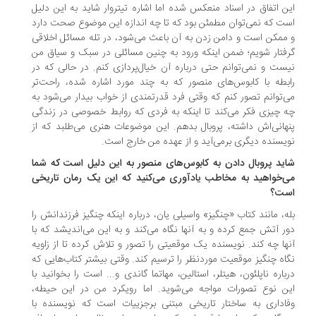
ن اتفاق در اسناد منعکس شده اما اشاره تیتروار شاید به این دلیل
ت که نمی‌توان مطمئن بود که تا چه اندازه این موضوع صحت دارد
ممکن است و دامن زدن به آن باعث می‌شود، در تله مسائل اخلاقی
فتار شویم؛ ضمن اینکه ورود به چنین مسائلی در سبک و سیاق من
ست و نمی‌توانم حتی درباره آن خیال‌پردازی کنم. در حالی که در
بطه با کابوس‌های منصور که به چند مورد اشاره شده، راحت‌تر
‌توانم تصور کنم که وقتی فرد قدرتمندی از خواب بیدار می‌شود به
 چیزی فکر می‌کند تا اینکه به فردی که روابط خصوصی در زندگی
هانی‌اش داشته، پروبال بدهم. این موضوعات هنری می‌طلبد که از
یسنده دیگری برمی‌آید و از عهده من خارج است.
ید پروبال دادن به کابوس‌های منصور به این دلیل است که شما
‌خواهید به مخاطب یادآوری می‌کنید که این یک رمان تاریخی
ت؟
ه، مانند کتاب «چنگیز» واسیلی یان، درباره اینکه چنگیز فرزندانش را
ر آتش جمع کرده و به آنها نگاه می‌کند و به این می‌اندیشد که با
ها چه کند. نویسنده یک موقعیتی را تصور و تلاش کرده تا از زاویه
اه چنگیز موقعیت موردنظر را ترسیم کند. وقتی بیشتر کتاب‌هایی که
باره ناپلئون، هیتلر، استالین، مهاتما گاندی و... است را بخوانید با
ن نوع تصورات مواجه می‌شوید. اما رویکرد من در این حیطه،
اداری به ساختار تاریخی مبتنی برجزییات است که نویسنده با