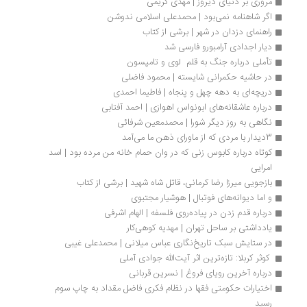
مروری بر دنیای دیروز | مهدی کریمی
اگر شاهنامه نمی‌بود | محمدعلی اسلامی ندوشن
راهنمای دزدان در شهر | برشی از کتاب
دیار اجدادی آرامبورو فارسی شد
تأملی درباره جنگ به قلم  لوی و تامپسون 
در حاشیه حکمرانی شایسته | محمود فاضلی
دریچه‌ای به دهه چهل و پنجاه | فاطیما احمدی
درباره عاشقانه‌های ابونواس اهوازی | احمد آفتابی
نگاهی به روز دیگر شورا | محمدمعین شرفائی
3دیدار با مردی که از ماورای ذهن ما می‌آمد
کوتاه درباره کابوس زنی که در وان حمام خانه من مرده بود | اسد 
امرایی
بازجویی میرزا رضا کرمانی، قاتل شاه شهید | برشی از کتاب
و اما دیوانه‌های فوتبال | هوشیار مجتبوی
درباره قدم زدن در پیاده‌روی فلسفه | الهام اشرفی
یادداشتی بر ساحل تهران | مهدیه کوهی‌کار
در ستایش سبک تاریخ‌نگاری عباس میلانی | محمدعلی غیبی
 کوثر کربلا: تازه‌ترین اثر آیت‌الله جوادی آملی 
درباره آخرین رویای فروغ | نسرین قربانی
اختیارات حکومتی فقها در نظام فکری فاضل مقداد به چاپ سوم 
رسید