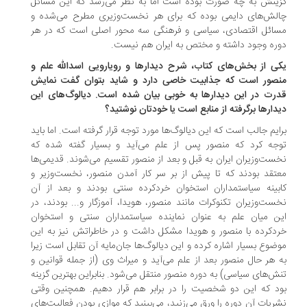
ینش به چه صورت بوده است اما به نظر می‌رسد که این مسائل
لش‌های دایمی بوده که برای هر نخست‌وزیری مطرح می‌شده و
ائل اقتصادی، سیاسی و فرهنگی سه محور اصلی است که در هر
ره وجود داشته و مختص به ایران هم نیست.
ی از بخش‌های کتاب، شرح دیدارها و رویارویی اسدالله علم و
صور است که جذابیت خاصی دارد و شاید بتوان گفت نمایش
رت در این دیدارها به خوبی بیان شده است. دیالوگ‌های این
دارها برگرفته از منابع است یا خودتان نوشتید؟
ایم جالب است که این دیالوگ‌ها مورد توجه قرار گرفته است. اما باید
جه کرد که منصور پس از علم می‌آید و بسیار گفته شده که
ست‌وزیران ایران به قبل و بعد از منصور تقسیم می‌شوند. قدیمی‌ها
تقد بودند که تا پیش از بر سر کار آمدن منصور، نخست‌وزیر و
بینه سیاستمداران استخوان‌ خردکرده سنتی بودند و بعد از آن
ست‌وزیران تکنوکرات مانند منصور، هویدا، آموزگار و... بودند، در
ن میان علم به عنوان نماینده سیاستمداران سنتی و استخوان
دکرده با منصور و هویدا مشکل داشت و در خاطراتش نیز به این
ضوع بسیار اشاره کرده و این دیالوگ‌ها جان‌مایه آن تقابل است زیرا
 هر حال منصور بعد از علم می‌آید و میراث وی (از جمله قوانین و
ش‌های سیاسی) به دوره منصور منتقل می‌شود. بنابراین بهترین گزینه
د که این دو شخصیت را در برابر هم قرار دهیم. همچنین وقتی
ریات آن دوره را ورق می‌زنید، می‌بینید که موازی بودن فعالیت‌های