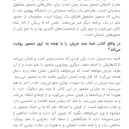
م با کارهای منصور بسیار عیان است، برای مثال وقتی منصور مشغول
نرانی است، علم هم یک برنامه سخنرانی در دانشگاه پهلوی دارد یا
انی که منصور مشغول افتتاح یک پروژه است، مطبوعات از حضور
م در یک برنامه دیگر خبر می‌دهند. علمی که با زرنگی از کنار شاه
ان نمی‌خورد و جزو یکی از شخصیت‌های کلیدی بود و به تبع یکی از
ورهای داستان است.
 واقع کتاب شما چند جریان را با توجه به ترور منصور روایت
‌کند؟
ه سه جریان دارد؛ یکی فردی که نخست‌وزیر شده و تلاش می‌کند
 کارهایش را انجام دهد، دیگری رویارویی منصور با علم است و از آن
ف جریان موتلفه است که می‌خواهد واکنش نشان دهد و به دنبال
ف می‌گردد که قرار بوده کسان دیگری باشند اما به منصور می‌رسد.
ن سه جریان در کتاب به صورت موازی جلو می‌رود، اما در آخر به هم
‌رسند؛ به عبارتی منصور در این کتاب با چند نفر دیالوگ دارد. با
یدا که از برنامه‌ها و رقیبان سخن می‌گوید و از اوضاع انتقاد می‌کند
به نتیجه هم نمی‌رسد. با شاه که بیشتر جنبه اطاعت و تحسین دارد
اغلب محکوم است. از طرفی با اسدالله علم که بنا بر اسناد منصور در
اجهه با وی می‌خواهد بگوید که چیزی کم ندارد و حالت تدافعی و
ارزه‌جویانه دارد تا جایگاهش را حفظ کند. بنابراین با علم رویکرد
افعی دارد و با شاه حالت انفعالی و با هویدا در حالت برابری که چه