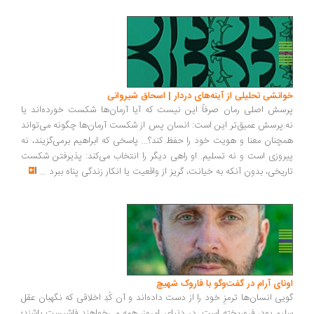
انشی تحلیلی از آینه‌های دردار | اسحاق شیروانی
سش اصلی رمان صرفاً این نیست که آیا آرمان‌ها شکست خورده‌اند یا
.پرسش عمیق‌تر این است: انسان پس از شکست آرمان‌ها چگونه می‌تواند
چنان معنا و هویت خود را حفظ کند؟... پاسخی که ابراهیم برمی‌گزیند، نه
روزی است و نه تسلیم. او راهی دیگر را انتخاب می‌کند: پذیرفتن شکست
ریخی، بدون آنکه به خیانت، گریز از واقعیت یا انکار زندگی پناه ببرد
...
ونای آرام در گفت‌وگو با فاروک شهیچ
یی انسان‌ها ترمزِ خود را از دست داده‌اند و آن کُدِ اخلاقی که نگهبان عقل
یم بود، فروریخته است. در دنیای امروز، همه می‌خواهند فاشیست باشند؛