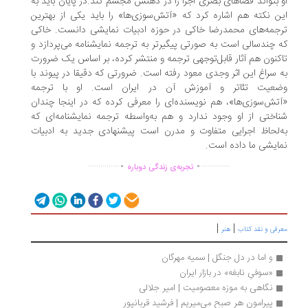
 بتواند فضاهای بصری اجرا را در ذهنش مجسم کند.در پایان باید به
ن نکته هم اشاره کرد که «آتش‌سوزی‌ها» را باید یکی از بهترین
جمه‌های محمدرضا خاکی در حوزه ادبیات نمایشی دانست. خاکی
 چندسالی است به صورتی پیگیرتر به ترجمه نمایشنامه می‌پردازد و
کنون هم آثار قابل‌توجهی ترجمه و منتشر کرده، بر اساس یک ضرورت
 سراغ این اثر وجدی معود رفته است. ضرورتی که دقیقا در پیوند با
عیت تئاتر و آموزش آن در ایران است. او با ترجمه
تش‌سوزی‌ها»، هم نویسنده‌ای را معرفی کرده که در اینجا چندان
اختی از او وجود ندارد و هم به‌واسطه ترجمه نمایشنامه‌ای که
‌لحاظ اجرایی متفاوت و مدرن است پیشنهادی جدید به ادبیات
ایشی ما داده است.
.
.
...............
..............
تجربه‌ی زندگی دوباره
|
|
رفی و نقد کتاب
هنر
و اما در دل جنگل | سمیه مهرگان
«سوفیِ نابغه» در بازار ایران
نگاهی به موزه معصومیت | امیر جلالی
پیرامون هر صبح می‌میریم | فرشید قربانپور