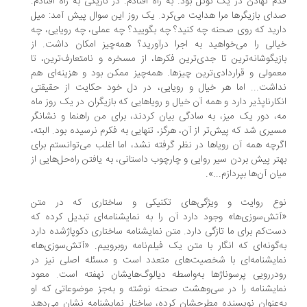
م نهادن در یک تونل بود. به راه افتادم. در تاریکی به راه افتادم.
ای بازیگرها مرا هدایت می‌کرد. یک روز این سوال پیش آمد: میل
رید که روی صحنه چه کنید؟ چه بگویید؟ چه عملی، چه رویایی، چه
الی را می‌خواهید به اجرا درآورید؟ همه‌چیز امکان داشت. از
زیگوشانه‌ترین تا جدی‌ترین فکرها، از مسخره‌ و نامتعارف‌ترین، تا
مولی و قراردادی‌ترین چیزها. همه‌چیز ممکن بود و هزینه‌ای هم
اشت... اما هر خیال و رویایی، در دل خود حکایت از حقیقتی
کارناپذیر دارد و همه آن خیال و رویاهایی که بازیگران در یک روز ماه
، دور یک میز، به سادگی بیان کردند، برای من راهنما و نشانگر
یری شد که پیش‌تر از آن، ‌هرگز، تنهایی به فکرم نرسیده بود. البته،
رچه همه آن رویاها در نظر گرفته نشد، اما اغلب می‌توانستم برای
تر پیش‌ بردن سیر روایی و چارچوب داستانی، به یافتن راه‌حل‌هایی از
ان آن‌‌ها بپردازم...».
ع روایت و ویژگی‌های تکنیکی و ساختاری که در متن
تش‌سوزی‌ها» وجود دارد آن را به نمایشنامه‌ای تبدیل کرده که
ت‌کم برای ما تازگی دارد. متن نمایشنامه ساختاری دکوپاژشده دارد
‌گونه‌ای که انگار با متن یک فیلم‌نامه روبروییم. «آتش‌سوزی‌ها»
ایشنامه‌ای با شخصیت‌های متعدد است و مسئله اصلی نیز در
دررویی پرسوناژها به‌واسطه دیالوگ‌هایشان نهفته است. معود
ایشنامه را در سی‌وهشت صحنه نوشته و به‌جز موضوعاتی که او
‌عنوان نویسنده مطرحشان کرده، ساختار نمایشنامه نشان می‌دهد