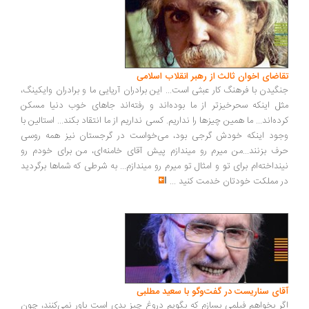
اضای اخوان ثالث از رهبر انقلاب اسلامی
گیدن با فرهنگ کار عبثی است... این برادران آریایی ما و برادران وایکینگ،
ل اینکه سحرخیزتر از ما بوده‌اند و رفته‌اند جاهای خوب دنیا مسکن
ده‌اند... ما همین چیزها را نداریم. کسی نداریم از ما انتقاد بکند... استالین با
ود اینکه خودش گرجی بود، می‌خواست در گرجستان نیز همه روسی
ف بزنند...من میرم رو میندازم پیش آقای خامنه‌ای، من برای خودم رو
نداخته‌ام برای تو و امثال تو میرم رو میندازم... به شرطی که شماها برگردید
 مملکت خودتان خدمت کنید
...
ای سناریست در گفت‌وگو با سعید مطلبی
ر بخواهم فیلمی بسازم که بگویم دروغ چیز بدی است باور نمی‌کنند، چون