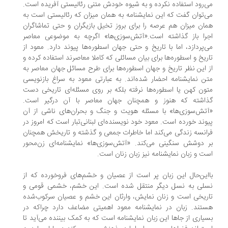
‌رود استفاده نکرده و به شیوه خودش متنی رئالیستی آفریده است.
‌توان گفت که این نمایشنامه به همان میزان که رئالیستی است به
ان میزان هم عرصه را برای بروز تخیل بازیگران و حتی تماشاگران
را باز گذاشته است.«آتش‌سوزی‌ها» اگرچه به موضوعی معاصر
‌پردازد، اما با تاریخ و حتی جهان اسطوره‌ها پیوند دارد. معود از
ریخ و اسطوره‌ها برای بیان مسائلی که کاملا معاصرند استفاده کرده و
 این نظر تاریخ و جهان اسطوره‌ها برای طرح مسائل جهان معاصر به
ن نمایشنامه احضار شده‌اند. به عبارتی معود به سراغ بازنویسی
ون کهن یا اسطوره‌ها نرفته بلکه بر روی مسئله‌ای تاریخی دست
اشته که هنوز و همچنان جهان معاصر با آن درگیر است.
تش‌سوزی‌ها» با مسئله هویت و جنگ و بحران‌های ناشی از آن
وند خورده است. معود خود نویسنده‌ای لبنانی‌تبار است که امروز در
انسه زندگی می‌کند اما خاطرات جمعی و گذشته‌ و تاریخش همچنان
 دوشش سنگینی می‌کند. «آتش‌سوزی‌ها» نمایشنامه‌ای زن‌محور
ت و زبان نمایشنامه نیز زبان زنان است.
این‌حال این زبان پر است از عصیان و خشم‌های فروخورده که از
لی به نسل دیگر منتقل شده است. این خشم، خشمی قومی و
ریخی است و زنان نمایش، وارثان این خشم و عصیان سرکوب‌شده
تند. زبان در نمایشنامه معود اهمیتی مضاعف دارد چراکه در
یاری از جاها این زبان نمایشنامه است که به کمک بیننده می‌آید تا