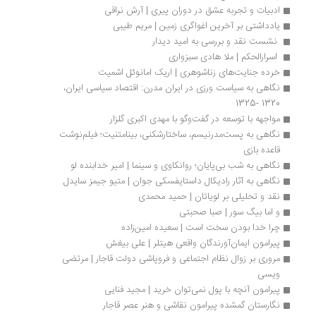
ادبیات و تجربه‌ عشق در دوران پیری | آرش نراقی 
یادداشتی بر آخرین اغواگری زمین | مریم طیبی 
 نشست نقد و بررسی به امید دیدار
 اسرارالحکم | ملا هادی سبزواری
خرده جنایت‌های زناشوهری | اریک امانوئل اشمیت
نگاهی به سیاست ورزی در ایران مدرن: اقتصاد سیاسی ایران، 
1320 -1325
مواجهه با توسعه در گفت‌وگو با مهدی اکبری گلزار
نگاهی به پست‌مدرنیسم، ساختارشکنی، بینامتنیت؛ فیلم‌نوشت 
قاعده بازی
نگاهی به شب بی‌پایان؛ روانکاوی و سینما | امیر خدابنده لو
نگاهی به آثار رادیکال داستایفسکی جوان | متیو جیمز سایدل
نقد و تحلیلی بر لویاتان | حمید محمدی
و اما بیگ سور | صبا صحبتی
چرا خدا بودن سخت است | سعیده امین‌زاده
پیرامون ایمان‌‌آورندگان واقعی‌ هیتلر | علی بیغش
مروری بر زوال نظام اجتماعی و فروپاشی دولت قاجار | مرتضی 
ویسی
پیرامون آنچه با پول نمی‌توان خرید | مجید فنایی
نگارستان گمشده پیرامون نقاشی و هنر عصر قاجار