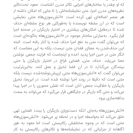
 او چقدر با ساختارهای اجرایی تئاتر مدرن آشناست. معود تحت‌تاثیر
ریه‌های مدرن اجرا، متن نمایشنامه‌اش را تا جایی که امکان داشته از
 عنصر اضافه‌ای تهی کرده است. «آتش‌سوزی‌ها» متنی نمایشی
ت که در آن سلطه نویسنده یا به‌طورکلی هر نوع سلطه‌ای حذف
ه تا درمقابل، امکان‌های بیشتری در اختیار بازیگران در صحنهِ اجرا
ار بگیرد. به‌عبارتی ساختار موجود در «آتش‌سوزی‌ها» به‌گونه‌ای است
 می‌توان گفت متن به نفع اجرا حذف شده یا کنار رفته است. البته
ن حذف‌شدن به معنای فقدان متن نیست، بلکه به این معناست که
گار متن در حین اجرا پدید آمده و اینجاست که فرایند جمعی نوشتن
نا می‌یابد. حذف متن، فضایی فراخ در اختیار بازیگران یا حتی
نندگان می‌گذارد تا در آن فضا تخیل و عمل کنند. به‌این‌ترتیب
‌توان گفت که «آتش‌سوزی‌ها» متنی ازپیش‌نوشته‌شده نیست بلکه
نی است که دقیقا در روند اجرا نوشته شده است. در این‌جا، تخیل
زیگران یا خلاقیت جمعی آنان است که نقش محوری را در اجرا پیدا
‌کند و حتی گاه بازیگر در جایگاهی قرار می‌گیرد که می‌تواند به سمت
اهه‌سازی برود.
تش‌سوزی‌ها» به‌جای آنکه دست‌وپای بازیگران را ببندد فضایی تهی
ق می‌کند که به‌واسطه اجرا و در لحظه پر می‌شود. «آتش‌سوزی‌ها»
نی است که در وجوه مختلفش رئالیستی است اما معود به طور
اهانه از جزئیاتی که در نمایشنامه‌ها و تئاترهای رئالیستی به کار