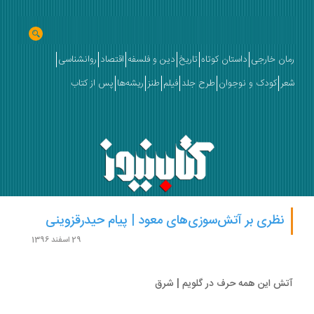
ان خارجی
داستان کوتاه
تاریخ
دین و فلسفه
اقتصاد
روانشناسی
ر
کودک و نوجوان
طرح جلد
فیلم
طنز
ریشه‌ها
پس از کتاب
نظری بر آتش‌سوزی‌های معود | پیام حیدرقزوینی
29 اسفند 1396
ش این همه حرف در گلویم | شرق