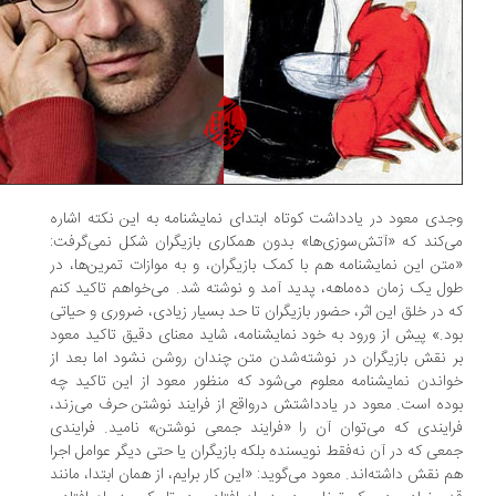
دی معود در یادداشت کوتاه ابتدای نمایشنامه به این نکته اشاره
‌کند که «آتش‌سوزی‌ها» بدون همکاری بازیگران شکل نمی‌گرفت:
تن این نمایشنامه هم با کمک بازیگران، و به موازات تمرین‌ها، در
ل یک زمان ده‌ماهه، پدید آمد و نوشته شد. می‌خواهم تاکید کنم
 در خلق این اثر، حضور بازیگران تا حد بسیار زیادی، ضروری و حیاتی
د.» پیش از ورود به خود نمایشنامه، شاید معنای دقیق تاکید معود
 نقش بازیگران در نوشته‌شدن متن چندان روشن نشود اما بعد از
اندن نمایشنامه معلوم می‌شود که منظور معود از این تاکید چه
ده است. معود در یادداشتش درواقع از فرایند نوشتن حرف می‌زند،
رایندی که می‌توان آن را «فرایند جمعی نوشتن» نامید. فرایندی
عی که در آن نه‌فقط نویسنده بلکه بازیگران یا حتی دیگر عوامل اجرا
 نقش داشته‌اند. معود می‌گوید: «این کار برایم، از همان ابتدا، مانند