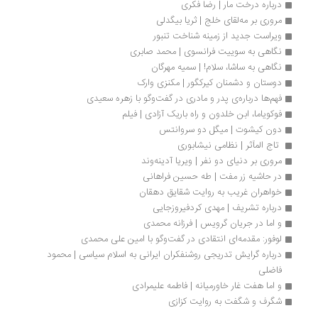
درباره درخت مار | رضا فکری
مروری بر مه‌لقای خلج | ثریا بیگدلی
ویراست جدید از زمینه شناخت تنبور 
نگاهی به سوییت فرانسوی | محمد صابری
نگاهی به ساشا، سلام! | سمیه مهرگان
دوستان و دشمنان کیرکگور | مکنزی وارک
فهم‌ها درباره‌ی پدر و مادری در گفت‌وگو با زهره سعیدی
فوکویاما، ابن خلدون و راه باریک آزادی | فیلم
دون کیشوت | میگل دو سروانتس
 تاج المآثر | نظامی نیشابوری
مروری بر دنیای دو نفر | ویریا آدینه‌وند
در حاشیه زر مفت | طه حسین فراهانی
خواهران غریب به روایت شقایق دهقان
درباره تشریف | مهدی کردفیروزجایی
و اما در جریان گرویس | فرزانه محمدی‌
لوفور: مقدمه‌ای انتقادی در گفت‌وگو با امین علی محمدی
درباره گرایش تدریجی روشنفکران ایرانی به اسلام سیاسی | محمود 
فاضلی
و اما هفت غار خاورمیانه | فاطمه علیمرادی
شگرف و شگفت به روایت کزازی