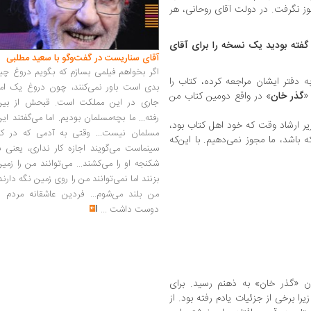
جوز نگرفت. در دولت آقای روحانی، هر
گفته‌ بودید یک نسخه را برای آقای
آقای سناریست در گفت‌وگو با سعید مطلبی
اگر بخواهم فیلمی بسازم که بگویم دروغ چی
ه دفتر ایشان مراجعه کرده، کتاب را
بدی است باور نمی‌کنند، چون دروغ یک امر
«
گذر خان
» در واقع دومین کتاب من
جاری در این مملکت است. قبحش از بین
رفته... ما بچه‌مسلمان بودیم. اما می‌گفتند ای
یر ارشاد وقت که خود اهل کتاب بود،
مسلمان نیست... وقتی به آدمی که در کار
و گفت درباره بحث ۸۸ هرچه که باشد، ما مجوز نمی‌دهیم. با این‌که
سینماست می‌گویند اجازه کار نداری، یعنی ب
شکنجه او را می‌کشند... می‌توانند من را زمی
بزنند اما نمی‌توانند من را روی زمین نگه دارند
من بلند می‌شوم... فردین عاشقانه مردم را
دوست داشت
...
ن «گذر خان» به ذهنم رسید. برای
ا برخی از جزئیات یادم رفته بود. از