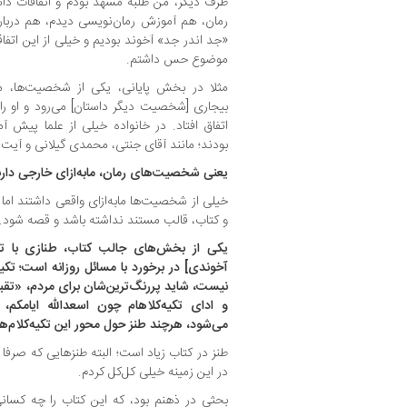
طرف دیگر، من طلبه مشهد بودم و اتفاقات داست
رمان، هم آموزش رمان‌نویسی دیدم، هم درب
«جد اندر جد» آخوند بودیم و خیلی از این اتفاق
موضوع حس داشتم.
مثلا در بخش پایانی، یکی از شخصیت‌ها، مج
بیجاری [شخصیت دیگر داستان] می‌رود و او را تر
اتفاق افتاد. در خانواده خیلی از علما پیش 
بودند؛ مانند آقای جنتی، محمدی گیلانی و آیت‌ا
یعنی شخصیت‌های رمان، مابه‌ازای خارجی دارن
خیلی از شخصیت‌ها مابه‌ازای واقعی داشتند اما
و کتاب، قالب مستند نداشته باشد و قصه شود.
یکی از بخش‌های جالب کتاب، طنازی با تکی
آخوندی] در برخورد با مسائل روزانه است؛ تکی
نیست، شاید پررنگ‌ترین‌شان برای مردم، «تقبل‌ا
و ادای تکیه‌کلاهام چون اسعدالله ایامکم، عا
می‌شود، هرچند طنز حول محور این تکیه‌کلام‌ه
طنز در کتاب زیاد است؛ البته طنزهایی که صرفا
در این زمینه خیلی کل‌کل ‌کردم.
بحثی در ذهنم بود، که این کتاب را چه کسانی 