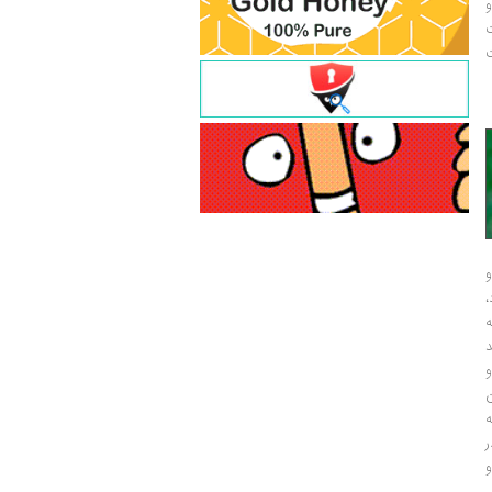
و
ت
ت
و
و
ر