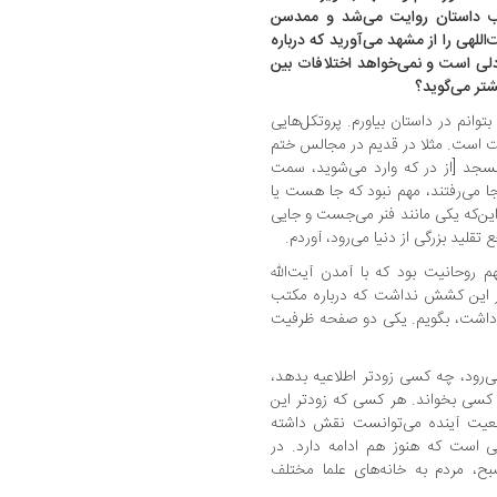
ب داستان روایت می‌شد و ممدسن
اللهی را از مشهد می‌آورید که درباره
لی است و نمی‌خواهد اختلافات بین
شتر می‌گوید؟
توانم در داستان بیاورم. پروتکل‌هایی
ت است. مثلا در قدیم در مجالس ختم
مسجد [از در که وارد می‌شوید، سمت
ا می‌رفتند، مهم نبود که جا هست یا
این‌که یکی مانند فنر می‌جست و جایی
قلید بزرگی از دنیا می‌رود، آوردم.
م روحانیت بود که با آمدن آیت‌الله
ز این کشش نداشت که درباره مکتب
ف داشت، بگویم. یکی دو صفحه ظرفیت
ا می‌رود، چه کسی زودتر اطلاعیه بدهد،
 کسی بخواند. هر کسی که زودتر این
رجعیت آینده می‌توانست نقش داشته
یی است که هنوز هم ادامه دارد. در
ن زمانی که مرجع تقلید می‌میرد، ۶ صبح، مردم به خانه‌های علما مختلف