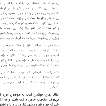
روحانیت آشنا هستند می‌توانند بخوانند یا ه
طلبه‌ها این کتاب و جزئیاتش را می‌فهمند.
داستانی‌هایی که در ارتباط با حوزه مسیحیت و کل
پروتکل‌های کلیسا است خیلی زیاد است اما در ز
به همین دلیل علاقه‌مند بودم واقعیت را به 
جاکم شده منتقل کنم. واقعیت این است، مان
روحانیت برای خود کار کند. الان سرنوشت کشو
چیزی از روحانیت نمی‌داند که آن‌ها در چه مس
این‌که درباره روحانیت قبل از انقلاب بنویسم، د
بدهد، بتوانم جلد دومی درباره روحانیت بعد
قدیمی حوزه را به هم ریختند. الان حوزه ب
می‌خواستم واقعیت‌های حوزه بدون داشتن شیدا
و نفرت در نوشته‌هایم، درباره واقعیت‌ها بگویم.
فکرمی‌کنم با طنزهایی که ‌آوردم، فضا تعدیل
کسانی مخاطب این کتاب قرار گیرند. این را با
می‌فهمد، دوست دارند یا ندارد. من سعی کر
بشوند.
اتفاقا زمان خواندن کتاب به موضوع مورد ا
می‌تواند مخاطب خاص داشته باشد و به آشن
اختلاف حوزه قم و مشهد نیاز دارد. درباره اخت