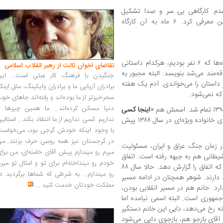
 شدم. کارگاهی بی سر و صدا تشکیل
می‌شد. یکی از دوستانم این کارگاه را به من معرفی کرد. ۶ ماه به آن کارگاه
دوست ‌ندارد که نامش را بگویم. در این کارگاه‌ها که ۶ نفر بودیم، هرکدام داستانی
تقاضای اخوان ثالث از رهبر انقلاب اسلامی
قه‌مند می‌شد بنویسد. البته مجبور به
جنگیدن با فرهنگ کار عبثی است... این
 داستان را می‌خواندی. آدم یک هفته
برادران آریایی ما و برادران وایکینگ، مثل اینک
 که نمی‌شود.
سحرخیزتر از ما بوده‌اند و رفته‌اند جاهای خو
دنیا مسکن کرده‌اند... ما همین چیزها را
اینجا کسی
نداریم. کسی نداریم از ما انتقاد بکند... استالی
» است؛ درباره اتفاقاتی است که برای خانواده ویژه‌ای در سال ۱۳۸۸ پیش
با وجود اینکه خودش گرجی بود، می‌خواست
در گرجستان نیز همه روسی حرف بزنند...من
 زمان جنگ عراق و ایران، مسئولیت
میرم رو میندازم پیش آقای خامنه‌ای، من برا
شیطانی هم به جبهه رفته است. اتفاق
خودم رو نینداخته‌ام برای تو و امثال تو میر
امنیتی می‌افتد و این خانم دنبال این آقا است که اتفاق را گزارش دهد. حالا سال ۸۸
رو میندازم... به شرطی که شماها برگردید د
دارند. شوهر همچنان در ادامه مسیر
مملکت خودتان خدمت کنید
...
رد. خانم هم در مسیر انقلابی بودن،
مهوری است. البته اسمی نیامده اما
ه رخ می‌دهد، دایی این خانم دستگیر
ای بازجو هم، بازجوی دایی می‌شود