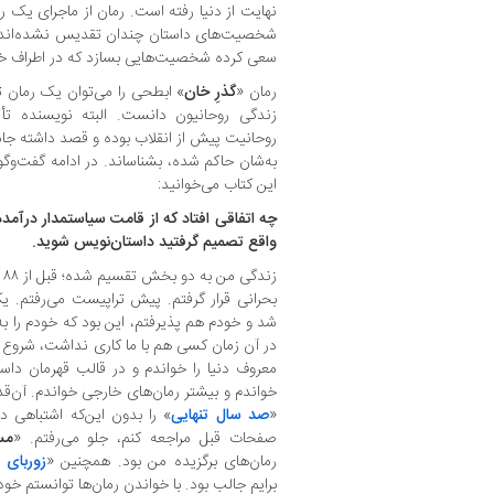
نهایت از دنیا رفته است. رمان از ماجرای یک 
شخصیت‌های داستان چندان تقدیس نشده‌اند، ا
سعی کرده شخصیت‌هایی بسازد که در اطراف خود
رمان «
گذرِ خان
» ابطحی را می‌توان یک رمان ت
زندگی روحانیون دانست. البته نویسنده تأکی
روحانیت پیش از انقلاب بوده و قصد داشته جام
به‌شان حاکم شده، بشناساند. در ادامه گفت‌وگو
این کتاب می‌خوانید:
چه اتفاقی افتاد که از قامت سیاستمدار درآم
واقع تصمیم گرفتید داستان‌نویس شوید.
بحرانی قرار گرفتم. پیش تراپیست می‌رفتم. ی
شد و خودم هم پذیرفتم، این بود که خودم را به 
در آن زمان کسی هم با ما کاری نداشت، شروع کر
معروف دنیا را خواندم و در قالب قهرمان داستا
خواندم و بیشتر رمان‌های خارجی خواندم. آن‌ق
«
صد سال تنهایی
» را بدون این‌که اشتباهی د
صفحات قبل مراجعه‌ کنم، جلو می‌رفتم. «
مس
رمان‌های برگزیده من بود. همچنین «
زوربای ی
برایم جالب بود. با خواندن رمان‌ها توانستم خودم