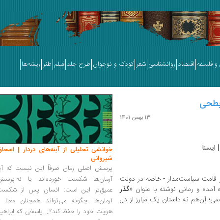
و فلسفه
اقتصاد
روانشناسی
شعر
کودک و نوجوان
طرح جلد
فیلم
طنز
ریشه‌ها
ابطحی
13 بهمن 1401
 ایسنا
خوانشی تحلیلی از آینه‌های دردار | اسحاق
شیروانی
پرسش اصلی رمان صرفاً این نیست که آیا
ر قامت سیاست‌مدار - خاصه در دولت
آرمان‌ها شکست خورده‌اند یا نه.پرسش
آمده و رمانی نوشته با عنوان «
گذر
عمیق‌تر این است: انسان پس از شکست
سی؛ آن‌هم نه داستان یک مبارز از دل
آرمان‌ها چگونه می‌تواند همچنان معنا و
هویت خود را حفظ کند؟... پاسخی که ابراهی