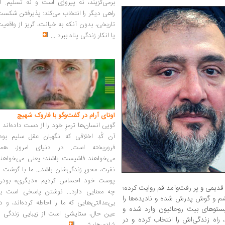
برمی‌گزیند، نه پیروزی است و نه تسلیم. ا
راهی دیگر را انتخاب می‌کند: پذیرفتن شکس
تاریخی، بدون آنکه به خیانت، گریز از واقعی
یا انکار زندگی پناه ببرد
...
اونای آرام در گفت‌وگو با فاروک شهیچ‭
گویی انسان‌ها ترمزِ خود را از دست داده‌اند 
آن کُدِ اخلاقی که نگهبان عقل سلیم بود،
فروریخته است. در دنیای امروز، همه
می‌خواهند فاشیست باشند؛ یعنی می‌خواهند
نفرت، محورِ زندگی‌شان باشد... ما با گوشت 
پوست خود احساس کردیم «دیگری» بودن
 قدیمی و پر رفت‌وآمد قم روایت کرده؛
چه معنایی دارد... نوشتن پاسخی است به
 و گوش پدرش شده و نادیده‌ها را
بی‌عدالتی‌هایی که ما را احاطه کرده‌اند، و د
ستوهای بیت روحانیون وارد شده و
عین حال، ستایشی است از زیبایی زندگی و
راه زندگی‌اش را انتخاب کرده و در