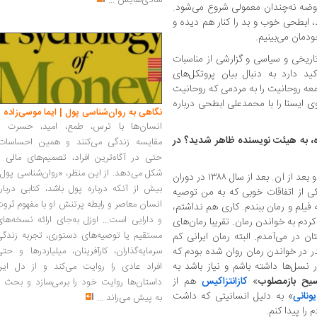
شادی‌هایش
...
روضه نه‌چندان معمولی شروع می‌شود.
بطحی خوب و بد را کنار هم دیده و
مان می‌بینیم.
اریخی و سیاسی و گزارشی از مناسبات
د دارد به دنبال بیان پروتکل‌های
عه روحانیت را به مردمی که روحانیت
ی ایسنا را با محمدعلی ابطحی درباره
نگاهی به روان‌شناسی پول | ایما موسی‌زاده
انسان‌ها با ترس، طمع، امید، حسرت و
ده، به هیئت نویسنده ظاهر شدید؟ در
مقایسه زندگی می‌کنند و همین احساسات،
حتی در آگاه‌ترین افراد، تصمیم‌های مالی ر
شکل می‌دهد. از این منظر، «روان‌شناسی پول
زندگی من به دو بخش تقسیم شده؛ قبل از ۸۸ و بعد از آن. بعد از سال ۱۳۸۸ در دوران
بیش از آنکه درباره پول باشد، کتابی دربار
کی از اتفاقات خوبی که به من توصیه
انسان معاصر و رابطه پرتنش او با مفهوم ثرو
فیلم و رمان ببندم. کاری هم نداشتم،
و دارایی است... اوزل به‌جای ارائه نسخه‌ها
دم به خواندن رمان. تقریبا رمان‌های
مستقیم یا توصیه‌های دستوری، تجربه زندگی
ن در می‌آمدم. البته رمان ایرانی کم
در در خواندن رمان روان شده بودم که
سرمایه‌گذاران، کارآفرینان، میلیاردرها و حت
ر نسل‌ها داشته باشم و نیاز باشد به
افراد عادی را روایت می‌کند و از دل این
یح بازمصلوب
»
کازانتزاکیس
هم از
داستان‌ها روایت خود را برمی‌سازد و بحث ر
ونانی
» به دلیل انسانیتی که داشت
به پیش می‌راند
...
 را پیدا کنم.