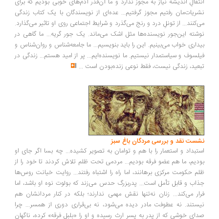
انتقالِ اندیشه نیاز به مجوز ندارد و ما آن‌قدر آدم‌های خوبی بودیم که برای
نشریات‌مان رفتیم مجوز گرفتیم... عده‌ای از نویسندگان با یک کتاب زندگی
می‌کنند... از تونلِ درد و رنج می‌گذرد و شرایط اجتماعی روی او تاثیر می‌گذارد.
نوشته‌ این‌جور نویسنده‌ها مثل اشک می‌ماند. یک جور گریه... ما گاهی در
بیداری خواب می‌بینیم. این را باید بنویسیم... ما جامعه‌شناس و روان‌شناس و
فیلسوف و سیاستمدار نیستیم. ما نویسنده‌ایم... پر از امید هستم... زندگی در
تبعید، زندگی نیست، فقط نوعی زنده‌بودن است
...
نشست نقد و بررسی مردگان باغ سبز
استبداد و استعمار را با هم و توامان به تصویر کشیده... چه بسا اگر جای او
بودیم، ما هم عضو فرقه بودیم... مردمی تحت ظلم تلاش کردند تا خود را از
ظلم حکومت مرکزی برهانند، اما راه را اشتباه رفتند... روایت خیانت روس‌ها
جذاب و قابل تأمل است... پدربزرگ حدس می‌زند که بولوت نوه او باشد، اما
فرار می‌کند... زنان نه‌تنها نقش مهمی ندارند؛ بلکه در کنار مردانشان هم
نیستند. نه عطوفت مادر دیده می‌شود، نه بی‌قراری دوری از همسر... چرا
صدای خوشی که از پدر به پسر ارث رسیده و او را «بلبل فرقه» کرده، ناگهان