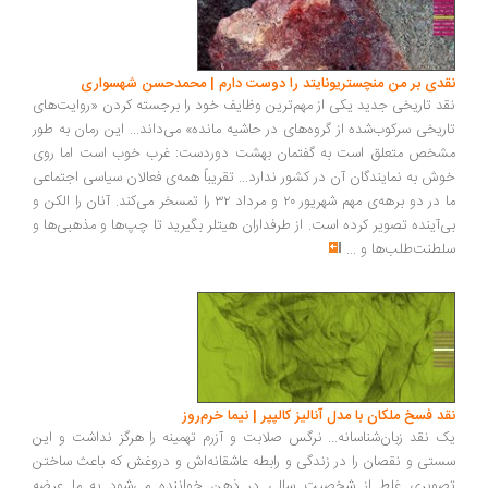
نقدی بر من منچستریونایتد را دوست دارم | محمدحسن شهسواری
نقد تاریخی جدید یکی از مهم‌ترین وظایف خود را برجسته کردن «روایت‌های
تاریخی سرکوب‌شده‌ از گروه‌های در حاشیه مانده» می‌داند... این رمان به طور
مشخص متعلق است به گفتمان بهشت دوردست: غرب خوب است اما روی
خوش به نمایندگان آن در کشور ندارد... تقریباً همه‌ی فعالان سیاسی اجتماعی
ما در دو برهه‌ی مهم شهریور ۲۰ و مرداد ۳۲ را تمسخر می‌کند. آنان را الکن و
بی‌آینده تصویر کرده است. از طرفداران هیتلر بگیرید تا چپ‌ها و مذهبی‌ها و
سلطنت‌طلب‌ها و
...
نقد فسخ ملکان با مدل آنالیز کالپپر | نیما خرم‌روز
یک نقد زبان‌شناسانه... نرگس صلابت و آزرم تهمینه را هرگز نداشت و این
سستی و نقصان را در زندگی و رابطه عاشقانه‌اش و دروغش که باعث ساختن
تصویری غلط از شخصیت سالی در ذهن خواننده می‌شود به ما عرضه