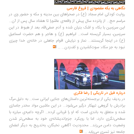
نگاهی به بکه مقصودی | فروغ فارسی
روایت کودکی امام سجاد (ع) در صحراهای بین مدینه و مکه و حضور وی در
مراسم حج... از پانزده سال پیش از واقعه‌ی عاشورا تا هفتاد سال پس از آن...
این سرزمین با بکاء و اشک بنیان شده و آدم صفی‌الله، بعد از هبوط در این
سرزمین، بسیار گریسته است... ابراهیم (ع) و هاجر و هم حضرت اسماعیل
(ع) در اینجا گریستند... نماز و نیایش اقوام جاهلی در خانه‌ی خدا چیزی
نبود به ‌جز مکاء: سوت‌کشیدن و کف‌زدن...
...
درباره فیل در تاریکی | رضا فکری
در ردیف یکی از برجسته‌ترین داستان‌های جنایی ایرانی ست... به دلیل مرگ
برادرش با گروهی تبهکار درگیر می‌شود... در این ماشین مواد مخدر جاسازی
شده و متعلق به باندی است که او را قربانی کرده... اگرچه داعیه‌ی مبارزه با
سطحی‌نگری دارد، اما با رویکرد جزم‌اندیشانه‌ی خود به سطحی‌تر شدن
وضعیت دامن می‌زند... محدودیت آگاهی نخبگان، به‌تدریج به دیگر اعضای
جامعه نیز تسری می‌یابد
...