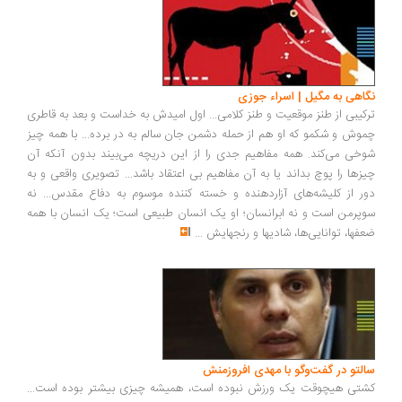
نگاهی به مگیل | اسراء جوزی
ترکیبی از طنز موقعیت و طنز کلامی... اول امیدش به خداست و بعد به قاطری
چموش و شکمو که او هم از حمله دشمن جان سالم به در برده... با همه چیز
شوخی می‌کند. همه مفاهیم جدی را از این دریچه می‌بیند بدون آنکه آن
چیزها را پوچ بداند یا به آن مفاهیم بی اعتقاد باشد... تصویری واقعی و به
دور از کلیشه‌های آزاردهنده و خسته کننده موسوم به دفاع مقدس... نه
سوپرمن است و نه ابرانسان؛ او یک انسان طبیعی است؛ یک انسان با همه
ضعفها، توانایی‌ها، شادیها و رنجهایش
...
سالتو در گفت‌وگو با مهدی افروزمنش
کشتی هیچوقت یک ورزش نبوده است، همیشه چیزی بیشتر بوده است...