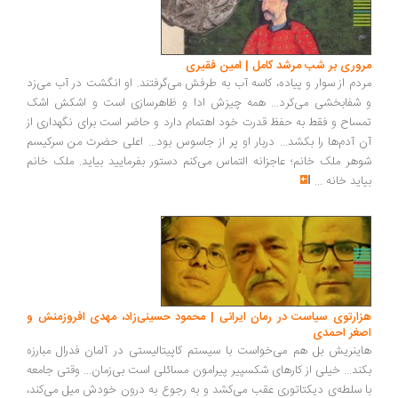
مروری بر شب مرشد کامل | امین فقیری
مردم از سوار و پیاده، کاسه آب به طرفش می‌گرفتند. او انگشت در آب می‌زد
و شفابخشی می‌کرد... همه چیزش ادا و ظاهرسازی است و اشکش اشک
تمساح و فقط به حفظ قدرت خود اهتمام دارد و حاضر است برای نگهداری از
آن آدم‌ها را بکشد... دربار او پر از جاسوس بود... اعلی حضرت من سرکیسم
شوهر ملک خانم؛ عاجزانه التماس می‌کنم دستور بفرمایید بیاید. ملک خانم
بیاید خانه
...
هزارتوی سیاست در رمان ایرانی | محمود حسینی‌زاد، مهدی افروزمنش و
اصغر احمدی
هاینریش‌ بل هم می‌خواست با سیستم کاپیتالیستی در آلمان فدرال مبارزه
بکند... خیلی از کارهای شکسپیر پیرامون مسائلی است بی‌زمان... وقتی جامعه
با سلطه‌ی دیکتاتوری عقب می‌کشد و به رجوع به درون خودش میل می‌کند،