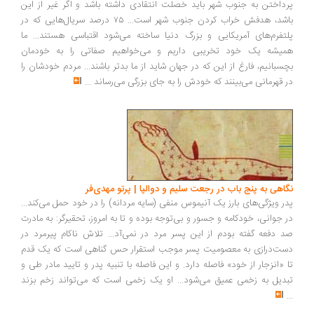
پرداختن به جنوب شهر باید خصلت انتقادی داشته باشد و اگر غیر از این
باشد، هدفش خراب کردن جنوب شهر است... ۷۵ درصد سریال‌هایی که در
پلتفرم‌های آمریکایی و بزرگ دنیا ساخته می‌شود اقتباسی هستند... ما
همیشه یک خود تخریبی داریم و می‌خواهیم صفاتی را به خودمان
بچسبانیم، فارغ از این که در جهان شاید از ما بدتر باشند... مردم خودشان را
در قهرمانی می‌بینند که خودش را به جای بزرگی می‌رساند
...
نگاهی به پنج باب در رجعت سلیم و دوالپا | پرتو مهدی‌فر
پدر ویژگی‌های بارز یک آنیموس منفی (سایه مردانه) را در خود حمل می‌کند...
در جوانی، خودکامه و جسور و بی‌توجه بوده و تا به امروز، تحقیرگر: به مادرت
صد دفعه گفته‌ بودم از این پسر مرد در نمی‌آد... تلاش ناکام پیرمرد در
دست‌درازی به معصومیت پسر موجب استقرار حس گناهی است که یک قدم
تا «انزجار از خود» فاصله دارد. و این فاصله با تنبیه پدر و تایید مادر طی و
تبدیل به زخمی عمیق می‌شود... او یک زخمی است که می‌تواند زخم بزند
...