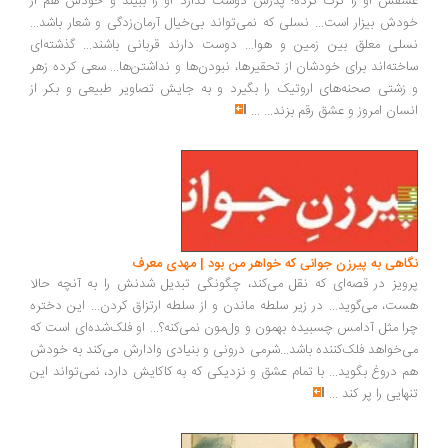
عشقش او را ترک کرده؛ پدرش دوست ندارد او را ببیند و خودش هم از
خودش بیزار است... نسلی که نمی‌تواند بی‌خیال آرمان‌زدگی و شعار باشد...
نسلی معلق بین زمین ‌و هوا... دوست دارند قربانی باشند... گذشته‌ای
ساخته‌اند برای خودشان از تحقیرها، نبودن‌ها و نداشتن‌ها... سعی کرده زهر
و زشتی صحنه‌های اروتیک را بگیرد و به جایش تصاویر طبیعی و بکر از
انسان امروز و عشق رقم بزند...
...
نگاهی به پیرزن جوانی که خواهر من بود | مهدی معرف
پرویز در قصه‌ای که نقل می‌کند، چگونگی تبدیل شدنش را به آنچه حالا
هست، می‌گوید... در زیر سلطه ماندن و از سلطه ارتزاق کردن... این دختره
چرا مثل آدامس چسبیده بهمون و ول‌مون نمی‌کنه؟... او فلک‌شده‌ای است که
می‌خواهد فلک‌کننده باشد...شرمی درونی و بنیادی وادارش می‌کند به خودش
هم دروغ بگوید... با تمام عشق و نزدیکی که به کاکایش دارد، نمی‌تواند این
تنهایی را پر کند
...