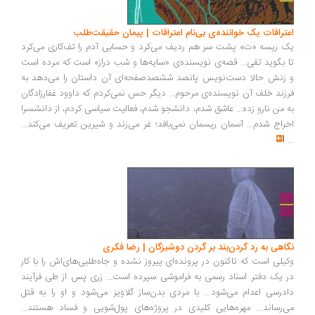
اعترافات یک خواننده‌ی بی‌نام اعترافات | پیمان حقیقت‌طلب
یک ریسه «ت» پشت سر هم ردیف می‌کرد و حسابی آدم را تف‌کاری می‌کرد
تا بگوید تقی... قصه‌ی نویسنده‌ی «سایه‌ها و شب دراز» است که مرده است
و زنش حالا دست‌نویس پانصد ششصدصفحه‌ای آن داستان را می‌دهد به
فرزند خلف آن نویسنده‌ی مرحوم... دیگر حس نمی‌کردم که داوود غفارزادگان
به من نارو زده... عاشق شدم، دانشجو شدم، فعالیت سیاسی کردم، از دانشسرا
اخراج شدم... آسمان ریسمان نمی‌بافد؛ غر می‌زند و شیرین تعریف می‌کند...
...
نگاهی به رد گردن‌بند بر گردن دوشیزگان | رضا فکری
وکیلی است که تاکنون در پرونده‌ای پیروز نشده و جاه‌طلبی‌های‌اش را با کار
در یک دفتر اسناد رسمی به فراموشی سپرده است... زری پس از طی فرآیند
دادرسی اعدام می‌شود... با مردی بدن‌ساز گلاویز می‌شود و او را به قتل
می‌رساند... مهره‌هایی کلیدی در پروژه‌های پول‌شویی و فساد هستند...