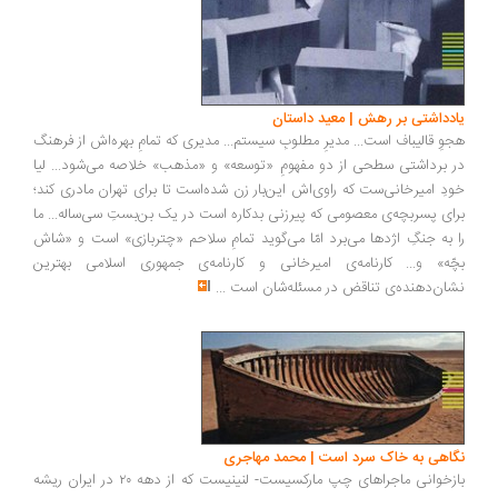
یادداشتی بر رهش | معید داستان
هجوِ قالیباف است... مدیرِ مطلوبِ سیستم... مدیری که تمامِ بهره‌اش از فرهنگ
در برداشتی سطحی از دو مفهومِ «توسعه» و «مذهب» خلاصه می‌شود... لیا
خودِ امیرخانی‌ست که راوی‌اش این‌بار زن شده‌است تا برای تهران مادری کند؛
برای پسربچه‌ی معصومی که پیرزنی بدکاره است در یک بن‌بستِ سی‌ساله... ما
را به جنگِ اژدها می‌برد امّا می‌گوید تمامِ سلاحم «چتربازی» است و «شاش
بچّه» و... کارنامه‌ی امیرخانی و کارنامه‌ی جمهوری اسلامی بهترین
نشان‌دهنده‌ی تناقض در مسئله‌شان است
...
نگاهی به خاک سرد است | محمد مهاجری
بازخوانی ماجراهای چپ مارکسیست- لنینیست که از دهه ۲۰ در ایران ریشه