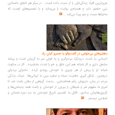
عزیزترین افراد زندگی‌اش را از دست داده است... در مرکز هر اتفاق داستانی
زنی حضور دارد و هسته‌ی روایت را می‌سازد و با تصمیم‌های اوست که
ماجراها سمت و سو پیدا می‌کند
...
دهلیزهای بی‌خوابی در گفت‌وگو با خسرو کیان راد
انسانی به شدت درونگرا، مردم‌گریز و به قولی سر به گریبان است و پیشه
مشعل داری و کار شبانه هم این خلق و خو را شدت بخشیده... کار در سکوت
شبانه او را بیش از هر چیزی با خودش روبه‌رو کرده... ماجرای بردیای
دروغین... شکل گیری ذهنیت سیاه و سفید بین ما ایرانی‌ها... سبک زندگی
مردم در زمان داریوش یکم هخامنشی... بدعت گروهی از مغان باعث شد تا
امروز ما مفهوم شر و شیطان را بیرون از خودمان و باعث همه بدبختی‌ها و
کژروی‌هایمان بدانیم... قائل به تقسیم تاریخ خودمان به دو دوره باستان و
اسلامی نیستم
...