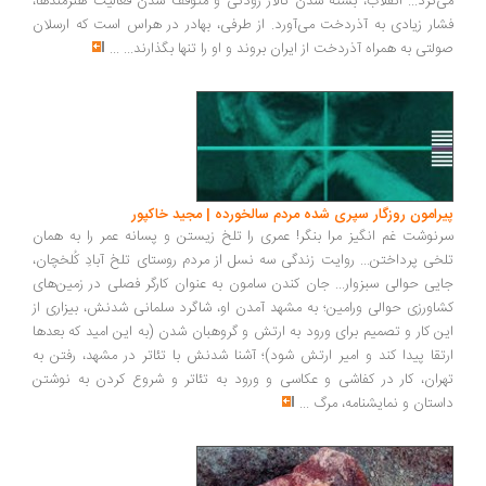
می‌کرد... انقلاب، بسته شدن تالار رودکی و متوقف شدن فعالیت هنرمندها،
فشار زیادی به آذردخت می‌آورد. از طرفی، بهادر در هراس است که ارسلان
صولتی به همراه آذردخت از ایران بروند و او را تنها بگذارند...
...
پیرامون روزگار سپری شده مردم سالخورده | مجید خاکپور
سرنوشت غم انگیز مرا بنگر! عمری را تلخ زیستن و پسانه عمر را به همان
تلخی پرداختن... روایت زندگی سه نسل از مردم روستای تلخ آبادِ کُلخچان،
جایی حوالی سبزوار... جان کندن سامون به عنوان کارگر فصلی در زمین‌های
کشاورزی حوالی ورامین؛ به مشهد آمدن او، شاگرد سلمانی شدنش، بیزاری از
این کار و تصمیم برای ورود به ارتش و گروهبان شدن (به این امید که بعدها
ارتقا پیدا کند و امیر ارتش شود)؛ آشنا شدنش با تئاتر در مشهد، رفتن به
تهران، کار در کفاشی و عکاسی و ورود به تئاتر و شروع کردن به نوشتن
داستان و نمایشنامه، مرگ
...