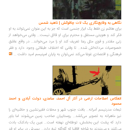
نگاهی به وقایع‌نگاری یک لات چاقوکش | ناهید شمس
برای هاشم زن فقط یک ابزار جنسی است که جز به این عنوان نمی‌تواند به او
فکر کند و هویتی مستقل و محترم برای او قائل نیست... وقتی می‌خواهد از
زنی مقتدر و قوی مثل رعنا تعریف کند او را مرد می‌خواند... در واقع عاشق
خصوصیات مردانه‌اش شده... تا وقتی که اختلاف طبقاتی وجود دارد و فقر
فرهنگی و اقتصادی غوغا می‌کند نمی‌توان به پایان لمپنیسم امید داشت
...
انعکاس اصلاحات ارضی در آثار آل احمد، ساعدی، دولت ‌آبادی و احمد
محمود
تبعات مدرنیسم آمرانه... بافت جنوب شهر و محلات فقیرنشین و حاشیه‌ای را
نیز ماهرانه به تصویر می‌کشد... روستاییان صاحب زمین می‌شوند اما باور
دارد که پشت این بخشش، توطئه‌ای نهفته است... عین یک بادکنک بادت
می‌کنند و می‌بندند به شاخه اقاقیا که گله‌گله تیغ دارد... پسرش در برابر او قد