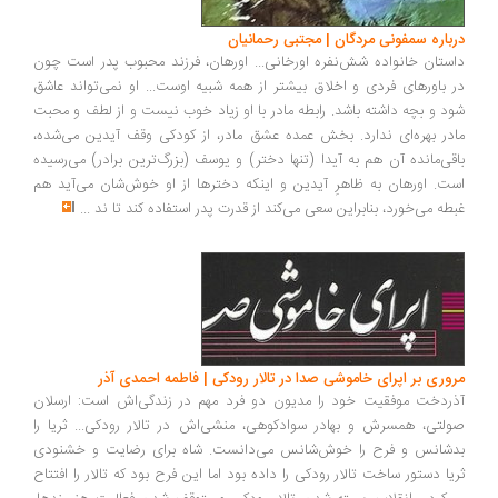
درباره سمفونی مردگان | مجتبی رحمانیان
داستان خانواده شش‌نفره اورخانی‌... اورهان، فرزند محبوب پدر است‌ چون
در باورهای فردی و اخلاق بیشتر از همه‌ شبیه‌ اوست‌... او نمی‌تواند عاشق‌
شود و بچه‌ داشته‌ باشد. رابطه‌ مادر با او زیاد خوب نیست‌ و از لطف‌ و محبت‌
مادر بهره‌ای ندارد. بخش‌ عمده عشق‌ مادر، از کودکی‌ وقف‌ آیدین‌ می‌شده،
باقی‌مانده آن هم‌ به‌ آیدا (تنها دختر) و یوسف‌ (بزرگ‌‌ترین‌ برادر) می‌رسیده
است‌. اورهان به‌ ظاهرِ آیدین‌ و اینکه‌ دخترها از او خوش‌شان می‌آید هم‌
غبطه‌ می‌خورد، بنابراین‌ سعی‌ می‌کند از قدرت پدر استفاده کند تا ند
...
مروری بر اپرای خاموشی صدا در تالار رودکی | فاطمه احمدی آذر
آذردخت موفقیت خود را مدیون دو فرد مهم در زندگی‌اش است: ارسلان
صولتی، همسرش و بهادر سوادکوهی، منشی‌اش در تالار رودکی... ثریا را
بدشانس و فرح را خوش‌شانس می‌دانست. شاه برای رضایت و خشنودی
ثریا دستور ساخت تالار رودکی را داده بود اما این فرح بود که تالار را افتتاح