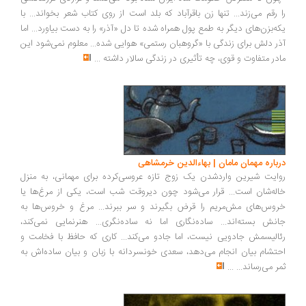
را رقم می‌زند... تنها زن باقرآباد که بلد است از روی کتاب شعر بخواند... با
یکه‌بزن‌های دیگر به طمع پول همراه شده تا دل «آذر» را به دست بیاورد... اما
آذر دلش برای زندگی با «گروهبان رستمی» هوایی شده... معلوم نمی‌شود این
مادر متفاوت و قوی، چه تأثیری در زندگی سالار داشته
...
درباره مهمان مامان | بهاءالدین خرمشاهی
روایت شیرین واردشدن یک زوج تازه عروسی‌کرده برای مهمانی، به منزل
خاله‌شان است... قرار می‌شود چون دیروقت شب است، یکی از مرغ‌ها یا
خروس‌های مش‌مریم را قرض بگیرند و سر ببرند... مرغ و خروس‌ها به
جانش بسته‌اند... ساده‌نگاری اما نه ساده‌نگری... هنرنمایی نمی‌کند،
رئالیسمش جادویی نیست، اما جادو می‌کند... کاری که حافظ با فخامت و
احتشام بیان انجام می‌دهد، سعدی خونسردانه با زبان و بیان ساده‌اش به
ثمر می‌رساند...
...