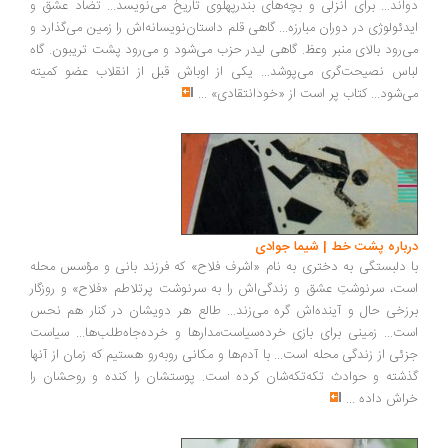
دواند... برای انزلی و بچه‌های بندرپهلوی تاریخ می‌نویسد... تضاد عشق و
ایدئولوژی در دوران مبارزه... گاهی قلم داستان‌نویسانه‌اش را زمین می‌گذارد و
می‌رود بالای منبر وعظ. گاهی لیدر حزب می‌شود و می‌رود پشت تریبون. گاه
لباس نصیحت‌گری می‌پوشد... یکی از اوباش قبل از انقلاب عضو کمیته
می‌شود... کتاب پر است از «خودانتقادی»
...
درباره پشت خط | شیما جوادی
با دلبستگی به دختری به‌ نام «اشرف فلاح» که فرزند بانی و مؤسس محله
است، سرنوشتِ عشق و زندگی‌اش را به سرنوشت پرتلاطم «فلاح» و روزگار
برزخی حال و آینده‌اش گره می‌زند... طالع هر دویشان در کنار هم نحس
است... زمینی برای بازی خرده‌سیاست‌مدارها و خرده‌جاه‌طلب‌ها... سیاست
جزئی از زندگی محله است... با آدم‌ها و مکانی روبه‌رو هستیم که زمان از آنها
گذشته و حوادث تکه‌تکه‌شان کرده است. پوستشان را کنده و روحشان را
خراش داده
...