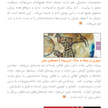
خصوصیات مشترکی هم دارند ازجمله اینکه هیچ‌کدام نمی‌توانند مسؤلیت
عشق را بپذیرند... آدمِ بیکار، تفریح و استراحت ندارد و درواقع همه‌ روزش
مشغول هیچ است؛ و این پوچی آدم را خسته می‌کند... این جامعه است که
نیازش به آدم‌ها، نیازش به فردیت‌ها و استعدادشان را از دست داده و دارد
فرو می‌پاشد
...
مروری بر بزها به جنگ نمی‌روند | مصطفی بیان
پروژه دولتی باعث تنش میانِ اهالی روستا و تیم سد‌سازی می‌شود... مهندس
برای برقراری آرامش بین دولت و مردمِ روستای گورآب پیشنهاد می‌دهد دولت
خانه‌ها و باغ‌های اهالی را بخرد و اهالی روستا دسته‌جمعی به محلِ جدید
گورآب مهاجرت کنند... پیداشدنِ قبر دختر جوان تازه خاکسپاری‌شده با بدنی
تازه و تجزیه‌نشده... قاچاق و کولبری اسلحه برای کدخدا و اشرار و حامیانش...
روستای گورآب، رفته‌رفته غرق می‌شود. حالا استخوان‌های مُرده‌های بی‌گور و
نشان روی آب آمده است
...