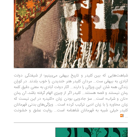
شباهت‌هایی که بین کلیدر و تاریخ بیهقی می‌بینیم؛ از شیفتگی دولت
دوست دار
آبادی به بیهقی ست... مردان کلیدر هنر خندیدن را خوب بلدند. در کوران
چه مذهبی
زندگی همه شان این ویژگی را دارند... آثار دولت آبادی به معنی دقیق کلمه
باشم و چ
رمان نیستند و قصه هستند... کلیدر اگر از چیزی الهام گرفته باشد، آن رمان
این بوده
«نان و شراب» است... سرّ جادویی بودن زبان «کلیدر» در این نیست که
پیامبر به
زبان محاوره را با زبان ادبی ترکیب کرده است... ویژگی‌های بدنی قهرمانان
موقع هم 
کلیدر خیلی شبیه به قهرمانان شاهنامه است... روایت عشق و خشونت
بود بگیر
...
حدادعادل