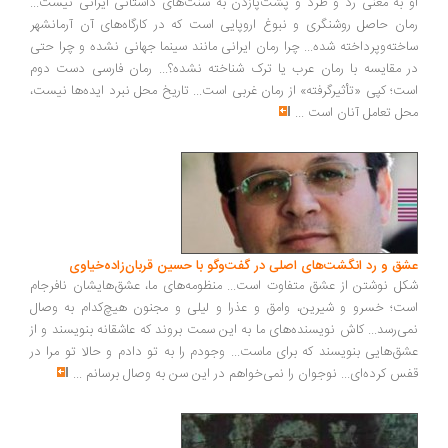
او به معنی رد و طرد و پشت‌پازدن به سنت‌های داستانی ایرانی نیست...
رمان حاصل روشنگری و نبوغ اروپایی است که در کارگاه‌های آن آرمانشهر
ساخته‌وپرداخته شده... چرا رمان ایرانی مانند سینما جهانی نشده و چرا حتی
در مقایسه با رمان عرب یا ترک شناخته نشده؟... رمان فارسی دست دوم
است؛ کپی «تأثیرگرفته» از رمان غربی است... تاریخ محل نبرد ایده‌ها نیست،
محل تعامل آنان است
...
عشق و رد انگشت‌های اصلی در گفت‌وگو با حسین قربان‌زاده‌خیاوی
شکل نوشتن از عشق متفاوت است... منظومه‌های ما، عشق‌هایشان نافرجام
است؛ خسرو و شیرین، وامق و عذرا و لیلی و مجنون هیچ‌کدام به وصال
نمی‌رسد... کاش نویسنده‌های ما به این سمت بروند که عاشقانه بنویسند و از
عشق‌هایی بنویسند که برای ماست... وجودم را به تو دادم و حالا تو مرا در
قفس کرده‌ای... نوجوان را نمی‌خواهم در این سن به وصال برسانم
...