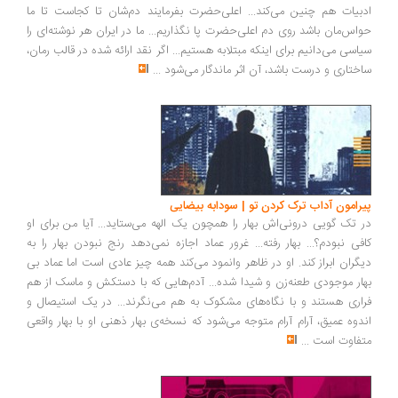
ادبیات هم چنین می‌کند... اعلی‌حضرت بفرمایند دم‌شان تا کجاست تا ما
حواس‌مان باشد روی دم اعلی‌حضرت پا نگذاریم... ما در ایران هر نوشته‌ای را
سیاسی می‌دانیم برای اینکه مبتلابه هستیم... اگر نقد ارائه شده در قالب رمان،
ساختاری و درست باشد، آن اثر ماندگار می‌شود
...
پیرامون آداب ترک کردن تو | سودابه بیضایی
در تک گویی درونی‌اش بهار را همچون یک الهه می‌ستاید... آیا من برای او
کافی نبودم؟... بهار رفته... غرور عماد اجازه نمی‌دهد رنج نبودن بهار را به
دیگران ابراز کند. او در ظاهر وانمود می‌کند همه چیز عادی است اما عماد بی
بهار موجودی طعنه‌زن و شیدا شده... آدم‌هایی که با دستکش و ماسک از هم
فراری هستند و با نگاه‌های مشکوک به هم می‌نگرند... در یک استیصال و
اندوه عمیق، آرام آرام متوجه می‌شود که نسخه‌ی بهار ذهنی او با بهار واقعی
متفاوت است
...