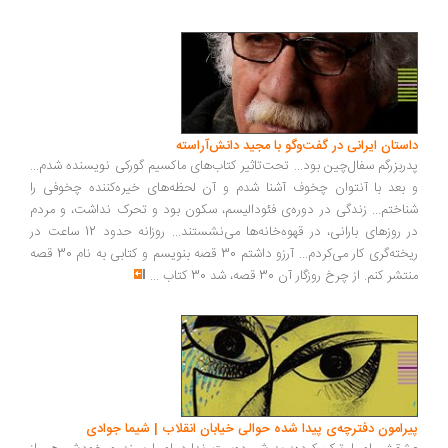
داستان ایرانی در گفت‌وگو با مجید دانش‌آراسته
پدربزرگم سفال‌چین بود... تحت‌تاثیر کتاب‌های ماکسیم گورکی نویسنده شدم...
و بعد با آنتوان چخوف آشنا شدم و آن لحظه‌های خیره‌کننده چخوفی را
شناختم... زندگی در دوره‌ی فئودالیسم، سکون بود و تحرک نداشت، و مردم
در روزهای بارانی، در قهوه‌خانه‌‌ها می‌نشستند... روزانه حدود 12 ساعت در
ریخته‌گری کار می‌کردم... آرزو داشتم 30 قصه بنویسم و کتابی به نام 30 قصه
منتشر کنم. از چرخ روزگار آن 30 قصه، شد 30 کتاب
...
پیرامون دفترچه‌ی پیدا شده حوالی خیابان انقلاب | شیما جوادی