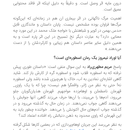
ون مایه اثر وصل است. و دقیقاً به دلیل اینکه اثر فاقد محتوایی
یق است.
میت مرگ ناگهانی در اثر بیماری آن هم در زمانه‌ای که این‌گونه
گ‌ها فراوان بوده مشخص نیست. پایان داستان و ماندگاری قابل
س بهمن در کویر و شباهتش با خواجه ملک محمد در این مورد چه
نایی دارد؟ به عبارت دیگر نخ تسبیح در این اثر پاره است و به
ین دلیل سایر عناصر داستان هم زیبایی و کارکردشان را از دست
‌دهند.»
ا اوراد نیمروز یک رمان اسطوره‌ای است؟
سخ
مریم مطهری‌راد
به این سوال منفی است: «داستان طوری پیش
فته که به اسطوره قلاب شود و اسطوره گره از کارش باز کند. شاید
هی اشاره‌ای نمادین به آب، خاک یا هرچیزی شده باشد ولی اسطوره
! حتی به نظر من ژانر، واقعگرا هم نیست؛ چرا که با یک راوی_
رمان نامطمئن و اوهام‌زده مواجهیم. قهرمان هذیان‌گویان جلو
‌رود، آدم‌ها را می‌بیند، با آن‌ها حرف می‌زند گاهی آنها جوابش را
‌دهند گاهی جواب نمی‌دهند. در زمان حال به گذشته می‌رود و در
شته جواب آدم‌های حال اکنونش را می‌دهد. خواننده چطور باید به
ن قهرمان که راوی محدود به ذهن دنبالش راه افتاده اعتماد کند؟
 نظر می‌رسد این جریان اوهام‌پردازی که در بعضی کارها شکل گرفته