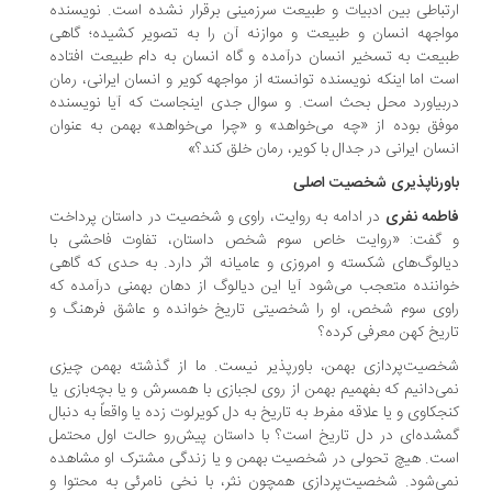
تباطی بین ادبیات و طبیعت سرزمینی برقرار نشده است. نویسنده
اجهه انسان و طبیعت و موازنه آن را به تصویر کشیده؛ گاهی
یعت به تسخیر انسان درآمده و گاه انسان به دام طبیعت افتاده
ت اما اینکه نویسنده توانسته از مواجهه کویر و انسان ایرانی، رمان
بیاورد محل بحث است. و سوال جدی اینجاست که آیا نویسنده
فق بوده از «چه می‌خواهد» و «چرا می‌خواهد» بهمن به عنوان
سان ایرانی در جدال با کویر، رمان خلق کند؟»
ورناپذیری شخصیت اصلی
طمه نفری
در ادامه به روایت، راوی و شخصیت در داستان پرداخت
گفت: «روایت خاص سوم شخص داستان، تفاوت فاحشی با
الوگ‌های شکسته و امروزی و عامیانه اثر دارد. به حدی که گاهی
اننده متعجب می‌شود آیا این دیالوگ از دهان بهمنی درآمده که
وی سوم شخص، او را شخصیتی تاریخ خوانده و عاشق فرهنگ و
ریخ کهن معرفی کرده؟
صیت‌پردازی بهمن، باورپذیر نیست. ما از گذشته بهمن چیزی
ی‌دانیم که بفهمیم بهمن از روی لجبازی با همسرش و یا بچه‌بازی یا
جکاوی و یا علاقه مفرط به تاریخ به دل کویرلوت زده یا واقعاً به دنبال
شده‌ای در دل تاریخ است؟ با داستان پیش‌رو حالت اول محتمل
ت. هیچ تحولی در شخصیت بهمن و یا زندگی مشترک او مشاهده
ی‌شود. شخصیت‌پردازی همچون نثر، با نخی نامرئی به محتوا و