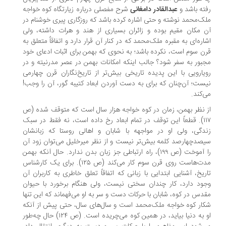
ته باشد و
عبدالقادر دامغانی
شرح مفصلی درباره زیارتگاه کوه خواجه
ک‌محمد نوشته و حتی اشاره کرده باشد که روزگاری پیری خوشنام در
 مکان مقیم بوده و زائران بسیاری از هند و هرات داشته، ولی
اره‌ای به مقبره ملک‌محمد که در کنار آن قرار دارد و اتفاقاٌ متعلق به
ن سوم است، نکرده باشد؛ به نحوی که بهمن برای اثبات ادعای خود
بور به سفر شود؟ جالب اینکه امکانات بهمن در عصر مدرنیته و در
یارویی با این پدیده تاریخی بیش‌تر از تاریخ‌نگاران قرن چهارمی
ست؛ آن‌چنان که برای به دست آوردن ابعاد کتیبه گور، آن را وجب!
‌کند.
 نظر بهمن، زمان در کوه خواجه هزار سال است که متوقف شده (ص
۱۱۷). قطعاً این توقف در تمام ابعاد رخ داده است، نه فقط در سبک
دگی، ولی او در مواجهه با شابان و اهالی روستا که زبانشان
صدچهارصد کلمه بیش‌تر نیست و از نظر میرخلیل می‌توان زود آن
را آموخت (ص ۱۹۹)، راه ارتباطی جز زبان بدن ندارد. حال آنکه بهمن
مدت‌هاست روی قرن سوم کار می‌کند (ص ۱۲۵). برای یک کارشناس
ریخ، آشنایی ابتدایی با زبانی که اتفاقاً تعلق خاطری به کاربران آن
ود دارد، کار چندان سختی نیست، ولی هنگام برخورد با حیوان
دس در کوه، شابان با حرکات دست و سر به او می‌فهماند که این تنها
ار کوه خواجه ملک‌محمد است و سال‌های سال، حتی پیش از آنکه
او به دنیا بیاید، در همین کوه می‌چریده است. (ص ۱۲۴) حال چه‌طور