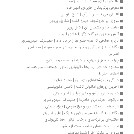
غافلگیری قوی سیاه | علی سرزعیم
معرفی برگزیدگان جایزه‌ی ادبی فردا 
التبیان فی تفسیر القرآن | شیخ طوسی
مروری بر خروشچف دروغ گفت | شقایق پروین
جامعه باز و دشمنان آن | کارل پوپر
آتش و خون در گفت‌وگو با هادی امینی
درباره صلحی که همه صلح‌ها را بر باد داد | حمیدرضا امیدی‌سرور
نگاهی به زمان‌نگری و کیهان‌باوری در عصر صفویه | مصطفی 
اعتزالی
چرا باید «عزیز جهان» را خواند؟ | محمدرضا زائری
محمود حدادی: رمان‌ها دقیق‌ترین متون جامعه‌شناسی هستند
اخلاط | بقراط
درنگی بر نوشته‌های روی تن | محمد صابری
آخرین روزهای امانوئل کانت | تامس دکویینسی
درباره خوان رولفو و پدرو‌ پارامو | امیر جلالی
ناباکوف: حرف بزن خاطره! | حمیدرضا امیدی سرور
در حاشیه اندیشه دور و دراز فروغی | فرزاد نعمتی 
نگاهی به فلسفه سیاسی فون هایک | علی غزالی‌فر
حاشیه‌ای بر ترکه‌های درخت آلبالو | رضا کلی‌وندی
لیان دخت همان سلیمه است از بوشهر 
مروری بر مکث آخر | شيما بهره‌مند