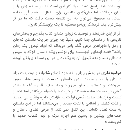
‌شود این مفاهیم را با حرکات سر و دست به دیگری انتقال داد،
یسنده باید پاسخ دهد. ایراد کار این است که نویسنده زبان را از
ان برداشته اما جای‌گزین مناسبی برای انتقال مفاهیم قرار نداده
ت. در مجموع می‌توان به این نتیجه دست یافت که ما در اثر
ش‌تر با یک گردشگر روبه‌رو هستیم تا یک پژوهشگر تاریخ.
ر از زبان قدرتمند و توصیفات زیبای ابتدای کتاب بگذریم و بخش‌های
ریخی را از داستان جدا کنیم، دقیقاً چه چیزی جز یک داستان کم‌جان
رمق با ماجراهای فرعی تٌنٌک باقی می‌ماند که اوراد نیمروز یک رمان
شد؟ قصد ابتدایی نویسنده برای نوشتن یک داستان کوتاه و سپس
ستانی بلند و بعد تبدیل آن به یک رمان در این مساله بی‌تاثیر نبوده
ت».
ضیه نفری
در بخش پایانی نقد خود فضای شاعرانه و توصیفات زیاد
ستان را مخل منعقد شدن داستان دانست: «توصیف‌ها، تصویر
ی‌دهند و داستان را جلو نمی‌برند و به راحتی قابل حذف هستند.
هی توصیف‌ها ساده هستند و خواننده را همراه می‌کنند. استفاده از
مات و ترکیبات جدید، گاهی اوقات به افزایش دایره واژگان می‌انجامد
لذت کشف و آشنایی با لغات جدید را می‌چشاند اما در این داستان
 علت تعدد کلمات، این اتفاق نمی‌افتد. از طرفی فضای داستان و
له‌های پیشین و پسین هم اجازه درک و فهم کلمات جدید را
ی‌دهد.»