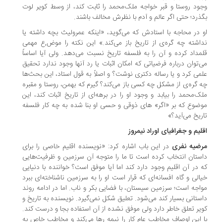
ود روستا و قبر خواجه ملک‌محمد را ثابت کند، از وسط کویر لوت
ذرد؛ حتی اگر عالم و آدم با نظرش مخالف باشند.
 در محاجه با استادش که می‌گوید، «اینکه عمرولیث بچه داشته یا
اشته چه گره‌ی از تاریخ باز می‌کند.» این نکته را موض,ع مهمی
مداد کرده و آن را به فلسفه تاریخ نسبت می‌دهد. ولی آیا اساساً
‌توان درباره فرضیاتی که امکان اثبات یا رد آنها وجود ندارد تحقیق
می کرد و یا رساله دکتری نوشت؟ و اصلاً به قول استاد، این بحث‌ها
 گره‌ی از مشکل چه کسی باز می‌کند؟ گیرم که بهمن، روستا و مقبره
ک‌محمد را بیابد و وجود او را در برهه‌ای از تاریخ اثبات کند، این
ضوع که بر «اگر» های ذوقی و حسی او بنا شده به چه کار فلسفه
ریخ می‌آید؟»
لیم و جغرافیای اوراد نیمروز
ضیه نفری
در این باب اشاره کرد: «نویسنده اقلیم خاصی را برای
ستان انتخاب کرده است تا ما را متوجه آن سرزمین و ظرفیت‌هایی
 در آن اقلیم وجود دارد کند اما آیا موفق است؟ خواننده با دنیایی
الی و گاه افسانه‌ای که قرار است او را به سرزمین ناشناخته‌ای ببرد
اجه است؛ سرزمین سیستان، با فضایی بکر و ناب. اما در ادامه روند
ستانی بسیار کند می‌شود. تعلیق شکل نمی‌گیرد. نویسنده به تاریخ و
یر تعلق خاطر دارد ولی موفق نشده از آن استفاده بجا و درست کند.
 این اوصاف مخاطب عام کار را نیمه رها می‌کند و مخاطب خاص به