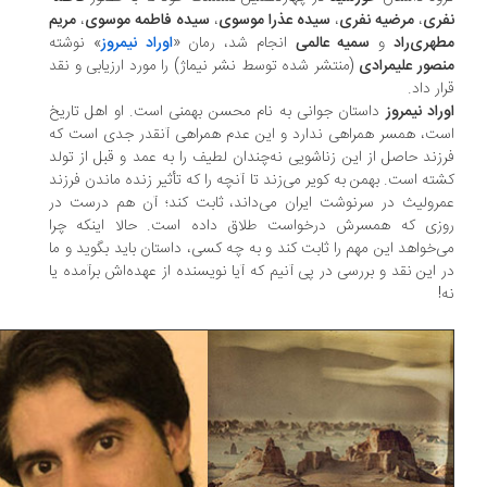
ری
،
مرضیه نفری
،
سیده عذرا موسوی
،
سیده فاطمه موسوی
،
مریم
هری‌راد
و
سمیه عالمی
انجام شد، رمان «
اوراد نیمروز
» نوشته
صور علیمرادی
(منتشر شده توسط نشر نیماژ) را مورد ارزیابی و نقد
ار داد.
راد نیمروز
داستان جوانی به نام محسن بهمنی است. او اهل تاریخ
ت، همسر همراهی ندارد و این عدم همراهی آنقدر جدی است که
زند حاصل از این زناشویی نه‌چندان لطیف را به عمد و قبل از تولد
ته است. بهمن به کویر می‌زند تا آنچه را که تأثیر زنده ماندن فرزند
رولیث در سرنوشت ایران می‌داند، ثابت کند؛ آن هم درست در
زی که همسرش درخواست طلاق داده است. حالا اینکه چرا
‌خواهد این مهم را ثابت کند و به چه کسی، داستان باید بگوید و ما
 این نقد و بررسی در پی آنیم که آیا نویسنده از عهده‌اش برآمده یا
!