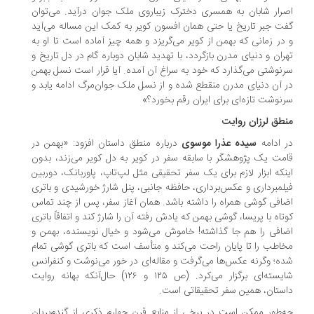
رار شابان به همسری دخترک زیباروی ملک جوان درآید. می‌توان
ت جبر تاریخ یا حتی همان افسون کویر به کمک این مساله می‌آید
در زمانی که بهمن از کویر می‌گریزد و همه چیز آماده است تا او به
ران و دنیای مدرن بازگردد، با تهدید شابان دوباره گام در دل تاریخ و
نوشتی می‌گذارد که خود به سراغ آن آمده. آیا قرار است نسل بهمن
 آن دنیای مدرن منقطع شده و از نسل ملک جوان‌مرگ ادامه یابد و
نوشت تازه‌ای برای ایران رقم بخورد؟»
طق لرزان روایت
 ادامه
سیده عذرا موسوی
درباره منطق داستان افزود: «بهمن در
مت یک پژوهشگر با سابقه سفر در کویر به دل کویر می‌زند، بدون
نکه ابزار لازم برای یک سفر تحقیقی مثل لپ‌تاپ، پاوربانک، دوربین
لمبرداری و عکس‌برداری، حافظه جانبی، پنل شارژ خورشیدی و باتری
افی گوشی همراه را داشته باشد. همان آغاز سفر، پس از چند تماس
تاه با پریسا، گوشی بهمن که یادش رفته آن را شارژ کند و اتفاقاً باتری
افی را هم جا گذاشته! خاموش می‌شود و خیال نویسنده، بهمن و
اطب را تا پایان راحت می‌کند و متأسف است که باتری گوشی تمام
ه؛ وگرنه عکس‌ها می‌گرفت و مقاله‌ای در خور می‌نوشت و کنفرانس
شایسته‌ای برگزار می‌کرد. (ص ۱۲۵ و ۱۲۶) حال‌آنکه بهانه روایت
ستان، همین سفر تحقیقاتی است.
‌طور ممکن است در برخی از منابع قرن چهارم ذکری از گندم‌بریان