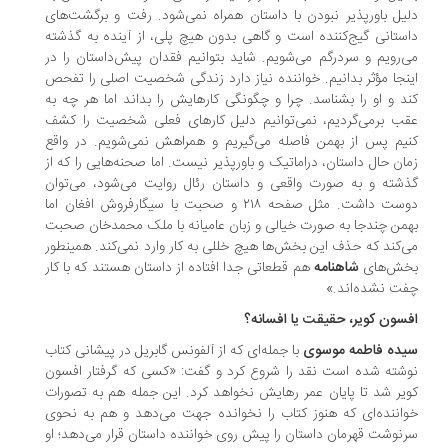
یل باورپذیر نبودن با داستان همراه نمی‌شود. رفت و برگشت‌های
ستانی گیج‌کننده است و گاهی بدون هیچ پلی، از آینده به گذشته
‌رویم و سردرگم می‌شویم. شاید بتوانیم فقدان پیش‌داستان را در
نجا مؤثر بدانیم. خواننده نیاز دارد زندگی شخصیت اصلی را تفحص
د و او را بشناسد. چرا و چگونگی کارهایش را بداند اما هر چه به
ب برمی‌گردیم، نمی‌توانیم دلیل کارهای فعلی شخصیت را کشف
یم پس از بهمن فاصله می‌گیریم و همراهش نمی‌شویم. در واقع
ان حال داستان، دراماتیک و باورپذیر نیست. اما صحنه‌هایی را که از
شته و به صورت واقعی و داستان رئال روایت می‌شود، می‌توان
دوست داشت. مثل صفحه ۲۱۸ و صحبت با سیگارفروش افغان اما
من چندجا به صورت خیالی و زبان عامیانه با ملک محمدخان صحبت
‌کند که حذف این بخش‌ها هیچ خللی به کار وارد نمی‌کند. همینطور
ش‌های
شاهنامه
هم قطعاتی جدا افتاده از داستان هستند که با کار
ت نشده‌اند.»
سون کویر، حقیقت یا افسانه؟
ده فاطمه موسوی
با جمله‌ای که از آلفونس گابریل در پیشانی کتاب
شته شده است نقد را شروع کرد و گفت: «کسی که گرفتار افسون
یر شد تا پایان عمر رهایش نخواهد کرد. این جمله هم به تصورات
اننده‌ای که هنوز کتاب را نخوانده جهت می‌دهد و هم به نحوی
نوشت قهرمان داستان را پیش روی خواننده داستان قرار می‌دهد؛ او