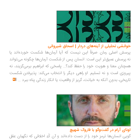
انشی تحلیلی از آینه‌های دردار | اسحاق شیروانی
سش اصلی رمان صرفاً این نیست که آیا آرمان‌ها شکست خورده‌اند یا
.پرسش عمیق‌تر این است: انسان پس از شکست آرمان‌ها چگونه می‌تواند
چنان معنا و هویت خود را حفظ کند؟... پاسخی که ابراهیم برمی‌گزیند، نه
روزی است و نه تسلیم. او راهی دیگر را انتخاب می‌کند: پذیرفتن شکست
ریخی، بدون آنکه به خیانت، گریز از واقعیت یا انکار زندگی پناه ببرد
...
ونای آرام در گفت‌وگو با فاروک شهیچ
یی انسان‌ها ترمزِ خود را از دست داده‌اند و آن کُدِ اخلاقی که نگهبان عقل