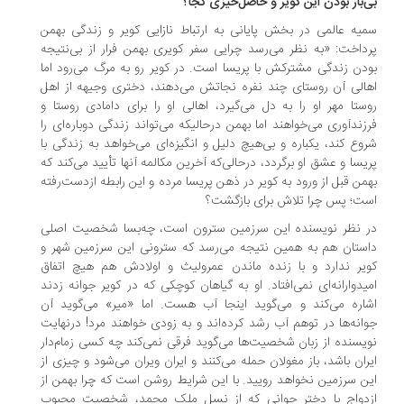
‌بار بودن این کویر و حاصل‌خیزی کجا؟
یه عالمی در بخش پایانی به ارتباط نازایی کویر و زندگی بهمن
داخت: «به نظر می‌رسد چرایی سفر کویری بهمن فرار از بی‌نتیجه
دن زندگی مشترکش با پریسا است. در کویر رو به مرگ می‌رود اما
الی آن روستای چند نفره نجاتش می‌دهند، دختری وجیهه از اهل
ستا مهر او را به دل می‌گیرد، اهالی او را برای دامادی روستا و
زندآوری می‌خواهند اما بهمن درحالیکه می‌تواند زندگی دوباره‌ای را
وع کند، یکباره و بی‌هیچ دلیل و انگیزه‌ای می‌خواهد به زندگی با
یسا و عشق او برگردد، درحالی‌که آخرین مکالمه آنها تأیید می‌کند که
من قبل از ورود به کویر در ذهن پریسا مرده و این رابطه ازدست‌رفته
ت؛ پس چرا تلاش برای بازگشت؟
 نظر نویسنده این سرزمین سترون است، چه‌بسا شخصیت اصلی
ستان هم به همین نتیجه می‌رسد که سترونی این سرزمین شهر و
یر ندارد و با زنده ماندن عمرولیث و اولادش هم هیچ اتفاق
یدوارانه‌ای نمی‌افتاد. او به گیاهان کوچکی که در کویر جوانه زدند
اره می‌کند و می‌گوید اینجا آب هست. اما «میر» می‌گوید آن
انه‌ها در توهم آب رشد کرده‌اند و به زودی خواهند مرد! درنهایت
یسنده از زبان شخصیت‌ها می‌گوید فرقی نمی‌کند چه کسی زمام‌دار
ران باشد، باز مغولان حمله می‌کنند و ایران ویران می‌شود و چیزی از
ن سرزمین نخواهد رویید. با این شرایط روشن است که چرا بهمن از
دواج با دختر جوانی که از نسل ملک محمد، شخصیت محبوب