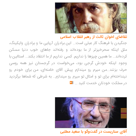
اضای اخوان ثالث از رهبر انقلاب اسلامی
گیدن با فرهنگ کار عبثی است... این برادران آریایی ما و برادران وایکینگ،
ل اینکه سحرخیزتر از ما بوده‌اند و رفته‌اند جاهای خوب دنیا مسکن
ده‌اند... ما همین چیزها را نداریم. کسی نداریم از ما انتقاد بکند... استالین با
ود اینکه خودش گرجی بود، می‌خواست در گرجستان نیز همه روسی
ف بزنند...من میرم رو میندازم پیش آقای خامنه‌ای، من برای خودم رو
نداخته‌ام برای تو و امثال تو میرم رو میندازم... به شرطی که شماها برگردید
 مملکت خودتان خدمت کنید
...
ای سناریست در گفت‌وگو با سعید مطلبی