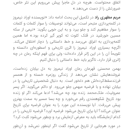
فاق محتواست. هرچه در دل ماجرا پیش می‌رویم این نثر خاص،
ورتش را از دست می‌دهد.»
یم مطهری راد
در تکمیل این بحث ادامه داد: «نویسنده اوراد نیمروز
 کلمه‌پردازی متبحر است، می‌تواند توصیفات را سوار کلمات و کلمات
 سوار مفاهیم کند و جلو ببرد و به این خوبی بگوید: «نیمی از سکه
ین خورشید در قلک کلوت ته کویر گیر کرده بود.» اما همین
مه‌پردازی به اغراق می‌رسد و خط داستانی را دچار اختلال می‌کند.
رچه بسیاری اوراد نیمروز را اثری تاریخی و اسطوره‌ای دانسته و
ویحاً آن را در این ژانر قرار داده‌اند؛ ولی برای فهم اینکه رمان در چه
نری قرار دارد، ناگزیر باید خط داستانی را دنبال کنیم.
من محسنی قهرمان رمان اوراد نیمروز به دل بیابان زده‌است،
ولندهایش نشان می‌دهد از زندگی روزمره خسته و از همسرِ
زندسقط‌کرده‌اش هم دلخور است. به دنبال شخصیتی تاریخی پا در
ابان نهاده و با فرضیه مبهمی جلو می‌رود. او دائم می‌گوید: اگر پسر
رولیث، ملک‌محمد زنده بود چه می‌شد؟ ادعا می‌کند اگر او زنده
د تاریخ شکوهمندی رقم می‌خورد و چه بسا مسیر به سمت بهتری
ش می‌رفت. آیا نویسنده این مورد را به عنوان فرضیه برای تاریخ
وان می‌کند؟ آیا برای تاریخ می‌شود فرضیه آورد؟ فرضیه تاریخی را در
ام آزمایشگاه باید به معرض آزمایش برد و چطور می‌شود ثابت کرد؟
 مورد هرجایی از تاریخ می‌شود گفت اگر اینطور نمی‌شد و آن‌طور