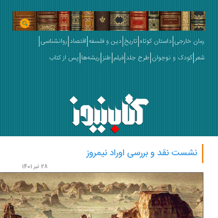
ان خارجی
داستان کوتاه
تاریخ
دین و فلسفه
اقتصاد
روانشناسی
ر
کودک و نوجوان
طرح جلد
فیلم
طنز
ریشه‌ها
پس از کتاب
نشست نقد و بررسی اوراد نیمروز
28 تیر 1401