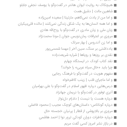
هیچکاک به روایت ایوان هانتر در گفت‌وگو با یوسف نجفی جابلو
شاهین مالت | دشیل همت
و اما من از یادت نمی‌کاهم، مارتیتا | سعیده امین‌زاده
و اما همه‌ انسان‌ها به یک شکل زندگی نمی‌کنند | مائده قلی‌بیکیان
زبان ملی و زبان مادری در گفت‌وگو با روح‌الله هادی
مروری بر اعترافات رمان‌نویس جوان | مونا محمدنژاد
و اما زن آندروس | بهار سرلک
یادداشتی بر سنگ، سین آخر | مهسا شمسی‌پور
نقدی بر روزها و رویاها | شراره شریعت‌زاده
نقد کتاب کودک در ایستگاه چهارم
چرا باید «خال سیاه عربی» را خواند؟
مفهوم هویت در گفت‌وگو با فرهنگ رجایی
و اما ماجرای قلب | زینب کاظم‌خواه
درس‌هایی درباره ظهور اسلام در گفت‌وگو با علی بهرامیان
آنری لوفور در گفت‌وگو با نریمان جهانزاد
درباره هست یا نیست | دلارام دل‌نواز
درباره گوناتاس؛ داستان‌های کوچک عجیب | محمود فاضلی
مروری بر بالاپوشی از قطار | پرنیان خجسته حال
درباره خاطرات دوران کودکی ترور نوا | احمد هاشمی
در بازار نشر امروز کسی گفت مریم 