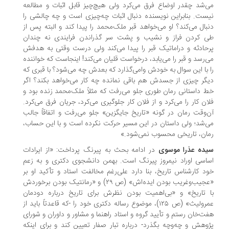
‌شد چقدر اوضاع فرق می‌کرد ولی هیچ‌چیز قابل اثبات و مطالعه
ست. بنابراین نویسنده دنبال اثبات چه‌چیزی است و چه چالشی را
بال می‌کند؟ او می‌خواهد قبر ملک‌محمد را پیدا کند و البته پس از
 کردن فراز و نشیب و پشت سر گذراندن فرایندی نه چندان
حادثه و دراماتیک قبر را پیدا می‌کند ولی درست وقتی به هدفش
‌رسد و قبر را می‌یابد، درخواست قلیان می‌کند! اینجاست که خواننده
 با این سوال به خودش وامی‌گذارد که بعدش چه می‌شود؟ با قبری که
گر چیزی از جسدش هم باقی نمانده چه کار می‌خواهد بکند؟ اگر
 داستانی رمان طوری جلو می‌رفت که مثلاً ملک‌محمد زنده بود و
ان کار را می‌کرد و از فلان کار جلوگیری می‌کرد، جریان فرق می‌کرد.
‌وقت رمان در گونه «تاریخ جایگزین» جلو می‌رفت و اتفاقاً جالب
‌شد؛ ولی داستان در این مسیر حرکت نکرده است و با این حساب،
ان، تاریخی محسوب نمی‌شود.»
ده عذرا موسوی
در ادامه بحث به پیرنگ پرداخت: «از ایرادات
اسی اوراد نیمروز پیرنگ است. بهمن دانشجوی دکتری و به زعم
د کارشناس تاریخ، بنا دارد علی‌رغم مخالفت استاد و تأکید او بر
«عجیب‌وغریب بودن ایده‌اش» (ص ۲۹) و «رمانتیک بودن برخوردش
 تاریخ» و «بی‌اهمیت بودن نظرش برای تاریخ درباره دودمان
عمرولیث» (ص ۱۲۵)، موضوع رساله دکتری خود را -که قاعدتاً باید از
ت‌خان رستم و تأیید گروه و استاد راهنما و مشاور و داوران و شورای
وهش و چه‌وچه بگذرد- درباره تبار صفار تعیین کند و برای اینکه