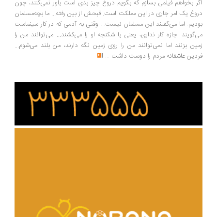
ر بخواهم فیلمی بسازم که بگویم دروغ چیز بدی است باور نمی‌کنند، چون
وغ یک امر جاری در این مملکت است. قبحش از بین رفته... ما بچه‌مسلمان
دیم. اما می‌گفتند این مسلمان نیست... وقتی به آدمی که در کار سینماست
‌گویند اجازه کار نداری، یعنی با شکنجه او را می‌کشند... می‌توانند من را
ین بزنند اما نمی‌توانند من را روی زمین نگه دارند، من بلند می‌شوم...
دین عاشقانه مردم را دوست داشت
...