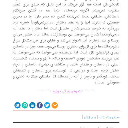
ریخی‌اش است هم فرار می‌کند به این دلیل که چیزی برای تغییر
لوب نمی‌بیند. اگرچه نویسنده اینجا هم در گفتن جان‌کلام
ستانش، منطقی لحاظ نمی‌کند؛ شابان ده پسر دارد اما در بحران
عیتی که دارند آنها را به عقد دختران ده درنمی‌آورد! «میر» مرد
ره‌گرد به خواهر همسر شابان متمایل است اما دختر را به عقد آب
می‌آوردند! شابان می‌خواهد این روستا زنده بماند اما با حضور مردان
ستا و میر، دختر با آب ازدواج می‌کند و شابان برای حل مشکل سراغ
کویرمانده‌ها برای ازدواج دختران روستا می‌رود. همه چیز در داستان
یای تولدهای تازه است اما نویسنده نمی‌خواهد که نمی‌خواهد. به
ر می‌رسد مشخص نبودن «ضعف و نیاز»، «آرزو و هدف» شخصیت
لی در داستان و فقدان «نبرد و مکاشفه‌ی نهایی»، داستان را دچار
تلال کرده است و موانعی که نویسنده برای داستان و تعلیقش
خته، زودگذر و ناچیز از آب درآمده‌اند لذا داستان مبتلا به تختی و
ودگی است.»
.
.
...............
..............
تجربه‌ی زندگی دوباره
|
|
رفی و نقد کتاب
رمان ایرانی