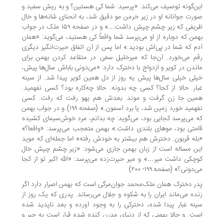
ن‌گونه توصیف می‌کند: «پرسید: شما کی هستین؟ و به ریش سفید و
رت جوانانه او در زیر خرمن مو دقیق شد، به انحنای شانه‌ها و خال
ظریفی که زیر چشم چپش داشت…» و در صفحه ۱۵۹ ملک در جواب
من که دوباره از او می‌پرسد شما واقعاً کی هستید، می‌گوید: «همان
م که شما در پی‌اش بودید.» اما پس از آن اتفاق حیرت‌انگیز دیگری
م می‌خورد. آن‌جا که میرخلیل سعی در متقاعد کردن بهمن برای
ندن در کویر و ازدواج با دخترک دارد: «می‌دونی باباش سال‌ها پیش،
لی خیلی سال‌ها پیش یه روز از دل همین کویر پیدا شد. از سینه
ار. حالا از کجا؟ کسی چه بدونه. حالا چه‌کاره بود؟ کسی نفهمید.
ین جا زن گرفت و موند. بعدش هم یهو رفت که رفت. کسی
نفهمید خورد زمین شد، یا برد آسمون.» (صفحه ۱۹۸) و در جواب بهمن
 می‌پرسد کجایی بود، می‌گوید: چه بدانم، مرد خوش‌سیمای کشیده
متی بود، موهای بلندی داشت.» بهمن متعجب می‌پرسد: «واقعا؟»
له قربون. دخترش هم بیشتر به خودش رفته» اما جمله‌ای که موید
ن مساله است از زبان بهمن جاری می‌شود: «زیر چشم چپش خال
چکی داشت میر…» و میر حیرت‌زده می‌پرسد: «الله اکبر تو از کجا
دونی؟» (صفحه ۱۹۹- ۲۰۰)
ر دخترک همان ملک‌محمد جوان‌مرگی است که بهمن اصرار دارد اگر
ده می‌ماند ایران را به شکوه و جلال می‌رساند. پدری که یک روز از
نه غبار پیدا شده، دخترکی را به وجود آورده و بعد ناپدید شده
ت. و حالا بهمنی که از دنیای مدرن کنده شده قرار است به جبر و