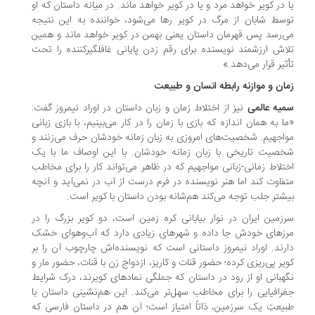
 در کویر خواهد مرد و یا در کویر خواهد ماند. در میانه داستان که او
سط شابان از مرگ در کویر رها می‌شود، خواننده به این نتیجه
‌رسد پس قهرمان داستان یعنی بهمن در کویر خواهد ماند و همین
اش ارزشمند نویسنده برای رقم زدن پایانی غافلگیرکننده را تحت
ثیر قرار می‌دهد.»
ان و موازنه رابطه انسان و طبیعت
یه عالمی
نیز از اختلاط زمان و زبان داستان در اوراد نیمروز گفت:
ا به همان اندازه که بازی با زمان را در کار می‌بینیم، با بازی زبانی
اجهیم. شخصیت‌های امروزی به زبان زمانه خودشان حرف می‌زنند و
صیت تاریخی با زبان زمانه خودشان. با این اوصاف ما با یک
تلاط زمانی-زبانی مواجهیم که در ظاهر می‌تواند کار را برای مخاطب
فاوت کند اما هنر نویسنده در فرم درست از آب در نمی‌آید و آنچه
شتر جلب توجه می‌کند هم‌شانه بودن داستان با کویر است.
زمین ایران در نوار بیابانی کره زمین است، دو کویر بزرگ را در
زهای خودش جا داده و شهرهای زیادی دارد که آب‌وهوای خشک
رند. اوراد نیمروز داستانی است که نویسنده‌اش چارچوب آن را بر
یر پی‌ریزی کرده؛ حضور قنات و کاریز، ازدواج زن با قنات، حضور مار و
هبانی او از رود در داستان که جملگی نمادهای کویرند، درک شرایط
رافیایی را برای مخاطب سهل‌تر می‌کند. این هم‌نشینی داستان با
یعتِ یک سرزمین، ذاتاً امتیاز است؛ آن هم در داستان فارسی که