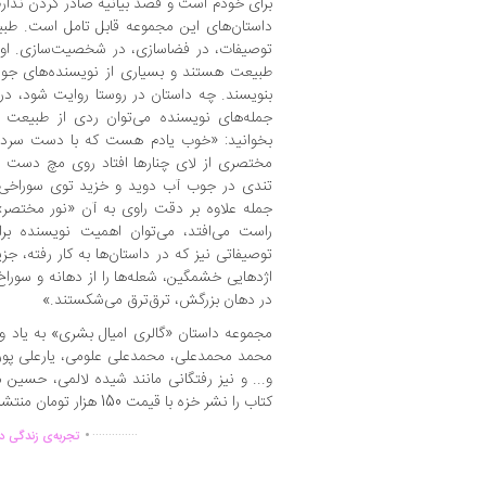
برای خودم است و قصد بیانیه صادر کردن ندارم
داستان‌های این مجموعه قابل تامل است. طب
توصیفات، در فضاسازی، در شخصیت‌سازی. او 
طبیعت هستند و بسیاری از نویسنده‌های جوان،
بنویسند. چه داستان در روستا روایت شود، در کو
جمله‌های نویسنده می‌توان ردی از طبیعت د
بخوانید: «خوب یادم هست که با دست سردر د
مختصری از لای چنارها افتاد روی مچ دست
تندی در جوب آب دوید و خزید توی سوراخی 
جمله علاوه بر دقت راوی به آن «نور مختصر
راست می‌افتد، می‌توان اهمیت نویسنده برا
توصیفاتی نیز که در داستان‌ها به کار رفته، 
اژدهایی خشمگین، شعله‌ها را از دهانه و سوراخ
در دهان بزرگش، ترق‌ترق می‌شکستند.»
مجموعه داستان «گالری امیال بشری» به یاد و 
محمد محمدعلی، محمدعلی علومی، یارعلی پور
و... و نیز رفتگانی مانند شیده لالمی، حسین
کتاب را نشر خزه با قیمت 150 هزار تومان منتشر کرده است.
.
..............
تجربه‌ی زندگی دو