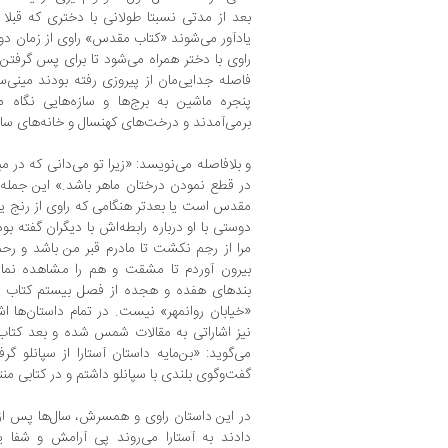
بعد از مدتی نسبتا طولانی با دختری که قبلا 
یادآور می‌شوند «کتاب مقدس» راوی از زمان د
راوی با دختر همراه می‌شود تا برای پس گرفتن ک
فاصله جدایی‌مان از پیروزی رفته بودند مینی‌
پنجره ماشین به برج‌ها و سازه‌هایی نگاه 
برمی‌آمدند و درخت‌های کهنسال و خانه‌های ساد
و بلافاصله می‌نویسد: «زیرا تو می‌دانی که د
در قطع نمودن درختان ماهر باشد.» این جمل
مقدس است یا بعدتر هنگامی که راوی از رنج ی
دوستی با او درباره رابطه‌اش با دیگران گفته ب
مرا از رحِم نکشت تا مادرم قبر من باشد و رح
بیرون آوردم تا مشقت و هم را مشاهده نما
بندهای هفده و هجده از فصل بیستم کتاب مق
«خیابان روانمهر» نیست. در تمام داستان‌ها اشا
نیز اشاراتی به مقالات شمس شده و بعد کتاب
می‌گوید: «بن‌مایه داستان آستارا از سپانلو گر
گفت‌وگوی بلندی با سپانلو داشتم و در کتابی 
در این داستان راوی و همسرش، سال‌ها پس از آ
دادند به آستارا می‌روند پی آرامش و شفا 