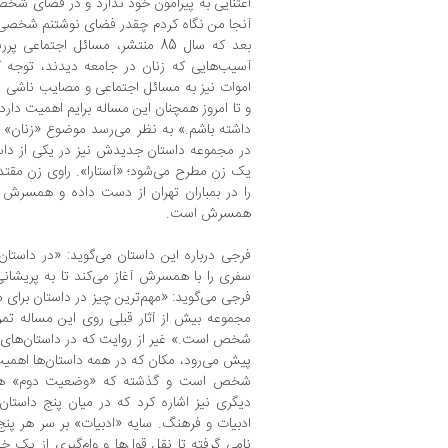
اعتنایی به پیرامون خود ندارد و در فضای شخ
آنجا من نگاه کردم چقدر فضای نوشتنم شخصی و
بعد که سال 85 منتشر، مسائل اجت
آسیب‌هایی که زنان در جامعه دیدند، توجه کر
اموات نیز به مسائل اجتماعی و مصایب ناشی 
و تا امروز همچنان این مساله برایم اهمیت دارد 
داشته باشم.» به نظر می‌رسد موضوع «زنان» 
در مجموعه داستان جدیدش نیز در یکی از داست
یک زن مطرح می‌شود؛ «آستارا». راوی زن م
را در بمباران تهران از دست داده‌ و همسرش 
همسرش است.
فرجی درباره این داستان می‌گوید: «در داستا
سفری را با همسرش آغاز می‌کند تا به پریش
فرجی می‌گوید: «مهم‌ترین چیز در داستان برای
مجموعه بیش از آثار قبلی روی این مساله تمرکز 
شخص است.» غیر از روایت که در داستان‌های
پیش می‌رود، مکان که در همه داستان‌ها اهمیت د
شخص است و گذشته که «وضعیت دوم» همه ا
دیگری نیز اشاره کرد که در میان پنج داستا
ادبیات و فرهنگ. سایه «ادبیات» بر سر هر پنج 
نامی گرفته تا نقل قول‌ها و وام‌گیری از یک خا