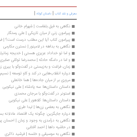
|
|
معرفی و نقد کتاب
داستان کوتاه
نگاهی به فیل بلفاست | شهرام خانی
پیرامون زنی از میان تاریکی | علی رستگار
پیرامون کتاب آیا این مطلب درست است؟ | فر
نگاهی به بداهه در لامینور | نسترن مکارمی
و اما تو خداداد عزیزی هستی | خدیجه زمانیا
و اما در دامگه حادثه | محمدرضا توکلی صابری
زمان، فراغت و به‌زیستی در گفت‌وگو با ییری ز
درباره انقلاب‌هایی در کند و کاو توسعه | نسیم
مروری بر از میان جاده‌ها | هما خانعلی
داستان داستان‌ها: سه پادشاه | علی نیکویی
استونر در گفت‌وگو با مرجان محمدی
داستان داستان‌ها: کلاهور | علی نیکویی
نگاهی به بعضی زن‌ها | لیدا طرزی
درباره جایگزین: چگونه یک اقتصاد عادلانه بساز
نگاهی به درآمدی به وجود و زمان | احسان پوی
در حاشیه داها | احمد آفتابی
نگاهی به موسیقی و خلسه | فرشید ذاکری