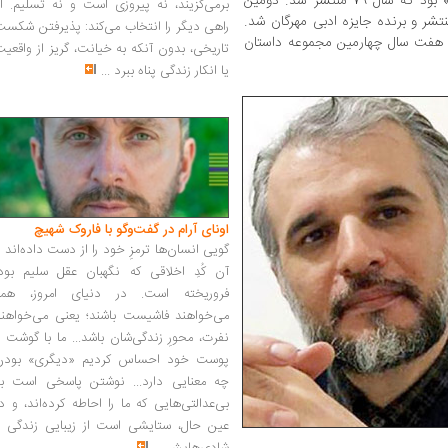
» بود که سال 79 منتشر شد. دومین
برمی‌گزیند، نه پیروزی است و نه تسلیم. ا
ر سال 85 منتشر و برنده جایزه ادبی مهرگان شد.
راهی دیگر را انتخاب می‌کند: پذیرفتن شکس
عد از هفت سال چهارمین مجموعه داستان
تاریخی، بدون آنکه به خیانت، گریز از واقعی
یا انکار زندگی پناه ببرد
...
اونای آرام در گفت‌وگو با فاروک شهیچ‭
گویی انسان‌ها ترمزِ خود را از دست داده‌اند 
آن کُدِ اخلاقی که نگهبان عقل سلیم بود،
فروریخته است. در دنیای امروز، همه
می‌خواهند فاشیست باشند؛ یعنی می‌خواهند
نفرت، محورِ زندگی‌شان باشد... ما با گوشت 
پوست خود احساس کردیم «دیگری» بودن
چه معنایی دارد... نوشتن پاسخی است به
بی‌عدالتی‌هایی که ما را احاطه کرده‌اند، و د
عین حال، ستایشی است از زیبایی زندگی و