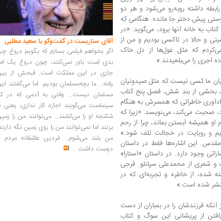
رابطه داشته روبه‌رو می‌شود و هر دو
وستی پیش دختر جا مانده. هنگامی که
تاب به خانه آنها برود، می‌گوید: «در
سیتی و حالا در تاکسی بودیم و من از
آقای سناریست در گفت‌وگو با سعید مطلبی
می‌کردم که مثل غول‌ها از دل خاک
اگر بخواهم فیلمی بسازم که بگویم دروغ چی
ه آجری را می‌بلعیدند.»
بدی است باور نمی‌کنند، چون دروغ یک امر
جاری در این مملکت است. قبحش از بین
ر میان ما کسی نیست که مثل صیدونیان
رفته... ما بچه‌مسلمان بودیم. اما می‌گفتند ای
ه، بخشی از بند شش، فصل پنج کتاب
مسلمان نیست... وقتی به آدمی که در کار
ادآوری خاطراتی که همسرش به هنگام
سینماست می‌گویند اجازه کار نداری، یعنی ب
ود، صحبت می‌کند، می‌نویسد: «زیرا که
شکنجه او را می‌کشند... می‌توانند من را زمی
م او همیشه آبستن بماند، چرا از رحم
بزنند اما نمی‌توانند من را روی زمین نگه دارند
یم و رویایت در خجالت تلف شود.»
من بلند می‌شوم... فردین عاشقانه مردم را
دس. این اشاره‌ها فقط در داستان
دوست داشت
...
راتی وجود دارد. در داستان «آستارا»
 و شعری از محمدعلی سپانلو. فرجی
فته شده، از خاطره و تجربه‌ای که در
منتشر شده است.»
نکه فرزندشان را در بمباران از دست
یافتن از پریشانی این سوگ و کتاب