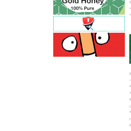
و
ت
ت
و
و
ر