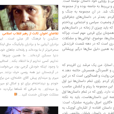
صی و رویایی خود داستان نوشته است.
 بی‌ربط به جامعه بوده و از مجموعه
ماعی پررنگ شد. در آن مجموعه به جنگ و
دم. بعدتر در داستان‌های جغرافیای
از وضعیت سیاسی و اجتماعی پرداختم
که باید چیزی از زمانه در داستان‌هایم
همچنان برای فرجی مهم است، چراکه
تقاضای اخوان ثالث از رهبر انقلاب اسلامی
ان‌ها، موضوع، توانایی‌ها و مشکلات
جنگیدن با فرهنگ کار عبثی است... این
قتدری است که در دهه شصت فرزندش
برادران آریایی ما و برادران وایکینگ، مثل اینک
به همین دلیل سال‌ها درگیر پریشانی
سحرخیزتر از ما بوده‌اند و رفته‌اند جاهای خو
دنیا مسکن کرده‌اند... ما همین چیزها را
نداریم. کسی نداریم از ما انتقاد بکند... استالی
ن آستارا، من یک مرشد زن آفریدم که
با وجود اینکه خودش گرجی بود، می‌خواست
انی و افسردگی همسرش خاتمه دهد.»
در گرجستان نیز همه روسی حرف بزنند...من
 من روایت و قصه‌گویی است که در این
میرم رو میندازم پیش آقای خامنه‌ای، من برا
کردم. راوی‌ تمام داستان‌ها نیز اول
خودم رو نینداخته‌ام برای تو و امثال تو میر
 این مجموعه با ریتم و کشش مناسب
رو میندازم... به شرطی که شماها برگردید د
ارد، راوی که در تمام داستان‌ها اول
مملکت خودتان خدمت کنید
...
ین داستان‌هاست، باید به نکته
ن «گالری امیال بشری» مشترک است:
داستان افتاده؛ از اشاره‌ای کوچک به
طره. در داستان خیابان روانمهر، راوی