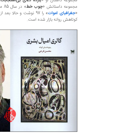
مجموعه داستان او «
یازده دعای بی‌استجابت
مجموعه داستانش «
چوب خط
» د
«
جغرافیای اموات
» را 97 نوشت و حالا ب
کوتاهش روانه بازار شده است.