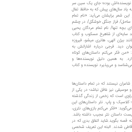
نلو نویسنده‌اش بوده؛ جای یک سین سر
 یاد سال‌های پیش که به حافظ تفال
 این شعر برایشان می‌آید: «نام تمام
ن ساحل/ فراز جنگل خوشگل/ در چشم
ی بچه تنها/ نام تمام مردگان یحیی
ید سایه‌ای از شاهرخ مسکوب و کتاب
ند بیژن الهی، هانری میشو، فیروزه
توان دید. فرجی درباره اشاراتش به
: «من فکر می‌کنم داستان‌های کوتاه
د. به همین دلیل نویسنده‌ها و
ی‌شناسد و می‌پذیرد نویسنده و کتاب
 شاعران نیستند که در تمام داستان‌ها
 موسیقی نیز غافل نباشد؛ در یکی از
 راوی است که زخمی از زندگی گذشته
کلاسیک و پاپ. نثر داستان‌های این
‌گوید: «فکر می‌کنم بازی‌های نثری،
 نیست داستان نثر عجیب داشته باشد.
نه قصه بگوید.شاید اتفاق بدی که در
 هم قاطی شدند. البته این تعریف شخصی