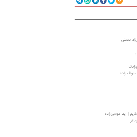
زاد نعمتی
ن
وزانک
 طواف زاده
یم | ایما موسی‌زاده
افر