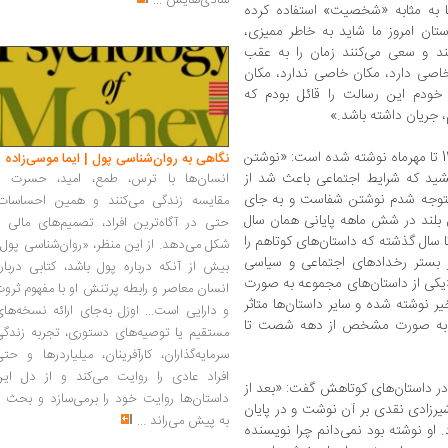
شادی‌هایش
...
یا به مثابه «شخصیت» استفاده کرده
تان امروز ما شاید به خاطر ممیزی،
ند و سعی می‌کنند زمان را به عقب
 خاصی دارد، مکان خاصی ندارد، مکان
ی خودم این رسالت را قائل بودم که
، جریان داشته باشد.»
به گفته فرجی این داستان‌ها از ابتدای سال 1403 تا مهرماه نوشته شده است: «نوشتن
نگاهی به روان‌شناسی پول | ایما موسی‌زاده
م، اما طولی نکشید که شرایط اجتماعی باعث شد از
انسان‌ها با ترس، طمع، امید، حسرت و
وجه شدم نوشتن شفاست و به جای
مقایسه زندگی می‌کنند و همین احساسات،
 بلند در شش ماهه پایانی همان سال
حتی در آگاه‌ترین افراد، تصمیم‌های مالی ر
 سال گذشته که داستان‌های کوتاهم را
شکل می‌دهد. از این منظر، «روان‌شناسی پول
ر بستر رخدادهای اجتماعی و سیاسی
بیش از آنکه درباره پول باشد، کتابی دربار
 «یکی از داستان‌های مجموعه به صورت
انسان معاصر و رابطه پرتنش او با مفهوم ثرو
ر نوشته شده و سایر داستان‌ها متاثر
و دارایی است... اوزل به‌جای ارائه نسخه‌ها
ا، به صورت مشخص از دهه شصت تا
مستقیم یا توصیه‌های دستوری، تجربه زندگی
سرمایه‌گذاران، کارآفرینان، میلیاردرها و حت
افراد عادی را روایت می‌کند و از دل این
در داستان‌های کوتاهش گفت: «بعد از
داستان‌ها روایت خود را برمی‌سازد و بحث ر
شیرزادی نقدی بر آن نوشت و در پایان
به پیش می‌راند
...
 او نوشته بود نمی‌دانم چرا نویسنده