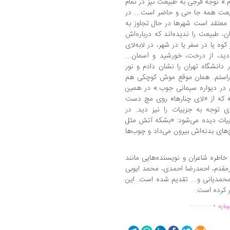
.» توجه فرجی به طبیعت نیز در تمام
یعت همه جا حی و حاضر است... در
معتقد است شهرها در حال تجاوز به
 طبیعت را ندیده‌اند که درباره‌اش
ه یا در سفر یا در شهر، در لابه‌لای
ید، از درخت، خورشید و آسمان...
انشگاه تهران را نشان دادم و نور
 راستم. همان موقع موش کوچکی هم
در دیواره سیمانی جوب.» در همین
» که از «لای چنارها» روی مچ دست
ی توجه به جزییات را نیز دید. در
جزییات دیده می‌شود: «بشکه آتش مثل
‌های بدنه‌اش بیرون می‌داد و چوب‌ها
خاطره شاعران و نویسنده‌هایی مانند
مقدم، احمدرضا احمدی، محمد ایوبی
 محمدیانی و... تقدیم شده است. این
.
...............
باره