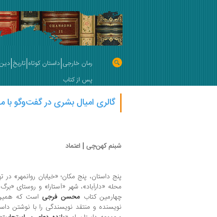
رمان خارجی
داستان کوتاه
تاریخ
دین 
پس از کتاب
گالری امیال بشری در گفت‌وگو با
شبنم کهن‌چی | اعتماد
پنج داستان، پنج مکان؛ «خیابان روانمهر» در ته
محله «دارآباد»، شهر «آستارا» و روستای «برگ 
چهارمین کتاب
محسن فرجی
است که همین 