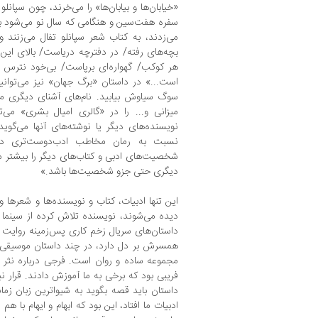
«خیابان‌ها و بیابان‌ها» را می‌خرند، چون سپا
سفره هفت‌سین و هنگامی که سال نو می‌شود به
می‌زدند، به کتاب شعر سپانلو تفال می‌زنند و
بچه‌های رفته/ در دفترچه دریاست/ بالای ای
هر کوکب/ گهواره‌ای برپاست/ بی‌خود نترس ‌ا
است...» در داستان «برگ جهان» نیز می‌توان
سوگ سیاوش بیابید. نام‌های آشنای دیگری مان
میزانی و... را در «گالری امیال بشری» می‌
نویسنده‌های دیگر یا نوشته‌های آنها می‌گوید
نسبت به رمان مخاطب ادب‌دوست‌تری دار
شخصیت‌های ادبی و کتاب‌های دیگر را بیشتر م
دیگری حتی جزو شخصیت‌ها باشد.»
این تنها ادبیات، کتاب و نویسنده‌ها و شعرها و
دیده می‌شوند، نویسنده تلاش کرده از سینما و
داستان‌های سریال زخم‌ کاری پس‌زمینه روایت
همسرش بر دل دارد، در چند داستان موسیقی؛ 
مجموعه ساده و روان است. فرجی درباره نثر می
فریبی بود که برخی به ما آموزش دادند. قرار
داستان باید قصه بگوید به شیواترین زبان زما
ادبیات ما افتاد، این بود که ابهام و ایهام با