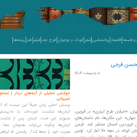
و فلسفه
اقتصاد
روانشناسی
شعر
کودک و نوجوان
طرح جلد
فیلم
طنز
ریشه‌ها
 محسن فرجی
01 اردیبهشت 1404
خوانشی تحلیلی از آینه‌های دردار | اسحاق
شیروانی
پرسش اصلی رمان صرفاً این نیست که آیا
ران، «خیابان طرح آبیاری» در قزوین،
آرمان‌ها شکست خورده‌اند یا نه.پرسش
جهان». این مکان‌ها، نام داستان‌های
عمیق‌تر این است: انسان پس از شکست
فروردین امسال منتشر شد. فرجی
آرمان‌ها چگونه می‌تواند همچنان معنا و
نویسنده و منتقد نویسندگی را با نوشتن داستان کوتاه در دهه 70 آغاز کرد. اولین
هویت خود را حفظ کند؟... پاسخی که ابراهی