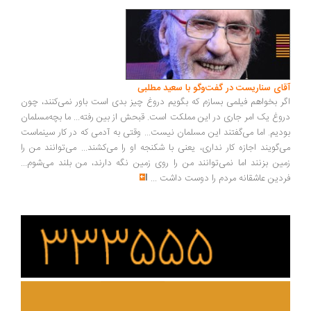
ای سناریست در گفت‌وگو با سعید مطلبی
ر بخواهم فیلمی بسازم که بگویم دروغ چیز بدی است باور نمی‌کنند، چون
وغ یک امر جاری در این مملکت است. قبحش از بین رفته... ما بچه‌مسلمان
دیم. اما می‌گفتند این مسلمان نیست... وقتی به آدمی که در کار سینماست
‌گویند اجازه کار نداری، یعنی با شکنجه او را می‌کشند... می‌توانند من را
ین بزنند اما نمی‌توانند من را روی زمین نگه دارند، من بلند می‌شوم...
دین عاشقانه مردم را دوست داشت
...