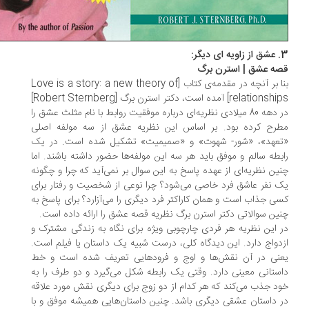
یگر:
ه عشق | استرن برگ
بنا بر آنچه در مقدمه‌ی کتاب [Love is a story: a new theory of
relationships] آمده است، دکتر استرن برگ [Robert Sternberg]
در دهه 80 میلادی نظریه‌ای درباره موفقیت روابط با نام مثلث عشق را
رح کرده بود. بر اساس این نظریه عشق از سه مولفه اصلی
عهد»، «شور- شهوت» و «صمیمیت» تشکیل شده است. در یک
بطه سالم و موفق باید هر سه این مولفه‌ها حضور داشته باشند. اما
ین نظریه‌ای از عهده پاسخ به این سوال بر نمی‌آید که چرا و چگونه
 نفر عاشق فرد خاصی می‌شود؟ چرا نوعی از شخصیت و رفتار برای
ی جذاب است و همان کاراکتر فرد دیگری را می‌آزارد؟ برای پاسخ به
ین سوالاتی دکتر استرن برگ نظریه قصه عشق را ارائه داده است.
 این نظریه هر فردی چارچوبی ویژه برای نگاه به زندگی مشترک و
دواج دارد. این دیدگاه کلی، درست شبیه یک داستان یا فیلم است.
نی در آن نقش‌ها و اوج و فرودهایی تعریف شده است و خط
ستانی معینی دارد. وقتی یک رابطه شکل می‌گیرد و دو طرف را به
د جذب می‌کند که هر کدام از دو زوج برای دیگری نقش مورد علاقه‌
 داستان عشقی دیگری باشد. چنین داستان‌هایی همیشه موفق و با