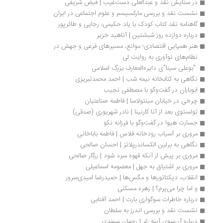
در ستایش نقد و عبدالعلی دست‌غیب | فیض شریفی
نشست نقد و بررسی مارکسیسم و علوم اجتماعی در ایران
گاهنامه نقد کتاب کودک با یاد حکیمی، رجایی و طائرپور
درباره دوازده روز شبشتین | آناهید خزیر
هنر همپایی اقتصادی؛ موانع، مسیرهای فرعی و جهش در 
نظام‌های نوآوری به روایت لی
 "بوعلی سینا"ی دایره‌المعارف بزرگ اسلامی 
نگاهی به کتابخانه نیمه شب | احمد محمدتبریزی
ابوباران در گفت‌وگو با مصطفی نجیب
چرخی در خیابان مینتولاسا | فاطمه صناعتیان
تولستوی بعد از آنا کارنینا | نادر شهریوری (صدقی)
جسارت هیوا در گفت‌وگو با فرزانه نکو
مروری بر آسیاب رودخانه فلاس | فاطمه باباخانی
نگاهی به برلین الکساندرپلاتز | احسان صالحی
مروری بر پیش از آنکه قهوه سرد شود | رزگار صالحی
مروری بر اشتیاق به جهل | معصومه اسماعیلی
انقلاب، دیکتاتورها و مگس‌ها | حمیدرضا امیدی‌سرور
و اما چرا می‌پرم؟ | زهره مسکنی
درباره خاطرات سوگواری بارت | احمد آفتابی
نشست نقد و بررسی اندرز به سلطان
درباره‌ آن‌سوی آینه زلر | رحمان سهندی