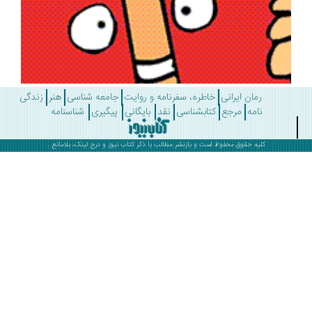
رمان ایرانی
خاطره، سفرنامه و روایت
جامعه شناسی
هنر
زندگی
نامه
مرجع
کتابشناسی
نقد
بایگانی
پیگیری
شناسنامه
کلیه حقوق محفوظ است و بازنشر مطالب با ذکر
کتاب نیوز
و درج لینک، بلامانع .