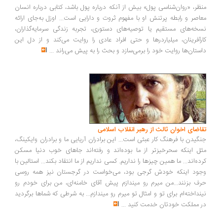
ظر، «روان‌شناسی پول» بیش از آنکه درباره پول باشد، کتابی درباره انسان
اصر و رابطه پرتنش او با مفهوم ثروت و دارایی است... اوزل به‌جای ارائه
خه‌های مستقیم یا توصیه‌های دستوری، تجربه زندگی سرمایه‌گذاران،
رآفرینان، میلیاردرها و حتی افراد عادی را روایت می‌کند و از دل این
ستان‌ها روایت خود را برمی‌سازد و بحث را به پیش می‌راند
...
اضای اخوان ثالث از رهبر انقلاب اسلامی
گیدن با فرهنگ کار عبثی است... این برادران آریایی ما و برادران وایکینگ،
ل اینکه سحرخیزتر از ما بوده‌اند و رفته‌اند جاهای خوب دنیا مسکن
ده‌اند... ما همین چیزها را نداریم. کسی نداریم از ما انتقاد بکند... استالین با
ود اینکه خودش گرجی بود، می‌خواست در گرجستان نیز همه روسی
ف بزنند...من میرم رو میندازم پیش آقای خامنه‌ای، من برای خودم رو
نداخته‌ام برای تو و امثال تو میرم رو میندازم... به شرطی که شماها برگردید
 مملکت خودتان خدمت کنید
...