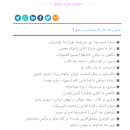
.
.
...............
..............
تجربه‌ی زندگی دوباره
|
|
رفی و نقد کتاب
روان‌شناسی و حقوق
درباره سپیدرود زیر سی‌وسه پل | ندا روئین‌تن
و اما به سوی فروغ آزادی | فرزاد نعمتی
نگاهی به بیابان تاتارها | سمیرا قاسم‌زاده
لمس در گفت‌وگو با محمدرضا کاتب
کردستان با یک نگاه نو
حاشیه‌ای بر سال گمشده خوآن سالواتی‌یرا | نسیم خلیلی
درباره دوراس یا شکیبایی قلم | سهراب بشردوست
مروری بر مرده‌ریگ | رویا مولاخواه
نگاهی به کاشی ششم | گیتی بابایی
مروری بر کتاب نیچه، عرفان و جهان ایرانی | مهدی رفیع
درباره آسیاب کرانه فلاس | سعیده امین‌زاده
پیرامون سه گینی | حمیدرضا امیدی سرور
چرا نابرابری معضل‌آفرین است؟ در گفت‌وگو با نرگس سلحشور
روی ماه خداوند را ببوس | فیلم