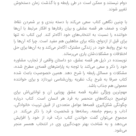
ام نیستند و ممکن است در طی رابطه و با گذشت زمان دستخوش
ییر شوند.
 چنین نگاهی کتاب سعی می‌کند با دسته بندی و بر شمردن نقاط
ت و ضعف هر قصه عشقی و بیان رفتارها و افکار مرتبط با آن‌ها
اننده را نسبت به انتخاب‌های خود آگاه‌تر کند. این کتاب نه تنها
ای قبل از ازدواج، بلکه برای متاهلین هم مفید است. چرا که آن‌ها را
 نوع روابط خود در زندگی مشترک آگاه‌تر می‌کند و به آن‌ها برای حل
تلافات و مشکلات‌شان یاری می‌رساند.
یسنده در ذیل هر قصه عشق، دو داستان واقعی از تجارب مشاوره
د را ذکر و سعی می‌کند با توجه به پارامترهای قصه‌ی مطرح شده،
کلات و مسائل رابطه را شرح دهد. همین خصوصیت باعث شده
اب صرفا به شرح یک نظریه روان‌شناسی نپردازد و برای خواننده
مولی هم جذاب باشد.
م‌ترین ویژگی نظریه قصه عشق پویایی آن و توانایی‌اش برای
ضیح دیدگاه‌های منحصر به فرد هر انسان است. کتاب درباره
ونگی شکل‌گیری قصه‌ها عوامل متعددی از قبیل تربیت خانوادگی،
اب و رسوم جامعه، رسانه‌ها و شخصیت فرد را ذکر می‌کند. در
موع می‌توان گفت خواندن کتاب درک فرد از خود را افزایش
‌دهد و به شناخت بهتر جهت‌گیری وی در انتخاب همسر منجر
‌شود.