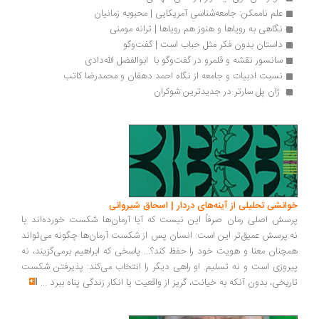
علم ناممکن: جامعه‌شناسی آمریکایی | محبوبه زمانیان
نگاهی به رویاها و هنوز هم رویاها | ترانه مومنی
داستان بدون فکر مثل حباب است | گفت‌وگو
سانسور نقشه و قلمرو در گفت‌وگو با  ابوالفضل الله‌دادی
نسبت ادبیات و جامعه از نگاه احمد دهقان و محمدرضا کاتب 
 ژان پل سارتر در جدیدترین شوکران 
انشی تحلیلی از آینه‌های دردار | اسحاق شیروانی
سش اصلی رمان صرفاً این نیست که آیا آرمان‌ها شکست خورده‌اند یا
.پرسش عمیق‌تر این است: انسان پس از شکست آرمان‌ها چگونه می‌تواند
چنان معنا و هویت خود را حفظ کند؟... پاسخی که ابراهیم برمی‌گزیند، نه
روزی است و نه تسلیم. او راهی دیگر را انتخاب می‌کند: پذیرفتن شکست
ریخی، بدون آنکه به خیانت، گریز از واقعیت یا انکار زندگی پناه ببرد
...