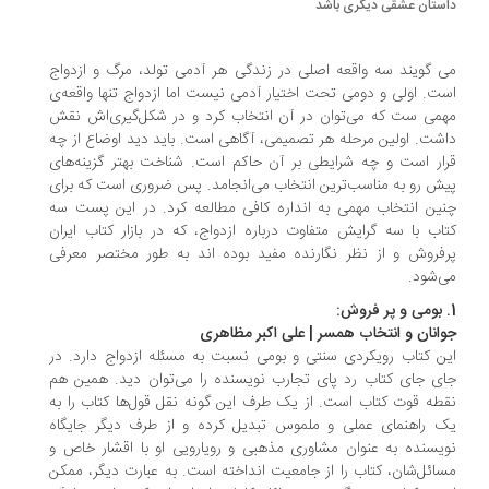
ستان عشقی دیگری باشد
 گویند سه واقعه اصلی در زندگی هر آدمی تولد، مرگ و ازدواج
ت. اولی و دومی تحت اختیار آدمی نیست اما ازدواج تنها واقعه‌ی
می ست که می‌توان در آن انتخاب کرد و در شکل‌گیری‌اش نقش
شت. اولین مرحله هر تصمیمی، آگاهی است. باید دید اوضاع از چه
ار است و چه شرایطی بر آن حاکم است. شناخت بهتر گزینه‌های
ش رو به مناسب‌ترین انتخاب می‌انجامد. پس ضروری است که برای
ین انتخاب مهمی به انداره کافی مطالعه کرد. در این پست سه
اب با سه گرایش متفاوت درباره ازدواج، که در بازار کتاب ایران
فروش و از نظر نگارنده مفید بوده اند به طور مختصر معرفی
‌شود.
انان و انتخاب همسر | علی اکبر مظاهری
ن کتاب رویکردی سنتی و بومی نسبت به مسئله ازدواج دارد. در
ی جای کتاب رد پای تجارب نویسنده را می‌توان دید. همین هم
طه قوت کتاب است. از یک طرف این گونه نقل قول‌ها کتاب را به
 راهنمای عملی و ملموس تبدیل کرده و از طرف دیگر جایگاه
یسنده به عنوان مشاوری مذهبی و رویارویی او با اقشار خاص و
ائل‌شان، کتاب را از جامعیت انداخته است. به عبارت دیگر، ممکن