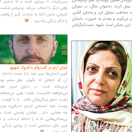
ین‌حال همین زاویه‌دید هم ترجیحاتی
برمی‌گزیند، نه پیروزی است و نه تسلیم. ا
مل کرده. به‌عنوان مثال، در معرفی
راهی دیگر را انتخاب می‌کند: پذیرفتن شکس
ه مخاطب منتقل کرد و به‌جای گفتن،
تاریخی، بدون آنکه به خیانت، گریز از واقعی
م می‌گوید و بعدتر به ضرورت داستان
یا انکار زندگی پناه ببرد
...
که این ممکن است شبهه‌ دست‌کم‌گرفتن
اونای آرام در گفت‌وگو با فاروک شهیچ‭
گویی انسان‌ها ترمزِ خود را از دست داده‌اند 
آن کُدِ اخلاقی که نگهبان عقل سلیم بود،
فروریخته است. در دنیای امروز، همه
می‌خواهند فاشیست باشند؛ یعنی می‌خواهند
نفرت، محورِ زندگی‌شان باشد... ما با گوشت 
پوست خود احساس کردیم «دیگری» بودن
چه معنایی دارد... نوشتن پاسخی است به
بی‌عدالتی‌هایی که ما را احاطه کرده‌اند، و د
عین حال، ستایشی است از زیبایی زندگی و