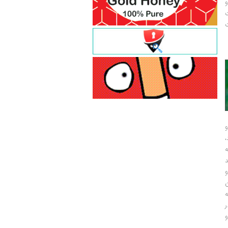
و
ت
ت
و
و
ر