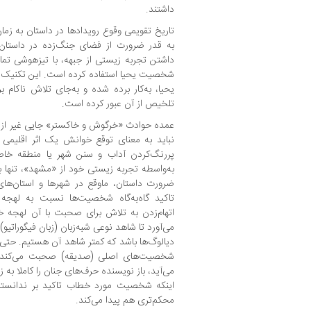
داشتند.
تاریخ تقویمی وقوع رویدادها در داستان به زمان
به قدر ضرورت از فضای جنگ‌زده در داستان 
داشتن تجربه‌ زیستی از جبهه، با تیزهوشی تم
شخصیت یحیا استفاده کرده است. این تکنیک 
یحیا، به‌کار برده شده و به‌جای تلاش ناکام
تلخیص از آن عبور کرده است.
عمده حوادث «خرگوش و خاکستر» جایی غیر از پا
نباید به معنای توقع خوانش یک اثر اقلیمی ب
پررنگ‌کردن آداب و سنن شهر یا منطقه‌ خاصی
به‌واسطه‌ تجربه‌ زیستی خود از «مشهد»، تنها ب
ضرورت داستان، ماوقع در شهرها و استان‌های 
تاکید گاه‌به‌گاه شخصیت‌ها نسبت به لهجه‌
اتهام‌زدن به تلاش برای صحبت با آن لهجه‌ 
می‌آورد تا شاهد نوعی شبه‌زبان (زبان فیگوراتی
دیالوگ‌ها باشد که کمتر شاهد آن هستیم. حتی وق
شخصیت‌های اصلی (صدیقه) صحبت می‌کند و 
می‌آید، باز نویسنده حرف‌های جنان را کاملا به ز
اینکه شخصیت مورد خطاب تاکید بر ندانستن ز
محکم‌تری هم پیدا می‌کند.