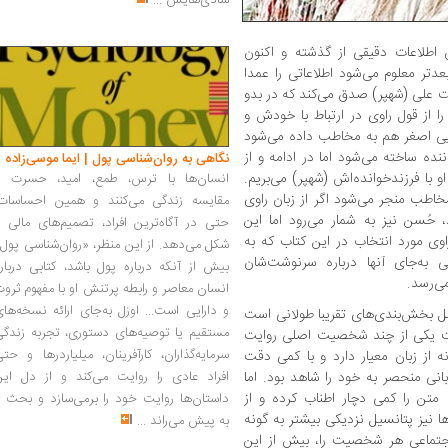
شادی‌هایش
...
 اطلاعات دقیقی از گذشته و اکنون
تر معلوم می‌شود اطلاعاتی را عمدا
ت علی (شهپر) صدق می‌کند که در بدو
را از قول راوی در ارتباط با خودش و
لایی اصغر هم به مخاطب داده می‌شود
نده ساخته می‌شود اما در ادامه و از
نگاهی به روان‌شناسی پول | ایما موسی‌زاده
 با فرزندخوانده‌اش (شهپر) می‌بریم.
انسان‌ها با ترس، طمع، امید، حسرت و
خاطب منجر می‌شود اگر از زبان راوی
مقایسه زندگی می‌کنند و همین احساسات،
، حُسن نیز به شمار می‌رود اما این
حتی در آگاه‌ترین افراد، تصمیم‌های مالی ر
اوی مورد انتخاب در این کتاب که به
شکل می‌دهد. از این منظر، «روان‌شناسی پول
 به‌جای آنها درباره‌ سرنوشت‌شان
بیش از آنکه درباره پول باشد، کتابی دربار
می‌رسد.
انسان معاصر و رابطه پرتنش او با مفهوم ثرو
و دارایی است... اوزل به‌جای ارائه نسخه‌ها
بخش‌بندی‌های تقریبا طولانی ا‌ست
مستقیم یا توصیه‌های دستوری، تجربه زندگی
شت یکی از چند شخصیت اصلی روایت
سرمایه‌گذاران، کارآفرینان، میلیاردرها و حت
نه از زبان معیار دارد و با کمی دقت
نی منحصر به خود را شاهد بود. اما
افراد عادی را روایت می‌کند و از دل این
 متن را کمی دچار اطناب کرده و از
داستان‌ها روایت خود را برمی‌سازد و بحث ر
ا نیز پتانسیل نزدیکی بیشتر به گونه‌
به پیش می‌راند
...
جتماعی هر شخصیت را، بیش از این