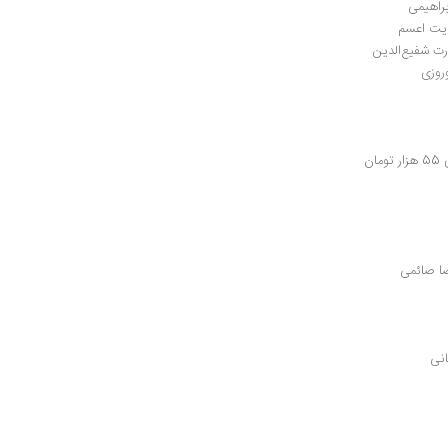
راهیمی
ایت اعسم
 شفیع‌الدین
روزی
ن
ضا صائمی
انی