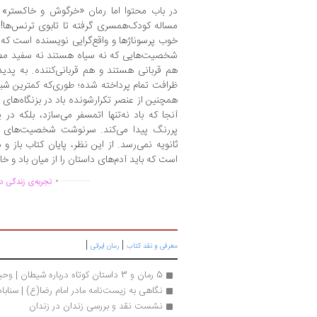
در باب محتوا اما رمان «خرگوش و خاکستر» ح
مساله‌ کودک‌همسری گرفته تا تابوی ترنس‌‌ها
خوب پرسوناژها و واقع‌گرایی نویسنده است که اث
شخصیت‌هایی که نه سیاه هستند نه سفید مطلق.
هم قربانی هستند و هم قربانی‌کننده. به پدیده‌
ظرافت تمام پرداخته شده؛ طوری‌که کمترین شبه
همچنین از عنصر تکرارشونده‌ باد در بزنگاه‌های 
آنجا که باد نه‌تنها اتمسفر می‌سازد، بلکه در
پررنگ پیدا می‌کند. سرنوشت شخصیت‌های «
ثانویه نمی‌رسد. از این نظر، پایان کتاب باز و
است که باید آدم‌های داستان را از میان باد و خا
.
..............
تجربه‌ی زندگی دو
|
|
معرفی و نقد کتاب
رمان ایرانی
5 رمان و 3 داستان کوتاه درباره شیطان | وحید حسینی ایرانی
نگاهی به زیست‌نامه مادر امام رضا(ع) | سنابا
نشست نقد و بررسی زندان در زندان