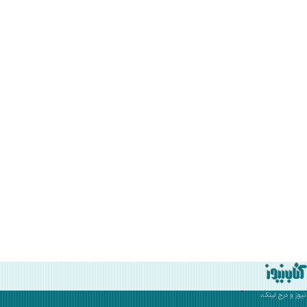
نیوز
و درج لینک،