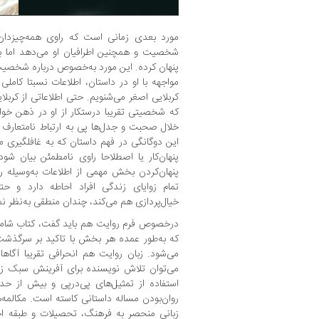
مورد بعدی زمانی ا‌ست که راوی همه‌چیزدان
شخصیت و همچنین اطرافیان او می‌دهد اما بعد
پنهان کرده. این مورد به‌خصوص درباره‌ شخصی
مواجهه با او در داستان، اطلاعات نسبتا کاملی 
کربلایی اصغر می‌شنویم. حتی اطلاعاتی از کرب
که شخصیتی تقریبا درستکار از او در ذهن خوان
خلال صحبت‌ و جدل‌ها پی به ارتباط نامتعارف او
این دوگانگی در فهم داستان که به غافلگیری م
پنهان‌کار یا اصطلاحا راوی نامطمئن بیان شود
پنهان‌کردن بخش مهمی از اطلاعات به‌وسیله‌ ر
تمام زوایای زندگی افراد احاطه دارد و حتی
خیال‌پردازی هم می‌کند، چندان منطقی به‌نظر ن
درخصوص فرم روایت هم باید گفت، کتاب شامل 
که به‌طور عمده هر بخش با تاکید بر سرگذ
می‌شود. زبان روایت هم انحرافی تقریبا آگاها
می‌توان تلاش نویسنده برای آفرینش سبک زبا
استفاده از تمثیل‌های پی‌در‌پی و بیش از حد
روان‌بودن مساله‌ داستانی کاسته است. مکالمه‌ه
زبانی منحصر به فرهنگ، تحصیلات و طبقه‌ ا