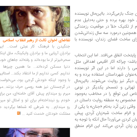
 جنگ بازمی‌گردد. بااین‌حال نویسنده
خود بهره برده و حتی به‌دلیل عدم
ام از تکنیک خلأ در موقعیت رزمندگی
همچنین درمورد سه سال زندانی‌شدن
 برای ساخت فضای زندان، نویسنده با
تقاضای اخوان ثالث از رهبر انقلاب اسلامی
جنگیدن با فرهنگ کار عبثی است... این
برادران آریایی ما و برادران وایکینگ، مثل اینک
یتخت اتفاق می‌افتد. اما این انتخاب
سحرخیزتر از ما بوده‌اند و رفته‌اند جاهای خو
اشد؛ چراکه آثار اقلیمی اهدافی مثل
دنیا مسکن کرده‌اند... ما همین چیزها را
 را دارند اما در این اثر نویسنده
نداریم. کسی نداریم از ما انتقاد بکند... استالی
ه‌عنوان شهرداستان استفاده برده و به
با وجود اینکه خودش گرجی بود، می‌خواست
دیگر نیز روایت می‌شوند. بااین‌حال
در گرجستان نیز همه روسی حرف بزنند...من
 تهرانی و تمسخر یکدیگر در نوعی
خاص این توقع را در مخاطب به‌وجود
میرم رو میندازم پیش آقای خامنه‌ای، من برا
و) مخصوص به منطقه‌ روایت داستان در
خودم رو نینداخته‌ام برای تو و امثال تو میر
تی زنی کُرد به‌نام «جنان» با یکی از
رو میندازم... به شرطی که شماها برگردید د
الزام ساخت شبه‌زبان کُردی پیش
مملکت خودتان خدمت کنید
...
بان کردی می‌آورد! حال آنکه با توجه به
بان کُردی می‌کند این الزام منطق