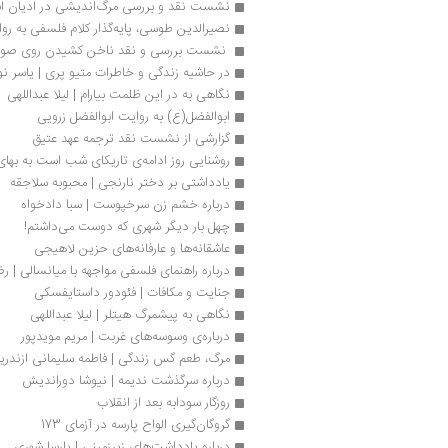
نشست نقد و بررسی مرگ‌اندیشی در ادیان اب
نصیرالدین طوسی، پایه‌گذار کلام فلسفی به رو
 نشست بررسی و نقد ناخن کشیدن روی صورت
در حاشیه زندگی و خاطرات متیو پری‌ | یاسر نو
نگاهی به در این ظلمت بیارام | لیلا عبداللهی
ابوالفضل(ع) به روایت ابوالفضل زرویی
گزارشی از نشست نقد ترجمه عهد عتیق
روشنایی روز ادامه‌ی تاریکای شب است به بهای 55 هزار توما
یادداشتی بر دختر نارنجی | محبوبه سلاجقه
درباره خشم زن سرخپوست | سبا دادخواه
چهل بار دیگر شهری که دوست می‌داشتم!
عاشقانه‌ها و عارفانه‌های حزین لاهیجی
درباره راهنمای فلسفی مواجهه با میانسالی | ر
جنایت و مکافات | فئودور داستایفسکی
نگاهی به پیشمرگ هیتلر | لیلا عبداللهی
درباره‌ی وسوسه‌های غربت | مریم مویدپور
مرگ، طعم گس زندگی | فاطمه سلیمانی ازندری
درباره سرگذشت ندیمه | نیوشا دوراندیش
روزگار سودابه بعد از انقلاب
گروگان‌گیری الواح پارسه در آزمای 173
درباره یادداشت‌های زیرزمینی | پارسا شهری