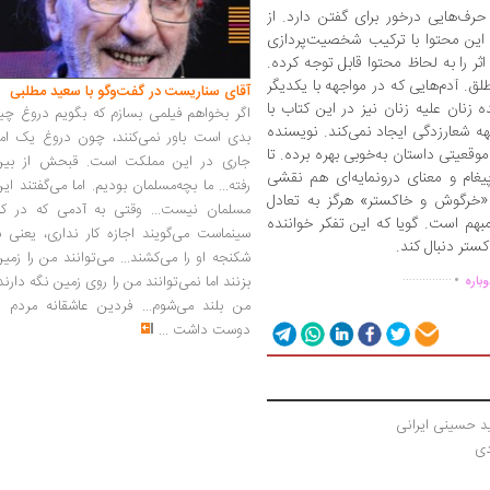
رف‌هایی درخور برای گفتن دارد. از
! این محتوا با ترکیب شخصیت‌پردازی
ر را به لحاظ محتوا قابل توجه کرده.
 آدم‌هایی که در مواجهه با یکدیگر
آقای سناریست در گفت‌وگو با سعید مطلبی
 زنان علیه زنان نیز در این کتاب با
اگر بخواهم فیلمی بسازم که بگویم دروغ چی
ه‌ شعارزدگی ایجاد نمی‌کند. نویسنده
بدی است باور نمی‌کنند، چون دروغ یک امر
موقعیتی داستان به‌خوبی بهره برده. تا
جاری در این مملکت است. قبحش از بین
 پیغام و معنای درونمایه‌ای هم نقشی
رفته... ما بچه‌مسلمان بودیم. اما می‌گفتند ای
خرگوش و خاکستر» هرگز به تعادل
مسلمان نیست... وقتی به آدمی که در کار
 مبهم است. گویا که این تفکر خواننده
سینماست می‌گویند اجازه کار نداری، یعنی ب
کستر دنبال کند.
.
شکنجه او را می‌کشند... می‌توانند من را زمی
...............
بزنند اما نمی‌توانند من را روی زمین نگه دارند
باره
من بلند می‌شوم... فردین عاشقانه مردم را
دوست داشت
...
دی