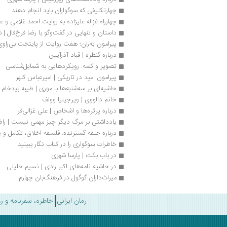
چهارتکلیفی که سوگواران باید انجام دهند
چهارراه غزاله علیزاده به‌ روایت احمد غلامی و 
داستان و تنهایی در گفت‌وگو با رضا فرخ‌فال | 
پیرامون تِه‌ران؛ هفت روایت از پایتخت بی‌راو
درباره گنطره | قباد آذرآیین
تصویر و کلمه: رویکردهایی به شمایل‌شناسی
پیرامون امید در تاریکی | امیرعباس کلهر
حاشیه‌ای بر سه‌شنبه‌ها با موری | طیبه بیدخام
خانم دالووی | ویرجینیا وولف
درباره پرتره‌ها و اشخاص | علی غزالی‌فر
یادداشتی بر مرگ دیگر چیز مهمی نیست | را
درباره حلقه گسترنده: فلسفه اخلاق، تکامل و 
خاطرات سوگواری را در کتاب نگار ببینید
در باب بکت | پارسا شهری
در حاشیه نامه‌های اکبر رادی | نسیم خلیلی
میراث‌داران گوگول در فرهنگ‌بان چهارم 
رمان ایرانی
خاطره، سفرنامه و ر