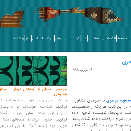
و فلسفه
اقتصاد
روانشناسی
شعر
کودک و نوجوان
طرح جلد
فیلم
طنز
ریشه‌ها
اجری
16 شهریور 1399
خوانشی تحلیلی از آینه‌های دردار | اسحاق
شیروانی
محبوبه موسوی
با رمان‌های متداول را
پرسش اصلی رمان صرفاً این نیست که آیا
 در این کتاب هر یک از شخصیت‌ها
آرمان‌ها شکست خورده‌اند یا نه.پرسش
. بااین‌حال نویسنده ترجیح داده
عمیق‌تر این است: انسان پس از شکست
ص برای شرح سرگذشت همه‌ شخصیت‌ها
آرمان‌ها چگونه می‌تواند همچنان معنا و
و نه‌تنها همچون خدایگانی از گذشته و
هویت خود را حفظ کند؟... پاسخی که ابراهی