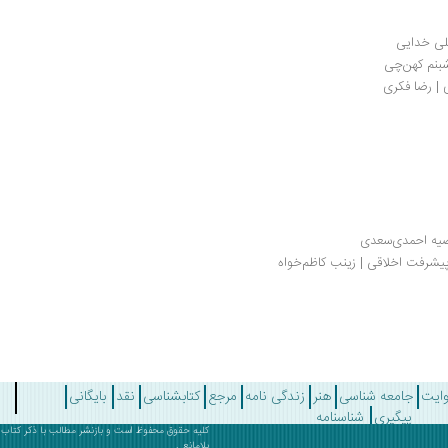
علی خدایی
شبنم کهن‌چی
ی | رضا فکری
ضیه احمدی‌سعدی
پیشرفت اخلاقی | زینب کاظم‌خواه
وایت
جامعه شناسی
هنر
زندگی نامه
مرجع
کتابشناسی
نقد
بایگانی
پیگیری
شناسنامه
کلیه حقوق محفوظ است و بازنشر مطالب با ذکر
کتاب 
بلامانع .