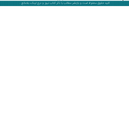
کلیه حقوق محفوظ است و بازنشر مطالب با ذکر
کتاب نیوز
و درج لینک، بلامانع .