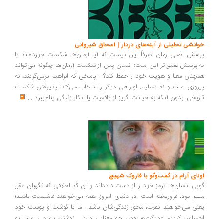
انشی تحلیلی از آینه‌های دردار | اسحاق شیروانی
سش اصلی رمان صرفاً این نیست که آیا آرمان‌ها شکست خورده‌اند یا
.پرسش عمیق‌تر این است: انسان پس از شکست آرمان‌ها چگونه می‌تواند
چنان معنا و هویت خود را حفظ کند؟... پاسخی که ابراهیم برمی‌گزیند، نه
روزی است و نه تسلیم. او راهی دیگر را انتخاب می‌کند: پذیرفتن شکست
ریخی، بدون آنکه به خیانت، گریز از واقعیت یا انکار زندگی پناه ببرد
...
ونای آرام در گفت‌وگو با فاروک شهیچ
یی انسان‌ها ترمزِ خود را از دست داده‌اند و آن کُدِ اخلاقی که نگهبان عقل
یم بود، فروریخته است. در دنیای امروز، همه می‌خواهند فاشیست باشند؛
نی می‌خواهند نفرت، محورِ زندگی‌شان باشد... ما با گوشت و پوست خود
ساس کردیم «دیگری» بودن چه معنایی دارد... نوشتن پاسخی است به