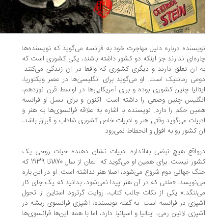
یسنده درباره دلیل مهاجرت خود به فرانسه می‌گوید که نویسنده‌ها
ره‌ای ندارند جز اینکه دو کشور داشته باشند، یکی کشوری است که
 آن تعلق دارند و دیگری کشوری که واقعا در آن زندگی می‌کنند.
می رمانتیک است. او می‌گوید برای انگلیسی‌ها در عصر ویکتوریا،
تالیا چنین کشوری بوده و برای آمریکایی‌ها در اواسط قرن نوزدهم،
گلیس چنین وضعی را داشته است. اکنون و برای نسل او فرانسه
ین حکم را دارد. نویسنده با اشاره به علاقه فرانسوی‌ها به هنر و
بیات می‌گوید وقتی هنر و ادبیات خاص کشوری شاداب و قبراق باشد،
 کشور رو به افول و انحطاط نمی‌رود.
واقع هیچ نبضی به‌اندازه ادبیات نشان دهنده حیات روحی یک
کشور نیست. برای همین او می‌گوید که آلمان از سال 1870تا 1939 که
گ جهانی دوم شروع می‌شود، اصلا هنر نداشته است. او در این باره
‌نویسد: «ملتی که در آن هنر پیدا نمی‌شود، بدانید که یک جای کار
‌لنگد.» یکی از نکات جالب کتاب، روایت گرترود استاین از تحول
پزی در فرانسه است. به گفته نویسنده، آشپزی فرانسوی ریشه در
پزی لاتین رمی، ایتالیا و اسپانیا دارد، اما با همه این‌ها فرانسوی‌ها