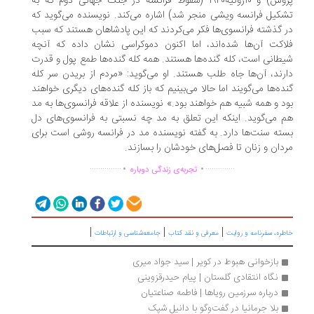
پروس) و ۱۰ژوئیه۱۹۴۰ (سقوط فرانسه در جنگ جهانی دوم که به
کیل فرانسه ویشی منجر شد) اشاره می‌کند. نویسنده می‌گوید که
 گذشته فرانسوی‌ها فکر می‌کردند که این پادشاهان هستند که سبب
اکت آن‌ها شده‌اند، اما اکنون دموکراسی نشان داده که آنچه
طانی است، کله گنده‌ها هستند. همه کله گنده‌ها طمع پول و قدرت
رند، آن‌ها جاه طلب هستند. او می‌گوید: «مردم از بریدن سر کله
ده‌ها می‌گویند اما حالا می‌بینیم که باز کله گنده‌های دیگری خواهند
د و همه شبیه هم خواهند بود.» نویسنده از علاقه فرانسوی‌ها به مد
 می‌گوید. اینکه این تعلق به مد چه نسبتی به فرانسوی‌های دل
ته سنت‌ها دارد. به گفته نویسنده مد در فرانسه روشی است برای
دان و زنان تا فصل‌های خودشان را بسازند.
.
.
...............
..............
تجربه‌ی زندگی دوباره
|
|
|
ره، سفرنامه‌ و روایت
معرفی و نقد کتاب
جامعه‌شناسی و ارتباطات
بازخوانی هبوط در کویر | سید جواد میری
نگاه انتقادی گلستان | پیام حیدرقزوینی
درباره سرزمین رویاها | فاطمه صناعتیان
بلا جرمانیا در گفت‌وگو با دانیل شپک