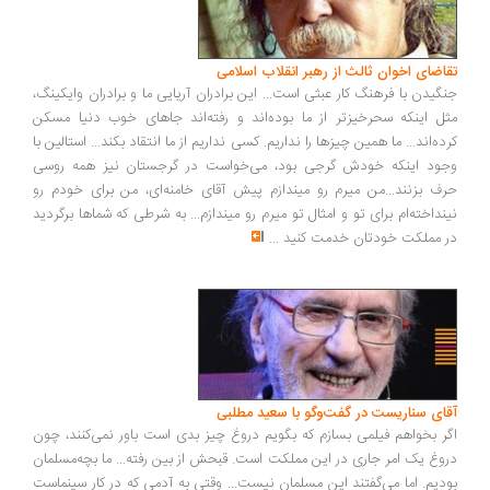
اضای اخوان ثالث از رهبر انقلاب اسلامی
گیدن با فرهنگ کار عبثی است... این برادران آریایی ما و برادران وایکینگ،
ل اینکه سحرخیزتر از ما بوده‌اند و رفته‌اند جاهای خوب دنیا مسکن
ده‌اند... ما همین چیزها را نداریم. کسی نداریم از ما انتقاد بکند... استالین با
ود اینکه خودش گرجی بود، می‌خواست در گرجستان نیز همه روسی
ف بزنند...من میرم رو میندازم پیش آقای خامنه‌ای، من برای خودم رو
نداخته‌ام برای تو و امثال تو میرم رو میندازم... به شرطی که شماها برگردید
 مملکت خودتان خدمت کنید
...
ای سناریست در گفت‌وگو با سعید مطلبی
ر بخواهم فیلمی بسازم که بگویم دروغ چیز بدی است باور نمی‌کنند، چون
وغ یک امر جاری در این مملکت است. قبحش از بین رفته... ما بچه‌مسلمان
دیم. اما می‌گفتند این مسلمان نیست... وقتی به آدمی که در کار سینماست