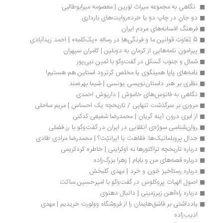
 نگاهی به مجموعه میراث لورین | معصومه میرابوطالبی
دو جان در چاپ دو یا خرده‌روایت‌های بارداری
فرهنگ افسانه‌های مردم ایران
5 تفاوت قوانین ما و فرنگی‌ها در رساله «یک‌کلمه» | احمد زیدآبادی
پیرامون نامه‌هایی از کرمان به دوبلین | کامران سپهران
شمال و جنوب گسکل در گفت‌وگو با ثمین نبی‌پور
نامه‌های پاپا همینگوی یا مخلص گرترود استاین هم هستیم!
نظری بر هنر داستان‌نویسی یونسی | شیما بهره‌مند
نگاهی به فانوس‌های خاموش | داریوش احمدی
مروری بر سرگذشت تنهایی / تاریخچه یک احساس | مریم ساحلی
از ابری درون آینه گریان | محمدرضا شفیعی کدکنی
روان‌شناسی سوژه‌ی انقلابی در ایران در گفت‌وگو با رز فضلی
جدال پروبلماتیک‌ها: فقاهت یا ایرانیّت؟ | محمدرضا مرادی طادی
درباره‌ تاریخچه تراکتورها به‌ اوکراینی | خاطره کردکریمی
درباره قصه‌های من و بابام | زهرا بزرگ‌زاده
درباره رستاخیز خون و خرد | مهدی گلبخش
اصول الهیات پروکلوس در گفت‌وگو با امیرحسین ساکت
درباره راه‌آهن زیرزمینی | دانیال دهنوی
یادداشتی بر قاشق‌هایمان را از فروشگاه وولورت خریدیم | مهدی 
ادیب‌زاده