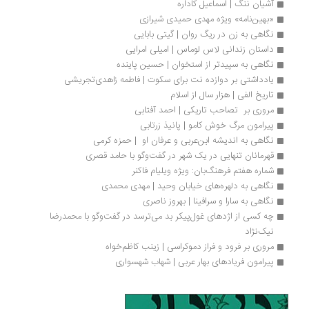
آشیان ننگ | اسماعیل کاداره
«بهین‌نامه» ویژه مهدی حمیدی شیرازی
نگاهی به زن در ریگ روان | گیتی بابایی
داستان زندانی لاس لوماس | امیلی امرایی
نگاهی به سپیدتر از استخوان | حسین پاینده
یادداشتی بر دوازده نت برای سکوت | فاطمه زاهدی‌تجریشی
تاریخ الفی | هزار سال از اسلام
مروری بر  تصاحب تاریکی | احمد آفتابی
پیرامون مرگ خوش کامو | پانیذ زرتابی
نگاهی به اندیشه ابن‌عربی و عرفان او ‌‌ | حمزه کرمی
قهرمانان تنهایی در یک شهر در گفت‌وگو با حامد قصری
شماره هفتم فرهنگ‌بان: ویژه‌ ویلیام فاکنر
نگاهی به دلهره‌های خیابان وحید | مهدی محمدی
نگاهی به سارا و سرافینا | بهروز ناصری
چه کسی از اژدهای غول‌پیکر بد می‌ترسد در گفت‌وگو با محمدرضا 
نیک‌نژاد
مروری بر فرود و فراز دموکراسی | زینب کاظم‌خواه
پیرامون فریادهای بهار عربی | شهاب شهسواری