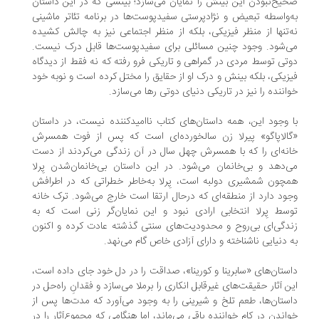
یح‌نبودن این بینش را نمایان می‌سازد؛ بینشی که در این داستان
‌واسطه‌ تبعیض و نژادپرستی سفیدپوست‌ها در برنامه تئاتر ماشینی
‌تنها از منظر فیزیکی، بلکه از منظر اجتماعی نیز به چالش کشیده
‌شود. وجود چنين مسائلی برای سفیدپوست‌ها قابل درک نیست.
تی توسط مردی در گمراهی و تاریکی فرو رفته که نه فقط از دیدگاه
زیکی، بلکه بینش و درک او از حقایق را مختل کرده است و نوبه خود
اننده را نیز در تاریکی دنیای دوتی رها می‌سازد.
 وجود این، همه داستان‌های کتاب ناامیدکننده نیست، در داستان
الاپاگو» پیرلا زن سالخورده‌ای است که پس از فوت همسرش
نه‌ای را که با همسرش چهل سال در آن زندگی می‌کردند از دست
‌دهد و بی‌خانمان می‌شود. در این داستان بی‌خانمان‌شدن پِرلا
چون شمشیری دولبه است، پِرلا به‌خاطر خطراتی که در اطرافش
ود دارد از منطقه‌ای که درحال ارتقا است خارج می‌شود. ترک خانه
سط پِرلا انتخابی ارادی نبود و این نمایان‌گر زنی است که به
دگی‌ای بی‌روح و محدودیت‌های سنتی گذشته عادت کرده‌ و اکنون
 دنیایی ناشناخته و دارای آزادی خاص گام می‌نهد.
ستان‌های «سابرینا و کورینا»، صداقت را در دل خود جای داده است،
ن آثار حقیقت‌های غیرقابل انکاری را برملا می‌سازد و فقدانِ راه‌حل در
ستان‌ها، طعم تلخ و شیرینی را به وجود می‌آورد که مدت‌ها پس از
اندن در کام خواننده باقی می‌ماند، اما هنگامی که مجموع‌آثار را در