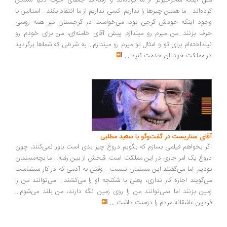
ل اینکه سحرخیزتر از ما بوده‌اند و رفته‌اند جاهای خوب دنیا مسکن
ده‌اند... ما همین چیزها را نداریم. کسی نداریم از ما انتقاد بکند... استالین با
ود اینکه خودش گرجی بود، می‌خواست در گرجستان نیز همه روسی
ف بزنند...من میرم رو میندازم پیش آقای خامنه‌ای، من برای خودم رو
نداخته‌ام برای تو و امثال تو میرم رو میندازم... به شرطی که شماها برگردید
 مملکت خودتان خدمت کنید
...
ای سناریست در گفت‌وگو با سعید مطلبی
ر بخواهم فیلمی بسازم که بگویم دروغ چیز بدی است باور نمی‌کنند، چون
وغ یک امر جاری در این مملکت است. قبحش از بین رفته... ما بچه‌مسلمان
دیم. اما می‌گفتند این مسلمان نیست... وقتی به آدمی که در کار سینماست
‌گویند اجازه کار نداری، یعنی با شکنجه او را می‌کشند... می‌توانند من را
ین بزنند اما نمی‌توانند من را روی زمین نگه دارند، من بلند می‌شوم...
دین عاشقانه مردم را دوست داشت
...