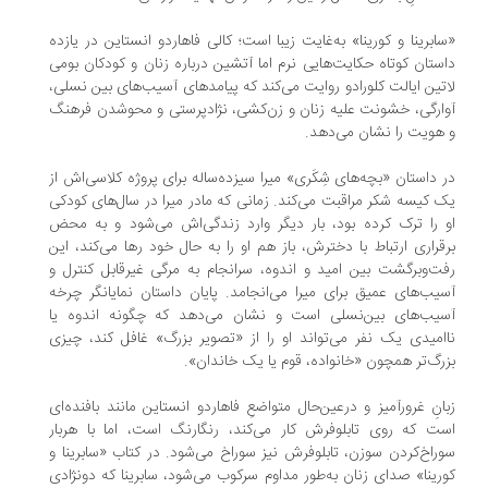
ابرینا و کورینا» به‌غایت زیبا است؛ کالی فاهاردو انستاین در یازده
ستان کوتاه حکایت‌هایی نرم اما آتشین درباره‌ زنان و کودکان بومی
تین ایالت کلورادو روایت می‌کند که پیامد‌های آسیب‌های بین نسلی،
ارگی، خشونت علیه زنان و زن‌کشی، نژادپرستی و محوشدن فرهنگ
هویت را نشان می‌دهد.
 داستان «بچه‌های شِکَری» میرا سیزده‌ساله برای پروژه کلاسی‌اش از
 کیسه شکر مراقبت می‌کند. زمانی که مادر میرا در سال‌های کودکی
 را ترک کرده بود، بار دیگر وارد زندگی‌اش می‌شود و به محض
قراری ارتباط با دخترش، باز هم او را به حال خود رها می‌کند، این
ت‌وبرگشت بین امید و اندوه، سرانجام به مرگی غیرقابل کنترل و
یب‌های عمیق برای میرا می‌انجامد. پایان داستان نمایانگر چرخه
سیب‌های بین‌نسلی است و نشان می‌دهد که چگونه اندوه یا
امیدی یک نفر می‌تواند او را از ‌‌«تصویر بزرگ» غافل کند، چیزی
رگ‌تر همچون «خانواده، قوم یا یک خاندان».
انِ غرورآمیز و درعین‌حال متواضعِ فاهاردو انستاین مانند بافنده‌ای
ت که روی تابلوفرش کار می‌کند، رنگارنگ است، اما با هربار
راخ‌کردن سوزن، تابلوفرش نیز سوراخ می‌شود. در کتاب «سابرینا و
رینا» صدای زنان به‌طور مداوم سرکوب می‌شود، سابرینا که دونژادی