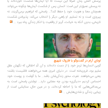
سش اصلی رمان صرفاً این نیست که آیا آرمان‌ها شکست خورده‌اند یا
.پرسش عمیق‌تر این است: انسان پس از شکست آرمان‌ها چگونه می‌تواند
چنان معنا و هویت خود را حفظ کند؟... پاسخی که ابراهیم برمی‌گزیند، نه
روزی است و نه تسلیم. او راهی دیگر را انتخاب می‌کند: پذیرفتن شکست
ریخی، بدون آنکه به خیانت، گریز از واقعیت یا انکار زندگی پناه ببرد
...
ونای آرام در گفت‌وگو با فاروک شهیچ
یی انسان‌ها ترمزِ خود را از دست داده‌اند و آن کُدِ اخلاقی که نگهبان عقل
یم بود، فروریخته است. در دنیای امروز، همه می‌خواهند فاشیست باشند؛
نی می‌خواهند نفرت، محورِ زندگی‌شان باشد... ما با گوشت و پوست خود
ساس کردیم «دیگری» بودن چه معنایی دارد... نوشتن پاسخی است به
‌عدالتی‌هایی که ما را احاطه کرده‌اند، و در عین حال، ستایشی است از
بایی زندگی و شادی‌هایش
...