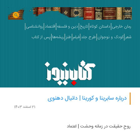
ان خارجی
داستان کوتاه
تاریخ
دین و فلسفه
اقتصاد
روانشناسی
ر
کودک و نوجوان
طرح جلد
فیلم
طنز
ریشه‌ها
پس از کتاب
درباره سابرینا و کورینا | دانیال دهنوی
21 اسفند 1403
حِ حقیقت در زمانه وحشت | اعتماد