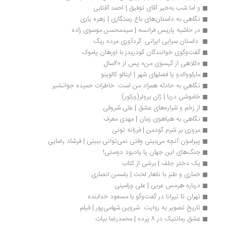
و اما شب به‌خیر آقای توفیق | احمد آفتابی
نگاهی به داستان‌های باغ رستگاری | زهره یاری
در حاشیه پاریس فرانسه | سیدمحسن موسوی زاده
 داستان سرایی ایرانی: گردآوری مرده ریگ 
گفت‌وگوی خوانندگان گودریدز با اورهان پاموک
«کلاهی از گیسوی من» پس از 20سال 
مارکووالدو یا فصلهای شهر | ایتالو کالوینو
نگاهی به حادثه همزاد من است: خاطرات حمیده جوانشیر
خاموشی دریا | ژان برولر(ورکور)
از زخم و شراره‌های عشق | علی شروقی
نگاهی به هیاهوی زمان | مهدی معرف
مروری بر شرم گودمن | فرزانه تونی
پیرامون آنچه می‌بینی وقتی نمی‌توانی ببینی | فرشاد رضایی
جنگ‌های این جهان یا یادبود دوستی!
یک دختر جلف | برشی از کتاب
خماری و طنز با ناهار لخت | یاسمن انصاری
درباره هرمس عربی | علی ورامینی
تهران تا تیرانا در گفت‌وگو با مسعود خدابنده
تاریخ تصویر به روایت  شروین شهامی‌پور | فیلم
عشق رمانتیک در 8 پرده | محمدرضا بیات