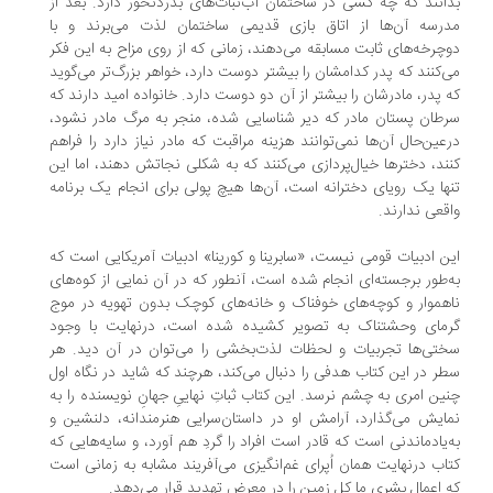
انند که چه کسی در ساختمان آب‌نبات‌های بدردنخور دارد. بعد از
رسه آن‌ها از اتاق بازی قدیمی ساختمان لذت می‌برند و با
چرخه‌های ثابت مسابقه می‌دهند، زمانی که از روی مزاح به این فکر
‌کنند که پدر کدامشان را بیشتر دوست دارد، خواهر بزرگ‌تر می‌گوید
 پدر، مادرشان را بیشتر از آن دو دوست دارد. خانواده امید دارند که
طان پستان مادر که دیر شناسایی شده، منجر به مرگ مادر نشود،
عین‌حال آن‌ها نمی‌توانند هزینه مراقبت که مادر نیاز دارد را فراهم
ند، دختر‌ها خیال‌پردازی می‌کنند که به شکلی نجاتش دهند، اما این
ها یک رویای دخترانه است، آن‌ها هیچ پولی برای انجام یک برنامه‌
قعی ندارند.
ن ادبیات قومی نیست، «سابرینا و کورینا» ادبیات آمریکایی است که
‌طور برجسته‌ای انجام شده است، آنطور که در آن نمایی از کوه‌های
هموار و کوچه‌های خوفناک و خانه‌های کوچک بدون تهویه در موج
رمای وحشتناک به تصویر کشیده شده است، درنهایت با وجود
تی‌ها تجربیات و لحظات لذت‌بخشی را می‌توان در آن دید. هر
ر در این کتاب هدفی را دنبال می‌کند، هرچند که شاید در نگاه اول
ین امری به چشم نرسد. این کتاب ثباتِ نهاییِ جهانِ نویسنده را به
ایش می‌گذارد، آرامش او در داستان‌سرایی هنرمندانه، دلنشین و
‌یادماندنی است که قادر است افراد را گردِ هم آورد، و سایه‌هایی که
اب درنهایت همان اُپرای غم‌انگیزی می‌آفریند مشابه به زمانی است
 اعمالِ بشری ما کل زمین را در معرض تهدید قرار می‌دهد.