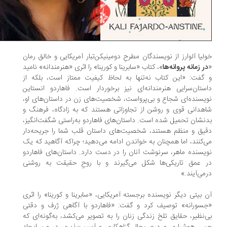
لیا آلوارز از نویسندگان مطرحِ دومینیکن‌تبار آمریکایی و خالق رمان
در زمانه پروانه‌ها
»، کتاب «سابرینا و کورینا» را اثری «هنرمندانه» نامید
گفت: «این کتاب نه‌تنها به لحاظ کیفیت ممتاز است، بلکه از
ستان‌سرایی هنرمندانه‌ای نیز برخوردار است. فاهاردو انستاین
یسنده‌ای شجاع و بی‌پرواست، شخصیت‌های زن در داستان‌های او،
هدانی قوی و روشن از تجاوزاتی هستند که به زادگاه، فرهنگ و
نشان تحمیل شده است. داستان‌های فاهاردو به‌راستی شگفت‌انگیز،
یق و منظم هستند، شخصیت‌های داستان قلب شما را جریحه‌دار
‌کنند، اما همچنان به خواندن ادامه می‌دهید؛ چراکه آگاهید که یک
یسنده‌ ماهر، سرنوشت آنان را در دست دارد. داستان‌های فاهاردو
 عمق تاریکی‌ها شکل می‌گیرند و با روحِ حقیقت به‌ روشنی
می‌آیند.»
 بیتی دیگر نویسنده برجسته آمریکایی، «سابرینا و کورینا» را اثری
سورانه» توصیف کرد و گفت: «فاهاردو با آگاهی ژرف و دقتی
‌نظیر، حقایق تلخ زندگی زنان را به تصویر می‌کشد، به‌گونه‌ای که