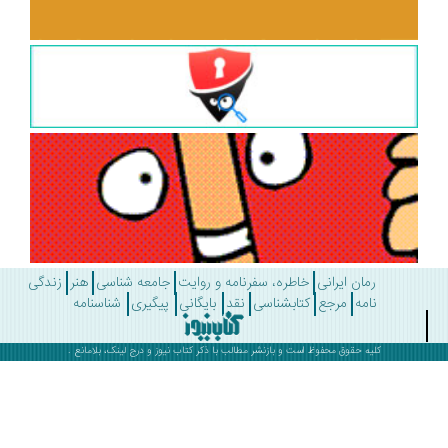
رمان ایرانی
خاطره، سفرنامه و روایت
جامعه شناسی
هنر
زندگی
نامه
مرجع
کتابشناسی
نقد
بایگانی
پیگیری
شناسنامه
کلیه حقوق محفوظ است و بازنشر مطالب با ذکر
کتاب نیوز
و درج لینک، بلامانع .