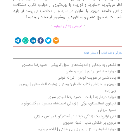
ر می‌گیریم «سابرینا و کورینا» با بهره‌گیری از مهارتِ تکرار، مشکلات
قعی جامعه امروزی را نمایان می‌سازد و از مخاطب می‌پرسد آیا باید
اعت به خرج دهیم و به افق‌هایِ روشن‌ترِ آینده دل ببندیم؟
.
.
...............
..............
تجربه‌ی زندگی دوباره
|
|
رفی و نقد کتاب
داستان کوتاه
نگاهی به زندگی و اندیشه‌های سول کریپکی | حمیدرضا محمدی
درباره سه نفر بودیم | نیره رحمانی
یادداشتی بر هویت کوندرا | فرزانه تونی
مروری بر حواشی کتاب عاشقان؛ رومئو و ژولیت افغانستان | پروین 
ولی‌زاده
درباره دیدار به قیامت | حمید رضا امیدی سرور
ناپلئون افغانستان؛ برگی از زندگی احمدشاه مسعود در گفت‌وگو با 
سمیه مروتی
تقی ارانی؛ یک زندگی کوتاه در گفت‌وگو با یونس جلالی
مروری بر خفاش شب | شهلا خدیوی
درباره امانوئل سائز و پیروزی بی‌عدالتی | آزاده چیذری