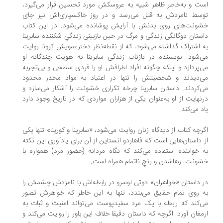
ت و به‌خاطر ظاهر شبیه به عروسکش مورد تحسین قرار می‌گیرد،
سط نامزدش به قتل می‌رسد و در روز خاکسپاری‌اش نیز جای
ونت‌های روی بدنش با آرایش پوشانده می‌شود. در این کتاب
ستان دوگانگی زندگی و مرگ در حین بازبینی زندگیِ شکننده سابرینا
 اشتراک گذاشته می‌شود، که از نقطه‌نظر دخترعمویش کرونا روایت
‌شود. نویسنده در بازتاب زندگی سابرینا به هویت چندگانه او
‌پردازد و اینکه چگونه افراد اطرافش او را فردی سطحی و بی‌تجربه
‌دیدند و شخصیتش را تنها در اعتیاد به مواد مخدر محدود
‌کردند. داستان سابرینا چرخه‌ تکراری خشونت را آشکار می‌سازد و
نهایت از او به‌عنوان یکی از هزاران مواردی که در تاریخ وجود دارد
د می‌کند.
رچه کتاب از دیدگاه زنان روایت می‌شود، «سابرینا و کورینا» تنها یکی
 داستان‌هایی است که فاهاردو انستاین از آن برای یادآوری این نکته
 خواننده استفاده می‌کند که نگاه مردانه (حضور مرد) همواره با
ونت، رهاشدن و رنجِ ناتمام همراه است.
 داستان «خواهران» دوتی لوسرو در رابطه‌اش با نامزدش چشمش را
 روی تمام حقایق می‌بندد، تنها به این خاطر که خواهرش تصور
‌کند که رابطه با یک مرد سفیدپوست می‌تواند امنیت و ثبات به
مغان آورد. اگرچه که داستان دقیقا خلاف این باور را روایت می‌کند و