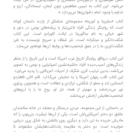
 هوشیاری و درعین‌حال گناهکاری و آسیب‌پذیری در من ایجاد
‌شود. این کتاب به تبیین مفاهیمی چون ایمان، ایستادگی، آرزو و
اوم با وجود تمام دشواری‌ها می‌پردازد.»
اب «سابرینا و کورینا» مجموعه‌ای متشکل از یازده داستان کوتاه
ت که روایتگر زندگی افراد لاتین‌تبار با ریشه‌های بومی در دنور و
ر خیالی به نام ساگوریتا در ایالت کلورادو است. این کتاب
فت‌انگیز و مبتکرانه است، نثر شفاف و صریح نویسنده به طرز
فت‌آوری ما را در عمق شخصیت‌ها و روابط آن‌ها غوطه‌ور می‌سازد.
ن کتاب درواقع روایتگر تاریخ غرب آمریکا است و این تاریخ را از منظر
دگی‌های آسیب‌‌دیده افراد حاشیه‌نشین اسپانیایی و بومی به تصویر
‌کشد، بدین ترتیب اثری شگرف از ادبیات آمریکایی را پدید می‌آورد.
ن کتاب قلب پنهان آمریکا را به نمایش می‌گذارد. قلم کالی فاهاردو
ستاین تند و مملو از شگفتی، تراژدی و لطافت است و همچون پرتوی
ر می‌درخشد و مهم‌تر از همه، نثر او، روحِ ما را با آرزوهای
خصیت‌هایش آرامش می‌بخشد.
 داستانی از این مجموعه، مردی درستکار و معتقد در خانه سالمندان
شق دو دختر آمریکایی‌اش است، یکی از آن‌ها تیشرت بتی‌بوپ را که
درش خریده به تن دارد و دیگری روی بالشتی به شکل پری دریایی
ابیده است. دو دختر به مقایسه یادداشت‌هایشان مشغولند تا