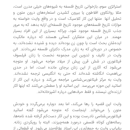
تراتژی سوم، بازخوانی تاریخ فلسفه به شیوه‌های خیلی مدرن است،
لا روانکاوی افلاطون یا بیرون کشیدن استعاره‌های درون متون و
لیل آنها. منتها این کار کلاسیک است و در واقع وایت خواسته به
ازات تاریخ فلسفه‌های موجود تاریخ فلسفه‌ای ارایه بدهد که به مرور
ب تاریخ فلسفه موجود شود، چراکه بسیاری از این افراد بسیار
مند. در میان این متفکران کسانی هستند که درباره مالکیت
ده‌شان بحث است یا چون زن بوده‌اند دیده و شنیده نشده‌اند، به
وص در دوره‌ای که به زنان مدرک دکترای فلسفه نمی‌دادند. الن
یت در تالیف و تدوین این مجموعه نخست با زنان فیلسوف
ثاغوری در شش قرن پیش از میلاد مواجه می‌شود. او متوجه
‌شود که آثاری از این زنان برجای مانده است، اما در حدی
‌اهمیت انگاشته شده‌اند که حتی به انگلیسی ترجمه نشده‌اند.
یت به مرکز فیثاغورس‌شناسی مراجعه می‌کند و درباره این آثار از
اتید این حوزه می‌پرسد. این اساتید او را مطمئن می‌کنند که اینها آثار
زنده‌ای نیستند و فقط حرف‌هایی درباره آشپزخانه‌اند.
یت این قضیه را رها می‌کند، اما بعد دوباره برمی‌گردد و خودش
ون را می‌خواند. اینجاست که متوجه می‌شود گفته اساتید
ثاغورس‌شناسی نادرست بوده و این آثار دست‌کم گرفته شده نامه‌ها،
اله‌های کوتاه فلسفی درمورد همه‌چیزند، البته با رویکردی زنانه.
ابراین، وایت به جمع‌آوری این اسناد علاقه‌مند می‌شود. او قطعاتی از