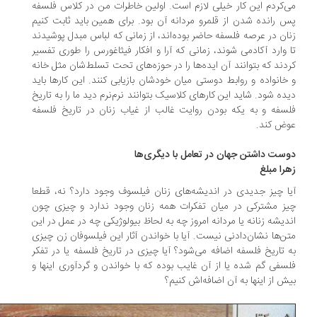
‌کردم این کار خیلی لازم است. اولین خاطرات من در کلاس فلسفه
 رانده شدن از قلمرو مردانه آن بود. برای همین باید ثابت کنیم
ان در عرصه فلسفه حاضر بوده‌اند، از زمانی که لباس مبدل پوشیدند
 وارد آکادمی شوند، زمانی که آرا و افکار فیثاغورس را طوری تفسیر
دند که بتوانند آن ایده‌ها را در حوزه‌های تحت تسلط‌شان مثل خانه
خانواده و روابط دوستی میان خودشان بازیابی کنند. این کارها باید
ده شود. شاید این کارهای کلاسیک بتوانند نرم‌نرم دید ما را به تاریخ
سفه و به یکه بودن روایت غالب از غیاب زنان در تاریخ فلسفه
ض کند.
ست داشتن جهان در تعامل با دیگری‌ها
را مبلغ
ا چیز جدیدی در اندیشه‌های زنان فیلسوف وجود دارد؟ نه، قطعا
ز مشترکی در میان تفکرات همه زنان وجود ندارد و چیزی چون
دیشه زنانه یا مردانه امروز چه به لحاظ بیولوژیکی چه در عمل در این
ن‌ها نشان‌دادنی نیست. آیا با خواندن آثار این فیلسوفان زن چیزی
 تاریخ فلسفه اضافه می‌شود؟ آیا چیزی در تاریخ فلسفه یا در تفکر
سفی گم شده یا از آن غایب بوده که با خواندن و گردآوری اینها و
ش از اینها به آن اضافه‌اش کنیم؟