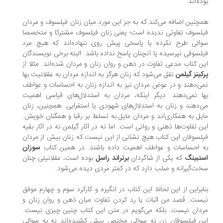
ده‌اند.
چنین اضافه می‌کند که به جز این مورد میان زنان فیلسوف و مردان
لسوف تفاوتی ندیده است؛ یعنی زنان فیلسوف مشترکا و متخصصا
الی طرح نکرده‌ یا پاسخی پیش روی ننهاده‌اند که هیچ مرد
لسوفی نپرسیده یا آنچنان پاسخ نداده باشد. البته برخی نویسندگان
ن کتاب مدعی تفاوت در ذهن و روان زنان و مردان شده‌اند. مثلا از
کینز گیلمن
نقل می‌شود که زنان هرگز به اندازه مردان به عقلانیت بها
ی‌دهند و در عوض مردان نیز به اندازه زنان به احساسات و عواطف
ا نمی‌دهند. دیگر اینکه، مردان به استدلال‌های قیاسی اهمیت
‌دهند و زنان به استدلال‌های شهودی یا استقرایی. همچنین، زنان
یل به همکاری‌اند و مردان مایل به تسلط بر رقبا و همگنان خویش.
ن تفاوت‌ها ذهنی و روانی است. اما نه در آثار گیلمن نه در آثار بقیه
لسوفان این کتاب هیچ نشانی از این نیست که زنان بیش از مردان
 احساسات و عواطف اهمیت داده باشند. در همین کتاب
سوزان
تبینگ
که یکی از شاگردان
برتراند راسل
بوده‌ است، عقلانیتی چنان
ت‌گیرانه و صلب دارد که در کمتر مردی دیده می‌شود.
ابراین از این لحاظ این کتاب در انگیزه و کارکرد سوم و چهارم موفق
ست. قصد من اثبات یا رد کردن تفاوت میان ذهن و روان زنان و
دان نیست. بلکه می‌گویم در متن این کتاب چنین چیزی نیست.
ن فیلسوفان زن نه سوالی مختص پیش کشیده‌اند نه به سوالی