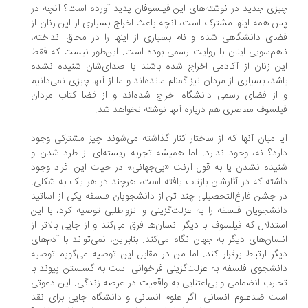
زی جدید در نوشته‌های این فیلسوفان پدید آورده است؟ آنچه در
 همه اینها مشترک است، آنچه باعث اخراج بسیاری از این زنان از
ای دانشگاهی شده و نام بسیاری از اینها را در محاق انداخته،
هم‌سویی اینان با روایت رسمی بوده است. این‌طور نیست که فقط
ن زنان از آکادمی اخراج شده باشند یا صدای‌شان شنیده نشده
شد، بسیاری از مردان نیز گمنام مانده‌اند و ما از آنها چیزی نمی‌دانیم
از فضای رسمی دانشگاه اخراج شده‌اند و از قضا کتاب مردان
لسوف معاصری هم درباره آنها نوشته نخواهد شد.
ا میان آنها که از ساختار کنار گذاشته می‌شوند چیز مشترکی وجود
رد؟ نه، وجود ندارد. اما همیشه تجربه زیسته‌ای از طرد شدن و
یده نشدن یا به قول آرنت «بی‌جهانی» در حیات این افراد وجود
شته که در آثارشان بازتاب یافته است، هرچند در هر یک به شکلی.
 جشن فارغ‌التحصیلی چند تن از دانشجویان فلسفه یکی از اساتید
نشجویان فلسفه را به عزلت‌گزینی و انزواطلبی توصیه کرد، با این
تدلال که فیلسوف با دیگر انسان‌ها فرق می‌کند و از جایی بالاتر از
سان‌های دیگر به جهان نگاه می‌کند. بنابراین، نمی‌تواند با آدم‌های
گر ارتباط برقرار کند. اما من در مقابل این توصیه می‌گویم توصیه
نشجوی فلسفه به عزلت‌گزینی فراخوانی است به گسستن پیوند با
ارب انضمامی و بی‌اعتنایی به واقعیت در عرصه زندگی. این دعوتی
ت ضدعلوم انسانی. اگر علوم انسانی و دانشگاه جایی برای نقد