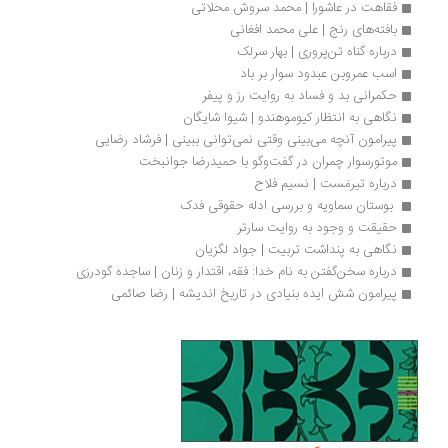
فقاهت در عاشورا | محمد سروش محلاتی
بافته‌های رنج | علی محمد افغانی
درباره گناه تن‌پروری | بهار سرلک
اسب عمروبن عبدود سوار بر باد
حکمرانی بد و فساد به روایت رز و پیفر
نگاهی به انتظار کیوموهندو | شیوا شایگان
پیرامون آنچه می‌بینی وقتی نمی‌توانی ببینی | فرشاد رضایی
موتورسوار چمران در گفت‌وگو با حمیدرضا جوانبخت
درباره تیرمَست | نسیم فلاح	
 بوستان سماویه و بررسی ادله حقوقی فدک
حقیقت و وجود به روایت سارتر
نگاهی به پنداشت تربیت | جواد لگزیان
درباره سخن‌گفتن به نام خدا: فقه، اقتدار و زنان | ساجده گودرزی
پیرامون شش ایده بنیادی در تاریخ اندیشه | رضا صائمی