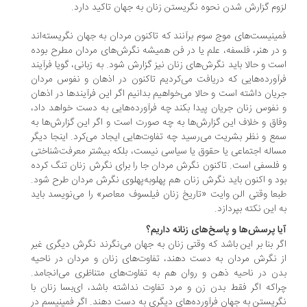
وم گزارش شدن نحوه نگریستن زنان به جهان تاکید دارد.
ینیست‌های موج سوم برآنند که تاکنون مردان به جهان نگریسته‌اند
در هنر، فلسفه، علم یا در فن همیشه نگرش‌های مردان مطرح بوده
ت و حالا باید نگرش‌های زنان نیز گزارش شود. به زبانی، گویا فرآیند
آورده‌هایی که دریافت می‌کردیم تاکنون در اذهان و نفوس مردان
یان داشته است و حالا می‌خواهیم بدانیم اگر این فرآیندها در اذهان
نفوس زنان جریان پیدا بکند چه فرآورده‌هایی به دست خواهد داد،
اق و خلاف این گزارش‌ها به چه صورت است و اگر این گزارش‌ها به
ع و نظر بشریت می‌رسید چه تفاوت‌هایی ایجاد می‌کرد. اینجا دیگر
اله‌ اجتماعی یا حقوق یا سیاسی نیست، بلکه بیشتر معرفت‌شناختی
فلسفی است. تاکنون نگرش مردان جا را برای نگرش زنان تنگ کرده
د و اکنون باید نگرش زنان هم پهلوبه‌پهلوی نگرش مردان طرح شود.
عا وقتی الن وایت «تاریخ زنان فیلسوف معاصر» را می‌نویسد باید
 این نکته بپردازد.
ا پرسش‌ها و پاسخ‌های زنانه داریم؟
ر بنا بر این باشد که وقتی زنان به جهان می‌نگرند نگرش دیگری غیر
 نگرش مردان به دست دهند، تفاوت‌های زنان و مردان در ناحیه
ن در ناحیه ذهن و روان هم به تفاوت‌های متناظری می‌انجامد.
اکه اگر فقط بدن زن و مرد تفاوت نداشته باشد، ای‌بسا زنان با
ریستن به جهان فرآورده‌های دیگری به دست دهند. اگر فمینیسم در