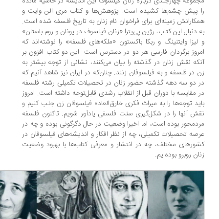
موعه چهارجلدی درباره زنان فیلسوف این اندیشه در حاشیه مانده
 پیش چشم‌ها کشیده است. پژوهش‌ها و کتاب مری الن وایت و
کارانش زمینه‌ای برای فراخوان نام زنان به تاریخ فلسفه شده است.
 دنبال این کتاب، رژین پی‌یترا «زنان فیلسوف در یونان و روم باستان»
لیزا وایتنینگ و ربکا باکستون «ملکه‌های فلسفه‌» را نوشته‌اند که
روز برگردان فارسی هر دو در دسترس است. این دو کتاب افزون بر
که نقش زنان در گذشته را بیان می‌کنند، نشانی از توجه بیشتر به
 در فلسفه و به فیلسوفان زنند. چنان‌که در ایران نیز شاهد آنیم که
 دو سه دهه گذشته حضور زنان در تحصیلات تکمیلی رشته فلسفه
 مقایسه با دوران قبل از انقلاب رشدی قابل‌توجه داشته است. امروز
ید توجه‌ها را به میراث فکری خارق‌العاده فیلسوفان زن جلب کنیم و
ش آنها را در شکل‌گیری سنت فلسفی یادآور شویم. تاکنون فلسفه
دمحور بوده است، اما اخیرا وضعیت در حال دگرگونی بوده و چه در
صه تحصیلات تکمیلی، چه از نظر افکار و اندیشه‌های فیلسوفان در
ورهای مختلف، چه در انتشار و معرفی کتاب‌ها با بهبود وضعیت
ان روبرو بوده‌ایم.