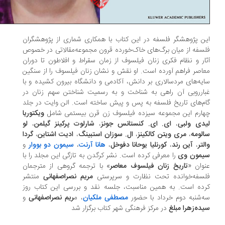
ن پژوهشگر فلسفه در این کتاب با همکاری شماری از پژوهشگران
سفه از میان برگ‌های خاک‌خورده قرون مجموعه‌مقالاتی در خصوص
ار و نظام فکری زنان فیلسوف از زمان سقراط و افلاطون تا دوران
اصر فراهم آورده است. او نقش و نشان زنان فیلسوف را از سنگین
یه‌های مردسالاری بر دانش، آکادمی و دانشگاه بیرون کشیده و با
ارروبی آن راهی به شناخت و به رسمیت شناختن سهم زنان در
م‌های تاریخ فلسفه به پس و پیش ساخته است. الن وایت در جلد
ارم این مجموعه سیزده فیلسوف زن قرن بیستمی شامل
ویکتوریا
دی ولبی
، ‌
ای.‌ ای. کنستانس جونز
،
شارلوت پرکینز گیلمن
،
لو
لومه
،
مری ویتن کالکینز
،
ال. سوزان استبینگ
،
ادیت اشتاین
،
گردا
لتر
،
آین رند
،
کورنلیا یوحانا دفوخل
،
هانا آرنت
،
سیمون دو بووار
و
مون وی
را معرفی کرده است. نشر کرگدن به ‌تازگی این مجلد را با
وان «
تاریخ زنان فیلسوف معاصر
» با ترجمه گروهی از مترجمان
سفه‌خوانده تحت نظارت و سرپرستی
مریم نصراصفهانی
منتشر
ده است. به همین مناسبت، جلسه نقد و بررسی این کتاب روز
‌شنبه دوم خرداد با حضور
مصطفی ملکیان
، م
ریم نصراصفهانی
و
ده‌زهرا مبلغ
در مرکز فرهنگی شهر کتاب برگزار شد