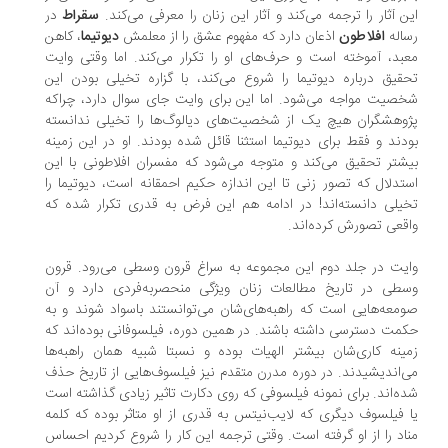
ن آثار را ترجمه می‌کند و آثار این زنان را معرفی می‌کند.
سقراط
در
اله
افلاطون
اذعان دارد که مفهوم عشق را از معلمش
دیوتیما
، کاهن
بد، آموخته است و حرف‌های او را تکرار می‌کند. اما وقتی وایت
قیق درباره دیوتیما را شروع می‌کند، با گزاره تخیلی بودن این
صیت مواجه می‌شود. اما این برای وایت جای سوال دارد، چراکه
وهشگران هیچ‌ یک از شخصیت‌های دیالوگ‌ها را تخیلی ندانسته
دند و فقط برای دیوتیما استثنا قائل شده‌ بودند. او در این زمینه
شتر تحقیق می‌کند و متوجه می‌شود که مفسران افلاطونی با این
تدلال که تصور زنی تا این اندازه حکیم احمقانه است، دیوتیما را
یلی دانسته‌اند! در ادامه هم این فرض به ‌قدری تکرار شده که
قعی تصورش کرده‌اند.
یت در جلد دوم این مجموعه به سراغ قرون‌ وسطی می‌رود. قرون
سطی در تاریخ مطالعات زنان ویژگی منحصربه‌فردی دارد و آن
معه‌هایی است که راهبه‌های‌شان می‌توانستند باسواد شوند و به
مت دسترسی داشته باشند. در همین دوره، فیلسوفانی بوده‌اند که
ینه کاری‌شان بیشتر الهیات بوده و نسبتا شبیه همان‌ راهبه‌ها
‌اندیشیدند. در دوره مدرن متقدم نیز فیلسوف‌هایی از تاریخ حذف
ه‌اند. برای نمونه فیلسوفی که روی دکارت تاثیر زیادی گذاشته است
 فیلسوف دیگری که لایب‌نیتس به قدری از او متاثر بوده که کلمه
اد را از او گرفته است. وقتی ترجمه این کار را شروع کردیم احساس