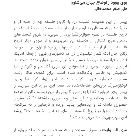
ی بهبود ز اوضاع جهان می‌شنوم
ی‌اصغر محمدخانی
ش از این همیشه نسبت زن با تاریخ فلسفه چه از جنبه آرا و
رگاه‌های فیلسوفان به او، چه از نظر غیاب معنادار زنان فیلسوف در
ریخ فلسفه در نظرم سوال‌برانگیز بود. از سویی، در تاریخ فلسفه‌های
می هیچ نشانی از فلاسفه زن نمی‌دیدم و از سوی دیگر تاریخ
سفه غرب از ارسطو تا کانت و شوپنهاور پر بود از آرای غریب درباره
ان. حال آنکه شمار فیلسوفان زن در کشورهای غربی از جمله امریکا،
مان، فرانسه و بریتانیا بسیار بیشتر از سایر جهان بوده است. ما
رانیان امروز با برخی از فیلسوفان زن غربی آشناییم و آثارشان نیز
‌وبیش به فارسی برگردانده شده است. برای نمونه، هانا آرنت،
مون دوبووار، هلن سیکزو، جودیت باتلر، ژولیا کریستوا و رزا
کرازامبورگ برای‌مان شناخته‌شده‌اند. همه این موارد این سوال‌ها را
ش روی می‌آورد که آیا به‌راستی تا پیش از قرن بیستم زنان از عرصه
سفه غایب بوده‌اند و در آن نقش و حضوری نداشته‌اند؟ اگر نقش و
وری داشته‌اند و ایده‌هایی پدید آورده و کارهایی را به سرانجام
انده‌اند، چرا در تاریخ فلسفه اشاره‌ای به آنان نشده است؟ ریشه
ن کم‌توجهی‌ها چه می‌تواند باشد؟
ی الن وایت
با معرفی سیزده زن فیلسوف معاصر در جلد چهارم از