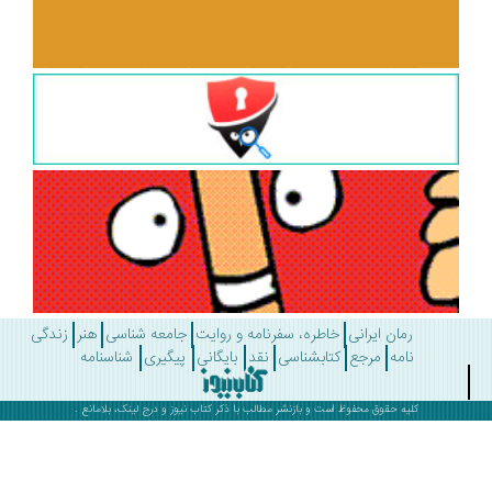
رمان ایرانی
خاطره، سفرنامه و روایت
جامعه شناسی
هنر
زندگی
نامه
مرجع
کتابشناسی
نقد
بایگانی
پیگیری
شناسنامه
کلیه حقوق محفوظ است و بازنشر مطالب با ذکر
کتاب نیوز
و درج لینک، بلامانع .