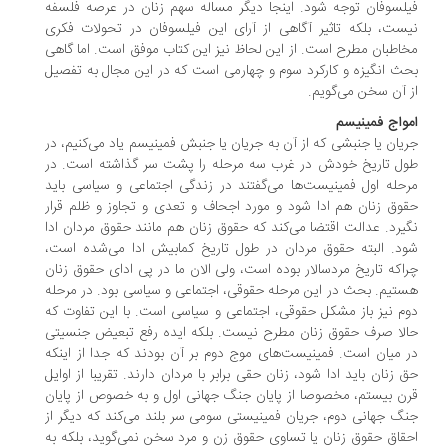
لسوفان توجه شود. اینجا دیگر مساله سهم زنان در عرصه فلسفه
ست، بلکه تاثیر آگاهی از آرای این فیلسوفان در تحولات فکری
اطبان مطرح است. از این لحاظ نیز این کتاب موفق است. اما گاهی
ث انگیزه و کارکرد سوم و چهارمی است که در این مجال به تفصیل
 آن سخن می‌گویم.
واج فمینیسم
یان یا جنبشی که از آن به جریان یا جنبش فمینیسم یاد می‌کنیم، در
ل تاریخ خودش در غرب سه مرحله را پشت سر گذاشته است. در
حله اول فمینیست‌ها می‌گفتند در زندگی اجتماعی و سیاسی باید
وق زنان هم ادا شود و مورد اجحاف و تعدی و تجاوز و ظلم قرار
یرد. عدالت اقتضا می‌کند که حقوق زنان هم مانند حقوق مردان ادا
د. البته حقوق مردان در طول تاریخ کمابیش ادا می‌شده است،
اکه تاریخ مردسالار بوده است، ولی الان ما در پی ادای حقوق زنان
تیم. بحث در این مرحله حقوقی، اجتماعی و سیاسی بود. در مرحله
م نیز باز مشکل حقوقی، اجتماعی و سیاسی است. با این تفاوت که
لا صرف حقوق زنان مطرح نیست. بلکه ایده رفع تبعیض جنسیتی
 میان است. فمینیست‌های موج دوم بر آن بودند که جدا از اینکه
 زنان باید ادا شود، زنان حقی برابر با مردان دارند. تقریبا از اوایل
ن بیستم، مخصوصا از پایان جنگ جهانی اول و به خصوص از پایان
گ جهانی دوم، جریان فمینیستی سومی سر بلند می‌کند که دیگر از
قاق حقوق زنان یا تساوی حقوق زن و مرد سخن نمی‌گوید، بلکه به