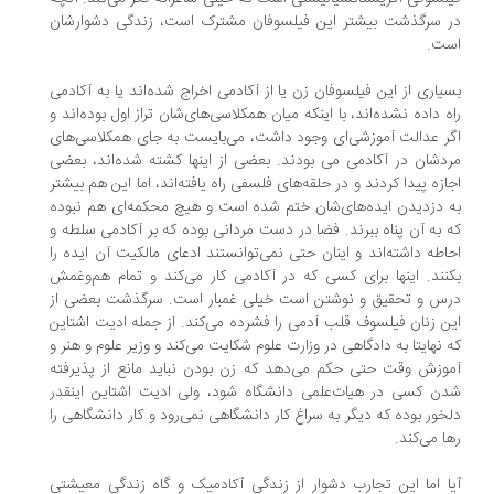
 سرگذشت بیشتر این فیلسوفان مشترک است، زندگی دشوارشان
ت.
یاری از این فیلسوفان زن یا از آکادمی اخراج شده‌اند یا به آکادمی
ه داده نشده‌اند، با اینکه میان همکلاسی‌های‌شان تراز اول بوده‌اند و
ر عدالت آموزشی‌ای وجود داشت، می‌بایست به‌ جای همکلاسی‌های
دشان در آکادمی می بودند. بعضی از اینها کشته شده‌اند، بعضی
ازه پیدا کردند و در حلقه‌های فلسفی راه یافته‌اند، اما این هم بیشتر
 دزدیدن ایده‌های‌شان ختم شده است و هیچ محکمه‌ای هم نبوده
 به آن پناه ببرند. فضا در دست مردانی بوده که بر آکادمی سلطه و
اطه داشته‌اند و اینان حتی نمی‌توانستند ادعای مالکیت آن ایده را
نند. اینها برای کسی که در آکادمی کار می‌کند و تمام هم‌وغمش
س و تحقیق و نوشتن است خیلی غمبار است. سرگذشت بعضی از
ن زنان فیلسوف قلب آدمی را فشرده می‌کند. از جمله ادیت اشتاین
 نهایتا به دادگاهی در وزارت علوم شکایت می‌کند و وزیر علوم و هنر و
وزش وقت حتی حکم می‌دهد که زن بودن نباید مانع از پذیرفته
ن کسی در هیات‌علمی دانشگاه شود، ولی ادیت اشتاین اینقدر
خور بوده که دیگر به سراغ کار دانشگاهی نمی‌رود و کار دانشگاهی را
ا می‌کند.
ا اما این تجارب دشوار از زندگی آکادمیک و گاه زندگی معیشتی