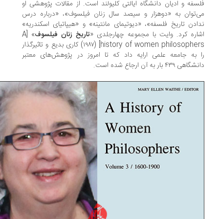
سفه و ادیان دانشگاه ایالتی کلیولند است. از مقالات پژوهشی او
‌توان به «دوهزار و سیصد سال زنان فیلسوف»، «درباره درس
ادن تاریخ فلسفه»، «دیوتیمای مانتینه» و «هیپاتیای اسکندریه»
اره کرد. وایت با مجموعه چهارجلدی «
تاریخ زنان فیلسوف
» [A
history of women philosophers] (۱۹۸۷) کاری بدیع و تاثیرگذار
 به جامعه علمی ارایه داد که تا امروز در پژوهش‌های معتبر
هی ۴۳۹ بار به آن ارجاع شده است.