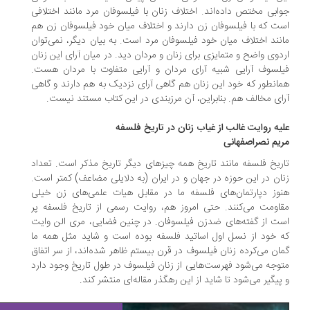
ابی مختص داده‌اند. اختلاف زنان با فیلسوفان مرد مانند اختلافی
ت که با فیلسوفان زن دارند و اختلاف میان خود فیلسوفان زن هم
نند اختلاف میان خود فیلسوفان مرد است. به بیان دیگر، نمی‌توان
دوی واضح و متمایزی برای زنان و مردان دید. در میان آرای این زنان
لسوف آرایی شبیه آرای مردان و آرایی متفاوت با مردان هست.
انطور که خود این زنان هم گاهی آرای نزدیک به هم دارند و گاهی
ای مخالف هم. بنابراین، آن مرزبندی در این کتاب مستند نیست.
یه روایت غالب از غیاب زنان در تاریخ فلسفه
یم نصراصفهانی
ریخ فلسفه مانند تاریخ همه‌ چیزهای دیگر تاریخ مذکر است. تعداد
ان در این حوزه در جهان و در ایران (به دلایلی مضاعف) کمتر است.
وز دپارتمان‌های فلسفه ما در مقابل هیات علمی‌های زن خیلی
اومت می‌کنند. حتی امروز هم، روایت رسمی از تاریخ فلسفه پر
ت از گفته‌های ضدزن فیلسوفان. در چنین فضایی، مری الن وایت
 خود از نسل اول اساتید فلسفه بوده است و شاید مثل همه ما
ان می‌کرده زنان فیلسوف در قرن بیستم ظاهر شده‌اند، از سر اتفاق
وجه می‌شود فهرست‌هایی از زنان فیلسوف در طول تاریخ وجود دارد
پیگیر می‌شود تا شاید از این رهگذر مقاله‌ای منتشر کند.