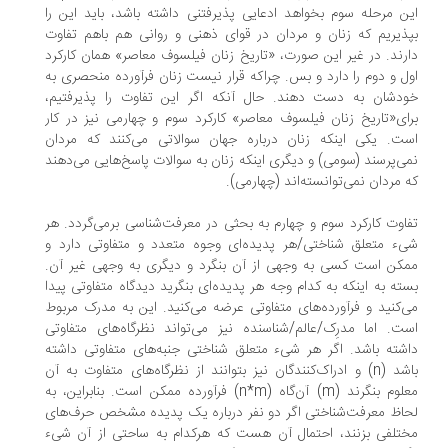
ن مرحله سوم بخواهد ادعایی پذیرفتنی داشته باشد، باید این را
ذیریم که زنان و مردان در قوای ذهنی و روانی هم باهم تفاوت
رند. در غیر این صورت، «تاریخ زنان فیلسوف معاصر» همان کارکرد
ل و دوم را دارد و بس. چراکه قرار نیست زنان فرآورده منحصر‌ی به
دشان به دست دهند. حال آنکه اگر این تفاوت را پذیرفتیم،
ای«تاریخ زنان فیلسوف معاصر» کارکرد سوم و چهارمی نیز در کار
ت. یکی اینکه زنان درباره جهان سوالاتی می‌کنند که مردان
ی‌پرسند (سومی) و دیگری اینکه زنان به سوالات پاسخ‌هایی می‌دهند
 مردان نمی‌توانسته‌اند (چهارمی).
اوت کارکرد سوم و چهارم به بحثی در معرفت‌شناسی برمی‌گردد. هر
ء متعلق شناختی/هر پدیده‌ای وجوه متعدد و متفاوتی دارد و
کن است کسی به وجهی از آن بنگرد و دیگری به وجهی غیر آن.
ته به اینکه به کدام وجه هر پدیده‌ای بنگرید دیدگاه متفاوتی پیدا
‌کنید و فرآورده‌های متفاوتی عرضه می‌کنید. این به مدرک مربوط
ت. اما مدرِک/عالم/شناسنده نیز می‌تواند نظرگاه‌های متفاوتی
شته باشد. اگر هر شیء متعلق شناختی جنبه‌های متفاوتی داشته
باشد (n) و ادراک‌کنندگان نیز بتوانند از نظرگاه‌های متفاوت به آن
معلوم بنگرند (m) آن‌گاه (n*m) فرآورده ممکن است. بنابراین، به
اظ معرفت‌شناختی اگر دو نفر درباره یک پدیده مشخص حرف‌های
تلفی بزنند، احتمال آن هست که هرکدام به ساحتی از آن شی‌ء