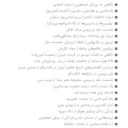
نگاهی به نی‌نای ارسطویی | رضیه انصاری
یادداشتی بر هارمونی خونین | آراسته گنجی‌پور
درباره خاطرات آبله‌رو | مریم فتحی‌پور دیچان
 بهترین‌ها و بدترین‌ها از نگاه امیرالمومنین(ع) 
نشست نقد و بررسی سنگ اقبال
درباره پل رودخانه‌ درینا | لیلا عبداللهی‌اقدم
مروری بر بالاپوشی از قطار | پرنیان خجسته حال
پیرامون نظام‌های سلطه | جواد لگزیان
نگاهی به افتاده بودیم در گردنه حیران | سعیده امین‌زاده
890 هزار نسخه از خاطرات اوباما در یک روز فروش رفت
مردم در گفتمان‌های تاریخ معاصر ایران در گفت‌وگو با عیسی عبدی
علی پروین در دوکوهه | گفت‌گو
نشست نقد و بررسی مجموعه شعر نیما: از غریب من
یک لیست کتاب درباره حضرت زینب(س) 
فلسفه برای همه ترجمه شد
رضا امیرخانی: ما نیازمند تغییریم
آداب قلندری در زمانه‌ی ما | مهدی نوری
زندگی و آثار ویکتور هوگو از نگاه موروا
بریده‌هایی از تسخیر تمدن فرنگی |  رسول جعفریان
ده نقشه سیاسی در اسارت جغرافیا 