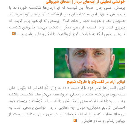
انشی تحلیلی از آینه‌های دردار | اسحاق شیروانی
سش اصلی رمان صرفاً این نیست که آیا آرمان‌ها شکست خورده‌اند یا
.پرسش عمیق‌تر این است: انسان پس از شکست آرمان‌ها چگونه می‌تواند
چنان معنا و هویت خود را حفظ کند؟... پاسخی که ابراهیم برمی‌گزیند، نه
روزی است و نه تسلیم. او راهی دیگر را انتخاب می‌کند: پذیرفتن شکست
ریخی، بدون آنکه به خیانت، گریز از واقعیت یا انکار زندگی پناه ببرد
...
ونای آرام در گفت‌وگو با فاروک شهیچ
یی انسان‌ها ترمزِ خود را از دست داده‌اند و آن کُدِ اخلاقی که نگهبان عقل
یم بود، فروریخته است. در دنیای امروز، همه می‌خواهند فاشیست باشند؛
نی می‌خواهند نفرت، محورِ زندگی‌شان باشد... ما با گوشت و پوست خود
ساس کردیم «دیگری» بودن چه معنایی دارد... نوشتن پاسخی است به
‌عدالتی‌هایی که ما را احاطه کرده‌اند، و در عین حال، ستایشی است از
بایی زندگی و شادی‌هایش
...