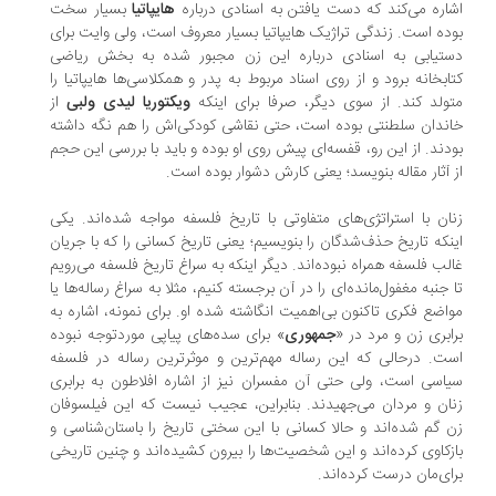
اره می‌کند که دست یافتن به اسنادی درباره
هایپاتیا
بسیار سخت
ده است. زندگی تراژیک هایپاتیا بسیار معروف است، ولی وایت برای
تیابی به اسنادی درباره این زن مجبور شده به بخش ریاضی
ابخانه برود و از روی اسناد مربوط به پدر و همکلاسی‌ها هایپاتیا را
ولد کند. از سوی دیگر، صرفا برای اینکه
ویکتوریا لیدی ولبی
از
ندان سلطنتی بوده است، حتی نقاشی‌ کودکی‌اش را هم نگه داشته
دند. از این رو، قفسه‌ای پیش روی او بوده و باید با بررسی این حجم
 آثار مقاله بنویسد؛ یعنی کارش دشوار بوده است.
ان با استراتژی‌های متفاوتی با تاریخ فلسفه مواجه شده‌اند. یکی
نکه تاریخ حذف‌شدگان را بنویسیم؛ یعنی تاریخ کسانی را که با جریان
لب فلسفه همراه نبوده‌اند. دیگر اینکه به سراغ تاریخ فلسفه می‌رویم
 جنبه مغفول‌مانده‌ای را در آن برجسته کنیم، مثلا به سراغ رساله‌ها یا
اضع فکری تاکنون بی‌اهمیت انگاشته ‌شده او. برای نمونه، اشاره به
ابری زن و مرد در «
جمهوری
» برای سده‌های پیاپی موردتوجه نبوده
ت. درحالی که این رساله مهم‌ترین و موثرترین رساله در فلسفه
اسی است، ولی حتی آن مفسران نیز از اشاره افلاطون به برابری
ان و مردان می‌جهیدند. بنابراین، عجیب نیست که این فیلسوفان
 گم شده‌اند و حالا کسانی با این سختی تاریخ را باستان‌شناسی و
زکاوی کرده‌اند و این شخصیت‌ها را بیرون کشیده‌اند و چنین تاریخی
ای‌مان درست کرده‌اند.