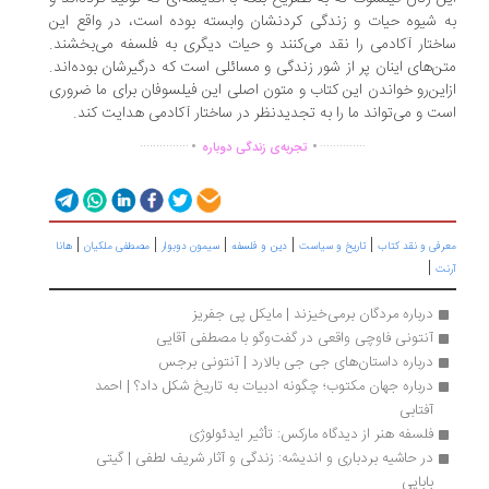
 شیوه حیات و زندگی کردنشان وابسته بوده است، در واقع این
ختار آکادمی را نقد می‌کنند و حیات دیگری به فلسفه می‌بخشند.
ن‌های اینان پر از شور زندگی و مسائلی است که درگیرشان بوده‌اند.
این‌رو خواندن این کتاب و متون اصلی این فیلسوفان برای ما ضروری
ت و می‌تواند ما را به تجدیدنظر در ساختار آکادمی هدایت کند.
.
.
...............
..............
تجربه‌ی زندگی دوباره
|
|
|
|
|
رفی و نقد کتاب
تاریخ و سیاست
دین و فلسفه
سیمون دوبوار
مصطفی ملکیان
هانا
|
نت
درباره مردگان برمی‌خیزند | مایکل پی جفریز
آنتونی فاوچی واقعی در گفت‌وگو با مصطفی آقایی
درباره داستان‌های جی جی بالارد | آنتونی برجس
درباره جهان مکتوب؛ چگونه ادبیات به تاریخ شکل داد؟ | احمد 
آفتابی
فلسفه هنر از دیدگاه مارکس: تأثیر ایدئولوژی
در حاشیه بردباری و اندیشه: زندگی و آثار شریف لطفی | گیتی 
بابایی