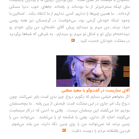
ل اینکه سحرخیزتر از ما بوده‌اند و رفته‌اند جاهای خوب دنیا مسکن
ده‌اند... ما همین چیزها را نداریم. کسی نداریم از ما انتقاد بکند... استالین با
ود اینکه خودش گرجی بود، می‌خواست در گرجستان نیز همه روسی
ف بزنند...من میرم رو میندازم پیش آقای خامنه‌ای، من برای خودم رو
نداخته‌ام برای تو و امثال تو میرم رو میندازم... به شرطی که شماها برگردید
 مملکت خودتان خدمت کنید
...
ای سناریست در گفت‌وگو با سعید مطلبی
ر بخواهم فیلمی بسازم که بگویم دروغ چیز بدی است باور نمی‌کنند، چون
وغ یک امر جاری در این مملکت است. قبحش از بین رفته... ما بچه‌مسلمان
دیم. اما می‌گفتند این مسلمان نیست... وقتی به آدمی که در کار سینماست
‌گویند اجازه کار نداری، یعنی با شکنجه او را می‌کشند... می‌توانند من را
ین بزنند اما نمی‌توانند من را روی زمین نگه دارند، من بلند می‌شوم...
دین عاشقانه مردم را دوست داشت
...