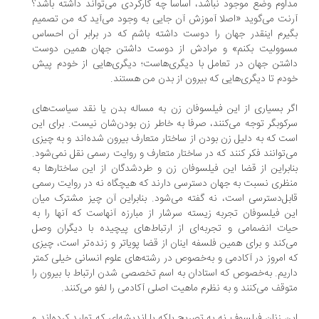
اوم وضع موجود نباشد، اساسا چه کارکردی می‌تواند داشته باشد؟
نت می‌گوید «اصلا آموزش آن جایی به وجود می‌آید که من تصمیم
یرم اینقدر جهان را دوست داشته باشم که در برابر آن احساس
وولیت بکنم» و مرادش از دوست داشتن جهان همین دوست
شتن جهان در تعامل با دیگری‌هاست؛ دیگری‌هایی از خودم پیش
دم تا دیگری‌هایی که بیرون از بدن من هستند.
ر بسیاری از این فیلسوفان زن به مساله بدن یا نقد سیاست‌های
کوبگر توجه می‌کنند، صرفا به خاطر زن بودن‌شان نیست. برای این
ت که به دلیل زن بودن از ساختار متعارف بیرون شده‌اند و به چیزی
‌توانند فکر کنند که در ساختار متعارف و روایت رسمی نقل نمی‌شود.
ابراین از قضا این فیلسوفان زن و طردشدگان از این ساختارها به
ظری نسبت به جهان دسترسی دارند که هیچگاه نه در روایت رسمی
بل‌دسترسی است، نه گفته می‌شود. بنابراین آن چیز مشترک میان
ن فیلسوفان تجربه زیسته سرشار از مبارزه آنهاست که آنها را به
ات انضمامی و تجربه‌ای از ارتباط‌های پیچیده با دیگران وصل
‌کند و برای همین فلسفه اینان از قضا پویاتر و زنده‌تر است، چیزی
 امروز در آکادمی و به‌خصوص در رشته‌های علوم انسانی خیلی کمتر
ریم. به‌خصوص که استادان به اسم تخصصی شدن ارتباط با بیرون را
وقف می‌کنند و به نظرم ماهیت اصلی آکادمی را لغو می‌کنند.
ن زنان فیلسوف نه به تصریح بلکه با اندیشه‌ای که تولید کرده‌اند و