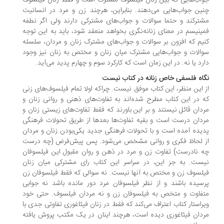
ین جواب‌هایی می‌دهند. بنابراین، هرچند زن و مرد در انسانیت
ترکند و حتما سوالات و جواب‌های مشترکی دارند ولی اگر نطفه
ینیسم در معنای زنانه‌نگری بخواهد منعقد شود، باید به این توجه
یم که افزون بر سوالات و جواب‌های مشترک زنان و مردان، سلسله
الات و جواب‌هایی مشترک میان زنان و مختص به زنان نیز وجود
رد یا نه. در این زمان است که کارکرد سوم و چهارم پدید می‌آید.
اه فلسفی خاص زنانه در کتاب نیست
 این منظر، این کتاب موفق نیست. چراکه اولا تمام فیلسوف‌های زنی
 در این کتاب مطرح شده‌اند به تفاوت‌های ذهنی و روانی زنان و
دان قائل نیستند و بر این باورند که فقط تفاوت‌های زیستی زنان و
دان درست است و بقیه تفاوت‌ها بعدها از طریق تحولات فرهنگی
یده آمده است و با تحولات فرهنگی جدید یکی‌بودن زنان و مردان
 لحاظ فکری و روانی مشخص می‌شود. پس پیش‌فرض (چه درست
 نادرست) تفاوت زن و مرد در ذهن و روان مقبول این فیلسوفان
ست. به جز این، در سراسر این کتاب رای مشترکی میان زنان
لسوف زن و مختص به آنها نیست. نه سوالی که فقط فیلسوفان زن
سیده باشند و از نظر فیلسوفان مرد دور مانده باشد نه جوابی
فاوت و متخص به فیلسوفان زن و نه مردان فیلسوف. حتی خود
راستار کتاب اعتراف می‌کند که فقط در زنان فیثاغوری تفاوتی جدی با
دان فیثاغوری دیده است، هرچند اینان در یک مکتب پروش یافته