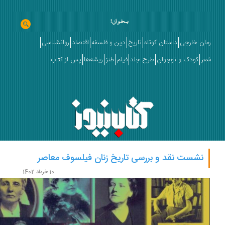
ان خارجی
داستان کوتاه
تاریخ
دین و فلسفه
اقتصاد
روانشناسی
ر
کودک و نوجوان
طرح جلد
فیلم
طنز
ریشه‌ها
پس از کتاب
نشست نقد و بررسی تاریخ زنان فیلسوف معاصر
10 خرداد 1402