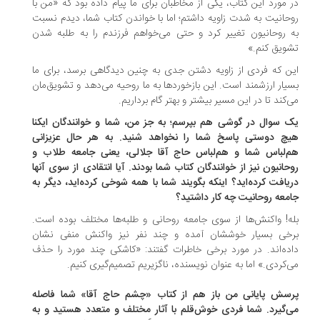
 مورد این کتاب، یکی از مخاطبان برای ما پیام داده بود که «من با
حانیت به شدت زاویه داشتم؛ اما با خواندن کتاب شما، دیدم نسبت
 روحانیون تغییر کرد و حتی می‌خواهم فرزندم را به طلبه شدن
ویق کنم.»
ن که فردی از زاویه دشتن جدی به چنین دیدگاهی برسد، برای ما
یار ارزشمند است. این بازخوردها به ما روحیه می‌دهد و تشویق‌مان
‌کند تا در این مسیر بیشتر و بهتر گام برداریم.
 سوال در گوشی هم بپرسم؛ به جز من، شما و خوانندگان ایکنا
چ دوستی پاسخ شما را نخواهد شنید. به هر حال عزیزانی
‌لباس شما و هم‌لباس حاج آقا جلالی، یعنی جامعه طلاب و
حانیون نیز از خوانندگان کتاب شما بودند. آیا انتقادی از سوی آنها
یافت کرده‌اید؟ اینکه بگویند شما با همه شوخی کرده‌اید، دیگر به
معه روحانیت چه کار داشتید؟
ه! واکنش‌ها از سوی جامعه روحانی و طلبه‌ها مختلف بوده است.
خی بسیار خوششان آمده و چند نفر نیز واکنش منفی نشان
ده‌اند. در مورد برخی خاطرات گفتند: «کاشکی چند مورد را حذف
‌کردی.» اما به عنوان نویسنده، ناگزیریم تصمیم‌گیری کنیم.
سش پایانی من باز هم از کتاب «چشم حاج آقا» شما فاصله
‌گیرد. شما فردی خوش‌قلم با آثار مختلف و متعدد هستید و به