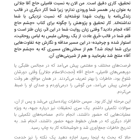
قیق، کاری دقیق است. من الان به نسبت فامیلی حاج آقا جلالی
 عنوان پدر همسر شما ورودی ندارم؛ زیرا شما آثار دیگری در قالب
دگی‌نامه یا روایت شهدا نوشته‌اید که نسبت نزدیکی با شما
اشته‌اند. کار تحقیق و پژوهش را چگونه برای کتاب «چشم حاج
ا» انجام دادید؟ وقتی زبان روایت شما در این اثر، زبان طنز است و
م شما در قالب خَرقِ عادت از یک روحانی ملبس به لباس روحانیت،
توار شده و چرخیده؛ در این مسیر مداقه و نگارش چه تفاوت‌هایی
ای شما ایجاد شد؟ هم از سختی‌های مسیری که به «چشم حاج
ا» منتج شد بفرمایید و هم از شیرینی‌های آن.
صت‌های مختلف و مغتنمی پیش می‌آمد که در مجالس طلبگی یا
رهمی‌های فامیلی، «حاج آقا» (حجت‌الاسلام جلالی) وقتی دورشان
وغ بود، خاطرات را بهتر تعریف می‌کردند. در همان مواقع، هر وقت
صتی پیش می‌آمد، من گوشی را درمی‌آوردم و صدای او را ضبط
‌کردم.
ن مرحله اول کار بود. سپس خاطرات پیاده‌سازی می‌شد و پس از آن،
الات تکمیلی داشتم. یک سری تحقیقات نیز درباره جبهه، به ویژه
لیات‌هایی که حضور داشتند، انجام دادم. مصاحبه‌های تکمیلی با
راد دیگری که در همان خطوط جبهه حضور داشتند، انجام شد. به
ریج خاطرات جمع‌آوری شد و خوشبختانه کار به چاپ رسید.
لا که بحث به اینجا رسید اجازه دهید یک نکته را نیز خدمت