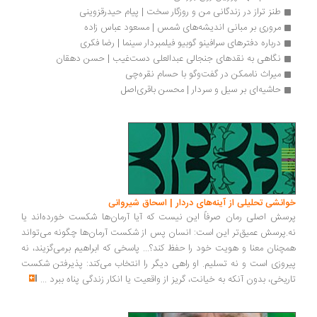
طنز تراز در زندگانی من و روزگار سخت | پیام حیدرقزوینی
مروری بر مبانی اندیشه‌های شمس | مسعود عباس زاده
درباره دفترهای سرافینو گوبیو فیلمبردار سینما | رضا فکری
نگاهی به نقدهای جنجالی عبدالعلی دست‌غیب | حسن دهقان
میراث ناممکن در گفت‌وگو با حسام نقره‌چی
حاشیه‌ای بر سیل و سردار | محسن باقری‌اصل
انشی تحلیلی از آینه‌های دردار | اسحاق شیروانی
سش اصلی رمان صرفاً این نیست که آیا آرمان‌ها شکست خورده‌اند یا
.پرسش عمیق‌تر این است: انسان پس از شکست آرمان‌ها چگونه می‌تواند
چنان معنا و هویت خود را حفظ کند؟... پاسخی که ابراهیم برمی‌گزیند، نه
روزی است و نه تسلیم. او راهی دیگر را انتخاب می‌کند: پذیرفتن شکست
ریخی، بدون آنکه به خیانت، گریز از واقعیت یا انکار زندگی پناه ببرد
...