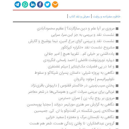
|
|
ره، سفرنامه‌ و روایت
معرفی و نقد کتاب
مروری بر آیا علم و دین سازگارند؟ | عظیم محمودآبادی
نشست نقد و بررسی به جز این سرا، سرایی
نشست نقد و بررسی آوای مرغ آمین، نیما یوشیج و آثارش
مشروح نشست نقد «تکرار» کیرکگور
یادداشتی بر خیلی کم... تقریبا هیچ | امیر جلالی
درباره نوروزنوشت فاضلی | احمد راسخی لنگرودی
و اما در پی فضیلت مک‌اینتایر | میثم غضنفری
نگاهی به پروژه شیلی: داستان پسران شیکاگو و سقوط 
نئولیبرالیسم | مولود پاکروان
پختنِ سیب‌زمینی در خاکستر ققنوس | داریوش باقری‌نژاد
غربالی برای بررسی سرقت ادبی و هم‌سانی‌ها در شعر معاصر
مروری بر روح یک زن | عمران دسترس
نگاهی به گزارش سر هنری مورتیمر دوراند | مجتبا پورمحسن
سه‌گانه‌ی زمین شکسته در گفت‌وگو با ان. کی. جمیسین
نگاهی به تابستان مرگ و معجزه | سعید خزایی
گروس عبدالملکیان: تا وقتی زندگی‌ هست، شعر هم هست