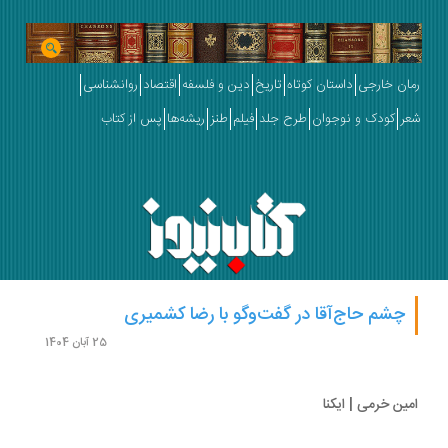
ان خارجی
داستان کوتاه
تاریخ
دین و فلسفه
اقتصاد
روانشناسی
ر
کودک و نوجوان
طرح جلد
فیلم
طنز
ریشه‌ها
پس از کتاب
چشم حاج‌آقا در گفت‌وگو با رضا کشمیری
25 آبان 1404
ین خرمی | ایکنا