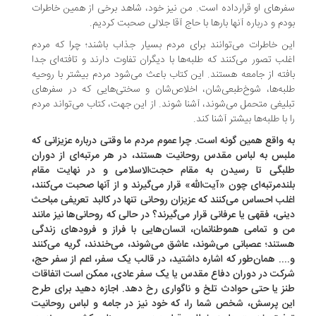
رهای او قرارداده است. من نیز خود، شاهد برخی از همین خاطرات
دم و درباره آنها بارها با حاج‌ آقا جلالی صحبت کردیم.
ن خاطرات می‌توانند برای مردم بسیار جذاب باشند؛ چرا که مردم
لب تصور می‌کنند که طلبه‌ها با دیگران تفاوت دارند و تافته‌ای جدا
فته از جامعه هستند. این کتاب باعث می‌شود مردم بیشتر با روحیه
به‌ها، شوخ‌طبعی‌شان، اخلاص‌شان و سختی‌هایی که در سفرهای
لیغی متحمل می‌شوند، آشنا شوند. از این جهت، کتاب می‌تواند مردم
 با طلبه‌ها بیشتر آشنا کند.
 واقع همین گونه است. چرا عموم مردم ما وقتی درباره عزیزانی که
بس به لباس مقدس روحانیت هستند، در هر مرتبه‌ای از دوران
بگی تا رسیدن به مقام حجت‌الاسلامی و در نهایت مقام
ندمرتبه‌ای چون «آیت‌الله» قرار می‌گیرند و از آنها صحبت می‌کنند،
لب احساس می‌کنند که عزیزان روحانی تنها در کالبد تعریفی مباحث
نی، فقهی یا عرفانی قرار می‌گیرند؟ در حالی که روحانی‌ها نیز مانند
 و تمامی هموطنانمان، انسان‌هایی با فراز و فرودهای زندگی
تند؛ عصبانی می‌شوند، عاشق می‌شوند، می‌خندند، گریه می‌کنند
... همان‌طور که اشاره داشتید، در قالب یک سفر، اعم از سفر حج،
کت در دوران دفاع مقدس یا یک سفر عادی، ممکن است اتفاقات
ز یا حتی حوادث تلخ و ناگواری رخ دهد. اجازه دهید برای طرح
ن پرسش، شخص شما را، که خود نیز در جامه و لباس روحانیت