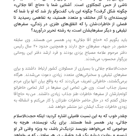
شی از حس کنجکاوی است. آشنایی شما با «حاج آقا جلالی»
ونه شکل گرفت؟ چگونه این باب گفت‌وگو باز شد که او با شما که
یسنده‌ای با آثار مختلف و متعدد هستید، به تفاهمی رسیدید تا
لی از خاطرات‌شان را که اتفاق‌های طنزی در زندگی، سفرهای
لیغی و دیگر سفرهایشان است، به رشته تحریر درآورید؟
ید بگویم که «حاج آقا جلالی» پدرِ همسر من هستند. وی سابقه
حضور در جبهه، سفرهای حج دارند و همچنین حدود ۲۰ سال رئیس
تر مرحوم علامه مصباح یزدی بودند و فرد ارشد دفتر این روحانی
رگوار محسوب می‌شدند.
ت‌الاسلام جلالی با بسیاری از مسئولان کشور ارتباط داشتند و برای
رهای تبلیغی و سخنرانی‌های متعدد زیادی دعوت می‌شدند. هرگاه
می‌گشتند، خاطراتی تعریف می‌کردند که به واقع بیان آنها برای مردم
یار جذاب است. وی طی تمامی این سفرها در کنار تمامی خاطراتو
له‌بارشان از سفرها؛ خاطرات طنز جذاب زیادی داشتند. من به حاج‌آقا
ال گفتم که در حال حاضر خاطرات طنزتان را کار می‌کنم و انشالله به
دی خاطرات جنگ ایشان نیز منتشر خواهد شد.
در خوب که به این نسبت فامیلی اشاره کردید؛ اینکه حجت‌الاسلام
الی، پدر همسر شما هستند. برای یک نویسنده، هرچه به
ضوعی که می‌خواهد بنویسد نزدیک‌تر باشد، به ویژه وقتی اثر او
سیم و روایت درباره یک فرد حقیقی در هر ساحتی که می‌خواهد