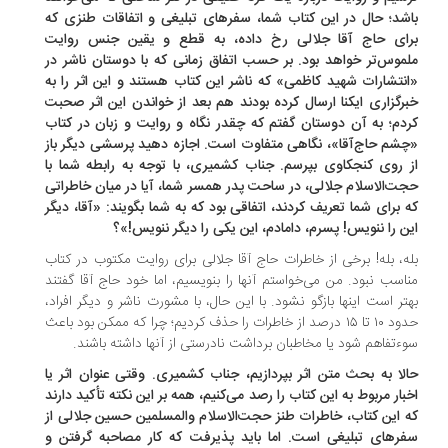
شد؛ حال در این کتاب شما، سفرهای تبلیغی و اتفاقات طنزی که
ای حاج آقا جلالی رخ داده، به قطع و یقین جنس روایت
موس‌تر خواهد بود. بر حسب اتفاق زمانی که با دوستان ناشر در
نتشارات شهید کاظمی» که ناشر این کتاب هستند و این اثر را به
رگزاری ایکنا ارسال کرده بودند هم بعد از خواندن این اثر صحبت
دم؛ به آن دوستان گفتم که چقدر نگاه و روایت و زبان در کتاب
شم حاج‌آقا»، نگاهی متفاوت است. اجازه دهید پرسشی دیگر باز
 روی کنجکاوی بپرسم. جناب کشمیری، با توجه به رابطه شما با
ت‌الاسلام جلالی، در ساحت پدر همسر شما، آیا در میان خاطراتی
 برای شما تعریف کردند، اتفاقی بود که به شما بگویند: «آقا، دیگر
ن را ننویس! پسرم، دامادم، این یکی را دیگر ننویس!»؟
ه، بله! برخی از خاطرات حاج آقا جلالی برای روایت مکتوب در کتاب
اسب نبود. من می‌خواستم آنها را بنویسیم، اما خود حاج آقا گفتند
تر است اینها بازگو نشود. با این حال، با مشورت ناشر و دیگر افراد،
حدود ۱۰ تا ۱۵ درصد از خاطرات را حذف کردیم؛ چرا که ممکن بود باعث
ء‌تفاهم شود یا مخاطبان برداشت نادرستی از آنها داشته باشند.
لا به بحث متن اثر بپردازیم، جناب کشمیری. وقتی عنوان اثر یا
بار مربوط به این کتاب را رصد می‌کنیم، همه بر این نکته تأکید دارند
 این کتاب، خاطرات طنز حجت‌الاسلام والمسلمین حسین جلالی از
رهای تبلیغی است. اما باید پذیرفت که کار مصاحبه گرفتن و