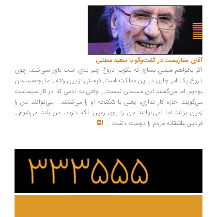
ای سناریست در گفت‌وگو با سعید مطلبی
ر بخواهم فیلمی بسازم که بگویم دروغ چیز بدی است باور نمی‌کنند، چون
وغ یک امر جاری در این مملکت است. قبحش از بین رفته... ما بچه‌مسلمان
دیم. اما می‌گفتند این مسلمان نیست... وقتی به آدمی که در کار سینماست
‌گویند اجازه کار نداری، یعنی با شکنجه او را می‌کشند... می‌توانند من را
ین بزنند اما نمی‌توانند من را روی زمین نگه دارند، من بلند می‌شوم...
دین عاشقانه مردم را دوست داشت
...