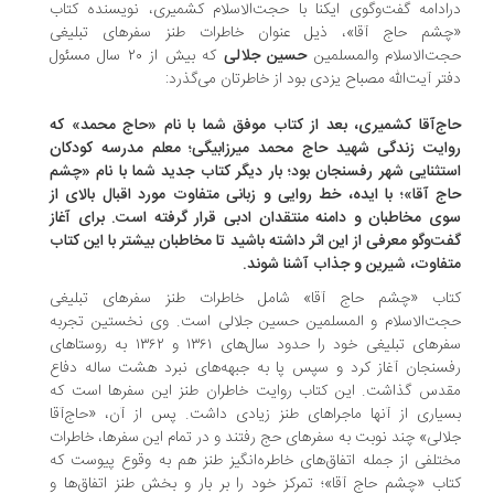
ادامه گفت‌وگوی ایکنا با حجت‌الاسلام کشمیری، نویسنده کتاب
شم حاج آقا»، ذیل عنوان خاطرات طنز سفرهای تبلیغی
ت‌الاسلام والمسلمین
حسین جلالی
که بیش از ۲۰ سال مسئول
تر آیت‌الله مصباح یزدی بود از خاطرتان می‌گذرد:
ج‌آقا کشمیری، بعد از کتاب موفق شما با نام «حاج محمد» که
ایت زندگی شهید حاج محمد میرزابیگی؛ معلم مدرسه کودکان
تثنایی شهر رفسنجان بود؛ بار دیگر کتاب جدید شما با نام «چشم
ج آقا»؛ با ایده، خط روایی و زبانی متفاوت مورد اقبال بالای از
ی مخاطبان و دامنه منتقدان ادبی قرار گرفته است. برای آغاز
ت‌وگو معرفی از این اثر داشته باشید تا مخاطبان بیشتر با این کتاب
فاوت، شیرین و جذاب آشنا شوند.
اب «چشم حاج آقا» شامل خاطرات طنز سفرهای تبلیغی
ت‌الاسلام و المسلمین حسین جلالی است. وی نخستین تجربه
سفرهای تبلیغی خود را حدود سال‌های ۱۳۶۱ و ۱۳۶۲ به روستاهای
سنجان آغاز کرد و سپس پا به جبهه‌های نبرد هشت ساله دفاع
دس گذاشت. این کتاب روایت خاطران طنز این سفرها است که
یاری از آنها ماجراهای طنز زیادی داشت. پس از آن، «حاج‌آقا
الی» چند نوبت به سفرهای حج رفتند و در تمام این سفرها، خاطرات
تلفی از جمله اتفاق‌های خاطره‌انگیز طنز هم به وقوع پیوست که
اب «چشم حاج آقا»؛ تمرکز خود را بر بار و بخش طنز اتفاق‌ها و