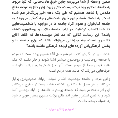
ین واسطه از شما می‌پرسم چنین خَرقِ عادت‌هایی، که تنها مربوط
 جامعه محترم روحانیت نیست، حتی ورود زبان طنز به عرصه دفاع
دس را شاهد هستیم که طی یک دهه اخیر پررنگ‌تر هم شده
ت. به اعتقاد شما، چنین خَرقِ عادت‌هایی چه کمکی می‌تواند به
معه کتابخوان و عموم افراد جامعه ما در مواجهه با شخصیت‌هایی
 شما انتخاب کرده‌اید، در اینجا جامعه طلاب و روحانیون، داشته
شد؟ آن رسالت کلانی که مد نظر نویسنده‌ها، نه فقط آقای
میری است، چه چیزهایی می‌تواند باشد که برای جامعه ما و
ش فرهنگی‌اش آورده‌های ارزنده فرهنگی داشته باشد؟
ف من در نگارش کتاب «چشم حاج آقا» همین بوده است که مردم
 جامعه روحانیت و روحانیون بیشتر آشنا شوند و فکر نکنند که یک
به فردی جدا از مردم است. آنها نیز شوخی‌های زیادی دارند و
ف‌هایی می‌زنند که مانند همه مردم است.
تی مردم با جامعه روحانیت آشناتر شوند، ارتباط صمیمی‌تری برقرار
‌کنند و هر سوال یا مشکلی داشته باشند، راحت‌تر مطرح می‌کنند.
ن امر باعث می‌شود که جامعه بیشتر با طلبه‌ها و افراد روحانی آشنا
د و به قطع استمرار چنین اقداماتی برکات معنوی بسیار خوبی با خود
 همراه خواهد داشت.
.
.
...............
..............
تجربه‌ی زندگی دوباره