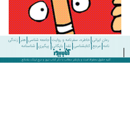
رمان ایرانی
خاطره، سفرنامه و روایت
جامعه شناسی
هنر
زندگی
نامه
مرجع
کتابشناسی
نقد
بایگانی
پیگیری
شناسنامه
کلیه حقوق محفوظ است و بازنشر مطالب با ذکر
کتاب نیوز
و درج لینک، بلامانع .