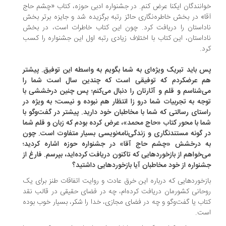
انندگان ایکنا عرض کنم. در جشنواره ادبی حوزه، کتاب «چشم حاج
ا» در بخش خاطره‌نگاری حائز رتبه برگزیده شد و جایزه برتر بخش
داستان را دریافت کرد. چون این کتاب خاطرات است، در بخش
داستان، این کتاب با اختلاف زیادی رتبه اول این جشنواره را کسب
د.
 باید تبریک ویژه‌ای به شما بگویم به واسطه این توفیق. پیشتر
 عرضکردم که توفیقی است که چندین سال است شما را
‌شناسم و قلم و آثارتان را دنبال می‌کنم؛ پس چنین درخششی با
جه به تجربیات شما درو زا انتظار هم نبوده و نیست؛ به ویژه در
ستای رسالتی که شما با مخاطبان خود دارید. پیشتر در گفت‌وگو با
ا با محور کتاب «حاج محمد»، عرض کرده بودم که زبان و قلم شما
 گونه مستندنگاری و زندگی‌نامه‌نویسی بسیار متفاوت است. چون
 درخشش «چشم حاج آقا» در جشنواره حوزه اشاره کردید؛
‌خواهم از بازخوردهایی که تاکنون دریافت کرده‌اید، بپرسم. فارغ از
نواره از خود مخاطبان آیا بازخوردهایی داشتید؟
زخوردهایی که درباره این خرق عادت و روایت اتفاقات طنز برای یک
حانی کشورمان دریافت کرده‌ام، چه در فضای حقیقی در قالب نقد
اب یا گفت‌وگو و چه در فضای مجازی، خدا را شکر، بسیار خوب بوده
ت.