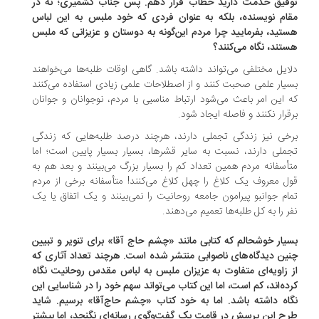
فیق خدمت دارید خطاب قرار دهم. پس جناب کشمیری؛ نه در
ام نویسنده، بلکه به عنوان فردی که خود ملبس به این لباس
تید، بفرمایید چرا مردم این‌گونه به دوستان و عزیزانی که ملبس
تند، نگاه می‌کنند؟
ایل مختلفی می‌تواند داشته باشد. گاهی اوقات طلبه‌ها می‌خواهند
یار علمی صحبت کنند و از اصطلاحات علمی زیادی استفاده می‌کنند
 این امر باعث می‌شود ارتباط مناسبی با مردم، نوجوانان و جوانان
قرار نکنند و فاصله ایجاد شود.
خی نیز زندگی تجملی دارند، هرچند درصد طلبه‌هایی که زندگی
ملی دارند، نسبت به سایر قشرها، بسیار بسیار پایین است؛ اما
أسفانه مردم همین تعداد کم را بسیار بزرگ می‌بینند و بعد هم به
ل معروف یک کلاغ را چهل کلاغ می‌کنند! متأسفانه برخی از مردم
ام جوانبو پیرامون جامعه روحانیت را نمی‌بینند و یک اتفاق یا یک
ر را به کل طلبه‌ها تعمیم می‌دهند.
یار خوشحالم که کتابی مانند «چشم حاج آقا» برای تنویر و تبیین
ین دیدگاه‌های ناصوابی منتشر شده است. هرچند تعداد آثاری که
 زاویه‌ای متفاوت به عزیزان ملبس به لباس مقدس روحانیت نگاه
ده‌اند، کم است، اما این کتاب می‌تواند سهم خود را در شناسایی این
اه داشته باشد. اما به خود کتاب «چشم حاج‌آقا» برسیم. شاید
ح این پرسش در قامت یک گفت‌وگوی رسانه‌ای نگنجد، اما بیشتر