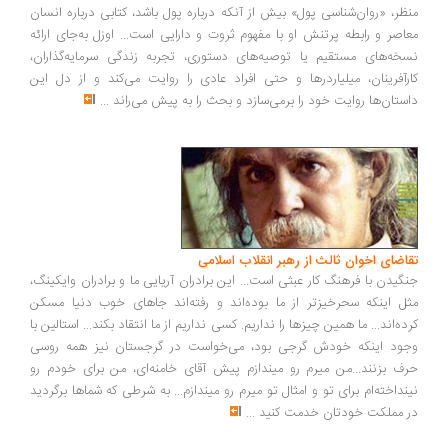
ظر، «روان‌شناسی پول» بیش از آنکه درباره پول باشد، کتابی درباره انسان
اصر و رابطه پرتنش او با مفهوم ثروت و دارایی است... اوزل به‌جای ارائه
خه‌های مستقیم یا توصیه‌های دستوری، تجربه زندگی سرمایه‌گذاران،
رآفرینان، میلیاردرها و حتی افراد عادی را روایت می‌کند و از دل این
ستان‌ها روایت خود را برمی‌سازد و بحث را به پیش می‌راند
...
اضای اخوان ثالث از رهبر انقلاب اسلامی
گیدن با فرهنگ کار عبثی است... این برادران آریایی ما و برادران وایکینگ،
ل اینکه سحرخیزتر از ما بوده‌اند و رفته‌اند جاهای خوب دنیا مسکن
ده‌اند... ما همین چیزها را نداریم. کسی نداریم از ما انتقاد بکند... استالین با
ود اینکه خودش گرجی بود، می‌خواست در گرجستان نیز همه روسی
ف بزنند...من میرم رو میندازم پیش آقای خامنه‌ای، من برای خودم رو
نداخته‌ام برای تو و امثال تو میرم رو میندازم... به شرطی که شماها برگردید
 مملکت خودتان خدمت کنید
...