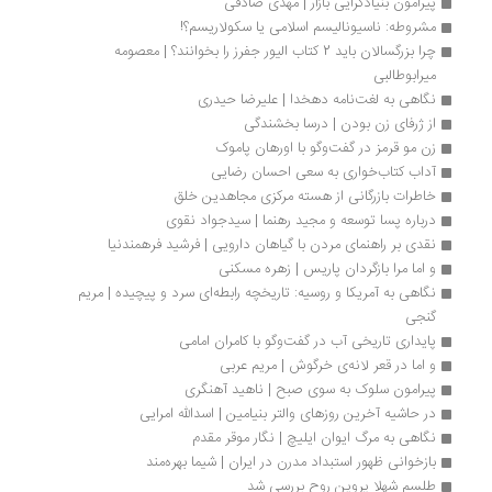
پیرامون بنیادگرایی بازار | مهدی صادقی
مشروطه: ناسیونالیسم اسلامی یا سکولاریسم؟!
چرا بزرگسالان باید 2 کتاب الیور جفرز را بخوانند؟ | معصومه 
میرابوطالبی
نگاهی به لغت‌نامه دهخدا | علیرضا حیدری
از ژرفای زن بودن | درسا بخشندگی
زن مو قرمز در گفت‌وگو با اورهان پاموک
آداب کتاب‌خواری به سعی احسان رضایی
خاطرات بازرگانی از هسته مرکزی مجاهدین خلق
درباره پسا توسعه و مجید رهنما | سیدجواد نقوی
نقدی بر راهنمای مردن با گیاهان دارویی | فرشید فرهمندنیا
و اما مرا بازگردان پاریس | زهره مسکنی
نگاهی به آمریکا و روسیه: تاریخچه رابطه‌ای سرد و پیچیده | مریم 
گنجی
پایداری تاریخی آب در گفت‌وگو با کامران امامی 
و اما در قعر لانه‌ی خرگوش | مریم عربی
پیرامون سلوک به سوی صبح | ناهید آهنگری
در حاشیه آخرین‌ روزهای والتر بنیامین | اسدالله امرایی
نگاهی به مرگ ایوان ایلیچ | نگار موقر مقدم
بازخوانی ظهور استبداد مدرن در ایران | شیما بهره‌مند
طلسم شهلا پروين روح بررسی شد