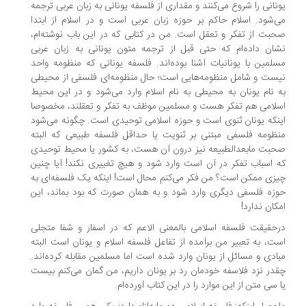
نانی را شروع می‌کنند و مقداری از فلسفه یونانی به زبان عربی ترجمه
‌شود. اسلام حاکم بر حوزه زبان عربی است و در اسلام از ابتدا
بت از تفکر و تعقل است. من در کتابی که در این باب نوشته‌ام،
ان داده‌ام که حتی قبل از ترجمه متون یونانی به زبان عربی
لمین با یونانیات آشنا بوده‌اند. فلسفه یونانی که منظومه واحد
ست و شامل منظومه‌هایی است؛ حال منظومه‌ای فلسفی از محیطی
 نام یونان به محیطی به نام اسلام وارد می‌شود و در این محیط
لامی هم تفکر هست و مسلمین موظف به تفکر و تعقلند، مخصوصا
نکه یونان ثنوی است و حوزه اسلامی توحیدی است. چگونه می‌شود
ظومه فلسفی مبتنی بر ثنویت یا حداقل فلسفه‌ طبیعی که البته
بت مابعدالطبیعه نیز درون آن هست، به کشور یا محیط توحیدی
 اسباب تفکر در آن است وارد شود و هیچ تغییری نکند! آیا چنین
زی ممکن است؟ من فکر می‌کنم محال است! اینکه یک فلسفه‌ای به
زه فلسفی دیگری وارد شود و به همان صورت که بود بماند، این
کان ندارد!
حقیقت فلسفه اسلامی بالمعنی الاعم که در اسفار و شفا متجلی
ت، به تعبیر من برآمده از تفاعل فلسفه اسلام و یونان است البته
ادی و مسائل از یونان وارد شده است اما مسلمین مقابله کرده‌اند.
در نزد فلاسفه خودمان رد بر یونان داریم، من گمان می‌کنم بیست
 سی متن از این موارد را در این کتاب آورده‌ام.