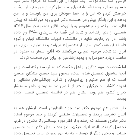
نگی آشنا شده بودند، یک موید آن این است که مرحوم دکتر سید
ین ضیایی رحمه‌الله علیه برای من نقل کرد و من حتی از ایشان
اهش کردم که این را به خط خودش برای من بنویسد و به من
هد و این یادگار پیش من هست؛ دکتر ضیایی به من ‌گفتند که پیش
آقای عصار رفتم و نام «هوسرل» را آوردم! آقای «عصار» در سال 1354
شمسی از دنیا رفته‌اند و شاید این قصه به سال‌های 1350 رخ داده
شد. در آن زمان‌ها شاید در دانشکده ادبیات دانشگاه تهران و گروه
سفه آن هم، کمتر اسمی از «هوسرل» می‌آمد و به عبارتی شهرتی در
ران نداشت. مرحوم ضیایی می‌گفتند که آقای عصار در حدود دو
عت درباره «هوسرل» و پدیدار‌شناسی او، برای من صحبت کردند.
ا شخصیت مهم دیگری از اهل حکمت که به فرانسه رفته است و در
جا مشغول تحصیل شده است، مرحوم سید حسن مشکان طبسی
ت که او هم حکیم و ریاضیدان و شاگرد جهانگیرخان قشقایی و
وند کاشانی و دیگران است. او قاضی عدلیه بود و اواخر مستشار
وان کشور هم بود، ایشان هم در فرانسه تحصیل فلسفه کرده
دند.
ر بعدی هم مرحوم دکتر عبدالجواد فلاطوری است. ایشان هم به
مان تشریف بردند و تحصیلات منظمی کردند و بعد مرحوم استاد
تر حائری هستند که رفتند و از آغاز دوره لیسانس تا دکتری در غرب
صیل کردند. البته افراد دیگری نیز بودند مثل دکتر سید حسین
ایی و برخی دیگر از دوستان که به این نحو در غرب تحصیل کرده