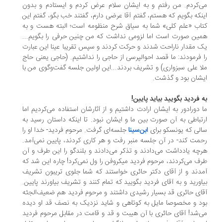
‌کردم. من رفتم و به ایشان سلام عرض کردم و ایستادم و بدون
نکه بگویم که هستم، گفتم آقا عرضی دارم، گفتند خب بگو، گفتم این
اب «علم کلی» شما به سیاق شرح منظومه است؛ البته هست و به
ین صورت است اما لزومی نداشت که من چنین حرفی را بگویم...
 مقدار ناراحت شدند و حرکت کردند و سپس تقریبا عینا این عبارت
 فرمودند: ما قصد احوالپرسی از حاجی را نداشتیم. (حاجی یعنی حاج
ا علی سبزواری) و تشریف بردند...این اولین جلسه گفت‌وگوی من با
شان بود و گذشت.
 فردید بگویید بیاید پایین!
 دورادور به ایشان ارادت داشتیم و از آثارشان استفاده می‌کردیم اما
تباطی به آن صورت بین ما و ایشان نبود. تا اینکه داستان رسید به
لی که یونسکو برای
ابن‌سینا
جلسه‌ای گرفت. مرحوم فردید- خدا او را
مت کند- در آن جلسه منبر رفت و هر کاری کردند، پایین نمی‌آمد.
چه یادداشت می‌دادند و تذکر می‌دادند و بلندگو را این طرف و آن
ف می‌کردند، مرحوم فردید میکروفن را ول نمی‌کرد! چاره این شد که
دند و از آقای دکتر حائری خواستند که شما جلوی تریبون تشریف
اورید و به آقای فردید بگویید که تمام کنند و تشریف بیاورند پایین.
ای حائری قد بسیار رشیدی داشتند و مرحوم فردید هم ضعیف‌الجثه
د و مخصوصا مایل به کوتاهی و شاید نزدیک به نصف قد او دیده
‌شد! آقای حائری با آن هیبت و قد و قامت در مقابل مرحوم فردید