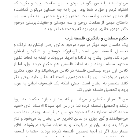
‌توانستند با تلفن بگویند. مردی با این عظمت بیاید و بگوید که
تباه کردم و حق با شما بود. این را به چه حسابی می‌توان گذاشت؟
ا صفای محض و انسانیت محض و تبرع محض... به نظر من این
ستان مهمی از عظمت روحی و علم دوستی و حقیقت‌پرستی مرحوم
تر مهدی حائری یزدی بود که رحمت خدا بر او باد.
یم مسلمان و یادگیری فلسفه غرب
 داستان مهم دیگر در مورد مرحوم حائری رفتن ایشان به فرنگ و
صیل فلسفه غربی است. آن‌طورکه دوستان و شاگردان ایشان
‌دانند، وقتی ایشان به کانادا و امریکا می‌روند با اینکه به لحاظ فقهی
تهد مسلم بودند و به لحاظ فلسفی هم حکیم درجه اول، اما از
اس اول دوره لیسانس فلسفه در کلاس می‌نشینند و تا دوره دکتری
س می‌خوانند. این یک خصوصیتی است که امکان دارد برخی فکر
ند منحصر به ایشان است. یعنی اینکه یک فیلسوف ایرانی به غرب
ود و تحصیل فلسفه غربی کند.
من 4 نفر از حکمایی را می‌شناسم که بعد از حیازت حکمت به اروپا
تند و تحصیل فلسفه کرده‌اند: در راس آنها سیدنا الاستاد آقای «سید
مد کاظم عصار»‌ ند که حدود دو سال در فرانسه بودند. ابتدا طب
‌خواندند و گویا روزی در سالن تشریح حال ایشان بد می‌شود و کنار
‌گذارند و به ایران بر می‌گردند و به عتبات مشرف می‌شوند. آقای
ار یقینا اگر در آنجا تحصیل فلسفه نکرده بودند، حتما با فلسفه