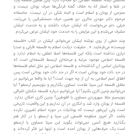
حصل اینکه: فلسفه اسلامی دو مابه‌ازاء دارد؛ یکی همین فلسفه وارد
 شفا و اسفار که به خلاف گفته فرنگی‌ها صرف یونان نیست و
زجی از یونان و اسلام است و البته شکی در آن نیست. متاسفانه
حوم دکتر مهدی حائری نیز همین حرف مستشرقین را می‌زنند،
لی دلم می‌خواست که ایشان حیات داشتند و به خدمت ایشان
رف می‌شدم و این عرایض را به خدمت خود ایشان عرض می‌کردم.
د خطی از روی نوشته ایشان می‌خوانم، ایشان در کتاب «فلسفه
ست» می‌فرمایند: «...حقیقت دیانت اسلام به فلسفه فارابی و صدرا
ازی نداشته است بلکه این فلسفه‌ها اصلا تعلقی به اسلام ندارد و
سفه اسلامی موجود مرتبه و مرحله‌ای ازبسط فلسفه‌ای است که
نانیان اساس آن گذاشته‌اند و فلسفه اسلامی نیز مثل تمام فلسفه‌ها
 حد ذات خود یونانی است.» اگر در حد ذات خود یونانی است پس
لاق اسم اسلامی به آن از چه جهت است؟ آیا ما واقعا می‌توانیم در
ابل فلسفه ابن سینا علامت تساوی بگذاریم و بنویسیم ارسطو؟ آیا
‌توانیم چنین کاری بکنیم؟ آیا می‌توانیم درباره فلسفه حکمای اشراقی
ویسیم مثلا سهروردی مساوی با افلوطین؟ چنین کاری امکان ندارد.
سفه از یونان وارد شد و انکاری در آن نداریم و این واقعیت تاریخی
ت ولی این‌طور نیست که یونانیات در حوزه اسلام تغییری نکرده
شند. اگر امروز منظومه فلسفی ابن سینا و ارسطو را در کنار هم
ذارید هیچ کسی نمی‌تواند بگوید ابن سینا مساوی با ارسطو
ت.یک حرف‌هایی از یونان آمده است و اینها نیز فکر کرده‌اند و