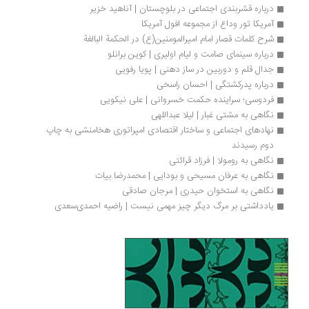
درباره قشربندی اجتماعی در بلوچستان | آناهید خزیر
آمریکا تور وداع از مجموعه افول آمریکا
شرح کلمات قصار امام امیرالمومنین(ع) در الحکمة البالغة
درباره سینمای صامت و لیام اولیری | کوین برانلو
جدال قلم و دوربین در ساز دهنی | پویا رفویی
درباره پدرکشتگی | احسان راسخی
فردوسی؛ سراینده حکمت خسروانی | علی نیکویی
نگاهی به مشتی غبار | لیلا عبداللهی
نهادهای اجتماعی و ساختار اقتصادی امپراتوری هخامنشی به چاپ 
دوم رسیدند
نگاهی به رومولا | فرزاد قرائتی
نگاهی به عرفان مسیحی و بودایی | محمدرضا بیات
نگاهی به استخوان حیدری | مرجان صادقی
یادداشتی بر مرگ دیگر چیز مهمی نیست | راضیه احمدی‌سعدی