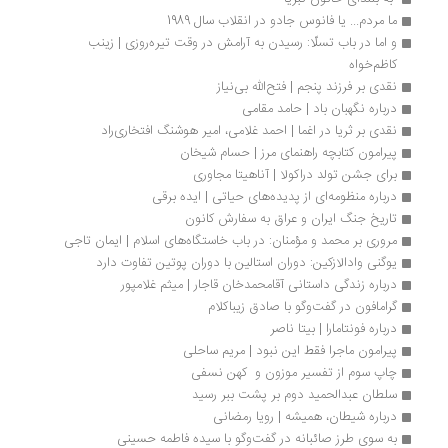
ما مردم... یا فانوس جادو در انقلاب سال 1989
و اما در باب تسلّا: رسیدن به آرامش در وقت تیره‌روزی | زینب 
کاظم‌خواه
نقدی بر فرزند پنجم | فتح‌الله بی‌نیاز
درباره نگهبان باد | حامد مقامی 
نقدی بر ثریا در اغما | احمد غلامی، امیر هوشنگ افتخاری‌راد
پیرامون کتابچه راهنمای مرز | حسام شیخان
برای جشن تولد دراکولا | آناهیتا مجاوری
درباره منظومه‌ای از پدیده‌های حیاتی | ایده برقی
تاریخ جنگ ایران و عراق به سفارش کانون
مروری بر محمد و مؤمنان: در باب خاستگاه‌های اسلام | ایمان تاجی
یوگنی وادالازکین: دوران استالین با دوران پوتین تفاوت دارد
درباره زندگی داستانی آقامحمدخان قاجار | میثم غلامپور
گرامافون در گفت‌وگو با صادق زیباکلام
درباره فونتامارا | بیتا ناصر
پیرامون ماجرا فقط این نبود | مریم ساحلی
چاپ سوم از تفسیر موزون و  کهن نسفی
سلطان عبدالحمید دوم بر پشت ببر رسید
درباره شیطان، همیشه | رویا رمضانی
به سوی طرز صائبانه در گفت‌وگو با سیده فاطمه حسینی