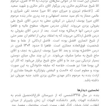
داستان این است که در حوالی سال‌های نزدیک به 1300 قمری، مرحوم
ا شیخ عبدالکریم حائری پدر بزرگوار آقای دکتر حائری و شهید سعید
ـ［‌الاسلام تبریزی و میرزای دوم، آقا میرزا محمد تقی شیرازی و
لمی ممتاز به نام سید محمد اصفهانی و جد پدری مادر بنده مرحوم
ای میرزا یوسف اردبیلی در کربلای معلی به درس آقای شیخ علی
روئی یزدی می‌روند. ایشان مدرس معروف سطوح عالیه و ظاهرا
ن درسی آنها «رسائل» بوده است. بعد از درس آقای بفروئی به
س فاضل اردکانی می‌روند که به اعتقاد برخی از اعاظم آن عصر حتی
 شیخ انصاری افضل بوده است. فاضل اردکانی از علما و عملا
شخصیت فوق‌العاده ممتازی است. ظاهرا تا حدود 1304 قمری در
س «فاضل» بودند و بعد آقا میرزا یوسف اردبیلی به نجف و آقای
ج شیخ به سامرا مشرف می‌شوند. در آن چند سال، مبنای دوستی
یار نزدیکی بین جد ما و آقای حاج شیخ برقرار می‌شود که آثار آن
ی یومنا هذا نیز هست، خلاصه که سابقه خانوادگی به این صورت
ده و معلوم است که «الحبّ و البغض یتوارثان» طبیعتا مقداری از
ادت بنده به مرحوم دکتر مهدی حائری یزدی شاید جنبه موروثی نیز
شته باشد.
ستین دیدارها
بنده در سال 1345شمسی که از دبیرستان فارغ‌التحصیل شدم به
نشکده الهیات رفتم. دانشکده الهیات آن زمان پایین‌تر از میدان
قلاب، اوایل خیابان کارگر فعلی سمت راست، ساختمانی مفصل بود.