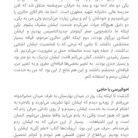
ی دو ماه آنجا بود و بعد به خیابان سرچشمه منتقل شد که الان
رسه عالی دخترانه شهید مطهری است. آنجا ما، نام آقای حائری را
‌شنیدیم و خودشان را کم و بیش زیارت می‌کردیم ولی من به یکی،
 دلیل هیچ‌گاه جرات نمی‌کردم خدمت ایشان مشرف بشوم. یکی
نکه ما دانشجویی صفر کیلومتر جدیدالتاسیس بودیم و ایشان
تادی بزرگوار بودند، دوم اینکه آقای حائری مرحوم، قیافه بسیار
تشمی داشتند تا جایی که برخی که با شخصیت ایشان آشنایی
اشتند، از جمله خود بنده متاسفانه حمل بر مغروریت می‌کردیم. قد
یار رشیدی داشتند، گمان می‌کنم قامت ایشان نزدیک به دو متر بود
بسیار جدی بودند. به تعبیر بعضی‌ها قیافه‌ای مغرور و به تعبیر من،
افه‌ای محتشم داشتند و این هم مانع از این بود که من به خدمت
شان برسم و استفاده کنم.
والپرسی با حاجی
شت تا اینکه یک روز در میدان بهارستان به طرف میدان مخبرالدوله
‌رفتم. از روبه‌رو دیدم که ایشان تنها تشریف می‌آورند و بالاخره به
تنام فرصت به خدمت ایشان رسیدم و از روی نادانی حرفی زدم که
وز که هنوز است وقتی به یادم می‌آید واقعا منفعل می‌شوم، انسان
ت و این اشتباهات... بسیار از این حرفی که به ایشان زدم
منده‌ام...حرف من این بود؛ آن‌وقت‌ها کتاب «علم کلی» ایشان را
ده بودیم. بی‌اطلاع از متون فلسفی هم نبودم و کم‌کم تحصیل