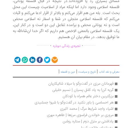
ائل بسیاری رد یا افزوده‌اند.در نتیجه در قبال فلسفه یونانی،
سفه اسلامی وجود دارد اما اینکه مراد از اسلامیت چیست این محل
ث است. بله من هم اقرار می‌کنم و بالاتر از اقرار ادعا می‌کنم و اثبات
‌کنم که فلسفه اسلامی متجلی در شفا و اسفار نه اسلامی محض
ت و نه یونانی محض و برآمده تفاعل این دو است و در کنار این،
 فلسفه اسلامی بالمعنی الاخص هم داریم که اگر خدا ان‌شاءالله به
 توفیق بدهد، در مقام بیان آن هستیم.
.
.
...............
..............
تجربه‌ی زندگی دوباره
|
|
|
رفی و نقد کتاب
تاریخ و سیاست
دین و فلسفه
قهرمانان مرزی در گفت‌وگو با میلاد شالیکاریان
گریه کن! به یاد کلنل پسیان | نسیم خلیلی
بزرگترین دختر عالم همراه با کودکان
هر احساسی را باور نکنید در گفت‌وگو با شیوا جمشیدی
اشیاء واجد شرایط مرگ | محمد اکبری
مروری بر خواندن فراسوی مرزها | طاهره مهری
یاداشتی بر منزل دوم | ستاره روشن
 به بلندای خاتون کبریا 