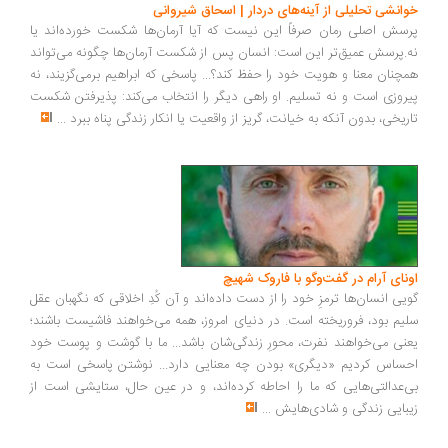
انشی تحلیلی از آینه‌های دردار | اسحاق شیروانی
سش اصلی رمان صرفاً این نیست که آیا آرمان‌ها شکست خورده‌اند یا
.پرسش عمیق‌تر این است: انسان پس از شکست آرمان‌ها چگونه می‌تواند
چنان معنا و هویت خود را حفظ کند؟... پاسخی که ابراهیم برمی‌گزیند، نه
روزی است و نه تسلیم. او راهی دیگر را انتخاب می‌کند: پذیرفتن شکست
ریخی، بدون آنکه به خیانت، گریز از واقعیت یا انکار زندگی پناه ببرد
...
ونای آرام در گفت‌وگو با فاروک شهیچ
یی انسان‌ها ترمزِ خود را از دست داده‌اند و آن کُدِ اخلاقی که نگهبان عقل
یم بود، فروریخته است. در دنیای امروز، همه می‌خواهند فاشیست باشند؛
نی می‌خواهند نفرت، محورِ زندگی‌شان باشد... ما با گوشت و پوست خود
ساس کردیم «دیگری» بودن چه معنایی دارد... نوشتن پاسخی است به
‌عدالتی‌هایی که ما را احاطه کرده‌اند، و در عین حال، ستایشی است از
بایی زندگی و شادی‌هایش
...