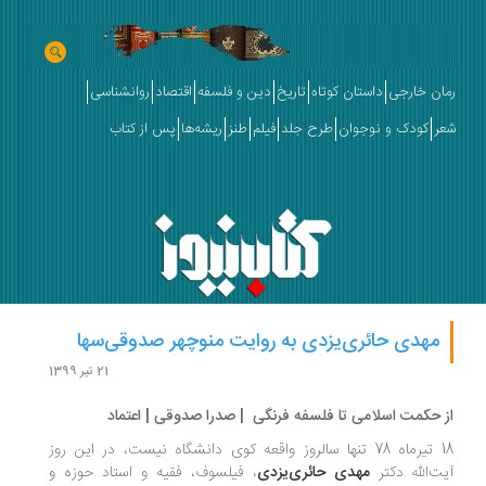
ان خارجی
داستان کوتاه
تاریخ
دین و فلسفه
اقتصاد
روانشناسی
ر
کودک و نوجوان
طرح جلد
فیلم
طنز
ریشه‌ها
پس از کتاب
مهدی حائری‌یزدی به روایت منوچهر صدوقی‌سها
21 تیر 1399
 حکمت اسلامی تا فلسفه فرنگی | صدرا صدوقی | اعتماد
18 تیرماه 78 تنها سالروز واقعه کوی دانشگاه نیست، در این روز
ت‌الله دکتر
مهدی حائری‌یزدی
، فیلسوف، فقیه و استاد حوزه و