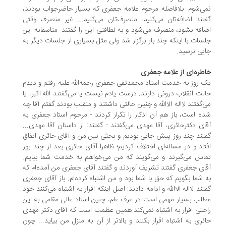
ی‌شوم. بلافاصله مرحوم علامه جعفری که بسیار حاضرجواب بودند،
تند اضافه‌تان می‌کنیم، منصرف‌تان می‌کنیم... غیر منصرف وقتی
افه بشود، منصرف می‌شود و به لطافتی این را گفتند. متاسفانه این
سات با اینکه چند بار برگزار شد ولی مثل بسیاری از جلسات دیگر به
یی نرسید.
طره‌ای از علامه جعفری
 روز به خدمت استاد محمدتقی جعفری رحمه‌الله علیه رفتم و دیدم
لت انقلاب درونی دارند. درست یادم نیست یا می‌گفتند ‌الله اکبر، یا
‌گفتند لا‌اله الا‌الله و چنین حالتی داشتند و منقلب بودند.گفتم آقا چه
ه است، باز هم آن اذکار را تکرار کردند - مرحوم استاد جعفری به
ای دکترحائری، آقا مهدی می‌گفتند - گفتند: از داستان آقا مهدی...
تند چند روز پیش جایی بودیم و بحثی بین من و آقای حائری اتفاق
تاد و در مساله‌ای اختلاف کردیم؛ ظاهرا آقای حائری بعد از چند روز
اس می‌گیرند و می‌گویند که من می‌خواهم به خدمت شما بیایم.
ای جعفری گفتند تشریف آوردند و گفتند آقای جعفری من آمده‌ام که
 شما بگویم که حق با شما بود و من اشتباه کرده‌ام. باز آقای جعفری
تند لا‌اله الا‌الله و ادامه دادند: اصل اینکه اقرار به اشتباه می‌کنند خود
لب بسیار مهمی است در عرف عام، چنین استاد عالی مقامی به این
حتی اقرار به اشتباه نمی‌کند.همین عظمت است که آقای دکتر مهدی
ئری به اشتباه اقرار بکنند و بالاتر از آن به منزل من بیاید... چون