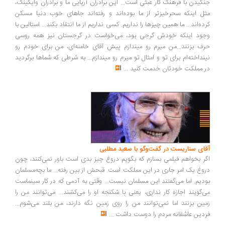
گیدن با فرهنگ کار عبثی است... این برادران آریایی ما و برادران وایکینگ،
ل اینکه سحرخیزتر از ما بوده‌اند و رفته‌اند جاهای خوب دنیا مسکن
ده‌اند... ما همین چیزها را نداریم. کسی نداریم از ما انتقاد بکند... استالین با
ود اینکه خودش گرجی بود، می‌خواست در گرجستان نیز همه روسی
ف بزنند...من میرم رو میندازم پیش آقای خامنه‌ای، من برای خودم رو
نداخته‌ام برای تو و امثال تو میرم رو میندازم... به شرطی که شماها برگردید
 مملکت خودتان خدمت کنید
...
ای سناریست در گفت‌وگو با سعید مطلبی
ر بخواهم فیلمی بسازم که بگویم دروغ چیز بدی است باور نمی‌کنند، چون
وغ یک امر جاری در این مملکت است. قبحش از بین رفته... ما بچه‌مسلمان
دیم. اما می‌گفتند این مسلمان نیست... وقتی به آدمی که در کار سینماست
‌گویند اجازه کار نداری، یعنی با شکنجه او را می‌کشند... می‌توانند من را
ین بزنند اما نمی‌توانند من را روی زمین نگه دارند، من بلند می‌شوم...
دین عاشقانه مردم را دوست داشت
...