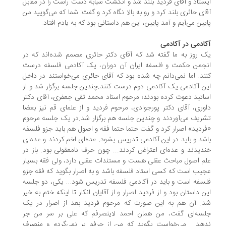
ستاد و آقای فردید بلند شد و انگشت سبابه دست راست را در مقابل
ای حائری بلند کرد و رو به بالا نگاه کرد و گفت: شما که می‌گویید من
یین می‌آیم و آمد پایین، این هم داستانی بود که به یادم افتاد.
ادمی در آکادمی
 روز به ما گفته شد که آقای دکتر حائری مصمم شده‌اند که در
جمن حکمت و فلسفه ایران آن دوران، یک آکادمی فلسفه درست
ند. اما نمی‌دانم چه شده بود که آقای حائری می‌خواستند در داخل
ن آکادمی یک آکادمی دوم درست کنند.چندین جلسه برگزار شد و از
اتید دعوت کرده بودند؛ مرحوم استاد محمد تقی جعفری، آقای دکتر
وری، آقای دکتر پورجوادی، مرحوم فردید و از علمای قم نیز بعضا
ریف می‌آوردند و چندین جلسه هم برگزار شد.در یک جلسه مرحوم
ردید» اصرار کرد و گفت حتما حتما فقه و اصول هم باید جزو فلسفه
شد و باید در این آکادمی تدریس بشود. عده‌ای اخم کردند و عده‌ای
دیدند و عده‌ای اعتراض کردند... چون حرف نامعقولی بود. باز در
م اصول مباحث عقلی هست و مستندات عقلی دارد، ولی فقه بسیار
یب است که کسی استاد فلسفه باشد و به اصرار بگوید که فقه جزو
سفه است و باید در آکادمی فلسفه تدریس شود... یکی، دو جلسه
ن داستان بود و از فردید اصرار و از آقایان انکار تا اینکه ختم به خیر
. آن هم به این صورت که مرحوم فردید بعد از اصرار در یک
سه‌ای گفت، من همان احمد لاینصرفم که علی بر سر من جر
هد... می‌خواست بگوید که من از حرفم بر نمی‌گردم و منصرف