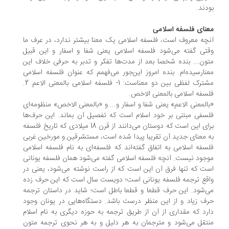
دند.
نای فلسفه اسلامی
چه معروف است، فلسفه اسلامی یک معنا بیشتر ندارد، در عرف ما
تی گفته می‌شود فلسفه اسلامی یعنی شفا و اسفار و این قبیل
ون... بنده شخصا بعد از مدت‌ها تفکر و تدبر به حرفی خلاف این
نارسیده‌ام. بنده امروز این‌جور می‌فهمم که عنوان فلسفه اسلامی
مشترک لفظی بین دو معناست: 1- فلسفه اسلامی بالمعنی الاعم 2.
سفه اسلامی بالمعنی الاخص.
المعنی الاعم» یعنی شفا و اسفار و... و «بالمعنی الاخص» منظومه‌ای
سفی مبتنی بر خود اسلام است که تفصیل آن بماند. این حرف‌ها
برای این است که دوستان می‌دانند از قرن 18 میلادی که تاریخ فلسفه
 معنای جدید آن تقریبا پیدا شده است، مستشرقین و مورخین غربی
سفه اسلامی به اتفاق گفته‌اند که فلسفه‌ای به نام فلسفه اسلامی
جود نیست. آنچه فلسفه اسلامی گفته می‌شود همان فلسفه یونانی
ت که تنها فرق آن این است که از راست نوشته می‌شود، یعنی در
قع ترجمه فلسفه یونانی است؛ دویست سال است که این حرف زده
‌شود. این حرف قطعا و قطعا باطل است؛ شاید در داستان ترجمه
ف زیاد و از این منظر درست باشد. دستگاه‌هایی در یونان وجود
رد که مقداری از آن از طریق ترجمه به حوزه دیگری به نام اسلام
تقل می‌شود و مترجمان به هر دلیل و به هر نحوی ترجمه متون