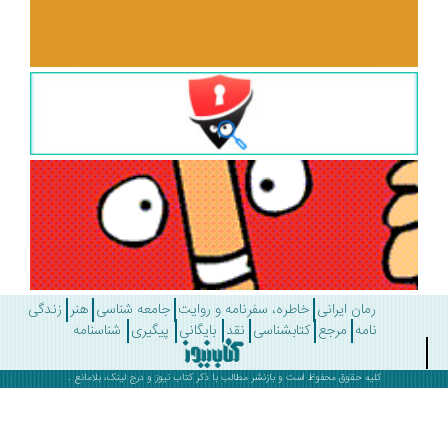
رمان ایرانی
خاطره، سفرنامه و روایت
جامعه شناسی
هنر
زندگی
نامه
مرجع
کتابشناسی
نقد
بایگانی
پیگیری
شناسنامه
کلیه حقوق محفوظ است و بازنشر مطالب با ذکر
کتاب نیوز
و درج لینک، بلامانع .