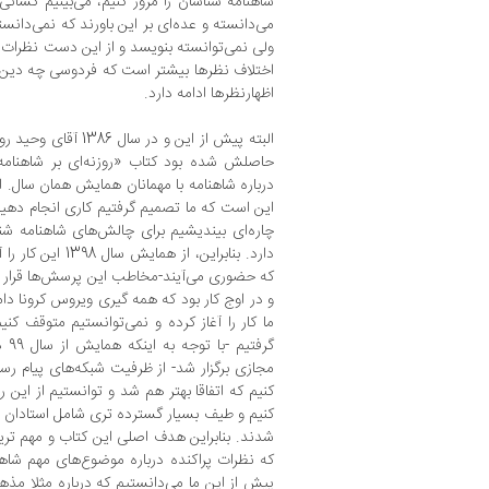
شاهنامه شناسان را مرور کنیم، می‌بینیم کسانی
می‌دانسته و عده‌ای بر این باورند که نمی‌دانست
ولی نمی‌توانسته بنویسد و از این دست نظرات 
اختلاف نظرها بیشتر است که فردوسی چه دین 
اظهارنظرها ادامه دارد.
البته پیش از این و در 
حاصلش شده بود کتاب «روزنه‌ای بر شاهنام
درباره شاهنامه با مهمانان همایش همان سال. ام
این است که ما تصمیم گرفتیم کاری انجام دهی
چاره‌ای بیندیشیم برای چالش‌های شاهنامه ش
دارد. بنابراین، از 
که حضوری می‌آیند-مخاطب این پرسش‌ها قرار بگ
و در اوج کار بود که همه گیری ویروس کرونا دام
ما کار را آغاز کرده و نمی‌توانستیم متوقف ک
گرف
مجازی برگزار شد- از ظرفیت شبکه‌های پیام رس
کنیم که اتفاقا بهتر هم شد و توانستیم از این را
کنیم و طیف بسیار گسترده تری شامل استادان
شدند. بنابراین هدف اصلی این کتاب و مهم تری
که نظرات پراکنده درباره موضوع‌های مهم شاه
پیش از این ما می‌دانستیم که درباره مثلا م