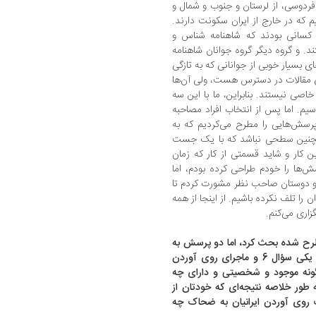
 فردوسی، از لرستان و جنوب و شمال و
م که در خارج از ایران سکونت دارند.
، کسانی بودند که شاهنامه شناس و
د. و گروه دیگر گروه جوانان شاهنامه
ی بسیار خوبی از جوانانی که به تازگی
ای مقالات در دسترس هست، ولی آن‌ها
صی نیستند. بنابراین، ما با این سه
یم. اما پس از انتخاب افراد مصاحبه
سش‌هایی را مطرح می‌کردیم که به
مچنین سطحی نباشد که با یک جست
کار و شاید قسمتی از کار که زمان
ش‌ها را خودم طراحی کرده بودم، اما
ن و دوستان صاحب نظر مشورت کردم تا
ا تلف نکرده باشیم. از اینجا از همه
اری می‌کنم.
رح شده بحث کرد، اما دو پرسش به
نظرم عمومی تر و در عین حال جالب تر آمد. یکی سؤال 6 و ماجرای روی آوردن
چگونه موجود و شخصیتی و دارای چه
 طور خلاصه نتیجه‌ای که خودتان از
ت روی آوردن ایرانیان به ضحاک چه