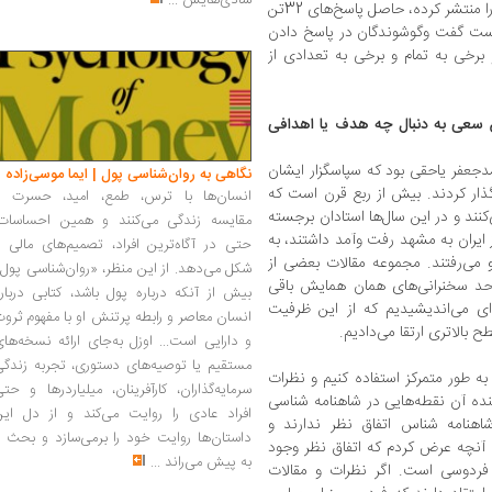
شادی‌هایش
...
به سرانجام رسیده و نشر نگاه معاصر آن را منتشر کرده، حاصل پاسخ‌های 32تن
ش است. البته دست گفت وگوشوندگان در پاسخ دادن
 برخی به تمام و برخی به تعدادی از
 سعی به دنبال چه هدف یا اهدافی
دجعفر یاحقی بود که سپاسگزار ایشان
نگاهی به روان‌شناسی پول | ایما موسی‌زاده
گذار کردند. بیش از ربع قرن است که
انسان‌ها با ترس، طمع، امید، حسرت و
کنند و در این سال‌ها استادان برجسته
مقایسه زندگی می‌کنند و همین احساسات،
ز ایران به مشهد رفت وآمد داشتند، به
حتی در آگاه‌ترین افراد، تصمیم‌های مالی ر
 می‌رفتند. مجموعه مقالات بعضی از
شکل می‌دهد. از این منظر، «روان‌شناسی پول
د سخنرانی‌های همان همایش باقی
بیش از آنکه درباره پول باشد، کتابی دربار
‌ای می‌اندیشیدیم که از این ظرفیت
انسان معاصر و رابطه پرتنش او با مفهوم ثرو
ح بالاتری ارتقا می‌دادیم.
و دارایی است... اوزل به‌جای ارائه نسخه‌ها
مستقیم یا توصیه‌های دستوری، تجربه زندگی
به طور متمرکز استفاده کنیم و نظرات
سرمایه‌گذاران، کارآفرینان، میلیاردرها و حت
کنده آن نقطه‌هایی در شاهنامه شناسی
افراد عادی را روایت می‌کند و از دل این
اهنامه شناس اتفاق نظر ندارند و
داستان‌ها روایت خود را برمی‌سازد و بحث ر
. آنچه عرض کردم که اتفاق نظر وجود
به پیش می‌راند
...
ی فردوسی است. اگر نظرات و مقالات