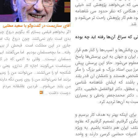
سی که می‌خواهد پژوهش کند خیلی
 هنگامی که نظر حدود سی شاهنامه
د هم کار پژوهش راحت تر می‌شود و
 شد.
آقای سناریست در گفت‌وگو با سعید مطلبی
اگر بخواهم فیلمی بسازم که بگویم دروغ چی
 که سراغ آن‌ها رفته اید چه بوده
بدی است باور نمی‌کنند، چون دروغ یک امر
جاری در این مملکت است. قبحش از بین
 چالش‌ها و آسیب‌ها را کنار هم قرار
رفته... ما بچه‌مسلمان بودیم. اما می‌گفتند ای
ایران و جهان به این پرسش‌ها پاسخ
مسلمان نیست... وقتی به آدمی که در کار
معلوم می‌شود. حالا این پرسش پیش
سینماست می‌گویند اجازه کار نداری، یعنی ب
ز بین استاد بزرگ و غیر بزرگ را مگر
شکنجه او را می‌کشند... می‌توانند من را زمی
مشخص هستند و نامشان آن قدر بلند
بزنند اما نمی‌توانند من را روی زمین نگه دارند
باشند که ایشان شاهنامه شناسی
من بلند می‌شوم... فردین عاشقانه مردم را
ی مطلق، دکتر ابوالفضل خطیبی، دکتر
دوست داشت
...
ی، دکتر محمدجعفر یاحقی و بسیاری
سبت به آن‌ها تردید کرد.
برای اینکه بهتر به هدف کار برسیم و
یگری گرفتیم. تصمیم گرفتیم که علاوه
ختلف ایران هم داشته باشیم. به ویژه
ادبیات حماسی کرسی دارند و واحد