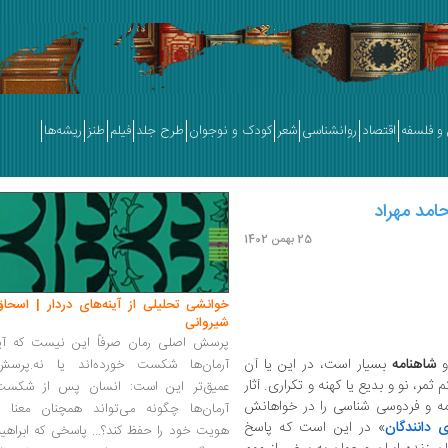
و فلسفه
اقتصاد
روانشناسی
شعر
کودک و نوجوان
طرح جلد
فیلم
طنز
ریشه‌ها
امد مهراد
25 بهمن 1402
خوانشی تحلیلی از آینه‌های دردار | اسحاق
شیروانی
پرسش اصلی رمان صرفاً این نیست که آیا
شاهنامه
بسیار است، در این یا آن
آرمان‌ها شکست خورده‌اند یا نه.پرسش
م ثمر، نو و بدیع یا کهنه و تکراری. آثار
عمیق‌تر این است: انسان پس از شکست
ه و فردوسی شناسی را در خواهانش
آرمان‌ها چگونه می‌تواند همچنان معنا و
 دانندگان
» در این است که پاسخ
هویت خود را حفظ کند؟... پاسخی که ابراهی