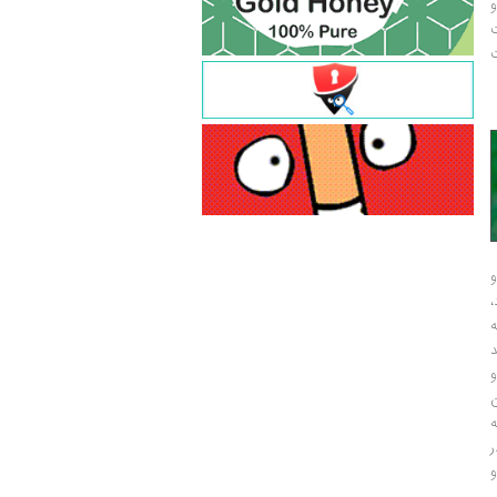
و
ت
ت
و
و
ر