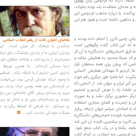
 اعتقاد دارند که فردوسی زبان پهلوی
ه و عده‌ای معتقدند بلد بوده بخواند،
پراکنده. یا درباره مذهب فردوسی این
و مذهبی داشته است و هنوز هم این
سال 1386 آقای وحید رویانی چنین کاری را انجام داده بودند و
تقاضای اخوان ثالث از رهبر انقلاب اسلامی
ه» که این کتاب گفت وگوهایی است
جنگیدن با فرهنگ کار عبثی است... این
ا فرق «سخن‌های دانندگان» با آن اثر
برادران آریایی ما و برادران وایکینگ، مثل اینک
م که صرفا محدود به همایش نباشد و
سحرخیزتر از ما بوده‌اند و رفته‌اند جاهای خو
ناسی که پیش روی همه محققان قرار
دنیا مسکن کرده‌اند... ما همین چیزها را
همایش سال 1398 این کار را آغاز کردیم تا مهمانان همایش -کسانی
نداریم. کسی نداریم از ما انتقاد بکند... استالی
یرند. اما ماجرا طور دیگری رقم خورد
با وجود اینکه خودش گرجی بود، می‌خواست
ن گیر ایران و جهان شد. از آنجایی که
در گرجستان نیز همه روسی حرف بزنند...من
نیم، نقشه راه را عوض کردیم و تصمیم
میرم رو میندازم پیش آقای خامنه‌ای، من برا
تیم -با توجه به اینکه همایش از سال 99 دیگر حضوری برگزار نشد و به صورت
خودم رو نینداخته‌ام برای تو و امثال تو میر
ان و اینترنت و فضای مجازی استفاده
رو میندازم... به شرطی که شماها برگردید د
ه با استادان سراسر جهان ارتباط برقرار
مملکت خودتان خدمت کنید
...
 مصاحبه شونده «سخن‌های دانندگان»
ن کاربرد و بیشترین فایده آن این شد
نامه، یکجا و در یک کتاب جمع شود.
ذهب فردوسی چه استادی در کدام کتاب