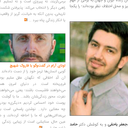
 زنده ایران و جهان به برخی از مهم
برمی‌گزیند، نه پیروزی است و نه تسلیم. ا
 و محل اختلاف نظر بوده‌اند- را یکجا
راهی دیگر را انتخاب می‌کند: پذیرفتن شکس
تاریخی، بدون آنکه به خیانت، گریز از واقعی
یا انکار زندگی پناه ببرد
...
اونای آرام در گفت‌وگو با فاروک شهیچ‭
گویی انسان‌ها ترمزِ خود را از دست داده‌اند 
آن کُدِ اخلاقی که نگهبان عقل سلیم بود،
فروریخته است. در دنیای امروز، همه
می‌خواهند فاشیست باشند؛ یعنی می‌خواهند
نفرت، محورِ زندگی‌شان باشد... ما با گوشت 
پوست خود احساس کردیم «دیگری» بودن
چه معنایی دارد... نوشتن پاسخی است به
بی‌عدالتی‌هایی که ما را احاطه کرده‌اند، و د
عین حال، ستایشی است از زیبایی زندگی و
عفر یاحقی
و به کوشش دکتر
حامد