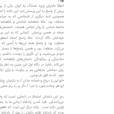
بود؟
اتفاقا ماجرای ورود ضحاک به ایران یکی از 
پیش از پاسخ به این پرسش باید این نکته را اضا
همچنین لایه دیگری از اشخاصی که به سراغش
مختلف بود. مثلا شاهنامه شناسان و شاهنامه 
جامعه شناس یا روان شناس هستند. تخصص‌های 
جمله در همین پرسش. کسانی که به این پ
خودشان نگاه کردند. مثلا پاسخ استاد اسطو
متفاوت بود و پاسخ همه این‌ها با کسی که ا
می‌کرد، متفاوت بود و همین پاسخ‌ها را بسیا
خودم می‌نشیند و آن تأویل را دوست داشتم، پ
نمادینگی و رمزگونگی داستان‌های شاهنامه. 
نمی‌کند. شاید در نگاه اول این چنین به نظر بی
روی دوشش مارهایی سر بر بیاورند و برای آرام
شود. اما به قول فردوسی:
«تو این را دروغ و فسانه مدان / به یکسان رَوِش
ازو هر چه‌اندرخورد با خرد / دگر بر ره رمز معنی 
رمز این داستان احتمالا در آنجایی است که و
می‌رانندش. طرد شدن پادشاه آرمانی ما به مح
اولین نکته است. نکته دیگر این است که ظاهرا
بوده که پادشاه ظالم داشتن را بهتر از پادشاه