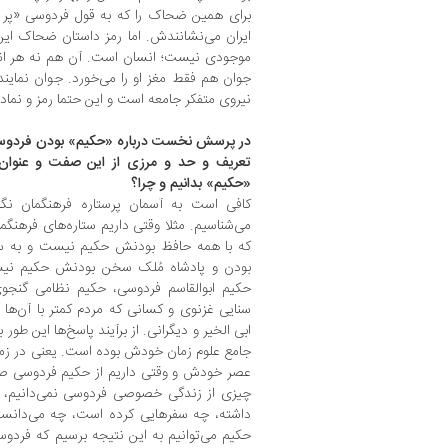
برای همین ضحاک را که به قول فردوسی «پر ا
ایران می‌نشانندش. اما رمز داستان ضحاک ا
موجودی نیست؛ انسان است. آن هم نه هر انسا
جوان هم فقط مغز او را می‌خورد. جوان نمایند
نیروی متفکر جامعه است و این حتما رمز و نماد
در پرسش نخست درباره «حکیم» بودن فردوسی 
تعریف و حد و مرزی از این صفت و عنوان ر
«حکیم» بدانیم و چرا؟
کافی است به آسمان پرستاره فرهنگمان نگاه
می‌شناسیم. مثلا وقتی داریم ستاره‌های فرهنگم
که با همه حافظ بودنش حکیم نیست و به س
بودن و پادشاه مُلک سخن بودنش حکیم نیست.
حکیم ابوالقاسم فردوسی، حکیم نظامی گنجوی
سنایی غزنوی و کسانی که مردم کمتر با آن‌ها 
ابی الخیر و دیگرانی. از برآیند پاسخ‌ها این طو
جامع علوم زمان خودش بوده است. یعنی در ز
عصر خودش و وقتی داریم از حکیم فردوسی صحبت
چیزی از زندگی خصوصی فردوسی نمی‌دانیم، از 
داشته، چه سفرهایی کرده است، چه می‌دانسته
حکیم می‌توانیم به این نتیجه برسیم که فر