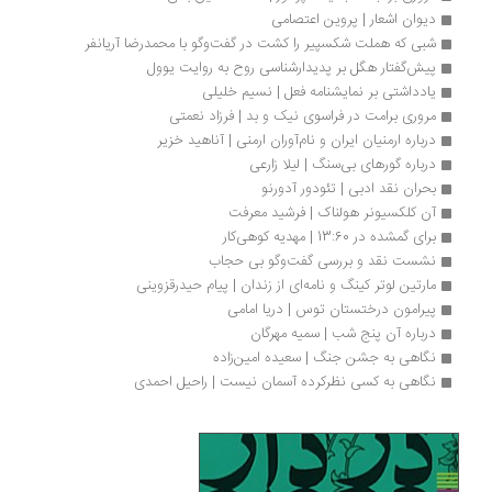
دیوان اشعار | پروین اعتصامی 
شبی که هملت شکسپیر را کشت در گفت‌وگو با محمدرضا آریانفر
پیش‌گفتار هگل بر پدیدارشناسی روح به روایت یوول
یادداشتی بر نمایشنامه فعل | نسیم خلیلی
مروری برامت در فراسوی نیک و بد | فرزاد نعمتی
درباره ارمنیان ایران و نام‌آوران ارمنی | آناهید خزیر 
درباره گورهای بی‌سنگ | لیلا زارعی
بحران نقد ادبی | تئودور آدورنو
آن کلکسیونر هولناک | فرشید معرفت
برای گمشده در 13:60 | مهدیه کوهی‌کار
نشست نقد و بررسی گفت‌وگو بی حجاب
مارتین لوتر کینگ و نامه‌ای از زندان | پیام حیدرقزوینی
پیرامون درختستان توس | دریا امامی
درباره آن پنج شب | سمیه مهرگان
نگاهی به جشن جنگ | سعیده امین‌زاده
نگاهی به کسی نظرکرده آسمان نیست | راحیل احمدی