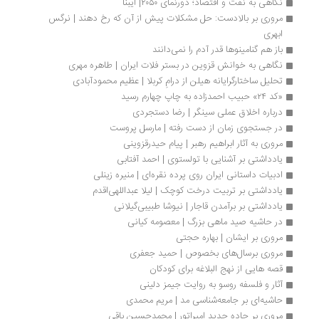
نگاهی به نفت و اقتصاد؛ دورنمای ۲۰۵۰| ایبنا
مروری بر بالادست: حل مشکلات پیش از آن که رخ دهند | نرگس 
ابهری 
باز هم گنامینوها قدر آدم را نمی‌دانند
نگاهی به خوانش قزوین در بستر فلات ایران | طاهره مهری
تحلیل ساختارگرایانه هیلن از درامِ کربلا | عظیم محمودآبادی
«کد ۲۴» حبیب احمدزاده به چاپ چهارم رسید
درباره اخلاق عملی سینگر | رضا دستجردی
در جستجوی زمان از دست رفته | مارسل پروست
مروری به آثار ابراهیم رهبر | پیام حیدرقزوینی
یادداشتی بر آشنایی با تولستوی | احمد آفتابی
ادبیات داستانی ایران روی پرده نقره‌ای | منیره زینلی
یادداشتی بر تربیت درخت کوچک | لیلا عبداللهی‌اقدم
یادداشتی بر برآمدن قاجار | نیوشا طبیبی‌‏گیلانی
در حاشیه صید ماهی بزرگ | معصومه کیانی
مروری بر ایشان | بهاره حجتی
مروری برسال‌های بخصوص | حمید جعفری
قصه هایی از نهج البلاغه برای کودکان
آثار و فلسفه روسو به روایت جیمز دلینی
حاشیه‌ای بر جامعه‌شناسی مد | مریم محمدی
مروری بر جاده جدید امپراتور | محمدحسین باقی