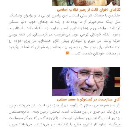
اضای اخوان ثالث از رهبر انقلاب اسلامی
گیدن با فرهنگ کار عبثی است... این برادران آریایی ما و برادران وایکینگ،
ل اینکه سحرخیزتر از ما بوده‌اند و رفته‌اند جاهای خوب دنیا مسکن
ده‌اند... ما همین چیزها را نداریم. کسی نداریم از ما انتقاد بکند... استالین با
ود اینکه خودش گرجی بود، می‌خواست در گرجستان نیز همه روسی
ف بزنند...من میرم رو میندازم پیش آقای خامنه‌ای، من برای خودم رو
نداخته‌ام برای تو و امثال تو میرم رو میندازم... به شرطی که شماها برگردید
 مملکت خودتان خدمت کنید
...
ای سناریست در گفت‌وگو با سعید مطلبی
ر بخواهم فیلمی بسازم که بگویم دروغ چیز بدی است باور نمی‌کنند، چون
وغ یک امر جاری در این مملکت است. قبحش از بین رفته... ما بچه‌مسلمان
دیم. اما می‌گفتند این مسلمان نیست... وقتی به آدمی که در کار سینماست
‌گویند اجازه کار نداری، یعنی با شکنجه او را می‌کشند... می‌توانند من را