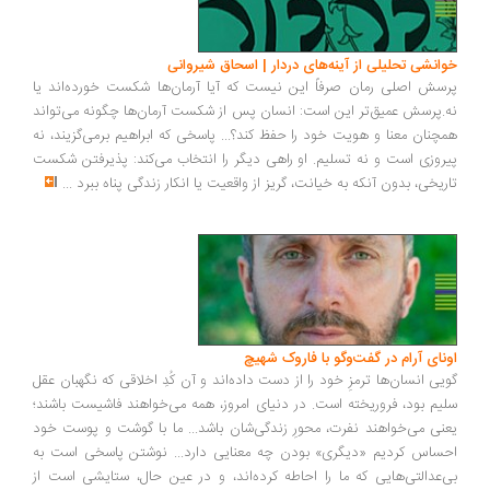
انشی تحلیلی از آینه‌های دردار | اسحاق شیروانی
سش اصلی رمان صرفاً این نیست که آیا آرمان‌ها شکست خورده‌اند یا
.پرسش عمیق‌تر این است: انسان پس از شکست آرمان‌ها چگونه می‌تواند
چنان معنا و هویت خود را حفظ کند؟... پاسخی که ابراهیم برمی‌گزیند، نه
روزی است و نه تسلیم. او راهی دیگر را انتخاب می‌کند: پذیرفتن شکست
ریخی، بدون آنکه به خیانت، گریز از واقعیت یا انکار زندگی پناه ببرد
...
ونای آرام در گفت‌وگو با فاروک شهیچ
یی انسان‌ها ترمزِ خود را از دست داده‌اند و آن کُدِ اخلاقی که نگهبان عقل
یم بود، فروریخته است. در دنیای امروز، همه می‌خواهند فاشیست باشند؛
نی می‌خواهند نفرت، محورِ زندگی‌شان باشد... ما با گوشت و پوست خود
ساس کردیم «دیگری» بودن چه معنایی دارد... نوشتن پاسخی است به
‌عدالتی‌هایی که ما را احاطه کرده‌اند، و در عین حال، ستایشی است از