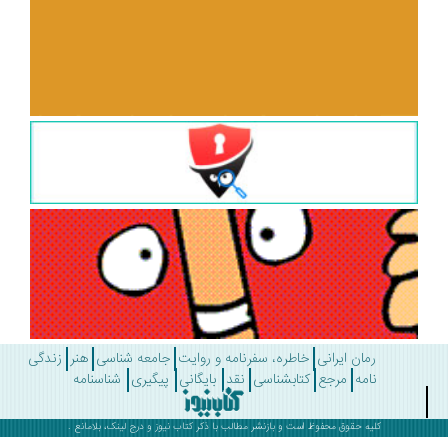
رمان ایرانی
خاطره، سفرنامه و روایت
جامعه شناسی
هنر
زندگی
نامه
مرجع
کتابشناسی
نقد
بایگانی
پیگیری
شناسنامه
کلیه حقوق محفوظ است و بازنشر مطالب با ذکر
کتاب نیوز
و درج لینک، بلامانع .