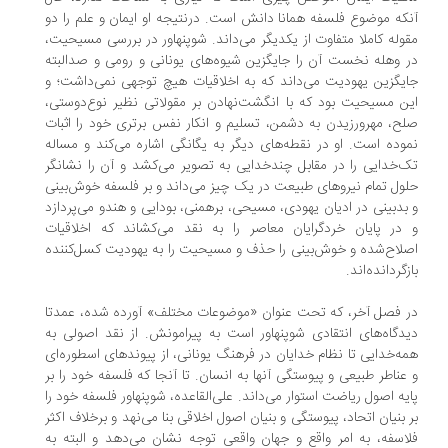
که موضوع فلسفه همانا دانش است. درنتیجه او ایمان و علم را دو
وله کاملا متفاوت از یکدیگر می‌داند. شوپنهاور در بررسی مسیحیت،
 وهله نخست آن را جایگزین شیوه‌های یونانی و رومی و صدالبته
یگزین یهودیت می‌داند که به اخلاقیات هیچ توجهی نمی‌داشت؛ و
ن مسیحیت بود که با انگشت‌نهادن بر مقولاتی نظیر نوع‌دوستی،
ح، مهرورزیدن به دشمن، تسلیم و انکار نفس برتری خود را اثبات
وده است. او در نقطه‌های دیگر به یگانگی اشاره می‌کند و مساله
‌خدایی را در مقابل چندخدایی به تصویر می‌کشد و آن را نشانگر
ول تمام نیروهای طبیعت در یک چیز می‌داند و بر فلسفه خوش‌بینی
بدبینی در ادیان یهودی، مسیحی، برهمنی، بودایی و هندو می‌پردازد
در پایان خردگرایان معاصر را به نقد می‌کشاند که اخلاقیات
لاح‌شده و خوش‌بینی را حذف و مسیحیت را به یهودیت کسل‌کننده
زگردانده‌اند.
 فصل آخر، که تحت عنوان «موضوعات مختلف» آورده شده، عمدتا
دگاه‌های انتقادی شوپنهاور است به پیرامونش. از نقد اصولی به
ه‌خدایی تا نظام خدایان در فرهنگ یونانی، از پیوندهای اسطوره‌ای
عناطر طبیعی و پیوستگی آنها به انسان. تا آنجا که فلسفه خود را بر
یه اصول ریاضت استوار می‌داند. علی‌القاعده، شوپنهاور فلسفه خود را
 بنیان اتحاد، پیوستگی و بنیان اصول اخلاقی بنا می‌نهد و برخلاف اکثر
اسفه، به امر واقع و جهان واقعی توجه نشان می‌دهد و البته به