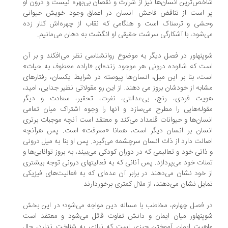
خص‌ترین انسان‌ها نیز از شرارت و نقصان بی‌بهره نیست و درون او
 است از تناقض فاحش. انسان در اعماق وجود خویش حیوانی
شی و ترسناک است و هنگامی که نقاب از چهره‌اش کنار زده
‌شود، با آشکارگی سرشت حقیقی او انگشت به دهان می‌مانیم.
پنهاور در فصل دیگر به موضوع روانشناسی نظر می‌افکند و بر آن
ت که شالوده درونی هر موجود زنده‌ای «اراده معطوف به حیات»
ت، بنا بر این میل، انسان‌ها پیوسته در شرایط یکسان، رفتارهای
ابه از خودشان بروز می دهند. از این رو مقولاتی نظیر جدایی، امید،
یت فردی، رنج، بی‌عدالتی، نفرت، تحقیر، سعادت و دیگر
وله‌هایی را مطرح می‌سازد و آنها را وجوه اشتراک میان تمامی
سان‌ها و حیوانات قلمداد می‌کند و معتقد است آنچه موجبات برتری
سان بر انسان دیگر است، همانا «معرفت» است. پس هرآنچه
الت دارد از ذات انسان سرچشمه می‌گیرد. پس او بنا به میل درونی
ذاتی خود و تعالیمی که در دوران کودکی می‌بیند، به بروز توانایی‌ها و
نات خود می‌پردازد. پس آنانی که به فعالیتهای درونی توجه بیشتری
 خود نشان می‌دهند در برابر آن عده‌ای که به فعالیت‌های فیزیکی
ایل نشان می‌دهند، از ملال کمتری برخوردارند.
 فصل چهارم، مخاطب با مساله دین مواجه می‌شود؛ در این بخش
پنهاور میان ایمان و دانش تفاوت قائل می‌شود و معتقد است
هیت ایمان آموختن چیزی است که نیازی به شناخت ندارد، حال