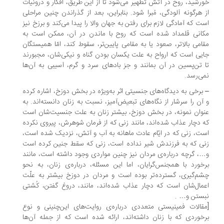
رشید، روح در آتش تطهیر می‌شود تا از این طریق، افکار و درونیات‌
 هرگونه آلودگی، مُبرا شود. بنابراین، بعد از گذراندن چنین مراحلی
ت که آمادگی لازم برای رفتن به جهان والا را پیدا می‌کند و برزخ نیز
انی قلمداد شده است که روح با ماندن در آن‌، ممکن است به
امی بالاتر، صعود یا به مقامی پایین‌تر، سقوط کند، امّا همیستگان
یی است که ارواح به علت یکسان بودن گناه و نیکی‌شان، مجبورند
 تن‌پسین در آن بمانند و جز باد‌های سرد و گرم، آسیبی به آن‌ها
ی‌رسد.
برخی به دیدگاه‌های جنسیتی اثر به‌ویژه در بخش دوزخ، اشاره کرده
آن را سرشار از نگاه‌های تبعیض‌آمیز، نسبت به زنان دانسته‌اند. به
وان نمونه، در بخش دوزخ، بیشتر زنان به علت جنسیت‌شان است
 دچار عذاب شده‌اند، مانند زنی که از فرمان شوهرش، پیروی نکرده
ت، زنی که در ایّام عادت ماهانه به آب و آتش، نزدیک شده است،
ی که به فرزندش شیر نداده است، زنی که سقط جنین کرده است
، گرچه درباره‌ی مردان نیز چنین مواردی وجود داشته است، مانند
خورد با همجنس‌گرایان، اما این مسئله، درباره‌ی زنان، به نحو
م‌گیری، گسترده‌تر بوده است و مردان در دوزخ بیشتر به علّت
مال‌شان است که دچار عذاب شده‌اند، مانند، دروغ گفتن، کُشتی
ستن و… .
قالات فمینیستی متعددی درباره‌ی روایت‌های این‌چنینی و نوع
خوردی که با زنان داشته‌اند، ارائه شده است که از جمله آن‌ها