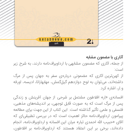
اری با مضمون مشابه
 جمله، آثاری که مضمون مشابهی با ارداویراف‌نامه دارند، به شرح زیر
ت:
 کهن‌ترین آثاری که مضمونی درباره‌ی سفر به جهان پس از مرگ
شته‌اند، می‌توان به لوح دوازدهم گیل‌گمش، مهابهاراتا، ادیسه‌، اورفه
اِر، اشاره کرد.
سانه‌ی «اِر» افلاطون مشتمل بر شرحی از جهان آفرینش و زندگی
 از مرگ است که به صورت قابل توجهی، بر اندیشه‌های مذهبی،
سفی و علمی تأثیر گذاشته است. این کتاب از این جهت برای مطالعه
رامون ارداویراف‌نامه حائز اهمیت است که در بررسی تطبیقی‌ای که
ای «حبیب الله احمدی تبار» میان این افسانه و ارداویراف‌نامه، انجام
ده‌اند، برخی بر این اعتقاد هستند که ارداویراف‌نامه بر افلاطون،