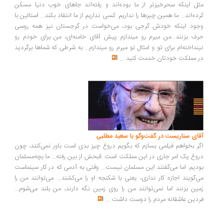
ل اینکه سحرخیزتر از ما بوده‌اند و رفته‌اند جاهای خوب دنیا مسکن
ده‌اند... ما همین چیزها را نداریم. کسی نداریم از ما انتقاد بکند... استالین با
ود اینکه خودش گرجی بود، می‌خواست در گرجستان نیز همه روسی
ف بزنند...من میرم رو میندازم پیش آقای خامنه‌ای، من برای خودم رو
نداخته‌ام برای تو و امثال تو میرم رو میندازم... به شرطی که شماها برگردید
 مملکت خودتان خدمت کنید
...
ای سناریست در گفت‌وگو با سعید مطلبی
ر بخواهم فیلمی بسازم که بگویم دروغ چیز بدی است باور نمی‌کنند، چون
وغ یک امر جاری در این مملکت است. قبحش از بین رفته... ما بچه‌مسلمان
دیم. اما می‌گفتند این مسلمان نیست... وقتی به آدمی که در کار سینماست
‌گویند اجازه کار نداری، یعنی با شکنجه او را می‌کشند... می‌توانند من را
ین بزنند اما نمی‌توانند من را روی زمین نگه دارند، من بلند می‌شوم...
دین عاشقانه مردم را دوست داشت
...