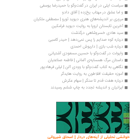
سیاست ایلی در ایران در گفت‌وگو با حمیدرضا یوسفی
و اما عشق در مهتاب یخ‌زده | آفاق دادو
مروری بر اندیشه‌های هنری دیوید ثورو | مصطفی ملکیان
آخرین تابستان اروپا به روایت دیوید فرامکین
سید هادی خسروشاهی درگذشت
درباره کوه صدایم را پس نمی‌دهد | حیدر کاسبی
درباره شب بازی | داریوش احمدی
وایولت در گفت‌وگو با حسین مسعودی آشتیانی
داستان مرگ همسایه‌ی آلمانی | فاطمه صناعتیان
نگاهی به کتاب گفت‌وگو با وودی آلن | لیلی فرهادپور
آموزه حقیقت افلاطون به روایت هایدگر
درباره هفت قدم تا سنگر | سهام عکرش
ایرانیان و اندیشه تجدد به چاپ ششم رسیدند
انشی تحلیلی از آینه‌های دردار | اسحاق شیروانی