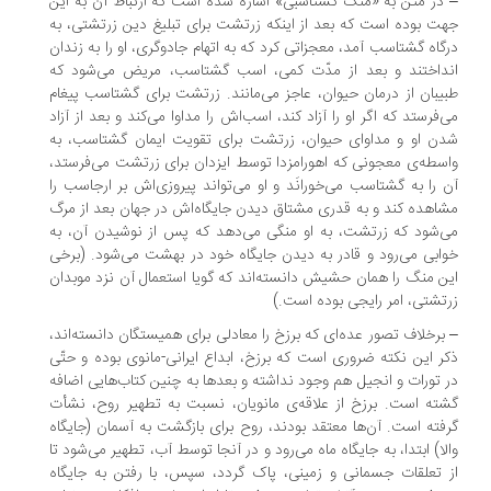
در متن به «منگ گشتاسبی» اشاره شده است که ارتباط آن به این
ت بوده است که بعد از اینکه زرتشت برای تبلیغ دین‌ زرتشتی، به
گاه گشتاسب آمد، معجزاتی کرد که به اتهام جادوگری، او را به زندان
داختند و بعد از مدّت کمی، اسب گشتاسب، مریض می‌شود که
یبان از درمان حیوان، عاجز می‌مانند. زرتشت برای گشتاسب پیغام
‌فرستد که اگر او را آزاد کند، اسب‌اش را مداوا می‌کند و بعد از آزاد
ن او و مداوای حیوان، زرتشت برای تقویت ایمان گشتاسب، به
سطه‌ی معجونی که اهورامزدا توسط ایزدان برای زرتشت می‌فرستد،
 را به گشتاسب می‌خورانَد و او می‌تواند پیروزی‌اش بر ارجاسب را
اهده کند و به قدری مشتاق دیدن جایگاه‌اش در جهان بعد از مرگ
‌شود که زرتشت، به او منگی می‌دهد که پس از نوشیدن آن، به
ابی می‌رود و قادر به دیدن جایگاه خود در بهشت می‌شود. (برخی
ن منگ را همان حشیش دانسته‌اند که گویا استعمال آن نزد موبدان
تشتی، امر رایجی بوده است.)
برخلاف تصور عده‌ای که برزخ را معادلی برای همیستگان دانسته‌اند،
ر این نکته ضروری است که برزخ، ابداع ایرانی-مانوی بوده و حتّی
 تورات و انجیل هم وجود نداشته و بعد‌ها به چنین کتاب‌هایی اضافه
ته است. برزخ از علاقه‌ی مانویان، نسبت به تطهیر روح، نشأت
فته است. آن‌ها معتقد بودند، روح برای بازگشت به آسمان (جایگاه
لا) ابتدا، به جایگاه ماه می‌رود و در آنجا توسط آب، تطهیر می‌شود تا
 تعلقات جسمانی و زمینی، پاک گردد، سپس، با رفتن به جایگاه