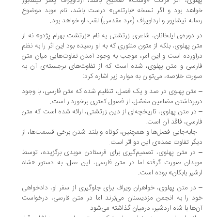
لوی، اگر قرائت «وست» صحیح باشد، ارداویراف پسر نیشابور
اهد بود و اگر نسخه «بارتلمی» درست باشد، نام موبد موضوع
اله نیشاپور و ارداویراف (مرد مقدس) لقب او خواهد بود.
 دوره‌ی ایلخانان، شاعری زرتشتی به نام «زرتشت بهرام پژدو» نه از
ن پهلوی، بلکه از متون منثوری که به او رسیده بود این اثر را به نظم
‌آورده است و این امر، موجب به وجود آمدن تفاوت‌هایی میان متن
رسی و متن پهلوی، شده است که از تفاوت‌های برجسته‌ی آن به
رت خلاصه، می‌توان به موارد زیر اشاره کرد:
متن پهلوی در صد و یک فصل، تنظیم شده که متن فارسی، با وجود
برداشتن مضامین مفصّل، از فصول کمتری برخوردار است.
در متن پهلوی، تاریخچه‌ای از دین زرتشتی، ارائه شده است که متن
رسی، فاقد آن است.
جابه‌جایی فصل‌ها و همچنین، کوتاه و بلند شدن برخی قسمت‌ها، از
گر تفاوت عمده‌ی این دو اثر است.
در متن پهلوی، تصمیم‌گیری برای فرستادن موبدی برگزیده، توسط
بدان صورت گرفته اما در متن فارسی، این عمل، به دستور «شاه
شیر بابکان» بوده است.
در متن پهلوی، خواهران ویراف برای جلوگیری از سفر او، دادخواهی
د را به انجمن مزدیسنان می‌بَرند اما در متن فارسی، درخواست
‌ها با شاه اردشیر، درمیان گذاشته می‌شود.