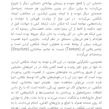
ستان، آن را قطع نموده و برمبنای بهانه‌ای داستانی دیگر را شروع
‌کردند؛ به بیانی دیگر، در چنین ساختاری، هر صحنه، زمینه‌ساز
نه‌ی دیگر نبوده و با ایجاد چنین ترفندی، در مخاطب ایجاد
فتی می‌کردند. در این نوع از روایت، قهرمان با حوادث و
دادهایی مواجه است که امکان دارد، ارتباط کمی با حوادث قبل از
د داشته یا کاملا از آن مجزا باشد، مانند «هفت‌خان رستم» که در
ن اینکه هر خان، در کل روایت، به خان دیگر مربوط بوده است اما
کدام را هم می‌توان، مستقل در نظر گرفت. بنابراین، آنچه اهمیت
‌یابد، بیش از روابط علت و معلولی، ایجاد شگفتی کردن است و
عناصر بافتی اثر (Texture) نسبت به عناصر ساختاری (Structure)
جسته‌تر می‌گردند.
چنین، تکثرگرایی موجود در این آثار و توجه به ایجاد شگفتی کردن،
 تنها در نوع نقل روایت و قصه گفتن بلکه در در اجراهای نمایشی
ز، از طریق پرداختن به جلوه‌های بصری، از اهمیت بالایی برخوردار
ده است که نمود بارز آن را در طومار‌های نقالی که توسط نقالان، اجرا
ه است، می‌توان مشاهده نمود. علاوه‌بر نمود ساختاری، ایجاد
فتی، در محتوای آثار نیز حضور پُررنگی داشته است که با رخ دادن
فاقات محیرالعقول و پرداختن به شخصیت‌ها و کارکترهایی که به
مال خارق‌العاده و شگفت دست می‌زدند و یا به علت رفتار یا مهارتی
 روی صحنه همراه با اغراق و بازی‌های کلامی، انجام می‌دادند، با به
ود آوردن شگفتی و حیرت در مخاطب، باعث جذاب‌تر شدن هرچه