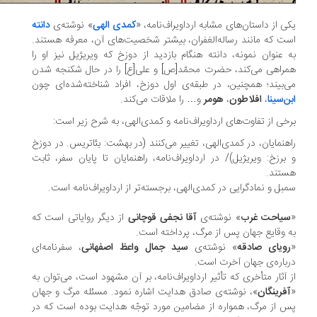
ی از داستان‌های مشابه ارداویراف‌نامه، «
کمدی الهی
» نوشته‌ی
دانته
ت که مانند رساله‌الغفران، بیشتر شخصیت‌های آن، معرفه هستند.
 عنوان نمونه، دانته هنگام بازدید از دوزخ که ویریژیل نیز او را
راهی می‌کند، حضرت محمّد[ص] و علی[ع] را در حال شکنجه شدن
‌بیند؛ همچنین، در طبقه‌ی اول دوزخ، افراد شناخته‌‌شده‌ای چون
ن‌سینا
،
افلاطون
،
هومر
و… را ملاقات می‌کند.
خی از تفاوت‌های ارداویراف‌نامه و کمدی‌الهی، به شرح زیر است:
هنمایان، در کمدی‌الهی، تغییر می‌کنند (در بهشت: بئاتریس. در دوزخ
برزخ: ویریژیل)/ در ارداویراف‌نامه، راهنمایان تا پایان سفر، ثابت
تند.
بل و نمادگرایی در کمدی‌الهی، برجسته‌تر از ارداویراف‌نامه است.
یاحت غرب
» نوشته‌ی
آقا نجفی قوچانی
از دیگر روایاتی است که
 وقایع جهان پس از مرگ، پرداخته است.
ویای صادقه
» نوشته‌ی
سید جمال واعظ اصفهانی
، سفرنامه‌ای
باره‌ی جهان آخرت است.
 آثار متأخری که تأثیر ارداویراف‌نامه، بر آن مشهود است، می‌توان به
فرینگان
»، نوشته‌ی صادق هدایت اشاره نمود. مسئله مرگ و جهان
 از مرگ، همواره از مضامین مورد توجّه هدایت بوده است که در