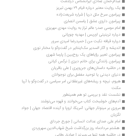
عبدالرحمان عمادی ایرانشناس درگذشت
یک روایت معتبر درباره قیام ۲۹ بهمن تبریز
پیرامون سرخ مثل دریا | شراره شریعت‌زاده
پیرامون داروی عشق | یاسمن انصاری 
امام موسی صدر؛ عالم تراز به روایت مهدی مهریزی
درباره ترینیتی اوریس | مهدیه چوپانی
درباره قیافه نکبت من | حمیدرضا امیدی سرور
اندیشه و آثار السدیر مک‌اینتایر در گفت‌وگو با مختار نوری
پیرامون تعبیر رؤیاهای یک روح‌بین | پارسا شهری
پیرامون رانندگی برای خانم دیزی | نرگس کیانی
در حاشیه داستان‌های جن‌وپری | علی باقریان
دنیای دیدنی یا توحید مفضل برای نوجوانان
هیوم، نیچه و ریشه‌های غیرعقلانی امر سیاسی در گفت‌وگو با آریا 
مکنت
نشست نقد و بررسی تو هم همینطور
آدم‌های خوشبخت کتاب می‌خوانند و قهوه می‌نوشند
مروری بر مینوتار جهانی‮‬‏‫: آمریکا، اروپا و آینده اقتصاد جهان | جواد 
لگزیان
امام علی صدای عدالت انسانی | جورج جرداق
 هشتم مردادماه روز بزرگداشت شیخ شهاب‌الدین سهروردی 
در حاشیه همه تنها می‌میرند | صادق وفایی