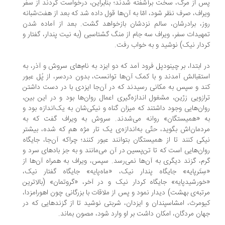
 از مرگ، سخت برآشفته شدند؛ بنابراین، درخواست کردند از سفر
راف، صرف نظر شود، امّا به آن‌ها قول داده شد که بعد از هفت‌شبانه
ز، برادرشان، سالم نزدشان بازخواهد گشت. بعد از آماده شدن
هیدات سفر، ویراف سه جام از منگ گشتاسبی (به نیت پندار، گفتار و
دار نیک) نوشید و به خواب رفت.
 ابتدا، بر چینودپل فرود آمد که دو ایزد به نام‌های سروش و آذر، به
تقبالش آمدند و با کمک آن‌ها توانست، بدون دردسر، از پُل عبور
د و سپس به مکانی رسیدند که در آن‌جا ایزدی با در دست داشتن
ازویی زرّین، مشغول اندازه‌گیری اعمال روان‌ها بود و در این بین،
ان‌هایی وجود داشتند که میزان گناه و نیکی‌شان به یک‌اندازه بود و
 «همیستگان» روانه می‌شدند. سروش به ویراف گفت که به
دمان‌اش بگوید، حتّی به‌اندازه‌ی یک تار مژه هم که شده، بیشتر
کی کنند تا از همیستگان بتوانند عبور کنند؛ چراکه آ‌ن‌جا، جایگاه
ان‌هایی است که تا تن‌پسین در آن می‌مانند و به جز بادهای سرد و
م، گزند دیگری به آن‌ها نمی‌رسد. سپس، ویراف به همراه آن‌ها از
ِتَرپایه» جایگاه پندار نیک، «ماه‌پایه» جایگاه گفتار نیک،
ورشیدپایه» جایگاه کردار نیک و در آخر، «گروتمان» (بالاترین
تبه‌ی بهشت) دیدار نمود و پس از ملاقات با بزرگانی چون اهورامزدا،
ومرث، امشاسپندان و ایزدان، شربتی نوشید تا از گزندهایی که در
ان مردگان، امکان داشت بر او وارد شود، مصون بماند.