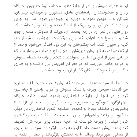
 به همراه سروش و آذر از جایگاه‌های مختلف بهشت چون: جایگاه
دان و سخاوتمندان، پادشاهان عادل، دستوران و موبدان، پهلوانان،
انان و… دیدن نمود و دوباره بر چینودپل فرود آمد. به جایی
یدند که در آن رودی بزرگ از آب گندیده و راکد وجود داشت که
ان‌هایی در قعر آن در رنج بودند. ارداویراف از سروش، علت را جویا
 و او پاسخ داد، افرادی که از پِی درگذشت عزیزشان، بیش از حد،
یه و شیون کنند، آب چشم‌شان به این رود اضافه می‌شود و بعد از
نکه بمیرند، نه تنها روان عزیزشان را دچار رنج و عذاب می‌نمایند، بلکه
انایی عبور از این رود را نیز نخواهند داشت. ویراف به همراه سروش
آذر به چاهی می‌رسد که در قعر آن اهریمن قرار داشت و به قدری
گ و تاریک بود که امکان گذر از آن، وجود نداشت.
 آنجا باد سرد و متعفنی می‌وزید که روان‌ها در برخورد با آن به لرزه
‌افتادند؛ سپس، ویراف با کمک سروش و آذر به راحتی از چاه عبور
د و در آنجا از جایگاه گناهکاران، بازدید نمود. مانند جایگاه
ام‌بارگان، دروغگویان، سخن‌چینان، جادوگران و… بعد از بازدید از
ش‌های مختلف دوزخ و نحوه‌ی شکنجه شدن گناهکاران، بار دیگر،
 گروتمان رفتند و اهورامزدا پس از نصیحت و تأکید بر پندار، گفتار و
دار نیک، از ویراف خواست که آنچه دیده، برای مردم‌اش، تعریف
د و به سروش دستور داد تا او را به زمین بازگرداند. سروش به پیروی
 دستور اهورامزدا، ویراف را به تختش بازگرداند و بعد از اینکه به