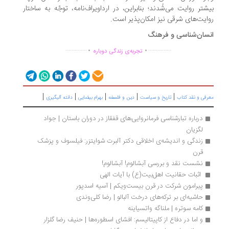
شتر روایت می‌شُدند؛ بنابراین، در ارداویراف‌نامه، توجّه به ساختار
ایت‌های شرقی نیز امکان‌پذیر است.
سان‌شناسی و فرهنگ
.
.
..............
...............
تجربه‌ی زندگی دوباره
|
|
|
|
|
رفی و نقد کتاب
تاریخ و سیاست
دین و فلسفه
بهرام بیضایی
دانته آلیگیری
درباره تبارشناسی فرمانروایی‌های قفقاز در دوران باستان | جواد 
لگزیان
زندگی و اندیشه‌ی اخلاقی دکتر آلبرت شوایتزر: فیلسوف و پزشک 
قرن
نشست نقد و بررسی آبشالوم! آبشالوم!
 اثبات حقانیت اهل‌بیت(ع) با آیات الهی 
پیرامون شرکت در قرن بیست‌ویکم | آسیه اسدپور
حاشیه‌ای بر ترکه‌های درخت آلبالو | رضا کلی‌وندی
کامه سوتره | ملناگه واتسیاینه
و اما در دفاع از کاپیتالیسم: افشای اسطوره‌ها | حنیف رضا گلزار