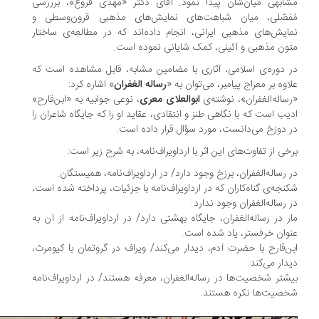
ابهی میان‌شان پیدا نمود. آقای دکتر «مهدی فروغ»، برررسی
فصّلی، میان شباهت‌های نمایش‌های مذهبی قرون‌وسطی و
ایش‌های مذهبی ایرانی، انجام داده‌اند که در مطالعه‌‌ی ساختار
ون مذهبی و آئینی، کمک شایانی نموده است.
 دوره‌ی اسلامی، آثاری با مضامین مشابه، قابل مشاهده است که
اوه‌ بر معراج پیامبر، می‌توان به «
رساله‌ الغفران
» اشاره کرد:
ساله‌الغفران»، نوشته‌ی
ابوالعلای معری
، نوعی جوابیه به «ابن‌قارح»
یب است که با نگاهی طنز و انتقادی، عقاید او را که جایگاه شاعران را
 دوزخ می‌دانست، مورد سؤال قرار داده است.
خی از تفاوت‌های این اثر با ارداویراف‌نامه، به شرح زیر است:
 رساله‌الغفران، برزخ وجود دارد/ در ارداویراف‌نامه، همیستگان.
نجه‌ی گناه‌کاران که در ارداویراف‌نامه با جزئیات، پرداخته شده است،
 رساله‌الغفران وجود ندارد.
ر در رساله‌الغفران، جایگاه بهشتی دارد/ در ارداویراف‌نامه از آن به
وان خرفستر، یاد شده است.
ن‌قارح با حضرت آدم، دیدار می‌کند/ ویراف در گروتمان با کیومرث،
دار می‌کند.
شتر شخصیت‌ها در رساله‌الغفران، معرفه هستند/ در ارداویراف‌نامه
صیت‌ها نکره هستند.