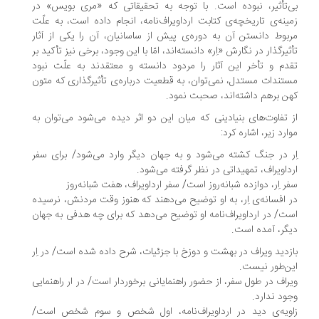
‌تأثیر، نبوده است. با توجه به تحقیقاتی که «مری بویس» در
ینه‌ی تاریخچه‌ی کتابت ارداویراف‌نامه، انجام داده است، به علّت
بوط دانستن آن به دوره‌ی پیش از ساسانیان، آن را یکی از آثار
ثیرگذار در نگارش «اِر» دانسته‌اند، امّا با این وجود، برخی نیز تأکید بر
دم و تأخر این آثار را مردود دانسته و معتقدند به علّت نبود
تندات مستدل، نمی‌توان، به قطعیت درباره‌ی تأثیرگذاری که متون
ن برهم داشته‌اند، صحبت نمود.
 تفاوت‌های بنیادینی که میان این دو اثر دیده می‌شود می‌توان به
ارد زیر، اشاره کرد:
ر در جنگ کشته می‌شود و به جهان دیگر وارد می‌شود/ برای سفر
داویراف، تمهیداتی در نظر گرفته می‌شود.
ر اِر، دوازده شبانه‌روز است/ سفر ارداویراف، هفت شبانه‌روز
 افسانه‌ی اِر، به او توضیح می‌دهند که هنوز وقت مردنش، نرسیده
ت/ در ارداویراف‌نامه او توضیح می‌دهد که برای چه هدفی به جهان
گر، آمده است.
زدید ویراف در بهشت و دوزخ با جزئیات، شرح داده شده است/ در اِر
ن‌طور نیست.
راف در طول سفر، از حضور راهنمایانی برخوردار است/ در ار راهنمایی
ود ندارد.
ویه‌ی دید در ارداویراف‌نامه، اول شخص و سوم شخص است/