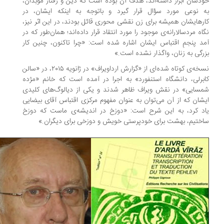
دشان ابراز داشته‌اند، هدف آن بوده است که دین و رفتار موبدان،
 نوعی مورد سؤال قرار گیرد و باتوجه به اینکه ایشان، در
رهایشان همیشه برای زن نقشی محوری قائل بودند، در این اثر نیز،
اه مردسالارانه‌ی موجود را مورد انتقاد قرار داده‌اند؛ همان‌طور که در
د پنجمِ اقتباس ایشان اشاره شده است: «چرا تاکنون، چنین کار
رگی به زنان، واگذار نشده است.»
نسخه‌ی کوتاه شده‌ای از «گزارش ارداویراف» در ژانویه ۲۰۱۵، در «سالن
برلی، دانشگاه استنفورد» به اجرا در آمده است که خانم «مژده
سایی» در نقش ویراف ظاهر شدند و یکی از دیالوگ‌های کلیدی
شان که از آن می‌توان به عنوان مفهوم مرکزی اقتباس آقای بیضایی
د کرد، به این شرح است: «دوزخ در اندیشه‌ی ماست که دوزخ
ختیم، بهشت برای خودپرستی خویش و دوزخی برای دیگران.»