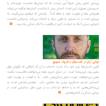
سش اصلی رمان صرفاً این نیست که آیا آرمان‌ها شکست خورده‌اند یا
.پرسش عمیق‌تر این است: انسان پس از شکست آرمان‌ها چگونه می‌تواند
چنان معنا و هویت خود را حفظ کند؟... پاسخی که ابراهیم برمی‌گزیند، نه
روزی است و نه تسلیم. او راهی دیگر را انتخاب می‌کند: پذیرفتن شکست
ریخی، بدون آنکه به خیانت، گریز از واقعیت یا انکار زندگی پناه ببرد
...
ونای آرام در گفت‌وگو با فاروک شهیچ
یی انسان‌ها ترمزِ خود را از دست داده‌اند و آن کُدِ اخلاقی که نگهبان عقل
یم بود، فروریخته است. در دنیای امروز، همه می‌خواهند فاشیست باشند؛
نی می‌خواهند نفرت، محورِ زندگی‌شان باشد... ما با گوشت و پوست خود
ساس کردیم «دیگری» بودن چه معنایی دارد... نوشتن پاسخی است به
‌عدالتی‌هایی که ما را احاطه کرده‌اند، و در عین حال، ستایشی است از
بایی زندگی و شادی‌هایش
...