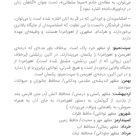
‌توان، به مقاله‌ی خانم «سیما سلطانی»، تحت عنوان «گناهان زنان
 ارداویراف‌نامه» اشاره نمود.]
امشاسپندان و ایزدانی که در اثر به آنان اشاره شده است را می‌توان،
ادل فرشتگان دانست با این تفاوت که امشاسپندان از جایگاه بالاتری
خوردارند و هرکدام، مظهری از اهورامزدا هستند و وظیفه‌ای عهده
رند:
نت‌مینو:
او مظهر خرد پاک است. برخلاف باور عده‌ای که درجه‌ی
ریمن و اهورامزدا را یکسان می‌پندارند، در آئین زرتشتی (برخلاف
ین زروانی که از آیین زرتشتی، مشتق شده است)، اهورامزدا از
یگاه والایی برخوردار است و هیچ قدرتی، توانایی برابری با او را ندارد
در این آئین، درجه‌ی اهریمن با سپنت‌مینو، یکسان است.
من:
مظهر اندیشه‌ی مقدس ودانایی/ محافظ جانوران و حیوانات
دمند
دیبهشت:
مظهر راستی و درستی/ محافظ آتش (در متن فارسی بعد
 بازدید از گروتمان، به دستور اهورامزدا، به جای آذر، به همراه
وش، به راهنمایی ویراف، می‌پردازد.)
ریور:
مظهر توانایی/ حافظ فلزات
پندارمز:
مظهر مهر و محبت/ حافظ زمین
داد:
مظهر رسائی/ محافظ آب
داد:
مظهر جاودانی/ محافظ نبات