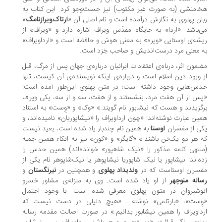
امنشی (به صورت غیر مکتوب) نیز جست‌وجو کرد. این کتاب به
ان پهلوی به نگارش درآمده است و نام اصلی آن «
ارتاک‌ویرازنامگ
»
‌باشد. «اردا» به جایگاه مقدّس ویراف اشاره دارد و «ویراف» از
شه‌ی اوستایی «ویره» به معنی هوش و حافظه است و «ارداویراف»
 معنی مرد درست‌اندیش و صاحب خِرَد است.
مون اثر، درباه‌ی اعتقادات ایرانیان درباره‌ی جهان پس از مرگ، قبل
 ورود دین اسلام است و درباره‌ی اینکه نویسنده‌ی آن کیست، تنها
س‌هایی وجود داشته است؛ در متن پهلوی این‌طور آمده است:
س از آن هفت مرد، بنشستند و از هفت، سه و از سه، یکی ویراف
گزیدند و هست که نیشابور نام گویند.» «وک» و «وِست» به استناد
ین عبارت نوشته‌اند: «چون ارداویراف را «نیشاپوریان» نامیده‌اند، و
ی از مفسران
اوستا
به همین نام چندبار یاد شده است، بعید نیست
 هر دو یک‌تن باشند.» «گایگر» و «کون» نیز به اتکاء همین جمله
نتهی کلمه مذکور را «نیک شاهپور» خوانده‌اند) همین حدس را
ه‌اند: نیشاپور یا نیک شاپوریا نیشاپوهر یا نیک‌شاپوهر نام یکی از
سران اوستاست که در
وندیداد پهلوی
و همچنین در
نیرنگستان
و
اله منوچهر
از او یاد شده است. وی به منزله‌ی مشاور خسرو
وشیروان در متون پهلوی معرفی شده است. با وجود احتمال
ِست»، «بارتلمی» نوشته : «هیچ دلیلی در دست نیست که
داویراف را همین نیشابور بدانیم.» در صورت اصالت مقدمه رساله