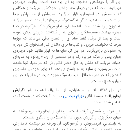
ن اثر با دیدگاهی متفاوت به آن پرداخته است. روایت درباره‌ی
ربانو» است که برای دیدار معشوقش، خودکشی می‌کند و هنگامی
 جسدش در استودان، قرار می‌گیرد، سایه‌اش از جسم‌اش جدا
‌شود و با سایه‌های دیگر به گفت‌وگو می‌پردازد. او ابتدا تصور می‌کند
 دوزخ وارد شده است، امّا سایه‌ای به او می‌گوید که هرآنچه در دنیا
باره بهشت، همیستگان و دوزخ به او گفته‌اند، دروغی بیش نبوده
ت و بعد از مرگ، فقط سایه‌ای از انسان‌ باقی می‌ماند که روزها
جا که بخواهد، می‌رود و شب‌ها برای ماندن کنار استخوان‌اش دوباره
 استودان بازمی‌گردد. در این اثر، سایه‌ها به ابراز عقاید خود درباره‌ی
ان پس از مرگ می‌پردازند و در قسمتی از آن، «زربانو» به سایه‌ای
تراف می‌کند که دلش به حال دختر ناتنی‌اش که در دنیا، تنها مانده
ت، می‌سوزد و سایه به او پاسخ می‌دهد که برای خودش دلسوزی
د؛ چراکه در دنیا، حداقل امید به مرگ وجود دارد، در حالی‌که در این
ان، هیچ نیست.
 اقتباس نیمه‌آزادی از ارداویراف‌نامه، به نام «
گزارش
داویراف
» توسط آقای
بهرام بیضایی
صورت گرفت که در هفت آمد،
ظیم شده است:
ور مَردمان سُستی گرفته است؛ موبَدان از اَرداویراف می‌خواهَند به
ان دیگر بِرَوَد و گزارش بیاورد که آیا اصلاً جهان دیگری هست.
 راهنماییِ ایزدسروش و نَواخوانان، اَرداویراف در بهشت نامدارانی
ن «تهمینه، آرش، هُمای و به‌آفرید، اسفندیار، جاماسب، فریدون،