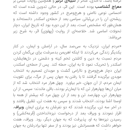
فته باشد، تا حدی، متأثر از
کتبیه‌ی کرتیر
و همچنین روایات مبتنی بر
راج گشتاسب
بوده است. این اثر، در حالی تدوین شده است که
ساس نوعی ناامنی و هرج‌ومرج در کشور وجود داشته است که
شه‌ی آن را در بی‌ثباتی سیاسی بعد از حمله‌ی اسکندر دانسته‌اند و
ان‌طور که مشخص است، بعد از این دوره بود که تاریخ ایران، دچار
ولات اساسی شد. خلاصه‌ای از روایت (پهلوی) اثر، به شرح زیر
‌باشد:
ردم ایران، نزدیک به سی‌صد سال، در آرامش و ایمان، در کنار
دیگر زندگی می‌کردند تا اینکه اهریمن بدسرشت برای بی‌گمان کردن
دم نسبت به دین و کاشتن تخم کینه و دشمنی در دل‌هایشان،
کندر را تحریک نمود تا به ایران، حمله کند. پس از حمله‌ی اسکندر،
ران دچار هرج‌ومرج و ناآرامی گشت و موبدان تصمیم به انتخاب
بدی برگزیده گرفتند تا با رفتن به جهان پس از مرگ، برای تقویت
مان مردم، از آن جهان، خبر بیاورد. چهل هزار مرد انتخاب شد که از
ان آن‌ها چهارهزار تن که با ایمان‌تر بودند، باقی‌ ماندند؛ سپس، از آن
ارهزار تن، چهارصد تن و بعد از آن چهل مرد که بیشتر از همه با
ستا آشنا بودند، انتخاب شدند و سپس به هفت تن، تقلیل یافتند و
 آخر سه تن، برگزیده شدند که دو نفرشان به برتری ایمان
ویراف
،
رار نمودند و ویراف بعد از درخواست نیزه‌انداختن (قرعه‌کشی) و
یدن نیزه‌ها به او، پذیرفت که به جهان دیگر، رود. ویراف، هفت
اهر داشت که همسرانش نیز بودند و از سفر تنها برادرشان به جهان