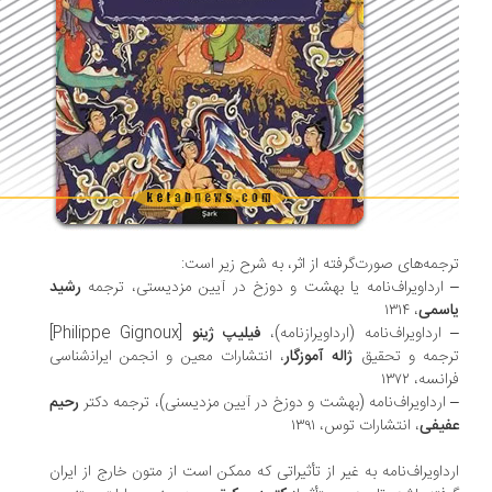
جمه‌های صورت‌گرفته از اثر، به شرح زیر است:
ارداوی‍راف‌ن‍ام‍ه یا بهشت و دوزخ در آیین مزدیستی، ترجمه
رشید
سمی
، ۱۳۱۴
ارداوی‍راف‌ن‍ام‍ه (ارداوی‍رازن‍ام‍ه)،
فیلیپ ژینو
[Philippe Gignoux]
جمه و تحقیق
ژاله آموزگار
، انتشارات م‍ع‍ی‍ن و ان‍ج‍م‍ن ای‍ران‍‌ش‍ن‍اس‍ی
ان‍س‍ه، ۱۳۷۲
ارداویراف‌نامه (بهشت و دوزخ در آیین مزدیسنی)، ترجمه دکتر
رحیم
یفی
، انتشارات توس، ۱۳۹۱
داویراف‌نامه به غیر از تأثیراتی که ممکن است از متون خارج از ایران