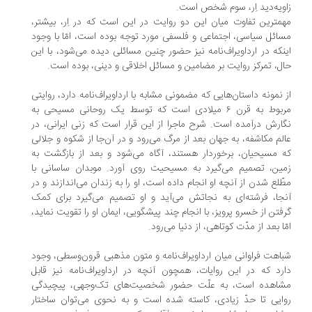
ویه‌دید اِر، سوم شخص است.
مترین تفاوت میان این دو روایت در این است که در اِر، بیشتر،
ائل سیاسی، اجتماعی و فلسفی مورد توجه بوده است، امّا با وجود
نکه در ارداویراف‌نامه نیز حضور چنین مسائلی دیده می‌شود، با این
ل، تمرکز روایت بر مضامین و مسائل اخلاقی و دینی، بوده است.
 نمونه داستان‌هایی که مضمونی مشابه با ارداویراف‌نامه دارد، روایتی
مربوط به قرن ۶ میلادی است که توسط یک روحانی مسیحی به
ارش درآمده است. شرح ماجرا از این قرار است که زنی ایرانی، در
لم مکاشفه، به جهان بعد از مرگ می‌رود و در آن‌جا از شکوه و جلالی
 مسیحیان، برخوردار هستند، آگاه می‌شود و بعد از بازگشت به
ین، تصمیم می‌گیرد به مسیحیت روی آورد. موبدان ساسانی با
ّلع شدن از آنچه‌ او انجام داده است، او را به زندان می‌اندازند و در
جا، فرشته‌ای به نجاتش می‌آید و او تصمیم می‌گیرد برای کمک
فتن از خسرو پرویز، با انجام چند پیشگویی، ایمان او را تقویت نماید،
ّا بعد از مدّت کوتاهی، از دنیا می‌رود.
اهت فراوانی میان ارداویراف‌نامه و متون مذهبی قرون‌وسطی، وجود
رد که در این روایات، همچون آنچه در ارداویراف‌نامه نیز قابل
اهده است، به علّت حضور شخصیت‌های تک‌وجهی، پیچیدگی
ایی تا حدّ زیادی، کاسته شده است و به نحوی می‌توان ساختار