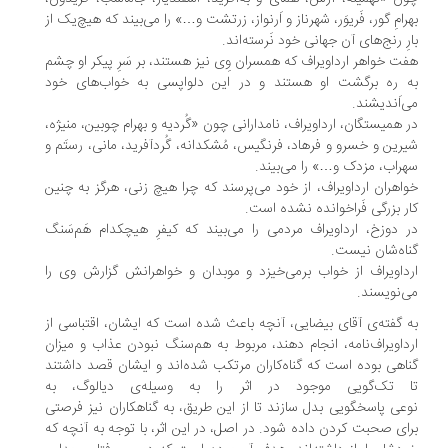
رامِ گور، فَریوَر، شهرناز و اَرنواز، زرتشت و…» را می‌بیند که هیچ‌یک از
رِ رنج‌های آن جهانی خود نَرسته‌اند.
ت خواهر ارداویراف که همسران وِی نیز هستند، بر سَرِ پیکر او چشم
 ره برگشت او هستند و در این دلواپسی به خواب‌های خود
‌اَندیشند.
 همیستگان، ارداویراف، نامدارانی چون «گُردیه و بهرام چوبین، منیژه،
رین و خسرو و فرهاد، فرنگیس، مُشکدانه، گُردآفرید، مانی، رستَم و
راب، مزدک و…» را می‎‌‌بیند.
اهران ارداویراف، از خود می‌پرسند که چرا هیچ زنی، هرگز به چنین
ر بزرگی فَراخوانده نشده است.
 دوزخ، ارداویراف مردمی را می‌بیند که کیفرِ هیچکدام هَم‌سَنگ
اه‌شان نیست.
داویراف از خواب برمی‌خیزد و موبدان و خواهرانش گزارش وی را
‌نویسند.
 گفته‌ی آقای بیضایی، آنچه باعث شده است که ایشان، اقتباسی از
داویراف‌نامه، انجام دهند، مربوط به هم‌سنگ نبودن عذاب و میزان
اهی بوده است که گناه‌کاران مرتکب شده‌اند و ایشان قصد داشتند
 تک‌گویی موجود در اثر را به وسیله‌ی دیالوگ، به
عی پاسخگویی بدل سازند تا از این طریق، به گناهکاران نیز فرصتی
ای صحبت کردن داده شود. در اصل، در این اثر، با توجه به آنچه که