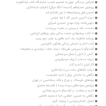
اعتراض برندگان نوبل به تصمیم عجیب نمایشگاه کتاب فرانکفورت
پیرامون صدراعظم (ادیسه آنگلا مرکل) | فرشید فرحناکیان
انجمن قتل پنجشنبه‌ها با نون افتتاح شد
درباره آخرین خرس گلد | لیلا خیامی
«بهین‌نامه» ویژه مهدی حمیدی شیرازی
نشست نقد و بررسی در معیت پرزیدنت
10 کتاب پیشنهادی حجت بداغی برای روزهای کرونایی
روزنامه خاطرات یک آدم ناقابل به چاپ دوم رسید
کتاب آدام یا داستان زندگی هاکوپ کاراپنتس
گفت‌وگو با سیروس علی‌نژاد درباره نجف دریابندری و مطبوعات
 آتش از آتش | جمال میرصادقی
درباره ده شب | پیام حیدرقزوینی
آثار ایران | آندره گدار
درباره تکه‌های ساده‌ من | رضا فکری
نگاهی به خاندان ویال | نادیا حقدوست
بچه‌های طرسناک و چرخ و فلک بدشانسی در تهران
پیرامون سوت‌های بریده بریده | غلامرضا منجزی
اندوه و سعادت در گفت‌وگو با مریم مفتاحی
نگاهی به خمینی: انقلابیِ خدا | محمود فاضلی
اصول داستان‌نویسی | ریموند کارور