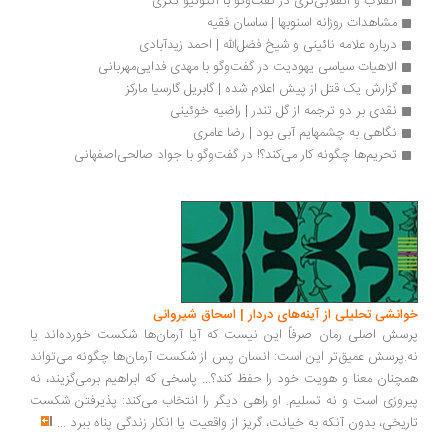
انقلاب و انقلابی‌گری در گفت‌وگو با آنتونیو نگری
مشاهدات روزانه اسنوبها | ساسان فقیه
درباره علامه نائینی و شیخ فضل‌الله | احمد زیدآبادی
الاهیات سیاسی یهودیت در گفت‌وگو با مهدی فدایی‌مهربانی
گزارش یک قتل از پیش اعلام شده | گابریل گارسیا مارکز
نقدی بر دو ترجمه از گل تندر | راضیه خوئینی
نگاهی به چشمهایم آبی بود | رضا عامری
تحریم‌ها چگونه کار می‌کند؟! در گفت‌وگو با جواد صالحی‌اصفهانی
انشی تحلیلی از آینه‌های دردار | اسحاق شیروانی
سش اصلی رمان صرفاً این نیست که آیا آرمان‌ها شکست خورده‌اند یا
.پرسش عمیق‌تر این است: انسان پس از شکست آرمان‌ها چگونه می‌تواند
چنان معنا و هویت خود را حفظ کند؟... پاسخی که ابراهیم برمی‌گزیند، نه
روزی است و نه تسلیم. او راهی دیگر را انتخاب می‌کند: پذیرفتن شکست
ریخی، بدون آنکه به خیانت، گریز از واقعیت یا انکار زندگی پناه ببرد
...