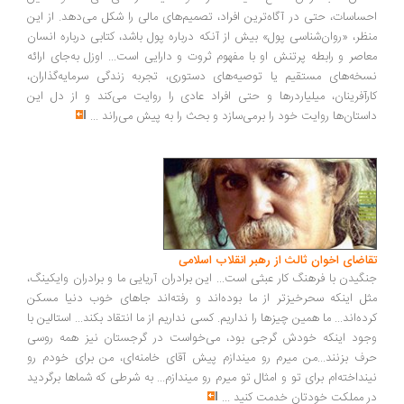
ساسات، حتی در آگاه‌ترین افراد، تصمیم‌های مالی را شکل می‌دهد. از این
ظر، «روان‌شناسی پول» بیش از آنکه درباره پول باشد، کتابی درباره انسان
اصر و رابطه پرتنش او با مفهوم ثروت و دارایی است... اوزل به‌جای ارائه
خه‌های مستقیم یا توصیه‌های دستوری، تجربه زندگی سرمایه‌گذاران،
رآفرینان، میلیاردرها و حتی افراد عادی را روایت می‌کند و از دل این
ستان‌ها روایت خود را برمی‌سازد و بحث را به پیش می‌راند
...
اضای اخوان ثالث از رهبر انقلاب اسلامی
گیدن با فرهنگ کار عبثی است... این برادران آریایی ما و برادران وایکینگ،
ل اینکه سحرخیزتر از ما بوده‌اند و رفته‌اند جاهای خوب دنیا مسکن
ده‌اند... ما همین چیزها را نداریم. کسی نداریم از ما انتقاد بکند... استالین با
ود اینکه خودش گرجی بود، می‌خواست در گرجستان نیز همه روسی
ف بزنند...من میرم رو میندازم پیش آقای خامنه‌ای، من برای خودم رو
نداخته‌ام برای تو و امثال تو میرم رو میندازم... به شرطی که شماها برگردید
 مملکت خودتان خدمت کنید
...