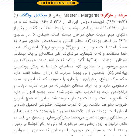
شد و مارگاریتا
[
Master I Margarita
].
رمانی از
میخائیل بولگاکف
(1)
(1891- 1940)، نویسنده روس. این اثر از 1928 تا 1940 نوشته شد و در
سال 1966-1967 انتشار یافت. مرشد و مارگاریتا شاهکار بولگاکف و یکی از
نهای مهم ادبیات جهان در قرن بیستم است. شیطان، که در سالهای
1930 در ظاهر وولاند(2)،‌ معلم آلمانی و متخصص جادوی سیاه،‌ به
مسکو آمده است،‌ خود را به برلیوز(3) و بیزدومنی(4)، ادبایی که نه به
ا معتقدند و نه به شیطان، می‌نمایاند. طی مکالمه‌ای بر یک نیمکت،
طان - وولاند - به آنها تأکید می‌کند که در اشتباه‌اند: لحن بیگانه‌اش
و می‌شود و به جادوی کلام مخاطبان خود را به پیش پونتیوس
پیلاتوس(5)،‌ پنجمین والی یهودا می‌برد، که در آن لحظه قصد دارد
م مرگ یوشع، پیش‌گوی سرگردان، را تصویب کند که اصل و نسب
معلومی دارد و به ایراد سخنان خرابکارانه در مورد قدرت دولت و
اخواندن مردم به تخریب معبد متهم شده است. یوشع اظهار می‌دارد
 قلمرو حقیقت و عدالت پدیدار خواهد شد؛ جایی که هیچ قدرتی
ورت نخواهد داشت، زیرا که قدرت همیشه خشونتی تحمیل شده بر
سان است. وولاند در این وقت «هفتمین دلیل» وجود خداوند را به آن
یسندگان واخورده نشان می‌دهد: پیش‌گویی‌های او تحقق می‌یابد. در
قع، برلیوز بر روی روغنی سر می‌خورد که زنی به نام آنوشکا بر زمین
خته است و سرش در برخورد با تراموایی که دختری از جوانان