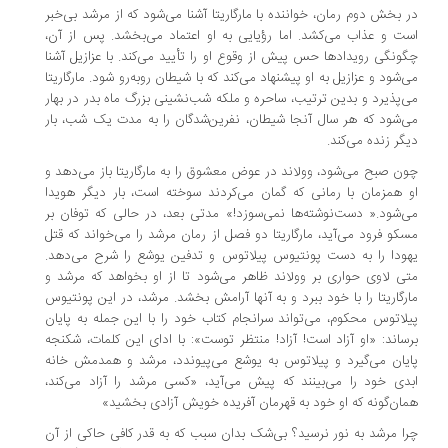
 بخش دوم رمان، خواننده با مارگاریتا آشنا می‌شود که از مرشد بی‌خبر
ت و عذاب می‌کشد. اما رؤیایی به او اعتماد می‌بخشد. پس از آن،
ونگی رویدادها حس پیش از وقوع او را تأیید می‌کند. با عزازیل آشنا
‌شود و عزازیل به او پیشنهاد می‌کند که با شیطان رو‌به‌رو شود. مارگاریتا
‌پذیرد و بدین ترتیب، ساحره و ملکه شب‌نشینی بزرگ ماه بدر در بهار
‌شود که هر سال آنجا شیطان، نفرین‌شدگان را به مدت یک شب، بار
گر زنده می‌کند.
ن صبح می‌شود، وولاند در عوض معشوق را به مارگاریتا باز می‌دهد و
 همزمان با رمانی که گمان می‌کردند سوخته است، بار دیگر هویدا
‌شود.« دست‌نوشته‌ها نمی‌سوزد!» مدتی بعد، در حالی که توفان بر
کو فرود می‌آید،‌ مارگاریتا دو فصل از رمان مرشد را می‌خواند که قتل
ودا را به دست پونتیوس پیلاتوس و تدفین یوشع را شرح می‌دهد.
ی لاوی حواری بر وولاند ظاهر می‌شود تا از او بخواهد که مرشد و
رگاریتا را با خود ببرد و به آنها آرامش بخشد. مرشد،‌ در این پونتیوس
لاتوس محکوم، می‌تواند سرانجام کتاب خود را با این جمله به پایان
ساند: «او آزاد است!‌ آزاد! منتظر توست»: با ادای این کلمات، شکنجه
یان می‌گیرد و پیلاتوس به یوشع می‌پیوندد، مرشد و همدمش خانه
دی خود را می‌بینند که پیش می‌آید، «کسی مرشد را آزاد می‌کند،
ان‌گونه که او خود به قهرمان آفریده خویش آزادی بخشید»
ا مرشد به نور نرسید؟ بی‌شک بدان سبب که به قدر کافی حاکی از آن