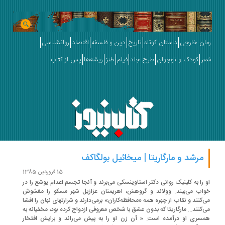
ان خارجی
داستان کوتاه
تاریخ
دین و فلسفه
اقتصاد
روانشناسی
ر
کودک و نوجوان
طرح جلد
فیلم
طنز
ریشه‌ها
پس از کتاب
مرشد و مارگاریتا | میخائیل بولگاکف
15 فروردین 1385
 را به کلینیک روانی دکتر استاوینسکی می‌برند و آنجا تجسم اعدام یوشع را در
اب می‌بیند. وولاند و گروهش، اهریمنان عزازیل شهر مسکو را مغشوش
‌کنند و نقاب از چهره همه «محافظه‌کاران» برمی‌دارند و شرارتهای نهان را افشا
‌کنند... مارگاریتا که بدون عشق با شخص معروفی ازدواج کرده بود، مخفیانه به
سری او درآمده است. « آن زن او را به پیش می‌راند و برایش افتخار