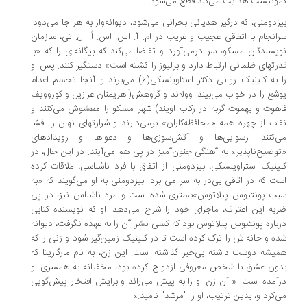
ونیست هدایت می‌کند قطع می‌شود.
زدومنی، که درگیر هذیانی بحرانی می‌شود،‌ دیوانه‌وار به هر جا می‌دود.
انجام با اتفاقی عجیب و غریب در ام. آ. اس. اس. اُ. ال. تی، سازمان
یسندگان مسکو، سر درمی‌آورد و تقاضا می‌کند که بیگانه‌ای را که «با
رتهای ظلمانی ارتباط دارد و برلیوز را کشته است» دستگیر کنند. پس او
را به کلینیک روانی دکتر استاوینسکی(6) می‌برند و آنجا تجسم اعدام
شع را در خواب می‌بیند. وولاند و گروهش(اهریمنان عزازیل و کوروویف
هوت و بهموت گربه در رکاب اویند) شهر مسکو را مغشوش می‌کنند و
اب از چهره همه «محافظه‌کاران» برمی‌دارند و شرارتهای نهان را افشا
ی‌کنند. رسوایی‌ها و آتش‌سوزی‌ها و دعواها و رویدادهای
وضیح‌ناپذیر» به آهنگی جنون‌آمیز در پی هم می‌آیند. در این حال،‌ در
ینیک استراوینسکی،‌ بیزدومنی از اتفاق با فرد ناشناسی، ملاقات کرده
ت که در اتاقی بی‌در به سر می برد. بیزدومنی به او می‌گویند که «به
ب پونتیوس پیلاتوس»بستری شده است و مرد ناشناس نیز، در پی
به این اعتراف،‌ ماجرای خود را شرح می‌دهد. او که نویسنده کتابی
باره پونتیوس پیلاتوس بود که کسی نشر آن را به عهده نگرفت،‌ دیوانه
ه و خانه‌اش را ترک کرده است تا در کلینیک زمین‌گیر شود و زنی را که
یشه دوست داشته بی‌خبر گذاشته است. این زن، به نام مارگاریتا که
ون عشق با شخص معروفی ازدواج کرده بود، مخفیانه به همسری او
آمده است. « آن زن او را به پیش می‌راند و برایش افتخار پیش‌گویی
‌کرد و، بدین ترتیب،‌ او را "مرشد" نامید.»