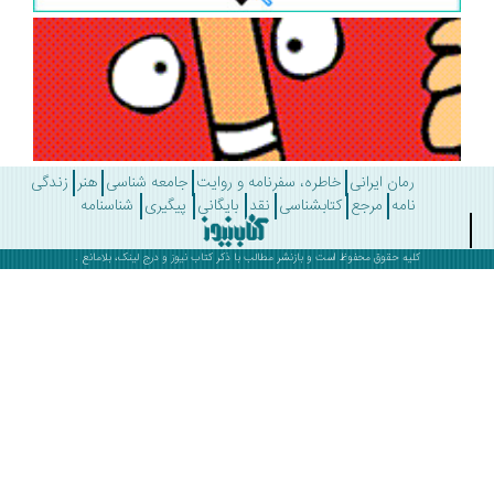
رمان ایرانی
خاطره، سفرنامه و روایت
جامعه شناسی
هنر
زندگی
نامه
مرجع
کتابشناسی
نقد
بایگانی
پیگیری
شناسنامه
کلیه حقوق محفوظ است و بازنشر مطالب با ذکر
کتاب نیوز
و درج لینک، بلامانع .