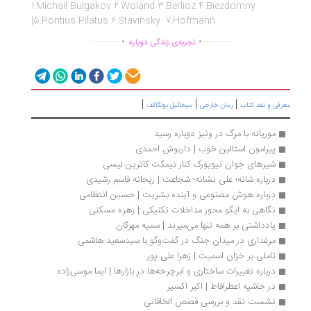
1.Michail Bulgakov 2.Woland 3.Berlioz 4.Biezdomny
|5.Pontius Pilatus 6.Stavinsky 7.Hofmann
.
.
...............
..............
تجربه‌ی زندگی دوباره
|
|
|
رفی و نقد کتاب
رمان خارجی
میخائیل بولگاکف
موریانه با مرگ در ونیز دوباره رسید
پیرامون استالین خوب | داریوش احمدی
شیرهای جوان نیویورک کنار نیمکت کاترین لیسی
درباره شانه؛ علی نشانه؛ شجاعت | ریحانه قاسم رشیدی
درباره هوش مصنوعی و آینده بشریت | حسین انتظامی
نگاهی به ایگو محور مداخلات تکنیکی | زهره مسکنی
یادداشتی بر همه تنها می‌میرند | سمیه مهرگان
مرغداری در میدان جنگ در گفت‌وگو با سیدسعید هاشمی
تاملی بر خزان اسمیت | زهرا علی پور
درباره تغییرات ساختاری و ابرچرخه‌ها در بازارها | ایما موسی‌زاده
در حاشیه اعطرافاط | اکبر اکسیر
نشست نقد و بررسی قصص الخاقانی