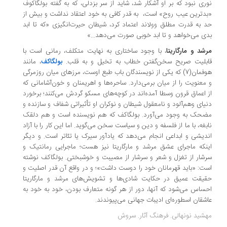
ری نبود که بر او آشکار شد، شاید از سر بزدلی، که به گفته بولگاکوف
دترین عیب روح» است، به قدر کافی به خود اعتقاد نداشت و بیش از
 به قدرت مطلق وولاند اعتماد کرد، شیطان حیرت‌انگیزی «که تا ابد
ی می‌خواهد و تا ابد خوبی صورت می‌دهد...»
شد و مارگاریتا
، با وجود ساختاری به نهایت متکلف، رمانی است با
بلیت صریح سخن‌گفتن خطاب به تخیل و به قلب.
بولگاکف
، مانند
هوفمان(7) که یکی از نویسندگان باب طبع اوست، مرزهای میان روزمرگی
معنویت را از میان برمی‌دارد. ساحره‌ها و اهریمنان و خون‌آشامانی که
 اعماق قرون وسطا آمده‌اند در کوچه‌های مسکو گردش می‌کنند؛ برخورد‌
یای وهم‌آلود و نامعقول شیطان و نوکران او تأثیراتی شفاف و سازنده و
حک به وجود می‌آورد. بولگاکف که هم نویسنده است و هم دلقک
بغه، با ما از فلسفه و دین و سیاست سخن می‌گوید. اما این کار را با آزاد
دیشی و ابداعی انجام می‌دهد که یادآور سیرک یا تئاتر است. و دیگر
نکه ماجرای عشق مرشد و مارگاریتا نیز هست؛ ماجرایی رمانتیک و
شار از تغزل و شعر‌ و سرشار از مصیبت و خوشبختی. بولگاکف نوشته
ت: «باید قهرمانان خود را دوست داشت»؛ و در واقع آن قدر اصلیت و
قیقت عمیق در حکایت شادی‌ها و تشویش‌های
مرشد و مارگاریتا
ساس می‌شود که آنها، دور از هر گونه متعارف بودن، خود به خود به
شقان اسطوره‌ای ادیبات جهانی می‌پیوندند.
شید نونهالی. فرهنگ آثار. سروش