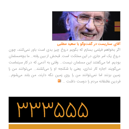
ای سناریست در گفت‌وگو با سعید مطلبی
ر بخواهم فیلمی بسازم که بگویم دروغ چیز بدی است باور نمی‌کنند، چون
وغ یک امر جاری در این مملکت است. قبحش از بین رفته... ما بچه‌مسلمان
دیم. اما می‌گفتند این مسلمان نیست... وقتی به آدمی که در کار سینماست
‌گویند اجازه کار نداری، یعنی با شکنجه او را می‌کشند... می‌توانند من را
ین بزنند اما نمی‌توانند من را روی زمین نگه دارند، من بلند می‌شوم...
دین عاشقانه مردم را دوست داشت
...