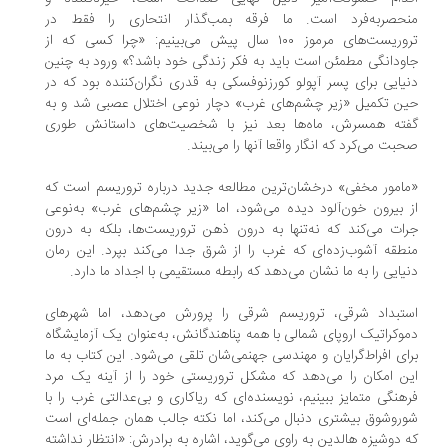
نحصربه‌فرد است. ما فرقه بمب‌گذار انتحاری را فقط در
تروریست‌های مرموز ۱۰۰ سال پیش می‌بینیم: «چرا کسی که از
ودانگی مطمئن است باید به فکر زندگی خود باشد؟» ورود به چنین
یایی برای پسر آپولو کورزنوفسکی به قدری نگران‌کننده بود که در
ن تکمیل «زیر چشم‌های غرب» دچار نوعی اختلال عصبی شد و به
فته همسرش، ماه‌ها بعد نیز با شخصیت‌های داستانش طوری
بت می‌کرد که انگار واقعا آنها را می‌بیند.
امور مخفی» درخشان‌ترین مطالعه جدید درباره تروریسم است که
 بیرون خون‌آلود دیده می‌شود، اما «زیر چشم‌های غرب» به‌نوعی
ات می‌کند که نه‌تنها به درون ذهن تروریست‌ها، بلکه به درون
طقه آشوب‌زده‌ای که غرب را از شرق جدا می‌کند بپرد. این رمان
یایی را به ما نشان می‌دهد که رابطه مستقیمی با اجداد ما دارد.
تبداد شرقی، تروریسم شرقی را پرورش می‌دهد، اما شهرهای
وکراتیک اروپای شمالی با همه‌ پناهندگانش، به‌عنوان یک آزمایشگاه
ای افراط‌گرایان و مهندسی جهنمی‌شان تلقی می‌شود. این کتاب به ما
ن امکان را می‌دهد که مشکل تروریستی خود را از آینه یک مرد
هنگی متمایز ببینیم، نویسنده‌ای که ریاکاری و بی‌عدالتی غرب را با
ر‌وشوق بیشتری دنبال می‌کند، اما نکته‌ جالب همان جمله‌ای است
 دوشیزه هالدین به راوی می‌گوید، اشاره به برادرش: «انتظار نداشته