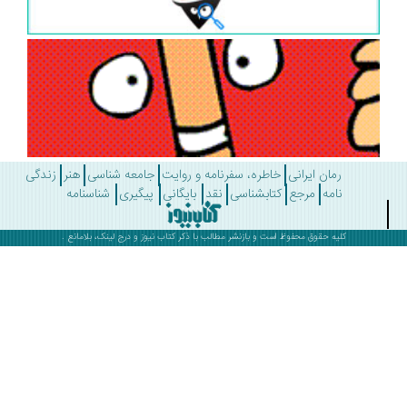
رمان ایرانی
خاطره، سفرنامه و روایت
جامعه شناسی
هنر
زندگی
نامه
مرجع
کتابشناسی
نقد
بایگانی
پیگیری
شناسنامه
کلیه حقوق محفوظ است و بازنشر مطالب با ذکر
کتاب نیوز
و درج لینک، بلامانع .