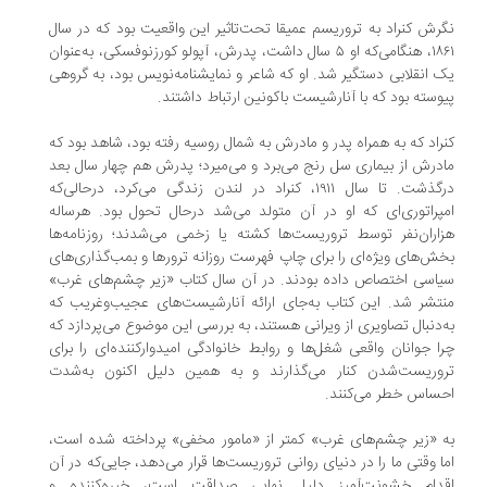
رش کنراد به تروریسم عمیقا تحت‌تاثیر این واقعیت بود که در سال
۱۸۶۱، هنگامی‌که او ۵ سال داشت، پدرش، آپولو کورزنوفسکی، به‌عنوان
 انقلابی دستگیر شد. او که شاعر و نمایشنامه‌نویس بود، به گروهی
وسته بود که با آنارشیست باکونین ارتباط داشتند.
راد که به همراه پدر و مادرش به شمال روسیه رفته بود، شاهد بود که
درش از بیماری سل رنج می‌برد و می‌میرد؛ پدرش هم چهار سال بعد
درگذشت. تا سال ۱۹۱۱، کنراد در لندن زندگی می‌کرد، درحالی‌که
پراتوری‌ای که او در آن متولد می‌شد درحال تحول بود. هرساله
اران‌نفر توسط تروریست‌ها کشته یا زخمی می‌شدند؛ روزنامه‌ها
ش‌های ویژه‌ای را برای چاپ فهرست روزانه ترورها و بمب‌گذاری‌های
اسی اختصاص داده بودند. در آن سال کتاب «زیر چشم‌های غرب»
تشر شد. این کتاب به‌جای ارائه آنارشیست‌های عجیب‌وغریب که
‌دنبال تصاویری از ویرانی هستند، به بررسی این موضوع می‌پردازد که
ا جوانان واقعی شغل‌ها و روابط خانوادگی امیدوارکننده‌ای را برای
وریست‌شدن کنار می‌گذارند و به همین دلیل اکنون به‌شدت
ساس خطر می‌کنند.
 «زیر چشم‌های غرب» کمتر از «مامور مخفی» پرداخته شده است،
ا وقتی ما را در دنیای روانی تروریست‌ها قرار می‌دهد، جایی‌که در آن
قدام خشونت‌آمیز دلیل نهایی صداقت است، خیره‌کننده و