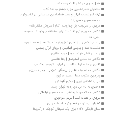
خیال حلاج در نشر ثالث راحت شد
منتخبان شانزدهمین دوره جشنواره نقد کتاب
فرقه کمونیست ایران و سید ضیاءالدین طباطبایی در گفت‌وگو با 
محمدحسین خسروپناه
مروری بر سی‌وسه پل چهارونیم اکتاو | سروش مظفرمقدم
نگاهی به پیرمردی که داستانهای عاشقانه می‌خواند | سعیده 
امین‌زاده
و اما چه کسی از اژدهای غول‌پیکر بد می‌ترسد | محمد داوری
نشست نقد و بررسی ایرانیان و رویای قرآن پارسی
و اما در کمال خونسردی | مجید خاکپور
نگاهی به مبانی استیصال | رها هاشمی
نقدی بر نظام ارباب غایب در ایران | کاووس واضحی
نگاهی به شرلوک هلمز و پرندگان دوزخی | بهار خسروی
پیرامون سکوت دریا | مجید خاکپور
درباره شاخه‌ی زرین | مهدی گلبخش
دختری به نام نل دوباره به تهران رسید
نگاهی به انجمن خودکشی | طه حسین فراهانی
مروری بر هفت گنبد | مریم منوچهری
شتابان زیستن در گفت‌وگو با آسوله مرادی
مدال کارنگی 2022 برای یک شیطان کوچک در آمریکا 