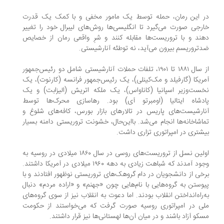
ر این رمان، حمله توسط یک مامور مخفی و با کمک یک قدرت
رجی صورت می‌گیرد تا انگلیسی‌ها روش‌های لیبرال خود را تغییر
ند و با تروریست‌ها مقابله کنند و شرِ واقعی رمان از خصایص
تروریسم بیرون می‌آید، نه توطئه آنارشیستی.
از سال ۱۸۸۱ تا ۱۹۰۱، تلفات حملات آنارشیستی شامل دو رئیس‌جمهور
ریکا (گارفیلد و مک‌کینلی)، یک رئیس‌جمهور فرانسه (کارنوت)، یک
ست‌وزیر اسپانیا (کاناواس)، یک ملکه اتریش (الیزابت) و یک
ادشاه ایتالیا (اومبرتو آی) بود. رهاسازی محرک‌ها توسط
ارشیست‌های پاریس در تالارهای بازار بورس، کافه‌های شلوغ و
اشاخانه‌ها انجام می‌شد. بااین‌حال، خشونت تروریستی دامنه بسیار
شتری در امپراتوری تزاری داشت.
اولین نسل از تروریست‌های روسی در سال ۱۸۶۰ میلادی در روسیه به
وجود آمدند که شباهت زیادی به دهه ۱۹۶۰ میلادی در آمریکا داشتند.
خی از دانشجویان در دام گروهک‌های تروریستی نوظهور افتادند و با
وستن به گروه‌هایی با نام‌هایی چون «جهنم» و «اراده مردم» دنبال
‌راه‌انداختن انقلاب بودند. اما دعوت به انقلاب نیز از سوی گروه‌های
ی در امپراتوری روسیه صورت گرفت که می‌خواستند از حکومت
کو آزاد باشند و در میان آن‌ها لهستانی‌ها نیز قرار داشتند.