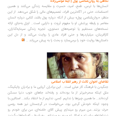
اهی به روان‌شناسی پول | ایما موسی‌زاده
سان‌ها با ترس، طمع، امید، حسرت و مقایسه زندگی می‌کنند و همین
ساسات، حتی در آگاه‌ترین افراد، تصمیم‌های مالی را شکل می‌دهد. از این
ظر، «روان‌شناسی پول» بیش از آنکه درباره پول باشد، کتابی درباره انسان
اصر و رابطه پرتنش او با مفهوم ثروت و دارایی است... اوزل به‌جای ارائه
خه‌های مستقیم یا توصیه‌های دستوری، تجربه زندگی سرمایه‌گذاران،
رآفرینان، میلیاردرها و حتی افراد عادی را روایت می‌کند و از دل این
ستان‌ها روایت خود را برمی‌سازد و بحث را به پیش می‌راند
...
اضای اخوان ثالث از رهبر انقلاب اسلامی
گیدن با فرهنگ کار عبثی است... این برادران آریایی ما و برادران وایکینگ،
ل اینکه سحرخیزتر از ما بوده‌اند و رفته‌اند جاهای خوب دنیا مسکن
ده‌اند... ما همین چیزها را نداریم. کسی نداریم از ما انتقاد بکند... استالین با
ود اینکه خودش گرجی بود، می‌خواست در گرجستان نیز همه روسی
ف بزنند...من میرم رو میندازم پیش آقای خامنه‌ای، من برای خودم رو
نداخته‌ام برای تو و امثال تو میرم رو میندازم... به شرطی که شماها برگردید