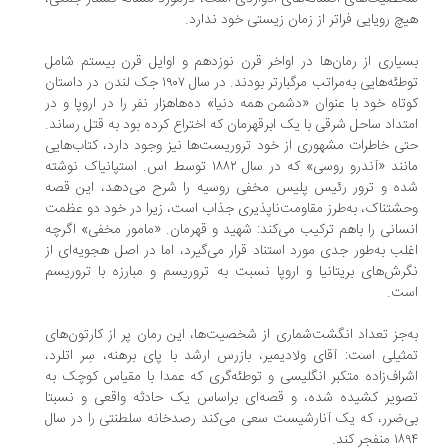
چ رویایی فراتر از زمان زیستی خود ندارد.
یاری از رمان‌ها در اواخر قرن نوزدهم و اوایل قرن بیستم شامل
توطئه‌هایی به‌مراتب مرگبارتر بودند. در سال ۱۹۰۷ جک لندن در داستان
تاه خود با عنوان «دشمن همه دنیا» ده‌هاهزار نفر را در اروپا و در
تداد ساحل شرقی با یک ابرقهرمان که اختراع کرده بود به قتل رساند.
ی خاطرات مشهوری از خود تروریست‌ها نیز وجود دارد، کتاب‌هایی
مانند «آندرو روسی» که در سال ۱۸۸۲ توسط اس. استپانیاک نوشته
ه و ترور رئیس پلیس مخفی روسیه را شرح می‌دهد، این قصه‌
شتناک، به‌طرز مقاومت‌ناپذیری جذاب است، زیرا در خود دو عظمت
سانی را باهم ترکیب می‌کند: شهید و قهرمان. «مامور مخفی» اگرچه
لب به‌طور جدی مورد استناد قرار می‌گیرد، اما در اصل هجویه‌ای از
رش‌های بریتانیا و اروپا نسبت به تروریسم و مبارزه با تروریسم
ست.
‌جز تعداد انگشت‌شماری از شخصیت‌ها، این رمان پر از کارتون‌های
ثیلی است: آقای ولادیمیر، بازرس ارشد با پای برهنه، سِر اتلرد،
راف‌زاده متکبر انگلیسی و توطئه‌گری که عمدا با مقیاس کوچک به
ویر کشیده شده، و قصه‌ای براساس یک حادثه واقعی و نسبتا
‌ضرر، که یک آنارشیست سعی می‌کند رصدخانه سلطنتی را در سال
منفجر کند.