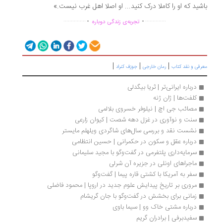
شید که او را کاملا درک کنید... او اصلا اهل غرب نیست.»
.
.
...............
..............
تجربه‌ی زندگی دوباره
|
|
|
رفی و نقد کتاب
رمان خارجی
جوزف کنراد
درباره ایرانی‌تر | ثریا بیگدلی
کلفت‌ها | ژان ژنه
مصائب جی اچ | نیلوفر خسروی بلالمی
سنت و نوآوری در غزل دهه شصت | کیوان زارعی
نشست نقد و بررسی سال‌های شاگردی ویلهلم مایستر
درباره عقل و سکون در حکمرانی | حسین انتظامی
سرمایه‌داری پلتفرمی در گفت‌وگو با مجید سلیمانی‌
ماجراهای اونلی در جزیره‌ آن شرلی
سفر به آمریکا با کشتی قاره پیما | گفت‌وگو
مروری بر تاریخ پیدایش علوم جدید در اروپا | محمود فاضلی
زمانی برای بخشش در گفت‌وگو با جان گریشام
درباره مشتی خاک وو | سیما باوی
سفیدبرفی | برادران گریم