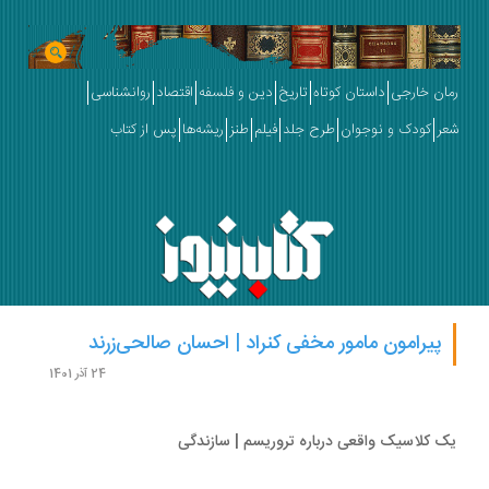
ان خارجی
داستان کوتاه
تاریخ
دین و فلسفه
اقتصاد
روانشناسی
ر
کودک و نوجوان
طرح جلد
فیلم
طنز
ریشه‌ها
پس از کتاب
پیرامون مامور مخفی کنراد | احسان صالحی‌زرند
24 آذر 1401
 کلاسیک واقعی درباره تروریسم | سازندگی