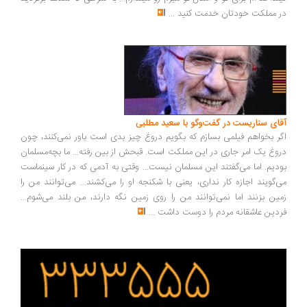
 مملکت خودتان خدمت کنید
...
ای سناریست در گفت‌وگو با سعید مطلبی
ر بخواهم فیلمی بسازم که بگویم دروغ چیز بدی است باور نمی‌کنند، چون
وغ یک امر جاری در این مملکت است. قبحش از بین رفته... ما بچه‌مسلمان
دیم. اما می‌گفتند این مسلمان نیست... وقتی به آدمی که در کار سینماست
‌گویند اجازه کار نداری، یعنی با شکنجه او را می‌کشند... می‌توانند من را
ین بزنند اما نمی‌توانند من را روی زمین نگه دارند، من بلند می‌شوم...
دین عاشقانه مردم را دوست داشت
...