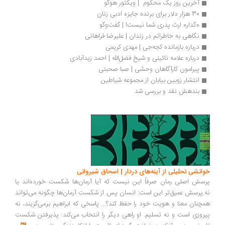
آخرین روز یک محکوم  | ویکتور هوگو
30 هزار دلار برای برنده جایزه ادبی زنان
«گدار» ارث پدری شما نیست! | گفت‌وگو
نگاهی به خاطراتم در زندان | علیرضا فراهانی
درباره بازمانده کجه‌جی | مهدی کریمی
درباره علامه نائینی و شیخ فضل‌الله | احمد زیدآبادی
پیرامون کارآگاهان وحشی | صبا صحبتی
انتشار زوبین بیابان از مجموعه شیاطین
بندهش نقد و بررسی شد
انشی تحلیلی از آینه‌های دردار | اسحاق شیروانی
سش اصلی رمان صرفاً این نیست که آیا آرمان‌ها شکست خورده‌اند یا
.پرسش عمیق‌تر این است: انسان پس از شکست آرمان‌ها چگونه می‌تواند
چنان معنا و هویت خود را حفظ کند؟... پاسخی که ابراهیم برمی‌گزیند، نه
روزی است و نه تسلیم. او راهی دیگر را انتخاب می‌کند: پذیرفتن شکست