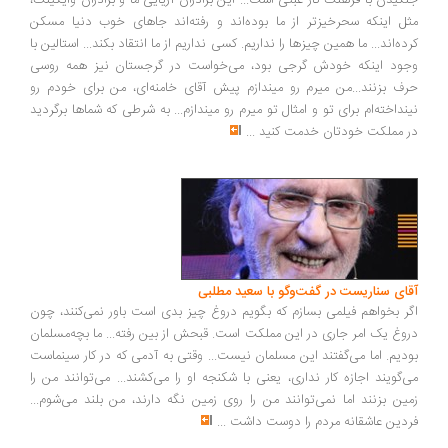
گیدن با فرهنگ کار عبثی است... این برادران آریایی ما و برادران وایکینگ،
ل اینکه سحرخیزتر از ما بوده‌اند و رفته‌اند جاهای خوب دنیا مسکن
ده‌اند... ما همین چیزها را نداریم. کسی نداریم از ما انتقاد بکند... استالین با
ود اینکه خودش گرجی بود، می‌خواست در گرجستان نیز همه روسی
ف بزنند...من میرم رو میندازم پیش آقای خامنه‌ای، من برای خودم رو
نداخته‌ام برای تو و امثال تو میرم رو میندازم... به شرطی که شماها برگردید
 مملکت خودتان خدمت کنید
...
ای سناریست در گفت‌وگو با سعید مطلبی
ر بخواهم فیلمی بسازم که بگویم دروغ چیز بدی است باور نمی‌کنند، چون
وغ یک امر جاری در این مملکت است. قبحش از بین رفته... ما بچه‌مسلمان
دیم. اما می‌گفتند این مسلمان نیست... وقتی به آدمی که در کار سینماست
‌گویند اجازه کار نداری، یعنی با شکنجه او را می‌کشند... می‌توانند من را
ین بزنند اما نمی‌توانند من را روی زمین نگه دارند، من بلند می‌شوم...
دین عاشقانه مردم را دوست داشت
...