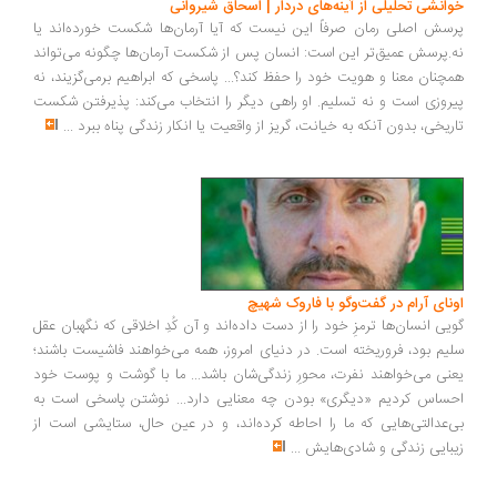
انشی تحلیلی از آینه‌های دردار | اسحاق شیروانی
سش اصلی رمان صرفاً این نیست که آیا آرمان‌ها شکست خورده‌اند یا
.پرسش عمیق‌تر این است: انسان پس از شکست آرمان‌ها چگونه می‌تواند
چنان معنا و هویت خود را حفظ کند؟... پاسخی که ابراهیم برمی‌گزیند، نه
روزی است و نه تسلیم. او راهی دیگر را انتخاب می‌کند: پذیرفتن شکست
ریخی، بدون آنکه به خیانت، گریز از واقعیت یا انکار زندگی پناه ببرد
...
ونای آرام در گفت‌وگو با فاروک شهیچ
یی انسان‌ها ترمزِ خود را از دست داده‌اند و آن کُدِ اخلاقی که نگهبان عقل
یم بود، فروریخته است. در دنیای امروز، همه می‌خواهند فاشیست باشند؛
نی می‌خواهند نفرت، محورِ زندگی‌شان باشد... ما با گوشت و پوست خود
ساس کردیم «دیگری» بودن چه معنایی دارد... نوشتن پاسخی است به
‌عدالتی‌هایی که ما را احاطه کرده‌اند، و در عین حال، ستایشی است از
بایی زندگی و شادی‌هایش
...