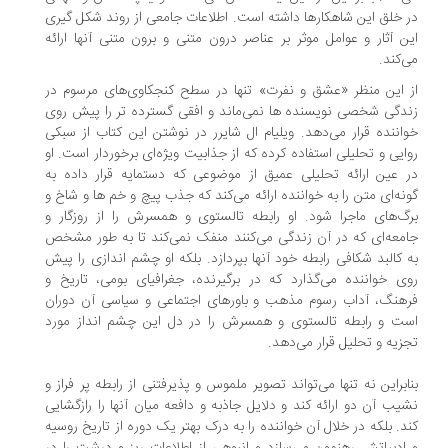
 خلق این شاهکارها داشته است. اطلاعات جامعی از روند شکل گیری
ن آثار و عوامل موثر بر عناصر درون متنی و برون متنی آنها ارائه
‌کند.
 این منظر «عشق و نفرت» تنها در سطح کنجکاوی‌های مرسوم در
دگی شخصی نویسنده ها نمی‌ماند و افقی گسترده تر را پیش روی
اننده قرار می‌دهد. ویلیام ال شایرر در نوشتن این کتاب از سبکی
ایی و تحلیلی استفاده کرده که از جذابیت ویژه‌ای برخوردار است. او
 عین ارائه تحلیلی عمیق از موضوعی که دستمایه قرار داده به
نه‌ای متن را به خواننده ارائه می‌کند که جذب پیچ و خم ها و شاخ و
گ‌های ماجرا شود. او رابطه تالستوی و همسرش را از روزگار و
معه‌ای که در آن زندگی می‌کنند منفک نمی‌کند تا به طور مشخص
 کالبد شکافی رابطه خود آنها بپردازد. بلکه او چشم اندازی را پیش
ی خواننده می‌گذارد که در برگیرنده، جغرافیای بومی، تاریخ و
هنگ، آداب رسوم مذهب و باورهای اجتماعی و سیاسی آن دوران
ت و رابطه تالستوی و همسرش را در دل این چشم انداز مورد
زیه و تحلیل قرار می‌دهد.
ابراین نه تنها می‌تواند تصویر ملموس و پذیرفتنی از رابطه پر فراز و
یب آن دو ارائه کند و دلایل جاذبه و دافعه میان آنها را رازگشایی
د. بلکه در خلال آن خواننده را به درک بهتر یک دوره از تاریخ روسیه