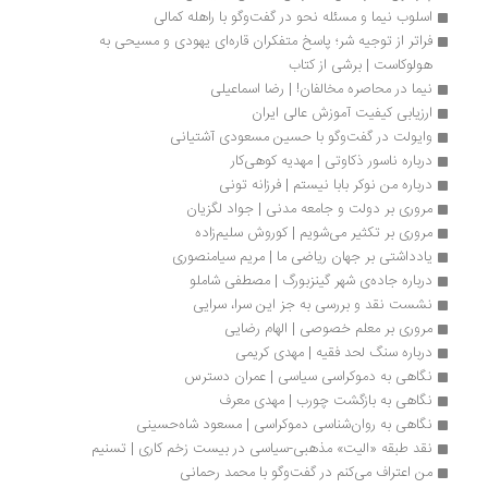
اسلوب نیما و مسئله نحو در گفت‌وگو با راهله کمالی
فراتر از توجیه شر؛ پاسخ متفکران قاره‌ای یهودی و مسیحی به 
هولوکاست | برشی از کتاب
نیما در محاصره مخالفان! | رضا اسماعیلی
ارزیابی کیفیت آموزش عالی ایران
وایولت در گفت‌وگو با حسین مسعودی آشتیانی
درباره ناسور ذکاوتی | مهدیه کوهی‌کار
درباره من نوکر بابا نیستم | فرزانه تونی
مروری بر دولت و جامعه مدنی | جواد لگزیان
مروری بر تکثیر می‌شویم | کوروش سلیم‌زاده
یادداشتی بر جهان ریاضی ما | مریم سیامنصوری
درباره جاده‌ی شهر گینزبورگ | مصطفی شاملو
نشست نقد و بررسی به جز این سرا، سرایی
مروری بر معلم خصوصی | الهام رضایی
درباره سنگ لحد فقیه | مهدی کریمی
نگاهی به دموکراسی سیاسی | عمران دسترس
نگاهی به بازگشت چورب | مهدی معرف
نگاهی به روان‌شناسی دموکراسی | مسعود شاه‏‌حسینی
نقد طبقه‌ «الیت» مذهبی-سیاسی در بیست زخم کاری | تسنیم
من اعتراف می‌کنم در گفت‌وگو با محمد رحمانی