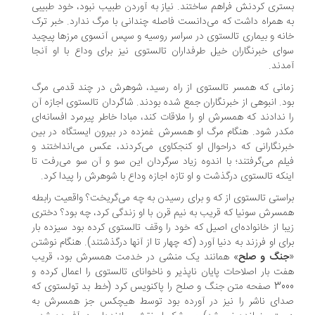
تری کردنش فراهم ساختند. نیاز به آوردن طبیب نبود، خود طبیبی
 همراه داشت که می‌دانست فاصله چندانی با مرگ ندارد. خبر ترک
نه و بیماری تالستوی در سراسر روسیه و سپس آنسوی مرزها پیچید
ای خبرنگاران خیل طرفداران تالستوی نیز برای وداع با او آنجا
دند.
انی که همسر تالستوی از راه رسید، شوهرش در چند قدمی مرگ
د. انبوهی از خبرنگاران جمع شده بودند. شاگردان تالستوی اجازه آن
 ندادند که همسرش او را ملاقات کند، مبادا خاطر پیرمرد افسانه‌ای
در شود. هنگام مرگ او همسرش غمزده در بیرون ایستگاه در بین
رنگارانی که دراحوال او کنجکاوی می‌کردند، عکس می‌انداختند و
لم می‌گرفتند؛ با اندوه زیاد سرگردان این سو و آن سو می‌رفت تا
نکه تالستوی درگذشت و او تازه اجازه وداع با شوهرش را پیدا کرد.
استی تالستوی از که و برای رسیدن به چه می‌گریخت؟ واقعیت رابطه
سرش سونیا که قریب به نیم قرن با او زندگی کرد، چه بود؟ دختری
با از خانواده‌ای اصیل که خود را وقف تالستوی کرده بود سیزده بار
ای او فرزند به دنیا آورد (که چهار تا از آنها درگذشتند). هنگام نوشتن
نگ و صلح
» همانند یک منشی در خدمت همسرش بود، قریب
ت بار اصلاحات پایان ناپذیر و ناخوانای تالستوی را اعمال کرده و
3000 صفحه متن جنگ و صلح را پاکنویس کرد (خط بد تولستوی که
ای ناشر را نیز در آورده بود توسط هیچکس جز همسرش به