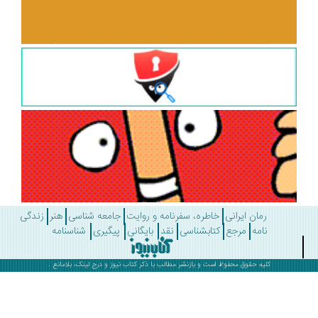
رمان ایرانی
خاطره، سفرنامه و روایت
جامعه شناسی
هنر
زندگی
نامه
مرجع
کتابشناسی
نقد
بایگانی
پیگیری
شناسنامه
کلیه حقوق محفوظ است و بازنشر مطالب با ذکر
کتاب نیوز
و درج لینک، بلامانع .