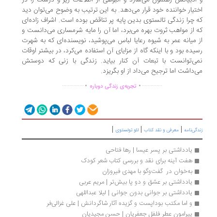
ادبیاتش رهنمون می‌سازد و انبوهی از اطلاعات ریز و درشت را در
تیار خواننده خود قرار می‌دهد. به این ترتیب به وضوح می‌توان دید
 چرا زندگی تالستوی بدین پایه پر تناقض بوده است. اشراف زاده‌ای
 از مواهب ثروت بهره می‌برد، اما آن را مایه شرمساری می‌دانست و
 میانه عمر به شیوه رعایا لباس می‌پوشید، نویسنده‌ای که به شهرت
یده بود و با اینکه گاه از مزایای آن استفاده می‌کرد، در بیشتر اوقات
ی‌توانست با تبعات آن کنار بیاید. زندگی با زنی که دوستش
‌داشت اما ترجیح می‌داد از او بگریزد.
.
.
...............
..............
تجربه‌ی زندگی دوباره
|
|
|
گی‌نامه
معرفی و نقد کتاب
لئو تولستوی
یادداشتی بر پسر عیسا | رها فتاحی
هفت آینه برای نقد و بررسی کتاب شعر کودک
به‌خوان در  گفت‌وگو با مهدی فیروزان
یادداشتی بر عشق و دو پا بیش‌تر | مریم عربی
یادداشتی بر جوانی بدون جوانی | لیلا عبداللهی
و اما مکتب بوداپست و گزیده آثار شاگردانش | علی غزالی‌فر
پیرامون عطر فلفل جعفریان | حسن مجیدیان