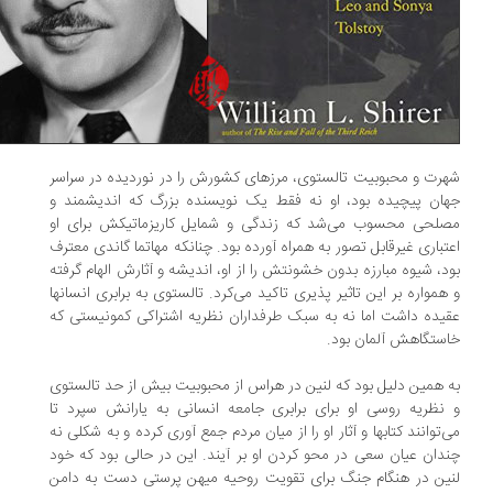
رت و محبوبیت تالستوی، مرزهای کشورش را در نوردیده در سراسر
ان پیچیده بود، او نه فقط یک نویسنده بزرگ که اندیشمند و
لحی محسوب می‌شد که زندگی و شمایل کاریزماتیکش برای او
تباری غیرقابل تصور به همراه آورده بود. چنانکه مهاتما گاندی معترف
د، شیوه مبارزه بدون خشونتش را از او، اندیشه و آثارش الهام گرفته
همواره بر این تاثیر پذیری تاکید می‌کرد. تالستوی به برابری انسانها
یده داشت اما نه به سبک طرفداران نظریه اشتراکی کمونیستی که
ستگاهش آلمان بود.
 همین دلیل بود که لنین در هراس از محبوبیت بیش از حد تالستوی
نظریه روسی او برای برابری جامعه انسانی به یارانش سپرد تا
‌توانند کتابها و آثار او را از میان مردم جمع آوری کرده و به شکلی نه
دان عیان سعی در محو کردن او بر آیند. این در حالی بود که خود
ین در هنگام جنگ برای تقویت روحیه میهن پرستی دست به دامن