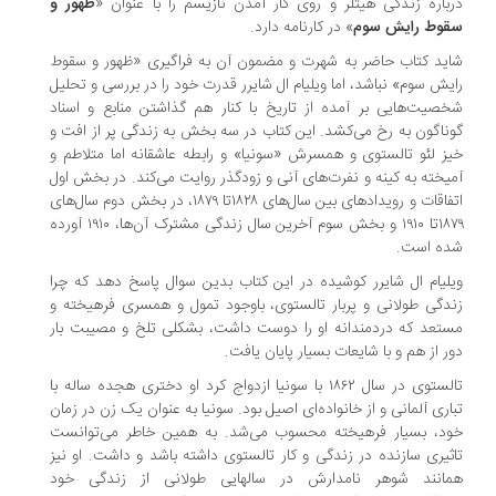
باره زندگی هیتلر و روی کار آمدن نازیسم را با عنوان «
ظهور و
وط رایش سوم
» در کارنامه دارد.
ید کتاب حاضر به شهرت و مضمون آن به فراگیری «ظهور و سقوط
یش سوم» نباشد، اما ویلیام ال شایرر قدرت خود را در بررسی و تحلیل
صیت‌هایی بر آمده از تاریخ با کنار هم گذاشتن منابع و اسناد
ناگون به رخ می‌کشد. این کتاب در سه بخش به زندگی پر از افت و
ز لئو تالستوی و همسرش «سونیا» و رابطه عاشقانه اما متلاطم و
یخته به کینه و نفرت‌های آنی و زودگذر روایت می‌کند. در بخش اول
اتفاقات و رویدادهای بین سال‌های ۱۸۲۸تا ۱۸۷۹، در بخش دوم سال‌های
۱۸۷۹تا ۱۹۱۰ و بخش سوم آخرین سال زندگی مشترک آن‌ها، ۱۹۱۰ آورده
ه است.
لیام ال شایرر کوشیده در این کتاب بدین سوال پاسخ دهد که چرا
دگی طولانی و پربار تالستوی، باوجود تمول و همسری فرهیخته و
تعد که دردمندانه او را دوست داشت، بشکلی تلخ و مصیبت بار
ر از هم و با شایعات بسیار پایان یافت.
تالستوی در سال ۱۸۶۲ با سونیا ازدواج کرد او دختری هجده ساله با
اری آلمانی و از خانواده‌ای اصیل بود. سونیا به عنوان یک زن در زمان
د، بسیار فرهیخته محسوب می‌شد. به همین خاطر می‌توانست
ثیری سازنده در زندگی و کار تالستوی داشته باشد و داشت. او نیز
انند شوهر نامدارش در سالهایی طولانی از زندگی خود