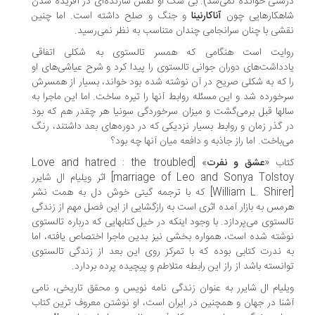
ستی خوانده نمی‌شد). بی شک او نقش سازنده‌ای در آفریده شدن
هکارهایی چون
آناکارنینا
و جنگ و صلح داشته است. اما چنین
شی با چنان سرانجامی چندان متناسب به نظر نمی‌رسید.
ایت است هنگامی که همسر تالستوی به شکلی اتفاقی
دداشت‌های دوران جوانی تالستوی را پیدا کرد و شرح عیاشی‌های او
 که به شکلی صریح در آن نوشته شده بود خواند، بسیار از همسرش
خورده شد و این مسئله روابط آنها را تیره ساخت. اما این ماجرا به
لها قبل برمی‌گشت و میزان سرخوردگی سونیا هر چقدر هم که بود
 گذر زمان و روابط بسیار نزدیکی که در دوره‌های بعد داشتند، رنگ
‌باخت. اما راز جاذبه و دافعه میان آنها چه بود؟
اب «
عشق و نفرت
» [Love and hatred : the troubled
marriage of Leo and Sonya Tolstoy] اثر ویلیام ال شایرر
[William L. Shirer] که با ترجمه گیتی خوش دل به همت نشر
مس به بازار آمده اثری است به رازگشایی از این فصل مهم از زندگی
لستوی می‌پردازد. با وجود اینکه در خیل کتابهایی که درباره تالستوی
شته شده است، همواره بخشی نیز بدین ماجرا اختصاص یافته، اما
 ندرت کتابی بوده که با تمرکز روی این بعد از زندگی تالستوی
انسته باشد از راز این رابطه متلاطم و پیچیده پرده بردارد.
لیام ال شایرر به عنوان زندگی نامه نویس و محقق تاریخی، نامی
نا در جهان و همچنین در ایران است، او نوشتن معروف ترین کتاب