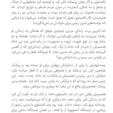
لستوی و آثار وطن پرستانه اش شد و توصیه کرد بخشهایی از جنگ
صلح را به شکلی گسترده در میان مردم منتشر و توزیع کردند. اما
است همواره در برابر هنر بازنده بوده و سیاست مردان نیز در برابر
رمندان؛ آثار تالستوی هنوز که هنوز است خوانده می‌شوند و درحالی
 نوشته‌های لنین رغبتی برای خواندن بر نمی‌انگیزند!
ا آخرین پرده زندگی مردی اینچنین موفق که همگان به زندگی او
ک می‌بردند به شکلی باورنکردنی تراژیک از کار درآمد. هشتاد و دو
له بود، در اوج شهرت، ثروت و محبوبیت؛ در بامدادی سرد بی آنکه
سرش را خبردار کند خانه را ترک کرد، چونان زندانی‌ای که از قفس
یخته باشد و در زمانی که مسیر خانه تا ایستگاه قطار را طی می‌کرد
 هراس سر رسیدن زندانبانش بود!
دانهایش را یکی از دخترانش پنهانی برای او بسته بود و پزشک
صی اش نیز درشکه او را همراهی می‌کرد و تا قطار حرکت نکرد
الش از سر رسیدن همسرش و بازگشت به خانه راحت نشد. این
ین سفر ده روزه او که با مرگش به پایان رسید آغاز شد. همراه بردن
شک شخصی‌ای مانع از آن نشد که بیماری به سراغش بیاید.
سرش وقتی خبر دار شد تالستوی خانه را ترک کرده، قصد آن کرد
 به زندگی اش پایان دهد، اما دیگران او را که می‌خواست خود را در
دخانه غرق کند، نجات دادند. چند روز بعد تالستوی با بدنی رنجور از
ماری در ایستگاه آستوپووا از پا افتاد، در همان ایستگاه محلی برای