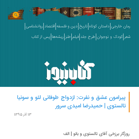
ان خارجی
داستان کوتاه
تاریخ
دین و فلسفه
اقتصاد
روانشناسی
ر
کودک و نوجوان
طرح جلد
فیلم
طنز
ریشه‌ها
پس از کتاب
پیرامون عشق و نفرت: ازدواج طوفانی لئو و سونیا
تالستوی | حمیدرضا امیدی سرور
13 آذر 1395
زگار برزخی آقای تالستوی و بانو | الف