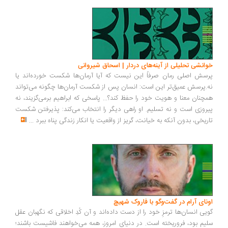
انشی تحلیلی از آینه‌های دردار | اسحاق شیروانی
سش اصلی رمان صرفاً این نیست که آیا آرمان‌ها شکست خورده‌اند یا
.پرسش عمیق‌تر این است: انسان پس از شکست آرمان‌ها چگونه می‌تواند
چنان معنا و هویت خود را حفظ کند؟... پاسخی که ابراهیم برمی‌گزیند، نه
روزی است و نه تسلیم. او راهی دیگر را انتخاب می‌کند: پذیرفتن شکست
ریخی، بدون آنکه به خیانت، گریز از واقعیت یا انکار زندگی پناه ببرد
...
ونای آرام در گفت‌وگو با فاروک شهیچ
یی انسان‌ها ترمزِ خود را از دست داده‌اند و آن کُدِ اخلاقی که نگهبان عقل
یم بود، فروریخته است. در دنیای امروز، همه می‌خواهند فاشیست باشند؛