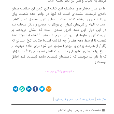
تبط به ادبیات و هنر این دیار داشته است.
ا در میان بخش‌های مختلف این کتاب تلخ ترین آن حکایت همان
مه‌ی فرستاده نشده‌ای است که گویا در اواخر دهه شصت برای
زنامه کیهان نوشته شده است. نامه‌ای تقریبا مفصل که واکنشی
ت به اتهام پراکنی‌های کیهان آن روزگار به مجابی و دیگر اصحاب قلم
 این دیار. این نامه امروز سندی است که نشان می‌دهد بر
یسندگان و هنرمندان این دیار در چند دهه‌ی گذشته (به ویژه دهه
ت تا اواسط دهه هفتاد) چه گذشته است! حکایت تلخ انسانی که
ارغ از هنرمند بودن یا نبودن) مجبور می شود برای اعاده حیثیت از
وغ پرا کنی‌های نشریه‌ای که از بیت المال تغذیه می‌کند! نه با زبان
 با قلم نیز بنویسد که نامسلمان نیست، ملحد نیست، ضد اخلاق
ست و....
.
.
...............
..............
تجربه‌ی زندگی دوباره
|
|
|
گی‌نامه
معرفی و نقد کتاب
شعر و ادبیات کهن
نشست نقد و بررسی رمان انتقام