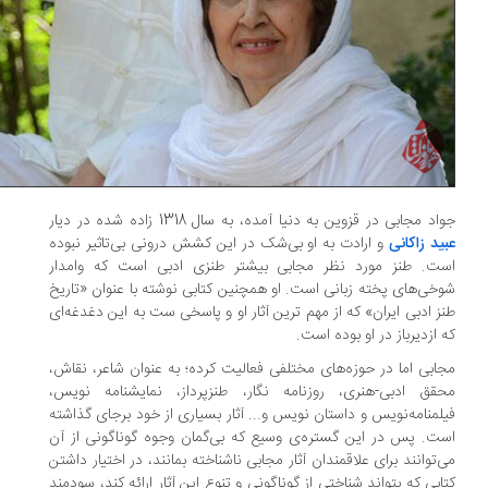
د مجابی در قزوین به دنیا آمده، به سال 1318 زاده شده در دیار
ید زاکانی
و ارادت به او بی‌شک در این کشش درونی بی‌تاثیر نبوده
ت. طنز مورد نظر مجابی بیشتر طنزی ادبی است که وامدار
خی‌های پخته زبانی است. او همچنین کتابی نوشته با عنوان «تاریخ
ز ادبی ایران» که از مهم ترین آثار او و پاسخی ‌ست به این دغدغه‌ای
 ازدیرباز در او بوده است.
ابی اما در حوزه‌های مختلفی فعالیت کرده؛ به عنوان شاعر، نقاش،
قق ادبی-هنری، روزنامه نگار، طنزپرداز، نمایشنامه نویس،
لمنامه‌نویس و داستان نویس و... آثار بسیاری از خود برجای گذاشته
ت. پس در این گستره‌ی وسیع که بی‌گمان وجوه گوناگونی از آن
‌توانند برای علاقمندان آثار مجابی ناشناخته بمانند، در اختیار داشتن
ابی که بتواند شناختی از گوناگونی و تنوع این آثار ارائه کند، سودمند