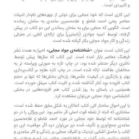
کاربردی است.
ن کاری است که خود مجابی برای دوتن از چهره‌های نام‌دار ادبیات
اصر یعنی احمد شاملو و غلامحسین ساعدی به سامان رسانده
ت. الگویی که مجابی برای به سامان رساندن این دو کتاب در پیش
فته، توسط آسیه جوادی (ناستین) برای ارائه‌‌ی کتابی در معرفی
دگی و آثار جواد مجابی بکار گرفته شده است.
ن کتاب تحت عنوان «
شناختنامه‌ی جواد مجابی
» اخیرا به همت نشر
هنگ معاصر بازار آمده است. این کتاب که سال‌ها پیش توسط
شری دیگر منتشر شده بود، در چاپ تازه به صورتی ویراسته تر به
اطبان علاقمند ارائه شده است. در چاپ تازه علاوه بر کتاب‌پردازی
تر و بازنگری در کیفیت عکس‌ها، پاره‌ای بخش‌ها که تنها بر حجم
اب افزوده بود کنار گذاشته شده و کلیت کتاب سیقل خورده است.
چنین در راستای به روز شدن کتاب هم افزوده‌هایی در بخش
ابشناسی جواد مجابی می‌توان مشاهده کرد.
 این احوال ساختار کلی کتاب کماکان به شکل سابق حفظ شده است،
ختاری که البته از نقطه قوت‌ اصلی اثر حاضر بود. این ویژگی را در دو
اختنامه که توسط خود مجابی در مورد احمد شاملو و غلامحسین
عدی جمع‌آوری و تألیف شده نیز می‌توان دید.اگر موفقیت این دو
اب را حاصل آشنایی نزدیک و اشراف مجابی بر زندگی و آثار ساعدی و
ملو بدانیم، باید گفت در شناختنامه‌ی حاضر نیز آسیه جوادی به