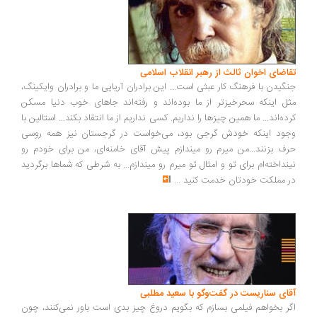
اضای اخوان ثالث از رهبر انقلاب اسلامی
گیدن با فرهنگ کار عبثی است... این برادران آریایی ما و برادران وایکینگ،
ل اینکه سحرخیزتر از ما بوده‌اند و رفته‌اند جاهای خوب دنیا مسکن
ده‌اند... ما همین چیزها را نداریم. کسی نداریم از ما انتقاد بکند... استالین با
ود اینکه خودش گرجی بود، می‌خواست در گرجستان نیز همه روسی
ف بزنند...من میرم رو میندازم پیش آقای خامنه‌ای، من برای خودم رو
نداخته‌ام برای تو و امثال تو میرم رو میندازم... به شرطی که شماها برگردید
 مملکت خودتان خدمت کنید
...
ای سناریست در گفت‌وگو با سعید مطلبی
ر بخواهم فیلمی بسازم که بگویم دروغ چیز بدی است باور نمی‌کنند، چون