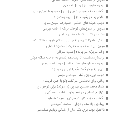
درباره جنون روز | رسول آبادیان
نگاهی به فانوس جادویی زمان | حمیدرضا امیدی‌سرور
نظری بر خورشید تلخ | منیره پولادوند
درباره‌ خوشه‌های خشم | حمیدرضا امیدی‌سرور
مروری بر دروغ‌های کوچک بزرگ | راضیه بهرامی
حفره در گفت وگو با مجتبی فدایی
زندگی مادر۳ شهید و ۲ جانباز با خانم کارکوب منتشر شد
مروری بر ساواک و مرجعیت | محمود فاضلی
و اما در برکه دو پرنده | سمیه مهرگان
از پیش‌مدرنیسم تا پست‌مدرنیسم به روایت یدالله موقن 
درباره داستان‌های هفت گنبد | مهسا شمسی‌پور
آنری لوفور در گفت‌وگو با نریمان جهانزاد
درباره کین‌توزی شلر | مرتضی ویسی
زمانی برای بخشش در گفت‌وگو با جان گریشام
اشعار محمدحسین‌ مهدوی (م. مؤیّد) برای نوجوانان
ژنرال چشم‌آبی در گفت‌وگو با شاداب عسگری
نگاهی به زمستان در سوکچو | میلاد شاملو
پیرامون یادستان دوران | محمد آسیابانی
۲۵هزار پوند برای یک سال از زندگی ویلیام شکسپیر