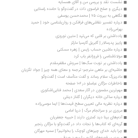
نشست نقد و بررسی من و آقای همسایه
دیگری و صلح فراسوی ذات در گفت‌وگو با حامده راستایی
نگاهی به بیروت ۷۵ | محمدحسن یوسفی
درباره تفسیر نقاشی‌‌های فرافکن و روان‌‌شناسی خود | حمید 
بهرامی‌زاده
یادداشتی بر قلبی که می‌تپد | متین نوروزی
پاییز پدرسالار | گابریل گارسیا مارکز
درباره ماشین حساب رايس | زهره مسکنی
مولاناشناسی را فروزانفر باب کرد
یادداشتی بر نوبت سگ‌ها | سروش مظفرمقدم
حاشیه‌ای بر ماهی مترجم؛ ترجمه و معنای همه چیز | جواد لگزیان
مادربزرگ سلام رساند و گفت متأسف است | گفت‌وگو
ناخاطرات مژگان عباسلو در ۱۰۶ صفحه
مهم‌ترین مضمون در آثار سعدی | محمد فنایی‌اشکوری
درباره ساکن خانه دیگران | گلناز دینلی
درباره نظریه مالی تعیین سطح قیمت‌ها | ایما موسی‌زاده 
مروری بر و سرانجام مرگ | دریا امامی
آدم‌های بینا دید کمتری دارند | حبیبه جعفریان
گربه‌ای که کتاب‌ها را نجات داد در گفت‌وگو با مژگان رنجبر
چرا باید خدای چیزهای کوچک را بخوانیم؟ | سمیه مهرگان
مروری بر قصه‌های آشوب | سعید صدقی