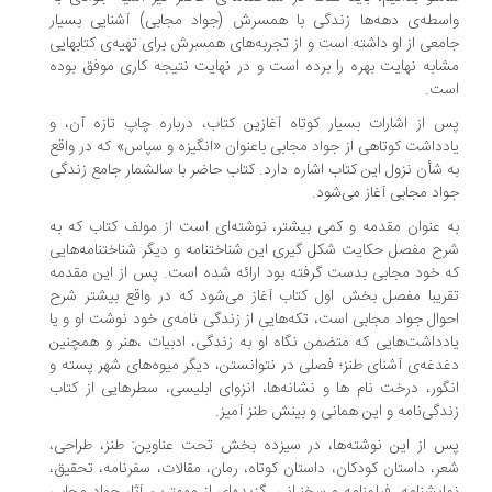
سطه‌ی دهه‌ها زندگی با همسرش (جواد مجابی) آشنایی بسیار
معی از او داشته است و از تجربه‌های همسرش برای تهیه‌ی کتابهایی
ابه نهایت بهره را برده است و در نهایت نتیجه‌ کاری موفق بوده
ت.
 از اشارات بسیار کوتاه آغازین کتاب، درباره چاپ تازه آن، و
دداشت کوتاهی از جواد مجابی باعنوان «انگیزه و سپاس» که در واقع
 شأن نزول این کتاب اشاره دارد. کتاب حاضر با سالشمار جامع زندگی
اد مجابی آغاز می‌شود.
 عنوان مقدمه و کمی بیشتر، نوشته‌ای است از مولف کتاب که به
ح مفصل حکایت شکل گیری این شناختنامه و دیگر شناختنامه‌هایی
 خود مجابی بدست گرفته بود ارائه شده است. پس از این مقدمه
ریبا مفصل بخش اول کتاب آغاز می‌شود که در واقع بیشتر شرح
وال جواد مجابی است، تکه‌هایی از زندگی نامه‌ی خود نوشت او و یا
دداشت‌هایی که متضمن نگاه او به زندگی، ادبیات ،هنر و همچنین
دغه‌ی آشنای طنز؛ فصلی در نتوانستن، دیگر میوه‌های شهر پسته و
گور، درخت نام ها و نشانه‌ها، انزوای ابلیسی، سطرهایی از کتاب
دگی‌نامه و این همانی و بینش طنز آمیز.
 از این نوشته‌ها، در سیزده بخش تحت عناوین: طنز، طراحی،
ر، داستان کودکان، داستان کوتاه، رمان، مقالات، سفرنامه، تحقیق،