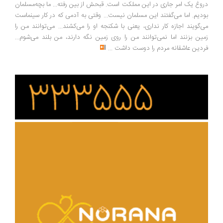
وغ یک امر جاری در این مملکت است. قبحش از بین رفته... ما بچه‌مسلمان
دیم. اما می‌گفتند این مسلمان نیست... وقتی به آدمی که در کار سینماست
‌گویند اجازه کار نداری، یعنی با شکنجه او را می‌کشند... می‌توانند من را
ین بزنند اما نمی‌توانند من را روی زمین نگه دارند، من بلند می‌شوم...
دین عاشقانه مردم را دوست داشت
...