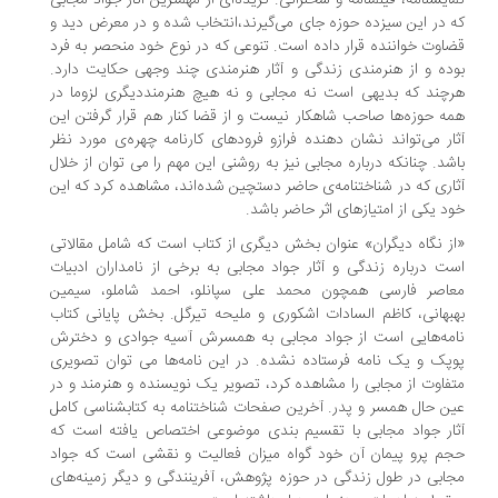
ایشنامه، فیلمنامه و سخنرانی. گزیده‌ای از مهمترین آثار جواد مجابی
 در این سیزده حوزه‌ جای می‌گیرند،انتخاب شده و در معرض دید و
اوت خواننده قرار داده است. تنوعی که در نوع خود منحصر به فرد
ده و از هنرمندی زندگی و آثار هنرمندی چند وجهی حکایت دارد.
چند که بدیهی است نه مجابی و نه هیچ هنرمنددیگری لزوما در
ه حوزه‌ها صاحب شاهکار نیست و از قضا کنار هم قرار گرفتن این
ار می‌تواند نشان دهنده فرازو فرودهای کارنامه چهره‌ی مورد نظر
شد. چنانکه درباره مجابی نیز به روشنی این مهم را می توان از خلال
اری که در شناختنامه‌ی حاضر دستچین شده‌اند، مشاهده کرد که این
د یکی از امتیازهای اثر حاضر باشد.
ز نگاه دیگران» عنوان بخش دیگری از کتاب است که شامل مقالاتی
ت درباره زندگی و آثار جواد مجابی به برخی از نامداران ادبیات
اصر فارسی همچون محمد علی سپانلو، احمد شاملو، سیمین
بهانی، کاظم السادات اشکوری و ملیحه تیرگل. بخش پایانی کتاب
مه‌هایی است از جواد مجابی به همسرش آسیه جوادی و دخترش
پک و یک نامه فرستاده نشده. در این نامه‌ها می توان تصویری
فاوت از مجابی را مشاهده کرد، تصویر یک نویسنده و هنرمند و در
ن حال همسر و پدر. آخرین صفحات شناختنامه به کتابشناسی کامل
ار جواد مجابی با تقسیم بندی موضوعی اختصاص یافته است که
م پرو پیمان آن خود گواه میزان فعالیت و نقشی است که جواد
ابی در طول زندگی در حوزه پژوهش، آفرینندگی و دیگر زمینه‌های