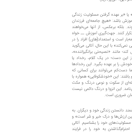
» یا «بر عهده گرفتن مسئولیت زندگی
وزش باشد: «هیچ جامعه‌ای فرزندان
. بلکه برعکس، از آنها می‌خواهند
 تکرار کنند. جهت‌گیری آموزش ــ خواه
ه‌بار است و استعداد(های) افراد را در
نمی‌کند» با این حال، آتالی می‌گوید
د؛ مانند «نصیحتی برانگیزاننده»،
ز این دست؛ در یک کلام، رخداد یا
خودش را بر عهده بگیرد. این رخدادها
ما دست‌کم می‌توانند برای کسانی که
 باشند: این «خودشکوفایی» همواره با
له‌ای از سکوت و نوعی درنگ و مکث
نامد. این انزوا و درنگ دائمی نیست
‌مان ضروری است.
شمند دانستن زندگی خود و دیگران. به
بیین ارزش‌ها و درک خیر و شر است» و
 مسئولیت‌های خود را بشناسیم. آتالی
ترام‌گذاشتن به خود را در فرایند