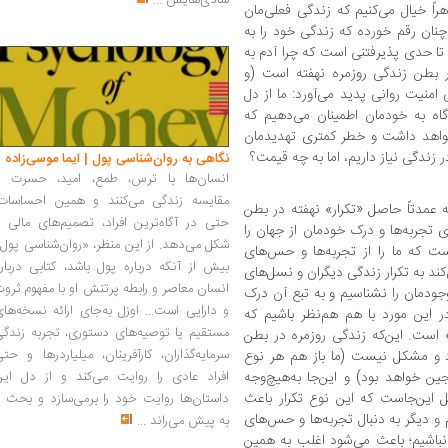
شادی‌هایش
...
راً خیال می‌کنیم که زندگی فعلی‌مان
نان رقم خورده که زندگی‌ خود را به
تا حدی پذیرفتنی است که چرا آدم به
ر بطن زندگی روزمره نهفته است (و
منیت روانی پدید می‌آورد: ما از دل
ه به خودمان اطمینان می‌دهیم که
خواهد داشت و خطر کمتری تهدیدمان
 زندگی نیاز داریم، اما به چه قیمت؟
نگاهی به روان‌شناسی پول | ایما موسی‌زاده
انسان‌ها با ترس، طمع، امید، حسرت و
مقایسه زندگی می‌کنند و همین احساسات،
 عمدتاً حاصل «تکرار» نهفته در بطن
حتی در آگاه‌ترین افراد، تصمیم‌های مالی ر
تجربه‌ها‌ و درک خودمان از جهان را
شکل می‌دهد. از این منظر، «روان‌شناسی پول
ست که ما را از تجربه‌ها و حس‌های
بیش از آنکه درباره پول باشد، کتابی دربار
ند به تکرار زندگی دیگران و نسل‌های
انسان معاصر و رابطه پرتنش او با مفهوم ثرو
دمان را نشناسیم و به تبع آن درک
و دارایی است... اوزل به‌جای ارائه نسخه‌ها
در این مورد با هم هم‌نظر باشیم که
مستقیم یا توصیه‌های دستوری، تجربه زندگی
است. این‌که زندگی روزمره در بطن
سرمایه‌گذاران، کارآفرینان، میلیاردرها و حت
اد و مشکل نیست (ما باز هم هر نوع
جین خواهد بود) و این‌جا به‌هیچ‌وجه
افراد عادی را روایت می‌کند و از دل این
این‌جاست که این نوع تکرار باعث
داستان‌ها روایت خود را برمی‌سازد و بحث ر
و دیگر به دنبال تجربه‌ها و حس‌های
به پیش می‌راند
...
 نباشیم؛ باعث می‌شود اغلب به همین