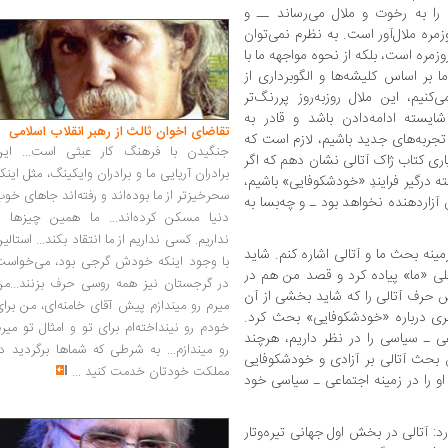
را به رخوت و ملال می‌رساند ــ و
مره ملال‌آور است. به نظرم نمی‌توان
وزمره است، بلکه از نحوه مواجهه ما با
 بر اساس کلیشه‌ها و الگوبرداری از
نیم، این ملال روزبه‌روز پررنگ‌تر
شایسته ادامه‌دادن باشد و قادر به
تقاضای اخوان ثالث از رهبر انقلاب اسلامی
جربه‌های جدید باشیم، لازم است که
جنگیدن با فرهنگ کار عبثی است... این
ری کتاب ژاک آتالی نشان دهم که اگر
برادران آریایی ما و برادران وایکینگ، مثل اینک
 درگیر فرایندِ «خودشکوفایی» باشیم،
سحرخیزتر از ما بوده‌اند و رفته‌اند جاهای خو
آزاردهنده نخواهد بود ـ و چه‌بسا به
دنیا مسکن کرده‌اند... ما همین چیزها را
نداریم. کسی نداریم از ما انتقاد بکند... استالی
ه‌‌ بحث ما و آتالی اشاره کنم. شاید
با وجود اینکه خودش گرجی بود، می‌خواست
علی «ما» پیاده کرد و قصد من هم در
در گرجستان نیز همه روسی حرف بزنند...من
اس حرف آتالی را که شاید بخشی از آن
میرم رو میندازم پیش آقای خامنه‌ای، من برا
ظری درباره «خودشکوفایی» بحث کرد.
خودم رو نینداخته‌ام برای تو و امثال تو میر
 ـ سیاسی را در نظر داریم، هرچند
رو میندازم... به شرطی که شماها برگردید د
س بحث آتالی بر آزادی و خودشکوفایی
مملکت خودتان خدمت کنید
...
او را در زمینه اجتماعی ـ سیاسی خود
آتالی در بخش اول جهانی تیره‌وتار