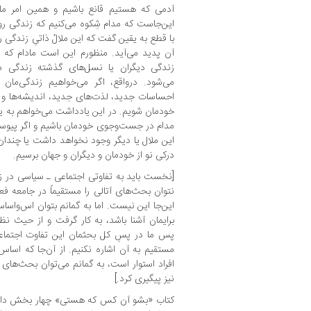
آدمی که هستیم قانع باشیم و همین امر ما 
این‌جاست که مدام شِکوه می‌کنیم که زندگی روز
با قطع به یقین گفت که این ملالْ ذاتیِ زندگی ر
آن پدید می‌آید. منظورم این است مادام که ما
زندگی دیگران یا نسل‌های گذشته زندگی می‌ک
می‌شود. درواقع، اگر می‌خواهیم زندگی‌مان 
احساسات جدید، لذت‌های جدید، اندیشه‌ها و ت
خودمان شویم. در این یادداشت می‌خواهم به یا
مدام در جست‌وجوی خودمان باشیم و اگر پیوسته
این ملال یا دیگر وجود نخواهد داشت یا چندان 
درکی نو از خودمان و دیگران و جهان برسیم.
[نخست باید به تفاوتی اجتماعی ـ سیاسی در زمین
نتوان بحث‌های آتالی را مستقیماً در جامعه ف
این‌جا این نیست. اما به گمانم بتوان اس‌واس
برایمان آشنا باشد، به کار گرفت و از حیث ن
پس ما در پسِ کل بحثمان این تفاوت اجتماعی
مستقیم به آن اشاره نکنیم. از آن‌جا که اسا
افراد استوار است، به گمانم می‌توان بحث‌های 
نیز پیگیری کرد.]
کتاب «بشو آن‌ کس که هستی» چهار بخش دارد: 