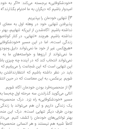
«خودشکوفایی» برجسته می‌کند: «اگر به خودما
امیدوار باشیم که دیگران به ما احترام بگذارند؟».
3) تنهایی خودمان را بپذیریم.
پذیرفتن تنهایی خود در وهله اول به معنای 
نداشته باشیم: آگاه‌شدن از این‌که تنهاییم، بهتر 
نداشته باشیم. هرچند «تنهایی، در کنار کوتاه‌ب
زندگی است»، اما در این مسیرِ «خودشکوفای
«هیچ‌کس غیر از خود ما نمی‌تواند دلیل وجودی‌
ما نمی‌تواند از آرزوها و خواسته‌های ما به 
نمی‌تواند انتخاب کند که در آینده چه چیزی باش
این تنهایی است که این شجاعت را می‌یابیم که ا
باید در نظر داشته باشیم که انتظارنداشتن ب
شویم. برعکس، به این معناست که در حین انتظا
4) از منحصربه‌فرد بودن خودمان آگاه شویم.
آتالی می‌گوید گذراندن سه مرحله اول چه‌بسا به
مسیر «خودشکوفایی» راه بَرَد. درک منحصربه‌ف
یک زندگی داریم و آن هم می‌تواند با زندگی 
بودن طرفِ دیگر تنهایی است». درک این منحص
بهتر توانایی‌های خودمان را کشف کنیم. می‌دا
کاملاً شبیه هم نیستند و هر انسانی منحصربه‌ف