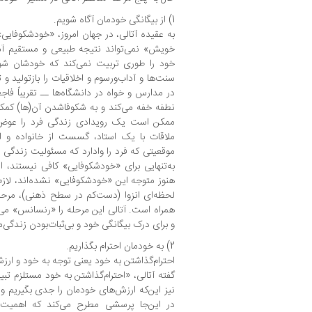
1) از بیگانگی خودمان آگاه شویم.
به عقیده آتالی، در جهان امروز، «خودشکوفایی
خویش» نمی‌تواند نتیجه طبیعی و مستقیم آم
خود را طوری تربیت نمی‌کند که خودشان شوند
سنت‌ها و آداب‌ورسوم و اخلاقیات را بازتولید و
در مدارس و خواه در دانشگاه‌ها ــ تقریباً فاجع
نطفه خفه می‌کند و به شکوفاشدن آن‌(ها) کمکی 
ممکن است یک رویدادی زندگی فرد را عوض کن
ملاقات با یک استاد، گسست از خانواده و ا
موقعیتی که فرد را وادارد که مسئولیت زندگی 
به‌تنهایی برای «خودشکوفایی» کافی نیستند، ا
هنوز متوجه این «خودشکوفایی» نشده‌اند، لازم
لحظه‌ای انزوا (دست‌کم در سطح ذهنی)، مرح
همراه است. آتالی این مرحله را «رنسانس» می‌
و برای درک بیگانگی خود و بی‌ثبات‌بودن زندگی
2) به خودمان احترام بگذاریم.
احترام‌گذاشتن به خود یعنی توجه به خود و ارز
گفته آتالی، «احترام‌گذاشتن به خود مستلزم ت
نیز این‌که ارزش‌های خودمان را جدی بگیریم و
در این‌جا پرسشی مطرح می‌کند که اهمیت اح