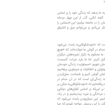
.
به ما بدهد که زندگی خود را بر اساس
گفته آتالی، گذر از این چهار مرحله
 را در جامعه بیابیم؛ این احساس را
 می‌کنم، و می‌توانم میل و اشتیاق‌
رفت که «خودشکوفایی» باعث می‌شود
 مدام در گوش ما خوانده‌اند که «هیچ
ما محکوم به تکرار تجربه‌های دیگران
رار کنیم. اما ما باید جرئت گسست
دمان شویم: «مسئولیت زندگی خودمان
ولوژی و اخلاقیات و جبرباوری برهانیم؛
دلمان گوش کنیم و شجاعت عمل‌کردن
ته زندگی‌ای است که در آن مدام در
یافته‌ایم که «خودشکوفایی» متکی بر
 این‌که بر اساس تقابل‌های دوتایی
 مردانگی و غیره نیندیشیم و در یک
کنیم. این سیال‌بودن باعث می‌شود که
هگذر با این پرسش مواجه شویم که چرا