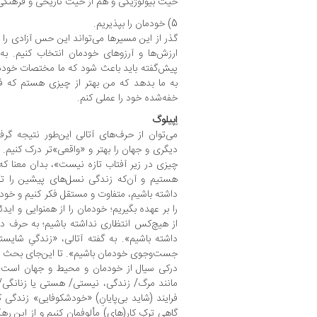
حیث بیولوژیکی و هم از حیث تاریخی و فرهنگی
5) خودمان را بپذیریم.
گذر از این مسیرها می‌تواند این حس آزادی را 
ارزش‌ها و آرزوهای خودمان انتخاب کنیم. به 
پیش‌گفته باید باعث شود که ما مختصات خودمان
به ما بدهد که من بهتر از چیزی هستم که فکر
خفه‌شده خود را عملی کنم.
اِپیلوگ
می‌توان از حرف‌های آتالی این‌طور نتیجه گ
دیگری و جهان را بهتر و «واقعی‌»تر درک کنیم.
چیزی در زیر آفتاب تازه نیست»، بدان معنا که 
هستیم و آن‌که زندگی نسل‌های پیشین را تک
داشته باشیم، متفاوت و مستقل فکر کنیم و خو
را بر عهده بگیریم؛ خودمان را از همنوایی و ایدئ
از هیچ‌کس انتظاری نداشته باشیم؛ به حرف 
داشته باشیم». به گفته آتالی، «زندگیِ شایس
جست‌وجوی خودمان باشیم». تا این‌جای بحث در
درکی سیال از خودمان و محیط و جهان است؛ بر
مانند مرگ/ زندگی، نیستی/ هستی یا زنانگی/
فرایند (شاید بی‌پایانِ) «خودشکوفایی» زندگی 
گاهی ترکِ کار(های) مألوفمان کنیم و از این ر