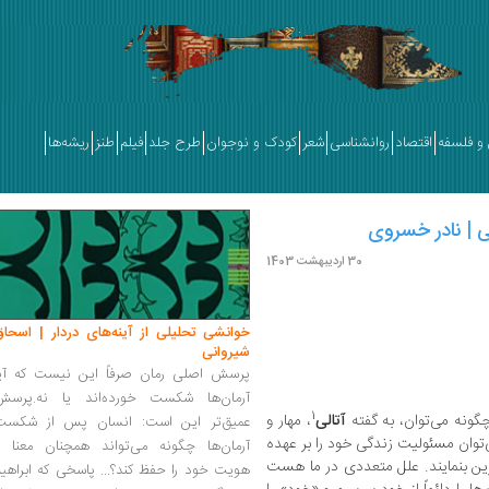
و فلسفه
اقتصاد
روانشناسی
شعر
کودک و نوجوان
طرح جلد
فیلم
طنز
ریشه‌ها
 | نادر خسروی
30 اردیبهشت 1403
خوانشی تحلیلی از آینه‌های دردار | اسحاق
شیروانی
پرسش اصلی رمان صرفاً این نیست که آیا
آرمان‌ها شکست خورده‌اند یا نه.پرسش
1
گونه می‌توان، به گفته
آتالی
، مهار و
عمیق‌تر این است: انسان پس از شکست
توان مسئولیت زندگی خود را بر عهده
آرمان‌ها چگونه می‌تواند همچنان معنا و
ین‌ بنمایند. علل متعددی در ما هست
هویت خود را حفظ کند؟... پاسخی که ابراهی