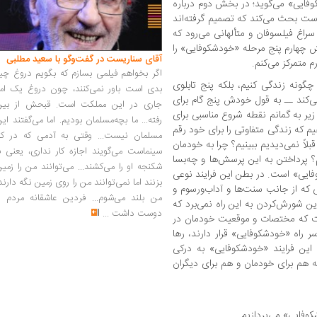
وفایی» می‌گوید؛ در بخش دوم درباره
 دست بحث می‌کند که تصمیم گرفته‌اند
غ فیلسوفان و متألهانی می‌رود که
ش چهارم پنج مرحله «خودشکوفایی» را
آقای سناریست در گفت‌وگو با سعید مطلبی
م متمرکز می‌کنم.
اگر بخواهم فیلمی بسازم که بگویم دروغ چی
گونه زندگی کنیم، بلکه پنج تابلوی
بدی است باور نمی‌کنند، چون دروغ یک امر
می‌کند ــ به قول خودش پنج گام برای
جاری در این مملکت است. قبحش از بین
زیر به گمانم نقطه شروع مناسبی برای
رفته... ما بچه‌مسلمان بودیم. اما می‌گفتند ای
 که زندگی متفاوتی را برای خود رقم
مسلمان نیست... وقتی به آدمی که در کار
لاً نمی‌دیدیم ببینیم؟ چرا به خودمان
سینماست می‌گویند اجازه کار نداری، یعنی ب
 پرداختن به این پرسش‌ها و چه‌بسا
شکنجه او را می‌کشند... می‌توانند من را زمی
وفایی» است. در بطن این فرایند نوعی
بزنند اما نمی‌توانند من را روی زمین نگه دارند
که از جانب سنت‌ها و آداب‌ورسوم و
من بلند می‌شوم... فردین عاشقانه مردم را
ین شورش‌کردن به این راه نمی‌برد که
دوست داشت
...
است که مختصات و موقعیت خودمان در
سر راه «خودشکوفایی» قرار دارند، رها
این فرایند «خودشکوفایی» به درکی
که هم برای خودمان و هم برای دیگران
وفایی» می‌پردازیم.