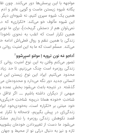
مواجهه با این پرسش‌ها دور می‌کنند. چون ظاه
یگانه شیوه زیستن ماست و گویی عالم و آدم چ
همین یک شیوه سپری کنیم، نه شیوه‌ای دیگر. 
این شیوه مألوف خو می‌کند: «تکراری» که د
نمی‌توان هم از دستش گریخت)، برای ما نوعی ا
همین تکرار است که اغلب به نحوی ناخودآگا
زندگی با همین نظم و روال فعلی‌اش ادامه 
می‌کند. مسلّم است که ما به این امنیت روانی در
2
آداجو مَه نون تروپه اِ مولتو اسپِرِسّوو
تصور می‌کنم وقتی به این نوع امنیت روانی که
زندگی روزمره است چنگ می‌زنیم، تا حد زیادی 
محدود می‌کنیم. ایراد این نوع زیستن این ا
انسانی جدید دور نگه می‌دارد و محدودمان می‌ک
گذشته. در نتیجه باعث می‌شود بخش عمده وجو
مبهمی از دیگران داشته باشیم ــ اگر لااقل 
شناختِ «خود» همانا دریچه شناختِ «دیگری» 
خود مبتنی بر «تکرار» است، به‌خودی‌خود ایر
زندگی‌ای در پیش بگیریم، لامحاله با تکرار ع
قصد نکوهش زندگی روزمره را نداریم. مشکل 
می‌شود ما دست از تغییردادن خودمان بشوییم 
تازه و نیز به دنبال درکی نو از محیط و جهان