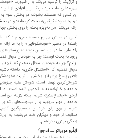
و تراژیک را ترسیم می‌کند و از ضرورت «خودشک
چهره‌هایی مانند بودا، پیکاسو و افرادی از این
آن کسی که هستند بشوند؛ در بخش سوم به سرا
درباره «خودشکوفایی» بحث کرده‌اند؛ و در بخ
ارائه می‌کند. من به‌ویژه بحثم را روی بخش چهار
آتالی در بخش چهارم نسخه نمی‌پیچد که ما چ
راهنما در مسیر «خودشکوفایی» را به ما ارائه 
راهنمایی ما در این مسیر. توجه به پرسش‌های 
ورود به بحث اوست: چرا به خودمان مجال ندهیم
بزنیم؟ چرا به خودمان مجال ندهیم که آنچه را قب
مجال ندهیم که «استقلال فکری» داشته باشیم؟
یافتن پاسخ برای آنها بخشی از فرایند «خودشک
شورش‌‌کردن نهفته است؛ شورش علیه چیزهایی 
جامعه و خانواده به ما تحمیل شده است. اما ا
فردی «اجتماع‌ستیز» شویم، بلکه لازمه این 
جامعه را بهتر دریابیم و از قیدوبندهایی که بر 
شویم و روی پای خودمان تصمیم‌گیری کنیم. 
متفاوت از خود و دیگران ختم می‌شود؛ به این‌
زندگی بهتری بخواهیم.
3
آلِگْرو مودِراتو ــ آداجو
حال به پنج مرحله مدنظر آتالی در مسیر «خودشک