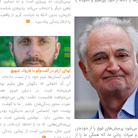
ا را دائماً از خود بپرسیم و «خود» را
برمی‌گزیند، نه پیروزی است و نه تسلیم. ا
راهی دیگر را انتخاب می‌کند: پذیرفتن شکس
تاریخی، بدون آنکه به خیانت، گریز از واقعی
یا انکار زندگی پناه ببرد
...
اونای آرام در گفت‌وگو با فاروک شهیچ‭
گویی انسان‌ها ترمزِ خود را از دست داده‌اند 
آن کُدِ اخلاقی که نگهبان عقل سلیم بود،
فروریخته است. در دنیای امروز، همه
می‌خواهند فاشیست باشند؛ یعنی می‌خواهند
نفرت، محورِ زندگی‌شان باشد... ما با گوشت 
پوست خود احساس کردیم «دیگری» بودن
چه معنایی دارد... نوشتن پاسخی است به
بی‌عدالتی‌هایی که ما را احاطه کرده‌اند، و د
می‌شود پرسش‌های فوق را از خودمان
عین حال، ستایشی است از زیبایی زندگی و
 میراثِ زبانی ما، که همگی ما را از