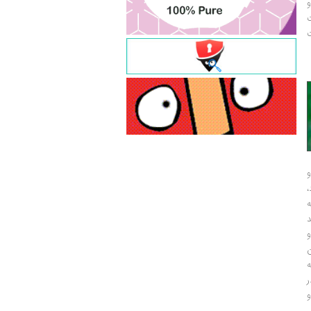
و
ت
ت
و
و
ر