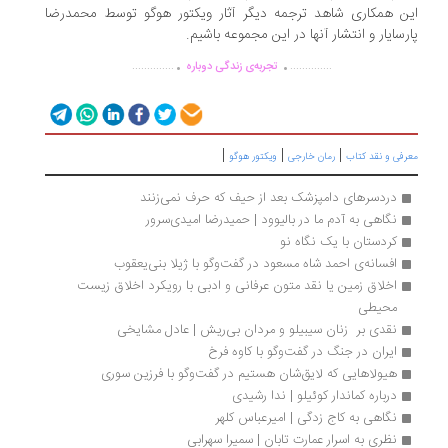
ن همکاری شاهد ترجمه دیگر آثار ویکتور هوگو توسط محمدرضا
رسایار و انتشار آنها در این مجموعه باشیم.
.
.
..............
..............
تجربه‌ی زندگی دوباره
|
|
|
رفی و نقد کتاب
رمان خارجی
ویکتور هوگو
دردسرهای دامپزشک بعد از حیف که حرف نمی‌زنند
نگاهی به آدم ما در بالیوود | حمیدرضا امیدی‌سرور
کردستان با یک نگاه نو
افسانه‌ی احمد شاه مسعود در گفت‌وگو با ژیلا بنی‌یعقوب
اخلاق زمین یا نقد متون عرفانی و ادبی با رویکرد اخلاق زیست 
محیطی
نقدی بر  زنان سیبیلو و مردان بی‌ریش | عادل مشایخی 
ایران در جنگ در گفت‌وگو با کاوه فرخ 
هیولاهایی که لایق‌شان هستیم در گفت‌وگو با فرزین سوری
درباره کماندار کوئیلو | ندا رشیدی
نگاهی به کاج زدگی | امیرعباس کلهر
نظری به اسرار عمارت تابان | سمیرا سهرابی