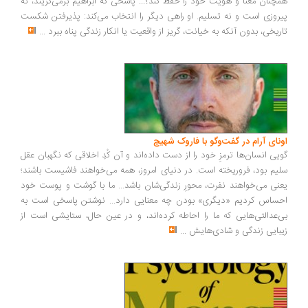
چنان معنا و هویت خود را حفظ کند؟... پاسخی که ابراهیم برمی‌گزیند، نه
روزی است و نه تسلیم. او راهی دیگر را انتخاب می‌کند: پذیرفتن شکست
ریخی، بدون آنکه به خیانت، گریز از واقعیت یا انکار زندگی پناه ببرد
...
ونای آرام در گفت‌وگو با فاروک شهیچ
یی انسان‌ها ترمزِ خود را از دست داده‌اند و آن کُدِ اخلاقی که نگهبان عقل
یم بود، فروریخته است. در دنیای امروز، همه می‌خواهند فاشیست باشند؛
نی می‌خواهند نفرت، محورِ زندگی‌شان باشد... ما با گوشت و پوست خود
ساس کردیم «دیگری» بودن چه معنایی دارد... نوشتن پاسخی است به
‌عدالتی‌هایی که ما را احاطه کرده‌اند، و در عین حال، ستایشی است از
بایی زندگی و شادی‌هایش
...