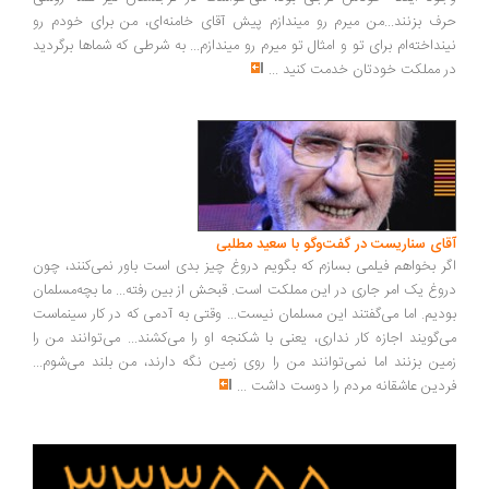
ف بزنند...من میرم رو میندازم پیش آقای خامنه‌ای، من برای خودم رو
نداخته‌ام برای تو و امثال تو میرم رو میندازم... به شرطی که شماها برگردید
 مملکت خودتان خدمت کنید
...
ای سناریست در گفت‌وگو با سعید مطلبی
ر بخواهم فیلمی بسازم که بگویم دروغ چیز بدی است باور نمی‌کنند، چون
وغ یک امر جاری در این مملکت است. قبحش از بین رفته... ما بچه‌مسلمان
دیم. اما می‌گفتند این مسلمان نیست... وقتی به آدمی که در کار سینماست
‌گویند اجازه کار نداری، یعنی با شکنجه او را می‌کشند... می‌توانند من را
ین بزنند اما نمی‌توانند من را روی زمین نگه دارند، من بلند می‌شوم...
دین عاشقانه مردم را دوست داشت
...