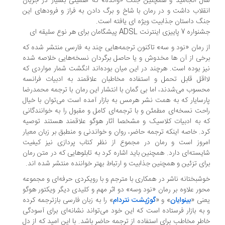
ل انجامید و همچنین جنگ «وانده» که اهمیتی بسیار در جریان
قلاب داشت و در رمان با شاخ و برگ دادن به فراز و فرودهای این
گ داستان جذابیت ویژه ای یافته است.
 پاییزی اینترنت ADSL پیشگامان برای هر نوع سلیقه ای
 رمان «نود و سه» تاکنون ترجمه‌هایی چند به فارسی منتشر شده که
خی از آن ها مخدوش و یا حاصل برگردان نسخه‌هایی خلاصه شده
ز بوده است. هرچند در این میان بوده‌اند انگشت شمار مواردی که
اقل قابل تحمل و استفاده مخاطبان علاقمند به ادبیات فرانسه
سوب می‌شدند، اما بی گمان با انتشار این رمان با ترجمه محمدرضا
رسایار که به همت نشر هرمس به بازار آمده است می‌توان با خیال
حت نسخه‌ای مطمئن و با ترجمه‌ای کامل و مقبول را به خوانندگانی
 به ادبیات کلاسیک و مشخصا آثار هوگو علاقمند هستند توصیه
د. خاصه اینکه ترجمه حاضر، روان و خواندنی و منطبق بر زبان معیار
روز است و رمان در مجموع از نظر کتاب پردازی نیز کیفیت
یسته‌ای دارد. همچنین باید اشاره کرد به تابلوهایی که در متن رمان
ای تزئین و همچنین جذابیت و ارتباط بهتر خواننده منتشر شده اند.
شبختانه ناشر در همکاری با مترجم و با رویکردی حرفه‌ای و مجموعه
ور علاوه بر رمان «نود وسه» دو اثر مهم و کلیدی دیگر ویکتور هوگو
نی «
بینوایان
» و «
گوژپشت نتردام
» را به زبان فارسی بازترجمه کرده
به بازار فرستاده است که این خود می‌تواند نشانه‌ای برای آسودگی
طر مخاطب برای استفاده از ترجمه حاضر باشد. با این امید که از دل