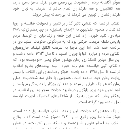
گو آگاهانه پرده از خشونت بی رحمی هردو طرف ماجرا برمی دارد،
 انقلابیون و هم طرفداران نظام حاکم که هریک به زبان خود
فدارانشان را تهییج می کردند که بی‌رحمانه پیش بروند!
قلاب فرانسه که نقشی تاثیر گذار بر تغییر و تحولات فرانسه و اروپا
گذاشت با هجوم انقلابیون به «زندان باستیل» در چهاردهم ژوئیه ۱۷۸۹
لادی، کلید خورد. آزاد شدن این قلعه و زندانیان آن توسط مردم
ریس نقطه عزیمت حرکتی بود که به سرنگونی حکومت استبدادی در
انسه ختم شد. اما این ماجرا به سرعت اتفاق نیفتاد حال‌وهوای
انقلابی مردم و مبارزه آنها با جریان استبداد تا سال 1793 ادامه داشت و
ن سال مبنای نامگذاری رمان ویکتور هوگو یعنی «نودوسه» بود، که
نقلاب کبیر فرانسه» هم رقم خورد. البته پیامدهای وقایع انقلاب
فرانسه تا سال 1798 ادامه یافت. هوگو رخدادهای این انقلاب را بستر
وایت رمان خود ساخته است، همچنین با خلق سه شخصیت اصلی
ان که هر یک طیفی از مردم جامعه آن روزگار را نمایندگی می‌کنند از
ه تخیل خود برای بازگویی دراماتیزه حوادث منجر به این انقلاب، در
گذر رمانی که امروز به یکی از شاهکارهای کلاسیک ادبیات فرانسه
ل شده، بهره گرفته است.
 یک دهه‌ای که حوادث قبل و بعد انقلاب فرانسه رخ داده است،
هوگو مشخصا روی وقایع سال 1793 متمرکز شده است که با وقوع
قلاب به اعدام «لویی شانزدهم» و «ملکه ماری آنتوانت» در همان