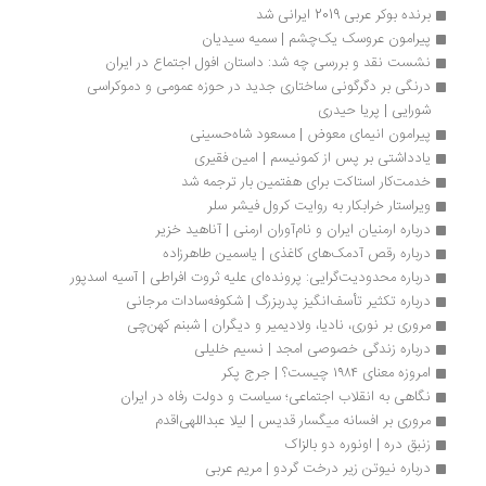
برنده ‌بوکر عربی 2019 ایرانی شد
پیرامون عروسک یک‌چشم | سمیه سیدیان
نشست نقد و بررسی چه شد: داستان افول اجتماع در ایران
درنگی بر دگرگونی ساختاری جدید در حوزه عمومی و دموکراسی 
شورایی | پریا حیدری
پیرامون انیمای معوض | مسعود شاه‏‌حسینی
یادداشتی بر پس از کمونیسم | امین فقیری
خدمت‌کار استاکت برای هفتمین بار ترجمه شد
ویراستار خرابکار به روایت کرول فیشر سلر
درباره ارمنیان ایران و نام‌آوران ارمنی | آناهید خزیر 
درباره رقص آدمک‏‌های کاغذی | یاسمین طاهرزاده
درباره محدودیت‌گرایی: پرونده‌ای علیه ثروت افراطی | آسیه اسدپور
درباره تکثیر تأسف‌انگیز پدر‌بزرگ | شکوفه‌سادات مرجانی
مروری بر نوری، نادیا، ولادیمیر و دیگران | شبنم کهن‌چی
درباره زندگی خصوصی امجد | نسیم خلیلی
امروزه معنای ۱۹۸۴ چیست؟ | جرج پکر
نگاهی به انقلاب اجتماعی؛ سیاست و دولت رفاه در ایران
مروری بر افسانه میگسار قدیس | لیلا عبداللهی‌اقدم
زنبق دره | اونوره دو بالزاک
درباره نیوتن زیر درخت گردو | مریم عربی