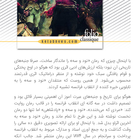
 اینحال چیزی که رمان «نود و سه» را ماندگار ساخت، صرفا جنبه‌های
ریخی آن نبود؛ بلکه ارزش‌های ادبی اثری بود که هوگو در اوج پختگی
قوام یافتگی سبک خود نوشته و از منظر دراماتیک اثری قدرتمند
سوب می‌شود. از همین روست که منتقدان «نود و سه» را به
بلویی خیره کننده از انقلاب فرانسه تشبیه کردند.
گو برای تاریخ و جنبه‌های عبرت آموز آن اهمیتی بسیار قائل بود و
میم داشت در سه گانه ای انقلاب فرانسه را در قالب رمان روایت
د: «مردی که می‌خندد»، «نود و سه» و «پادشاهی» اما تنها دو رمان
ست نوشته شد و این طرح نا تمام ماند و رمان «نود و سه» به
رین اثراو بدل شد. با اینحال او برای ارائه تصویری دقیق ده سالی را
ت گذاشت و به جمع آوری اسناد و مدارک مربوط به انقلاب فرانسه
پرداخت و سرانجام در سال 1874 این رمان منتشر شد. جالب آنکه