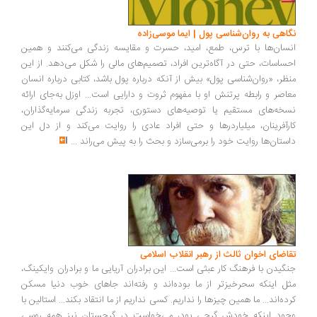
اهی به روان‌شناسی پول | ایما موسی‌زاده
سان‌ها با ترس، طمع، امید، حسرت و مقایسه زندگی می‌کنند و همین
ساسات، حتی در آگاه‌ترین افراد، تصمیم‌های مالی را شکل می‌دهد. از این
ظر، «روان‌شناسی پول» بیش از آنکه درباره پول باشد، کتابی درباره انسان
اصر و رابطه پرتنش او با مفهوم ثروت و دارایی است... اوزل به‌جای ارائه
خه‌های مستقیم یا توصیه‌های دستوری، تجربه زندگی سرمایه‌گذاران،
رآفرینان، میلیاردرها و حتی افراد عادی را روایت می‌کند و از دل این
ستان‌ها روایت خود را برمی‌سازد و بحث را به پیش می‌راند
...
اضای اخوان ثالث از رهبر انقلاب اسلامی
گیدن با فرهنگ کار عبثی است... این برادران آریایی ما و برادران وایکینگ،
ل اینکه سحرخیزتر از ما بوده‌اند و رفته‌اند جاهای خوب دنیا مسکن
ده‌اند... ما همین چیزها را نداریم. کسی نداریم از ما انتقاد بکند... استالین با
ود اینکه خودش گرجی بود، می‌خواست در گرجستان نیز همه روسی