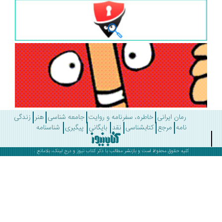
رمان ایرانی
خاطره، سفرنامه و روایت
جامعه شناسی
هنر
زندگی
نامه
مرجع
کتابشناسی
نقد
بایگانی
پیگیری
شناسنامه
کلیه حقوق محفوظ است و بازنشر مطالب با ذکر
کتاب نیوز
و درج لینک، بلامانع .