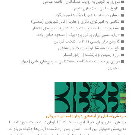
مروری بر انجیل به روایت مسلمانان | فاطمه عباسی
 تاریخ عباسی | ملا جلال منجم
انسان در شعر معاصر یا درک حضور دیگری
نگاهی به امپراتوری نگری و هارت | نادر شهریوری (صدقی)
50 ترجمه! از قلعه حیوانات در هفتاد‌وپنجمین سال انتشار
درباره مسیر ایران بر فراز برودپیک | مسعود عباس زاده
5 رمان برتر پلیسی 2021 به انتخاب گاردین
رفع سوتفاهم شاملو به روایت خرمشاهی
از راه رسیدن و بازگشت |  آرتور کستلر
مروری بر حکایت دانشگاه؛ جامعه‌شناسی سازمان‌های علمی | بهرام 
انجم‌روز
انشی تحلیلی از آینه‌های دردار | اسحاق شیروانی
سش اصلی رمان صرفاً این نیست که آیا آرمان‌ها شکست خورده‌اند یا
.پرسش عمیق‌تر این است: انسان پس از شکست آرمان‌ها چگونه می‌تواند