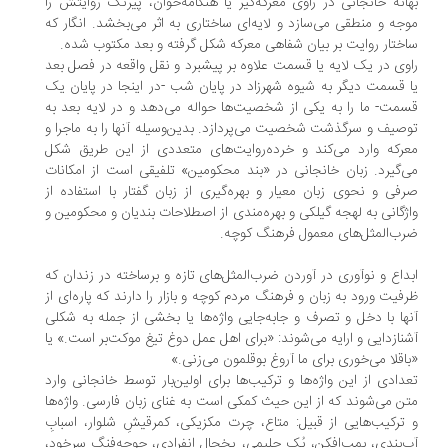
انه خانجانی در راوی معرکه‌گیر یا هنگامه‌خوان، پیرنگ روایتش را
جه و منطقی می‌سازد و لایه‌ای ساختاری به اثر می‌بخشد. انگار که
ختار روایت بر بیان شفاهی معرکه شکل گرفته و بعد مکتوب شده.
وی در یک لایه یا قسمت علاوه بر پیشبرد و نقل واقعه در فصل بعد
 قسمت دیگر به شیوه شهرزاد در پایان شب -‌در اینجا در پایان یک
مت- ما را به یکی از شخصیت‌ها حواله می‌دهد و در لایه بعد به
صیف و سرگذشت شخصیت می‌پردازد. بدین‌وسیله آنها را به ماجرا و
رکه وارد می‌کند و خرده‌روایت‌های متعددی از این طریق شکل
‌گیرد. زبان خانجانی در «بند محکومین» تلفیقی است از امکانات
فی و نحوی زبان معیار و بهره‌گیری از زبان گفتار با استفاده از
ژگانی به لهجه گیلکی و بهره‌مندی از اصطلاحات بندیان و محکومین و
ب‌المثل‌های معمول فرهنگ کوچه.
داع و نوآوری در آوردن ضرب‌المثل‌های تازه و برساخته در زندان که
فیت ورود به زبان و فرهنگ مردم کوچه و بازار را دارند که پاره‌ای از
ها با دخل و تصرف و جابه‌جایی واژه‌ها یا بخشی از جمله‌ به شکلی
نازدایی و ارایه می‌شوند: «برای اهل عمل دوغ تیغ موکت‌بر است.» یا
اقلا می‌خوری برای ما آروغ بوقلمون می‌زنی.»
دادی از این واژه‌ها و ترکیب‌ها برای اولین‌بار توسط خانجانی وارد
ن می‌شوند که از این حیث کمکی است به غنای زبان فارسی. واژه‌ها
ترکیب‌هایی از قبیل: متاع، چرت مکزیکی، کمرقیشِ شلوار، اسبابِ
‌بندی، بمب‌افکن، پُک چلیمی، یخچالِ انفرادی، جوجه‌فنگِ سرخود،