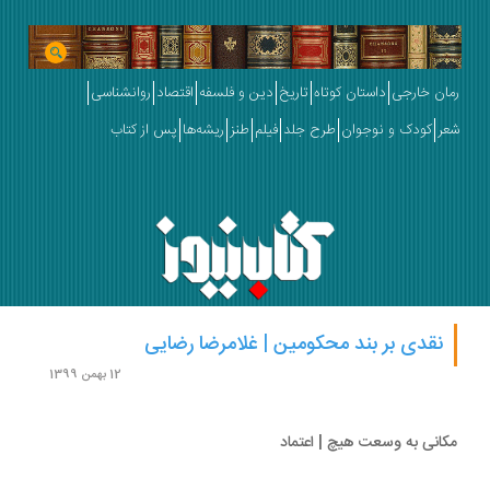
ان خارجی
داستان کوتاه
تاریخ
دین و فلسفه
اقتصاد
روانشناسی
ر
کودک و نوجوان
طرح جلد
فیلم
طنز
ریشه‌ها
پس از کتاب
نقدی بر بند محکومین | غلامرضا رضایی
12 بهمن 1399
انی به وسعت هیچ | اعتماد