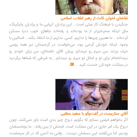
اضای اخوان ثالث از رهبر انقلاب اسلامی
گیدن با فرهنگ کار عبثی است... این برادران آریایی ما و برادران وایکینگ،
ل اینکه سحرخیزتر از ما بوده‌اند و رفته‌اند جاهای خوب دنیا مسکن
ده‌اند... ما همین چیزها را نداریم. کسی نداریم از ما انتقاد بکند... استالین با
ود اینکه خودش گرجی بود، می‌خواست در گرجستان نیز همه روسی
ف بزنند...من میرم رو میندازم پیش آقای خامنه‌ای، من برای خودم رو
نداخته‌ام برای تو و امثال تو میرم رو میندازم... به شرطی که شماها برگردید
 مملکت خودتان خدمت کنید
...
ای سناریست در گفت‌وگو با سعید مطلبی
ر بخواهم فیلمی بسازم که بگویم دروغ چیز بدی است باور نمی‌کنند، چون
وغ یک امر جاری در این مملکت است. قبحش از بین رفته... ما بچه‌مسلمان
دیم. اما می‌گفتند این مسلمان نیست... وقتی به آدمی که در کار سینماست