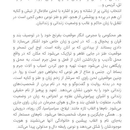
، کریس و...
تخاب زبانی پر از نشانه و رمز و اشاره با لحنی مالامال از نیش و کنایه
 هم در پرده و پوششی از هجو، لغز و طنز نوعی دهن کجی است در
ابل با زبان حاکم و غالب و وضعیت زندانی و زندانبان.
 محکومی یا مجرمی انگار موقعیت بغرنج خود را در توصیف بند و
ان و یخچال و... که در لحن و زبان خاص خود آشکار می‌سازد تا
دی بستاند از بیدادی که بر آنان رفته است. اوج این تسخر و
قعیت طنز در جایی ظاهر و تراژیک می‌شود که مکان که در واقع
ل تأدیب و بازداشتن آنان از فعل و عمل جرم است، به محل و
یگاهی بدل می‌شود جهت تهیه و جور کردن اسباب و آلات جرم و
اط آن. جنس و متاع از هر نوعی که بخواهی جور است و روا. در
ین موقعیتی لحن راوی که سرشار از زخم زبان و طنز و کنایه است،
 در بدنه روایت و گفت‌وگو و چه در نام بردن از شحصیت‌های
دانی خود را به خوبی نشان می‌دهد. تعهد و پرهیز از نام حقیقی
دانی و اشیای پیرامونی‌شان علاوه بر اعتراض به زبان در وضعیت
لب، متفاوت با فضای بند و حال و هوای مجرمان در زبان راوی جاری
‌شود. نام‌ها و القاب تازه مانند: لیلاج، سیاسیاسیا، گاز، روباه، درویش
.. همگی جایگزین و معرف شخصیت‌ها می‌شود. نام‌های مستعار که
‌جای نام و القاب پیشین و خانوادگی آنها می‌نشیند و هویت
جودشان را شکل می‌دهد و نوعی رابطه دال و مدلولی پیدا می‌کند.