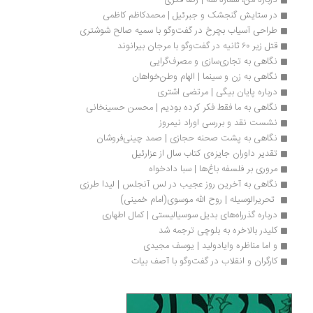
درباره من، شماره سه | رضا فکری
در ستایش گنجشک و جبرئیل | محمدکاظم کاظمی
طراحی آسیاب بچرخ در گفت‌وگو با سمیه صالح شوشتری
قتل زیر ۶۰ ثانیه در گفت‌وگو با مرجان بیرانوند
نگاهی به تجاری‌سازی و مصرف‌گرایی
نگاهی به زن و سینما | الهام وطن‌خواهان
درباره پایان بیگی | مرتضی اشتری
نگاهی به ما فقط فکر کرده بودیم | محسن حسینخانی
نشست نقد و بررسی اوراد نیمروز
نگاهی به پشت صحنه حجازی | صمد چینی‌فروشان
تقدیر داوران جایزه‌ی کتاب سال از عزارئیل
مروری بر فلسفه باغ‌‏ها | سبا دادخواه
نگاهی به آخرین روز عجیب در لس آنجلس | لیدا طرزی
 تحریرالوسیله | روح الله موسوی(امام خمینی)
درباره گذرراه‌های بدیل سوسیالیستی | کمال اطهاری
کلیدر بالاخره به بلوچی ترجمه شد
و اما مناظره وایادولید | یوسف مجیدی
کارگران و انقلاب در گفت‌وگو با آصف بیات