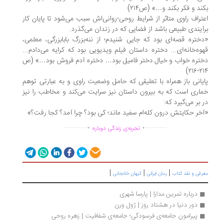
ند و فکر بکند و…» (ص۲۱۴)
تراف راوی متاثر از شرایط روحی-روانی‌اش سبب می‌شود تا پایان کار
آیندی طبیعی باشد از فضایی که در زندان می‌گذرد.
ختره قصه‌ای بود که جایی شنیدم؛ از ننه‌بزرگ بابابزرگی، معلمی،
وه‌خانه‌ای... دختره داستان فیلم ویدیویی بود که کرایه می‌دادم...
تره خواب و خیال دختر فامیل بود… دختره آدم فروش بود…» (ص
۲۱۴-
یانی باز همراه با تعلیقی که حامل وضعیت راوی و به عبارتی توهم
اری است که به بیرون داستان نیز سرایت می‌کند و مخاطب را نیز
 بر می‌گیرد که:
خر حکایتش درون کله‌ام سفید ماند؛ کی بود؟ چرا آمد؟ کجا رفت؟»
.
.
...............
..............
تجربه‌ی زندگی دوباره
|
|
|
رفی و نقد کتاب
رمان ایرانی
کیهان خانجانی
درباره تمرین مدارا | پارسا شهری
دور دنیا در هشتاد روز | ژول ورن
پیرامون جامعه‌ی فرسودگی؛ جامعه‌ی شفافیت | زهره روحی