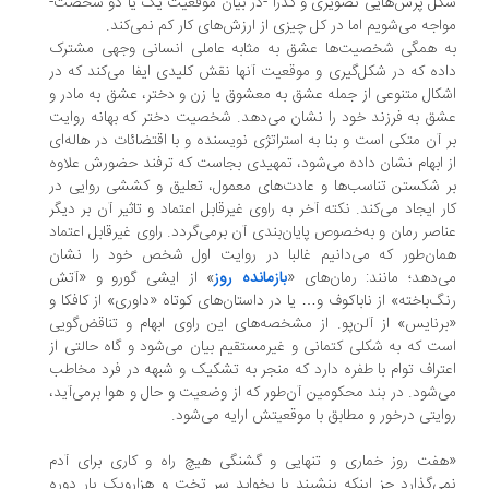
ل پرش‌هایی تصویری و گذرا -‌در بیان موقعیت یک یا دو شخصت-
اجه می‌شویم اما در کل چیزی از ارزش‌های کار کم نمی‌کند.
ه همگی شخصیت‌ها عشق به مثابه عاملی انسانی وجهی مشترک
ده که در شکل‌گیری و موقعیت آنها نقش کلیدی ایفا می‌کند که در
کال متنوعی از جمله عشق به معشوق یا زن و دختر، عشق به مادر و
ق به فرزند خود را نشان می‌دهد. شخصیت دختر که بهانه روایت
 آن متکی است و بنا به استراتژی نویسنده و با اقتضائات در هاله‌ای
 ابهام نشان داده می‌شود، تمهیدی بجاست که ترفند حضورش علاوه
 شکستن تناسب‌ها و عادت‌های معمول، تعلیق و کششی روایی در
ر ایجاد می‌کند. نکته آخر به راوی غیر‌قابل اعتماد و تاثیر آن بر دیگر
اصر رمان و به‌خصوص پایان‌بندی آن برمی‌گردد. راوی غیرقابل اعتماد
ا‌ن‌طور که می‌دانیم غالبا در روایت اول شخص خود را نشان
‌دهد؛ مانند: رمان‌های «
بازمانده روز
» از ایشی گورو و «آتش
گ‌باخته» از ناباکوف و… یا در داستان‌های کوتاه «داوری» از کافکا و
رنایس» از آلن‌پو. از مشخصه‌های این راوی ابهام و تناقض‌گویی
ت که به شکلی کتمانی و غیرمستقیم بیان می‌شود و گاه حالتی از
تراف توام با طفره دارد که منجر به تشکیک و شبهه در فرد مخاطب
‌شود. در بند محکومین آن‌طور که از وضعیت و حال و هوا برمی‌آید،
ایتی درخور و مطابق با موقعیتش ارایه می‌شود.
فت روز خماری و تنهایی و گشنگی هیچ راه و کاری برای آدم
ی‌گذارد جز اینکه بنشیند یا بخوابد سر تخت و هزارویک بار دوره