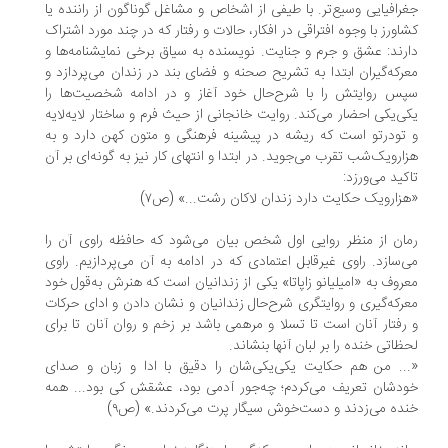
رافیایی وسیع‌تر. با طیفی از اشخاص و مشاغل گوناگون از راننده یا
اورز با وجوه افتراقی در افکار، حالات و رفتار که در چند مورد اشتراک
رند: عشق و جرم و جنایت. نویسنده به سیاق برخی نمایشنامه‌ها و
رکه‌گیران ابتدا به تشریح صحنه و فضای بند در زندان می‌پردازد و
س روایتش را با شرح‌حال خود آغاز و در ادامه شخصیت‌ها را
ی‌یکی احضار می‌کند. روایت خانجانی از حیث فرم و ساختار لایه‌لایه
تو‌درتو است که ریشه در پیشینه فرهنگی و متون کهن دارد و به
ارویک‌شب تقرب می‌جوید. در ابتدا و انتهای کار نیز به‌ گونه‌ای بر آن
کید می‌ورزد:
زارویک حکایت دارد زندان لاکان رشت...» (ص۷)
ان از منظر روایی اول شخص بیان می‌شود که حافظه راوی آن را
‌سازد. راوی غیرقابل اعتمادی که در ادامه به آن می‌پردازیم. راوی
روف به «امیلیانو زاپاتا» یکی از زندانیان است که هنرش به‌قول خود
رکه‌گیری و روایتگری شرح‌حال زندانیان و نشان دادن و ادای حرکات
رفتار آنان است تا تسلا و مرهمی باشد بر زخم و روان آنان تا برای
ظاتی خنده را بر لبان آنها بنشاند.
.. من هم حکایت یکی‌یکی‌شان را دقیق با ادا و زبان و صدای
دشان تعریف می‌کردم؛ چه‌جور آدمی بود، عشقش کی بود... همه
ده می‌زدند و دست‌خوش سیگار پرت می‌کردند.» (ص۹)