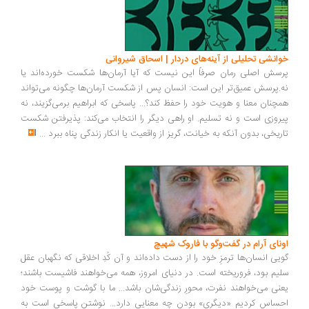
انشی تحلیلی از آینه‌های دردار | اسحاق شیروانی
سش اصلی رمان صرفاً این نیست که آیا آرمان‌ها شکست خورده‌اند یا
.پرسش عمیق‌تر این است: انسان پس از شکست آرمان‌ها چگونه می‌تواند
چنان معنا و هویت خود را حفظ کند؟... پاسخی که ابراهیم برمی‌گزیند، نه
روزی است و نه تسلیم. او راهی دیگر را انتخاب می‌کند: پذیرفتن شکست
ریخی، بدون آنکه به خیانت، گریز از واقعیت یا انکار زندگی پناه ببرد
...
ونای آرام در گفت‌وگو با فاروک شهیچ
یی انسان‌ها ترمزِ خود را از دست داده‌اند و آن کُدِ اخلاقی که نگهبان عقل
یم بود، فروریخته است. در دنیای امروز، همه می‌خواهند فاشیست باشند؛
نی می‌خواهند نفرت، محورِ زندگی‌شان باشد... ما با گوشت و پوست خود
ساس کردیم «دیگری» بودن چه معنایی دارد... نوشتن پاسخی است به