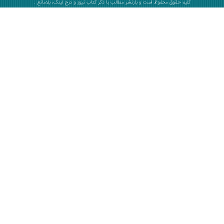
کلیه حقوق محفوظ است و بازنشر مطالب با ذکر
کتاب نیوز
و درج لینک، بلامانع .