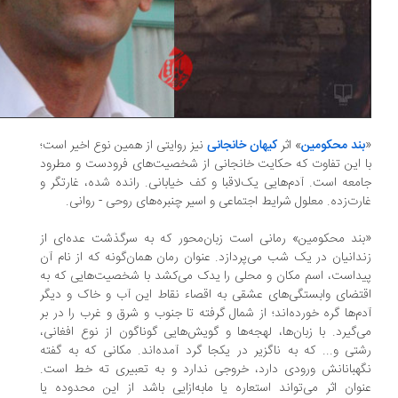
بند محکومین
» اثر
کیهان خانجانی
نیز روایتی از همین نوع اخیر است؛
 این تفاوت که حکایت خانجانی از شخصیت‌های فرودست و مطرود
معه است. آدم‌هایی یک‌لاقبا و کف خیابانی. رانده شده، غارتگر و
رت‌‌زده. معلول شرایط اجتماعی و اسیر چنبره‌های روحی‌ - روانی.
ند محکومین» رمانی است زبان‌محور که به سرگذشت عده‌ای از
دانیان در یک شب می‌پردازد. عنوان رمان همان‌گونه که از نام آن
داست، اسم مکان و محلی را یدک می‌کشد با شخصیت‌هایی که به
تضای وابستگی‌های عشقی به اقصاء نقاط این آب و خاک و دیگر
م‌ها گره خورده‌اند؛ از شمال گرفته تا جنوب و شرق و غرب را در بر
‌گیرد. با زبان‌ها، لهجه‌ها و گویش‌هایی گوناگون از نوع افغانی،
تی و... که به ناگزیر در یکجا گرد آمده‌اند. مکانی که به گفته
هبانانش ورودی دارد، خروجی ندارد و به تعبیری ته خط است.
وان اثر می‌تواند استعاره یا ما‌به‌ازایی باشد از این محدوده یا