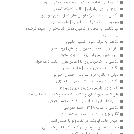
درباره قلبی به این سپیدی | حمیدرضا امیدی سرور
تاریخ بیداری ایرانیان |  ناظم الاسلام کرمانی
نگاهی به هفت مرگ اوِلین هاردکسل | اکرم موسوی
سرخوشی مرگ در قنادی ادوارد | عالیه عطایی
نیم‌نگاهی به تجربه‌ی فرمین، موش کتاب‌خوان | سیده فرخنده 
پورنصرانی
نگاهی به مرگ سیاه | نسیم خلیلی
طنز در ژاک قضا و قدری و اربابش | رویا صدر
ژاپن مدرن پس از تاریکی | مهدی معرف
نگاهی به آخرین قارون یا آخرین غول | زینب کاظم‌خواه
نگاهی به تسلای خاطر | هانیه عبدی
دوئل «ارنانی» برای عدالت | احسان آجورلو
نگاهی به راشومون، عشق من | تینا جلالی
گفت‌وگوی پاریس ریویو با بریل بینبریج
علی‌اشرف درویشیان و تکنیک شکنجه و شتاب | شیما بهره‌مند
درباره داستان بلند آبی‌تر از گناه | محسن فرجی
نگاهی به کتاب 1348 | شبنم کهن‌چی
آقای عزیز من در ۶۱۰ صفحه منتشر شد
احیای جاده ابریشم در گفت‌وگو با حسن افشار
سیاره زاغه‌های دیویس در گفت‌وگو با امیر خراسانی