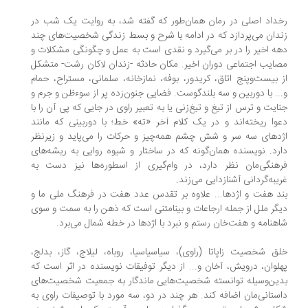
داد اصلی در رمان همان‌طور که گفته شد، به روایت یک شب در
دان می‌پردازد که در ادامه با شرح و بسط زندگی شخصیت‌ها‌ی چند
ه اخیر را در بر می‌گیرد و نقدی است به عمل و چگونگی مشکلات و
ایب اجتماعی دوران اخیر. مکان حادثه -‌زندان لاکان رشت‌- متشکل
 بیست‌وپنج اتاق، کریدور، بوفه، نمازخانه، سلمانی، مستراح، حمام
.. با دوربین و سه بلندگوست. فضایی جنون‌زده پر از سوءظن و جرم و
ایت و ترس از تیغ و تیغ‌زنی یا به تعبیر راوی در جایی که پی آن را با
وا ریخته‌اند و در یک کلام آخر «ته» خط؛ با دوربینی که مانند
دهای سه سر و شش چشم همه‌چیز و حرکات را می‌پاید و زیرنظر
رد. نویسنده همان‌گونه که در ساختار و شیوه روایی به ریشه‌های
هنگی‌مان نظر دارد، در وام‌گیری از اسطوره‌ها نیز دست به
یبه‌گردانی آشنازدایی می‌زند.
د هفت و اژدها... علاوه بر تقدس عدد هفت در فرهنگ ملی ما و
گر ملل از جمله ارجاعات و بینامتنی است که ذهن را به سمت و سوی
هنامه و هفت‌خان رستم و نبرد با اژدها در خطه شمال می‌برد.
ق شخصیت زاپاتا (راوی)، سیاسیاسیا، روباه، لیلاج، گاز، بدلج،
لوان، درویش، آخان و... از دیگر توفیقات نویسنده در اثر است که
ین‌وسیله توانسته شخصیت‌هایی ماندگار به جمعیت شخصیت‌های
ستانی‌مان اضافه کند. هر چند در دو، سه مورد با توصیفات راوی به