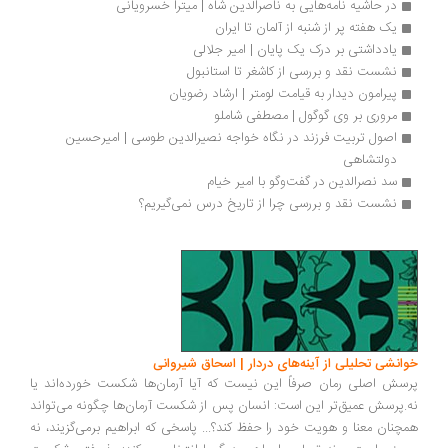
در حاشیه نامه‌هایی به ناصرالدین شاه | میترا خسرویانی
یک هفته پر از شنبه از آلمان تا ایران
یادداشتی بر درک یک پایان | امیر جلالی
نشست نقد و بررسی از کاشغر تا استانبول
پیرامون دیدار به قیامت لومتر | ارشاد رضویان
مروری بر وی گوگول | مصطفی شاملو
اصول تربیت فرزند در نگاه خواجه نصیرالدین طوسی | امیرحسین 
دولتشاهی
سد نصرالدین در گفت‌وگو با امیر خیام
نشست نقد و بررسی چرا از تاریخ درس نمی‌گیریم؟
انشی تحلیلی از آینه‌های دردار | اسحاق شیروانی
سش اصلی رمان صرفاً این نیست که آیا آرمان‌ها شکست خورده‌اند یا
.پرسش عمیق‌تر این است: انسان پس از شکست آرمان‌ها چگونه می‌تواند
چنان معنا و هویت خود را حفظ کند؟... پاسخی که ابراهیم برمی‌گزیند، نه