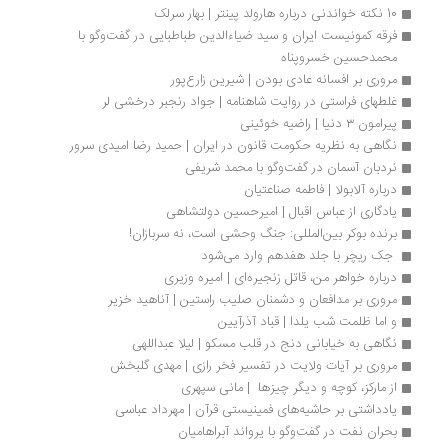
10 نکته خواندنی درباره هارولد پینتر | بهار سرلک
فرقه کمونیست ایران و سید ضیاءالدین طباطبایی در گفت‌وگو با 
محمدحسین خسروپناه
مروری بر افسانه عادی بودن | ‌شیرین زارع‌پور
غلطهای فراستی در روایت شاهنامه | جواد رنجبر درخشی لر
پیرامون ۳ دنیا | راضیه خوئینی
نگاهی به نظریه حکومت قانون در ایران | حمید رضا امیدی سرور
نردبان آسمان در گفت‌وگو با محمد شریفی
درباره آلابولا | فاطمه صناعتیان
یادگاری از عباس اقبال | امیرحسین دولتشاهی
برنده بوکر بین‌المللی:‌ جنگ وحشی است، نه سربازان!
 جک ریچر با جلد هفدهم وارد می‌شود
درباره خواهر من، قاتل زنجیره‌ای | امیره وزیری
مروری بر مدافعان و دشمنان صلیب راستین | آناهید خزیر
و اما ظلمت شب یلدا | قباد آذرآیین
نگاهی به خیابانی دنج در قلب مسکو | لیلا عبداللهی
مروری بر آیات ولایت در تفسیر فخر رازی | مهدی گلبخش
از مارکز، کوچه و دیگر چیزها  | مانی سپهری
یادداشتی بر حاشیه‌های فمینیستی قرآن | مهرداد عباسی
بحران نفت در گفت‌وگو با یرواند آبراهامیان