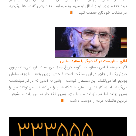
نداخته‌ام برای تو و امثال تو میرم رو میندازم... به شرطی که شماها برگردید
 مملکت خودتان خدمت کنید
...
ای سناریست در گفت‌وگو با سعید مطلبی
ر بخواهم فیلمی بسازم که بگویم دروغ چیز بدی است باور نمی‌کنند، چون
وغ یک امر جاری در این مملکت است. قبحش از بین رفته... ما بچه‌مسلمان
دیم. اما می‌گفتند این مسلمان نیست... وقتی به آدمی که در کار سینماست
‌گویند اجازه کار نداری، یعنی با شکنجه او را می‌کشند... می‌توانند من را
ین بزنند اما نمی‌توانند من را روی زمین نگه دارند، من بلند می‌شوم...
دین عاشقانه مردم را دوست داشت
...