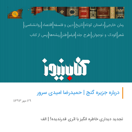
ان خارجی
داستان کوتاه
تاریخ
دین و فلسفه
اقتصاد
روانشناسی
ر
کودک و نوجوان
طرح جلد
فیلم
طنز
ریشه‌ها
پس از کتاب
درباره جزیره گنج | حمیدرضا امیدی سرور
29 مهر 1393
دید دیداری خاطره انگیز با اثری قدرندیده! | الف