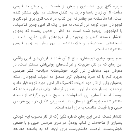
زیره گنج برای نخستین‌بار بیش از شصت سال پیش به فارسی
آمد؛ از آن زمان بارها و بارها به اشکال مختلف در ایران منتشر شده
ت. اما متأسفانه هر چقدر که این کتاب در قالبِ اثری برای کودکان و
جوانان مورد توجه قرار گرفته، به عنوان یک اثر ادبی جدی کلاسیک،
 کم‌توجهی روبه‌رو شده است. به نظر از همین روست که به‌جای
تشار نسخه کامل و برخوردار از ترجمه‌ای قابل دفاع، اغلب از
سخه‌هایی مخدوش و خلاصه‌شده از این رمان به زبان فارسی
نتشرشده است.
م وجود چنین ترجمه‌ای، مانع از آن شده تا ارزش‌های ادبی واقعی
ن رمان که در نثر، جزییات و ظرافت‌های روایی‌اش مستتر است، در
رض دید مخاطبان قرار گیرد. خوشبختانه سرانجام نشر هرمس
یره گنج را نه صرفاً به‌عنوان اثری متعلق به ادبیات نوجوانان، بلکه
‌عنوان یکی از آثار مهم ادبیات کلاسیک اثر ادبی مورد توجه قرار داد و
جمه‌ای بسیار خوب از آن را به بازار فرستاد. چاپ تازه این ترجمه که
سط احمد کسایی پور انجام‌شده، با طرح جلدی برگرفته از نسخه
منتشر شده جزیره گنج در سال ۱۹۱۰، به صورتی شکیل در سری هرمس
بی و با قیمت مناسب به بازار آمده است.
تشار نسخه کامل این رمانِ خاطره‌انگیز (که از آثار محبوبِ ایامِ کودکی‌
یاری از علاقه‌مندان کتاب بوده)، در سری هرمس جیبی و با قطعی
وش‌دست، فرصت مغتنمی‌ست برای آن‌ها که به واسطه مطالعه