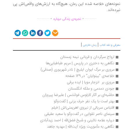
ونه‌های خلاصه شده این رمان، هیچ‌گاه به ارزش‌های واقعی‌اش پی
رده‌اند.
.
.
...............
..............
تجربه‌ی زندگی دوباره
|
|
رفی و نقد کتاب
رمان خارجی
ارواح سرگردان و قربانی نیمه زمستان
نگاهی به دختری در پاریس | مریم طباطبایی‌ها
مروری بر مرگ ایوان ایلیچ | نادر شهریوری (صدقی)
خلاصه‌ی "بینوایان" در 129 صفحه 
مروری بر  انزجار مویا | ایده برقی
جودی دمدمی و ملکه انگلستان
حاشیه‌ای بر آثار کارلوس فوئنتس | علیرضا پیروزان
بهتر است با یک نفر حرف بزنی | گفت‌وگو
اقتباس سریالی از نیروی اهریمنی‌اش | فیلم
سینمای ناصر تقوایی در گفت‌وگو با سعید عقیقی
درباره علامه نائینی و شیخ فضل‌الله | احمد زیدآبادی
نگاهی به مأموریت ویژه آیت‌الله | مهدیه جاهد