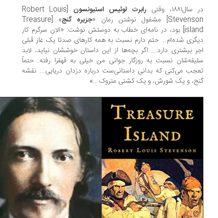
سال۱۸۸۱، وقتی
رابرت لوئیس استیونسون
[Robert Louis
Steven] مشغول نوشتن رمان «
جزیره گنج
» [Treasure
island] بود، در نامه‌ای خطاب به دوستش نوشت: «الان سرگرم کار
گری شده‌ام... حتم دارم نسبت به همه کارهای صدتا یک غاز قبلی
ر بیشتری دارد... اگر بچه‌ها از این داستان خوششان نیاید، لابد
یقه‌شان نسبت به روزگار جوانی من خیلی به قهقرا رفته. حتماً
جب می‌کنی که بدانی داستانی‌ست درباره دزدان دریایی... نقشه
ج، و یک شورش، و یک کشتی متروک...»