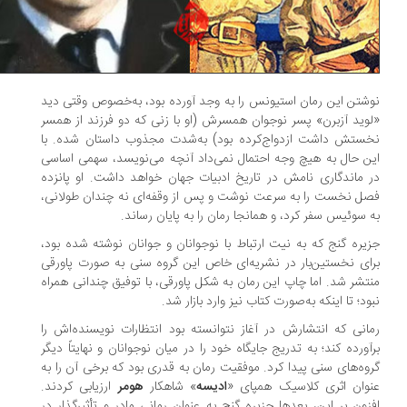
شتن این رمان استیونس را به وجد آورده بود، به‌خصوص وقتی دید
وید آزبرن» پسر نوجوان همسرش (او با زنی که دو فرزند از همسر
ستش داشت ازدواج‌کرده بود) به‌شدت مجذوب داستان شده. با
ن حال به هیچ وجه احتمال نمی‌داد آنچه می‌نویسد، سهمی اساسی
 ماندگاری نامش در تاریخ ادبیات جهان خواهد داشت. او پانزده
ل نخست را به سرعت نوشت و پس از وقفه‌ای نه چندان طولانی،
 سوئیس سفر کرد، و همانجا رمان را به پایان رساند.
یره گنج که به نیت ارتباط با نوجوانان و جوانان نوشته شده بود،
ای نخستین‌بار در نشریه‌ای خاص این گروه سنی به صورت پاورقی
تشر شد. اما چاپ این رمان به شکل پاورقی، با توفیق چندانی همراه
ود؛ تا اینکه به‌صورت کتاب نیز وارد بازار شد.
انی که انتشارش در آغاز نتوانسته بود انتظارات نویسنده‌اش را
آورده کند؛ به تدریج جایگاه خود را در میان نوجوانان و نهایتاً دیگر
وه‌های سنی پیدا کرد. موفقیت رمان به قدری بود که برخی آن را به
وان اثری کلاسیک همپای «
ادیسه
» شاهکار
هومر
ارزیابی کردند.
زون بر این، بعدها جزیره گنج به عنوان رمانی مادر و تأثیرگذار در