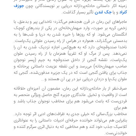
ینه آثار داستانی حادثه‌پردازانه دریایی بر نویسندگانی چون
جوزف
راد
و یا
جک لندن
تأثیر بسیار گذاشت.
جراهای این رمان در قرن هجدهم می‌گذرد؛ ناخدایی پیر و بدعنق، با
می کریه بر صورت، وارد میهمان‌خانه‌ای در یکی از بندرهای کوچک
گلستان می‌شود. او که روزها را خیره شدن به دریا و شب‌ها را به
مستی می‌گذراند، همواره در هراسِ از راه رسیدن ملوانی یک‌پاست.
خدا صندوقچه‌ای دارد که به هیچ‌کس اجازه نزدیک شدن به آن را
ی‌دهد. پس از مرگ او که تقریباً همزمان با از راه رسیدن ملوان
ک‌پاست، نقشه گنجی از داخل صندوقچه به جیم (پسر نوجوان
حب میهمان‌خانه) می‌رسد و این نقطه عزیمت داستانی پرحادثه و
اب برای یافتن گنجی است که در یک جزیره مدفون‌شده، گنجی که
وان یک‌پا و دزدان دریایی نیز در پی آن هستند و...
ف‌نظر از بار حادثه‌پردازانه این رمان، مضمون آن آمیزه‌ای خلاقانه
ت از واقعیت و تخیل. ماندگاری جزیره گنج حاصل وِیژگی منحصر به
دی‌ست که باعث می‌شود هم برای مخاطب نوجوان جذاب باشد و
 برای
اطب بزرگ‌سالی که خیلی جدی به ظرافت‌های ادبی اثر توجه دارد.
ابراین هم می‌تواند خواننده حرفه‌ای ادبیات داستانی را به عنواناثری
اسیک جذب خود کند و هم مخاطبی که به دنبال اثری سرگرم کننده و
اندنی‌ست.