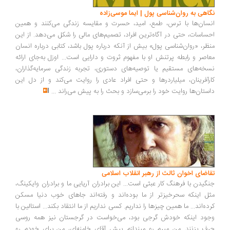
اهی به روان‌شناسی پول | ایما موسی‌زاده
سان‌ها با ترس، طمع، امید، حسرت و مقایسه زندگی می‌کنند و همین
ساسات، حتی در آگاه‌ترین افراد، تصمیم‌های مالی را شکل می‌دهد. از این
ظر، «روان‌شناسی پول» بیش از آنکه درباره پول باشد، کتابی درباره انسان
اصر و رابطه پرتنش او با مفهوم ثروت و دارایی است... اوزل به‌جای ارائه
خه‌های مستقیم یا توصیه‌های دستوری، تجربه زندگی سرمایه‌گذاران،
رآفرینان، میلیاردرها و حتی افراد عادی را روایت می‌کند و از دل این
ستان‌ها روایت خود را برمی‌سازد و بحث را به پیش می‌راند
...
اضای اخوان ثالث از رهبر انقلاب اسلامی
گیدن با فرهنگ کار عبثی است... این برادران آریایی ما و برادران وایکینگ،
ل اینکه سحرخیزتر از ما بوده‌اند و رفته‌اند جاهای خوب دنیا مسکن
ده‌اند... ما همین چیزها را نداریم. کسی نداریم از ما انتقاد بکند... استالین با
ود اینکه خودش گرجی بود، می‌خواست در گرجستان نیز همه روسی
ف بزنند...من میرم رو میندازم پیش آقای خامنه‌ای، من برای خودم رو