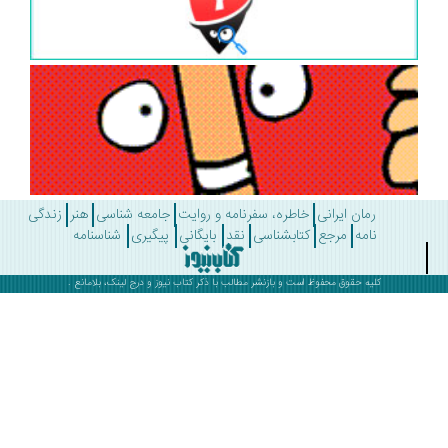
رمان ایرانی
خاطره، سفرنامه و روایت
جامعه شناسی
هنر
زندگی
نامه
مرجع
کتابشناسی
نقد
بایگانی
پیگیری
شناسنامه
کلیه حقوق محفوظ است و بازنشر مطالب با ذکر
کتاب نیوز
و درج لینک، بلامانع .