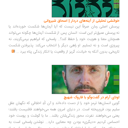
انشی تحلیلی از آینه‌های دردار | اسحاق شیروانی
سش اصلی رمان صرفاً این نیست که آیا آرمان‌ها شکست خورده‌اند یا
.پرسش عمیق‌تر این است: انسان پس از شکست آرمان‌ها چگونه می‌تواند
چنان معنا و هویت خود را حفظ کند؟... پاسخی که ابراهیم برمی‌گزیند، نه
روزی است و نه تسلیم. او راهی دیگر را انتخاب می‌کند: پذیرفتن شکست
ریخی، بدون آنکه به خیانت، گریز از واقعیت یا انکار زندگی پناه ببرد
...
ونای آرام در گفت‌وگو با فاروک شهیچ
یی انسان‌ها ترمزِ خود را از دست داده‌اند و آن کُدِ اخلاقی که نگهبان عقل
یم بود، فروریخته است. در دنیای امروز، همه می‌خواهند فاشیست باشند؛
نی می‌خواهند نفرت، محورِ زندگی‌شان باشد... ما با گوشت و پوست خود
ساس کردیم «دیگری» بودن چه معنایی دارد... نوشتن پاسخی است به