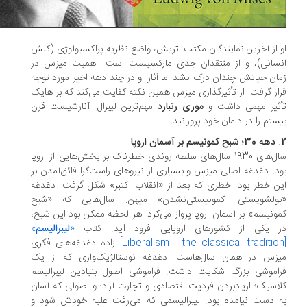
 از آخرین نمایندگان مکتب اتریش، واضع نظریه پراکسیولوژی (کنش
سانی)، و از منتقدان جدی مارکسیست است. اهمیت میزس در
ان حیاتش چندان درک نشد اما آثار او در چند دهه اخیر مورد توجه
ار گرفت. از تأثیر‌گذاری میزس همین نکته کفایت می‌کند که بر هایک
ثیر مهمی داشت و
موری رتبارد
مهم‌ترین لیبرال- آنارشیست قرن
ستم را در دامان خود پرورانید.
سال‌های 1930 سال‌های سلطه روندی خطرناک بر بخش‌هایی از اروپا
د. دغدغه اصلی میزس و بسیاری از نیروهای راست‌گرا فائق‌آمدن بر
ن خطر بود. خطری که بعد از «انقلاب اکتبر» شکل گرفت. دغدغه
ولشویستی- کمونیستی‌نشدن» میهن. سال‌هایی که «شبح
ونیسم» بر آسمان اروپا پرواز می‌کرد. هر لحظه ممکن بود این شبح،
 یکی از کشورهای اروپایی فرود آید. کتاب
«
لیبرالیسم
»
زاده دغدغه‌های فکری
زس در همان سال‌هاست. دغدغه نوستالژیک‌واری که از یک
اموشی بزرگ شکایت داشت. فراموشی اصول بنیادین لیبرالیسم
اسیک؛ ازیادبردن فردیت اقتصادی و تجارت آزاد؛ و اصولی که آسان
 دست نیامده بود. لیبرالیسمی که می‌رفت علیه خودش شود و