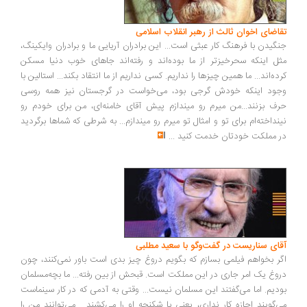
اضای اخوان ثالث از رهبر انقلاب اسلامی
گیدن با فرهنگ کار عبثی است... این برادران آریایی ما و برادران وایکینگ،
ل اینکه سحرخیزتر از ما بوده‌اند و رفته‌اند جاهای خوب دنیا مسکن
ده‌اند... ما همین چیزها را نداریم. کسی نداریم از ما انتقاد بکند... استالین با
ود اینکه خودش گرجی بود، می‌خواست در گرجستان نیز همه روسی
ف بزنند...من میرم رو میندازم پیش آقای خامنه‌ای، من برای خودم رو
نداخته‌ام برای تو و امثال تو میرم رو میندازم... به شرطی که شماها برگردید
 مملکت خودتان خدمت کنید
...
ای سناریست در گفت‌وگو با سعید مطلبی
ر بخواهم فیلمی بسازم که بگویم دروغ چیز بدی است باور نمی‌کنند، چون
وغ یک امر جاری در این مملکت است. قبحش از بین رفته... ما بچه‌مسلمان
دیم. اما می‌گفتند این مسلمان نیست... وقتی به آدمی که در کار سینماست
‌گویند اجازه کار نداری، یعنی با شکنجه او را می‌کشند... می‌توانند من را