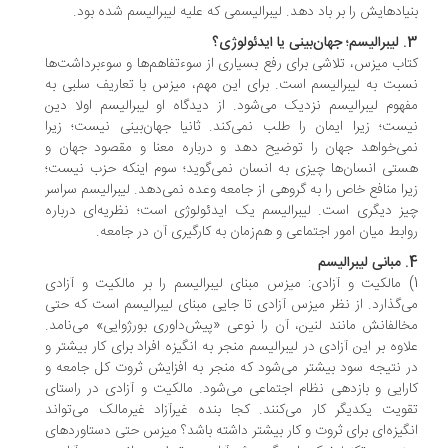
یادهایش را بر باد دهد. لیبرالیسمی که علیه لیبرالیسم شده بود.
ولوژی؟
اب میزس، تلاشی برای رفع بسیاری از سوءتفاهم‌ها و سوء‌برداشت‌ها
بت به لیبرالیسم است. برای این مهم، میزس با تعاریف سلبی به
هوم لیبرالیسم نزدیک می‌شود. از دیدگاه او لیبرالیسم اولا دین
ست؛ زیرا ایمان را طلب نمی‌کند. ثانیا جهان‌بینی نیست؛ زیرا
ی‌خواهد جهان را توضیح دهد و درباره معنا و مقصود جهان و
تی انسان‌ها چیزی به انسان نمی‌گوید؛ سوم اینکه حزب نیست؛
را منافع خاص را به گروهی از جامعه وعده نمی‌دهد. لیبرالیسم سراسر
ز دیگری است. لیبرالیسم یک ایدئولوژی است؛ نظریه‌ای درباره
ابط میان امور اجتماعی و هم‌زمان به کارگیری آن در جامعه.
) مالکیت و آزادی: میزس مبنای لیبرالیسم را بر مالکیت و آزادی
‌گذارد. از نظر میزس آزادی تا جایی مبنای لیبرالیسم است که حتی
الفانش مانند لنین، آن را نوعی «پیش‌داوری بورژوایی» می‌نامد.
اوه بر این آزادی در لیبرالیسم منجر به انگیزه افراد برای کار بیشتر و
 نتیجه سود بیشتر می‌شود که منجر به افزایش ثروت کل جامعه و
رایی و بازدهی نظام اجتماعی می‌شود. مالکیت و آزادی در راستای
ویت یکدیگر کار می‌کنند. کجا بنده غیرآزاد غیرمالک می‌تواند
گیزه‌ای برای ثروت و کار بیشتر داشته باشد؟ میزس حتی دستاوردهای