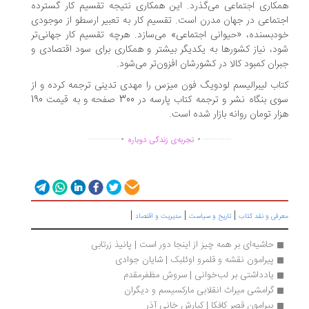
کاری اجتماعی می‌گذرد. این همکاری نتیجه تقسیم‌ کار گسترده
تماعی در جهان مدرن است. تقسیم‌ کار به تعبیر ارسطو از موجودی
دبسنده، «حیوانی اجتماعی» می‌سازد. هرچه تقسیم‌ کار جهانی‌تر
د، نیاز کشورها به یکدیگر بیشتر و همکاری برای سود اقتصادی و
ران کمبود کالا در کشورشان افزون‌تر می‌شود.
اب لیبرالیسم لودویگ فون میزس را مهدی تدینی ترجمه کرده و از
سوی بنگاه نشر و ترجمه کتاب پارسه در 300 صفحه و به قیمت 190
ار تومان روانه بازار شده است.
.
.
...............
..............
تجربه‌ی زندگی دوباره
|
|
|
رفی و نقد کتاب
تاریخ و سیاست
مدیریت و اقتصاد
حاشیه‌ای بر همه چیز از اینجا دور است | پانیذ زرتابی
پیرامون نقشه و قلمرو اوئلبک | شایان جوادی
یادداشتی بر لب‌خوانی | سروش مظفرمقدم
گرامشی میراث انقلابی مارکسیسم و دیگران
پیرامون قصر کافکا | کیارش خانی آذر