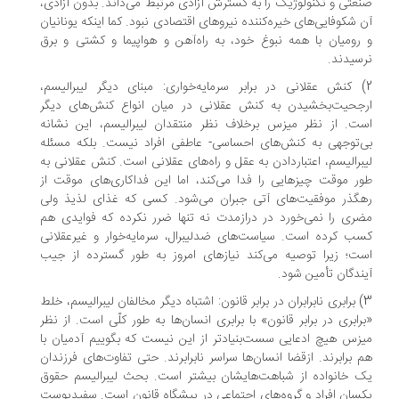
عتی و تکنولوژیک را به گسترش آزادی مرتبط می‌داند. بدون آزادی،
 شکوفایی‌های خیره‌کننده نیروهای اقتصادی نبود. کما اینکه یونانیان
رومیان با همه نبوغ خود، به راه‌آهن و هواپیما و کشتی و برق
سیدند.
) کنش عقلانی در برابر سرمایه‌خواری: مبنای دیگر لیبرالیسم،
جحیت‌بخشیدن به کنش عقلانی در میان انواع کنش‌های دیگر
ت. از نظر میزس برخلاف نظر منتقدان لیبرالیسم، این نشانه
‌توجهی به کنش‌های احساسی- عاطفی افراد نیست. بلکه مسئله
برالیسم، اعتباردادن به عقل و راه‌های عقلانی است. کنش عقلانی به
ر موقت چیزهایی را فدا می‌کند، اما این فداکاری‌های موقت از
گذر موفقیت‌های آتی جبران می‌شود. کسی که غذای لذیذ ولی
ری را نمی‌خورد در درازمدت نه تنها ضرر نکرده که فوایدی هم
ب کرده است. سیاست‌های ضدلیبرال، سرمایه‌خوار و غیرعقلانی
ت؛ زیرا توصیه می‌کند نیازهای امروز به طور گسترده از جیب
ندگان تأمین شود.
3) برابری نابرابران در برابر قانون: اشتباه دیگر مخالفان لیبرالیسم، خلط
رابری در برابر قانون» با برابری انسان‌ها به طور کلّی است. از نظر
زس هیچ ادعایی سست‌بنیادتر از این نیست که بگوییم آدمیان با
 برابرند. ازقضا انسان‌ها سراسر نابرابرند. حتی تفاوت‌های فرزندان
 خانواده از شباهت‌هایشان بیشتر است. بحث لیبرالیسم حقوق
سان افراد و گروه‌های اجتماعی در پیشگاه قانون است. سفید‌پوست