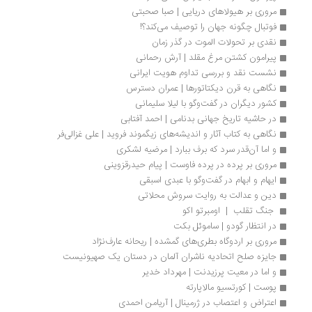
مروری بر هیولاهای دریایی | صبا صحبتی
فوتبال چگونه جهان را توصیف می‌کند؟!
نقدی بر تحولات الموت در گذر زمان
پیرامون کشتن مرغ مقلد | آرش رحمانی
نشست نقد و بررسی تداوم هویت ایرانی
نگاهی به قرن دیکتاتورها | عمران دسترس
کشور دیگران در گفت‌وگو با لیلا سلیمانی
در حاشیه تاریخ جهانی بدنامی | احمد آفتابی
نگاهی به کتاب آثار و اندیشه‌های زیگموند فروید | علی غزالی‌فر
و اما آن‌قدر سرد که برف ببارد | مرضیه لشکری
مروری بر پرده در پرده فاوست | پیام حیدرقزوینی
ایهام و ابهام در گفت‌وگو با عبدی اسبقی
دین و عدالت به روایت سروش محلاتی
 جنگ تقلب  |  اومبرتو اکو
در انتظار گودو | ساموئل بکت
مروری بر اردوگاه بطری­‌های گمشده | ریحانه عارف‌­نژاد
جایزه صلح اتحادیه ناشران آلمان در دستان یک صهیونیست 
و اما در معیت پرزیدنت | مهرداد خدیر
پوست | کورتسیو مالاپارته
اعتراض و اعتصاب در ژرمینال | آریامن احمدی