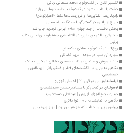
تفسیر افنان در گفت‌وگو با محمد سلطانی رنانی
دشت باستانی مشهد در گفت‌وگو با حامد طهماسبی زاوه
رادیکال‌ها، انقلابی‌ها، و تروریست‌ها فقط 40هزارتومان!
تاریخ از پائین در گفت‌وگو با سیدقاسم یاحسینی 
بخش نخست از جلد چهارم اسلام ایرانی تجدید چاپ شد
سخنرانی طاهر بن جلون در افتتاحیه‌ی جشنواره بین‌المللی کتاب 
برلین
روح‌الله در گفت‌وگو با هادی حکیمیان
درباره آن شب در دوحه | مریم فضائلی
نقد داریوش رحمانیان بر نایب حسین کاشانی در خور بیابانک
نگاهی به باران، با انگشت‌های لاغر و غمگین‌اش | بهاءالدین 
خرمشاهی
فیلمنامه‌نویسی در قرن 21 | احسان آجورلو
لاهوتیان در گفت‌وگو با سیدامیرحسین سیدکشمیری
درباره مجمع‌الجزایر اوریون | عبدالعلی دست‌غیب
نگاهی به نمایشنامه دام | نوا ذاکری
پیرامون پیرزن جوانی که خواهر من بود | مهرو پیرحیاتی