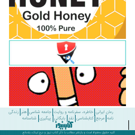
رمان ایرانی
خاطره، سفرنامه و روایت
جامعه شناسی
هنر
زندگی
نامه
مرجع
کتابشناسی
نقد
بایگانی
پیگیری
شناسنامه
کلیه حقوق محفوظ است و بازنشر مطالب با ذکر
کتاب نیوز
و درج لینک، بلامانع .