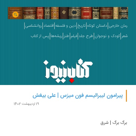
ان خارجی
داستان کوتاه
تاریخ
دین و فلسفه
اقتصاد
روانشناسی
ر
کودک و نوجوان
طرح جلد
فیلم
طنز
ریشه‌ها
پس از کتاب
پیرامون لیبرالیسم فون میزس | علی بیغش
19 اردیبهشت 1402
گ برگ | شرق