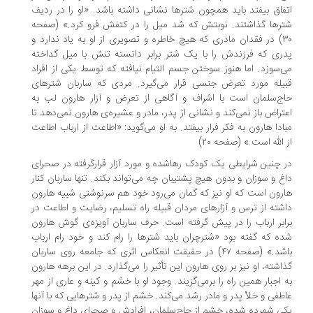
فاق بیفتد باید همچون شترها نشانی داشته باشد. «او را در ردیف
رها گذاشتند. نوبتش که شد میل را در کتفش فرو کرد.» (صفحه‌
۳۰) در فقدان مادری که هیچ خاطره و تصویری از او به یاد ندارد و
ری که فرزندش را با یک شتر برابر دانسته تنش با میل گداخته
‌سوزد. اما هنوز سوختن جسم التیام نیافته که توسط یکی از افراد
یله مورد تعرض جنسی قرار می‌گیرد. مردی که ساربان شترهای
ج‌سلمان است با اشراف و آگاهی از تعرض و آزار هارون لب به
تراض باز نمی‌کند و نشانی از پدر، مادر و عشیره‌ی ‌هارون نمی‌دهد تا
ادا هارون به فکر فرار بیفتد. به او می‌گوید: «اطاعت از ارباب اطاعت
 الله است.» (صفحه‌ ۲۰)
 چنین شرایطی یک کودک رهاشده و مورد آزار قرارگرفته در صحرای
غ و سوزان و بدون هیچ پشتیبان چه می‌تواند بکند. تنها ساربان کنار
رون است که او نیز که گمان می‌رود خود هم سرنوشتی شبیه هارون
شته از ترس و آزارهای مردان قبیله راه تسلیم، رضایت و اطاعت در
ابر ارباب را در پیش گرفته ‌است. حرف ساربان آویزه‌ی گوش هارون
ه که گفته ‌بود «شترچران باید شترها را رام کند و خود رام ارباب
باشد.» (صفحه‌ ۴۷) در حقیقت انعکاس اثری که جامعه روی ساربان
اشته، او نیز بر روی هارون این تأثیر را می‌گذارد. در این برهه هارون
 اجبار همین راه را برمی‌گزیند. وجود او با خشم و کینه و عاری از مهر
طفی و خلأ پدر و مادر رشد می‌کند. خشم از پدر و شترهایی که با آنها
ی شمرده ‌شده، خشم از حاج‌سلمان، افرادش و صحرای داغ و سوزان