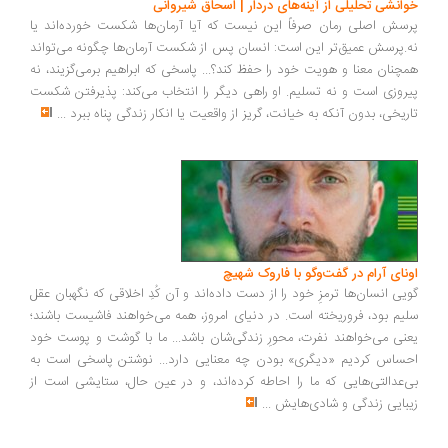
انشی تحلیلی از آینه‌های دردار | اسحاق شیروانی
سش اصلی رمان صرفاً این نیست که آیا آرمان‌ها شکست خورده‌اند یا
.پرسش عمیق‌تر این است: انسان پس از شکست آرمان‌ها چگونه می‌تواند
چنان معنا و هویت خود را حفظ کند؟... پاسخی که ابراهیم برمی‌گزیند، نه
روزی است و نه تسلیم. او راهی دیگر را انتخاب می‌کند: پذیرفتن شکست
ریخی، بدون آنکه به خیانت، گریز از واقعیت یا انکار زندگی پناه ببرد
...
ونای آرام در گفت‌وگو با فاروک شهیچ
یی انسان‌ها ترمزِ خود را از دست داده‌اند و آن کُدِ اخلاقی که نگهبان عقل
یم بود، فروریخته است. در دنیای امروز، همه می‌خواهند فاشیست باشند؛
نی می‌خواهند نفرت، محورِ زندگی‌شان باشد... ما با گوشت و پوست خود
ساس کردیم «دیگری» بودن چه معنایی دارد... نوشتن پاسخی است به
‌عدالتی‌هایی که ما را احاطه کرده‌اند، و در عین حال، ستایشی است از
بایی زندگی و شادی‌هایش
...