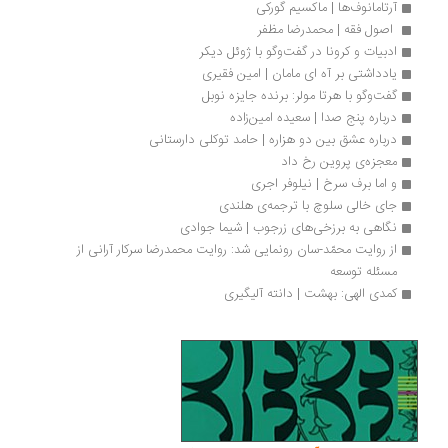
آرتامانوف‌ها | ماکسیم گورکی
 اصول فقه | محمدرضا مظفر
ادبیات و کرونا در گفت‌وگو با ژوئل دیکر
یادداشتی بر آه ‌ای مامان | امین فقیری
گفت‌وگو با هرتا مولر: برنده جایزه نوبل
درباره پنج صدا | سعیده امین‌زاده
درباره عشق بین دو هزاره | حامد توکلی دارستانی
معجزه‌ی پروین رخ داد 
و اما برف سرخ | نیلوفر اجری
جای خالی سلوچ با ترجمه‌ی هلندی 
نگاهی به برزخی‌های زرجوب | شیما جوادی
از روایت محمّد-سان رونمایی شد: روایت محمدرضا سرکار آرانی از 
مسئله توسعه
کمدی الهی: بهشت | دانته آلیگیری