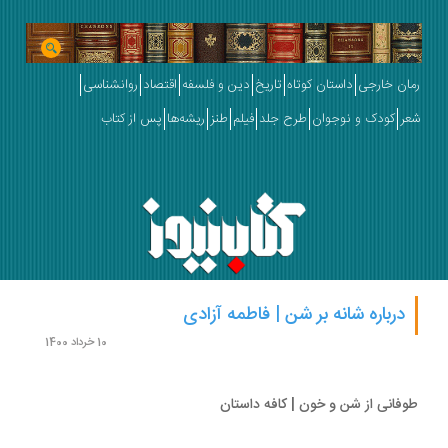
ان خارجی
داستان کوتاه
تاریخ
دین و فلسفه
اقتصاد
روانشناسی
ر
کودک و نوجوان
طرح جلد
فیلم
طنز
ریشه‌ها
پس از کتاب
درباره شانه بر شن | فاطمه آزادی
10 خرداد 1400
فانی از شن و خون | کافه داستان