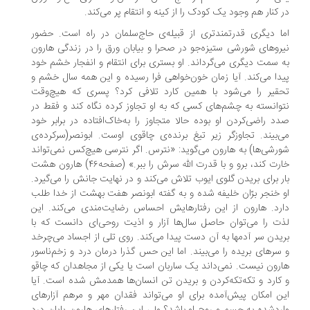
 کنار هم وجود یک کودک را از کینه و انتقام پر می‌کند.
ا دیگری قدرتمندتری از قبیله‌ی حاج‌سلمان در راه است. حضور
روهای شورشی ستیزه‌جو در صحرا و بیابان ورق را در زندگی هارون
 سمت دیگری می‌گرداند. او بستری برای انتقام و انفجار خشم خود
دا می‌کند. آیا زمان خون‌خواهی فرا رسیده و این‌ همه سال خشم و
قیر را می‌شود با همین کارد تلافی کرد؟ پسری که هیچ‌وقت
وانسته به چشم‌های کسی که به او تجاوز کرده نگاه کند و فقط در
د راضی‌کردن او بوده حالا متجاوز را به‌خاک‌افتاده در برابر خود
‌بیند. تجاوزگر زیر تیغ برنده‌ی چاقوی اوست. ابونصر(سرکرده‌ی
رشی‌ها) به هارون می‌گوید: «نترس. اگر نترسی هیچ‌کس نمی‌تواند
خارت کند، برو و با قدرت الله سرش را ببر.» (صفحه۴۶) هارون هشت
ار برای بریدن گلوی ایوب تلاش می‌کند و در نهایت جانش را می‌گیرد.
 خنجر برّان خلیفه شده و به گفته ابونصر هفت بهشت از خدا طلب
رد. هارون از این رفتارهایش احساس رضایت‌مندی می‌کند. این
ت را می‌توان حاصل سال‌ها آزار و اذیت روحی‌ای دانست که با
یدن سر آد‌مها به آن دست پیدا می‌کند. روی تلی از اجساد می‌چرخد
سرهای بریده را می‌بیند. اما این حس گذرا درمان درد و زخم‌ناسور
رون نیست. نمی‌داند یک ساربان است یا یکی از مجاهدان که چاقو
کارد و تکه‌تکه‌کردن و بریدن تن انسان‌ها همدمش شده‌ است. آیا
ن امکان پیش‌آمده برای او می‌تواند فقدان مهر و مرهم آزارهای