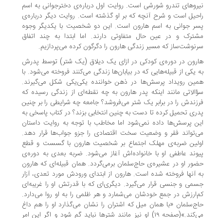
روهای تندرو شورشی است. روایت اول درباره‌ی دخترجوانی به اسم
حیل است و شرح آنچه که بر او گذشته است. روایت دیگر درباره‌ی
ر جوانی به اسم هارون است. این دو شخصیت با یکدیگر وجوه
ترک و در عین حال متفاوتی دارند. اما ابتدا به چند اتفاق
نوشت‌ساز که مسیر زندگی هارون را دگرگون کرده می‌پردازیم.
رون در دوره‌ی کودکی در ازای یک دیلاق (یک شتر) توسط پدرش
 یکی از قبیله‌هایی که در بیابان‌ها زندگی می‌کنند فروخته می‌شود. با
ین رویداد پرسش‌ها در ذهن خواننده یکی‌یکی شکل می‌گیرند.
الاتی مانند اینکه پدر هارون به چه نقطه‌ای از زندگی رسیده که
زندش را در برابر یک شتر می‌فروشد؟ جامعه چه شرایطی را بر چنین
ری تحمیل کرده تا دست به چنین انتخابی بزند؟ در کتاب پاسخی به
ن پرسش‌ها داده نمی‌شود اما مخاطب با توجه به روایت داستان
‌تواند فقر و وضعیت سخت اقتصادی را جزو جواب‌ها قرار دهد.
لین ضربه‌ی مهلک اجتماع بر شخصیت هارون با گسست و قطع
وند عاطفی او با خانواده‌اش آغاز می‌شود. ضربه بعدی به دوره‌ی
ور او در عشیره‌ی حاج‌سلمان برمی‌گردد. همان قبیله‌ای که هارون
 آنها فروخته‌ شده ‌است. هارون از ابتدای ورودش مورد تعدی، آزار
می و جنسی قرار می‌گیرد. دیگری‌ا‌ی که با قدرتش او را غریبه‌ای
‌ارزش در جمع خودشان می‌شمارد و هر ظلمی را به او روا می‌دارد.
ج‌سلمان «با همان میل که اشتران را نشان می‌گذارد او را هم داغ
می‌کند.»(صفحه‌ ۱۹) او نیز مانند شترها نباید گم شود و اگر این امر