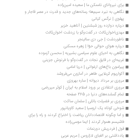
برای نیروانای ناممکن ما | سعیده امین‌زاده
نگاهی به نبرد سیم‌ها؛ رسانه‌های جدید و قدرت در عصر قاجار و 
پهلوی | نرگس کیانی
درباره دوازده روز شبشتین | آناهید خزیر
مهدی‌اخوان‌ثالث در گفت‌وگو با زردشت اخوان‌ثالث
ناطوردشت | جی دی سالینجر
درباره هوای حوالی حوّا | زهره مسکنی
نگاهی به احیای علوم سیاسی بشیریه | محسن آزموده
غریبه‌ای در قایق نجات در گفت‌وگو با فرنوش جزینی
پیرامون باغ‌های ارغوانی | دریا امامی
آکواریوم کربلایی طاهر در آمازون می‌فروشد
مروری بر مرداد دیوانه | ساره بهروزی
مروری انتقادی بر ورود اسلام به ایران | کوثر میررضی
تمام گمشده‌های دنیا در 265 صفحه
مروری بر فضیلت باتلی | سلمان ساکت
شوخی کوتاه یک اروسیا | سعید کاویانپور
و اما چگونه اقتصاددانان ریاضت را اختراع کردند و راه را برای 
فاشیسم هموار کردند | ایما موسی‌زاده
قول | فردریش دورنمات
یادداشتی بر الفبای لازاروس | مریم عربی