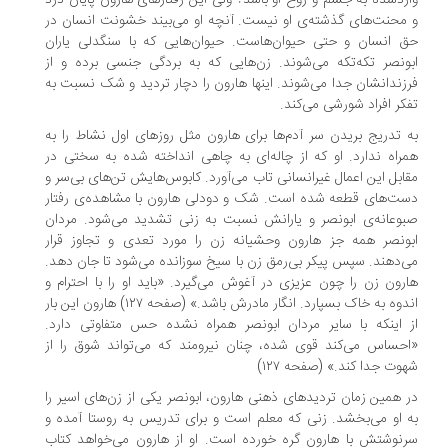
ردشده به جسم و روح او باشد؟ ولی این رفتارهای هارون پایان درد
محنت‌های گذشته‌ی او نیست. آنچه او می‌بیند خشونت انسان در
 انسان و حتی حیوان‌هاست. حیوان‌هایی که با سنگدلی یاران
ابونصر تکه‌تکه می‌شوند. ‎زن‌هایی که به بردگی جنسی برده و از
زندانشان جدا می‌شوند. اینها هارون را دچار تردید و شک نسبت به
کر افراد شورشی می‌کند.
 تدریج بریدن سر آدم‌ها برای هارون مثل روزهای اول نشاط را به
راه ندارد. او که از چاله‌ای به چاهی انداخته شده‌ به سختی در
ابل این اعمال غیرانسانی تاب می‌آورد. کابوس‌هایش تن‌های بی‌سر و
ت‌های قطعه ‌شده است. شک و دودلی هارون با مشاهده‌ی رفتار
وعانه‌ی ابونصر و یارانش نسبت به زنی تشدید می‌شود. مردان
ونصر همه جز هارون وحشیانه زن را مورد تعدی و تجاوز قرار
‌دهند. سپس پیکر بی‌رمق زن با سیخ سوزانده می‌شود تا جان دهد.
رون زن را چون عزیزی در آغوش می‌گیرد. «باید او را با احترام و
اندوه به خاک بسپارد. انگار مادرش باشد.» (صفحه‌ ۱۲۷) هارون این ‌بار
 اینکه با سایر مردان ابونصر همراه نشده حس متفاوتی دارد.
حساس می‌کند قوی شده، چنان نیرومند که می‌تواند شوق را از
وت جدا ‌کند.» (صفحه ۱۲۷)
 همین زمان تردیدهای ذهنی ‌هارون، ابونصر یکی از زن‌های اسیر را
 او می‌بخشد. زنی که معلم است و برای تدریس به روستا آمده و
نوشتش با هارون گره خورده‌ است. او از هارون می‌خواهد کتاب