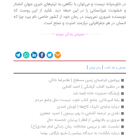
 خاورمیانه نیست و می‌توان با نگاهی به تیترهای خبری جهان کشتار
خشونت غیرانسانی را در این خطه دید. شاید از این روست که
یسنده ضروری نمی‌بیند در رمان خود از کشور خاصی نام ببرد چرا که
سان در هر جغرافیایی نیازمند امنیت و صلح است.
.
.
...............
...............
تجربه‌ی زندگی دوباره
|
|
رفی و نقد کتاب
رمان ایرانی
پیرامون فرضیه‌ی زمین مسطح | غلامرضا خاکی
در حاشیه آفتاب گرفتگی | احمد آفتابی
زایشگاه «مجید» خانه قصه شد
رضا امیرخانی: وضع کتاب خوب نیست؛ مثل وضع مردم...
درباره سایه‌ی تاریک کاج‌ها | كورش اسدی
نقدی بر ترجمه آشنایی با روبر برسون | حمید جعفری
مروری بر بالاپوشی از قطار | پرنیان خجسته حال
نشست نقد و بررسی صادقانه: رمان زندگی امام صادق(ع)
درباره بازگشت به دیدگاه پیشین | ماریو بارگاس يوسا