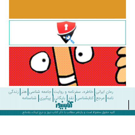
رمان ایرانی
خاطره، سفرنامه و روایت
جامعه شناسی
هنر
زندگی
نامه
مرجع
کتابشناسی
نقد
بایگانی
پیگیری
شناسنامه
کلیه حقوق محفوظ است و بازنشر مطالب با ذکر
کتاب نیوز
و درج لینک، بلامانع .