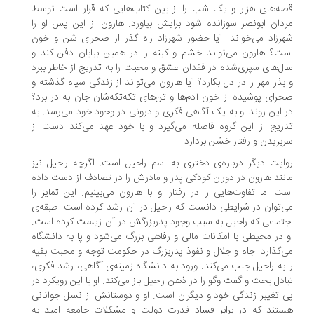
ه‌های هزار و یک شب را از بین کتاب‌هایی که قرار است توسط
دان ابونصر سوزانده‌ شود برایش بیاورد. هارون از این پس او را
رزاد می‌خواند. آیا حضور شهرزاد راه گذر از صحرای شن و خون
ت؟ هارون می‌تواند خشم و کینه را در همین بیابان دفن کند و
ل‌های سپری‌شده در فقدان عشق و محبت را به تدریج از خاطر ببرد
بذر مهر را در دل بکارد؟ آیا هارون می‌تواند از زندگی سیاه گذشته و
رای پوشیده از خون آدم‌ها و تن‌های تکه‌تکه‌شان جان به در برد؟
 این روند او به یک آگاهی فکری و درونی در وجود خود می‌رسد. به‌
ریج از این گروه فاصله می‌گیرد و با خود عهد می‌کند دست از
بریدن و رفتار خشن بردارد.
ایت دیگر درباره‌ی دختری به اسم راحیل است. اگرچه راحیل نیز
نند هارون در دوران کودکی پدر و مادرش را در تصادف از دست داده
ت اما تفاوت‌هایی را در رفتار او با هارون می‌بینیم. این تمایز را
‌توان در شرایطی دانست که راحیل در آن رشد کرده ‌است. طبقه‌ی
تماعی که راحیل به سبب وجود پدربزرگش در آن زیست کرده‌ است.
 در محیطی با امکانات مالی و رفاهی بزرگ می‌شود و پا به دانشگاه
‌گذارد. جاه و جلال و نفوذ پدربزرگ در حکومت توجه و محبت بقیه
 به راحیل جلب می‌کند. ورود به دانشگاه زمینه‌ی ‌آگاهی، رشد فکری،
ادل بحث و گفت وگو را در ذهن راحیل باز می‌کند. او با این رویکرد در
 تغییر زندگی خود و دیگران است. او و دوستانش از نسل جوانانی
تند که در برابر فساد قدرت دولت و مشکلات جامعه امید به