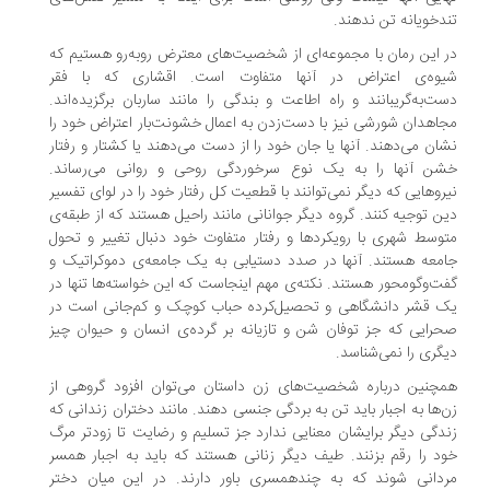
دخویانه تن ندهند.
 این رمان با مجموعه‌ای از شخصیت‌های معترض روبه‌رو هستیم که
وه‌ی اعتراض در آنها متفاوت است. اقشاری که با فقر
ت‌به‌گریبانند و راه اطاعت و بندگی را مانند ساربان برگزیده‌اند.
اهدان شورشی نیز با دست‌زدن به اعمال خشونت‌بار اعتراض خود را
ان می‌دهند. آنها یا جان خود را از دست می‌دهند یا کشتار و رفتار
ن آنها را به یک ‌نوع سرخوردگی روحی و روانی می‌رساند.
روهایی که دیگر نمی‌توانند با قطعیت کل رفتار خود را در لوای تفسیر
ن توجیه کنند. گروه دیگر جوانانی مانند راحیل هستند که از طبقه‌ی
وسط شهری با رویکردها و رفتار متفاوت خود دنبال تغییر و تحول
معه هستند. آنها در صدد دستیابی به یک جامعه‌ی دموکراتیک و
ت‌وگومحور هستند. نکته‌ی مهم اینجاست که این خواسته‌ها تنها در
 قشر دانشگاهی و تحصیل‌کرده حباب کوچک و کم‌جانی است در
رایی که جز توفان شن و تازیانه بر گرده‌ی انسان و حیوان چیز
گری را نمی‌شناسد.
چنین درباره شخصیت‌های زن‌ داستان می‌توان افزود گروهی از
‌ها به اجبار باید تن به بردگی جنسی دهند. مانند دختران زندانی که
دگی دیگر برایشان معنایی ندارد جز تسلیم و رضایت تا زودتر مرگ
د را رقم بزنند. طیف دیگر زنانی هستند که باید به اجبار همسر
دانی شوند که به چندهمسری باور دارند. در این میان دختر