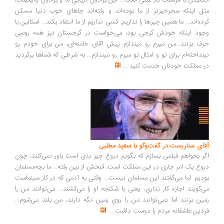
گیدن با فرهنگ کار عبثی است... این برادران آریایی ما و برادران وایکینگ،
ل اینکه سحرخیزتر از ما بوده‌اند و رفته‌اند جاهای خوب دنیا مسکن
ده‌اند... ما همین چیزها را نداریم. کسی نداریم از ما انتقاد بکند... استالین با
ود اینکه خودش گرجی بود، می‌خواست در گرجستان نیز همه روسی
ف بزنند...من میرم رو میندازم پیش آقای خامنه‌ای، من برای خودم رو
نداخته‌ام برای تو و امثال تو میرم رو میندازم... به شرطی که شماها برگردید
 مملکت خودتان خدمت کنید
...
ای سناریست در گفت‌وگو با سعید مطلبی
ر بخواهم فیلمی بسازم که بگویم دروغ چیز بدی است باور نمی‌کنند، چون
وغ یک امر جاری در این مملکت است. قبحش از بین رفته... ما بچه‌مسلمان
دیم. اما می‌گفتند این مسلمان نیست... وقتی به آدمی که در کار سینماست
‌گویند اجازه کار نداری، یعنی با شکنجه او را می‌کشند... می‌توانند من را
ین بزنند اما نمی‌توانند من را روی زمین نگه دارند، من بلند می‌شوم...
دین عاشقانه مردم را دوست داشت
...