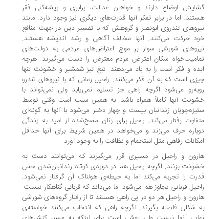
ایش اوضاع دارند و خواهان عدالت، برابری و ریشه‌کنی فقر
تند. اما در برابر تفکر آنها قدرت‌های دیگری نیز وجود دارد. مانند
روهای تندروی ابونصر و گروهش که با تفسیر دین در جهت منافع
د حرکت می‌کنند. آنها مخالف آگاهی و رشد اندیشه هستند.
روهای شورشی سوار بر موج اعتراض‌های مردمی به دولت‌های
امیت‌خواه سکان اعتراض مردم معترض را دست می‌گیرند. هرچه
ده و فکر است را به باد می‌دهند. تیغ تیز شمشیر و خشونت تنها
زی است که به آن فکر می‌کنند. راحیل زمانی‌ که با نیروهای تندرو
به‌رو می‌شود اگرچه راهی جز تسلیم نمی‌یابد ولی نمی‌تواند با
ونت آنها کاملاً همراه باشد. به همین سبب است وقتی توسط
یزه‌جویان زندانبان بیست و چهار دختر می‌شود با آنها به گونه‌ای
فاوت رفتار می‌کند. راحیل برای زنان مسخ‌شده از امید به زندگی
باره حرف می‌زند و می‌خواهد در همین شرایط برای آنها حداقل
کانات رفاهی مثل استحمام و نظافت را به وجود آورد.
رون و راحیل در مسیری قرار می‌گیرند که می‌توانند دست به
ونت بزنند. اگرچه راحیل هم در دوره‌ی کوتاه زندانبان‌شدن حس
رت را تجربه می‌کند اما به حیطه‌ی ‌هولناک آن گرفتار نمی‌شود.
حیل قربانی تجاوز هم می‌شود اما می‌داند که قربانی گناهکار نیست.
رون و راحیل هر دو در پی راهی هستند تا از رفتار گروه‌های شورشی
 شکلی فاصله بگیرند. اگرچه راهی که انتخاب می‌کنند خواسته‌ی
ایی آنها نیست ولی روشی است برای اینکه به مسیر کنش‌های