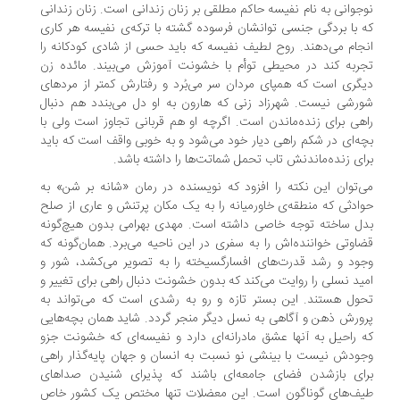
جوانی به نام نفیسه حاکم مطلقی بر زنان زندانی است. زنان زندانی
 با بردگی جنسی توانشان فرسوده گشته با ترکه‌ی نفیسه هر کاری
جام می‌دهند. روح لطیف نفیسه‌ که باید حسی از شادی کودکانه را
ربه کند در محیطی توأم با خشونت آموزش می‌بیند. مائده زن
گری است که همپای مردان سر می‌بُرد و رفتارش کمتر از مردهای
رشی نیست. شهرزاد زنی که هارون به او دل می‌بندد هم دنبال
هی برای زنده‌ماندن است. اگرچه او هم قربانی تجاوز است ولی با
ه‌ای در شکم راهی دیار خود می‌شود و به خوبی واقف است که باید
ای زنده‌ماندنش تاب تحمل شماتت‌ها را داشته ‌باشد.
‌توان این نکته را افزود که نویسنده در رمان «شانه بر شن» به
ادثی که منطقه‌ی خاورمیانه را به یک مکان پرتنش و عاری از صلح
ل ساخته توجه خاصی داشته‌ است. مهدی بهرامی بدون هیچ‌گونه
اوتی خواننده‌اش را به سفری در این ناحیه می‌برد. همان‌گونه که
ود و رشد قدرت‌های افسارگسیخته را به تصویر می‌کشد، شور و
ید نسلی را روایت می‌کند که بدون خشونت دنبال راهی برای تغییر و
ول هستند. این بستر تازه و رو به رشدی است که می‌تواند به
ورش ذهن و آگاهی به نسل دیگر منجر گردد. شاید همان بچه‌هایی
 راحیل به آنها عشق مادرانه‌ای دارد و نفیسه‌ای که خشونت جزو
ودش نیست با بینشی نو نسبت به انسان و جهان پایه‌گذار راهی
ای بازشدن فضای جامعه‌ای باشند که پذیرای شنیدن صداهای
ف‌های گوناگون است. این معضلات تنها مختص یک کشور خاص