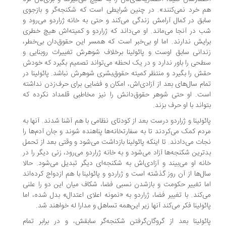
 خرد نمی‌کنند». در چنین شرایطی است که شکنجه‌گر و بازجوی
بق در کمال آرامش زندگی می‌کند و حتی به خانه ژراردو می‌رود و
 در آنجا می‌ماند. او می‌داند که ژراردو و کمیته‌اش هیچ خطری
ایش ندارند. اما او بی‌خبر است که همسر این حقوق‌دان بی‌خطر،
دانی سابق اوست و پائولینا برخلاف شوهرش تغییرات روبنایی و
حی را باور ندارد و در یک لحظه می‌تواند تصمیم بگیرد که خودش
ش را بگیرد و منتظر کمیته حقوق‌بشری شوهرش نباشد. پائولینا در
ام سال‌های بعد از آزادی‌اش، امکان و فضایی برای حرف‌زدن نداشته
ت. او حتی شوهر حقوق‌دانش را نیز مخاطبی قلمداد نکرده که
واند با او حرف بزند.
ئولینا و ژراردو درست بعد از کودتای نظامی با هم آشنا شدند. آنها به
دم کمک می‌کردند تا به سفارتخانه‌ها پناهنده شوند و جان آدم‌ها را
ات می‌دادند. تا اینکه پائولینا بازداشت می‌شود و وقتی بعد از تحمل
ترین شکنجه‌ها آزاد می‌شود و به خانه ژراردو می‌رود، زنی دیگر را در
نه او می‌بیند و آزادی‌اش به شکنجه‌ای دیگر تبدیل می‌شود. حالا
ل‌ها از آن روز گذشته است و ژراردو و پائولینا با هم ازدواج کرده‌اند
ا تغییر حکومت و بازشدن نسبی فضا، شکاف میان این دو را علنی
‌کند. با تغییر فضا، ژراردو به «نمونه اعلای اعتدال» بدل شده، اما
ئولینا فکر می‌کند آنها زیر این‌همه تساهل و مدارا له خواهند شد.
ئولینا بعد از گروگان‌گرفتن شکنجه‌گر سابقش، و در برابر تمام