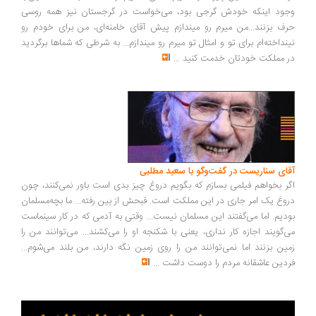
ود اینکه خودش گرجی بود، می‌خواست در گرجستان نیز همه روسی
ف بزنند...من میرم رو میندازم پیش آقای خامنه‌ای، من برای خودم رو
نداخته‌ام برای تو و امثال تو میرم رو میندازم... به شرطی که شماها برگردید
 مملکت خودتان خدمت کنید
...
ای سناریست در گفت‌وگو با سعید مطلبی
ر بخواهم فیلمی بسازم که بگویم دروغ چیز بدی است باور نمی‌کنند، چون
وغ یک امر جاری در این مملکت است. قبحش از بین رفته... ما بچه‌مسلمان
دیم. اما می‌گفتند این مسلمان نیست... وقتی به آدمی که در کار سینماست
‌گویند اجازه کار نداری، یعنی با شکنجه او را می‌کشند... می‌توانند من را
ین بزنند اما نمی‌توانند من را روی زمین نگه دارند، من بلند می‌شوم...
دین عاشقانه مردم را دوست داشت
...