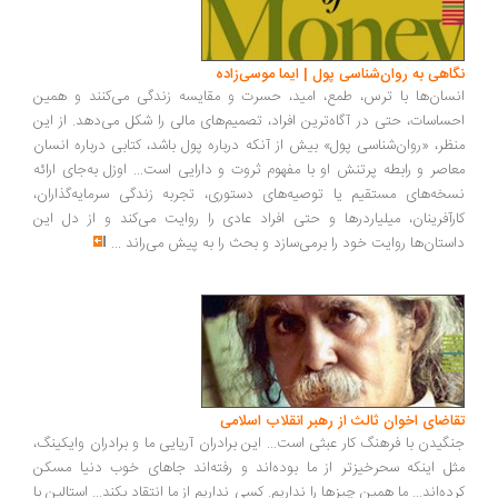
اهی به روان‌شناسی پول | ایما موسی‌زاده
سان‌ها با ترس، طمع، امید، حسرت و مقایسه زندگی می‌کنند و همین
ساسات، حتی در آگاه‌ترین افراد، تصمیم‌های مالی را شکل می‌دهد. از این
ظر، «روان‌شناسی پول» بیش از آنکه درباره پول باشد، کتابی درباره انسان
اصر و رابطه پرتنش او با مفهوم ثروت و دارایی است... اوزل به‌جای ارائه
خه‌های مستقیم یا توصیه‌های دستوری، تجربه زندگی سرمایه‌گذاران،
رآفرینان، میلیاردرها و حتی افراد عادی را روایت می‌کند و از دل این
ستان‌ها روایت خود را برمی‌سازد و بحث را به پیش می‌راند
...
اضای اخوان ثالث از رهبر انقلاب اسلامی
گیدن با فرهنگ کار عبثی است... این برادران آریایی ما و برادران وایکینگ،
ل اینکه سحرخیزتر از ما بوده‌اند و رفته‌اند جاهای خوب دنیا مسکن
ده‌اند... ما همین چیزها را نداریم. کسی نداریم از ما انتقاد بکند... استالین با