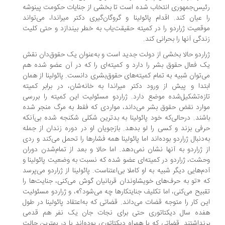
یس‌جمهوری انتخاب شده است تا بخشی از جنایات حکومت پینوشه
 عیان کند. اقدام پائولینا و گروگان‌گیری دکتر میراندا، می‌تواند
قعیت ژراردو را در کمیته حقیقت‌یاب به‌ خطر بیندازد و حتی کلیت
دگی آنها را بحرانی کند.
اردو حالا بخشی از دولت جدید است و به‌عنوان یک حقوق‌دان نقش
 فعال حقوق‌ بشر را دارد و کمیته‌ای را که در آن عضو شده هم
‌توان شبیه به تمام کمیته‌های حقوق‌بشری دانست. پائولینا از همان
تدا و پیش از ورود دکتر میراندا به خانه‌شان، در برابر کمیته‌
زه‌تشکیل‌شده موضع دارد. ژراردو مسئولیت این کمیته را بررسی
ارد نقض حقوق ‌بشر می‌داند، مواردی که فقط به مرگ منجر شده
شند. درحالی‌که خود پائولینا به بدترین شکلی شکنجه شده بی‌آنکه
فی بزند و کسی را لو بدهد. بازجویان او در دوره زندان از جمله
‌دنبال ژراردو بوده‌اند اما پائولینا همه فشارها را تحمل می‌کند و ردی
 ژراردو به آنها نشان نمی‌دهد. اما حالا و بعد از تمام‌شدن دوران
شت، ژراردو در کمیته‌ای عضو شده که نسبت به وضعیت پائولینا و
م‌هایی دیگر شبیه به او کاملا بی‌اعتناست. پائولینا از ژراردو می‌پرسد
 «تو به حرف‌های خویشاوندان قربانیان گوش می‌کنی، جنایت‌ها را
بیح می‌کنی، اما تکلیف جنایتکارها چه می‌شود؟»، و ژراردو مسئولیت
ن کار را متوجه قضات می‌داند. قضاتی که به‌اعتقاد پائولینا در طول
فده سال دیکتاتوری حتی برای نجات جان یک نفر هم قدمی
نداشتند. قضاتی که یا همراه دیکتاتوری بوده‌‌اند یا در بهترین حالت