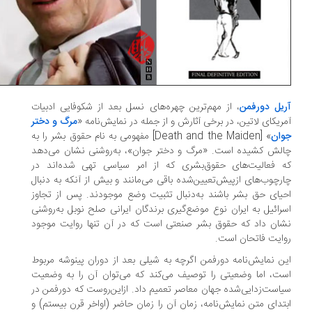
یل دورفمن
، از مهم‌ترین چهره‌های نسل بعد از شکوفایی ادبیات
ریکای‌ لاتین، در برخی آثارش و از جمله در نمایش‌نامه «
مرگ و دختر
وان
» [Death and the Maiden] مفهومی به نام حقوق بشر را به
لش کشیده است. «مرگ و دختر جوان»، به‌روشنی نشان می‌دهد
 فعالیت‌های حقوق‌بشری که از امر سیاسی تهی شده‌اند در
رچوب‌های ازپیش‌تعیین‌شده باقی می‌مانند و بیش از آنکه به دنبال
یای حق بشر باشند به‌دنبال تثبیت وضع موجودند. پس از تجاوز
رائیل به ایران نوع موضع‌گیری برندگان ایرانی صلح نوبل به‌روشنی
ان داد که حقوق بشر صنعتی است که در آن تنها روایت موجود
ایت فاتحان است.
ن نمایش‌نامه دورفمن اگرچه به شیلی بعد از دوران پینوشه مربوط
ت، اما وضعیتی را توصیف می‌کند که می‌توان آن را به وضعیت
است‌زدایی‌شده جهان معاصر تعمیم داد. ازاین‌روست که دورفمن در
تدای متن نمایش‌نامه، زمان آن را زمان حاضر (اواخر قرن بیستم) و