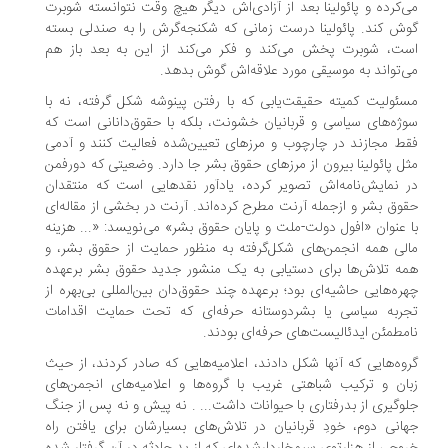
‌کرده و پائولینا بعد از آزادی‌اش دیگر هیچ‌ وقت نتوانسته شوبرت
ش کند. پائولینا درست زمانی که شکنجه‌گرش را به صندلی بسته
ت، شوبرت پخش می‌کند و فکر می‌کند از این به‌ بعد باز هم
‌تواند به موسیقی مورد علاقه‌اش گوش بدهد.
ئولیت کمیته حقیقت‌یابی که با رفتن پینوشه شکل گرفته، نه با
ژه‌های سیاسی و قربانیان خشونت، بلکه با حقوق‌دانانی است که
ط مجازند در چارچوب و مرزهای تعیین‌شده فعالیت کنند و آدمی
ل پائولینا بیرون از مرزهای حقوق‌ بشر جا دارد. وضعیتی که دورفمن
 نمایش‌نامه‌اش تصویر کرده، یادآور نقدهایی است که منتقدان
وق‌ بشر و ازجمله آرنت مطرح کرده‌اند. آرنت در بخشی از مقاله‌‌ای
 عنوان «افول دولت-ملت و پایان حقوق‌ بشر» می‌نویسد: «... هزینه
لی همه انجمن‌های شکل‌گرفته به‌ منظور حمایت از حقوق‌ بشر، و
ه تلاش‌ها برای دستیابی به یک منشور جدید حقوق‌ بشر برعهده
ره‌هایی حاشیه‌ای بود؛ برعهده چند حقوق‌دان بین‌المللی بی‌بهره از
ربه سیاسی یا بشردوستانه حرفه‌ای که تحت حمایت اقدامات
مطمئن ایدئالیست‌های حرفه‌ای بودند.
وه‌هایی که آنها شکل دادند، اعلامیه‌هایی که صادر کردند، از حیث
ان و ترکیب شباهتی غریب با گروه‌ها و اعلامیه‌های انجمن‌های
وگیری از بدرفتاری با حیوانات داشت... . نه پیش و نه پس از جنگ
انی دوم، خودِ قربانیان در تلاش‌های بسیارشان برای یافتن راه