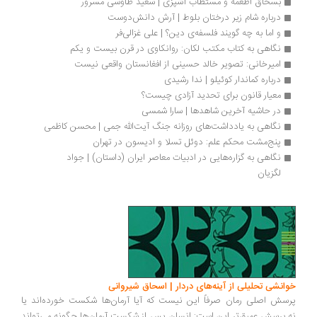
بسحاق اطعمه و مستطاب آشپزی | سعید طاوسی مسرور
درباره شام زیر درختان بلوط | آرش دانش‌دوست
و اما به چه گویند فلسفه‌ی دین؟ | علی غزالی‌فر
نگاهی به کتاب مکتب لکان: روانکاوی در قرن بیست و یکم
امیرخانی: تصویر خالد حسینی از افغانستان واقعی نیست
درباره کماندار کوئیلو | ندا رشیدی
معیار قانون برای تحدید آزادی چیست؟
در حاشیه آخرین شاهدها | سارا شمسی
نگاهی به یادداشت‌های روزانه جنگ آیت‌الله جمی | محسن کاظمی
پنج‌مشت محکم علم: دوئل تسلا و ادیسون در تهران
نگاهی به گزاره‌هایی در ادبیات معاصر ایران (داستان) | جواد 
لگزیان
انشی تحلیلی از آینه‌های دردار | اسحاق شیروانی
سش اصلی رمان صرفاً این نیست که آیا آرمان‌ها شکست خورده‌اند یا
.پرسش عمیق‌تر این است: انسان پس از شکست آرمان‌ها چگونه می‌تواند