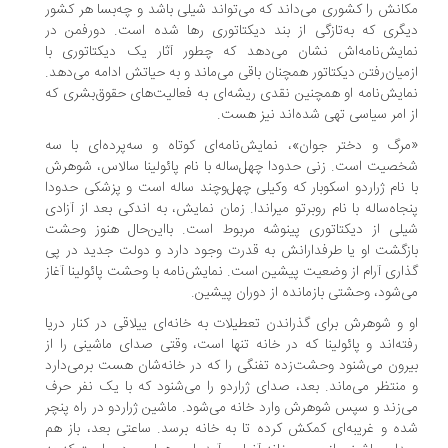
انش را کشوری می‌داند که می‌تواند شیلی باشد و چه‌بسا هر کشور
گری که به‌تازگی از بند دیکتاتوری رها شده است. دورفمن در
ایش‌نامه‌اش نشان می‌دهد که چطور آثار یک دیکتاتوری با
میان‌رفتن دیکتاتور همچنان باقی می‌ماند و به حیاتش ادامه می‌دهد.
ایش‌نامه او همچنین نقدی ریشه‌ای به فعالیت‌های حقوق‌بشری که
 امر سیاسی تهی شده‌اند نیز هست.
رگ و دختر جوان»، نمایش‌نامه‌ای کوتاه و سه‌پرده‌ای با سه
صیت است. زنی حدودا چهل‌ساله با نام پائولینا سالاس، شوهرش
 نام ژراردو اسکوبار که وکیلی چهل‌وچند ساله است و پزشکی حدودا
جاه‌ساله با نام روبرتو میراندا. زمان نمایش، به اندکی بعد از آزادی
لی از دیکتاتوری پینوشه مربوط است. بااین‌حال هنوز وحشت
زگشت او یا طرفدارانش به قدرت وجود دارد و دولت جدید در پی
اری آرام از وضعیت پیشین است. نمایش‌نامه با وحشت پائولینا آغاز
‌شود، وحشتی بازمانده از دوران پیشین.
 و شوهرش برای گذراندن تعطیلات به خانه‌ای ییلاقی در کنار دریا
ته‌اند و پائولینا که در خانه تنها است، وقتی صدای ماشینی را از
رون می‌شنود وحشت‌زده تفنگی را که در خانه‌شان هست برمی‌دارد
منتظر می‌ماند. بعد، صدای ژراردو را می‌شنود که با یک ‌نفر حرف
‌زند و سپس شوهرش وارد خانه می‌شود. ماشین ژراردو در راه پنچر
ه و غریبه‌ای کمکش کرده تا به خانه‌ برسد. ساعتی بعد، باز هم