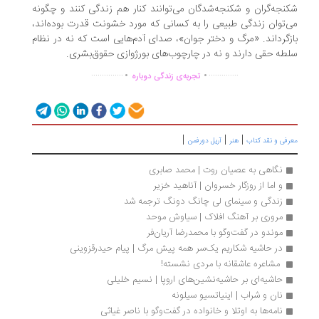
نجه‌گران و شکنجه‌شدگان می‌توانند کنار هم زندگی کنند و چگونه
‌توان زندگی طبیعی را به کسانی که مورد خشونت قدرت بوده‌اند،
زگرداند. «مرگ و دختر جوان»، صدای آدم‌هایی است که نه در نظام
طه حقی دارند و نه در چارچوب‌های بورژوازی حقوق‌بشری.
.
.
...............
..............
تجربه‌ی زندگی دوباره
|
|
|
رفی و نقد کتاب
هنر
آریل دورفمن
نگاهی به عصیان روت | محمد صابری
و اما از روزگار خسروان | آناهید خزیر
زندگی و سینمای لی چانگ دونگ ترجمه شد
مروری بر آهنگ افلاک | سیاوش موحد
موندو در گفت‌وگو با محمدرضا آریان‌فر
در حاشیه شکاریم یک‌سر همه پیش مرگ | پیام حیدرقزوینی
 مشاعره عاشقانه با مردی نشسته! 
حاشیه‌ای بر حاشیه‌نشین‌های اروپا | نسیم خلیلی
نان و شراب | اینیاتسیو سیلونه
نامه‌ها به اوتلا و خانواده در گفت‌وگو با ناصر غیاثی