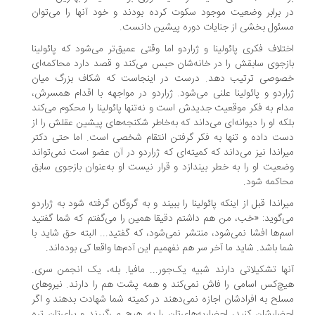
 برابر وضعیت موجود سکوت کرده بودند و خود آنها را می‌توان
ئول بخشی از جنایات دوره پیشین دانست.
تلاف فکری پائولینا و ژراردو اما وقتی عمیق‌تر می‌شود که پائولینا
زجوی سابقش را در خانه‌شان حبس می‌کند و قصد دارد محاکمه‌ای
صوصی ترتیب دهد. درست در اینجاست که شکاف بزرگ میان
اردو و پائولینا علنی می‌شود. ژراردو در مواجهه با اقدام همسرش،
ام به فکر موقعیت‌ جدیدش است و نه‌تنها پائولینا را محکوم می‌کند
که او را دیوانه‌ای می‌داند که به‌خاطر شکنجه‌های پیشین عقلش را از
ت داده و تنها به فکر گرفتن انتقام شخصی است. اما حتی دکتر
راندا نیز می‌داند که کمیته‌ای که ژراردو در آن عضو است نمی‌تواند
عیت او را به خطر بیندازد و قرار نیست او به‌عنوان بازجوی سابق
اکمه شود.
راندا قبل از اینکه پائولینا را ببیند و به گروگان گرفته شود به ژراردو
‌گوید: «خب، من هم داشتم دقیقا همین را می‌گفتم که شما گفتید
م‌ها افشا نمی‌شود، منتشر نمی‌شود، که گفتید... البته حق شاید با
ا باشد. شاید ما آخر سر هم نفهمیم این آدم‌ها واقعا کی بوده‌اند.
ها تشکیلاتی دارند شبیه یک‌جور... مافیا. بله، یک انجمن سری.
چ‌کس اسامی را فاش نمی‌کند و همه پشت هم را دارند. نیروهای
لح به افرادشان اجازه نمی‌دهند در کمیته شما شهادت بدهند و اگر
ضارشان کنید، احضاریه‌های‌تان را به هیچ می‌گیرند و برای‌تان تره