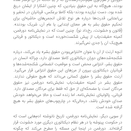
وجی از ‌هزارتوی سیم‌خاردارشده‌ای که از بدِ حادثه در آن گرفتار شده
دند، هیچ‌گاه به این حقوق بنیادین، که چنین آشکارا از ایشان دریغ
ه بود، دست نیازیده بودند؛ بلکه کاملا برعکس، قربانیان در تحقیر و
‌اعتنایی قدرت‌ها درباره هر نوع تلاش انجمن‌های حاشیه‌ای برای
کیم حقوق‌ بشر به‌ هر معنای ابتدایی یا عام آن، شریک بودند».
انون و خشونت، رخ‌داد نو). چنین است که در نمایش‌نامه دورفمن،
یته حقیقت‌یاب از پیش شکست‌خورده است و دیکتاتور و قربانی
چ‌یک آن را جدی نمی‌گیرند.
چه آرنت از آن با عنوان «انتزاعی‌بودن حقوق‌ بشر» یاد می‌کند، درباره
نجه‌‌شده‌های دوران دیکتاتوری کاملا مصداق دارد، چراکه انسان‌ در
وق‌ بشر، انتزاعی محض است و موقعیت انضمامی شکنجه‌شده‌ها و
بانیان دیکتاتوری بیرون از مرزهای این حقوق انتزاعی قرار می‌گیرد.
نت حقوق‌ بشر را حقوق کسانی می‌داند که هیچ حقوقی ندارند.
وق‌ بشر در کمیته حقیقت‌یاب نمایش‌نامه دورفمن نیز حقوق
دگان است یا مضحکه‌ای از حق که فقط برای مردگان مصداق دارد.
بانی، پائولینای نمایش‌نامه، اما زنده است و حالا می‌خواهد خودش
ای خودش باشد، درحالی‌که در چارچوب‌های حقوق‌ بشر به هیچ
فته شده است.
 سویی دیگر، نمایش‌نامه دورفمن، تاریخ نانوشته آدم‌هایی است که
 حکومت پینوشه یا در هر نظام دیکتاتوری دیگری مورد خشونت قرار
فته‌اند. دورفمن در اینجا این مسئله را مطرح می‌کند که چگونه