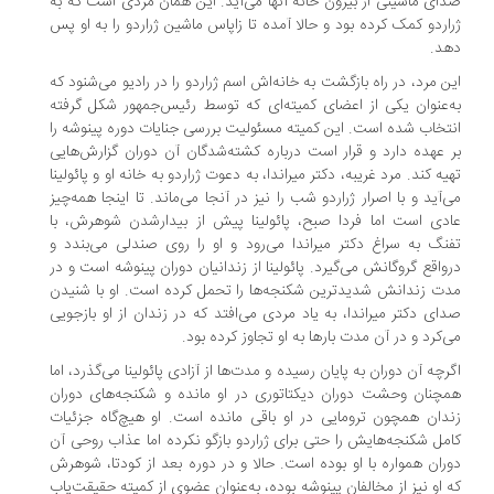
ای ماشینی از بیرون خانه آنها می‌آید. این همان مردی است که به
اردو کمک کرده بود و حالا آمده تا زاپاس ماشین ژراردو را به او پس
هد.
ن مرد، در راه بازگشت به خانه‌اش اسم ژراردو را در رادیو می‌شنود که
ه‌عنوان یکی از اعضای کمیته‌ای که توسط رئیس‌جمهور شکل گرفته
تخاب شده است. این کمیته مسئولیت بررسی جنایات دوره پینوشه را
 عهده دارد و قرار است درباره کشته‌شدگان آن دوران گزارش‌هایی
یه کند. مرد غریبه، دکتر میراندا، به دعوت ژراردو به خانه او و پائولینا
‌آید و با اصرار ژراردو شب را نیز در آنجا می‌ماند. تا اینجا همه‌چیز
دی است اما فردا صبح، پائولینا پیش از بیدار‌شدن شوهرش، با
نگ به سراغ دکتر میراندا می‌رود و او را روی صندلی می‌بندد و
واقع گروگانش می‌گیرد. پائولینا از زندانیان دوران پینوشه است و در
ت زندانش شدیدترین شکنجه‌ها را تحمل کرده است. او با شنیدن
ای دکتر میراندا، به یاد مردی می‌افتد که در زندان از او بازجویی
‌کرد و در آن مدت بارها به او تجاوز کرده بود.
رچه آن دوران به پایان رسیده و مدت‌ها از آزادی پائولینا می‌گذرد، اما
چنان وحشت دوران دیکتاتوری در او مانده و شکنجه‌های دوران
دان همچون ترومایی در او باقی مانده است. او هیچ‌گاه جزئیات
مل شکنجه‌هایش را حتی برای ژراردو بازگو نکرده اما عذاب روحی آن
ران همواره با او بوده است. حالا و در دوره بعد از کودتا، شوهرش
ه او نیز از مخالفان پینوشه بوده، به‌عنوان عضوی از کمیته حقیقت‌یاب