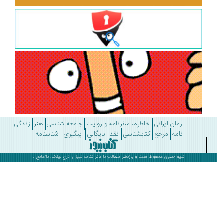
رمان ایرانی
خاطره، سفرنامه و روایت
جامعه شناسی
هنر
زندگی
نامه
مرجع
کتابشناسی
نقد
بایگانی
پیگیری
شناسنامه
کلیه حقوق محفوظ است و بازنشر مطالب با ذکر
کتاب نیوز
و درج لینک، بلامانع .