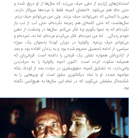
تدلال‌های ژراردو از حقی حرف می‌زند که سال‌ها از او دریغ شده و
ی حالا هم می‌شود: «اعضای کمیته فقط با مرده‌ها سروکار دارند،
عنی با کسانی که نمی‌توانند حرف بزنند. ولی من می‌توانم حرف بزنم.
ل‌هاست که حتی کلمه‌ای هم زمزمه نکرده‌ام، حتی لب از لب باز
رده‌ام که به‌ نجوا بگویم چه فکر می‌کنم. سال‌ها در وحشت از ذهن
دم زندگی... اما من نمرده‌ام. فکر می‌کردم مرده‌ام، اما نه، نمرده‌ام و
‌توانم حرف بزنم». پائولینا در دوران کودتا به‌عنوان یک سوژه
اسی،‌ از ادامه تحصیل محروم شده بود و به زندان افتاده بود و بعد
 آزادی‌اش همواره نقش یک قربانی را داشته است. قربانی‌ای که
یشه سکوت کرده است. اکنون آنچه پائولینا را به حرف‌زدن
می‌دارد، نه تشکیل کمیته حقوق‌بشری در دولت بعد از کودتا، بلکه
اجهه مجدد او با نماد دیکتاتوری سابق است. او چیزهایی را به
نجه‌گر سابقش می‌گوید که در تمام این سال‌ها به هیچ‌کس نگفته
د.