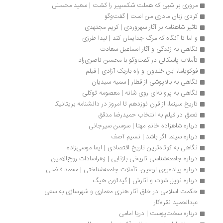
مروری بر شبی که هملت شکسپیر را کشت | سعید محسنی
کردی زبان مادری من است | گفت‌وگو
تاثیر شاهنامه بر آثار سهروردی | کریم مجتهدی
و اما تا آنگاه که مرگ جدایمان کند | لیدا طرزی
نگاهی به زندگی و آثار اسماعیل سعادت
تأملات پاسکالی در گفت‌وگو با محسن ناصری‌راد
فوکویاما، ابن خلدون و راه باریک آزادی | فیلم
نگاهی به بالاپوشی از قطار | سمیه سیدیان
نگاهی به پروانه‌‌‌ای روی شانه | معصومه توکلی
تاریخ سینما، از قرن نوزدهم تا امروز در دانشنامه بریتانیکا
تعمق در فیلم به انتخاب حمیدرضا مدقق
درباره شاهزاده خانم مهتا | سوسن سیرجانی
درباره سینما اگر باشد | نسیم آصف
نگاهی به کوتاه‌ترین تاریخ اقتصادی | ایما موسی‌زاده
درباره جامعه‌شناسی تاریخی بازتابی | زهراسادات روح‌الامین
درباره پیاده‌روی اربعین، تأملات جامعه‌شناختی | محمد فاضلی
درباره نویل شوت و آثارش | گیدئون هیگ
حکمت اسلامی در خلق آثار هنری معماری و شهرسازی به سعی 
عبدالحمید نقره‌کار
درباره سخت‌پوست | دریا امامی