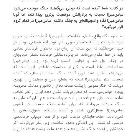
 کتاب شما آمده است که برخی می‌گفتند جنگ موجب می‌شود
اس‌میرزا نسبت به برادرانش موقعیت برتری پیدا کند، اما گویا
اس‌میرزا نگاه واقع‌بینانه‌ای به جنگ داشته. عباس‌میرزا در کدام گروه
ار می‌گیرد؟
 نظرم نگاه واقع‌بینانه‌ای نداشت. عباس‌میرزا فرمانده نظامی خوبی
ود، دیپلمات و سیاست‌مدار خوبی هم نبود. آدم شجاعی بود و در
هه می‌جنگید که این سنت آن زمان بود، به‌عنوان فرماندار نظامی
ید در خط مقدم می‌ماند. در پانزده‌سالگی فرمانده لشکر آذربایجان
 جنگ اول شد و تجاربی کسب کرده بود. ولی عباس‌میرزا
اسباتش غلط است و یکی از محاسبات غلطش این است که
‌خواهد نشان دهد ایران آماده جنگ است، در حالی که آماده
ست. مثلا عباس‌میرزا است که علمای دین و مجتهدان را تهییج
‌کند که افکار عمومی را پشت هدف دفاع از کشور و ممالک محروسه
اورد. عباس‌میرز‌است که سعی می‌کند نشان دهد ایران از نظر نظامی
اده است. ولی هم فتحعلی شاه می‌دانست و هم آنان که مایل به
گ نبودند می‌دانند که ایران آماده جنگ نیست. در قشون
اس‌میرزا اهمال‌کاری شده و آماده نیست، حقوق‌هایشان را
ی‌دادند، اسلحه‌هایشان درست نبود و از همه مهم‌تر، فرماندهی
ستی نداشتند. این آمادگی وجود نداشته، ولی فکر می‌کردند اگر
دشان را آماده جنگ نشان دهند و همه ملت پشت هدف دفاع از