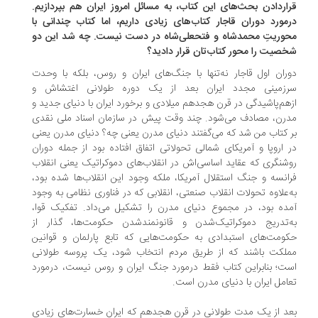
اردادن بحث‌های این کتاب، به مسائل امروز ایران هم بپردازیم.
مورد دوران قاجار کتاب‌های زیادی داریم، اما کتاب‌ چندانی با
وریتِ محمدشاه و فتحعلی‌شاه در دست نیست. چه شد این دو
صیت را محور کتاب‌تان قرار دادید؟
ران اول قاجار نه‌تنها با جنگ‌های ایران و روس، بلکه با وحدت
زمینی مجدد ایران بعد از یک دوره طولانی اغتشاش و
هم‌پاشیدگی در قرن هجدهم میلادی و برخورد ایران با دنیای جدید و
رن، مصادف می‌شود. چند وقت پیش در سازمان اسناد ملی نقدی
 کتاب من شد که می‌گفتند دنیای مدرن یعنی چه؟ دنیای مدرن یعنی
 اروپا و آمریکای شمالی تحولاتی اتفاق افتاده بود از‌ جمله دوران
شنگری که عقاید اساسی‌اش در انقلاب‌های دموکراتیک یعنی انقلاب
انسه و جنگ استقلال آمریکا، ملکه وجود این انقلاب‌ها شده بود،
‌علاوه تحولات انقلاب صنعتی، انقلابی که در فناوری نظامی به وجود
ده بود، در مجموع دنیای مدرن را تشکیل می‌داد. تفکیک قوا،
‌تدریج دموکراتیک‌شدن و قانونمند‌شدن حکومت‌ها، گذار از
ومت‌های استبدادی به حکومت‌هایی که تابع پارلمان و قوانین
لکت باشند که از طریق مردم انتخاب شود، یک پروسه طولانی
ت؛ بنابراین کتاب فقط درمورد جنگ ایران و روس نیست، درمورد
امل ایران با دنیای مدرن است.
د از یک مدت طولانی در قرن هجدهم که ایران خسارت‌های زیادی