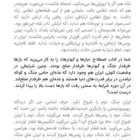
ه هم اگر با اروپایی‌ها می‌جنگید، احتمالا شکست می‌خورد، هرچقدر
 که نابغه نظامی باشد. عثمانی هم از این نابغه‌های نظامی زیاد
شت. به نبوغ نظامی ارتباطی ندارد. وقتی یک ارتش دارید که
ب‌سوار است و توپخانه هم ندارد، که ارتش نادر شاه این‌طور بود،
‌تواند هندوستان را تسخیر کند ولی نمی‌تواند بغداد را بگیرد، چون
مانی‌ها از نظر قدرت آتش قوی‌تر بودند، بنابراین شکست ایران از
س‌ها ارتباطی به قاجاریه و بی‌لیاقتی و خیانت ندارد. فقط قاجاریه
ود، تمام دنیا به همین حالت درآمده بود.
ا در کتاب اصطلاح «بازها و کبوترها» را به کار می‌برید که بازها
فدار جنگ و کبوترها طرفدار صلح بودند. چنین شرایطی در
عیت کنونی ایران هم وجود دارد که عده‌ای حامی جنگ و کوتاه
امدن در برابر قدرت‌های دنیا هستند و عده‌ای هم طرفدار صلح‌اند.
 آن دوره شرایط به سمتی رفت که بازها دست بالا را پیدا کردند.
ست است؟
ران جنگ دوم را شروع نکرد. حرف اساسی من اگر دیدگاه
ویزیونیستی یا بازنگری تجدیدنظرطلبانه داشته باشم، این است که
گ دوم را روس‌ها شروع کردند. همه می‌گویند جنگ دوم را ایران
وع کرد، حالا چرا شروع کرد؟ یکی می‌گوید انگلیس‌ها فشار آوردند،
ی می‌گوید علما فشار آوردند، یا حماقت فتحعلی‌شاه بود، هر‌کسی
یلی دارد. اما جنگ دوم را روس‌ها شروع کردند و ایران مثل جنگ