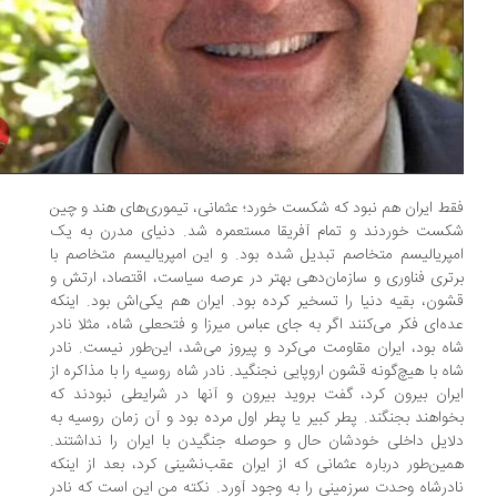
ط ایران هم نبود که شکست خورد؛ عثمانی، تیموری‌های هند و چین
ست خوردند و تمام آفریقا مستعمره شد. دنیای مدرن به یک
پریالیسم متخاصم تبدیل شده بود. و این امپریالیسم متخاصم با
تری فناوری و سازمان‌دهی بهتر در عرصه سیاست، اقتصاد، ارتش و
ون، بقیه دنیا را تسخیر کرده بود. ایران هم یکی‌اش بود. اینکه
ده‌ای فکر می‌کنند اگر به‌ جای عباس میرزا و فتحعلی شاه، مثلا نادر
ه بود، ایران مقاومت می‌کرد و پیروز می‌شد، این‌طور نیست. نادر
ه با هیچ‌گونه قشون اروپایی نجنگید. نادر شاه روسیه را با مذاکره از
ران بیرون کرد، گفت بروید بیرون و آنها در شرایطی نبودند که
واهند بجنگند. پطر کبیر یا پطر اول مرده بود و آن زمان روسیه به
ایل داخلی خودشان حال و حوصله جنگیدن با ایران را نداشتند.
ین‌طور درباره عثمانی که از ایران عقب‌نشینی کرد، بعد از اینکه
درشاه وحدت سرزمینی را به وجود آورد. نکته من این است که نادر