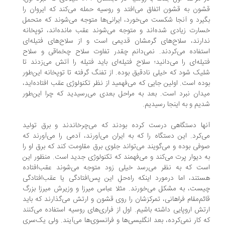
ون به قشون اتفاق می‌افتد و روسیه حمله می‌کند که ایروان را
یرد و آنجا شکست می‌خورد، ایرانی‌ها متوجه می‌شوند که متحمل
ارت زیادی شده‌اند و متوجه می‌شوند عقب‌ مانده‌اند، توپخانه
ارند، سلاح‌های گرمشان قدیمی است و از سلاح‌های فتیله‌ای
تفاده می‌کردند. نمی‌دانم چقدر تفاوت سلاح چخماقی و سلاح
یله‌ای را می‌دانید؛ سلاح فتیله‌ای باید فتیله را آتش می‌زدند تا
یک شود که خیلی نادقیق بوده. از تفنگ گرفته تا توپخانه این‌طور
ده است. اولین جایی که می‌فهمید از نظر تکنولوژی عقب‌ افتاده‌اید،
دان نبرد است. بعد به مراحل بعدی می‌رسیدید که چرا این‌طور
یم و به اینجا رسیدیم.
ها دستگاهی درست کرده بودند که می‌چرخاندند و برق تولید
‌کرد. این دستگاه را که به ایران می‌آورند، آدمی را می‌آورند که
فی بوده و می‌گویند می‌تواند جلوی برق مقاومت کند که برق او را
 دیوار پرت می‌کند و می‌فهمند که تکنولوژی جدید است. منظور این
ت که به نظر می‌رسد خیلی زود متوجه می‌شوند عقب‌افتاده
تند، اما درمورد اینکه راه‌حلِ این پس‌افتادگی یا عقب‌افتادگی
ست، به مشکل می‌خورند. مثلا عباس میرزا و وزیرش میرزا بزرگ
ئم‌مقام فراهانی، تمرکزشان را روی قشون و ارتش می‌گذارند که باید
تش اروپایی داشته باشیم. اول از فراری‌های روسیه استفاده می‌کنند
 کار نمی‌کرده، بعد انگلیسی‌ها و فرانسوی‌ها می‌آیند. ولی یک‌سری