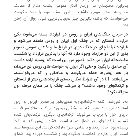
ابراین مجتهدان در آوردن افکار عمومی پشت دفاع از ممالک
روسه نقش مهمی داشتند و این نقش مهم را خود حکومت
‌خواست که باشد؛ بنابراین چیز عجیب‌و‌غریبی نبود، روال آن زمان
د.
 جریان جنگ‌های ایران و روس دو قرارداد بسته می‌شود؛ یکی
ارداد گلستان که در جنگ اول ایران و روس منعقد می‌شود و
ارداد ترکمانچای در جنگ دوم. در تاریخ ما و اذهان عمومی تصویر
ی از این دو قرارداد وجود دارد که آنها را بدترین قرارداد یا شکست
تضحانه ایران می‌دانند. تصور من این است که روسیه اراده داشت
 مناطق را بگیرد و حتی اگر ایران به خواسته‌های روس تن می‌داد،
ز هم روس‌ها حمله می‌کردند و مناطقی را که می‌خواستند،
‌گرفتند. آیا در آن شرایط امکان بستن قراردادهایی بهتر از گلستان
ترکمانچای وجود داشت؟ یا می‌شد جنگ را در همان مرحله اول
وقف کرد؟
، نمی‌شد. کلمه «ترکمانچای» همین‌طور بی‌خودی این‌ور و آن‌ور
تفاده می‌شود. هرجا که به مشکلی برخورد می‌کنند، مثلا سر قضیه
یای خزر یا برجام، می‌گویند ترکمانچای دیگری. ترکمانچای شده
لیم. ترکمانچای در شمال میانه است، قشون روس که به آنجا
یده بود، چادر زدند و با عباس میرزا ملاقات کردند. این تصورها غلط
ت. ایران چاره‌ای نداشت، جنگیده بود و شکست خورده بود. شما با