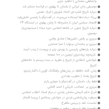
پادشاهی ساسانی | آناهید خزیر
موسیقی زنان ایرانی از باستان تا پهلوی در فرانسه منتشر شد
درباره تاریخ فشرده‌ی اتحاد شوروی | فرزاد نعمتی 
بی‌تا؛ درخت‌ها ایستاده می‌میرند در گفت‌وگو‌ با یاسمن خلیلی‌فرد
اقتصاد سیاسی ایران از مشروطه تا پایان پهلوی در ایستگاه 24
درباره تاریخ جنون در جامعه اسلامی دوره میانه | سیدمهدی‌یار 
موسوی
مروری بر رقص دلفین‌ها | صادق وفایی
مروری بر یخبندان برنهارد | صبا صحبتی
درباره پاره‌های پاریسی یا پوره‌ی پنیر و پروست | زینب آرمند
 تاریخچه پیاده‌روی اربعین در 100 صفحه
خوانشی انتقادی از تاریخ و نظریه در سده بیستم با خانه‌های 
تاریخ
زمان، گناه، حافظه در رمان‌های ولفگانگ کؤپن | داگمار بارنوو 
تاریخ بغداد | خطیب بغدادی
فقط یک داستان در گفت‌وگو با جولین بارنز
مروری بر  تصاحب تاریکی | احمد آفتابی
شرح حکم تاریخی سلمان رشدی در مرکز اسناد انقلاب اسلامی
سیطره روان‌شناسی فردی در خوانش رستاخیز | پریسا افتخار
نشست نقد و بررسی ماهرخ
نشست نقد و بررسی پیامبر بی‌معجزه