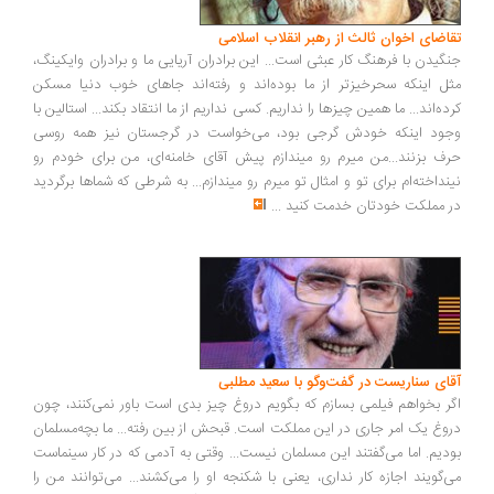
اضای اخوان ثالث از رهبر انقلاب اسلامی
گیدن با فرهنگ کار عبثی است... این برادران آریایی ما و برادران وایکینگ،
ل اینکه سحرخیزتر از ما بوده‌اند و رفته‌اند جاهای خوب دنیا مسکن
ده‌اند... ما همین چیزها را نداریم. کسی نداریم از ما انتقاد بکند... استالین با
ود اینکه خودش گرجی بود، می‌خواست در گرجستان نیز همه روسی
ف بزنند...من میرم رو میندازم پیش آقای خامنه‌ای، من برای خودم رو
نداخته‌ام برای تو و امثال تو میرم رو میندازم... به شرطی که شماها برگردید
 مملکت خودتان خدمت کنید
...
ای سناریست در گفت‌وگو با سعید مطلبی
ر بخواهم فیلمی بسازم که بگویم دروغ چیز بدی است باور نمی‌کنند، چون
وغ یک امر جاری در این مملکت است. قبحش از بین رفته... ما بچه‌مسلمان
دیم. اما می‌گفتند این مسلمان نیست... وقتی به آدمی که در کار سینماست
‌گویند اجازه کار نداری، یعنی با شکنجه او را می‌کشند... می‌توانند من را