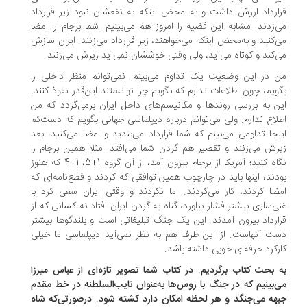
ارداد ارزش داشت و به محض اینکه به نفعشان نبود زیر قرارداد
‌زدند. مشابه این قضیه را امروز هم می‌بینیم. شما برجام را امضا
‌کنید و به‌محض اینکه می‌خواهند، زیر قرارداد می‌زنند. ایران سازش
‌کند و کوتاه می‌آید، ولی وقتی خوششان نمی‌آید زیرش می‌زنند.
 در این وضعیت یک تداوم می‌بینم. نمی‌توانم منظر داخلی را
ویم، چون اطلاعات ندارم که بگویم چرا توانستند این‌قدر نفوذ کنند.
ن به بررسی روندها و مکانیسم‌های داخل ایران برمی‌گردد که من
لاع ندارم. ولی می‌توانم درباره دیپلماسی جهانی بگویم که دست‌کم
نجا تداومی می‌بینم که شما قرارداد می‌بندید و امضا می‌کنید، بعد
رش می‌زنند و تقصیر هم گردن شما می‌افتد. مثلا همین برجام را
نگاه کنید؛ آمریکا از برجام بیرون آمد، از آن گروه 1+5، 1+4 که هنوز
دند، اینها باید در چارچوب همین توافقی که کردند و قطع‌نامه‌ای که
ضا کردند، کار می‌کردند. اما نکردند و وقتی ایران سعی کرد با
ی‌سازی بیشتر فشار بیاورد، گناه به گردن ایران افتاد نه کسانی که از
ارداد بیرون آمدند. این یک جنگ تبلیغاتی است و بلندگوها بیشتر
ت آنهاست. از این‌ طرف هم به نظر نمی‌آید دیپلماسی ما خیلی
رکرد حرفه‌ای خوبی داشته باشد.
 بحث کتاب برگردیم. در کتاب شما تصویر تازه‌ای از عباس میرزا
‌بینیم که در جنگ با روس‌ها به‌عنوان نایب‌السلطنه در خط مقدم
هه می‌جنگد و هر لحظه امکان دارد کشته شود. در‌صورتی‌که شاه