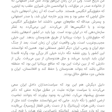
 تاریخ است. ولی در آن زمان این‌طور بوده، مثل صدر اصفهانی که
 خانواده صدر در عراق‌اند، یا ابوالحسن خان شیرازی ملقب به ایلچی،
 حقوق‌بگیر انگلیس هستند. جالب است که آن زمان آدم‌هایی دارید
ل ایلچی که سفیر بود و بعد وزیر خارجه ایران شد، یا صدر اصفهانی
پسرش عبدالله که مقام‌های مهمی داشتند اما حقوق‌بگیر انگلیس
دند و با انگلیسی‌ها کار می‌کردند. این برمی‌گردد به تفکر
زمان‌دهی که در ایران بوده است. چرا باید در کشور آدم‌هایی باشند
 حقوق‌شان را دولت بریتانیا از طریق هندوستان بدهد. این خیلی
یب‌وغریب است، ولی واقعیت ایرانِ آن زمان است. بعد از جنگ
م ایران و روس، ایران دیگر کشور مستقلی نبود. همین که توانستند
ن کشور را روی نقشه نگه دارند خیلی کار بزرگی بود، وگرنه قاعدتا
ران باید ناپدید می‌شد و مثل هندوستان از بین می‌رفت. یکی از
ایلی که از بین نرفت این بود که منافع بریتانیا این بود که منطقه
ئلی باشد که بتواند هندوستان را حفظ کند و افغانستان، ایران و
مانی جزء مناطق حائل بودند.
یل دیگرش هم این بود که سیاست‌مداران داخل ایران سعی
‌کردند با سیاست موازنه مثبت در مقابل موازنه منفی که دکتر
دق پیشنهاد می‌کرد، تعادلی به وجود بیاورند که بتوانند تمامیت
ضی کشور را نگه دارند. جایی که نمی‌توانستند مقاومت کنند مثل از
ت رفتن هرات (بریتانیا)، یا از دست رفتن قفقاز (روسیه)، بی‌فایده
د که وارد جنگ شوند. کمااینکه ناصرالدین شاه هرات را فتح کرد،