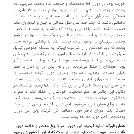
رده بود، در دوران آقا محمدشاه و فتحعلی‌شاه وحدت سرزمینی به
ود می‌آید، ولی هم‌زمان ایران مورد تهاجم نظامی، اقتصادی و
هنگیِ غرب قرار می‌گیرد. ایل قاجار هم ایلی نبوده که خانواده
طنتی باشند که چند صد سال مثل عثمانی یا چین و تیموریان هند
مت داشته باشند، بلکه ایلی بودند که داشتند به سلسله سلطنتی
دیل می‌شدند و این خودش چالشی بزرگ بود. نه‌تنها در کشور
دت سرزمینی به وجود آورده بودند، بلکه با چالشی مواجه شده
دند که باید خودشان را از اشرافیت ایلیاتی به سلسله حکومتی تبدیل
‌کردند. از طرف دیگر باید در مقابل امپریالیسمی که خیلی هم خشن
له می‌کرد -و فقط روسیه هم نبود، با بریتانیا و فرانسه هم درگیر
د- خودشان را حفظ می‌کردند. در واقع ایران در آن زمان با خطر
لی عمده‌ای روبه‌رو شده بود، بنابراین دوران کوتاه سلطنت آقا
مدشاه و دوران طولانی سلطنت فتحعلی‌شاه، دوران مهمی است.
 سعی کردم تمرکز را بر این دوارن بگذارم که اینها چطور توانستند در
ابل این چالش‌ها، هم موقعیت خودشان را حفظ کنند و هم با
ظ‌کردن موقعیت خودشان، موقعیت ممالک محروسه را حفظ کنند
 در واقع همان ایران می‌شود. این دلیل تأکیدم بر این دوران بود،
افا اینکه دوران قاجار مورد مطالعه قرار گرفته، ولی این دوران
‌خصوص کمتر مورد مطالعه بوده است.
ان‌طورکه اشاره کردید، این دوران در تاریخ معاصر و خاصه دوران
جار بسیار مهم است؛ برای اولین بار است که ایران با کشورهای مهم