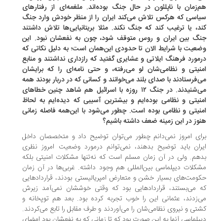
‌زمان با ناپلئون در حال جنگ بوده‌اند. ملغمه‌ای از رفتارهای
اسی که هرکس تلاش می‌کند ایران را از منظر خودش وارد جنگ
د، یا ترغیب کند که جنگ نکند. مثلا بریتانیایی‌ها تلاش داشتند
گ بین ایران و روس متوقف شود، چون به نفعشان نبود. این
عیت با شرایط الان تا حدودی این‌همان است؛ به دلیل نکاتی که
مورد فرهنگ ایلاتی و عشایری گفتید که رازداری نداشتند و منابع
نیتی و نظامی‌شان لو می‌رفته، و حتی نامه‌ای را که برایشان
‌فرستادند با صدای بلند می‌خوانند و کسانی که در دربار بودند همه
می‌شنیدند. در جنگ ۱۲ روزه با اسرائیل هم شاهد چنین خطاهای
نیتی و نظامی بوده‌ایم و بیشترین آسیبی که دیده‌ایم به لحاظ
نیتی و نظامی بوده است. چطور می‌شود با این‌همه فاصله زمانی
وز در این زمینه ضعف داشته باشیم؟
ای امروز نمی‌دانم چطور می‌توان توضیح داد و متخصصان داخل
ران باید توضیح بدهند، نمی‌توانم درمورد وضعیت امروز نظری
هم. ولی در آن زمان مسلم است که نه‌تنها مشکلات امنیتی بلکه
کلات دیپلماسی بین‌المللی هم وجود داشته. غربی‌ها در آن زمان
ومت‌های بسیار خشن و متعارض امپریالیستی بودند، قراردادهایی
 می‌بستند، قراردادهایی بود که وقتی خوششان نمی‌آمد زیرش
‌زدند، عثمانی این را خوب تجربه کرده بود. بعد هم توپخانه و
تی و نیروی نظامی‌شان را می‌آوردند و طرف مقابل را تابع می‌کردند.
پلماسی آنها به این صورت بود که تا زمانی که به نفعشان بود امضای