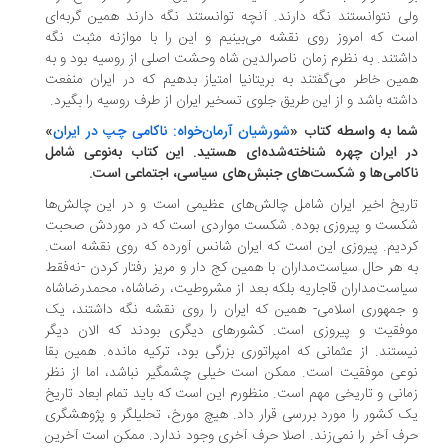
ی نتوانستند نگه دارند. آنچه توانستند نگه دارند همین گربه‌ای
ت که امروز روی نقشه می‌بینیم و این را با موازنه مثبت نگه
شتند. به نظرم زمان ناصرالدین شاه وحشت اصلی از روسیه بود و به
ین خاطر می‌گفتند به بریتانیا امتیاز بدهیم که در ایران منفعت
شته باشد و از این طریق جلوی تسخیر ایران از طرف روسیه را بگیرد.
ا به‌ واسطه کتاب «
شورشیان آرمان‌خواه: ناکامی چپ در ایران
»
 ایران چهره شناخته‌شده‌ای هستید. این کتاب به‌نوعی شامل
کامی‌ها و شکست‌های جنبش‌های سیاسی، اجتماعی است.
ریخ اخیر ایران شامل چالش‌های عظیمی است و در این چالش‌ها
ست و پیروزی بوده. شکست مواردی است که در موردش صحبت
دیم. پیروزی این است که ایران شانس آورده که روی نقشه است.
 هر حال سیاست‌مداران با همین کج‌ دار و مریز رفتار کردن -نه‌فقط
است‌مداران قاجاریه بلکه ‌بعد از مشروطیت، رضاشاه، محمدرضاشاه
جمهوری اسلامی- همین که ایران را روی نقشه نگه داشتند، یک
فقیت و پیروزی است. کشورهای دیگری بودند که الان دیگر
ستند. از عثمانی که امپراتوری بزرگی بود، ترکیه مانده. همین بقا
عی موفقیت است. ممکن است خیلی چشمگیر نباشد، اما از نظر
انی و تاریخی مهم است. منظورم این است که باید تمام ابعاد تاریخ
 کشور را مورد بررسی قرار داد. هیچ مورخ، تحلیلگر و پژوهشگری
ف آخر را نمی‌زند. اصلا حرف آخری وجود ندارد. ممکن است آخرین