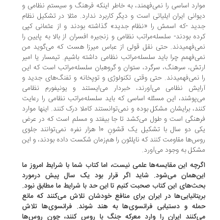
ارد اساسی را نمی‌فهمند، به خاطر اینکه فرهنگ و سیستم نظامی و
وانی ایران ایلیاتی است و دیگر کاربرد ندارد. مثلا در تشکیل نظام
ید -که اسمش را «نظام جدید» گذاشته بودند و از عثمانی کپی
ده بودند- سلسله‌مراتب نظامی و زنجیره افسران از بالا به پایین را
ی‌فهمیدند. حتی نقل‌ قولی از عباس میرزا هست که می‌گوید من
ی‌فهمم چرا باید سلسله‌مراتب نظامی داشته باشیم. تیمسار یا امیر
تش، سرهنگ، سرگرد، ستوان و گروهبان سلسله‌مراتب است که این
 نمی‌فهمیدند. حتی وقتی تکنولوژی و توپخانه و تفنگ‌های جدید و
ایش نظامی می‌آورند، خبردار می‌ایستند و یونیفورم نظامی
‌پوشند، این مسئله اساسی که باید سلسله‌مراتب نظامی را رعایت
ند، برایشان مشکل بوده و نمی‌توانستند کاملا درک کنند. اینها موارد
هنگی است و طول می‌کشد تا جا بیفتد و مسلم است که در عرض
یکی دو سال با تشکیل یک قشونِ 10 هزار نفره نمی‌توانند جلوی
س‌ها مقاومت کنند که ناپلئون را هم‌زمان شکست داده بودند، و این
کل به وجود می‌آورد.
رچه این مقایسه‌ها علمی نیست، اما کتاب شما با شرایط امروز ما
ن‌همان می‌شود. شاید اگر قرار بود یک سال پیش درمورد
ث‌های این کتاب صحبت کنیم تا این حد با شرایط ما مطابق نبود.
یتانیایی‌ها در ایران برای منافع خودشان تلاش می‌کنند که مانع
له و دستیابی فرانسوی‌ها به هند شوند. فرانسوی‌ها تلاش
‌کنند ایران را وارد معرکه جنگ با روس کنند، چون روس‌ها