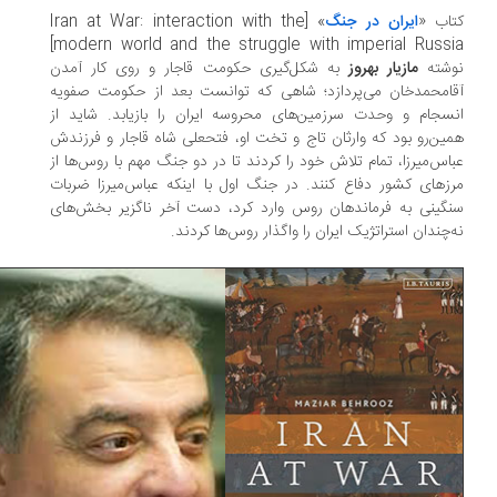
اب «
ایران در جنگ
» [Iran at War: interaction with the
modern world and the struggle with imperial Russi
شته
مازیار بهروز
به شکل‌گیری حکومت قاجار و روی کار آمدن
ا‌محمد‌خان می‌پردازد؛ شاهی که توانست بعد از حکومت صفویه
سجام و وحدت سرزمین‌های محروسه ایران را بازیابد. شاید از
ین‌‌رو بود که وارثان تاج و تخت او، فتحعلی‌ شاه قاجار و فرزندش
اس‌‌میرزا، تمام تلاش خود را کردند تا در دو جنگ مهم با روس‌ها از
زهای کشور دفاع کنند. در جنگ اول با اینکه عباس‌میرزا ضربات
گینی به فرماندهان روس وارد کرد، دست آخر ناگزیر بخش‌های
‌چندان استراتژیک ایران را واگذار روس‌ها کردند.