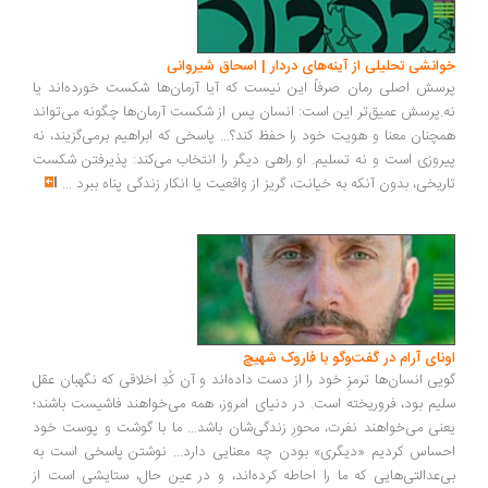
انشی تحلیلی از آینه‌های دردار | اسحاق شیروانی
سش اصلی رمان صرفاً این نیست که آیا آرمان‌ها شکست خورده‌اند یا
.پرسش عمیق‌تر این است: انسان پس از شکست آرمان‌ها چگونه می‌تواند
چنان معنا و هویت خود را حفظ کند؟... پاسخی که ابراهیم برمی‌گزیند، نه
روزی است و نه تسلیم. او راهی دیگر را انتخاب می‌کند: پذیرفتن شکست
ریخی، بدون آنکه به خیانت، گریز از واقعیت یا انکار زندگی پناه ببرد
...
ونای آرام در گفت‌وگو با فاروک شهیچ
یی انسان‌ها ترمزِ خود را از دست داده‌اند و آن کُدِ اخلاقی که نگهبان عقل
یم بود، فروریخته است. در دنیای امروز، همه می‌خواهند فاشیست باشند؛
نی می‌خواهند نفرت، محورِ زندگی‌شان باشد... ما با گوشت و پوست خود
ساس کردیم «دیگری» بودن چه معنایی دارد... نوشتن پاسخی است به
‌عدالتی‌هایی که ما را احاطه کرده‌اند، و در عین حال، ستایشی است از