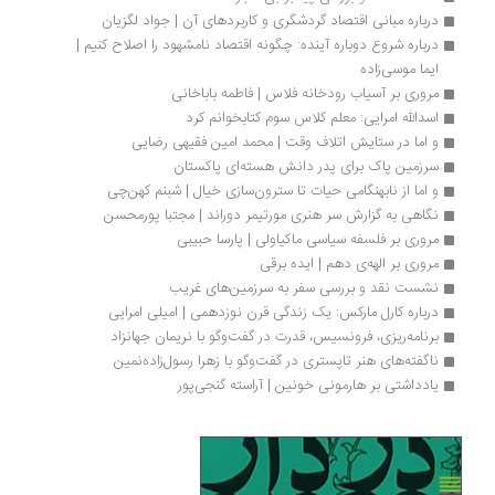
درباره مبانی اقتصاد گردشگری و کاربردهای آن | جواد لگزیان
درباره شروع دوباره آینده: چگونه اقتصاد نامشهود را اصلاح کنیم | 
ایما موسی‌زاده
مروری بر آسیاب رودخانه فلاس | فاطمه باباخانی
اسدالله امرایی: معلم کلاس سوم کتابخوانم کرد
و اما در ستایش اتلاف وقت | محمد امین فقیهی رضایی
سرزمین پاک برای پدر دانش هسته‌ای پاکستان 
و اما از نابهنگامی حیات تا سترون‌سازی خیال | شبنم کهن‌چی
نگاهی به گزارش سر هنری مورتیمر دوراند | مجتبا پورمحسن
مروری بر فلسفه سیاسی ماکیاولی | پارسا حبیبی
مروری بر الهه‌ی دهم | ایده برقی
نشست نقد و بررسی سفر به سرزمین‌های غریب
درباره کارل مارکس: یک زندگی قرن نوزدهمی | امیلی امرایی
برنامه‌ریزی، فرونسیس، قدرت در گفت‌وگو با نریمان جهانزاد
ناگفته‌های هنر تاپستری در گفت‌وگو با زهرا رسول‌زاده‌نمین
یادداشتی بر هارمونی خونین | آراسته گنجی‌پور