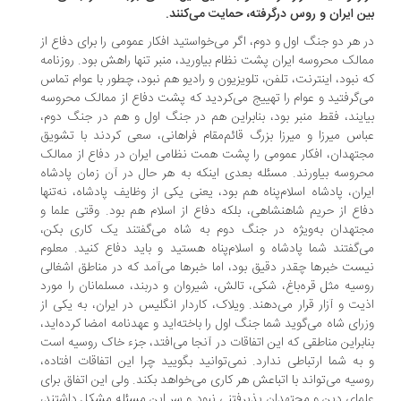
ن ایران و روس در‌گرفته، حمایت می‌کنند.
 هر دو جنگ اول و دوم، اگر می‌خواستید افکار عمومی را برای دفاع از
الک محروسه ایران پشت نظام بیاورید، منبر تنها راهش بود. روزنامه
 نبود، اینترنت، تلفن، تلویزیون و رادیو هم نبود، چطور با عوام تماس
‌گرفتید و عوام را تهییج می‌کردید که پشت دفاع از ممالک محروسه
ایند، فقط منبر بود، بنابراین هم در جنگ اول و هم در جنگ دوم،
اس میرزا و میرزا بزرگ قائم‌مقام فراهانی، سعی کردند با تشویق
تهدان، افکار عمومی را پشت همت نظامی ایران در دفاع از ممالک
روسه بیاورند. مسئله بعدی اینکه به هر حال در آن زمان پادشاه
ران، پادشاه اسلام‌پناه هم بود، یعنی یکی از وظایف پادشاه، نه‌تنها
اع از حریم شاهنشاهی،‌ بلکه دفاع از اسلام هم بود. وقتی علما و
تهدان به‌ویژه در جنگ دوم به شاه می‌‌گفتند یک کاری بکن،
‌گفتند شما پادشاه و اسلام‌پناه هستید و باید دفاع کنید. معلوم
ست خبرها چقدر دقیق بود، اما خبرها می‌آمد که در مناطق اشغالی
سیه مثل قره‌باغ، شکی، تالش، شیروان و دربند، مسلمانان را مورد
یت و آزار قرار می‌دهند. ویلاک، کاردار انگلیس در ایران، به یکی از
رای شاه می‌گوید شما جنگ اول را باخته‌اید و عهدنامه امضا کرده‌اید،
ابراین مناطقی که این اتفاقات در آنجا می‌افتد، جزء خاک روسیه است
به شما ارتباطی ندارد. نمی‌توانید بگویید چرا این اتفاقات افتاده،
سیه می‌تواند با اتباعش هر کاری می‌خواهد بکند. ولی این اتفاق برای
مای دین و مجتهدان پذیرفتنی نبود و سر این مسئله مشکل داشتند،