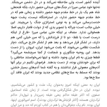
نده کشور است، ولی ملاحظه نمی‌کند و در دل دشمن می‌جنگد.
‌تنها خود عباس میرزا در جنگ‌های میدانی حضور دارد، بلکه فتحعلی
ه هم یک بار در خط مقدم جبهه حضور داشته و زمانی هم که در
 مقدم جبهه حضور ندارد، در استراحتگاه نیست، پشت جبهه
مت‌رسانی می‌کند و به‌ نوعی استراتژی جنگ را می‌چیند. این
لی جالب است؛ چراکه با تصویر بدی که از دولت قاجار داریم، اصلا
خوانی ندارد. مضاف بر اینکه حتی عباس میرزا -فارغ از اینکه
ست است یا غلط- دو تا از فرزندانش را که سن خیلی کمی هم
رند، در لشکر قرار می‌دهد و بعد هم از لشکر خارج می‌کند، دچار
ست نظامی می‌شوند که باعث می‌شود ایران، ایروان را از دست
هد. این روحیه جنگاوری و شجاعت از کجا سرچشمه می‌گیرد؟
عا چیزی به نام ایران وجود داشته و اینها نمی‌خواستند مناطقی را
 برای خودشان بوده، از دست بدهند. فراموش نکنیم در برابر آنها
م‌های معمولی قرار نداشتند و به‌ گفته شما آدم‌های بسیار خشنی
دند که مسلط به سلاح‌های نظامی جدید بودند که ایران فاقد آن
اح‌ها بود.
ران به معنی اینکه امروز به‌عنوان یک ملت و کشور می‌شناسیم،
وده. ایران در حال شکل‌گرفتن بوده است. از زمان شاه اسماعیل
وی که اکثر طبقه حاکم یعنی طبقه زمین‌دار و تیول‌دار حاکم
ک‌زبان هستند (اکثر قزلباش‌ها ترک‌زبان بودند)، اسم امپراتوری اینها،
ران بوده. نام یک جغرافی‌دان را هم در کتاب آوردم که حد و مرز ایران