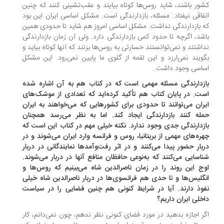
ور باشند، شاید روس‌ها کوتاه بیایند و عقب‌نشینی کنند‌ که چنین
فاقی نیفتاد. مسئله، بازدارندگی است. مشکل اساسی ایران این بود
 بازدارندگی نداشت. مشکل اساسی امروز هم شاید تا حدودی همین
شد، اگرچه تا حدود کمی بازدارندگی دارد. ولی آن زمان بازدارندگی
اشتند و نمی‌توانستند خسارتی به روس‌ها بزنند که آنها کوتاه بیاید و
ویند نمی‌ارزد و این لقمه از گلوی ما پایین نمی‌رود. این مشکل
اسی وجود داشت.
زدارندگی مسئله مهمی است که در کتاب هم به آن اشاره شده
ت. در پایان کتاب هم تأکید کرده‌اید که تعدادی از موشک‌های
ران می‌توانند تا حدودی برای کشورهایی که می‌خواهند به ایران
له کنند بازدارندگی ایجاد کند. اما به نظر می‌رسد همچنان
زدارندگی جدی وجود ندارد. نکته خیلی مهم در کتاب این است که
ره‌های مهمی از بریتانیا، ‌روس و فرانسه وارد ایران می‌شوند و در
بار حضور پیدا می‌کنند و در اثر رفت‌وآمدها نمایندگانی در دربار
اسایی می‌کنند که به‌نوعی حافظان منافع آنها در دربار می‌شوند.
ج این روند را در زمان ناصرالدین شاه می‌بینیم که روس‌ها و
گلیس‌ها و تا حدی هم فرانسوی‌ها در دربار ناصرالدین شاه خیلی
وذ دارند. آیا در شرایط کنونی هم چنین فضایی را در سیاست
خلی ایران داریم؟
ر اجازه بدهید در مورد فضای کنونی نظر ندهم، چون نمی‌دانم، کار