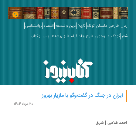
ان خارجی
داستان کوتاه
تاریخ
دین و فلسفه
اقتصاد
روانشناسی
ر
کودک و نوجوان
طرح جلد
فیلم
طنز
ریشه‌ها
پس از کتاب
ایران در جنگ در گفت‌وگو با مازیار بهروز
20 مرداد 1404
مد غلامی | شرق