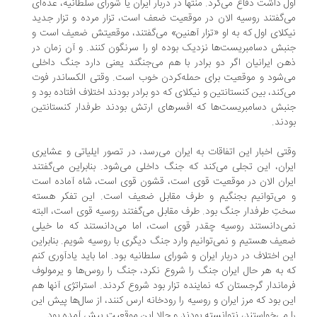
ل داشت دفاع می‌کرد. منتها در دربار ایران یا شورای سلطانیه، عده‌ای
‌گفتند روسیه الان در موقعیت ضعف است، تزار مرده و تزار جدید
کلای اول که به او «تزار آهنین» می‌گفتند، موقعیتش ضعیف است و
بش دسامبریست‌ها نزدیک بوده او را سرنگون کنند. و آن زمان در
ن ایرانیان اگر دو برادر با هم می‌جنگند یعنی دارد جنگ داخلی
‌شود و موقعیت برای حمله‌کردن خوب است. وقتی الکساندر فوت
‌کند، بین کنستانتین و نیکلای که دو برادر بودند اختلاف افتاده بود و
بش دسامبریست‌ها که افسرهای ارتش بودند طرفدار کنستانتین
دند.
تی اخبار این اتفاقات به ایران می‌رسد، در تصور ایلیاتی و عشایری
ران، این تجلی می‌کند که جنگ داخلی می‌شود. بنابراین می‌گفتند
ران الان در موقعیت قوی‌ است، قشون قوی است، شاه آماده است
می‌توانیم بجنگیم و طرف مقابل ضعیف است. این تفکر هسته
تِ طرفدار جنگ بود. طرف مقابل می‌گفتند روسیه قوی است، البته
ی‌دانستند روسیه چقدر قوی است، اما می‌دانستند که ما خیلی
یف هستیم و نمی‌توانیم وارد جنگ دیگری با روسیه شویم. بنابراین
ن اختلاف در دربار ایران و شورای سلطانیه بود. اما باید یادآوری کنم
 به هر حال ایران جنگ را شروع نکرد، جنگ را روس‌ها و یرمولوف
ماندار گرجستان که نماینده تزار بود شروع کردند. استراتژی‌ آنها هم
ن بود که مرز ایران و روسیه را رودخانه ارس کنند، از سال‌ها پیش این
 می‌خواستند، نتوانسته بودند و حالا این موقعیت پیش آمده بود.