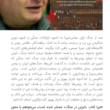
د از جنگ اول، عباس‌میرزا به کمبود ابزارآلات جنگی‌ و شیوه نوین
گیدن پی برد و درصدد برآمد تا به‌ کمک پناهندگان نظامی روس و
ئم‌مقام اول، میرزا عیسی، راهی تازه برگزیند. تمام کوشش‌های آنان به
ایج دلخواه نرسید و با همه اختلاف‌نظرها درباره ادامه جنگ، ایران
د از تجاوز روس‌ها به گوکچه، به‌ ناچار وارد جنگ شد؛ جنگی که
ری جز شکست نداشت. با گذشت قرن‌ها، جنگ‌های ایران و روس
چنان محل مناقشه مورخان و سیاست‌مداران ایرانی است. برخی
اس‌میرزا و روحانیون را مقصر ادامه جنگ می‌دانند و برخی دولت
گلیس را. اما آنچه مازیار بهروز بر آن تأکید می‌کند، باور به این نکته
یع است که روس‌ها آغازگر جنگ بوده‌اند و هدف آنها چیزی جز
ب‌راندن ایران به پشت رود ارس نبوده‌ و روس‌ها به‌ غیر از شکست
ران در جنگ، حاضر به ترک این مخاصمه نبوده‌اند. درباره این کتاب و
ث‌های بدیع و متفاوت آن با مازیار بهروز گفت‌وگویی انجام داده‌ایم:
یرا کتاب «ایران در جنگ» منتشر شده است، می‌خواهم با محور