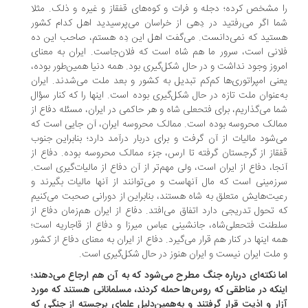
 مشخص کرده؛ دجله و فرات و کوه‌های قفقاز و غیره و ذلک. مثلا
ا اگر می‌رفتید در دِهی از خراسان می‌پرسیدید اهل کدام کشور
تید که نمی‌دانست. می‌گفت اهل این دِه هستم، صاحب این ده
انی است، سرور ما هم شاه است که فلان‌جاست. ایران به معنای
روز وجود نداشت و در حال شکل‌گیری بود. همه دنیا همین‌طور بوده،
نی امپراتوری‌ها کم‌کم تبدیل به کشور و بعد ملت می‌شدند. ایران
‌عنوان ملت تازه در حال شکل‌گیری بوده است. اینها را که کنار سؤال
ا می‌گذاریم، برای فتحعلی شاه و هر حاکمی در ایران، مسئله دفاع از
الک محروسه بوده است. ممالک محروسه ایران، آن‌ جایی است که
‌شود مالیات از آن گرفت و برای دربار درآمد دارد؛ بنابراین جنوب
قاز از گرجستان گرفته تا ارس، جزء ممالک محروسه بوده. دفاع از
جا، دفاع از ایران است، ولی مهم‌تر از آن دفاع از مالیات‌گیری است.
زمینی است که مال آنهاست و می‌توانند از آنها مالیات بگیرند و
یت‌هایش متعلق به شاه هستند، بنابراین از دورانی صحبت می‌کنیم
 تحول ‌تدریجی دارد اتفاق می‌افتد. دفاع از ایران هم‌زمان دفاع از
طنت فتحعلی‌شاه، جانشینی عباس میرزا و دفاع از قاجاریه است؛
ه اینها در کنار هم قرار می‌گیرد. دفاع از ایران به معنای دفاع از کشور
ملت ایران نیست و ایران هنوز در حال شکل‌گیری است.
ا نکته‌ای درباره جنگ مطرح می‌شود که به آن هم ارجاع می‌دهند؛
نکه در مناطقی که روس‌ها حمله کردند، مسلمانانی هستند که مورد
ار و اذیت قرار گرفتند و به‌همین‌دلیل علمای برجسته از جنگی که