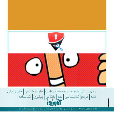
رمان ایرانی
خاطره، سفرنامه و روایت
جامعه شناسی
هنر
زندگی
نامه
مرجع
کتابشناسی
نقد
بایگانی
پیگیری
شناسنامه
کلیه حقوق محفوظ است و بازنشر مطالب با ذکر
کتاب نیوز
و درج لینک، بلامانع .