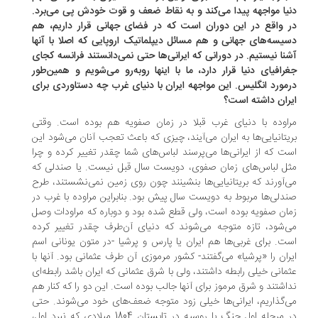
یا مواجهه پیدا می‌کند و به نقاط ضعف و قوت خودش پی می‌برد.
 واقع در این دوران است که در فضای جهانی قرار داریم، هم
یسه‌های جهانی و هم مسائل دیپلماتیک اروپایی که اصلا با آنها
نا نیستیم. در دورانی که ایرانی‌ها حتی نمی‌دانستند فرانسه کجای
رافیای دنیا قرار دارد، ما با اینها روبه‌رو می‌شویم و همین‌طور
مورد انگلیس. این مواجهه ایران با دنیای غرب چه دستاوردی برای
ران داشته است؟
اوده با دنیای غرب قبلا در زمان صفویه هم بوده است. وقتی
یتانیایی‌ها به ایران می‌آیند، چیزی که باعث تعجب آنان می‌شود این
ت که از ایرانی‌ها می‌پرسند لباس‌های شما چقدر تغییر کرده و چرا
ل لباس‌های زمان صفوی، دویست سال قبل نیست. یا صندلی که
‌آورند که بریتانیایی‌ها بنشینند چون روی زمین نمی‌نشستند، طرح
دلی‌ها مربوط به دویست سال پیش بود. بنابراین مراوده با غرب در
ان صفویه بوده است، ولی قطع شده بود و دوباره که مراودات وصل
‌شود، تازه متوجه می‌شوند که دنیای آن‌طرف چقدر تغییر کرده‌
ت. برای غربی‌ها هم ایران یا پارس و پرشیا -در متون یونانی اسم
ران را «پرشیا» می‌گفتند- کشور مرموزی آن طرف عثمانی‌ بود. آنها با
مانی خیلی رابطه داشتند، ولی با شرق عثمانی که ایران باشد رابطه‌ای
اشتند و شرق مرموز برای آنها جالب بوده است. این دو را که کنار هم
‌گذاریم، ایرانی‌ها خیلی زود متوجه ضعف‌های خود می‌شوند. حتی
در مرحله اول جنگ با روسیه در تابستان 1804 میلادی که نبرد اول،