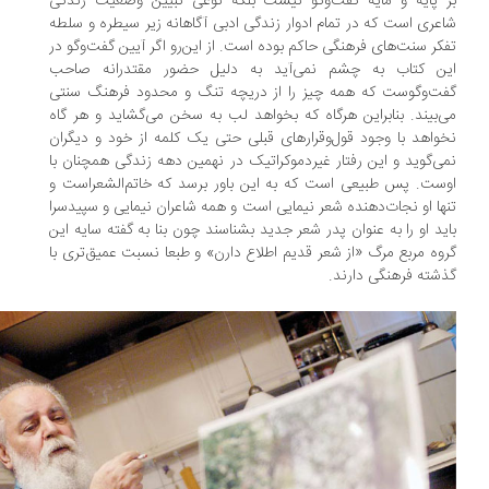
 پایه و مایه گفت‌وگو نیست بلکه نوعی تبیین وضعیت زندگی
عری است که در تمام ادوار زندگی ادبی آگاهانه زیر سیطره و سلطه
کر سنت‌های فرهنگی حاکم بوده است. از این‌رو اگر آیین گفت‌وگو در
ین کتاب به چشم نمی‌آید به دلیل حضور مقتدرانه صاحب
ت‌وگوست که همه چیز را از دریچه تنگ و محدود فرهنگ سنتی
‌بیند. بنابراین هرگاه که بخواهد لب به سخن می‌گشاید و هر گاه
واهد با وجود قول‌وقرار‌های قبلی حتی یک کلمه از خود و دیگران
ی‌گوید و این رفتار غیردموکراتیک در نهمین دهه زندگی همچنان با
ست. پس طبیعی است که به این باور برسد که خاتم‌الشعراست و
ها او نجات‌دهنده شعر نیمایی است و همه شاعران نیمایی و سپیدسرا
ید او را به عنوان پدر شعر جدید بشناسند چون بنا به گفته سایه این
وه مربع مرگ «از شعر قدیم اطلاع دارن» و طبعا نسبت عمیق‌تری با
شته فرهنگی دارند.