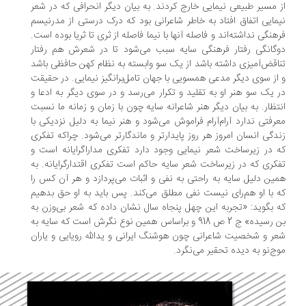
 مسیر طبیعی نیمایی خارج کردند. به بیان دیگر انحرافی که در شعر
مایی اتفاق افتاد به خاطر شاعرانی بود که درک درستی از مدرنیسم
هنگی نداشته‌اند و فاصله آنها با نیما فاصله از ثری تا ثریا بوده است.
گانگی رفتار فرهنگی سایه سبب می‌شود تا در شعرش هم رفتار
اقض‌آمیزی داشته باشد از یک سو وابسته به نظام کهن حافظی باشد
از سوی دیگر مدعی همسویی با جهان تامل‌برانگیز نیمایی. در حقیقت
 یک سو هنر او به تقلید و تکرار می‌رسد و در سوی دیگر به ادعا و
تظار. به بیان دیگر هنر شاعرانه سایه چون با زمان و زمانه ما نسبت
رفتی ندارد آرام‌آرام فراموش می‌شود و هنر نیما به دلیل نزدیکی با
دگی انسان امروز هر روز پایدارتر و ماندگارتر می‌شود. چراکه تفکری
 در زیرساخت شعر نیمایی وجود دارد تفکری مداراگرایانه است و
کری که در زیرساخت شعر سایه حاکم است تفکری اقتدارگرایانه. به
ین دلیل سایه به راحتی به نفی و اثبات می‌پردازد و هر آن کس را
 با او هم‌رای نیست نفی مطلق می‌کند. پس باید به او حق بدهیم
 بگوید: «تجربه این چهل پنجاه سال نشان داده که شعر بی‌وزن به
بن رسیده» ج 2 ص 918 و براساس همین نوع نگرش است که سایه به
ر و شخصیت شاعرانی چون هوشنگ ایرانی و یدالله رویایی و یاران
ج‌نو به دیده تحقیر می‌نگرد.