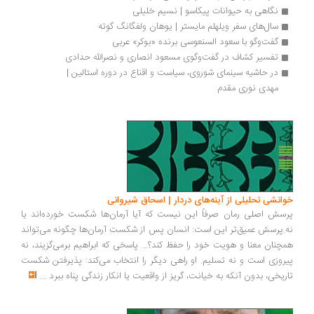
نگاهی به حیوانات پیکاسو | نسیم خلیلی
سال‌های سفر ویلهلم مایستر | یوهان ولفگانگ گوته
گفت‌وگو با سعود السنعوسی برنده «بوکر» عربی
تفسیر کشاف در گفت‌وگوی مسعود انصاری و نصرالله حدادی
در حاشیه سینمای شوروی، سیاست و اقناع در دوره‌ استالین | 
مهدی نوری مقدم
انشی تحلیلی از آینه‌های دردار | اسحاق شیروانی
سش اصلی رمان صرفاً این نیست که آیا آرمان‌ها شکست خورده‌اند یا
.پرسش عمیق‌تر این است: انسان پس از شکست آرمان‌ها چگونه می‌تواند
چنان معنا و هویت خود را حفظ کند؟... پاسخی که ابراهیم برمی‌گزیند، نه
روزی است و نه تسلیم. او راهی دیگر را انتخاب می‌کند: پذیرفتن شکست
ریخی، بدون آنکه به خیانت، گریز از واقعیت یا انکار زندگی پناه ببرد
...