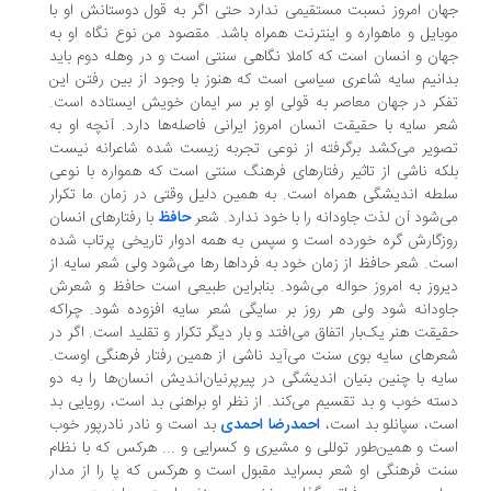
ان امروز نسبت مستقیمی ندارد حتی اگر به قول دوستانش او با
بایل و ماهواره و اینترنت همراه باشد. مقصود من نوع نگاه او به
ان و انسان است که کاملا نگاهی سنتی است و در وهله دوم باید
انیم سایه شاعری سیاسی است که هنوز با وجود از بین رفتن این
کر در جهان معاصر به قولی او بر سر ایمان خویش ایستاده است.
ر سایه با حقیقت انسان امروز ایرانی فاصله‌ها دارد. آنچه او به
ویر می‌کشد برگرفته از نوعی تجربه زیست شده شاعرانه نیست
که ناشی از تاثیر رفتارهای فرهنگ سنتی است که همواره با نوعی
طه اندیشگی همراه است. به همین دلیل وقتی در زمان ما تکرار
‌شود آن لذت جاودانه را با خود ندارد. شعر
حافظ
با رفتار‌های انسان
زگارش گره خورده است و سپس به همه ادوار تاریخی پرتاب شده
ت. شعر حافظ از زمان خود به فرداها رها می‌شود ولی شعر سایه از
روز به امروز حواله می‌شود. بنابراین طبیعی است حافظ و شعرش
ودانه شود ولی هر روز بر سایگی شعر سایه افزوده شود. چراکه
یقت هنر یک‌بار اتفاق می‌افتد و بار دیگر تکرار و تقلید است. اگر در
ر‌های سایه بوی سنت می‌آید ناشی از همین رفتار فرهنگی اوست.
یه با چنین بنیان اندیشگی در پیرپرنیان‌اندیش انسان‌ها را به دو
ته خوب و بد تقسیم می‌کند. از نظر او براهنی بد است، رویایی بد
ت، سپانلو بد است،
احمدرضا احمدی
بد است و نادر نادرپور خوب
ت و همین‌طور توللی و مشیری و کسرایی و ... هرکس که با نظام
ت فرهنگی او شعر بسراید مقبول است و هرکس که پا را از مدار