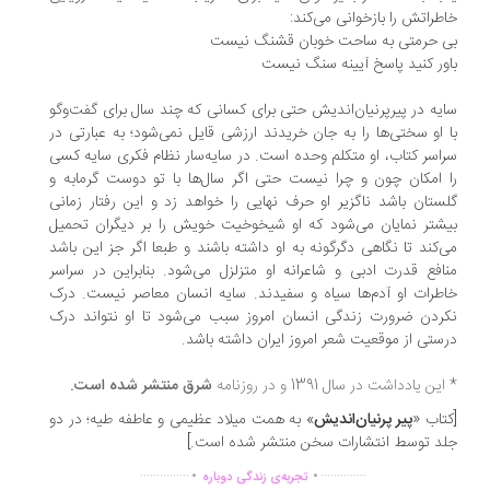
طراتش را بازخوانی می‌کند:
ی حرمتی به ساحت خوبان قشنگ نیست
ور کنید پاسخ آیینه سنگ نیست
یه در پیرپرنیان‌اندیش حتی برای کسانی که چند سال برای گفت‌وگو
 او سختی‌ها را به جان خریدند ارزشی قایل نمی‌شود؛ به عبارتی در
اسر کتاب، او متکلم وحده است. در سایه‌سار نظام فکری سایه کسی
 امکان چون و چرا نیست حتی اگر سال‌ها با تو دوست گرمابه و
ستان باشد ناگزیر او حرف نهایی را خواهد زد و این رفتار زمانی
شتر نمایان می‌شود که او شیخوخیت خویش را بر دیگران تحمیل
‌کند تا نگاهی دگرگونه به او داشته باشند و طبعا اگر جز این باشد
افع قدرت ادبی و شاعرانه او متزلزل می‌شود. بنابراین در سراسر
طرات او آدم‌ها سیاه و سفیدند. سایه انسان معاصر نیست. درک
ردن ضرورت زندگی انسان امروز سبب می‌شود تا او نتواند درک
ستی از موقعیت شعر امروز ایران داشته باشد.
ین یادداشت در سال 1391 و در روزنامه
شرق منتشر شده است.
تاب «
پیر پرنیان‌اندیش
» به همت میلاد عظیمی و عاطفه طیه؛ در دو
د توسط انتشارات سخن منتشر شده است.]
.
.
...............
..............
تجربه‌ی زندگی دوباره