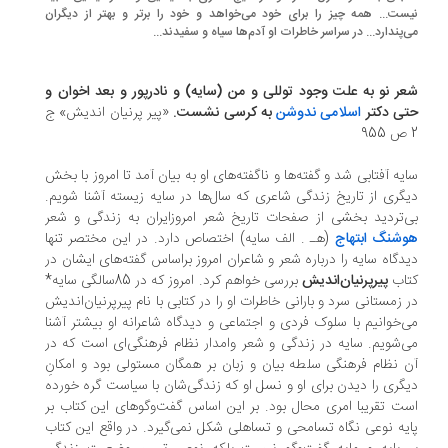
ست... همه چیز را برای خود می‌خواهد و خود را برتر و بهتر از دیگران
‌پندارد... در سراسر خاطرات او آدم‌ها سیاه و سفیدند...
ر نو به علت وجود توللی و من (سایه) و نادرپور و بعد اخوان و
تی دکتر
اسلامی ندوشن
به کرسی نشست.
«پیر پرنیان اندیش» ج
یه آفتابی شد و گفته‌ها و ناگفته‌های او به بیان آمد تا امروز با بخش
گری از تاریخ زندگی شاعری که سال‌ها در سایه زیسته آشنا شویم.
‌تردید بخشی از صفحات تاریخ شعر امروزایران به زندگی و شعر
شنگ ابتهاج
(هـ . الف سایه) اختصاص دارد. در این مختصر تنها
دگاه سایه را درباره شعر و شاعران امروز براساس گفته‌های ایشان در
تاب
پیرپرنیان‌اندیش
بررسی خواهم کرد. امروز که در 85سالگی سایه*
 زمستانی سرد و بارانی خاطرات او را در کتابی با نام پیرپرنیان‌اندیش
‌خوانیم با سلوک فردی و اجتماعی و دیدگاه شاعرانه او بیشتر آشنا
‌شویم. سایه در زندگی و شعر وامدار نظام فرهنگی‌ای است که در
 نظام فرهنگی سلطه بیان و زبان بر همگان مستولی بود و امکانِ
گری را دیدن برای او و نسل او که زندگی‌شان با سیاست گره خورده
ت تقریبا امری محال بود. بر این اساس گفت‌وگوهای این کتاب بر
یه نوعی نگاه تسامحی و تساهلی شکل نمی‌گیرد. در واقع این کتاب