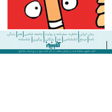
رمان ایرانی
خاطره، سفرنامه و روایت
جامعه شناسی
هنر
زندگی
نامه
مرجع
کتابشناسی
نقد
بایگانی
پیگیری
شناسنامه
کلیه حقوق محفوظ است و بازنشر مطالب با ذکر
کتاب نیوز
و درج لینک، بلامانع .