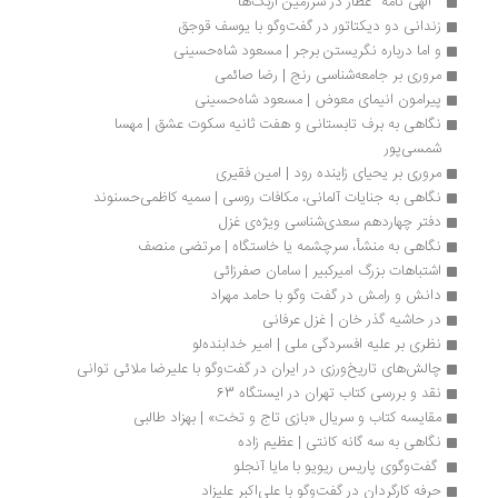
 "الهی نامه" عطار در سرزمین ازبک‌ها 
زندانی دو دیکتاتور در گفت‌وگو با یوسف قوجق
و اما درباره نگریستن برجر | مسعود شاه‏‌حسینی 
مروری بر جامعه‌شناسی رنج | رضا صائمی
پیرامون انیمای معوض | مسعود شاه‏‌حسینی
نگاهی به برف تابستانی و هفت ثانیه سکوت عشق | مهسا 
شمسی‌پور
مروری بر یحیای زاینده رود | امین فقیری
نگاهی به جنایات آلمانی، مکافات روسی | سمیه کاظمی‌حسنوند
دفتر چهاردهم سعدی‌شناسی ویژه‌ی غزل 
نگاهی به منشأ، سرچشمه یا خاستگاه | مرتضی منصف
اشتباهات بزرگ امیرکبیر | سامان صفرزائی
دانش و رامش در گفت وگو با حامد مهراد
در حاشیه گذر خان | غزل عرفانی
نظری بر علیه افسردگی ملی | امیر خدابنده‌لو
چالش‌های تاریخ‌ورزی در ایران در گفت‌وگو با علیرضا ملائی توانی
نقد و بررسی کتاب تهران در ایستگاه 63
مقایسه کتاب و سریال «بازی تاج و تخت» | بهزاد طالبی
نگاهی به سه گانه کانتی | عظیم زاده
 گفت‌وگوی پاریس ریویو با مایا آنجلو
حرفه کارگردان در گفت‌وگو با علی‌اکبر علیزاد