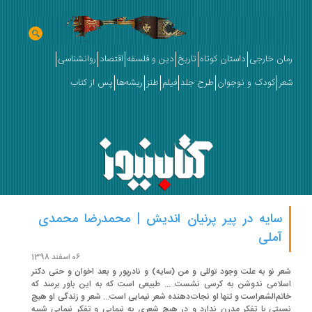
ان خارجی
داستان کوتاه
تاریخ
دین و فلسفه
اقتصاد
روانشناسی
ر
کودک و نوجوان
طرح جلد
فیلم
طنز
ریشه‌ها
پس از کتاب
سایه در پیر پرنیان‌ اندیش | محمدرضا محمدی
آملی
06 اسفند 1398
ر نو به علت وجود توللی و من (سایه) و نادرپور و بعد اخوان و حتی دکتر
لامی ندوشن به کرسی نشست ... طبیعی است که به این باور برسد که
تم‌الشعراست و تنها او نجات‌دهنده شعر نیمایی است... شعر و زندگی او هیچ
بتی با تفکر مدرن ندارد و در هیچ شعری به نیمایی و تفکر نیمایی شبیه