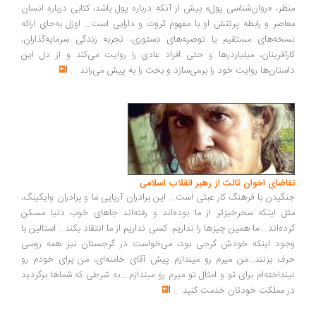
ظر، «روان‌شناسی پول» بیش از آنکه درباره پول باشد، کتابی درباره انسان
اصر و رابطه پرتنش او با مفهوم ثروت و دارایی است... اوزل به‌جای ارائه
خه‌های مستقیم یا توصیه‌های دستوری، تجربه زندگی سرمایه‌گذاران،
رآفرینان، میلیاردرها و حتی افراد عادی را روایت می‌کند و از دل این
ستان‌ها روایت خود را برمی‌سازد و بحث را به پیش می‌راند
...
اضای اخوان ثالث از رهبر انقلاب اسلامی
گیدن با فرهنگ کار عبثی است... این برادران آریایی ما و برادران وایکینگ،
ل اینکه سحرخیزتر از ما بوده‌اند و رفته‌اند جاهای خوب دنیا مسکن
ده‌اند... ما همین چیزها را نداریم. کسی نداریم از ما انتقاد بکند... استالین با
ود اینکه خودش گرجی بود، می‌خواست در گرجستان نیز همه روسی
ف بزنند...من میرم رو میندازم پیش آقای خامنه‌ای، من برای خودم رو
نداخته‌ام برای تو و امثال تو میرم رو میندازم... به شرطی که شماها برگردید
 مملکت خودتان خدمت کنید
...