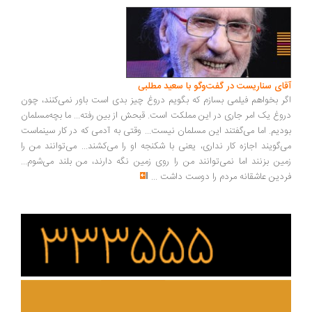
ای سناریست در گفت‌وگو با سعید مطلبی
ر بخواهم فیلمی بسازم که بگویم دروغ چیز بدی است باور نمی‌کنند، چون
وغ یک امر جاری در این مملکت است. قبحش از بین رفته... ما بچه‌مسلمان
دیم. اما می‌گفتند این مسلمان نیست... وقتی به آدمی که در کار سینماست
‌گویند اجازه کار نداری، یعنی با شکنجه او را می‌کشند... می‌توانند من را
ین بزنند اما نمی‌توانند من را روی زمین نگه دارند، من بلند می‌شوم...
دین عاشقانه مردم را دوست داشت
...