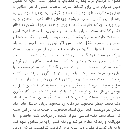
لوم و مرسوم فراتر بگذارد مغضوب و منفور است. سایه به همین
یل سالیان سال برای تسلط قدرت فرهنگ سنتی از هر امکانی و
انی بهره گرفت تا با نوعی شناخت و نگرش تازه روبه‌رو نشود. زیرا به
م او این آشنایی سبب می‌شود پایه‌های نظام قدرت شاعری او به
زه بیفتد. چراکه حقیقت شاعرانه برای او همانا نزدیک شدن به نظام
ری گذشته است. بنابراین طبعا هر نوع نوآوری با منافع قدرت ادبی
 منافات دارد و او می‌کوشد تا روابط خود را براساس تفکر سنت‌های
مول و مرسوم شکل دهد. پس اگر نوآوران شعر امروز را به باد
سخر و استهزا می‌گیرد در دایره نظام سنتی او امری طبیعی است
اکه در سنت فرهنگی، شعری که تولید می‌شود با کشف سر و کار
ارد با نوعی ساخت روبه‌روست که با استفاده از امکان سنتی فراهم
ده است. این ساخت دارای بنیان‌های اقتدارگرایانه است. همه چیز را
ای خود می‌خواهد و خود را برتر و بهتر از دیگران می‌پندارد. درکتاب
رپرنیان‌اندیش، سایه در رویارو شدن با شاعران خود را همواره بر مدار
 و حقیقت می‌بیند و دیگران را در سایه حقیقت. به همین دلیل به
یایی می‌تازد که او کیسه بـُرانند را کیسه بَرانند خواند. انگار دیگران
 این زمینه سخنشان فصل‌الخطاب است اگر چنین است چرا استاد
ترمحمد جعفر محجوب در مقاله‌ای مبسوط درباره حافظ سایه داد
ن سر می‌دهد. البته فرق استاد محجوب با جناب سایه در این است
 استاد ده‌ها نکته اساسی اعم از اشتباه در دریافت شعر حافظ و... را
ربانانه و رندانه مطرح می‌کند بی‌آنکه کسی را به بی‌سوادی متهم کند
 به باد تمسخر بگیرد ولی سایه برای تخریب شخصیت یدالله رویایی