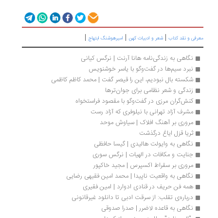
|
|
|
رفی و نقد کتاب
شعر و ادبیات کهن
امیرهوشنگ ابتهاج
نگاهی به زندگی‏‌نامه هانا آرنت | نرگس کیانی
نبرد سیم‌ها در گفت‌وگو با یاسر خوشنویس
شکسته بال نبودیم، این را قیصر گفت | محمد کاظم کاظمی
زندگی و شعر نظامی برای جوان‌ترها
کنش‌گران مرزی در گفت‌و‌گو با مقصود فراستخواه
مشرف آزاد تهرانی با نیلوفری که آزاد رست
مروری بر آهنگ افلاک | سیاوش موحد
ثریا قزل ایاغ درگذشت
نگاهی به وایولت هالیدی | گیسا حافظی
جنایت و مکافات در الهیات | نرگس سوری
مروری بر سقراط اکسپرس | مجید خاکپور
نگاهی به واقعیت ناپیدا | محمد امین فقیهی رضایی
همه فن حریف در قنادی ادوارد | امین فقیری
درباره‌‎ی تقلب: از سرقت ادبی تا دانلود غیرقانونی
نگاهی به قاعده لاضرر | صدرا صدوقی