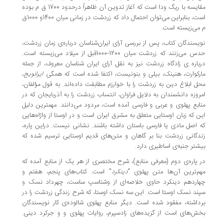
مقایسه با ریگ ودا است که آغاز تدوین آن ظاهراً درحدود 1700 ق م بوده
است، بنابراین می‌توان احتمال داد که زردشت در زمانی میان 1400و 1000ق
می‌زیسته است.
یسندگان کتاب، پس از بررسی آرای ایران‌شناسان درباره‌ی زمان زردشت،
حدس می‌زنند که زردشت میان 1200-1000قبل از میلاد می‌زیسته است.
باره ی زادگاه زردشت نیز به نقل آرای ایران شناسان معروف، از جمله
رکوارت، هنینک، بیلی و بنونیست، اکتفا شده است که همگی
ایرانویج
،
ل ابلاغ دین به زردشت را با خوارزم مطابقت داده‌اند. به قول مؤلفان،
روزه دانشمندان به دلایل فراوان، انتساب زردشت را به آذربایجان که در
ابع پهلوی و عربی و فارسی آمده است، مردود می‌دانند. مهمترین دلیل
ن که زبان اوستایی متعلق به مشرق ایران است و در اوستا از واژاه‌هایی
 اصل مادی یا فارسی باستان داشته باشند. نشانی نیست. دراین پاره،
دگانی زردشت بنا بر گاهان و متن‌های قدیم اوستایی ترسیم شده که
شتر جنبه‌ی اساطیری دارد.
 پاره‌ی دوم (معرفی منابع)، شرح مختصری از هر یک از منابع آمده که
م‌ترین آن‌ها متن پهلوی "
دینکرد
" است. کتاب‌های پنجم، هفتم و
اردهم دینکرد حاوی خلاصه‌ای از وشتاسپ ساست، چهرداد نسک و
ند نسک اوستا است. این سه نسک اوستا، که شرح زندگی زردشت را در
داشته، مفقود شده است. دیگر منابع پهلوی شالوده‌ی کار نویسندگان
ش‌های است از گزیده‌های زادسپرم، روایات پهلوی و و جرکرد دینی.