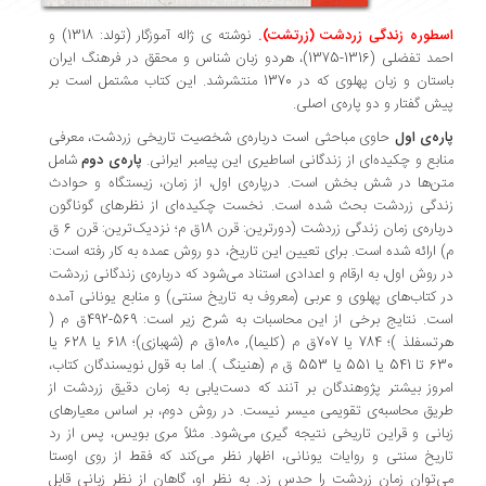
طوره زندگی زردشت (زرتشت).
نوشته ی ژاله آموزگار (تولد: 1318) و
احمد تفضلی (1316-1375)، هردو زبان شناس و محقق در فرهنگ ایران
باستان و زبان پهلوی که در 1370 منتشرشد. این کتاب مشتمل است بر
ش گفتار و دو پاره‌ی اصلی.
ره‌ی اول
حاوی مباحثی است درباره‌ی شخصیت تاریخی زردشت، معرفی
ابع و چکیده‌ای از زندگانی اساطیری این پیامبر ایرانی.
پاره‌ی دوم
شامل
ن‌ها در شش بخش است. درپاره‌ی اول، از زمان، زیستگاه و حوادث
دگی زردشت بحث شده است. نخست چکیده‌ای از نظرهای گوناگون
درباره‌ی زمان زندگی زردشت (دورترین: قرن 18ق م؛ نزدیک‌ترین: قرن 6 ق
 ارائه شده است‌. برای تعیین این تاریخ، دو روش عمده به کار رفته است:
 روش اول، به ارقام و اعدادی استناد می‌شود که درباره‌ی زندگانی زردشت
 کتاب‌های پهلوی و عربی (معروف به تاریخ سنتی) و منابع یونانی آمده
است. نتایج برخی از این محاسبات به شرح زیر است: 569-492ق م (
هرتسفلذ )؛ 784 یا 707ق م (کلیما), 1080ق م (شهبازی)؛ 618 یا 628 یا
630 تا 541 یا 551 یا 553 ق م (هنینگ ). اما به قول نویسندگان کتاب،
روز بیشتر پژوهندگان بر آنند که دست‌یابی به زمان دقیق زردشت از
یق محاسبه‌ی تقویمی میسر نیست. در روش دوم، بر اساس معیارهای
انی و قراین تاریخی نتیجه گیری می‌شود. مثلاً مری بویس، پس از رد
ریخ سنتی و روایات یونانی، اظهار نظر می‌کند که فقط از روی اوستا
‌توان زمان زردشت را حدس زد. به نظر او، گاهان از نظر زبانی قابل