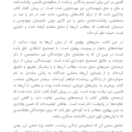
زون بر این برای ترسیم زندگانی زردشت از منظومه‌ی فارسی زراتشت‌نامه
ملل و نحل شهرستانی نیز بهره‌جویی شده است. در پیش گفتار کتاب
دآوری شده که از دیگر کتاب‌های زردشتی، مانند صد در نثر و صد در
دهشن، زراتشت‌نامه‌ی منثور و نیز آثاری چون شارستان چهارچمن و
ستان المذاهب که مطالب آن‌ها از منابع متقدم گرفته شده و تکراری
ت، صرف نظر کرده‌اند.
 این کتاب، متن‌های پهلوی که از میان آن‌ها به ویژه
دینکرد
از
شته‌های دشوار و پیچیده پهلوی است، با تصحیح انتقادی نقل شده
ت؛ در عین آن که به مقتضای حال خوانندگان غیر متخصص، از ذکر
ئیات و دقایق تصحیح خودداری شده است. نویسندگان، پیش از درج
جمه‌ی متن‌های محل بحث، مطالب آن‌ها را با یکدیگر تطبیق و تلفیق
ده‌اند و از بازسازی آن‌ها، بخشی جداگانه به زبانی ساده‌تر به نام
کیده‌ای از زندگانی زردشت» فراهم آورده‌اند. بیشتر متن‌های منتخب
اب پیش‌تر به زبان‌های اروپایی ترجمه شده بوده و بعضی از آن‌ها به
رسی نیز درآمده بوده است. ولی در پیش گفتار کتاب تذکر داده شده که
جمه‌ی مؤلفان کتاب با ترجمه‌های پیشین تفاوت دارد و گاهی این
اوت‌ها در پانوشت ذکر شده است. مؤلفان کوشیده‌اند که ضمن وفاداری
 متن پهلوی، مطالب را به گونه‌ای نقل کنند که برای خوانندگان علاقه‌مندی
 با زبان‌های کهن ایران ناآشنایند سنگین نباشد.
اصل سخن آن که
اسطوره‌ی زندگی زردشت
، خاصه پاره اصلی آن، یعنی
حیح و ترجمه‌ی متن‌های پهلوی مربوط به زردشت، منبع اساسی برای