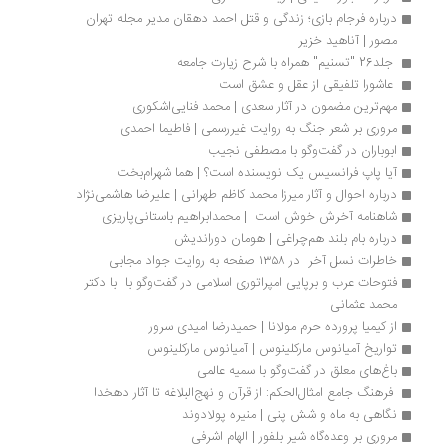
درباره فرجام بازی؛ زندگی و قتل احمد دهقان مدیر مجله تهران 
مصور | آناهید خزیر
 جلد26 "تسنیم" همراه با شرح زیارت جامعه 
 عاشورا تلفیقی از عقل و عشق است 
مهم‌ترین مضمون در آثار سعدی | محمد فنایی‌اشکوری
مروری بر شعر جنگ به روایت غیررسمی | فاطیما احمدی
ابوباران در گفت‌وگو با مصطفی نجیب
آیا پاپ فرانسیس یک نویسنده است؟ | هما شهرام‌بخت
درباره احوال و آثار میرزا محمد کاظم طهرانی | علیرضا هاشمی‌نژاد
شاهنامه آخرش خوش است  | محمدابراهیم باستانی‌پاریزی
درباره بام بلند هم‌چراغی | هومان دوراندیش
خاطرات نسل آخر  در ۱۳۵۸ صفحه به روایت جواد مجابی
فتوحات عرب و برپایی امپراتوری اسلامی در گفت‌وگو با  با دکتر 
محمد عثمانی
از کیمیا پرورده حرم مولانا | حمیدرضا امیدی‌ سرور
تواریخ آمیانوس مارکلینوس | آمیانوس مارکلینوس
باغ‌های معلق در گفت‌وگو با سمیه عالمی
 فرهنگ جامع امثال‎الحکم: از قرآن و نهج‎البلاغه تا آثار دهخدا 
نگاهی به ماه و شش پنی | منیره پولادوند
مروری بر وعده‌گاه شیر بلفور | الهام اشرفی