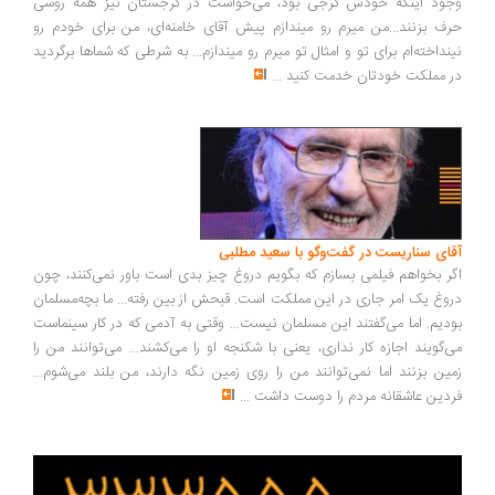
ود اینکه خودش گرجی بود، می‌خواست در گرجستان نیز همه روسی
ف بزنند...من میرم رو میندازم پیش آقای خامنه‌ای، من برای خودم رو
نداخته‌ام برای تو و امثال تو میرم رو میندازم... به شرطی که شماها برگردید
 مملکت خودتان خدمت کنید
...
ای سناریست در گفت‌وگو با سعید مطلبی
ر بخواهم فیلمی بسازم که بگویم دروغ چیز بدی است باور نمی‌کنند، چون
وغ یک امر جاری در این مملکت است. قبحش از بین رفته... ما بچه‌مسلمان
دیم. اما می‌گفتند این مسلمان نیست... وقتی به آدمی که در کار سینماست
‌گویند اجازه کار نداری، یعنی با شکنجه او را می‌کشند... می‌توانند من را
ین بزنند اما نمی‌توانند من را روی زمین نگه دارند، من بلند می‌شوم...
دین عاشقانه مردم را دوست داشت
...