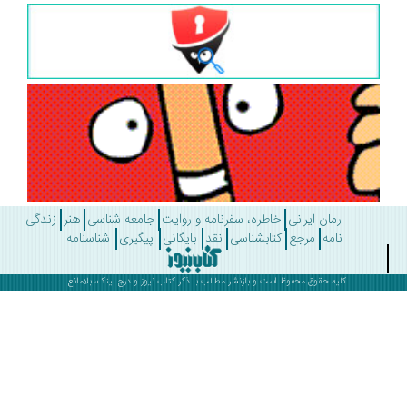
رمان ایرانی
خاطره، سفرنامه و روایت
جامعه شناسی
هنر
زندگی
نامه
مرجع
کتابشناسی
نقد
بایگانی
پیگیری
شناسنامه
کلیه حقوق محفوظ است و بازنشر مطالب با ذکر
کتاب نیوز
و درج لینک، بلامانع .