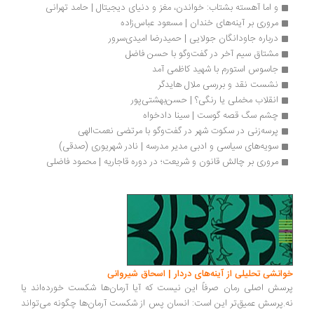
و اما آهسته بشتاب: خواندن، مغز و دنیای دیجیتال | حامد تهرانی
مروری بر آینه‌های خندان | مسعود عباس‌زاده
درباره جاودانگان جولایی | حمیدرضا امیدی‌سرور
مشتاق سیم آخر در گفت‌وگو با حسن فاضل
جاسوس استورم با شهید کاظمی آمد
نشست نقد و بررسی ملال هایدگر
انقلاب مخملی یا ‌رنگی؟ | حسن‌بهشتی‌پور
چشم سگ قصه گوست | سینا دادخواه
پرسه‌زنی در سکوت شهر در گفت‌وگو با مرتضی نعمت‌الهی
سویه‌های سیاسی و ادبی مدیر مدرسه | نادر شهریوری (صدقی)
مروری بر چالش قانون و شریعت؛ در دوره قاجاریه | محمود فاضلی
انشی تحلیلی از آینه‌های دردار | اسحاق شیروانی
سش اصلی رمان صرفاً این نیست که آیا آرمان‌ها شکست خورده‌اند یا
.پرسش عمیق‌تر این است: انسان پس از شکست آرمان‌ها چگونه می‌تواند