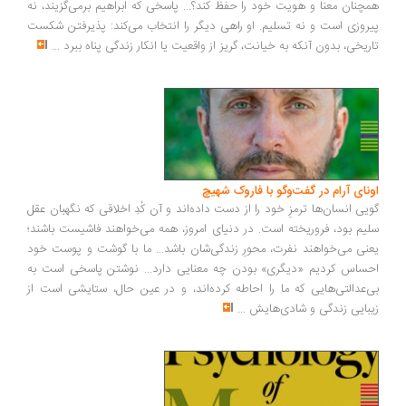
چنان معنا و هویت خود را حفظ کند؟... پاسخی که ابراهیم برمی‌گزیند، نه
روزی است و نه تسلیم. او راهی دیگر را انتخاب می‌کند: پذیرفتن شکست
ریخی، بدون آنکه به خیانت، گریز از واقعیت یا انکار زندگی پناه ببرد
...
ونای آرام در گفت‌وگو با فاروک شهیچ
یی انسان‌ها ترمزِ خود را از دست داده‌اند و آن کُدِ اخلاقی که نگهبان عقل
یم بود، فروریخته است. در دنیای امروز، همه می‌خواهند فاشیست باشند؛
نی می‌خواهند نفرت، محورِ زندگی‌شان باشد... ما با گوشت و پوست خود
ساس کردیم «دیگری» بودن چه معنایی دارد... نوشتن پاسخی است به
‌عدالتی‌هایی که ما را احاطه کرده‌اند، و در عین حال، ستایشی است از
بایی زندگی و شادی‌هایش
...