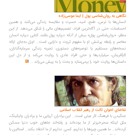
اهی به روان‌شناسی پول | ایما موسی‌زاده
سان‌ها با ترس، طمع، امید، حسرت و مقایسه زندگی می‌کنند و همین
ساسات، حتی در آگاه‌ترین افراد، تصمیم‌های مالی را شکل می‌دهد. از این
ظر، «روان‌شناسی پول» بیش از آنکه درباره پول باشد، کتابی درباره انسان
اصر و رابطه پرتنش او با مفهوم ثروت و دارایی است... اوزل به‌جای ارائه
خه‌های مستقیم یا توصیه‌های دستوری، تجربه زندگی سرمایه‌گذاران،
رآفرینان، میلیاردرها و حتی افراد عادی را روایت می‌کند و از دل این
ستان‌ها روایت خود را برمی‌سازد و بحث را به پیش می‌راند
...
اضای اخوان ثالث از رهبر انقلاب اسلامی
گیدن با فرهنگ کار عبثی است... این برادران آریایی ما و برادران وایکینگ،
ل اینکه سحرخیزتر از ما بوده‌اند و رفته‌اند جاهای خوب دنیا مسکن
ده‌اند... ما همین چیزها را نداریم. کسی نداریم از ما انتقاد بکند... استالین با