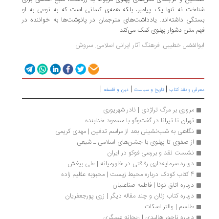
اخت نه تنها یک پیامبر، بلکه همه‌ی کسانی است که به نوعی به او
تگی داشته‌اند. یادداشت‌های مترجمان در پانوشت‌ها به خواننده در
م متن دشوار پهلوی کمک می‌کند.
والفضل خطیبی. فرهنگ آثار ایرانی اسلامی. سروش
|
|
|
رفی و نقد کتاب
تاریخ و سیاست
دین و فلسفه
مروری بر مرگ تراژدی | نادر شهریوری 
تهران تا تیرانا در گفت‌وگو با مسعود خدابنده
نگاهی به شب‌نشینی بعد از مراسم تدفین | مهدی کریمی
از صفوی تا پهلوی با جشن‌های اسلامی ـ شیعی
نشست نقد و بررسی فوکو در ایران
درباره سرمایه‌داری رفاقتی در خاورمیانه | علی بیغش
4 کتاب کودک درباره محیط زیست | محبوبه عظیم زاده
درباره اتاق نونا | فاطمه صناعتیان
درباره کتاب زنان و چند مقاله دیگر | زری پورجعفریان
طلسم | والتر اسکات
درباره ناجور هالیدی | ریحانه عسگری