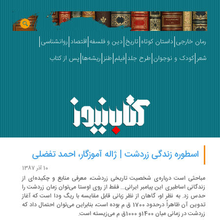
ان خارجی
داستان کوتاه
تاریخ
دین و فلسفه
اقتصاد
روانشناسی
ر
کودک و نوجوان
طرح جلد
فیلم
طنز
ریشه‌ها
پس از کتاب
اسطوره زندگی زردشت | ژاله آموزگار، احمد تفضلی
10 آذر 1387
احثی است درباره‌ی شخصیت تاریخی زردشت، معرفی منابع و چکیده‌ای از
دگانی اساطیری این پیامبر ایرانی... فقط از روی اوستا می‌توان زمان زردشت را
س زد. به نظر او، گاهان از نظر زبانی قابل مقایسه با ریگ ودا است که آغاز
تدوین آن ظاهراً درحدود 1700 ق م بوده است، بنابراین می‌توان احتمال داد که
ت در زمانی میان 1400و 1000ق م می‌زیسته است.