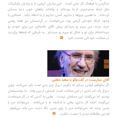
گیدن با فرهنگ کار عبثی است... این برادران آریایی ما و برادران وایکینگ،
ل اینکه سحرخیزتر از ما بوده‌اند و رفته‌اند جاهای خوب دنیا مسکن
ده‌اند... ما همین چیزها را نداریم. کسی نداریم از ما انتقاد بکند... استالین با
ود اینکه خودش گرجی بود، می‌خواست در گرجستان نیز همه روسی
ف بزنند...من میرم رو میندازم پیش آقای خامنه‌ای، من برای خودم رو
نداخته‌ام برای تو و امثال تو میرم رو میندازم... به شرطی که شماها برگردید
 مملکت خودتان خدمت کنید
...
ای سناریست در گفت‌وگو با سعید مطلبی
ر بخواهم فیلمی بسازم که بگویم دروغ چیز بدی است باور نمی‌کنند، چون
وغ یک امر جاری در این مملکت است. قبحش از بین رفته... ما بچه‌مسلمان
دیم. اما می‌گفتند این مسلمان نیست... وقتی به آدمی که در کار سینماست
‌گویند اجازه کار نداری، یعنی با شکنجه او را می‌کشند... می‌توانند من را
ین بزنند اما نمی‌توانند من را روی زمین نگه دارند، من بلند می‌شوم...
دین عاشقانه مردم را دوست داشت
...