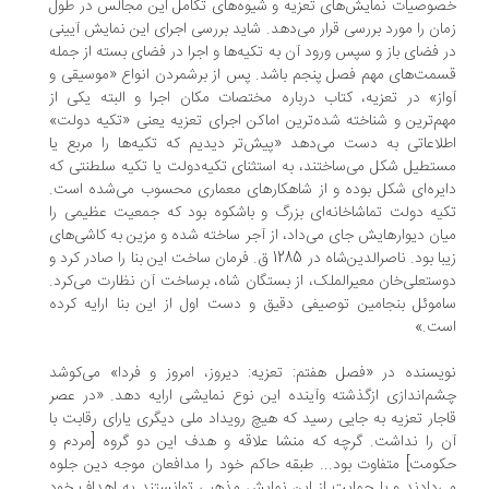
وصیات نمایش‌های تعزیه و شیوه‌های تکامل این مجالس در طول
ان را مورد بررسی قرار می‌دهد. شاید بررسی اجرای این نمایش آیینی
 فضای باز و سپس ورود آن به تکیه‌ها و اجرا در فضای بسته از جمله‌
مت‌های مهم فصل پنجم باشد. پس از برشمردن انواع «موسیقی و
از» در تعزیه، کتاب درباره مختصات مکان اجرا و البته یکی از
م‌ترین و شناخته‌ شده‌ترین اماکن اجرای تعزیه یعنی «تکیه دولت»
لاعاتی به دست می‌دهد «پیش‌تر دیدیم که تکیه‌ها را مربع یا
تطیل شکل می‌ساختند، به استثنای تکیه‌دولت یا تکیه سلطنتی که
یره‌ای شکل بوده و از شاهکارهای معماری محسوب می‌شده است.
یه دولت تماشاخانه‌ای بزرگ و باشکوه بود که جمعیت عظیمی را
ان دیوارهایش جای می‌داد، از آجر ساخته شده و مزین به کاشی‌های
زیبا بود. ناصرالدین‌شاه در 1285 ق. فرمان ساخت این بنا را صادر کرد و
ستعلی‌خان معیرالملک، از بستگان شاه، برساخت آن نظارت می‌کرد.
موئل بنجامین توصیفی دقیق و دست اول از این بنا ارایه کرده
ت.»
یسنده در «فصل هفتم: تعزیه: دیروز، امروز و فردا» می‌کوشد
م‌اندازی ازگذشته وآینده این نوع نمایشی ارایه دهد. «در عصر
جار تعزیه به جایی رسید که هیچ رویداد ملی دیگری یارای رقابت با
 را نداشت. گرچه که منشا علاقه و هدف این دو گروه [مردم و
ومت] متفاوت بود... طبقه حاکم خود را مدافعان موجه دین جلوه
‌دادند و با حمایت از این نمایش مذهبی توانستند به اهداف خود