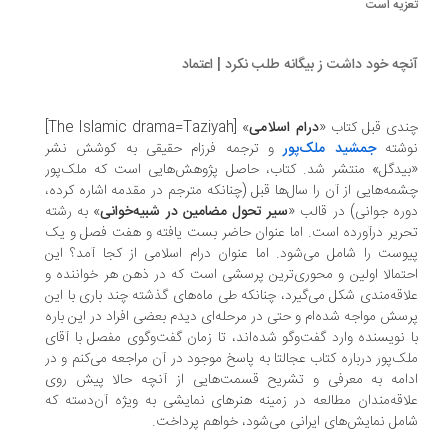
زیه است
چه خود داشت ز بیگانه طلب نکرد | اعتماد
دی قبل کتاب «
درام اسلامی
» [The Islamic drama=Taziyah]
شته
جمشید ملک‌پور
و ترجمه فرزام حقیقی به کوشش نشر
یدگل» منتشر شد. کتاب، حاصل پژوهش‌هایی است که ملک‌پور
مه‌هایی از آن را سال‌ها قبل (چنانکه مترجم در مقدمه اشاره کرده،
ره جوانی) در قالب «
سیر تحول مضامین در شبیه‌خوانی
» به رشته
ریر درآورده است. اما عنوان حاضر بست یافته و هفت فصل و یک
وست را شامل می‌شود. اما عنوان درام اسلامی از کجا آمد؟ این
تمالا اولین و محوری‌ترین پرسشی است که در ذهن هر خواننده‌ و
اقه‌مندی شکل می‌گیرد، چنانکه طی ماه‌های گذشته چند باری با این
سش مواجه شده‌ام و حتی در مرحله‌ای دیدم بعضی افراد در این باره
 نویسنده وارد گفت‌وگو شده‌اند، تا زمان گفت‌وگوی مفصل با آقای
ک‌پور درباره کتاب عجالتا به پاسخ موجود در آن مراجعه می‌کنم و در
امه به معرفی و تشریح قسمت‌هایی از آنچه حالا پیش روی
اقه‌مندان مطالعه در زمینه هنرهای نمایشی به ویژه آن‌دسته که
مل نمایش‌های ایرانی می‌شود، خواهم پرداخت.