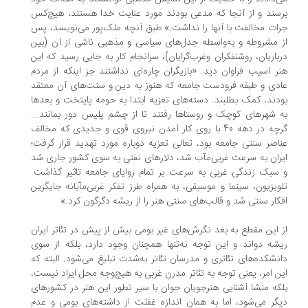
سند و از آنجا که مدعی بودند مورد عنایت خدا هستند، هیچ‌کس
ات مخالفت با آنها را نداشت.» طبق آنچه ملک‌پور می‌نویسد، ‌پس
 مشروطه و به‌واسطه جدل‌های سیاسی و مذهبی ناشی از آن (بین
باریان، روشنفکران وغرب‌گرایان)، سرانجام کار به جایی رسید که این
ر آسیب فراوان دید. «بازیگران چاره‌ای نداشتند جز اینکه از مردم
دی و طبقه فرودست جامعه‌ که هنوز به دین و سنت‌های آن معتقد
دند، کمک بطلبند. دسته‌های تعزیه ابتدا به حومه پایتخت و بعدها
 شهرهای کوچک و روستاها رفتند تا از چشم پلیس دور بمانند...
گرچه در دهه 40 با روی کار آمدن نیروی قوی و جدیدی که مخالف
اصر سنتی جامعه بود، تعالی تعزیه دوباره مورد تهدید قرار گرفت؛
یران به سرعت غربی‌مآب شد، دلارهای نفتی به سوی کشور جاری شد
سبک زندگی غربی به سرعت بر تمام زوایای جامعه تاثیر گذاشت.
ویزیون، سینما و موسیقی، ‌به همراه طرز تفکر غربی‌مآبانه جایگزین
کار سنتی شد و قالب‌های سنتی هنر را از ریشه دگرگون کرد.»
 این مقطع به بعد نگرش‌های غیر بومی بیش از پیش در تئاتر ایران
شه دواند و این توجه نه‌تنها همچنان وجود دارد، بلکه از سوی
نشکده‌های تئاتری و مدرسان تئاتر به‌شدت تبلیغ می‌شود. البته که
ن امر، یعنی توجه به تئاتر مدرن غربی به هیچ‌وجه محل ایراد نیست،
که منشا آشنایی هنرجویان جوان با سیر تطور این هنر در کشورهای
گر می‌شود، اما به همان اندازه غفلت از داشته‌های بومی و عدم