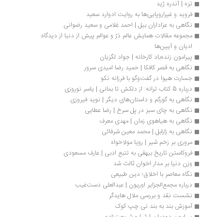
تزه | آندره ژید
فروید و غیراروپایی‌ها به روایت ادوارد سعید
نگاهی به عزاداران بیل | احمد غلامی و سعید رضوانی
مجموعه مقالات همایش عالم ذرّ و عوالم پیش از دنیا از دیدگاه 
ادیان و آیین‌ها
پیرامون زنده‌باد کارخانه | جواد لگزیان
نگاهی به قصر کافکا | حمید رضا امیدی سرور
جسارت هیوا در گفت‌وگو با فرزانه نکو
درباره 5 کتاب‌ ترانه: از دلکش تا بمانی | یاسر نوروزی
نگاهی به گورگم و داستان‌های دیگر | نوید فیروزی
نگاهی به چای سبز در پل سرخ | رضا عطایی
نگاهی به هیاهوی زمان | مهدی معرف
نگاهی به زارابل | محمد معین شرفائی
مروری بر زخم شیر | رویا مولاخواه
فروکاستن تاریخ بیهقی به تتبع ادبی | عارف مسعودی
وزن دنیا بر مدار اخوان ثالث شد
نگاه معاصر با اخلاق؛ دین طبیعی
درباره مجمع‌الجزایر اوریون | عبدالعلی دست‌غیب
نشست نقد و بررسی ملال هایدگر
آموزش بند به بند نی چپ کوک