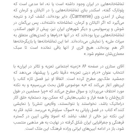
اشاخانه‌هایی در ایران وجود داشته است یا نه، اما مدعی است که
وتارک گفته، اسکندر بنای تماشاخانه‌هایی را در اکباتان و کرمان که
پیش از آمدن وی (Carmenie)، دایر بوده‌اند، کشف کرد و نتیجه
‌گیرد که اگر اکباتان و کرمان، تماشاخانه داشته‌اند، پس بی‌گمان در
ش و پرسپولیس و دیگر شهرهای ایران نیز، پیش از ظهور اسکندر،
اشاخانه‌هایی برپا بوده‌اند که در آنها «درام‌ها و کمدی‌های متعلق به
راث ملی» را نمایش می‌داده‌‌اند. اما این تماشاخانه‌ها یا بازیگرخانه‌ها
ر هم بوده‌اند، هیچ اثری از آنها باقی نمانده است تا سبک
ماری‌شان معلوم شود.»
آقای ستاری در صفحه 86 «زمینه‌ اجتماعی تعزیه و تئاتر در ایران» با
تخاب عنوان «درام دینی تعزیه» دقیقا نامی را پیشنهاد می‌دهد که
شید ملک‌پور مطرح کرده است. اتفاقا او نیز فصل تازه کتاب را
ن‌طور آغاز می‌کند که «به موضوعی قابل بحث می‌رسیم» و به نکته
رد اختلاف می‌پردازد و سوال مطرح می‌کند که «چرا مسلمین در طول
ریخ‌شان با همه فراز و نشیب‌هایش که ممکن بود دستمایه خلق آثار
اماتیک باشد، نخواستند یا نتوانستند، وقایعی تنش‌زا را نمایشی
ند؟» کتاب در فصل پایانی به «سوگ سیاوش» می‌رسد. شاید فکر به
ن نکته نیز خالی از لطف نباشد که اصولا وقتی آیین در گستره
هنگی و جغرافیایی ایران شکل گرفته در نهایت به هر مذهبی منتسب
د، باز در ادامه آیین‌های ایرانی و‌زاده فرهنگ این ملک است.