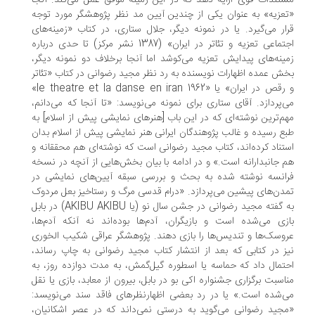
تندات قوی ارایه دهد که در این زمینه موفق عمل می‌کند. آنجا
عزیه» به عنوان یکی از چندین آیین مد نظر پژوهشگر مورد توجه
ار می‌گیرد. یا در نمونه دیگر، جلال ستاری، در کتاب «زمینه‌های
اجتماعی تعزیه و تئاتر در ایران» (1387 نشر مرکز) تا حدی درباره
ینه‌های پیدایش تعزیه می‌کوشد اما آنجا برخلاف دو نمونه دیگر،
ش عمده اظهارات نویسنده به رد نظر مجید رضوانی در کتاب «تئاتر
و رقص در ایران» یا «le theatre et la danse en iran 1962»
‌پردازد. آقای ستاری برای نمونه می‌نویسد: «تا آنجا که می‌دانم،
م‌ترین نوشته‌ای که در این باب [هنرهای نمایشی پیش از اسلام] به
ع رسیده و غالب پژوهندگان ایرانی هنر نمایشی پیش از اسلام بدان
تناد کرده‌اند، کتاب مجید رضوانی است که نوشته‌ای هم محققانه و
 جانبدارانه است.» و در ادامه با بیان بخش‌هایی از آنچه در نسخه
انسه نوشته شده به بحث و بررسی سبقه آیین‌های نمایشی در
دن‌های پیشین می‌پردازد. «درام قدسی مرگ و رستاخیز بعل مردوک
به گفته مجید رضوانی در جشن سال نو (یا AKIBU AKIBU) در بابل
زی می‌شده است و بازیگران، آدم‌ها بوده‌اند نه آنکه آدم‌ها،
وسک‌ها و تندیس‌ها را بازی دهند. پژوهشگر عراقی شکیب الخوری
ز در کتابی که بعد از انتشار کتاب مجید رضوانی به چاپ رساند،
تمال داد که حماسه یا اسطوره گیل‌گمش، به مدت دوازده روز، به
اسبت برگزاری جشنواره اکی بو در بابل، بیرون از معابد، بازی یا نقل
‌شده است.» یا در رد بعضی اظهارنظرهای فاقد سند می‌نویسد:
جید رضوانی می‌گوید به درستی نمی‌داند که در عصر اشکانیان،