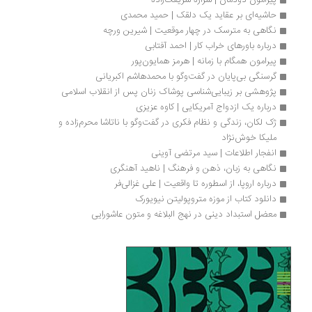
پیرامون دودمان | شراره شریعت‌زاده
حاشیه‌ای بر عقاید یک دلقک | حمید محمدی
نگاهی به مترسک در چهار موقعیت | شیرین ورچه
درباره باورهای خراب کار | احمد آفتابی
پیرامون همگام با زمانه | هرمز همایون‌پور
گرسنگی بی‌پایان در گفت‌وگو با محمدهاشم اکبریانی
پژوهشی بر زیبایی‌شناسی پوشاک زنان پس از انقلاب اسلامی
درباره یک ازدواج آمریکایی | کاوه عزیزی
ژک لکان، زندگی و نظام فکری در گفت‌وگو با ناتاشا محرم‌زاده و 
ملیکا خوش‌‌نژاد 
انفجار اطلاعات | سید مرتضی آوینی
نگاهی به زبان، ذهن و فرهنگ | ناهید آهنگری
درباره اروپا، از اسطوره تا واقعیت | علی غزالی‌فر
دانلود کتاب از موزه متروپولیتن نیویورک
معضل استبداد دینی در نهج البلاغه و متون عاشورایی