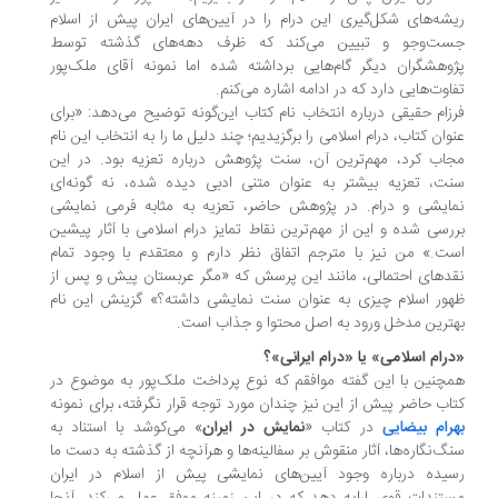
شه‌های شکل‌گیری این درام را در آیین‌های ایران پیش از اسلام
ت‌وجو و تبیین می‌کند که ظرف دهه‌های گذشته توسط
وهشگران دیگر گام‌هایی برداشته شده اما نمونه‌ آقای ملک‌پور
اوت‌هایی دارد که در ادامه اشاره می‌کنم.
زام حقیقی درباره انتخاب نام کتاب این‌گونه توضیح می‌دهد: «برای
وان کتاب، درام اسلامی را برگزیدیم؛ چند دلیل ما را به انتخاب این نام
اب کرد، مهم‌ترین آن، سنت پژوهش درباره تعزیه بود. در این
ت، تعزیه بیشتر به عنوان متنی ادبی دیده شده، نه گونه‌ای
ایشی و درام. در پژوهش حاضر، تعزیه به مثابه فرمی نمایشی
رسی شده و این از مهم‌ترین نقاط تمایز درام اسلامی با آثار پیشین
ت.» من نیز با مترجم اتفاق نظر دارم و معتقدم با وجود تمام
دهای احتمالی، مانند این پرسش که «مگر عربستان پیش و پس از
ور اسلام چیزی به عنوان سنت نمایشی داشته؟» گزینش این نام
ترین مدخل ورود به اصل محتوا و جذاب است.
رام اسلامی» یا «درام ایرانی»؟
چنین با این گفته موافقم که نوع پرداخت ملک‌پور به موضوع در
اب حاضر پیش از این نیز چندان مورد توجه قرار نگرفته، برای نمونه
رام بیضایی
در کتاب «
نمایش در ایران
» می‌کوشد با استناد به
گ‌نگاره‌ها، آثار منقوش بر سفالینه‌ها و هرآنچه از گذشته به دست ما
یده درباره وجود آیین‌های نمایشی پیش از اسلام در ایران