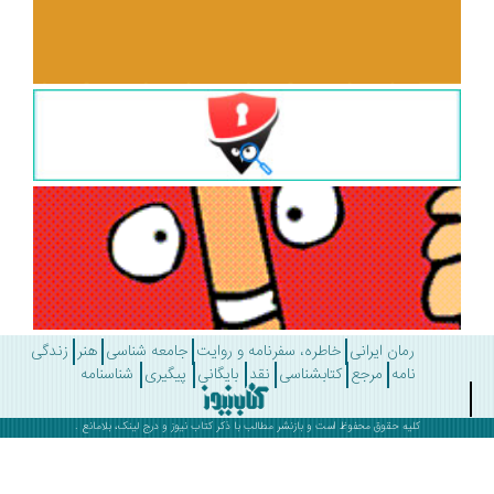
رمان ایرانی
خاطره، سفرنامه و روایت
جامعه شناسی
هنر
زندگی
نامه
مرجع
کتابشناسی
نقد
بایگانی
پیگیری
شناسنامه
کلیه حقوق محفوظ است و بازنشر مطالب با ذکر
کتاب نیوز
و درج لینک، بلامانع .