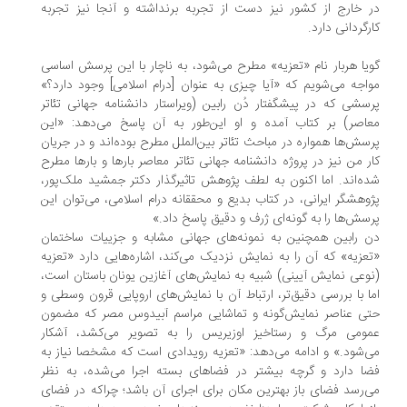
 خارج از کشور نیز دست از تجربه برنداشته و آنجا نیز تجربه‌
رگردانی دارد.
یا هربار نام «تعزیه» مطرح می‌شود، به ناچار با این پرسش اساسی
اجه می‌شویم که «آیا چیزی به عنوان‌ [درام اسلامی] وجود دارد؟»
سشی که در پیشگفتار دُن رابین (ویراستار دانشنامه جهانی تئاتر
اصر) بر کتاب آمده و او این‌طور به آن پاسخ می‌دهد: «این
سش‌ها همواره در مباحث تئاتر بین‌الملل مطرح بوده‌اند و در جریان
ر من نیز در پروژه دانشنامه جهانی تئاتر معاصر بارها و بارها مطرح
ه‌اند. اما اکنون به لطف پژوهش تاثیرگذار دکتر جمشید ملک‌پور،
وهشگر ایرانی، در کتاب بدیع و محققانه درام اسلامی، می‌توان این
سش‌ها را به گونه‌ای ژرف و دقیق پاسخ داد.»
 رابین همچنین به نمونه‌های جهانی مشابه و جزییات ساختمان
عزیه» که آن را به نمایش نزدیک می‌کند، اشاره‌هایی دارد «تعزیه
وعی نمایش آیینی) شبیه به نمایش‌های آغازین یونان باستان است،
ا با بررسی دقیق‌تر، ارتباط آن با نمایش‌های اروپایی قرون وسطی و
ی عناصر نمایش‌گونه و تماشایی مراسم آبیدوس مصر که مضمون
ومی مرگ و رستاخیز اوزیریس را به تصویر می‌کشد، آشکار
‌شود.» و ادامه می‌دهد: ‌«تعزیه رویدادی است که مشخصا نیاز به
ا دارد و گرچه بیشتر در فضاهای بسته اجرا می‌شده، به نظر
‌رسد فضای باز بهترین مکان برای اجرای آن باشد؛ چراکه در فضای