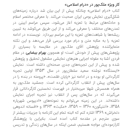
ر ویژه ملک‌پور در «درام اسلامی»
اب «درام اسلامی» چنانکه پیش از این بیان شد درباره زمینه‌های
ل‌گیری نمایش بومی ایران صحبت می‌کند. با معرفی مختصر اسلام
حادثه‌های مرتبط با تعزیه آغاز می‌شود، سپس مراسم آیینی در
دن‌های مختلف را معرفی می‌کند و از این طریق می‌کوشد به تبیین
شه‌ها یا شباهت‌های تعزیه با این مراسم بپردازد. نویسنده در ادامه
زیه را به مثابه متن و درام مورد بررسی قرار می‌دهد و این نکته
مایز‌کننده پژوهش آقای ملک‌پور در مقایسه با بسیاری از
وهش‌های پیش از خودش است؛ او همچون
بهرام بیضایی
در مقام
دی آشنا به مقوله اجرایی هنرهای نمایشی مشغول تحقیق و پژوهش
ه و پیش‌ از این تجربه‌های جدی صحنه‌ای داشته است. ‌نمایش
«ایستگاه» نوشته سعید سلطا‌ن‌پور در سال 1353 اولین تجربه
رگردانی‌ او بوده و در ادامه نیز «پایان ظلمت»، «پرومته در بند» را در
ل‌های پیش از انقلاب کارگردانی کرده است. جمشید ملک‌پور به
راه همسرش شهلا میربختیار در فهرست نخستین کارگردانانی قرار
‌گیرند که در سال‌های پس از انقلاب نیز تجربه اجرای نمایش
شته‌اند. در این زمینه می‌توانم به نمونه‌های «ادیپوس شهریار»
1358، «آنتیگون» 1360 – 1359، «مکبث» 1363 و «افسانه اندوهی
دلخراش» 1369 اشاره کنم که البته تمام این کارنامه با جزییات بیشتر از
ی مترجم در مقدمه کتاب آمده است. بنابراین با پژوهشگر
رآزموده‌ای مواجه هستیم، ضمن اینکه در سال‌های زندگی و تدریس