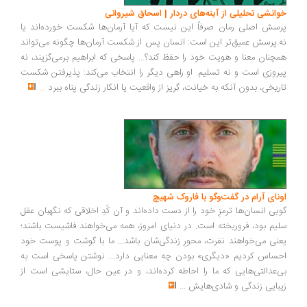
انشی تحلیلی از آینه‌های دردار | اسحاق شیروانی
سش اصلی رمان صرفاً این نیست که آیا آرمان‌ها شکست خورده‌اند یا
.پرسش عمیق‌تر این است: انسان پس از شکست آرمان‌ها چگونه می‌تواند
چنان معنا و هویت خود را حفظ کند؟... پاسخی که ابراهیم برمی‌گزیند، نه
روزی است و نه تسلیم. او راهی دیگر را انتخاب می‌کند: پذیرفتن شکست
ریخی، بدون آنکه به خیانت، گریز از واقعیت یا انکار زندگی پناه ببرد
...
ونای آرام در گفت‌وگو با فاروک شهیچ
یی انسان‌ها ترمزِ خود را از دست داده‌اند و آن کُدِ اخلاقی که نگهبان عقل
یم بود، فروریخته است. در دنیای امروز، همه می‌خواهند فاشیست باشند؛
نی می‌خواهند نفرت، محورِ زندگی‌شان باشد... ما با گوشت و پوست خود
ساس کردیم «دیگری» بودن چه معنایی دارد... نوشتن پاسخی است به
‌عدالتی‌هایی که ما را احاطه کرده‌اند، و در عین حال، ستایشی است از
بایی زندگی و شادی‌هایش
...