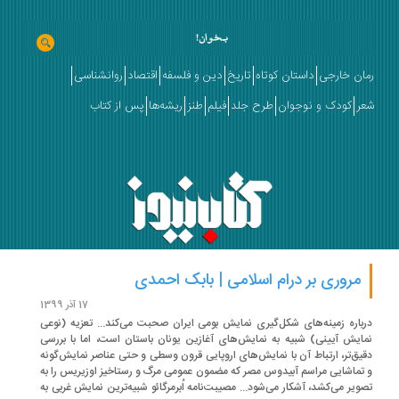
ان خارجی
داستان کوتاه
تاریخ
دین و فلسفه
اقتصاد
روانشناسی
ر
کودک و نوجوان
طرح جلد
فیلم
طنز
ریشه‌ها
پس از کتاب
مروری بر درام اسلامی | بابک احمدی
17 آذر 1399
باره زمینه‌های شکل‌گیری نمایش بومی ایران صحبت می‌کند... تعزیه (نوعی
ایش آیینی) شبیه به نمایش‌های آغازین یونان باستان است، اما با بررسی
یق‌تر، ارتباط آن با نمایش‌های اروپایی قرون وسطی و حتی عناصر نمایش‌گونه
تماشایی مراسم آبیدوس مصر که مضمون عمومی مرگ و رستاخیز اوزیریس را به
ویر می‌کشد، آشکار می‌شود... مصیبت‌نامه اُبرمرگائو شبیه‌ترین نمایش غربی به