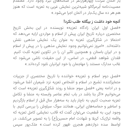
ز امکان شرکت چهارهزارنفر در صحنه‌های نبرد وجود دارد. معتقدم
یبت‌نامه اُبرمرگائو شبیه‌ترین نمایش غربی به تعزیه است که هنوز
 هر ده سال یک‌بار در آلمان اجرا می‌شود.»
چه خود داشت ز بیگانه طلب نکرد!
صل اول: ایران: زادگاه تعزیه» نویسنده در این بخش تاریخ
تصری درباره تاریخ ایران پیش از اسلام و مواردی ارایه می‌دهد که
تمالا در شکل‌گیری تعزیه به عنوان یک نمایش مذهبی نقش
شته‌اند. «امروز نمی‌توانیم وجود نمایش مذهبی را در پیش از اسلام
در ایران باستان و همچنین تاثیر آن را در تکوین تعزیه ثابت کنیم.
دان شواهد قطعی، در اساس، از این حقیقت ناشی می‌شود که
لب مدارک مستند را مهاجمان یا خود ایرانیان نابود کرده‌اند.»
صل دوم: اسلام و تعزیه» خواننده با تاریخ مختصری از جزییات
مایز‌کننده تشیع در اسلام و اشخاص تعزیه نزد شیعیان آشنا می‌شود
در ادامه یعنی «فصل سوم: منشا و روند شکل‌گیری تعزیه» است که
‌خوانیم «اگر بنا باشد در باب تمام عناصر وابسته به منشا و تکامل
زیه صحبت کنیم، به ناچار باید به سه‌هزار سال قبل از اسلام بازگردیم
اساطیر و حماسه‌های ایرانی، همانند سوگ سیاوش را بررسی کنیم. با
ود این، به قطعیت می‌توان گفت که قالب نمایشی کامل تعزیه که
قعه تراژیک کربلا و شهادت امام حسین(ع) را به تصویر می‌کشد، در
اسط سده دوازدهم هجری ظهور کرده است.» ملک‌پور سپس