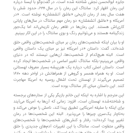
یزه ابوالحسن نجفی شناخته شده است، در گفت‌وگو با ایسنا درباره
این رمان اظهار کرد: سانتاگ این رمان را در سال ۱۹۹۹، حدود شش یا
ت سال بعد از رمان تاریخی «عاشق آتشفشان» نوشته است. «در
ریکا» و «عاشق آتشفشان» دو رمان مهم سانتاگ در سال‌های پایانی
ری‌اش هستند. این رمان‌ها در ظاهر رمان تاریخی‌اند اما یک‌جور
دگینامه هستند و می‌توانیم رنگ و بوی سانتاگ را در این آثار ببینیم.
 با بیان اینکه شخصیت‌های رمان بر مبنای شخصیت‌های واقعی خلق
ه‌اند، گفت: داستان «در آمریکا» نیز بر مبنای یک داستان واقعی
ت. البته هیچ‌کدام از شخصیت‌ها، آن‌هایی نیستند که در دنیای
قعی می‌بینیم؛ بلکه سانتاگ تغییر اساسی در شخصیت‌ها ایجاد کرده
ت. داستان اصلی کتاب درباره یک هنرپیشه بسیار معروف لهستانی
است. او به همراه همسر و گروهی از همراهانش در اواخر دهه ۱۸۷۰
میم می‌گیرند از لهستان تحت اشغال روسیه به آمریکا مهاجرت
ند. این داستان مبنای کار سانتاگ بوده است.
ن مترجم با اشاره به اینکه این خانم بازیگر یکی از ستاره‌های برجسته
شناخته‌شده لهستان است، افزود: زمانی که آن‌ها به آمریکا می‌آیند
ای اینکه با سلیقه آمریکایی تطبیق پیدا کند، نامش را عوض می‌کند و
‌ناچار یک‌سری چیزها را می‌پذیرد. البته این شخصیت‌ها در رمان
ییر پیدا کرده‌اند؛ رفتار و کنش‌های شخصیت‌ها با شخصیت‌های
قعی متفاوت است، سانتاگ با این تغییرات آدم‌های جدیدی را خلق
ده است. اگر این خانم هنرپیشه لهستانی را بشناسید، فکر می‌کنید