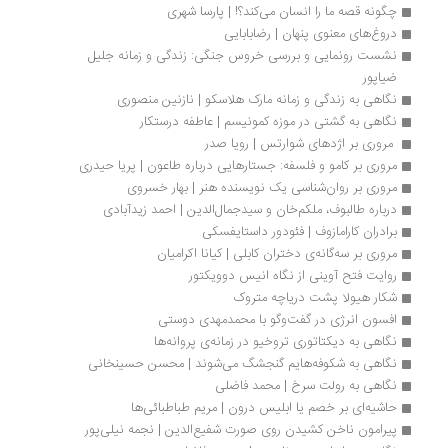
چگونه قصه ما را انسان می‌کند؟! | پارسا شهری
دروغ‌های معنوی پنهان | رضابابايی
نشست رونمایی و بررسی خروس جنگی: زندگی و زمانه جلیل 
ضیاپور
نگاهی به زندگی و زمانه مارک هلاسکو | نازنین منصوری
نگاهی به گشتی در موزه کمونیسم | عاطفه درستکار 
 مروری بر اژدهای شوارتس | رویا صدر
مروری بر کامو و فلسفه: جستارهایی درباره طاعون | پریا حیدری
مروری بر روان‌شناسی یک نویسنده هنر | بهار خسروی
درباره طالبوف، ملکم‌خان و سیدجمال‌الدین | احمد زیدآبادی
برادران کارامازوف | فئودور داستایفسکی
مروری بر سه‌گانه‌ی دختران کابلی | کیانا اکرامیان
روایت فتح آوینی از نگاه انیس دوویکتور
شکار هیولا پشت دریاچه متروک
افسون انرژی در گفت‌وگو با محمدمهدی دوستی
نگاهی به دیکتاتوری تروخیو در زمانه‌ی پروانه‌ها
نگاهی به شکوفه‌هایم گنجشگ می‌شوند | محسن حسینخانی
نگاهی به رولت سرخ | محمد فاضلی
حاشیه‌ای بر خصم یا ابلیس درون | مریم طباطبائی‌ها
پیرامون ناخن کشیدن روی صورت شفیع‌الدین | نجمه نیلی‌پور