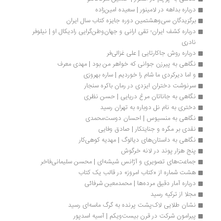
درباره بداهه در لامینور | سعیده امین‌زاده
برگزیدگان سی‌وهشتمین دوره جایزه کتاب سال ایران
درباره کشف ایران؛ تقی ارانی و جهان‌وطن‌گرایی رادیکال او | نیلوفر 
نادری
درباره روش جاکارتایی | علی غزالی‌فر
نگاهی به پیرزن جوانی که خواهر من بود | مهدی معرف
و اما دیرکردی ما شام را خوردیم | ساره بهروزی
سرنوشت دختران ایزدی در رمان باکره سنجار
نگاهی به جاناتان مرغ دریایی | حسن نظری
دختری به نام نل دوباره به تهران رسید
نگاهی به منسیوس | احسان دوست‌محمدی
نقدی بر مگره و جنایتکار | صادق وفایی
نگاهی به داستان‌های دیالوگ | مهدیه کوهی‌کار
پنج هزار پوند در لانه خرگوش
جماعت‌های تصویری و آژانس شیشه‌ای | محسن سلیمانی‌‏فاخر
هشت شماره از «کتاب امروز» در قالب یک کتاب
درباره آمار دقیق مرده‌ها | محمدمعین شرفائی
مجلا از ترکیه رسید
نشان طلایی لاک‌پشت پرنده به گرگ ماسه‌ای رسید
پیرامون شرکت در قرن بیست‌ویکم | آسیه اسدپور