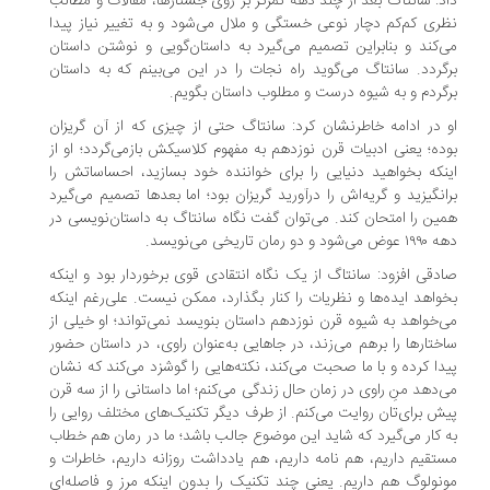
د: سانتاگ بعد از چند دهه تمرکز بر روی جستارها، مقالات و مطالب
ری کم‌کم دچار نوعی خستگی و ملال می‌شود و به تغییر نیاز پیدا
‌کند و بنابراین تصمیم می‌گیرد به داستان‌گویی و نوشتن داستان
گردد. سانتاگ می‌گوید راه نجات را در این می‌بینم که به داستان
گردم و به شیوه درست و مطلوب داستان بگویم.
 در ادامه خاطرنشان کرد: سانتاگ حتی از چیزی که از آن گریزان
ده؛ یعنی ادبیات قرن نوزدهم به مفهوم کلاسیکش بازمی‌گردد؛ او از
نکه بخواهید دنیایی را برای خواننده خود بسازید، احساساتش را
انگیزید و گریه‌اش را درآورید گریزان بود؛ اما بعدها تصمیم می‌گیرد
ین را امتحان کند. می‌توان گفت نگاه سانتاگ به داستان‌نویسی در
شود و دو رمان تاریخی می‌نویسد.
دقی افزود: سانتاگ از یک نگاه انتقادی قوی برخوردار بود و اینکه
واهد ایده‌ها و نظریات را کنار بگذارد، ممکن نیست. علی‌رغم اینکه
‌خواهد به شیوه قرن نوزدهم داستان بنویسد نمی‌تواند؛ او خیلی از
ختارها را برهم می‌زند، در جاهایی به‌عنوان راوی، در داستان حضور
دا کرده و با ما صحبت می‌کند، نکته‌هایی را گوشزد می‌کند که نشان
‌دهد منِ راوی در زمان حال زندگی می‌کنم؛ اما داستانی را از سه قرن
ش برای‌تان روایت می‌کنم. از طرف دیگر تکنیک‌های مختلف روایی را
 کار می‌گیرد که شاید این موضوع جالب باشد؛ ما در رمان هم خطاب
تقیم داریم، هم نامه داریم، هم یادداشت روزانه داریم، خاطرات و
نولوگ هم داریم. یعنی چند تکنیک را بدون اینکه مرز و فاصله‌ای