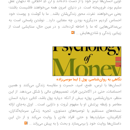
یی انسان‌ها ترمزِ خود را از دست داده‌اند و آن کُدِ اخلاقی که نگهبان عقل
یم بود، فروریخته است. در دنیای امروز، همه می‌خواهند فاشیست باشند؛
نی می‌خواهند نفرت، محورِ زندگی‌شان باشد... ما با گوشت و پوست خود
ساس کردیم «دیگری» بودن چه معنایی دارد... نوشتن پاسخی است به
‌عدالتی‌هایی که ما را احاطه کرده‌اند، و در عین حال، ستایشی است از
بایی زندگی و شادی‌هایش
...
اهی به روان‌شناسی پول | ایما موسی‌زاده
سان‌ها با ترس، طمع، امید، حسرت و مقایسه زندگی می‌کنند و همین
ساسات، حتی در آگاه‌ترین افراد، تصمیم‌های مالی را شکل می‌دهد. از این
ظر، «روان‌شناسی پول» بیش از آنکه درباره پول باشد، کتابی درباره انسان
اصر و رابطه پرتنش او با مفهوم ثروت و دارایی است... اوزل به‌جای ارائه
خه‌های مستقیم یا توصیه‌های دستوری، تجربه زندگی سرمایه‌گذاران،
رآفرینان، میلیاردرها و حتی افراد عادی را روایت می‌کند و از دل این
ستان‌ها روایت خود را برمی‌سازد و بحث را به پیش می‌راند
...