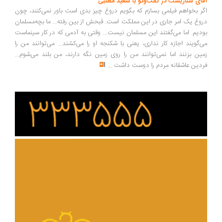
ای سناریست در گفت‌وگو با سعید مطلبی
ر بخواهم فیلمی بسازم که بگویم دروغ چیز بدی است باور نمی‌کنند، چون
وغ یک امر جاری در این مملکت است. قبحش از بین رفته... ما بچه‌مسلمان
دیم. اما می‌گفتند این مسلمان نیست... وقتی به آدمی که در کار سینماست
‌گویند اجازه کار نداری، یعنی با شکنجه او را می‌کشند... می‌توانند من را
ین بزنند اما نمی‌توانند من را روی زمین نگه دارند، من بلند می‌شوم...
دین عاشقانه مردم را دوست داشت
...