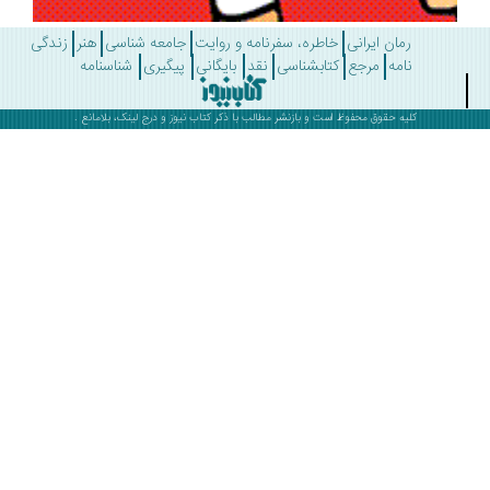
رمان ایرانی
خاطره، سفرنامه و روایت
جامعه شناسی
هنر
زندگی
نامه
مرجع
کتابشناسی
نقد
بایگانی
پیگیری
شناسنامه
کلیه حقوق محفوظ است و بازنشر مطالب با ذکر
کتاب نیوز
و درج لینک، بلامانع .