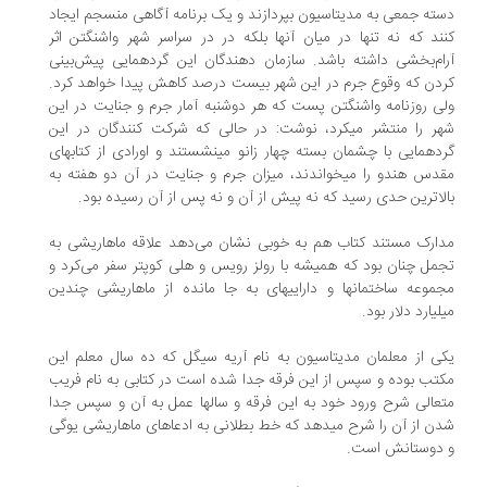
ته جمعی به مدیتاسیون بپردازند و یک برنامه آگاهی منسجم ایجاد
ند که نه تنها در میان آنها بلکه در در سراسر شهر واشنگتن اثر
ام‌بخشی داشته باشد. سازمان دهندگان این گردهمایی پیش‌بینی
دن که وقوع جرم در این شهر بیست درصد کاهش پیدا خواهد کرد.
ی روزنامه واشنگتن پست که هر دوشنبه آمار جرم و جنایت در این
ر را منتشر میکرد، نوشت: در حالی که شرکت کنندگان در این
دهمایی با چشمان بسته چهار زانو مینشستند و اورادی از کتابهای
دس هندو را میخواندند، میزان جرم و جنایت در آن دو هفته به
لاترین حدی رسید که نه پیش از آن و نه پس از آن رسیده بود.
ارک مستند کتاب هم به خوبی نشان می‌دهد علاقه ماهاریشی به
مل چنان بود که همیشه با رولز رویس و هلی کوپتر سفر می‌کرد و
موعه ساختمانها و داراییهای به جا مانده از ماهاریشی چندین
لیارد دلار بود.
ی از معلمان مدیتاسیون به نام آریه سیگل که ده سال معلم این
تب بوده و سپس از این فرقه جدا شده است در کتابی به نام فریب
عالی شرح ورود خود به این فرقه و سالها عمل به آن و سپس جدا
ن از آن را شرح میدهد که خط بطلانی به ادعاهای ماهاریشی یوگی
 دوستانش است.