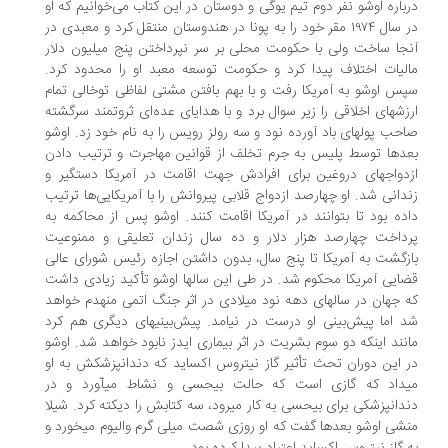
باره اوشو نفر دوم تیم یوگی و دوستان در این کتاب می‌خوانیم که او
در سال ۱۹۷۴ مقر خود را به پونا در هندوستان منتقل کرد و معبدی در
جا ساخت ولی با حکومت محلی بر سر نپرداختن پنج میلیون دلار
لیات اختلاف پیدا کرد و حکومت توسعه معبد او را محدود کرد.
س اوشو به آمریکا رفت و با بهم بافتن مشتی لفاظی‌ توخالی تمام
زشهای اخلاقی را زیر سوال برد و با هدایای عده‌ای ثروتمند سرگشته
حب پولهای باد آورده نود و سه رولز رویس را به نام خود زد. اوشو
دها توسط پلیس به جرم تخلف از قوانین مهاجرت و ترتیب دادن
دواجهای دروغین برای افرادش جهت اقامت در آمریکا دستگیر و
دانی شد. او چهارصد ازدواج قلابی پیروانش را با آمریکایی‌ها ترتیب
ده بود تا بتوانند در آمریکا اقامت کنند. اوشو پس از محاکمه به
داخت چهارصد هزار دلار و ده سال زندان تعلیقی و ممنوعیت
زگشت به آمریکا تا پنج سال، بدون داشتن اجازه رئیس شورای عالی
ایی آمریکا محکوم شد. در طی این سالها اوشو تأکید زیادی داشت
 جهان در سالهای دهه نود میلادی در اثر جنگ اتمی منهدم خواهد
 اما پیش‌بینی او درست در نیامد. پیش‌بینیهای دیگری هم کرد
نند اینکه دو سوم بشریت در اثر بیماری ایدز نابود خواهد شد. اوشو
 این دوران تحث تأثیر گاز نیتروس اکساید که دندانپزشکش به او
یداد که گازی است که حالت بیحسی و نشاط میآورد و در
دانپزشکی برای بیحسی به کار میرود، سه کتابش را دیکته کرد. شیلا
شی اوشو بعدها گفت که او روزی شصت میلی گرم والیوم میخورد و