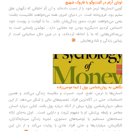
ونای آرام در گفت‌وگو با فاروک شهیچ
یی انسان‌ها ترمزِ خود را از دست داده‌اند و آن کُدِ اخلاقی که نگهبان عقل
یم بود، فروریخته است. در دنیای امروز، همه می‌خواهند فاشیست باشند؛
نی می‌خواهند نفرت، محورِ زندگی‌شان باشد... ما با گوشت و پوست خود
ساس کردیم «دیگری» بودن چه معنایی دارد... نوشتن پاسخی است به
‌عدالتی‌هایی که ما را احاطه کرده‌اند، و در عین حال، ستایشی است از
بایی زندگی و شادی‌هایش
...
اهی به روان‌شناسی پول | ایما موسی‌زاده
سان‌ها با ترس، طمع، امید، حسرت و مقایسه زندگی می‌کنند و همین
ساسات، حتی در آگاه‌ترین افراد، تصمیم‌های مالی را شکل می‌دهد. از این
ظر، «روان‌شناسی پول» بیش از آنکه درباره پول باشد، کتابی درباره انسان
اصر و رابطه پرتنش او با مفهوم ثروت و دارایی است... اوزل به‌جای ارائه
خه‌های مستقیم یا توصیه‌های دستوری، تجربه زندگی سرمایه‌گذاران،
رآفرینان، میلیاردرها و حتی افراد عادی را روایت می‌کند و از دل این