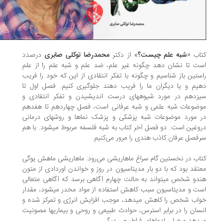
اب «
شبه علم چیست؟
» از دکتر
محمدرضا توکلی صابری
درصدد
ت تا نشان دهد چگونه غیر علم، ضد علم و شبه علم را از علم
ستین باز شناسیم و چگونه با تفکر انتقادی از این که خود را فریب
یم و یا دیگران ما را فریب دهند جلوگیری کنیم. فصل اول تا
یزدهم در مورد شیوههای درست اندیشیدن و تفکر انتقادی و
ضوعات شبه علمی و شبه عرفانی است، فصل چهاردهم تا هفدهم
 مورد موضوعات شبه پزشکی و پزشک نماها و روشهای درمانی
وغین است. دو فصل آخر کتاب به شبه فلسفه مربوط میشود. با هم
فصل عرفان کاذب هندی را مرور می‌کنیم.
اب در نخستین گام سراغ ماهاریشی می‌رود: ماهاریشی ماهش یوگی
تقد بود که با دو بار مدیتاسیون در روز و خواندن اوردادی از متون
دو شخص میتواند به حالت چهارم آگاهی برسد که آگاهی متعالی
ت و مدیتاسیون سبب کاهش استفاده از مواد مخدر میشود، مقدار
اب شخص را کاهش میدهد، موجب افزایش انرژی و تمرکز شده و
سان را در برابر استرس، حوادث طبیعی و روحی و بیماریها مصونیت