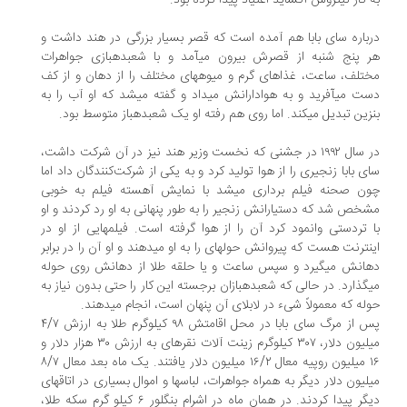
 گاز نیتروس اکساید اعتیاد پیدا کرده بود.
باره سای بابا هم آمده است که قصر بسیار بزرگی در هند داشت و
 پنج شنبه از قصرش بیرون میآمد و با شعبدهبازی جواهرات
تلف، ساعت، غذاهای گرم و میوههای مختلف را از دهان و از کف
ت میآفرید و به هوادارانش میداد و گفته میشد که او آب را به
زین تبدیل میکند. اما روی هم رفته او یک شعبدهباز متوسط بود.
در سال ۱۹۹۲ در جشنی که نخست وزیر هند نیز در آن شرکت داشت،
ی بابا زنجیری را از هوا تولید کرد و به یکی از شرکت‌کنندگان داد اما
ون صحنه فیلم برداری میشد با نمایش آهسته فیلم به خوبی
خص شد که دستیارانش زنجیر را به طور پنهانی به او رد کردند و او
 تردستی وانمود کرد آن را از هوا گرفته است. فیلمهایی از او در
نترنت هست که پیروانش حولهای را به او میدهند و او آن را در برابر
انش میگیرد و سپس ساعت و یا حلقه طلا از دهانش روی حوله
گذارد. در حالی که شعبدهبازان برجسته این کار را حتی بدون نیاز به
له که معمولاً شیء در لابلای آن پنهان است، انجام میدهند.
پس از مرگ سای بابا در محل اقامتش ۹۸ کیلوگرم طلا به ارزش ۴/۷
میلیون دلار، ۳۰۷ کیلوگرم زینت آلات نقرهای به ارزش ۳۰ هزار دلار و
۱۶ میلیون روپیه معال ۱۶/۲ میلیون دلار یافتند. یک ماه بعد معال ۸/۷
لیون دلار دیگر به همراه جواهرات، لباسها و اموال بسیاری در اتاقهای
دیگر پیدا کردند. در همان ماه در اشرام بنگلور ۶ کیلو گرم سکه طلا،