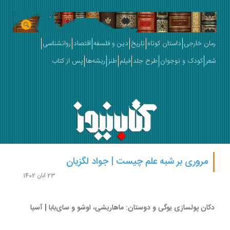
ان خارجی
داستان کوتاه
تاریخ
دین و فلسفه
اقتصاد
روانشناسی
ر
کودک و نوجوان
طرح جلد
فیلم
طنز
ریشه‌ها
پس از کتاب
مروری بر شبه علم چیست | جواد لگزیان
23 آبان 1402
ان پولسازی یوگی و دوستان: ماهاریشی، اوشو و سای‌بابا | آسیا