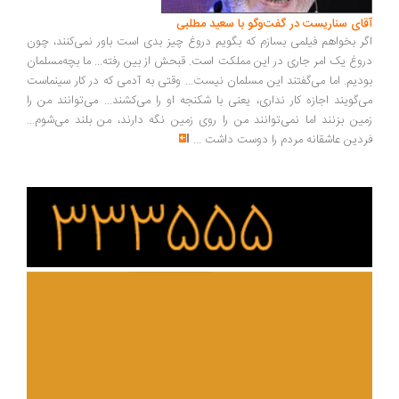
ای سناریست در گفت‌وگو با سعید مطلبی
ر بخواهم فیلمی بسازم که بگویم دروغ چیز بدی است باور نمی‌کنند، چون
وغ یک امر جاری در این مملکت است. قبحش از بین رفته... ما بچه‌مسلمان
دیم. اما می‌گفتند این مسلمان نیست... وقتی به آدمی که در کار سینماست
‌گویند اجازه کار نداری، یعنی با شکنجه او را می‌کشند... می‌توانند من را
ین بزنند اما نمی‌توانند من را روی زمین نگه دارند، من بلند می‌شوم...
دین عاشقانه مردم را دوست داشت
...