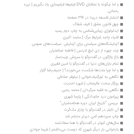
و اما چگونه با تماشای DVD فيلم‌ها فيلم‌سازی ياد بگيريم | نیره 
رحمانی
انتشار فلسفه دریدا در 296 صفحه
چهل قانون عشق | الیف شفاک 
ایدئولوژی زیبایی‌شناسی به چاپ دوم رسید
اشیاء واجد شرایط مرگ | محمد اکبری
آزمایشگاه‌های سیاستی برای آزمایش  سیاست‌های عمومی
چند چهره از دی ایچ لارنس | فاطمه صناعتیان
باغ واژگون در گفت‌وگو با سروش چیت‌ساز
تمام باران‌های دنیا در گفت‌وگو با امین فقیری 
و اما چرا ملت‌ها شکست می‌خورند؟ | حنیف‌رضا گلزار
نگاهی به تورگنیف‌خوانی | نیلوفر صادقی
روزگار سخت عالیجناب | شهره احدیت
نگاهی به فقیه سرگردان | محمد رجبی
پیرامون درد جاودانگی | پارسا شهری
 بررسی "تاریخ ایران دوره هخامنشیان" 
آن تایلر در گفت‌وگو با چارلز مک‌گرث
چاپ سیزدهم کمی دیرتر منتشر شد
سال‌های کبوتر در گفت‌وگو با هما سعادتمند
بازخوانی بار دیگر شهری که دوست می‌داشتم | شیما جوادی