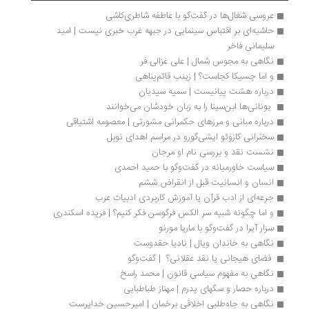
عروسی شغال‌ها در گفت‌گو با عاطفه شاطری‌کاشی
حاشیه‌ای بر اقتباس سینمایی در جبهه غرب خبری نیست | امید 
سلیمانی فاخر
نگاهی به مجوس شمال | علی غزالی فر
و اما جسیکا کجاست؟ | زینب قائم‌پناهی
درباره هشت پیانیست | سمیه سیدیان
 یونانی‌ها ابن‌سینا را به زبان خودشان می‌خوانند 
درباره مبانی و مرزهای حکمرانی مشورتی | معصومه اشتیاقی
سخنرانی کازوئو ایشی‌گورو در مراسم اهدای نوبل
نشست نقد و بررسی نام او مرجان
سیاست خاورمیانه در گفت‌وگو با حمید احمدی 
انسان و انسانیت قبل از انقراض ششم
جرعه‌ای از ادب قرآن یا آموزش کاربردی ادبیات عرب
و اما چگونه شبیه سر الکس فرگوسن فکر کنیم؟ | فریده اسکندری
سزار آیرا در گفت‌وگو با ماریا مورنو 
نگاهی به خاندان ویال | نادیا حقدوست
 فضای هیجانی یا نقد عقلانی؟  | گفت‌وگو
نگاهی به مفهوم سیاسی قانون | محمد راسخ
درباره حصار و سگهای پدرم | مهناز طباطبایی
نگاهی به جاه‌طلبی اخلاقی برخمان | امیرحسین خداپرست