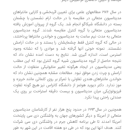
دهد و خیلی ادعاهای فراطبیعی دیگر.
در سال ۱۹۷۶ مطالعهای علمی برای تعیین اثربخشی و کارایی مانتراهای
یتاسیون متعالی در مقایسه با در حالت آرام نشستن با چشمان
ته در دانشگاه شیکاگو انجام شد. یک گروه از پیروان آموزش یافته
یتاسیون متعالی با گروه کنترل مقایسه شدند. گروه مدیتاسیون
عالی به مدت نیم ساعت به مدیتاسیون و خواندن مانتراها پرداختند،
 حالی که گروه کنترل فقط چشمایشان را بستند و در حالت آرامش
ستند. نمونه خونی آنها گرفته شد و موادی را که نشانه وجود
ترس است، اندازه گیری شد. نتایج به دست آمده نشان داد که
یجه حاصل از گروه مدیتاسیون شبیه گروه کنترل بود که این مطلب
نی مدیتاسیون در ایجاد هرگونه تغییر متابولیکی متفاوت از حالت
امش و چرت زدن موفق نبود. مطالعات مشابه همچنین نشان داد که
اندن مانتراهای هندی تفاوتی با تمرکز بر روی کلماتی مانند خربزه و
ز ندارد. دکتر دیوید هولمز از دانشگاه کانزاس نیز هیچ گونه تفاوت
زیولوژیکی میان مدیتاسیون و بیست دقیقه استراحت بر روی یک
دلی راحتی پیدا نکرد.
همچنین در سال ۱۹۹۳ در حدود پنج هزار نفر از کارشناسان مدیتاسیون
عالی از آمریکا و دیگر کشورهای جهان به واشنگتن دی سی پایتخت
ریکا آمدند تا طی برنامه کاهش جرم در واشنگتن دی سی شرکت
ند. هدف آنها این بود که در طی دو هفته اقامت در این شهر به طور