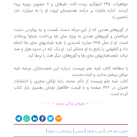
جواهرات، ۲۴۵ کیلوگرم زینت آلات نقرهای و ۸ میلیون روپیه پیدا
دند. اداره مالیات بر درآمد هندوستان ثروت او را نه میلیارد دلار
مین زد.
 گوروهای هندی که از این حرفه دست شست و به روکردن دست
تاضان و گوروهای هندی به ویژه سای بابا پرداخت باساوا پرماناند
است. او از سال ۱۹۷۵ مبارزه شدیدی را علیه شیادیهای سای بابا انجام
د و کتابهایی را راجع به او منتشر کرد. او یک تنه در حدود هزار و صد
فند شعبدهبازیهای سای بابا و گوروهای دیگر هند را برملا کرد.
 مطالعه کتاب شبه علم چیست درباره این شعبده‌بازان عرصه شبه
فان بیشتر بدانید و البته بخندید.
اب شبه علم چیست از دکتر محمد رضا توکلی صابری را انتشارات
اختران در ۳۶۶ صفحه و با قیمت 150هزار تومان رهسپار بازار کتاب
ده است.
.
.
..............
...............
تجربه‌ی زندگی دوباره
|
|
|
|
رفی و نقد کتاب
دین و فلسفه
عمومی
روان‌شناسی و حقوق