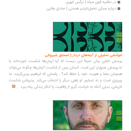
در حاشیه قوی سیاه | نرگس ابهری	
درباره سبکی تحمل‌ناپذیر هستی | صادق وفایی
انشی تحلیلی از آینه‌های دردار | اسحاق شیروانی
سش اصلی رمان صرفاً این نیست که آیا آرمان‌ها شکست خورده‌اند یا
.پرسش عمیق‌تر این است: انسان پس از شکست آرمان‌ها چگونه می‌تواند
چنان معنا و هویت خود را حفظ کند؟... پاسخی که ابراهیم برمی‌گزیند، نه
روزی است و نه تسلیم. او راهی دیگر را انتخاب می‌کند: پذیرفتن شکست
ریخی، بدون آنکه به خیانت، گریز از واقعیت یا انکار زندگی پناه ببرد
...