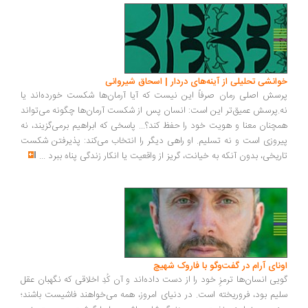
انشی تحلیلی از آینه‌های دردار | اسحاق شیروانی
سش اصلی رمان صرفاً این نیست که آیا آرمان‌ها شکست خورده‌اند یا
.پرسش عمیق‌تر این است: انسان پس از شکست آرمان‌ها چگونه می‌تواند
چنان معنا و هویت خود را حفظ کند؟... پاسخی که ابراهیم برمی‌گزیند، نه
روزی است و نه تسلیم. او راهی دیگر را انتخاب می‌کند: پذیرفتن شکست
ریخی، بدون آنکه به خیانت، گریز از واقعیت یا انکار زندگی پناه ببرد
...
ونای آرام در گفت‌وگو با فاروک شهیچ
یی انسان‌ها ترمزِ خود را از دست داده‌اند و آن کُدِ اخلاقی که نگهبان عقل
یم بود، فروریخته است. در دنیای امروز، همه می‌خواهند فاشیست باشند؛