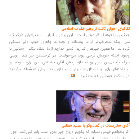
اضای اخوان ثالث از رهبر انقلاب اسلامی
گیدن با فرهنگ کار عبثی است... این برادران آریایی ما و برادران وایکینگ،
ل اینکه سحرخیزتر از ما بوده‌اند و رفته‌اند جاهای خوب دنیا مسکن
ده‌اند... ما همین چیزها را نداریم. کسی نداریم از ما انتقاد بکند... استالین با
ود اینکه خودش گرجی بود، می‌خواست در گرجستان نیز همه روسی
ف بزنند...من میرم رو میندازم پیش آقای خامنه‌ای، من برای خودم رو
نداخته‌ام برای تو و امثال تو میرم رو میندازم... به شرطی که شماها برگردید
 مملکت خودتان خدمت کنید
...
ای سناریست در گفت‌وگو با سعید مطلبی
ر بخواهم فیلمی بسازم که بگویم دروغ چیز بدی است باور نمی‌کنند، چون
وغ یک امر جاری در این مملکت است. قبحش از بین رفته... ما بچه‌مسلمان