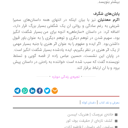
شتر بنویسد.
یان‌های شگرف
رم معدنیان
نیز با بیان اینکه در انتهای همه داستان‌های سمیرا
یفی به رغم سادگی و روانی آن یک شگفتی بسیار بزرگ قرار دارد،
افه کرد: در داستان «سازماهی» آنچه برای من بسیار شگفت انگیز
د، سهیم شدن در توهم دیگری و توهم دیگری را به عنوان باور قبول
شتن بود. اگر ایده و مفهوم را به عنوان اثر هنری یا جنبه بسیار مهمی
 یک اثر هنری در نظر بگیریم، ایده یادشده بسیار شگفت انگیز است.
ر پایان این نشست، حسین عباس زاده از قصه گویی و تسلط
یسنده گفت که سبب شده است خواننده به راحتی در داستان پیش
ود و با آن ارتباط برقرار کند.
.
.
..............
...............
تجربه‌ی زندگی دوباره
|
|
رفی و نقد کتاب
داستان کوتاه
خانه‌ی عروسک | هنریک ایبسن
 کشف تازه‌ای از حقیقت بوف کور 
پیرامون آخر داستان | فاطمه آزادی