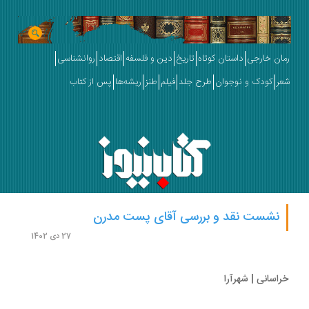
ان خارجی
داستان کوتاه
تاریخ
دین و فلسفه
اقتصاد
روانشناسی
ر
کودک و نوجوان
طرح جلد
فیلم
طنز
ریشه‌ها
پس از کتاب
نشست نقد و بررسی آقای پست مدرن
27 دی 1402
اسانی | شهرآرا