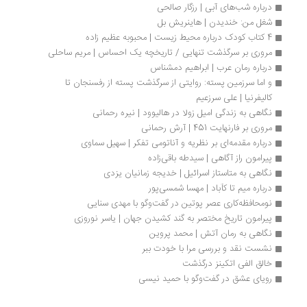
درباره شب‌های آبی | رزگار صالحی
شغل من: خندیدن | هاینریش بل
4 کتاب کودک درباره محیط زیست | محبوبه عظیم زاده
مروری بر سرگذشت تنهایی / تاریخچه یک احساس | مریم ساحلی
درباره رمان عرب | ابراهيم دمشناس
و اما سرزمین پسته: روایتی از سرگذشت پسته از رفسنجان تا 
کالیفرنیا | علی سرزعیم
نگاهی به زندگی امیل زولا در هالیوود | نیره رحمانی
مروری بر فارنهایت 451 | آرش رحمانی
درباره مقدمه‌ای بر نظریه و آناتومی تفکر | سهیل سماوی
پیرامون راز آگاهی | سیدطه باقی‌زاده
نگاهی به متاستاز اسرائیل | خدیجه زمانیان یزدی
درباره میم تا کآباد | مهسا شمسی‌پور
نومحافظه‌کاری عصر پوتین در گفت‌وگو با مهدی سنایی
پیرامون تاریخ مختصر به گند کشیدن جهان | یاسر نوروزی
نگاهی به رمان آتش | محمد پروین
نشست نقد و بررسی مرا با خودت ببر
خالق الفی اتکینز درگذشت
رویای عشق در گفت‌وگو با حمید نیسی