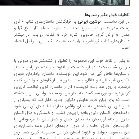
طیف خیال انگیز زشتی‌ها
ر این نشست،
نوشین ایوانی
به قرارگرفتن داستان‌های کتاب «آقای
ت مدرن» در ذیل انواع مختلف داستان ازجمله آثار واقع گرا و
رن و واقع گرای جادویی اشاره کرد و گفت: روایت در بیشتر
ستان‌های کتاب فراواقعی یا زاییده توهمات یک راوی غیرقابل اعتماد
ست.
 یکی از نقاط قوت این مجموعه را تعلیق و کشمکش‌های درونی یا
رونی شخصیت‌ها در آن دانست و افزود: خواننده در پایان بیشتر
ستان‌ها غافل گیر می شود.این نویسنده داستان پادآرمان شهری
خرین قبر خالی» و «آقای پست مدرن» را از کارهای خواندنی کتاب
شمرد و روی هم رفته نویسنده آن را داستان گویی توانمند ارزیابی
د.زهره موسوی هم گفت: به نظر من نویسنده توانایی این را داشته
ت که برای بیان حرف هایش دنیایی جدید خلق کند که بسیاری از
مان‌های آن شباهتی به دنیای واقعی ندارد، اما از دل آن می شود
دغه‌های انسان دنیای واقع را بیرون کشید.او خستگی و ملال انسان
رن و پناه آوردنش به دنیای خیال و همزیستی با موجوداتی با
بلیت‌های خارق العاده را از درون مایه‌های اصلی همه داستان‌های
ن مجموعه خواند و افزود: انسان در این مجموعه گویی همه چیز