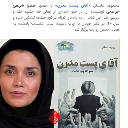
جموعه داستان «
آقای پست مدرن
» با حضور
سمیرا شریفی
اسانی
نویسنده آن در جمع شماری از اهالی قلم مشهد نقد و
رسی شد. این کتاب از ده داستان کوتاه در نود صفحه تشکیل شده و
سال1400 در نشر خیابان به چاپ رسیده است. نشست یادشده به
ت انجمن روایت برگزار شد: