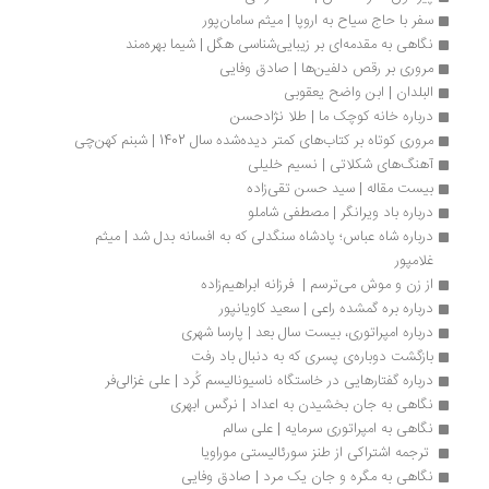
سفر با حاج سیاح به اروپا | میثم سامان‌پور
نگاهی به مقدمه‌ای بر زیبایی‌شناسی هگل | شیما بهره‌مند
مروری بر رقص دلفین‌ها | صادق وفایی
البلدان | ابن واضح یعقوبی
درباره خانه کوچک ما | طلا نژادحسن
مروری کوتاه بر کتاب‌های کمتر دیده‌شده سال 1402 | شبنم کهن‌چی
آهنگ‌های شکلاتی | نسیم خلیلی
بیست مقاله | سید حسن تقی‌زاده 
درباره باد ویرانگر | مصطفی شاملو
درباره شاه عباس؛ پادشاه سنگدلی که به افسانه بدل شد | میثم 
غلامپور
از زن و موش می‌ترسم |  فرزانه ابراهیم‌زاده
درباره بره گمشده راعی | سعید کاویانپور
درباره امپراتوری، بیست سال بعد | پارسا شهری
بازگشت دوباره‌ی پسری که به دنبال باد رفت
درباره گفتارهایی در خاستگاه ناسیونالیسم کُرد | علی غزالی‌فر
نگاهی به جان بخشیدن به اعداد | نرگس ابهری
نگاهی به امپراتوری سرمایه | علی سالم
 ترجمه‌ اشتراکی از طنز سورئالیستی موراویا 
نگاهی به مگره و جان یک مرد | صادق وفایی