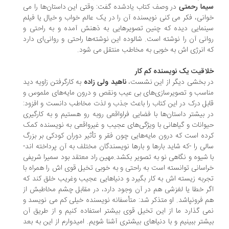
ما رحمتی
در وصف کتاب یادشده گفت: وقتی این داستان‌ها را می
انی، فکر می کنی نویسنده آن را در یک عالم خواب و خیال یا فیلم
نمایی دیده که چنین تصویرهایی به ذهنش آمده و به راحتی و
انی آن را نوشته است. شالوده این نوشته‌ها راحتی و روانی‌ای دارد
 انرژی اش به خوبی به مخاطب منتقل می شود.
اقیت یک نویسنده کم کار
 بخشی دیگر از این نشست،
ناهید ولی زاده
به کارگرفتن زاویه دید
اسب و تصویرسازی‌های بی عیب ونقص و درون مایه‌های ملموس و
بل درک در این کتاب را باعث جذب و لذت مخاطب دانست و افزود:
 بیشتر داستان‌ها با فضایی فراواقعی روبه رو هستیم و به کارگیری
وانات و گیاهانی با ویژگی‌های عجیب و غیرواقعی به نویسنده کمک
ده است که درون مایه‌هایی چون فقر و تأثیر دوران کودکی بر بزرگ
لی را -که شاید بارها و بارها نویسندگان مختلف به آن پرداخته اند-
 شیوه و نگاهی نو به تصویر بکشد.مهین راد معتقد بود سمیرا شریفی
اسانی توانسته است به راحتی و به خوبی تخیل قوی اش را همراه با
ربه زیسته اش به کار بگیرد و دنیاهایی عجیب وغریب خلق کند که
ر خطا یا لغزشی هم در آن وجود دارد، در مقابل چشم مخاطبش از
 فرونپاشد. او متذکر شد: متأسفانه نویسنده خیلی کم می نویسد و
ی گذارد ما از این تخیل قوی بیشتر استفاده کنیم و از طریق آن
شتر ببینیم و با دنیاهای بیشتری آشنا شویم. امیدوارم از این به بعد