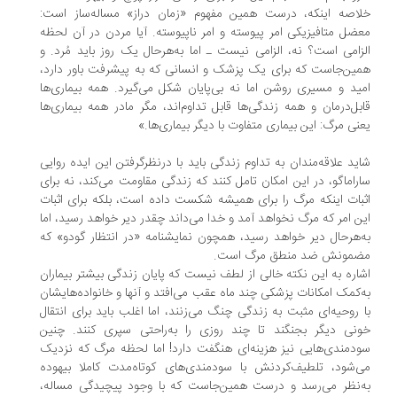
اصه اینکه، درست همین مفهوم «زمان دراز» مساله‌ساز است:
ضل متافیزیکی امر پیوسته و امر ناپیوسته. آیا مردن در آن لحظه
زامی است؟ نه، الزامی نیست ـ اما به‌هرحال یک روز باید مُرد. و
ین‌جاست که برای یک پزشک و انسانی که به پیشرفت باور دارد،
ید و مسیری روشن اما نه بی‌پایان شکل می‌گیرد. همه بیماری‌ها
بل‌درمان و همه زندگی‌ها قابل‌ تداوم‌اند، مگر مادر همه بیماری‌ها
نی مرگ: این بیماری‌ متفاوت با دیگر بیماری‌ها.»
ید علاقه‌مندان به تداوم زندگی باید با درنظرگرفتن این ایده روایی
راماگو، در این امکان تامل کنند که زندگی مقاومت می‌کند، نه برای
بات اینکه مرگ را برای همیشه شکست داده است، بلکه برای اثبات
ن امر که مرگ نخواهد آمد و خدا می‌داند چقدر دیر خواهد رسید، اما
‌هرحال دیر خواهد رسید، همچون نمایشنامه «در انتظار گودو» که
مونش ضد منطق مرگ است.
اره به این نکته خالی از لطف نیست که پایان زندگی‌ بیشتر بیماران
‌کمک امکانات پزشکی چند ماه عقب می‌افتد و آنها و خانواده‌هایشان
 روحیه‌ای مثبت به زندگی چنگ می‌زنند، اما اغلب باید برای انتقال
نی دیگر بجنگند تا چند روزی را به‌راحتی سپری کنند. چنین
دمندی‌هایی نیز هزینه‌ای هنگفت دارد! اما لحظه مرگ که نزدیک
‌شود، تلطیف‌کردنش با سودمندی‌های کوتاه‌‌مدت کاملا بیهوده
‌نظر می‌رسد و درست همین‌جاست که با وجود پیچیدگی مساله،