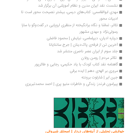
نشست نقد ایران مدرن و نظام آموزشی آن برگزار شد
مهدی ابوالقاسمی: کتاب‌های درسی، بیشتر نصیحت محور است تا 
ادبیات محور 
تئاتر، تماشا و نگاه برانگیخته از منظری اروپایی در گفت‌وگو با سارا 
رسولی‌نژاد و مهدی مشهور
درباره ادیان، دیپلماسی، نیایش | محمود فاضلی
آخرین تن از فرقه‌ی پاک‌دینان | جرج سانتایانا
جلد سوم از ایران عصر ناصری منتشر شد
 تئاتر مردم | رومن رولان 
گاهنامه نقد کتاب کودک با یاد حکیمی، رجایی و طائرپور
مروری بر الهه‌ی دهم | ایده برقی
جین ایر | شارلوت برونته
پیرامون فرندز: زندگی و خاطرات متیو پری | احمد محمدتبریزی
انشی تحلیلی از آینه‌های دردار | اسحاق شیروانی