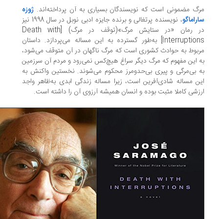
گ مضمونی است که نویسندگان بسیاری به آن پرداخته‌اند.
ژوزه
راماگو
، نویسنده پرتغالی و برنده جایزه ادبی نوبل در سال 1998 نیز
در رمان «در ستایش مرگ»(توقف در مرگ) [Death with
Interruptions] به‌طور گسترده‌ به این مساله می‌پردازد. داستان
بوط به حوادث کشوری است که مرگ ناگهان در آن متوقف می‌شود،
 این مفهوم که مرگ دیگر سراغ هیچ‌کس نمی‌رود و مردم آن سرزمین
 بی‌مرگی و پیری بی‌حدو‌مرز محکوم می‌شوند. نخستین واکنش به
ن مساله شادی‌آفرین است، زیرا مساله زندگی ابدی به‌ظاهر واجد
زشی کاملا مثبت بوده و انسان همیشه آرزوی آن را داشته است.