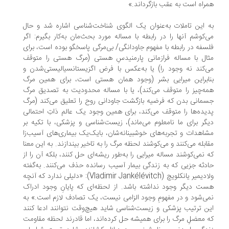
راه است به عقب بازگرداند.»
 این تاملات به‌عنوان یک الگوی شناخت‌شناسی اشاره شد و حال
‌کوشم آنها را در رابطه با مساله مورد بحث‌مان به‌کار بگیرم: اگر
سفه در رابطه با مفهوم جاودانگی/ بی‌مرگی پاسخگو بوده است، برای
ال با مساله فرازمانی پارمنیدسِ هستی (مرگ هستی را متوقف
‌کند نه وجود را) یا به‌عکس با فرض اگزیستانسیالیستی‌شدن و
ابراین میرایی بشر (وجود همان هستی است، برای همین مرگ
ه‌چیز را متوقف می‌کند)، یا با مساله محدودیت به تصدیق مرگ
مانی بدن که فرضیه بازگشت جاودانی روح را تعلیق می‌کند (مرگ
یده‌ها را متوقف می‌کند، برای همین وجود یک عالم ذاتِ احتمالی
گر برای ما نامعلوم می‌ماند)، زیست‌شناسی و پزشکی، با تکیه بر
اهدات و تجربه‌های خوشبینانه‌شان، بایک‌یک بیماری‌های آسیب‌زا
ابله می‌کنند و می‌کوشند لحظه مرگ را به تاخیر بیندازند. به این معنا
 نمی‌کوشند مساله میرایی را به‌طور ریشه‌ای حل کنند، بلکه آن را از
دثه جزیی که به زندگی بیمار آسیب رسانده حذف می‌کنند. به‌گفته
ولادیمیر یانکلویچ (Vladimir Jankélévitch): «دلیلی ندارد که آنچه
ت دیگر وجود نداشته باشد. از لحظه‌ای که پایانِ وجود ادراک
ی‌شود و در مفهومِ وجود الزامی نیست، یک تصادف لازم است.» به
ن ‌ترتیب پزشکی و زیست‌شناسی شاید هیچ‌وقت نتوانند ادعا کنند
 معضلِ مرگ را برای همیشه حل کرده‌اند، اما قادرند لحظه مقاومت