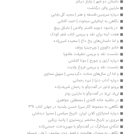
داستان دو شهر | چارلز دیکنز
مارتین والزر درگذشت
درباره سرزمین فلسفه و هنر | مجید گل بابایی
نگاهی به ایتالیایی مبخوت | احمد آفتابی
 در یادبود دیوید فاستر والاس | مایکل پیچ
هفت آینه برای نقد و بررسی کتاب شعر کودک
و اما داستان‌های یخ داغ | سعیده امین‌زاده
خانم دالووی | ویرجینیا وولف
نشست نقد و بررسی حقیقت عاشورا 
درباره آرتور و جورج | مونا آلاشتی
نشست نقد و بررسی فروغ ولایت
و اما آن سال‌های سخت دگردیسی | سهیل سماوی
درباره آداب دنیا | نیره رحمانی
برونو لاتور در گفت‌وگو با رحمان شریف‌زاده
لی‌لا، لی‌لا در گفت‌وگو با مارتین زوتر
در حاشیه خانه کاغذی | مصطفی جواهری
نگاهی به مجموعه آثار میرزا حسن رشدیه در جهان کتاب 391
درباره استراتژی کلان ایران: تاریخ سیاسی | سمیرا دردشتی
مروری بر تاریخ مختصر زن‌ستیزی | پانیذ زرتابی
تنگه‌ی سیاه‌گرگ در گفت‌وگو با مهین‌دخت حسنی‌زاده
نگاهی به سودای هالیوود و فصل دوی سایمون | علی حسنلو