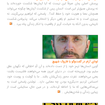
سش اصلی رمان صرفاً این نیست که آیا آرمان‌ها شکست خورده‌اند یا
.پرسش عمیق‌تر این است: انسان پس از شکست آرمان‌ها چگونه می‌تواند
چنان معنا و هویت خود را حفظ کند؟... پاسخی که ابراهیم برمی‌گزیند، نه
روزی است و نه تسلیم. او راهی دیگر را انتخاب می‌کند: پذیرفتن شکست
ریخی، بدون آنکه به خیانت، گریز از واقعیت یا انکار زندگی پناه ببرد
...
ونای آرام در گفت‌وگو با فاروک شهیچ
یی انسان‌ها ترمزِ خود را از دست داده‌اند و آن کُدِ اخلاقی که نگهبان عقل
یم بود، فروریخته است. در دنیای امروز، همه می‌خواهند فاشیست باشند؛
نی می‌خواهند نفرت، محورِ زندگی‌شان باشد... ما با گوشت و پوست خود
ساس کردیم «دیگری» بودن چه معنایی دارد... نوشتن پاسخی است به
‌عدالتی‌هایی که ما را احاطه کرده‌اند، و در عین حال، ستایشی است از
بایی زندگی و شادی‌هایش
...