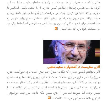
ل اینکه سحرخیزتر از ما بوده‌اند و رفته‌اند جاهای خوب دنیا مسکن
ده‌اند... ما همین چیزها را نداریم. کسی نداریم از ما انتقاد بکند... استالین با
ود اینکه خودش گرجی بود، می‌خواست در گرجستان نیز همه روسی
ف بزنند...من میرم رو میندازم پیش آقای خامنه‌ای، من برای خودم رو
نداخته‌ام برای تو و امثال تو میرم رو میندازم... به شرطی که شماها برگردید
 مملکت خودتان خدمت کنید
...
ای سناریست در گفت‌وگو با سعید مطلبی
ر بخواهم فیلمی بسازم که بگویم دروغ چیز بدی است باور نمی‌کنند، چون
وغ یک امر جاری در این مملکت است. قبحش از بین رفته... ما بچه‌مسلمان
دیم. اما می‌گفتند این مسلمان نیست... وقتی به آدمی که در کار سینماست
‌گویند اجازه کار نداری، یعنی با شکنجه او را می‌کشند... می‌توانند من را
ین بزنند اما نمی‌توانند من را روی زمین نگه دارند، من بلند می‌شوم...
دین عاشقانه مردم را دوست داشت
...