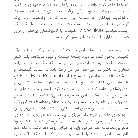
 خدا مقدر کرده واقف است و به زندگی به چشم هدیه‌ای می‌نگرد
 باید به‌صورت نامشروط از آن مراقبت کند؛ حتی در رابطه با وضعیت
خوشایند بیماران. اما مساله این است که در وضعیتی آزاد، یک
ینش فراطبیعی مانند مسیحیت قادر نیست ادعا کند که
زیست‌سیاستِ (biopolitica) طبیعت‌ یا تکنیک‌های پزشکی را برای
ه ـ دینداران یا غیردینداران‌ـ مقرر کرده است.
‌مفهوم سیاسی، مساله این نیست که سرزمینی که در آن مرگ
ابیش به‌طور قطع می‌میرد چگونه نیست و نابود می‌شود، بلکه خطر
ست و نابودی وجود دارد، حتی در سرزمینی که مرگ در تقابل با اراده
ماران با تاخیر سر می‌رسد. در این راستا باید به عقاید فیلسوف و
دانشمند آلمانی، هانس رایشنباخ (Hans Reichenbach) در طلوع
سفه علمی اشاره کرد. او با مقایسه معضلات شناخت‌شناسی و
ش‌شناختی علم، تفاوت اساسی میان رویکرد فلسفی سنتی و علمی را
ان می‌دهد. به‌گفته این فیلسوف آلمانی: «شرح علیت، شامل
شن‌کردن رابطه رویداد پیشین با رویداد معلول به‌واسطه قوانین کلی‌
ت. رویداد نخستین ممکن است علتی نداشته باشد و نمی‌توان آن
 به‌نحوی عقلانی شرح داد. می‌توان پنداشت که هر رویدادی معلول
یداد دیگر و زمان بدون آغاز است. [...] پرسش درباره علت وجود
لم بی‌معناست. هر شرحی باید بر مبنای رویدادها باشد و علم تنها
در است این‌ رویدادها را تا نقطه‌ای منطقی که با حداکثر تاثیر بیانی