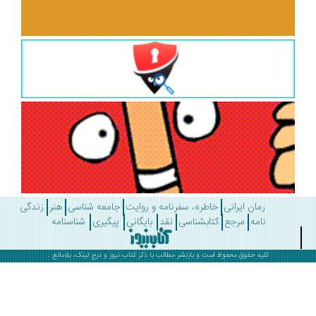
رمان ایرانی
خاطره، سفرنامه و روایت
جامعه شناسی
هنر
زندگی
نامه
مرجع
کتابشناسی
نقد
بایگانی
پیگیری
شناسنامه
کلیه حقوق محفوظ است و بازنشر مطالب با ذکر
کتاب نیوز
و درج لینک، بلامانع .