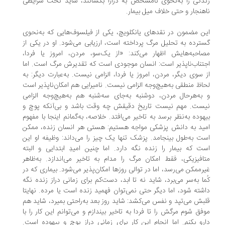
دگی را به‌نحوی نامشخص به درازا بکشانند، شاید تحت شرایطی
هنجار و حتی خلاف میل بیمار.
ن مضمون در نقدهای یانکلویچ، یکی از فیلسوف‌هایی که به‌نحوی
ترده به تحلیل مرگ پرداخته‌ است، ارزیابی می‌شود. او در یکی از
احبه‌هایش اظهار می‌کند: «از یک‌سو، مردن، امروز یا فردا،
تناب‌ناپذیر است: انسان موجودی است که تقدیرش مرگ است. اما
 سوی دیگر، مردن، امروز یا فردا، الزامی نیست. به‌عبارت دیگر: به
اظ منطقی به‌هیچ‌وجه الزامی نیست. نامیرایی هم امکان‌ناپذیر است
به‌هرحال مردن، دوشنبه به‌جای سه‌شنبه هم به‌هیچ‌وجه الزامی
ست. مهم نیست تاریخ دقیقش چه وقت باشد و بی‌آنکه پوچ و
هوده به‌نظر برسد به تاخیر می‌افتد. خلاصه، به‌گمانم اینجا با مفهوم
ید به دانش پزشکی مواجه هستیم: هستی هر انسان زنده، ممکن
ت به‌طول بینجامد. پزشک تنها یک چیز را می‌داند: وظیفه او این
ت که بیمار را زنده نگه دارد. اما چنین امیدِ ابتدایی و البته
افیزیکی، فقط امکان مرگ را مدام به تاخیر می‌اندازد. به‌ظاهر
رممکن می‌رسد، اما در توالی روزها امکان‌پذیر می‌شود. بیماری که در
ما به‌سر می‌برد، شاید نه تا ابد، دست‌کم برای زمانی دراز زنده نگه
شته ‌شود، اما دیگر حتی نمی‌توان فهمید زنده است یا مرده. نهایتا
بش می‌تپد و نفس می‌کشد: شاید روز بعد به‌‌راحتی بمیرد، شاید هم
فق شوم مرگش را تا فردا به تاخیر بیندازم و می‌توانم این کار را با
رو بکنم. اما انجام این کار برای زمانی دراز پوچ و بیهوده است.