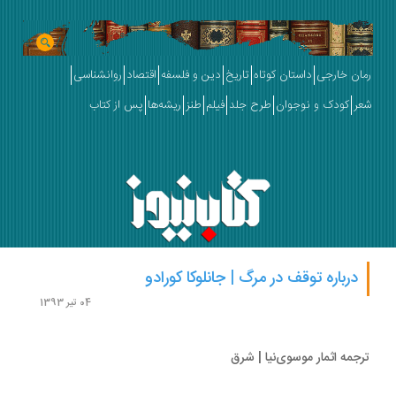
ان خارجی
داستان کوتاه
تاریخ
دین و فلسفه
اقتصاد
روانشناسی
ر
کودک و نوجوان
طرح جلد
فیلم
طنز
ریشه‌ها
پس از کتاب
درباره توقف در مرگ | جانلوکا کورادو
04 تیر 1393
جمه اثمار موسوی‌نیا | شرق