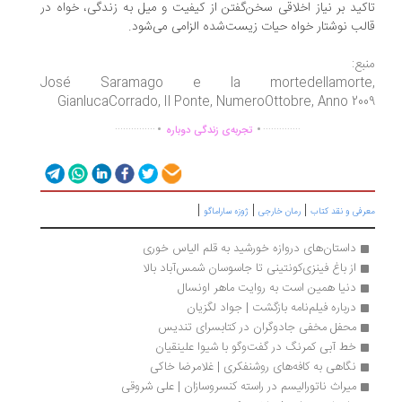
کید بر نیاز اخلاقی سخن‌گفتن از کیفیت و میل به زندگی، خواه در
لب نوشتار خواه حیات زیست‌شده الزامی می‌شود.
بع:
José Saramago e la mortedellamorte
GianlucaCorrado, Il Ponte, NumeroOttobre, Anno 20
.
.
...............
..............
تجربه‌ی زندگی دوباره
|
|
|
رفی و نقد کتاب
رمان خارجی
ژوزه ساراماگو
داستان‌های دروازه خورشید به قلم الیاس خوری
از باغ فینزی‌کونتینی تا جاسوسان شمس‌آباد بالا
دنیا همین است به روایت ماهر اونسال
درباره فیلم‌نامه بازگشت | جواد لگزیان
محفل مخفی جادوگران در کتابسرای تندیس
خط آبی کمرنگ در گفت‌وگو با شیوا علینقیان
نگاهی به کافه‌های روشنفکری | غلامرضا خاکی
میراث ناتورالیسم در راسته کنسروسازان | علی شروقی