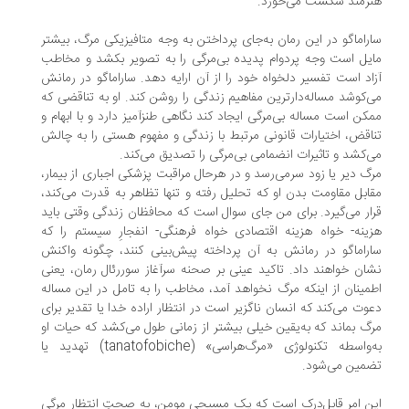
رمند شکست می‌خورد.
راماگو در این رمان به‌جای پرداختن به وجه متافیزیکی مرگ، بیشتر
یل است وجه پردوام پدیده بی‌مرگی را به تصویر بکشد و مخاطب
اد است تفسیر دلخواه خود را از آن ارایه دهد. ساراماگو در رمانش
‌کوشد مساله‌دارترین مفاهیم زندگی را روشن کند. او به تناقضی که
کن است مساله بی‌مرگی ایجاد کند نگاهی طنزآمیز دارد و با ابهام و
اقض، اختیارات قانونی مرتبط با زندگی و مفهوم هستی را به چالش
‌کشد و تاثیرات انضمامی بی‌مرگی را تصدیق می‌کند.
گ دیر یا زود سرمی‌رسد و در هرحال مراقبت پزشکی اجباری از بیمار،
ابل مقاومت بدن او که تحلیل رفته و تنها تظاهر به قدرت می‌کند،
ار می‌گیرد. برای من جای سوال است که محافظان زندگی وقتی باید
ینه- ‌خواه هزینه اقتصادی خواه فرهنگی‌- انفجارِ سیستم را که
راماگو در رمانش به آن پرداخته پیش‌بینی کنند، چگونه واکنش
ان خواهند داد. تاکید عینی بر صحنه سرآغاز سوررئال رمان، یعنی
مینان از اینکه مرگ نخواهد آمد، مخاطب را به تامل در این مساله
وت می‌کند که انسان ناگزیر است در انتظار اراده خدا یا تقدیر برای
گ بماند که به‌یقین خیلی بیشتر از زمانی طول می‌کشد که حیات او
به‌واسطه تکنولوژی‌ «مرگ‌هراسی» (tanatofobiche) تهدید یا
مین می‌شود.
ن امر قابل‌درک است که یک مسیحی مومن، به صحتِ انتظار مرگی