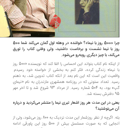
چرا «500 روز با نیما»؟ خواننده در وهله اول گمان می‌کند شما 500
ز با نیما نشست و برخاست داشتید، ولی وقتی کتاب را تورق
‌کند، با چیز دیگری روبه‌رو می‌شود.
از اینکه نام کتاب بتواند این احساس را القا کند که نویسنده «500 روز
 نیما» زندگی کرده، فکر کنم به بخشی از خواسته خود رسیدم.
قعیت این است که این نام بعد از آنکه کتاب تدوین شد، به ذهنم
ید. تعداد ستونی که در روزنامه همشهری مازندران به نام «نیمای
گپ» بود، به 504 شماره رسید. از مرداد 93 شروع شد و تا آخر مهر
سته شد.
نی در این مدت هر روز اشعار تبری نیما را منتشر می‌کردید و درباره
 می‌نوشتید؟
بله. اگرچه از نظر روزشمار این مدت نزدیک به 800 روز می‌شود، ولی از
آنجایی که به صورت مسلسل بیش از 500 روز این پاورقی ادامه