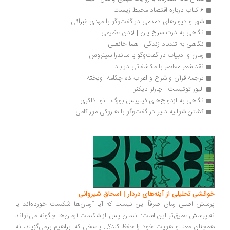
6 کتاب درباره اقتصاد محیط زیست
شهر و دیوارهای دمدمی در گفت‌وگو با مهدی غبرائی
نگاهی به ذرت سرخ یان | لادن عظیمی
نگاهی به تندباد زندگی | هما خانعلی
رمان و ادبیات در گفت‌وگو با ساندرا سینروس
نقد شعر معاصر با مکاشفاتی در باد
ترجمه قرآن و شرح و اعراب ده چکامه آویخته
الیور توئیست | چارلز دیکنز
نگاهی به ازدواج‌های فیلیپس بورگ | نوا ذاکری
کشتن شوالیه دلیر در گفت‌وگو با هاروکی موراکامی
انشی تحلیلی از آینه‌های دردار | اسحاق شیروانی
سش اصلی رمان صرفاً این نیست که آیا آرمان‌ها شکست خورده‌اند یا
.پرسش عمیق‌تر این است: انسان پس از شکست آرمان‌ها چگونه می‌تواند
چنان معنا و هویت خود را حفظ کند؟... پاسخی که ابراهیم برمی‌گزیند، نه