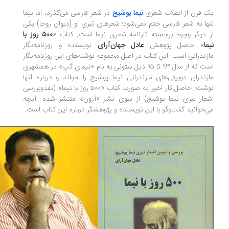
 قرن از انقلاب شعری
نیما یوشیج
در شعر فارسی می‌گذرد، اما نیما
ها به شعر فارسی ختم نمی‌شود؛ شعرهای تبری او (دیوان روجا) یکی
 دیگر وجوه برجسته کارنامه شعری نیما است. کتاب «
۵۰۰ روز با
ما
» حاصل پژوهش
عادل جهان‌آرای
نویسنده و روزنامه‌نگار
زندرانی است. این کتاب در اصل مجموعه نوشته‌های این روزنامه‌نگار
است که از سال ۹۳ تا ۹۵ ذیل ستونی به نام «نیمای گپ» در همشهری
زندران دوبیتی‌های مازندرانی نیما یوشیج را خواند و درباره آنها
نوشت. حاصل کار اخیرا به صورت کتاب «۵۰۰ روز با نیما» (نقدوبررسی
عار تبری نیما یوشیج) از سوی نشر «آرون» منتشر شده. آنچه
‌خوانید گفت‌وگو با این نویسنده و پژوهشگر درباره این کتاب است.