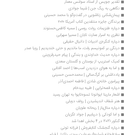
تقدیر جویس از استاد سولنس معمار
نگاهی به ریگ جن | شیما جوادی
پیمان‌شکنی زناشویی در گفت‌وگو با محمد حسینی
برندگان جایزه منتقدین کتاب آمریکا ۲۰۲۰
درباره طنزیمات رولت روسی | سمیه کاظمی‌حسنوند
نظری به اسرار عمارت تابان | سمیرا سهرابی
درباره کنگره‌ی ادبیات | دانیال حقیقی
درنگی بر کمونیسم رفت، ما ماندیم و حتی خندیدیم | رویا صدر
درباره حدیث خداوندی و بندگی | پیام حیدرقزوینی
کمیک استریپ از بوستان و گلستان سعدی 
و اما به هوای دزدیدن اسب‌ها | احمد آفتابی
یادداشتی بر گرگ‌سالی | محمدحسن حسینی 
پیرامون خانه‌ی شادی | فاطمه احمدی‌آذر
درباره قصه‌تراپی | طیبه بیدخام
اشعار مارینا ایوانونا تسوه‌تایوا به تهران رسید
هنر شفاف اندیشیدن | رولف دوبلی
درباره متال‌باز | ریحانه علویان
و اما کودکی را دریابیم | جواد لگزیان
گنکور 2021 در 4 بخش اهدا شد
درباره گنجشک کتابفروش | فرزانه تونی
سلاخ‌خانه شماره5 به‌روایت مهدی پاکدل | فیلم