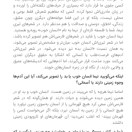
ی جلوی ما قرار دارد که بسیاری از حرف‌های نگفته‌اش را آورده و
 زبان مادری‌اش نجوا کرده. کسی که مفاهیم شعرش فقط بومی و
لی نیست، بلکه او در این فضا مولفه‌های دیگری چون عشق،
دگی، اخلاق، دوستی و صداقت را هم مدنظر دارد. در شعرهای تبری
ما، شما با فلسفه تازه‌ای از نیما به نام «انسان خوب» روبه‌رو هستید.
ما انسان خوب را شاید در شعرهای فارسی‌اش هم تصویر کرده باشد،
ا در شعر تبری‌اش انسان خوب عیان‌تر و مشخص‌تر تصویر می‌شود،
 همان نسبت «انسان بد» نیز دیده می‌شود. در شعر تبری‌اش
م‌های فرصت‌طلب یا کسانی که آشکارا به حقوق دیگران تعدی
‌کنند مورد مذمت قرار می‌گیرند، اما آدم‌هایی که اندیشه‌های عمیق
والایی دارند، از نگاه او در زمره انسان‌های خوبند.
نکه می‌گویید نیما انسان خوب یا بد را تصویر می‌کند، آیا این آدم‌ها
وه زمینی دارند یا آسمانی؟
اسا نیما هرچه را که می‌بیند در زمین هست. انسان خوب و بد او در
ین زمین دیده می‌شوند و حیات دارند. او همان‌گونه که در شعر
رسی‌اش سعی کرد هیچ قهرمانی را از آسمان به‌سوی زمین نیاورد یا
چ انسانی را از زمین به آسمان نبرد، بلکه اگر می‌خواست کسی را
رمان ببیند- که اغلب نمی‌دید- آن قهرمان‌های او تاروپودی زمینی
شتند.