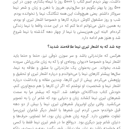
داشت، بهتر دیدم اسم کتاب را «500 روز با نیما» بگذارم، چون در این
500 روز یا بهتر بگویم دو سال‌ونیم، هرروز با ذهن و زبان و شعر نیما
وکار داشتم. یعنی هیچ‌وقت این همه تنگاتنگ نیما را نخوانده بودم.
 و روز مشغول کاوش درباره کارها و خصوصا اشعار تبری او بودم،
 همین دلیل می‌توانم ادعا کنم که در این مدت واقعا با نیما زندگی
ده‌ام. البته این هم‌زیستی با نیما از چهار دهه گذشته با نیما شروع
 و هنوز هم ادامه دارد.
 شد که به اشعار تبری نیما علاقه‌مند شدید؟
کس که مازندرانی باشد و سر سوزن ذوقی نیز، حتما و حتما باید
عار نیما و خصوصا «دیوان روجا»ی او را که به زبان مادری‌اش سروده
ه، بخواند. من به‌عنوان یک مازندرانی با عشق و علاقه به نیما،
ل‌ها پیشتر کارهای نیما را می‌خواندم و درباره اشعار تبری او تحقیق و
وهش می‌کردم. پیش از این کارها، چندین مقاله و یادداشت درباره
عار نیما و شخصیت او نوشتم که اگر آن کارها را هم جمع‌آوری کنم،
دش کتاب جداگانه‌ای خواهد شد. آنچه که بیشتر مرا به سمت
رهای تبری نیما کشاند زبان و دنیایی بود که شاعر آن را به تصویر
‌کشید. وقتی برای اولین‌بار شعرهای تبری نیما را بیش از دو دهه
ل خواندم؛ حس ‌کردم این شعرها با اشعار دیگر شاعران تبری‌سرا
اوت ماهوی دارد. گرچه زبان همان زبان بود، اما تصاویر، حرف‌ها و
یای شاعر چیز دیگری بود. درواقع ما در شعر تبری نیما فقط با کسی
 خواسته باشد به زبان مادری‌اش شعر بگوید روبه‌رو نیستیم، بلکه