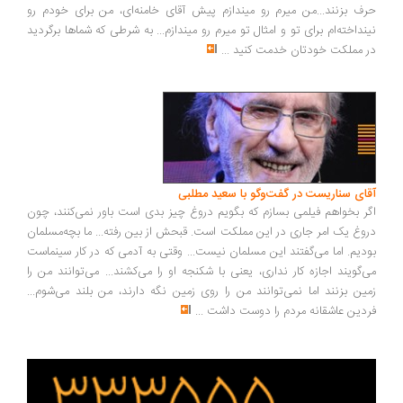
ف بزنند...من میرم رو میندازم پیش آقای خامنه‌ای، من برای خودم رو
نداخته‌ام برای تو و امثال تو میرم رو میندازم... به شرطی که شماها برگردید
 مملکت خودتان خدمت کنید
...
ای سناریست در گفت‌وگو با سعید مطلبی
ر بخواهم فیلمی بسازم که بگویم دروغ چیز بدی است باور نمی‌کنند، چون
وغ یک امر جاری در این مملکت است. قبحش از بین رفته... ما بچه‌مسلمان
دیم. اما می‌گفتند این مسلمان نیست... وقتی به آدمی که در کار سینماست
‌گویند اجازه کار نداری، یعنی با شکنجه او را می‌کشند... می‌توانند من را
ین بزنند اما نمی‌توانند من را روی زمین نگه دارند، من بلند می‌شوم...
دین عاشقانه مردم را دوست داشت
...