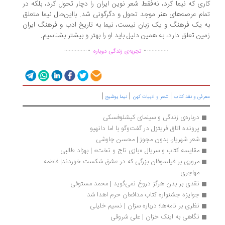
ری که نیما کرد، نه‌فقط شعر نوین ایران را دچار تحول کرد، بلکه در
ام عرصه‌های هنر موجد تحول و دگرگونی شد. بااین‌حال نیما متعلق
 یک فرهنگ و یک زبان نیست، نیما به تاریخ ادب و فرهنگ ایران
ین تعلق دارد، به همین دلیل باید او را بهتر و بیشتر بشناسیم.
.
.
...............
..............
تجربه‌ی زندگی دوباره
|
|
|
رفی و نقد کتاب
شعر و ادبیات کهن
نیما یوشیج
درباره‌ی زندگی و سینمای کیشلوفسکی
پرونده اتاق فریتزل در گفت‌وگو با اما دانهیو
شعر شهریار، بدون مجوز | محسن چاوشی
مقایسه کتاب و سریال «بازی تاج و تخت» | بهزاد طالبی
مروری بر فیلسوفان بزرگی که در عشق شکست خوردند| فاطمه 
مهاجری
نقدی بر بدن هرگز دروغ نمی‌گوید | محمد مستوفی
جوایزه جشنواره کتاب مدافعان حرم اهدا شد
نظری بر نامه‌ها؛ درباره سزان | نسیم خلیلی
نگاهی به اینک خزان | علی شروقی