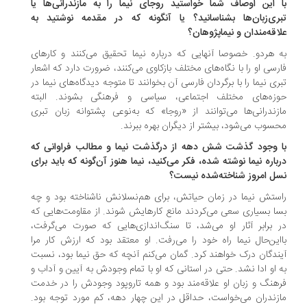
 این اوصاف شما خواستید روجای نیما را به مازندرانی‌ها یا
ری‌زبان‌ها بشناسانید؟ یا آنگونه که در مقدمه نوشتید به
اقه‌مندان و نیماپژوهان؟
 هردو. خصوصا آنهایی که درباره نیما تحقیق می‌کنند و کارهای
رسی او را با نگاه‌های مختلف بازکاوی می‌کنند، ضرورت دارد که اشعار
ری نیما را با برگردان فارسی آن بخوانند تا متوجه دیدگاه‌های نیما در
زه‌های مختلف اجتماعی، سیاسی و فرهنگی بشوند. البته
زندرانی‌ها می‌توانند از «روجا» که به‌نوعی پشتوانه زبان تبری
سوب می‌شود، بیشتر از دیگران بهره ببرند.
 وجود گذشت شش دهه از درگذشت نیما و مطالب فراوانی که
باره نیما نوشته شده، فکر می‌کنید، نیما هنوز آن‌گونه که باید برای
ل امروز شناخته‌شده نیست؟
ستش نیما در زمان حیاتش، برای هم‌‌نسلانش ناشناخته بود و چه
ا بسیاری سعی می‌کردند مانع کارهایش شوند. از مقاومت‌هایی که
 برابر آثار او می‌شد، تا سنگ‌اندازی‌هایی که صورت می‌گرفت،
‌این‌حال نیما راه خود را می‌رفت. او معتقد بود که ارزش کار مرا
ندگان درک خواهند کرد. گمان می‌کنم آنچه که حق نیما بود، نسبت
 او ادا نشد. حتی در استانی که او با تمام وجودش به آیین و آداب و
هنگ و زبان او علاقه‌مند بود و همه تاروپود وجودش را در خدمت
زندران می‌خواست، حداقل در این چهار دهه، کم مورد توجه بود.