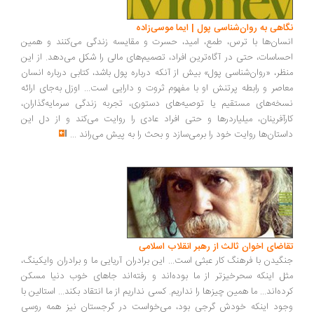
اهی به روان‌شناسی پول | ایما موسی‌زاده
سان‌ها با ترس، طمع، امید، حسرت و مقایسه زندگی می‌کنند و همین
ساسات، حتی در آگاه‌ترین افراد، تصمیم‌های مالی را شکل می‌دهد. از این
ظر، «روان‌شناسی پول» بیش از آنکه درباره پول باشد، کتابی درباره انسان
اصر و رابطه پرتنش او با مفهوم ثروت و دارایی است... اوزل به‌جای ارائه
خه‌های مستقیم یا توصیه‌های دستوری، تجربه زندگی سرمایه‌گذاران،
رآفرینان، میلیاردرها و حتی افراد عادی را روایت می‌کند و از دل این
ستان‌ها روایت خود را برمی‌سازد و بحث را به پیش می‌راند
...
اضای اخوان ثالث از رهبر انقلاب اسلامی
گیدن با فرهنگ کار عبثی است... این برادران آریایی ما و برادران وایکینگ،
ل اینکه سحرخیزتر از ما بوده‌اند و رفته‌اند جاهای خوب دنیا مسکن
ده‌اند... ما همین چیزها را نداریم. کسی نداریم از ما انتقاد بکند... استالین با
ود اینکه خودش گرجی بود، می‌خواست در گرجستان نیز همه روسی