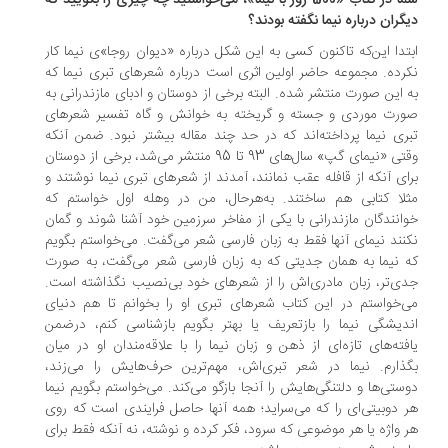
شما در کتاب «500 روز با نیما»، می‌خواستید چه چیزی را بگویید که
گران درباره نیما نگفته بودند؟
تدا این‌که تاکنون کسی به این شکل درباره «دیوان روجا»ی نیما کار
رده. مجموعه حاضر اولین اثری است درباره شعرهای تبری نیما که
 این صورت منتشر شده. البته برخی از دوستان و ادبای مازندرانی به
رت موردی و جسته و گریخته به خوانش و گاه تفسیر شعرهای
ری نیما پرداخته‌اند که در حد چند مقاله بیشتر نبود. ضمن آنکه
وقتی «نیمای گپ» سال‌های 93 تا 95 منتشر می‌شد، برخی از دوستان
ای آنکه از قافله عقب نمانند، آمدند از شعرهای تبری نیما نوشتند و
لا کتابی هم ساختند. به‌هرحال، من در وهله اول خواستم که
انندگان مازندرانی با یکی از مفاخر سرزمین خود آشنا شوند و گمان
نند نیمای آنها فقط به زبان فارسی شعر می‌گفت. می‌خواستم بگویم
 نیما به همان جدیتی که به زبان فارسی شعر می‌گفت، به صورت
ی‌تر، زبان مادری‌اش را از شعرهای خود بی‌نصیب نگذاشته است.
‌خواستم در این کتاب شعرهای تبری او را بخوانم تا هم دنیای
دیشگی نیما را بازتعریف یا بهتر بگویم بازشناسی کنم، درضمن
فته‌های تازه‌ای از ذهن و زبان نیما را با علاقه‌مندان او در میان
ذارم. نیما در شعر تبری‌اش، مهم‌ترین حرف‌هایش را می‌زند،
ستی‌ها و دلتنگی‌هایش را آنجا بازگو می‌کند. می‌خواستم بگویم نیما
 دوبیتی‌ای را که می‌سراید؛ همه آنها حاصل فرایندی است که روی
 واژه یا هر موضوعی که سرود، فکر کرده و نوشته، نه آنکه فقط برای