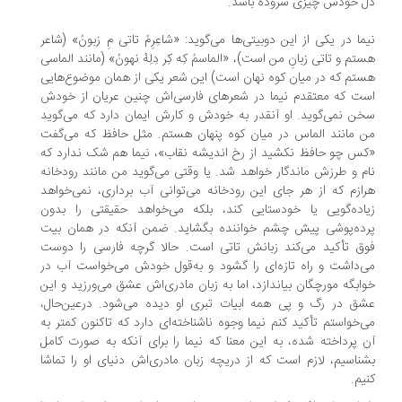
 خودش چیزی سروده باشد.
ما در یکی از این دوبیتی‌ها می‌گوید: «شاعِرِمُ تاتی مِ زبونُ» (شاعر
تم و تاتی زبانِ من است)، «الماسمُ کِه کِر دِلِهْ نهونُ» (مانند الماسی
تم که در میان کوه نهان است) این شعر یکی از همان موضوع‌هایی
ت که معتقدم نیما در شعرهای فارسی‌اش چنین عریان از خودش
ن نمی‌گوید. او آنقدر به خودش و کارش ایمان دارد که می‌گوید
 مانند الماس در میان کوه پنهان هستم. مثل حافظ که می‌گفت
س چو حافظ نکشید از رخ اندیشه نقاب»، نیما هم شک ندارد که
م و طرزش ماندگار خواهد شد. یا وقتی می‌گوید من مانند رودخانه
ازم که از هر جای این رودخانه می‌توانی آب برداری، نمی‌خواهد
اده‌گویی یا خودستایی کند، بلکه می‌خواهد حقیقتی را بدون
ده‌پوشی پیش چشم خواننده بگشاید. ضمن آنکه در همان بیت
ق تأکید می‌کند زبانش تاتی است. حالا گرچه فارسی را دوست
‌داشت و راه تازه‌ای را گشود و به‌قول خودش می‌خواست آب در
ابگه مورچگان بیاندازد، اما به زبان مادری‌اش عشق می‌ورزید و این
ق در رگ و پی همه ابیات تبری او دیده می‌شود. درعین‌حال،
‌خواستم تأکید کنم نیما وجوه ناشناخته‌ای دارد که تاکنون کمتر به
 پرداخته شده، به این معنا که نیما را برای آنکه به صورت کامل
ناسیم، لازم است که از دریچه زبان مادری‌اش دنیای او را تماشا
یم.