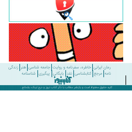
رمان ایرانی
خاطره، سفرنامه و روایت
جامعه شناسی
هنر
زندگی
نامه
مرجع
کتابشناسی
نقد
بایگانی
پیگیری
شناسنامه
کلیه حقوق محفوظ است و بازنشر مطالب با ذکر
کتاب نیوز
و درج لینک، بلامانع .