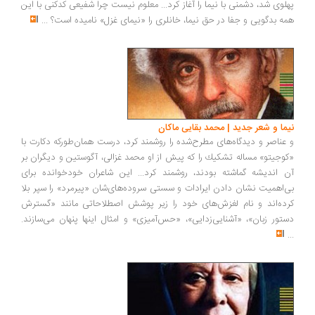
پهلوی شد، دشمنی با نیما را آغاز کرد... معلوم نیست چرا شفیعی کدکنی با این
همه بدگویی و جفا در حق نیما، خانلری را «نیمای غزل» نامیده است؟
...
نيما و شعر جدید | محمد بقایی ماكان
و عناصر و دیدگاه‌های مطرح‌شده را روشمند كرد، درست همان‌طوركه دكارت با
«كوجیتو» مساله تشكیك را كه پیش از او محمد غزالی، آگوستین و دیگران بر
آن اندیشه گماشته بودند‌، روشمند كرد... این شاعران خودخوانده برای
بی‌اهمیت نشان دادن ایرادات و سستی سروده‌های‌شان «پیرمرد» را سپر بلا
كرده‌اند و نام لغزش‌های خود را زیر پوشش اصطلاحاتی مانند «گسترش
دستور زبان»، ‌«آشنایی‌زدایی»، ‌«حس‌آمیزی» و امثال اینها پنهان می‌سازند.
...