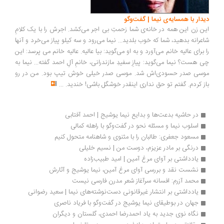
دیدار با همسایه‌ی نیما | گفت‌وگو
این زن این همه در خانه‌ی شما زحمتِ بی اجر می‌کشد. اجرش را با یک کلامِ
شاعرانه بدهید، شما که خوب بلدید... نیما می‌رود و سه کیلو پیاز می‌خرد و آنها
را برای عالیه خانم می‌آورد و به او می‌گوید: بیا عالیه. عالیه خانم می پرسد: این
چی هست؟ نیما می‌گوید: پیازِ سفیدِ مازندرانی، خانمِ آلِ احمد گفته... نیما به
موسی صدر حسودی‌اش شد. موسی صدر خیلی خوش تیپ بود. من در رو
باز کردم. گفتم تو حق نداری اینقدر خوشگل باشی! خندید.
...
در حاشیه بدعت‌ها و بدایع نیما یوشیج | احمد آفتابی
اسلوب نیما و مسئله نحو در گفت‌وگو با راهله کمالی
مسعود جعفری: طالبان را با مثنوی و شاهنامه متحول کنیم
درنگی بر مادر عزیزم، دوست من | نسیم خلیلی
یادداشتی بر آوای مرغ آمین | امید طبیب‌زاده
نشست نقد و بررسی آوای مرغ آمین، نیما یوشیج و آثارش
محمد آزرم: افسانه سرآغاز شعر مدرن فارسی نیست
یادداشتی بر انتشار غیرقانونی دست‌نوشته‌های نیما | سعید رضوانی
جهان در بوطیقای نیما یوشیج در گفت‌وگو با فریاد ناصری
نگاه نوی جدید به یاد احمدرضا احمدی، گلستان و دیگران