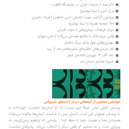
۲۰ترجمه از ادبیات ایران در نمایشگاه قاهره
مرغ آمین | نیما یوشیج
پیرامون گزارش نهیب جنبش ادبی شاهین | فریاد ناصری
900 صفحه همراه با نیما یوشیج
درباره فرهنگ نیماپژوهی | جواد لگزیان
وقتی میرشکاک با شاملو همدلی می‌کند! | مانی مهرآور
 بهترین‌های چهار شاعر بزرگ معاصر 
نقد جریان‌های‌ حاشیه‌ای‌ شعرمعاصر بعد از نیما
 نقد آثار 13 چهره‌ی شاخص شعر 
 شیراز هشتم منتشر شد 
خوانشی تحلیلی از آینه‌های دردار | اسحاق شیروانی
پرسش اصلی رمان صرفاً این نیست که آیا آرمان‌ها شکست خورده‌اند یا
نه.پرسش عمیق‌تر این است: انسان پس از شکست آرمان‌ها چگونه می‌تواند
همچنان معنا و هویت خود را حفظ کند؟... پاسخی که ابراهیم برمی‌گزیند، نه
پیروزی است و نه تسلیم. او راهی دیگر را انتخاب می‌کند: پذیرفتن شکست