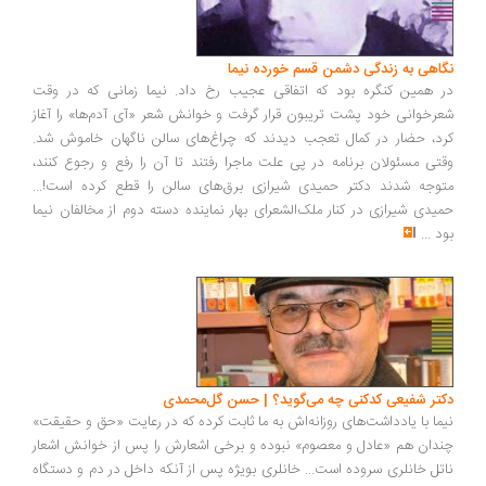
نگاهی به زندگی دشمن قسم خورده نیما
در همین کنگره بود که اتفاقی عجیب رخ داد. نیما زمانی که در وقت
شعرخوانی خود پشت تریبون قرار گرفت و خوانش شعر «آی آدم‌ها» را آغاز
کرد، حضار در کمال تعجب دیدند که چراغ‌های سالن ناگهان خاموش شد.
وقتی مسئولان برنامه در پی علت ماجرا رفتند تا آن را رفع و رجوع کنند،
متوجه شدند دکتر حمیدی شیرازی برق‌های سالن را قطع کرده است!...
حمیدی شیرازی در کنار ملک‌الشعرای بهار نماینده دسته دوم از مخالفان نیما
بود
...
دکتر شفیعی کدکنی چه می‌گوید؟ | حسن گل‌محمدی
نیما با یادداشت‌های روزانه‌اش به ما ثابت کرده که در رعایت «حق و حقیقت»
چندان هم «عادل و معصوم» نبوده و برخی اشعارش را پس از خوانش اشعار
ناتل خانلری سروده است... خانلری بویژه پس از آنکه داخل در دم و دستگاه