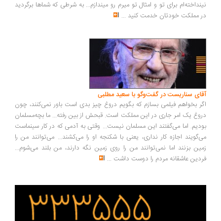
نینداخته‌ام برای تو و امثال تو میرم رو میندازم... به شرطی که شماها برگردید
در مملکت خودتان خدمت کنید
...
آقای سناریست در گفت‌وگو با سعید مطلبی
اگر بخواهم فیلمی بسازم که بگویم دروغ چیز بدی است باور نمی‌کنند، چون
دروغ یک امر جاری در این مملکت است. قبحش از بین رفته... ما بچه‌مسلمان
بودیم. اما می‌گفتند این مسلمان نیست... وقتی به آدمی که در کار سینماست
می‌گویند اجازه کار نداری، یعنی با شکنجه او را می‌کشند... می‌توانند من را
زمین بزنند اما نمی‌توانند من را روی زمین نگه دارند، من بلند می‌شوم...
فردین عاشقانه مردم را دوست داشت
...