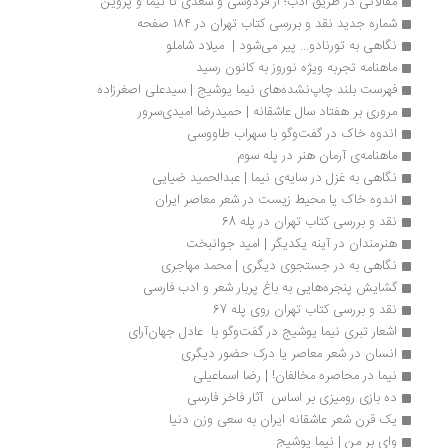
مقالاتی در طریق ادب؛ از فردوسی و سعدی تا نیما و پروین
شماره جدید نقد و بررسی کتاب تهران در ۱۸۴ صفحه 
نگاهی به تورنادو... پیر می‌شود |  میلاد شاملو
ماهنامه تجربه ویژه نوروز به کانون رسید
فهرست بلند چاپ‌نشده‌های نیما یوشیج | سیدعلی اصغرزاده
مروری بر هفتاد سال عاشقانه | حمیدرضا امیدی‌سرور
اندوه خاک در گفت‌وگو با سهراب طاووسی 
ماهنامه‌ی آرمان هنر در پله سوم
نگاهی به غزل در سایه‌ی نیما | عبدالحمید ضیایی 
اندوه خاک یا محیط زیست در شعر معاصر ایران
نقد و بررسی کتاب تهران در پله 68
هنرمندان در آینه یکدیگر | امید جوانبخت
نگاهی به در جستجوی دیگری | محمد مهاجری
گشایش پنجره‌هایی به باغ پربار شعر و ادب فارسی
نقد و بررسی کتاب تهران روی پله 67
اشعار تبری نیما یوشیج در گفت‌وگو با  عادل جهان‌آرای
انسان در شعر معاصر یا درک حضور دیگری
نیما در محاصره مخالفان! | رضا اسماعیلی
ده بازی رومیزی بر اساس  آثار فاخر فارسی
یک قرن شعر عاشقانه‌ ایران به سعی وزن دنیا
وای بر من | نیما یوشیج