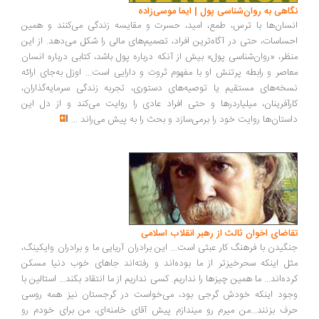
نگاهی به روان‌شناسی پول | ایما موسی‌زاده
انسان‌ها با ترس، طمع، امید، حسرت و مقایسه زندگی می‌کنند و همین
احساسات، حتی در آگاه‌ترین افراد، تصمیم‌های مالی را شکل می‌دهد. از این
منظر، «روان‌شناسی پول» بیش از آنکه درباره پول باشد، کتابی درباره انسان
معاصر و رابطه پرتنش او با مفهوم ثروت و دارایی است... اوزل به‌جای ارائه
نسخه‌های مستقیم یا توصیه‌های دستوری، تجربه زندگی سرمایه‌گذاران،
کارآفرینان، میلیاردرها و حتی افراد عادی را روایت می‌کند و از دل این
داستان‌ها روایت خود را برمی‌سازد و بحث را به پیش می‌راند
...
تقاضای اخوان ثالث از رهبر انقلاب اسلامی
جنگیدن با فرهنگ کار عبثی است... این برادران آریایی ما و برادران وایکینگ،
مثل اینکه سحرخیزتر از ما بوده‌اند و رفته‌اند جاهای خوب دنیا مسکن
کرده‌اند... ما همین چیزها را نداریم. کسی نداریم از ما انتقاد بکند... استالین با
وجود اینکه خودش گرجی بود، می‌خواست در گرجستان نیز همه روسی
حرف بزنند...من میرم رو میندازم پیش آقای خامنه‌ای، من برای خودم رو