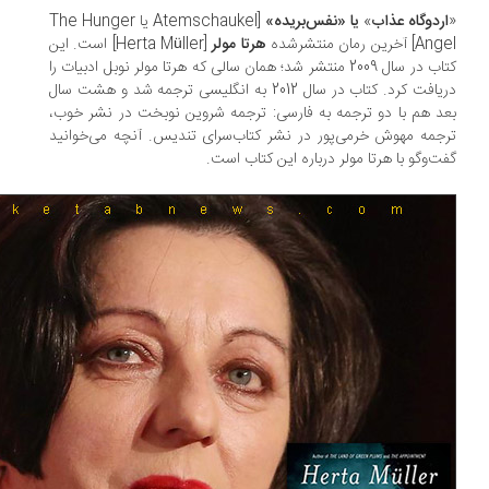
ردوگاه عذاب
»
یا «نفس‌بریده»
[Atemschaukel یا The Hunger
آخرین رمان منتشرشده
هرتا مولر
[Herta Müller] است. این
کتاب در سال 2009 منتشر شد؛ همان سالی که هرتا مولر نوبل ادبیات را
دریافت کرد. کتاب در سال 2012 به انگلیسی ترجمه شد و هشت سال
د هم با دو ترجمه به فارسی: ترجمه شروین نوبخت در نشر خوب،
جمه مهوش خرمی‌پور در نشر کتاب‌سرای تندیس. آنچه می‌خوانید
ت‌وگو با هرتا مولر درباره این کتاب است.