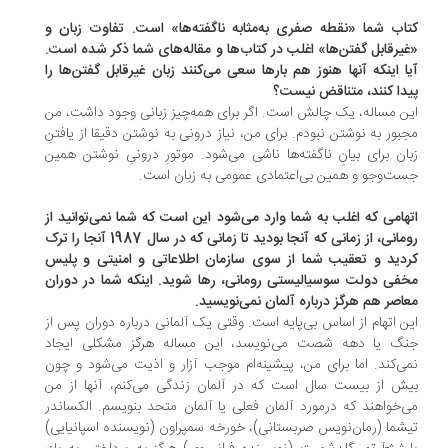
اب شما «نقطه صفری به‌مثابه ناگفته‌ها» است. تفاوت زبان و
یرقابل گفتن‌ها» اغلب در کتاب‌ها و مقاله‌های شما ذکر شده است.
ا اینکه آنها هنوز هم بارها سعی می‌کنند زبان غیرقابل گفتن‌ها را
دا کنند، متناقض نیست؟
ن مساله، یک چالش است. اگر برای همه‌چیز زبانی وجود داشت، من
بور به نوشتن نبودم. برای من، نیاز درونی به نوشتن دقیقا از یافتنِ
ان برای بیانِ ناگفته‌ها ناشی می‌شود. موتورِ درونیِ نوشتن همین
ت‌وجو و همین بی‌اعتمادی عمومی به زبان است.
هامی که اغلب به شما وارد می‌شود این است که شما نمی‌توانید از
رومانی، از زمانی که آنجا بودید تا زمانی که در سال 1987 آنجا را ترک
دید و تعقیب شما از سوی سازمان اطلاعاتی و امنیتی و پلیس
فی دولت سوسیالیستی رومانی، رها شوید. اینکه شما در دوران
اصر هم هرگز درباره آلمان نمی‌نویسید.
ن اتهام از اساس بی‌پایه است. وقتی یک آلمانی درباره دوران پس از
گ یا دهه شصت می‌نویسد، این مساله هرگز مشکلی ایجاد
ی‌کند. اما برای من، پیشینه‌ام موجب آزار و اذیت می‌شود و چون
ش از بیست سال است که در آلمان زندگی می‌کنم، آنها از من
‌خواهند که درمورد آلمان فعلی یا آلمان متحد بنویسم. الكساندر
شما (رمان‌نویس صربستانی)، خورخه سمپراون (نویسنده اسپانیایی)