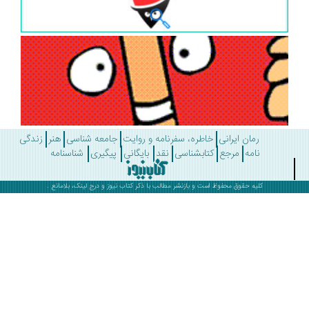
رمان ایرانی
خاطره، سفرنامه و روایت
جامعه شناسی
هنر
زندگی
نامه
مرجع
کتابشناسی
نقد
بایگانی
پیگیری
شناسنامه
کلیه حقوق محفوظ است و بازنشر مطالب با ذکر
کتاب نیوز
و درج لینک، بلامانع .