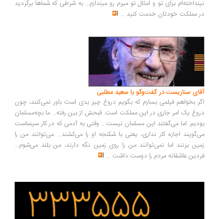
نداخته‌ام برای تو و امثال تو میرم رو میندازم... به شرطی که شماها برگردید
 مملکت خودتان خدمت کنید
...
ای سناریست در گفت‌وگو با سعید مطلبی
ر بخواهم فیلمی بسازم که بگویم دروغ چیز بدی است باور نمی‌کنند، چون
وغ یک امر جاری در این مملکت است. قبحش از بین رفته... ما بچه‌مسلمان
دیم. اما می‌گفتند این مسلمان نیست... وقتی به آدمی که در کار سینماست
‌گویند اجازه کار نداری، یعنی با شکنجه او را می‌کشند... می‌توانند من را
ین بزنند اما نمی‌توانند من را روی زمین نگه دارند، من بلند می‌شوم...
دین عاشقانه مردم را دوست داشت
...