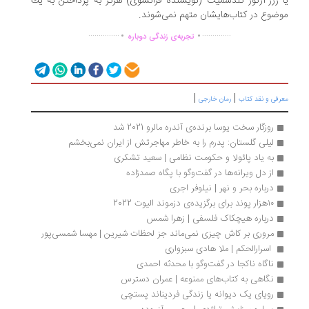
 ژرژ-آرتور گلدشمیت (نویسنده فرانسوی) هرگز به پرداختن به یك
ضوع در كتاب‌هایشان متهم نمی‌شوند.
.
.
...............
..............
تجربه‌ی زندگی دوباره
|
|
رفی و نقد کتاب
رمان خارجی
روزگار سخت یوسا برنده‌ی آندره مالرو 2021 شد
لیلی گلستان: پدرم را به خاطر مهاجرتش از ایران نمی‌بخشم
به یاد پائولا و حکومت نظامی | سعید تشکری 
از دل ویرانه‌ها در گفت‌وگو با پگاه صمدزاده 
درباره بحر و نهر | نیلوفر اجری 
۱۰هزار پوند برای برگزیده‌ی دزموند الیوت 2022
درباره هیچکاک فلسفی | زهرا شمس
مروری بر کاش چیزی نمی‌ماند جز لحظات شیرین | مهسا شمسی‌پور
 اسرارالحکم | ملا هادی سبزواری
ناگاه ناکجا در گفت‌وگو با محدثه احمدی
نگاهی به کتاب‌های ممنوعه | عمران دسترس
رویای یک دیوانه یا زندگی فردیناند پستچی