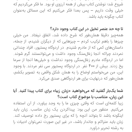
وع شد؛ نوشتن کتاب بیش از همه آرزوی او بود. ما فکر می‌کردیم که
لی وقت داریم – پس بعدا فکر می‌کنیم که این مسائل به‌عنوان
اب چگونه باید باشد.
 چه حد عنصر تخیل در این کتاب وجود دارد؟
ه‌چیز دقیقا همان‌طور که شرح داده شد، اتفاق نیفتاد. من خیلی
زها را باهم ترکیب کردم – چیزهایی که از دیگران شنیدم، از جمله،
ستان‌های کمی که از مادرم شنیدم. در اردوگاه پستیور، افراد چندانی
ردند چراکه آنجا زغال‌سنگ وجود داشت و می‌توانستند گرم شوند.
ا در اردوگاه مادرم زغال‌سنگی وجود نداشت و خیلی‌ها آنجا از سرما
یخ زدند. بیش از 400 نفر. در اردوگاه پستیور سی نفر مردند. با وجود
ن، من می‌خواستم اوضاع را به همان شکل واقعی به تصویر بکشم،
ان‌طور که درنهایت برای هر اردوگاهی صدق می‌کرد.
ا یک‌بار گفتید که می‌خواهید «زبان زیبا» برای کتاب پیدا کنید. آیا
ن زبان، متناسب با موضوع کتاب است؟
با کلمه‌ای است که وقتی چیزی ما را به وجد بیاورد، از آن استفاده
‌کنیم. منظور من این بود: پیداکردن یک زبان مناسب. زبان باید
نگونه باشد تا بتواند آنچه را که برای پستیور رخ داده توصیف کند.
ان باید متراکم و جاندار باشد، در غیر این ‌صورت نمی‌توان ادبیات را
 رشته تحریر درآورد.