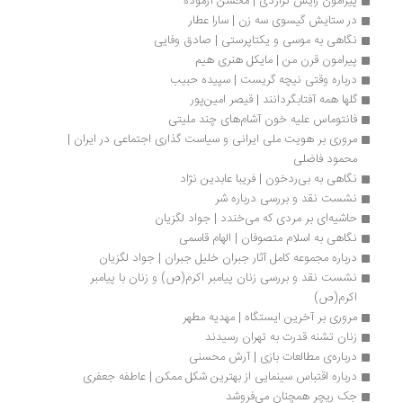
پیرامون زایش تراژدی | محسن آزموده
در ستایش گیسوی سه زن | سارا عطار
نگاهی به موسی و یکتاپرستی | صادق وفایی
پیرامون قرن من | مایکل هنری هیم
درباره وقتی نیچه گریست | سپیده حبیب
گلها همه آفتابگردانند | قیصر امین‌پور
فانتوماس علیه خون آشام‌های چند ملیتی
مروری بر هویت ملی ایرانی و سیاست گذاری اجتماعی در ایران | 
محمود فاضلی
نگاهی به بی‌ردخون | فریبا عابدین نژاد
نشست نقد و بررسی درباره شر
حاشیه‌ای بر مردی که می‌خندد | جواد لگزیان
نگاهی به اسلام متصوفان | الهام قاسمی
درباره مجموعه کامل آثار جبران خلیل جبران | جواد لگزیان
نشست نقد و بررسی زنان پیامبر اکرم(ص) و زنان با پیامبر 
اکرم(ص)
مروری بر آخرین ایستگاه | مهدیه مطهر
زنان تشنه قدرت به تهران رسیدند
درباره‌ی مطالعات بازی | آرش محسنی
درباره اقتباس سینمایی از بهترین شکل ممکن | عاطفه جعفری
جک ریچر همچنان می‌فروشد