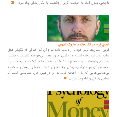
ریخی، بدون آنکه به خیانت، گریز از واقعیت یا انکار زندگی پناه ببرد
...
ونای آرام در گفت‌وگو با فاروک شهیچ
یی انسان‌ها ترمزِ خود را از دست داده‌اند و آن کُدِ اخلاقی که نگهبان عقل
یم بود، فروریخته است. در دنیای امروز، همه می‌خواهند فاشیست باشند؛
نی می‌خواهند نفرت، محورِ زندگی‌شان باشد... ما با گوشت و پوست خود
ساس کردیم «دیگری» بودن چه معنایی دارد... نوشتن پاسخی است به
‌عدالتی‌هایی که ما را احاطه کرده‌اند، و در عین حال، ستایشی است از
بایی زندگی و شادی‌هایش
...