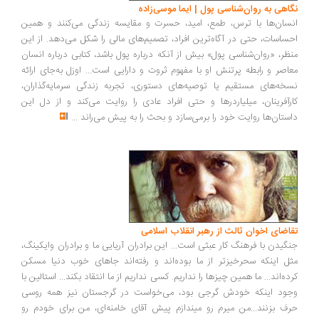
اهی به روان‌شناسی پول | ایما موسی‌زاده
سان‌ها با ترس، طمع، امید، حسرت و مقایسه زندگی می‌کنند و همین
ساسات، حتی در آگاه‌ترین افراد، تصمیم‌های مالی را شکل می‌دهد. از این
ظر، «روان‌شناسی پول» بیش از آنکه درباره پول باشد، کتابی درباره انسان
اصر و رابطه پرتنش او با مفهوم ثروت و دارایی است... اوزل به‌جای ارائه
خه‌های مستقیم یا توصیه‌های دستوری، تجربه زندگی سرمایه‌گذاران،
رآفرینان، میلیاردرها و حتی افراد عادی را روایت می‌کند و از دل این
ستان‌ها روایت خود را برمی‌سازد و بحث را به پیش می‌راند
...
اضای اخوان ثالث از رهبر انقلاب اسلامی
گیدن با فرهنگ کار عبثی است... این برادران آریایی ما و برادران وایکینگ،
ل اینکه سحرخیزتر از ما بوده‌اند و رفته‌اند جاهای خوب دنیا مسکن
ده‌اند... ما همین چیزها را نداریم. کسی نداریم از ما انتقاد بکند... استالین با
ود اینکه خودش گرجی بود، می‌خواست در گرجستان نیز همه روسی
ف بزنند...من میرم رو میندازم پیش آقای خامنه‌ای، من برای خودم رو