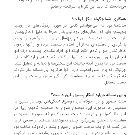
 به سختی تاب می‌آوردم. از سوی دیگر، همیشه در ضمیر ناخودآگاه
‌دانستم که باید این کار را به سرانجام برسانم.
کاری شما چگونه شکل گرفت؟
ت‌ها بود که می‌خواستم کتابی در مورد اردوگاه‌های کار روسیه
ویسم؛ جایی‌که آلمانی‌های رومانیایی‌تبار صرفا به دلیل آلمانی‌بودن،
زداشت می‌شدند. مادر من هم پنج‌سال در چنین اردوگاهی بود و من
 افرادی از دهکده‌ای که از آن آمده‌ام صحبت کرده و از آنها درمورد
طراتشان سوال کردم. فقط اینکه آنها افراد ساده‌ای بودند و درک آنها
چنان دقیق و ورزیده نبود. آنها می‌گفتند که همه‌چیز اردوگاه خیلی
ت بود اما بدون آنکه جزئیات این سختی‌ها را تجزیه و تحلیل کنند،
ئیاتی که برای متن اهمیت دارد. آنها هرگز به این مساله فکر نکردند
 گرسنگی دقیقا به چه معناست، گرسنگی مزمن چیست و از این
ت مسائل.
این مساله درباره اسکار پستیور فرق داشت؟
ت حضور او در اردوگاه کار، موضوع زندگی‌اش بود. در سفری به
ئیس ما درمورد این موضوع شروع به صحبت كردیم؛ زیرا من
هارنظر کفرآمیزی درمورد درخت صنوبر كردم که صنوبرها به‌ویژه در
ایسه با درختان پهن‌برگان، چقدر ناخوشایند هستند. و سپس او به
 گفت که او یک درخت صنوبر از سیم و پشم در اردوگاه ساخته بود
این مساله چقدر برای او مهم بود، آخرین بازمانده تمدن. اینگونه