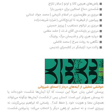
رقص‌های هیچی کاتا و اونو | سالار تاراج
شکستن دماغ استالین برای دومین بار!
مروری بر عقل‌ستیزی در اسلام تاریخی | محمد جواد لسانی
پیرامون از قیطریه تا اورنج‌کانتی | شراره شریعت‌زاده
مروری بر تراتوم دستغیب | پرویز حسینی
مروری بر بازمانده‌ی آقای ف.ف | حامد مقامی
درباره هری پاتر و قدیسان مرگ رولینگ
نگاهی به رولت سرخ | محمد فاضلی
پاکت مرد آرایشگر در کتابسرای تندیس
انشی تحلیلی از آینه‌های دردار | اسحاق شیروانی
سش اصلی رمان صرفاً این نیست که آیا آرمان‌ها شکست خورده‌اند یا
.پرسش عمیق‌تر این است: انسان پس از شکست آرمان‌ها چگونه می‌تواند
چنان معنا و هویت خود را حفظ کند؟... پاسخی که ابراهیم برمی‌گزیند، نه
روزی است و نه تسلیم. او راهی دیگر را انتخاب می‌کند: پذیرفتن شکست