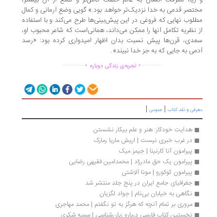
ریا، معرفت انسان به عالم خلقت کامل‌تر و تمتع از آن بیشتر،
تصر قدمی به خدا نزدیک‌تر خواهد بود.» گویی وضع آرمانی و کمال
لوب نهایی که فروغی در این پیش‌بینی‌ها طرح می‌کند و با استفاده
 نظریه تکامل آنها را ممکن می‌داند، همانی‌است که شاعر محبوب او،
دی، قرن‌ها پیش نسبت بدان اظهار امیدواری کرده بود: «رسد
می به جایی که به جز خدا نبیند».
.
.
...............
..............
تجربه‌ی زندگی دوباره
|
|
رفی و نقد کتاب
عمومی
هدایت خودکار: هنر و علم بیکار نشستن
در غرب خبری نیست | اریش ماریا رمارک
پیرامون آنا کارنینا | جیمز میک
پیرامون یک حق مادرزاد | محمدامین فقیهی رضایی
پیرامون کوکورو | مونا آلاشتی
جغرافیای جامع ایران در پنج جلد منتشر شد
نگاهی به خیابان بی‌نام | جواد لگزیان
مروری بر تمام آنچه که هرگز به تو نگفتم | محمد مهاجری
نخستین کتاب فارسی درباره زبان‌شناسی | سمیه شکری