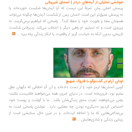
انشی تحلیلی از آینه‌های دردار | اسحاق شیروانی
سش اصلی رمان صرفاً این نیست که آیا آرمان‌ها شکست خورده‌اند یا
.پرسش عمیق‌تر این است: انسان پس از شکست آرمان‌ها چگونه می‌تواند
چنان معنا و هویت خود را حفظ کند؟... پاسخی که ابراهیم برمی‌گزیند، نه
روزی است و نه تسلیم. او راهی دیگر را انتخاب می‌کند: پذیرفتن شکست
ریخی، بدون آنکه به خیانت، گریز از واقعیت یا انکار زندگی پناه ببرد
...
ونای آرام در گفت‌وگو با فاروک شهیچ
یی انسان‌ها ترمزِ خود را از دست داده‌اند و آن کُدِ اخلاقی که نگهبان عقل
یم بود، فروریخته است. در دنیای امروز، همه می‌خواهند فاشیست باشند؛
نی می‌خواهند نفرت، محورِ زندگی‌شان باشد... ما با گوشت و پوست خود
ساس کردیم «دیگری» بودن چه معنایی دارد... نوشتن پاسخی است به
‌عدالتی‌هایی که ما را احاطه کرده‌اند، و در عین حال، ستایشی است از
بایی زندگی و شادی‌هایش
...