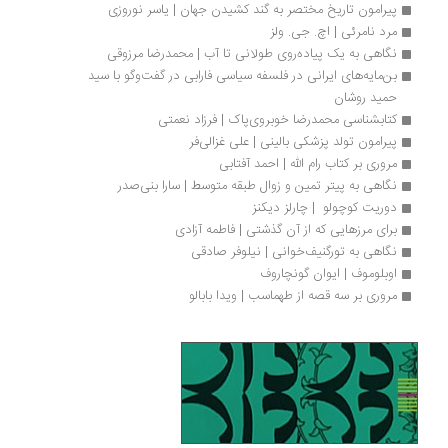
پیرامون تاریخ مختصر به گند کشیدن جهان | یاسر نوروزی
مرد نامرئی | اچ. جی. ولز
نگاهی به یک پیاده‌روی طولانی تا آب | محمدرضا مرزوقی
بن‌مایه‌های ایرانی در فلسفه سیاسی فارابی در گفت‌وگو با سید 
حمید روشان
کتابشناسی محمدرضا خوبروی‌‏پاک | فرزاد نعمتی
پیرامون تولد پزشکی بالینی | علی غزالی‌فر
مروری بر کتاب رام الله | احمد آفتابی
نگاهی به پیتر تمین و زوال طبقه متوسط | سارا بنی‌صدر
دوریت کوچولو  | چارلز دیکنز
برای مرزهایی که از آن گذشتی | فاطمه آزادی
نگاهی به تورگنیف‌خوانی | نیلوفر صادقی
اوبلوموف | ایوان گونچاروف
مروری بر سه قصه از طهماسب | ویدا بابالو