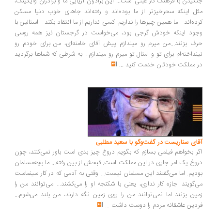
گیدن با فرهنگ کار عبثی است... این برادران آریایی ما و برادران وایکینگ،
ل اینکه سحرخیزتر از ما بوده‌اند و رفته‌اند جاهای خوب دنیا مسکن
ده‌اند... ما همین چیزها را نداریم. کسی نداریم از ما انتقاد بکند... استالین با
ود اینکه خودش گرجی بود، می‌خواست در گرجستان نیز همه روسی
ف بزنند...من میرم رو میندازم پیش آقای خامنه‌ای، من برای خودم رو
نداخته‌ام برای تو و امثال تو میرم رو میندازم... به شرطی که شماها برگردید
 مملکت خودتان خدمت کنید
...
ای سناریست در گفت‌وگو با سعید مطلبی
ر بخواهم فیلمی بسازم که بگویم دروغ چیز بدی است باور نمی‌کنند، چون
وغ یک امر جاری در این مملکت است. قبحش از بین رفته... ما بچه‌مسلمان
دیم. اما می‌گفتند این مسلمان نیست... وقتی به آدمی که در کار سینماست
‌گویند اجازه کار نداری، یعنی با شکنجه او را می‌کشند... می‌توانند من را
ین بزنند اما نمی‌توانند من را روی زمین نگه دارند، من بلند می‌شوم...
دین عاشقانه مردم را دوست داشت
...