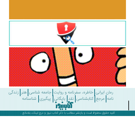
رمان ایرانی
خاطره، سفرنامه و روایت
جامعه شناسی
هنر
زندگی
نامه
مرجع
کتابشناسی
نقد
بایگانی
پیگیری
شناسنامه
کلیه حقوق محفوظ است و بازنشر مطالب با ذکر
کتاب نیوز
و درج لینک، بلامانع .