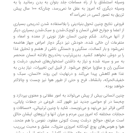
یله استنشاق یا از راه مسامات جلد بتوان به بدن رسانید یا به
وسیله دیگری که امروز به عقل ما نمی‌رسد، چنان‌که ۱۰۰ سال پیش
ریق به تصور کسی در نمی‌آمد؟»
وغی نتایج چنین تحول بنیادینی را بلااستفاده شدن تدریجی بسیاری
 اعضا و جوارح فعلی انسان و کوچک‌شدن و سبک‌شدن بسیاری دیگر
 آنها می‌داند. شکم چنین انسان طراز نوینی از معده و امعاء و
فرعات آن خالی شده، خودش نیز دیگر دچار امراض جهاز هاضمه
ی‌شود و بار کسالت، سنگینی و خستگی ناشی از هضم و تحلیل غذا
 بر دوش نخواهد کشید. بدین‌ترتیب به‌تدریج بالاتنه انسان منحصر
 سر و سینه شده و نیاز به داشتن استخوان‌های ضخیم، درشت و
گین ران و ساق‌پا مرتفع می‌شود. از قبیل این تغییرات، نیاز بدن به
ا هم کاهش پیدا می‌کند و درنهایت این روند «انسان، سبک و
یف‌الحرکه، بانشاط، فرح و حتی از طیور هوا نیز چست و چالاکتر
اهد بود».
ین انسانی بیش از پیش می‌تواند به امور عقلانی و معنوی بپردازد و
‌بسا در او حواسی جدید نیز ظهور کند. فروغی در جملات پایانی،
می فراتر نیز می‌نهد و می‌نویسد، شاید با چنین ترتیباتی، «مسافات و
ابات مختلفه که امروز بین مردم و میان آنها و آرزوهای ایشان حائل
ت مرتفع، حوائج درشت پست کنونی مفقود، نفوس با هم متحد،
ا و هوس‌های پوچ کودکانه امروزی متروک، عشق و محبت بی‌ریب