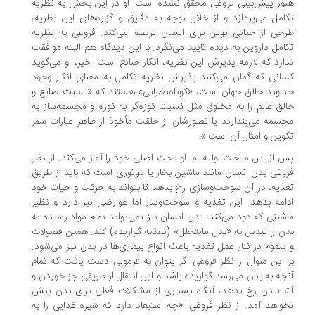
وز پیش‌بینی فروغی محقق نشده است. او در این بخش به نظریه
امل می‌پردازد و از خلال توجه به دقایق و گزاره‌های این نظریه،
حی از حیاتی نوین برای انسان ترسیم می‌کند. فروغی به نظریه
امل داروین به دیده تایید می‌نگرد. با این دیدگاه هم البته موافقت
ارد که لازمه پذیرش این نظریه، انکار صانع است. خیر، او می‌گوید
انی که گمان می‌کنند پذیرش نظریه تکامل به معنای انکار وجود
اوند خالق جهان است، «کوتاه‌نظرانی» هستند که «نسبت صانع و
لق عالم را به مخلوق مثل نسبت کوزه‌گر به کوزه و مجسمه‌ساز به
سمه می‌پندارند یا تصورشان از خلقت مأخوذ از ظاهر عبارات سفر
وین و امثال آن است.»
 از این مباحث اولیه اما او بحث اصلی خود را آغاز می‌کند. از نظر
وغی بدن انسان مانند ماشین بخار یا موتوری است که باید از طریق
ذیه، در آن سوخت‌وسازی رخ بدهد تا بتواند به حرکت و حیات خود
امه بدهد. این تغذیه و سوخت‌وساز اما عوارضی نیز دارد و نظیر
شینی که دود می‌کند، بدن انسان نیز نمی‌تواند تمام مواد رسیده به
ن را تبدیل به «بدل مایتحلل» (تعذیه گواریده) کند. همین فضولات
سموم در کنار عمل تغذیه باعث انواع بیماری‌ها در بدن نیز می‌شود.
 این منوال از نظر فروغی اگر بتوان به فرمولی دست یافت که تمام
چه به بدن می‌رسد گواریده باشد و این انتقال از طریقی جز خوردن و
امیدن رخ بدهد، آنگاه بسیاری از مشکلات فعلی برای بدن پیش
واهد آمد. از نظر فروغی: «چه استبعاد دارد که شیره غذایی را به