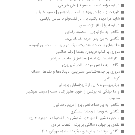
درباره «راه» نجیب محفوظ | علی شروقی
طبیعت و ماورا در روزهای اسلامی‌ندوشن | نسیم خلیلی
شاید مرا دیده باشید با... در گفت‌وگو با عباس باباعلی
درباره لیورا | طلا نژادحسن
نگاهی به ماوتهاوزن | محمود رضایی
نگاهی به بی پدر | مریم طباطبایی‌ها
حاشیه‌ای بر صادق هدایت، مرگ در پاریس | محسن آزموده
مروری بر کتاب فریدون رهنما | رضا صائمی
 آثار الشیعه الامامیه | عبدالعزیز صاحب جواهر
نگاهی به نفوس مرده | نادر شهریوری
مروری بر جامعه‌شناسی سلبریتی: دیدگاه‌ها و نقدها | سمانه 
کوهستانی
ابرتروریسم و 8 زن از تاریخ‌سازان بریتانیا
و اما نهنگی که یونس را خورد هنوز زنده است | مجتبا هوشیار 
محبوب
نگاهی به بی‌خداحافظی برو | مریم رحمانیان
نگاهی به ورطه‌ | ریحانه عسگری
از حق به شهر تا شهرهای شورشی در گفت‌وگو با دیوید هاروی
نقدی بر چهارده سالگی بر برف | نعمت مرادی
نگاهی کوتاه به رمان‌های برگزیده جایزه مهرگان 1402 