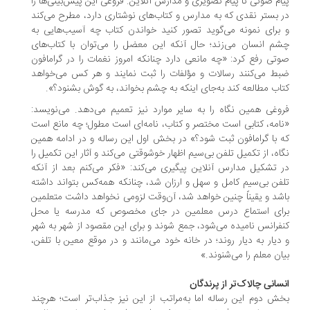
ام صوتی تا پیام تصویری و مدارس آنلاین. فروغی این پیش‌بینی‌ها را
 بستر نقدی که به مدارس و کتاب‌های نوشتاری دارد، مطرح می‌کند
برای نمونه می‌گوید تصور کنید خواندن کتاب چه آسیب‌هایی به
م انسان می‌زند؛ حال آنکه این معضل را می‌توان با کتاب‌های
تی رفع کرد: «چه مانعی دارد چنانکه امروز نغمات را در گرامافون
ط می‌کنند رسالات و مؤلفات را ثبت نمایند و هر کس می‌خواهد
اب مطالعه کند به‌جای اینکه به چشم بخواند، به گوش بشنود؟».
وغی همین نگاه را به سایر موارد نیز تعمیم می‌دهد. می‌نویسد:
امه، کتابی است مختصر و کتاب، نامه‌ای است مطول؛ چه مانع است
 با گرامافون ثبت شود؟» در بخش اول این رساله و در ادامه همین
اه، از تکمیل تلفن بی‌سیم اظهار خوشوقتی می‌کند و آثار این تکمیل را
 تشکیل مدارس آنلاین پیگیری می‌کند: «فکر می‌کنم بعد از آنکه
فن بی‌سیم کامل و سهل و ارزان شد، چنانکه همه‌کس بتواند داشته
شد و یقیناً چنین خواهد شد، آن‌وقت لزومی نخواهد داشت متعلمین
ای استماع درس معلمین در جای مخصوص که مدرسه یا محل
فرانس نامیده می‌شود، جمع شوند و برای این مقصود از شهر به شهر
دیار به دیار روند؛ در خانه خود می‌مانند و در موقع معین با تلفن،
ان معلم را می‌شنوند.»
سانی چالاک‌تر از پرندگان
ش دوم این رساله اما به‌مراتب از این نیز جذاب‌تر است؛ هرچند