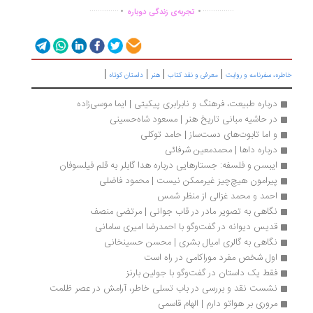
.
.
..............
...............
تجربه‌ی زندگی دوباره
|
|
|
|
ره، سفرنامه‌ و روایت
معرفی و نقد کتاب
هنر
داستان کوتاه
درباره طبیعت، فرهنگ و نابرابری پیکیتی | ایما موسی‌زاده 
در حاشیه مبانی تاریخ هنر | مسعود شاه‏‌حسینی
و اما تابوت‌های دست‌ساز | حامد توکلی
درباره داها | محمدمعین شرفائی
ایبسن و فلسفه: جستارهایی درباره هدا گابلر به قلم فیلسوفان
پیرامون هیچ‌چیز غیرممکن نیست | محمود فاضلی
احمد و محمد غزالی‌ از منظر شمس
نگاهی به تصویر مادر در قاب جوانی | مرتضی منصف
قدیس دیوانه در گفت‌وگو با احمدرضا امیری سامانی
نگاهی به گالری امیال بشری | محسن حسینخانی
اول شخص مفرد موراکامی در راه است
فقط یک داستان در گفت‌وگو با جولین بارنز
نشست نقد و بررسی در باب تسلی خاطر، آرامش در عصر ظلمت
مروری بر هواتو دارم | الهام قاسمی