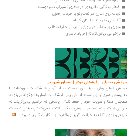
درباره هنر فیلم کوتاه داستانی | رضا صائمی
اضطراب تأثیر: نظریه‌ای در شاعری | سهراب بشردوست
نجات روح مدرن در گفت‌وگو با حرمت رضوی
آتا یعنی پدر با ۱۲ داستان کوتاه
مروری بر زندگی در پاورقی | پیمان حقیقت‌طلب
بازخوانی ریاض‌الافکار | فریاد ناصری
انشی تحلیلی از آینه‌های دردار | اسحاق شیروانی
سش اصلی رمان صرفاً این نیست که آیا آرمان‌ها شکست خورده‌اند یا
.پرسش عمیق‌تر این است: انسان پس از شکست آرمان‌ها چگونه می‌تواند
چنان معنا و هویت خود را حفظ کند؟... پاسخی که ابراهیم برمی‌گزیند، نه
روزی است و نه تسلیم. او راهی دیگر را انتخاب می‌کند: پذیرفتن شکست
ریخی، بدون آنکه به خیانت، گریز از واقعیت یا انکار زندگی پناه ببرد
...