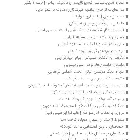
درباره آسیب‌شناسی ناسیونالیسم رومانتیک ایرانی | قاسم آل‌کثیر
سه روایات از حاج ابراهیم میرشکاری معروف به عمو صیاد
سرزمین برفی | یاسوناری کاواباتا
داستان: نزدیک‌ترین چیز به زندگی
فارسی؛ یادگارِ شکوهمندِ نبوغِ بشری است | حسن انوری
درباره‌‌ی همیشه شوهر | اسدالله امرایی
دمی با دیانت و عقلانیت | مسعود قربانی
مروری بر ورطه‌ی کرینو | نوید فرخی‌
نگاهی به کافکای تسیگلر | پیام حیدرقزوینی
داستان داستان‌ها: نوذر | علی نیکویی
درباره دیگر دوستی موثر | محمد شهرابی فراهانی
نشست نقد و بررسی همیشه فرمانده
شهید عباس دوران، شبیه افسانه‌ها در گفت‌وگو با مجید ایزدی
سایه بوف کور بر ادبیات داستانی به روایت آزما
پسر در گفت‌وگو با مهدی قلی‌نژاد ملکشاه
شیکاگو نومیکس در گفت‌وگو با محمدرضا فرهادی‌پور
مروری بر هفت انار سوخته | علیرضا ابراهیمی آبیز
سقوط از بلندای آسمان دوباره ترجمه شد
 قصه‌های پروین اعتصامی به نثر کودکانه 
حاشیه‌ای بر مسائل نظریه سیاسی | فرزاد نعمتی