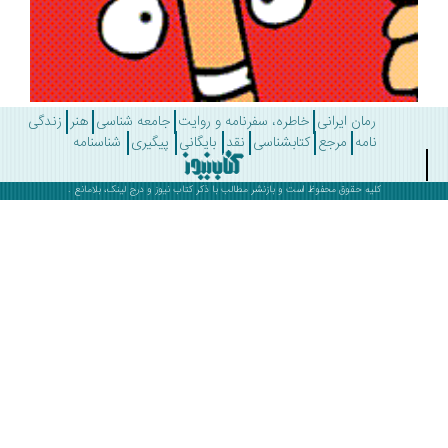
رمان ایرانی
خاطره، سفرنامه و روایت
جامعه شناسی
هنر
زندگی
نامه
مرجع
کتابشناسی
نقد
بایگانی
پیگیری
شناسنامه
کلیه حقوق محفوظ است و بازنشر مطالب با ذکر
کتاب نیوز
و درج لینک، بلامانع .