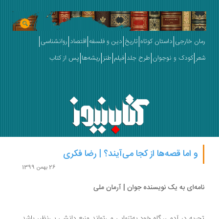
ان خارجی
داستان کوتاه
تاریخ
دین و فلسفه
اقتصاد
روانشناسی
ر
کودک و نوجوان
طرح جلد
فیلم
طنز
ریشه‌ها
پس از کتاب
و اما قصه‌ها از کجا می‌آیند؟ | رضا فکری
26 بهمن 1399
مه‌ای به یک نویسنده جوان | آرمان ملی
ربه در آدمی، گاه خود به‌تنهایی می‌تواند منبع دانشی بی‌نظیر باشد