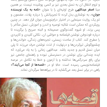
لزوم انتقال آن به نسل بعدی نیز بر کسی پوشیده نیست. بر همین
نا
اصغر عبداللهی
طرح اولیه‌ای را با عنوان «
نامه به یک نویسنده‌
ان
»، به نوشتاری بدل کرده تا تجربیاتش را درباره‌ پلات، مضمون و
ِ یک روایت سینمایی در اختیار درام‌نویسان جوان قرار دهد. در چنین
یکردی که ممکن است شائبه‌ توصیه و اندرز و آموزش، نسل متأخر را
 بزند، او شیوه‌ گفت‌وگوی صمیمانه و البته صریح را برگزیده تا
باره‌ فوت‌وفن نوشتن فیلمنامه و حواشی آن، نکاتی کلیدی و کاربردی
 مطرح کند. کتاب از ساحت زیستی، تجربه‌های زندگی، خواندن‌ها و
م‌وگوش تیزکردن‌ها و درنهایت از لذت نوشتن حرف می‌زند تا پلی
ان نسل قدیم و جدید باشد. عبداللهی زمانی را به یاد می‌آورد که
ده‌ چندانی برای نوشتن در دسترسش نبوده و راهنمای جامعی نیز
ای رفع سردرگمی‌ها نداشته و با آزمون و خطا به تکامل در عرصه
لمنامه‌نویسی رسیده است. حالا او در «
قصه‌ها از کجا می‌آیند؟
»
هی در برابر نسل بعد می‌گشاید تا در بیراهه‌ها سرگردان نماند.