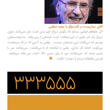
ای سناریست در گفت‌وگو با سعید مطلبی
ر بخواهم فیلمی بسازم که بگویم دروغ چیز بدی است باور نمی‌کنند، چون
وغ یک امر جاری در این مملکت است. قبحش از بین رفته... ما بچه‌مسلمان
دیم. اما می‌گفتند این مسلمان نیست... وقتی به آدمی که در کار سینماست
‌گویند اجازه کار نداری، یعنی با شکنجه او را می‌کشند... می‌توانند من را
ین بزنند اما نمی‌توانند من را روی زمین نگه دارند، من بلند می‌شوم...
دین عاشقانه مردم را دوست داشت
...