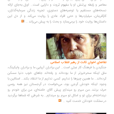
اصر و رابطه پرتنش او با مفهوم ثروت و دارایی است... اوزل به‌جای ارائه
خه‌های مستقیم یا توصیه‌های دستوری، تجربه زندگی سرمایه‌گذاران،
رآفرینان، میلیاردرها و حتی افراد عادی را روایت می‌کند و از دل این
ستان‌ها روایت خود را برمی‌سازد و بحث را به پیش می‌راند
...
اضای اخوان ثالث از رهبر انقلاب اسلامی
گیدن با فرهنگ کار عبثی است... این برادران آریایی ما و برادران وایکینگ،
ل اینکه سحرخیزتر از ما بوده‌اند و رفته‌اند جاهای خوب دنیا مسکن
ده‌اند... ما همین چیزها را نداریم. کسی نداریم از ما انتقاد بکند... استالین با
ود اینکه خودش گرجی بود، می‌خواست در گرجستان نیز همه روسی
ف بزنند...من میرم رو میندازم پیش آقای خامنه‌ای، من برای خودم رو
نداخته‌ام برای تو و امثال تو میرم رو میندازم... به شرطی که شماها برگردید
 مملکت خودتان خدمت کنید
...