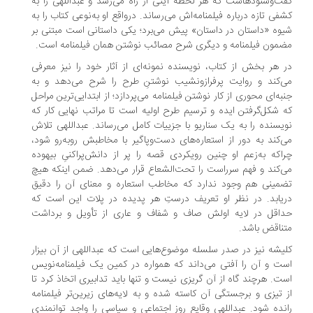
ت‌وشنودهاست که هر لحظه آیتی از راه می‌رسد و عبداللهی را به
فی تازه درباره‌ فیلمنامه‌اش می‌رساند. درواقع او به‌نوعی کتاب را به
وه‌ «داستان در داستان» پیش می‌برد؛ یکی داستانی است مبتنی بر
مون فیلمنامه و دیگری شرح مصائب نوشتن همان فیلمنامه است.
 هر بخش از کتاب، نویسنده نمونه‌ای از آثار خود را نیز معرفی
‌کند و روایت پرفرازونشیب نوشتنِ طرح را شرح می‌دهد و به
به‌ای محوری از کار نوشتن فیلمنامه می‌پردازد؛ از ابتدایی‌ترین مراحل
 شکل‌گرفتن ایده و ترسیم طرح اولیه است تا مراتب نهایی کار که
یسنده را به یک سناریو با جزییات کامل می‌رساند. عبداللهی تلاش
‌کند به دور از استعاره‌های دست‌وپاگیر با مخاطبش روبه‌رو شود،
اکه به‌زعم او چنین رویکردی قصه را پر از دانش‌پراکنیِ بیهوده
‌کند و فهم سرراست را تحت‌الشعاع قرار می‌دهد. ضمن اینکه هیچ
مینی هم وجود ندارد که مخاطب استعاره و معنای آن را دقیق
یابد. در نظر او تعریف درستِ هر پدیده در پلات این است که
اقل در لایه‌ اولش صاف و شفاف و عاری از تأویل و برداشت
ناقض باشد.
یشه نیز در صدر سلسله موضوع‌هایی است که عبداللهی از آن بیزار
ت و آن را آفتی می‌داند که همواره در کمین یک فیلمنامه‌نویس
ت. هرچند گاه از آن گریزی نیست و تنها باید تدابیری اتخاذ کرد تا
 تیزی و برجستگی آن کاسته شده و به لایه‌های زیرین‌تر فیلمنامه
نده شود. عبداللهی وقایع روز اجتماعی و سیاسی را واجد توانمندیِ