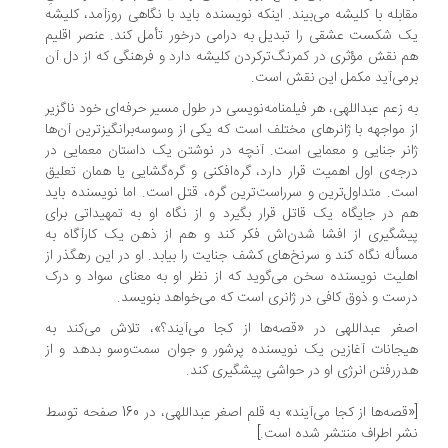
ابله با کلیشه می‌بیند. اینکه نویسنده باید با نگاهی روزآمد، کلیشه‌
 شکست عشقی را تبدیل به درامی درخور تأمل کند. عنصر اقلیم
 نقش مؤثری در کمرنگ‌ترکردن کلیشه دارد و فرهنگی که از دل آن
می‌آید مکمل این نقش است.
 زعم عبداللهی، هر فیلمنامه‌نویسی در طول مسیر حرفه‌ای خود ناگزیر
 مواجهه با ژانرهای مختلف است که یکی از وسوسه‌برانگیزترین آن‌ها
نر جنایی و معمایی است. آنچه در نوشتن یک داستان معمایی در
جه‌ی اول اهمیت قرار دارد، گره‌افکنی و گره‌گشایی یا همان تعلیق
ت. متداول‌ترین و سرراست‌ترین گره، قتل است. اما نویسنده باید
 در جایگاه یک قاتل قرار بگیرد و از نگاه او به تمهیداتی برای
شگیری از افشا شدن‌اش فکر کند و هم از ذهن یک کارآگاه به
أله نگاه کند و سرنخ‌های کشف جنایت را بیابد. او در این رهگذر از
لیت نویسنده سخن می‌گوید که از نظر او به معنای سواد و درک
ست و ذوق کافی در ژانری است که می‌خواهد بنویسد.
غر عبداللهی در «قصه‌ها از کجا می‌آیند؟»، تلاش می‌کند به
جانات آغازین یک نویسنده‌ پرشور و جوان سمت‌وسو بدهد و از
ررفتن انرژی او در حواشی پیشگیری کند.
[«قصه‌ها از کجا می‌آیند» به قلم اصغر عبداللهی، در 160 صفحه توسط
ر اطراف منتشر شده است.]