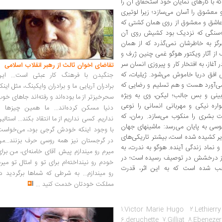
 که با کارهای نمایان خود استحقاق آن را
معشوق را آسان می‌سازد؛ زیرا لوتیری
. عاشق و معشوق از روی همان کشتی که
تخته‌سنگی که نزدیک بود کشیش روی آن
رگز به خاطرشان نمی‌گذرد که از همان
از آثار ویکتور هوگو غمی چنین ژرف و
آغاز، به افتخار کار و پیروزی انسان سر
تقاضای اخوان ثالث از رهبر انقلاب اسلامی
ی افق دریا خاموش می‌شود. ژیلیات، که
جنگیدن با فرهنگ کار عبثی است... این
د می‌آورد هست و هم تسلیم و رضایی که
برادران آریایی ما و برادران وایکینگ، مثل اینک
ابینی و بس جالب؛ لیکن، وی به ویژه
سحرخیزتر از ما بوده‌اند و رفته‌اند جاهای خو
ره نیکی و مهربانی انسانی را نوعی
دنیا مسکن کرده‌اند... ما همین چیزها را
ت بشری را منکوب می‌سازد. رمان، که
نداریم. کسی نداریم از ما انتقاد بکند... استالی
بوسی به پایان می‌رسد: ماشینهای جهان
با وجود اینکه خودش گرجی بود، می‌خواست
یر کشیده شده است، بیشتر تاریکی‌های
در گرجستان نیز همه روسی حرف بزنند...من
و نماد زندگی آینده. هوگو به ندرت، به
میرم رو میندازم پیش آقای خامنه‌ای، من برا
ه از درخشش در توصیف رسیده است؛ در
خودم رو نینداخته‌ام برای تو و امثال تو میر
ب شده است که به این اثر، قدرت
رو میندازم... به شرطی که شماها برگردید د
مملکت خودتان خدمت کنید
...
1.Victor Marie Hugo 2.Lethier
6.deruchette 7.Gilliat 8.Ebenezer