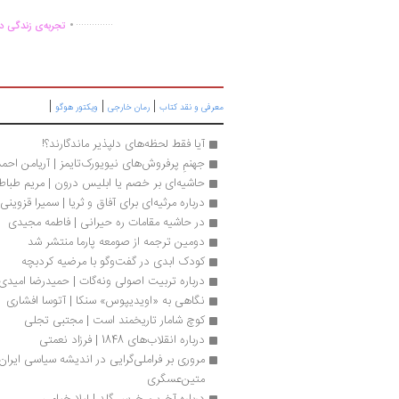
.
..............
تجربه‌ی زندگی دو
|
|
|
معرفی و نقد کتاب
رمان خارجی
ویکتور هوگو
آیا فقط لحظه‌های دلپذیر ماندگارند؟!
جهنمِ پرفروش‌های نیویورک‌تایمز | آریامن احم
حاشیه‌ای بر خصم یا ابلیس درون | مریم طباطب
درباره مرثیه‌ای برای آفاق و ثریا | سمیرا قزوینی
در حاشیه مقامات ره حیرانی | فاطمه مجیدی
دومین ترجمه از صومعه پارما منتشر شد
کودک ابدی در گفت‌وگو با مرضیه کردبچه
درباره تربیت اصولی ونه‌گات | حمیدرضا امیدی‌
نگاهی به «اويدیپوس» سنکا | آتوسا افشاری
کوچ شامار تاريخمند است | مجتبی تجلی
درباره انقلاب‌های 1848 | فرزاد نعمتی
متین‌عسگری
درباره آخرین خرس گلد | لیلا خیامی