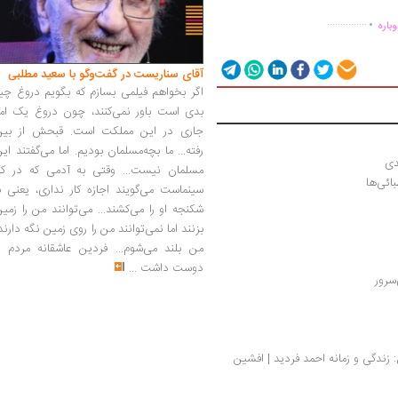
.
...............
باره
آقای سناریست در گفت‌وگو با سعید مطلبی
اگر بخواهم فیلمی بسازم که بگویم دروغ چی
بدی است باور نمی‌کنند، چون دروغ یک امر
جاری در این مملکت است. قبحش از بین
رفته... ما بچه‌مسلمان بودیم. اما می‌گفتند ای
دی
مسلمان نیست... وقتی به آدمی که در کار
ائی‌ها
سینماست می‌گویند اجازه کار نداری، یعنی ب
شکنجه او را می‌کشند... می‌توانند من را زمی
بزنند اما نمی‌توانند من را روی زمین نگه دارند
من بلند می‌شوم... فردین عاشقانه مردم را
دوست داشت
...
سرور
مروری بر فراملی‌گرایی در اندیشه سیاسی ایران: زندگی و زمانه احمد فردید | افشین 