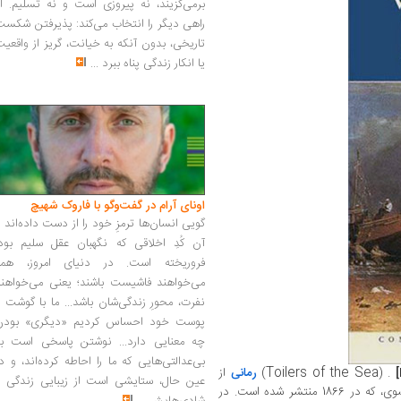
برمی‌گزیند، نه پیروزی است و نه تسلیم. ا
راهی دیگر را انتخاب می‌کند: پذیرفتن شکس
تاریخی، بدون آنکه به خیانت، گریز از واقعی
یا انکار زندگی پناه ببرد
...
اونای آرام در گفت‌وگو با فاروک شهیچ‭
گویی انسان‌ها ترمزِ خود را از دست داده‌اند 
آن کُدِ اخلاقی که نگهبان عقل سلیم بود،
فروریخته است. در دنیای امروز، همه
می‌خواهند فاشیست باشند؛ یعنی می‌خواهند
نفرت، محورِ زندگی‌شان باشد... ما با گوشت 
پوست خود احساس کردیم «دیگری» بودن
چه معنایی دارد... نوشتن پاسخی است به
بی‌عدالتی‌هایی که ما را احاطه کرده‌اند، و د
Toilers of the Sea
]
. (
)
رمانی
از
عین حال، ستایشی است از زیبایی زندگی و
(1802-1885)، نویسنده فرانسوی، که در 1866 منتشر شده است. در