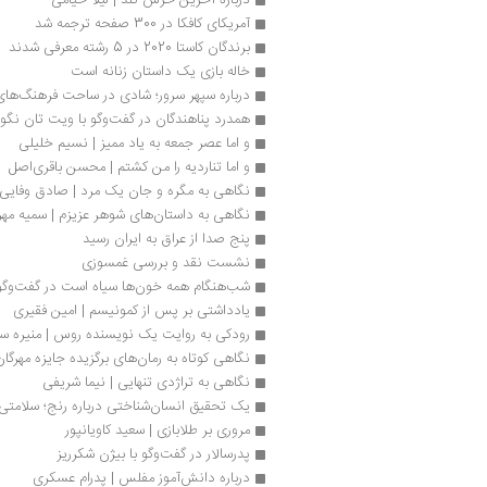
آمریکای کافکا در 300 صفحه ترجمه شد
برندگان کاستا 2020 در 5 رشته معرفی شدند
خاله بازی یک داستان زنانه است
درباره سپهر سرور؛ شادی در ساحت فرهنگ‌ها
همدرد پناهندگان در گفت‌وگو با ویت تان نگو
و اما عصر جمعه به یاد ممیز | نسیم خلیلی
و اما تناردیه را من کشتم | محسن باقری‌اصل
نگاهی به مگره و جان یک مرد | صادق وفایی
نگاهی به داستان‌های شوهر عزیزم | سمیه مهر
پنج صدا از عراق به ایران رسید
نشست نقد و بررسی غمسوزی
شب‌هنگام همه خون‌ها سیاه است در گفت‌وگو ب
یادداشتی بر پس از کمونیسم | امین فقیری
رودکی به روایت یک نویسنده روس | منیره ست
نگاهی کوتاه به رمان‌های برگزیده جایزه مهرگان 1402
نگاهی به تراژدی تنهایی | نیما شریفی
یک تحقیق انسان‌شناختی درباره رنج؛ سلامتی، 
مروری بر طلابازی | سعید کاویانپور
پدرسالار در گفت‌وگو با بیژن شکرریز
درباره دانش‌آموز مفلس | پدرام عسکری