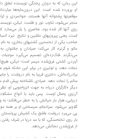
این رمان، که به دوران پختگی نویسنده تعلق دار
او پرورده شده است. این درون‌مایه‌ها عبارت‌
موقعیتها پشتوانه آنها هستند، جوانمردی و کرام
منجر می‌شود، تناوب نور و ظلمت. لیکن، نویسنده ب
روی آنها کار شده بود، عناصری را یار می‌سازد ک
است، یعنی پیروزیهای ماشین و نتایج نبرد انسان 
صاحب یکی از نخستین کشتیهای بخاری، به نام 
مالو و گرنزه کار می‌کند؛ صیادان و جاشوان 
می‌نگرند. فلک‌زده‌ای تصمیم می‌گیرد موجبات 
آوردن کشتی غرق‌شده میسر است؛ لیکن، هیچ‌
نجات دهد، و لوتیری در برابر این حادثه شوم عاج
برادرزاده‌اش، دختری فریبا به نام دروشت، را جای
سالم را نجات دهد. صیادی ناشناخته پیش قدم می
دیگر «کارگران دریا»، به جهت انزواجویی او، نظ
آرزوی وصال اوست. پس باید با انواع مشکلات م
دریایی، هزار بار حیاتش را به خطر می‌افکند؛ به
گلاویز می‌شود. سرانجام، سرسختی او بر همه موا
پی می‌برد دروشت عاشق یک کشیش پروتستان جوا
بار روی تخته‌سنگی، که با مد دریا در شرف رفتن ز
از غرق‌شدن نجاتش می‌دهد.