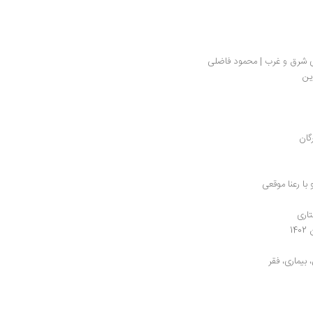
ی شرق و غرب | محمود فاضلی
ین
گان
ا رعنا موقعی
اری
 
بیماری، فقر