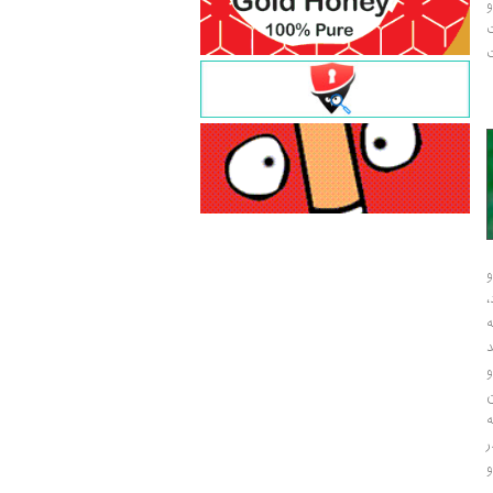
و
ت
ت
و
و
ر