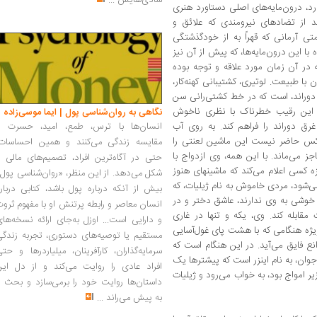
شادی‌هایش
...
د، درون‌مایه‌های اصلی دستاورد هنری
اند از تضادهای نیرومندی که علائق و
تی آرمانی که قهراً به از خودگذشتگی
ا این درون‌مایه‌ها، که پیش از آن نیز
ه در آن زمان مورد علاقه و توجه بوده
با طبیعت. لوتیری، کشتیبانی کهنه‌کار،
دوراند، است که در خط کشتی‌رانی سن
به این رقیب خطرناک با نظری ناخوش
نگاهی به روان‌شناسی پول | ایما موسی‌زاده
غرق دوراند را فراهم کند. به روی آب
انسان‌ها با ترس، طمع، امید، حسرت و
کس حاضر نیست این ماشین لعنتی را
مقایسه زندگی می‌کنند و همین احساسات،
ز می‌ماند. با این همه، وی ازدواج با
حتی در آگاه‌ترین افراد، تصمیم‌های مالی ر
زه کسی اعلام می‌کند که ماشینهای هنوز
شکل می‌دهد. از این منظر، «روان‌شناسی پول
‌شود، مردی خاموش به نام ژیلیات، که
بیش از آنکه درباره پول باشد، کتابی دربار
ر خوشی به وی ندارند، عاشق دختر و در
انسان معاصر و رابطه پرتنش او با مفهوم ثرو
قابله کند. وی، یکه و تنها در غاری
و دارایی است... اوزل به‌جای ارائه نسخه‌ها
 ویژه هنگامی که با هشت پای غول‌آسایی
مستقیم یا توصیه‌های دستوری، تجربه زندگی
نع فایق می‌آید. در این هنگام است که
سرمایه‌گذاران، کارآفرینان، میلیاردرها و حت
ن، به نام اینزر است که پیشترها یک
افراد عادی را روایت می‌کند و از دل این
یر امواج بود، به خواب می‌رود و ژیلیات
داستان‌ها روایت خود را برمی‌سازد و بحث ر
به پیش می‌راند
...