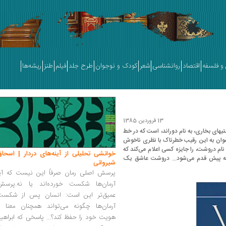
و فلسفه
اقتصاد
روانشناسی
شعر
کودک و نوجوان
طرح جلد
فیلم
طنز
ریشه‌ها
13 فروردین 1385
یهای بخاری، به نام دوراند، است که در خط
اشوان به این رقیب خطرناک با نظری ناخوش
ه نام دروشت، را جایزه کسی اعلام می‌کند که
خوانشی تحلیلی از آینه‌های دردار | اسحاق
ته پیش قدم می‌شود... دروشت عاشق یک
شیروانی
پرسش اصلی رمان صرفاً این نیست که آیا
آرمان‌ها شکست خورده‌اند یا نه.پرسش
عمیق‌تر این است: انسان پس از شکست
آرمان‌ها چگونه می‌تواند همچنان معنا و
هویت خود را حفظ کند؟... پاسخی که ابراهی