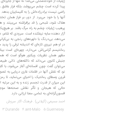
ژیلیات از خودگذشتگی می‌کند؛ نه تنها از جایزه‌ای
پیدا کرده است چشم می‌پوشد، بلکه فرار عاشق و 
راضی نیست برادرزاده‌اش را به کلیساییان بدهد
آنها را با خود می‌برد. از دور، بر فراز همان 
هلاک شود، شبحی را قد برافراشته می‌بینند و ه
پرهیب ژیلیات چشم به راه مرگ باشد. بر هیچ‌یک 
آزار دهنده سایه نیفکنده است. سرودی که شاعر، در 
می‌دهد، بی‌درنگ با دلهره‌های رنجی به بی‌‌کران
در او هم نیروی تازه‌ای که اندیشه ترقی را پدی
رمانتیسم گرامی‌اش می‌دارد، چهره‌ای است بین
مظهر همان نظریات ویکتور هوگو است که هموا
جنبش ثانوی می‌داند که ذائقه‌های ذاتی طبیع
می‌توان گفت چون افسانه‌ای آغاز می‌شود، با کا
نو، که نقش آنها در ظلمات غاری دریایی به تصو
قرون وسطای رمانتیک را احیای می‌نماید، تا رمز 
این میزان از قدرت تجسم زنده و به این مرتب
حالی که هیجان و تأثر نقاش صحنه‌ها موج
افسون‌گرانه‌ای به تمامی معنا ارزانی دارد.
احمد سمیعی (گیلانی)
. فرهنگ آثار. سروش
ry 3.Durande 4.aint-Malo 5.Guernesey