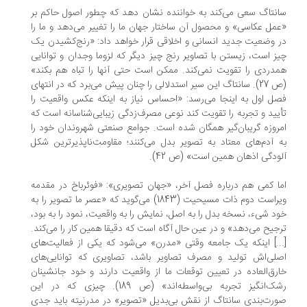
نتاگ سعی می‌کند به خواننده نشان دهد که چطور اصول حاکم بر
مل عکاسی» و محصول آن ساختار جهان ما را تغییر می‌دهد و ما را
 وضعیت جدید انسانی و اخلاقی قرار خواهد داد: «رنج‌کشیدن یک
ز است، زیستن با تصاویر رنج چیز دیگر که لزوما وجدان و توانایی
دردی را تقویت نمی‌کند. ممکن است حتی آنها را تباه هم بکند»
(ص 27). سانتاگ این سیر استدلالی را چنان پیش می‌برد که در انتهای
ل اول به اینجا می‌رسد: «احساس نیاز به اینکه عکس واقعیت را
یید و تجربه را تقویت کند نوعی مصرف‌زدگی زیبایی‌شناسانه است که
روزه گریبان‌گیر همگان شده است. جوامع صنعتی شهروندان خود را
 آدم‌های معتاد به تصویر بدل می‌کنند؛ مقاومت‌ناپذیرترین شکل
ودگی اذهان همین است» (ص 42).
ا کمی هم درباره فصل آخر، «جهان تصویری»: «فوئرباخ در مقدمه
ویراست دوم ذات مسیحیت (1843) می‌گوید که «عصر ما تصویر را به
د شیء، نسخه بدل را به اصل، نمایش را به واقعیت، نمود را به بود،
جیح می‌دهد» و در عین حال آگاه است که دقیقا همین کار را می‌کند.
..] اینکه یک جامعه وقتی «مدرن» می‌شود که یکی از فعالیت‌های
لی‌اش تولید و مصرف تصاویر باشد، تصاویری که توانایی‌های
رق‌العاده در تعیین توقعات ما از واقعیت دارند و خود جانشینان
رشک‌انگیز تجربه بی‌واسطه‌اند» (ص 189). چیزی که در این
رت‌بندی سانتاگ از نقش بی‌بدیل «تصویر» در مدرنیته باید جدی