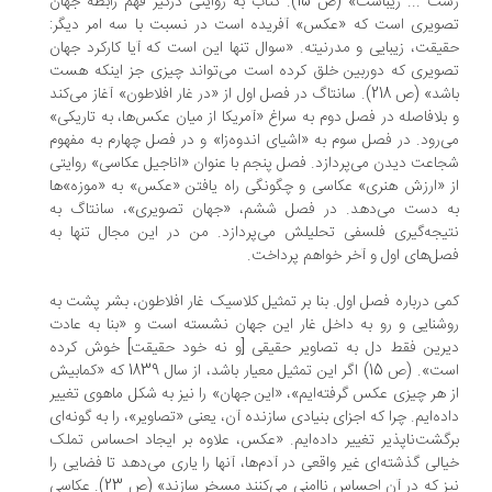
زشت ... زیباست» (ص 15). کتاب به روایتی درگیر فهم رابطه جهان
ویری است که «عکس» آفریده است در نسبت با سه امر دیگر:
یقت، زیبایی و مدرنیته. «سوال تنها این است که آیا کارکرد جهان
ویری که دوربین خلق کرده است می‌تواند چیزی جز اینکه هست
باشد» (ص 218). سانتاگ در فصل اول از «در غار افلاطون» آغاز می‌کند
بلافاصله در فصل دوم به سراغ «آمریکا از میان عکس‌ها، به تاریکی»
‌رود. در فصل سوم به «اشیای اندوه‌زا» و در فصل چهارم به مفهوم
اعت دیدن می‌پردازد. فصل پنجم با عنوان «اناجیل عکاسی» روایتی
 «ارزش هنری» عکاسی و چگونگی راه یافتن «عکس» به «موزه»ها
 دست می‌دهد. در فصل ششم، «جهان تصویری»، سانتاگ به
یجه‌گیری فلسفی تحلیلش می‌پردازد. من در این مجال تنها به
ل‌های اول و آخر خواهم پرداخت.
ی درباره فصل اول. بنا بر تمثیل کلاسیک غار افلاطون، بشر پشت به
شنایی و رو به داخل غار این جهان نشسته است و «بنا به عادت
رین فقط دل به تصاویر حقیقی [و نه خود حقیقت] خوش کرده
است». (ص 15) اگر این تمثیل معیار باشد، از سال 1839 که «کمابیش
 هر چیزی عکس گرفته‌ایم»، «این جهان» را نیز به شکل ماهوی تغییر
ده‌ایم. چرا که اجزای بنیادی سازنده آن، یعنی «تصاویر»، را به گونه‌ای
گشت‌ناپذیر تغییر داده‌ایم. «عکس، علاوه بر ایجاد احساس تملک
الی گذشته‌ای غیر واقعی در آدم‌ها، آنها را یاری می‌دهد تا فضایی را
نیز که در آن احساس ناامنی می‌کنند مسخر سازند» (ص 23). عکاسی