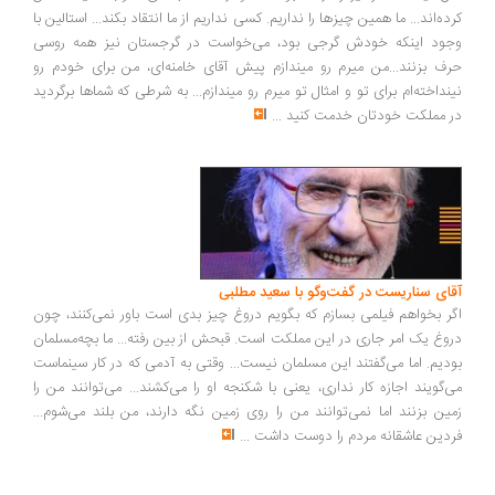
ده‌اند... ما همین چیزها را نداریم. کسی نداریم از ما انتقاد بکند... استالین با
ود اینکه خودش گرجی بود، می‌خواست در گرجستان نیز همه روسی
ف بزنند...من میرم رو میندازم پیش آقای خامنه‌ای، من برای خودم رو
نداخته‌ام برای تو و امثال تو میرم رو میندازم... به شرطی که شماها برگردید
 مملکت خودتان خدمت کنید
...
ای سناریست در گفت‌وگو با سعید مطلبی
ر بخواهم فیلمی بسازم که بگویم دروغ چیز بدی است باور نمی‌کنند، چون
وغ یک امر جاری در این مملکت است. قبحش از بین رفته... ما بچه‌مسلمان
دیم. اما می‌گفتند این مسلمان نیست... وقتی به آدمی که در کار سینماست
‌گویند اجازه کار نداری، یعنی با شکنجه او را می‌کشند... می‌توانند من را
ین بزنند اما نمی‌توانند من را روی زمین نگه دارند، من بلند می‌شوم...
دین عاشقانه مردم را دوست داشت
...