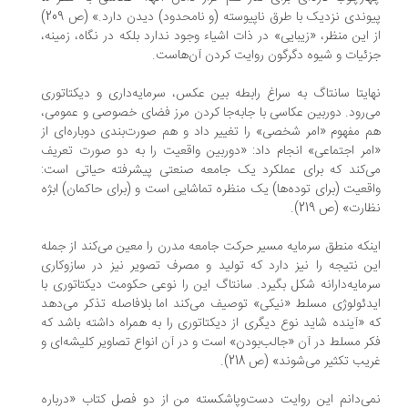
پیوندی نزدیک با طرق ناپیوسته (و نامحدود) دیدن دارد.» (ص 209)
 این منظر، «زیبایی» در ذات اشیاء وجود ندارد بلکه در نگاه، زمینه،
ئیات و شیوه دگرگون روایت کردن آن‌هاست.
ایتا سانتاگ به سراغ رابطه بین عکس، سرمایه‌داری و دیکتاتوری
‌رود. دوربین عکاسی با جابه‌جا کردن مرز فضای خصوصی و عمومی،
 مفهوم «امر شخصی» را تغییر داد و هم صورت‌بندی دوباره‌ای از
مر اجتماعی» انجام داد: «دوربین واقعیت را به دو صورت تعریف
‌کند که برای عملکرد یک جامعه صنعتی پیشرفته حیاتی است:
قعیت (برای توده‌ها) یک منظره تماشایی است و (برای حاکمان) ابژه
ارت» (ص 219).
نکه منطق سرمایه مسیر حرکت جامعه مدرن را معین می‌کند از جمله
ن نتیجه را نیز دارد که تولید و مصرف تصویر نیز در سازوکاری
مایه‌دارانه شکل بگیرد. سانتاگ این را نوعی حکومت دیکتاتوری با
دئولوژی مسلط «نیکی» توصیف می‌کند اما بلافاصله تذکر می‌دهد
 «آینده شاید نوع دیگری از دیکتاتوری را به همراه داشته باشد که
ر مسلط در آن «جالب‌بودن» است و در آن انواع تصاویر کلیشه‌ای و
یب تکثیر می‌شوند» (ص 218).
ی‌دانم این روایت دست‌و‌پا‌شکسته من از دو فصل کتاب «درباره