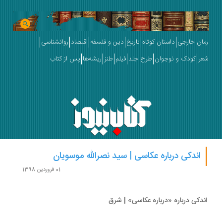
ان خارجی
داستان کوتاه
تاریخ
دین و فلسفه
اقتصاد
روانشناسی
ر
کودک و نوجوان
طرح جلد
فیلم
طنز
ریشه‌ها
پس از کتاب
اندکی درباره عکاسی | سید نصرالله موسویان
01 فروردین 1398
دکی درباره «درباره عکاسی» | شرق