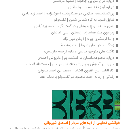
درباره مرغ دریایی چخوف | سمیرا دردشتی
درباره آواز کافه غم‌بار | نوا ذاکری
پروتستانیسم اسلامی در «مکتوبات» آخوندزاده | احمد زیدآبادی
تمایل قدرت به کره شمالی شدن | گفت‌وگو
بندی خانه‌ی رنج و رهایی در گفت‌وگو با احمد زیدآبادی
پیرامون هنر هشیارانه زیستن | علی زمانیان
و اما از مشرق پیاله | آرمان میرزانژاد
زندگی ما فرزندان شهدا | معصومه توکلی
ناگفته‌های منوچهر بدیعی درباره ترجمه «اولیس»
درباره مجموعه‌داستان ما گمشده‌ایم | داریوش احمدی
مروری بر آموزش و پرورش فنلاندی در عمل | نعمت‌الله فاضلی
آثار الباقیه عن القرون الخالیه | محمد بن احمد بیرونی
زندگی و زمانه احمد محمود در گفت‌وگو با بابک اعطا
انشی تحلیلی از آینه‌های دردار | اسحاق شیروانی
سش اصلی رمان صرفاً این نیست که آیا آرمان‌ها شکست خورده‌اند یا