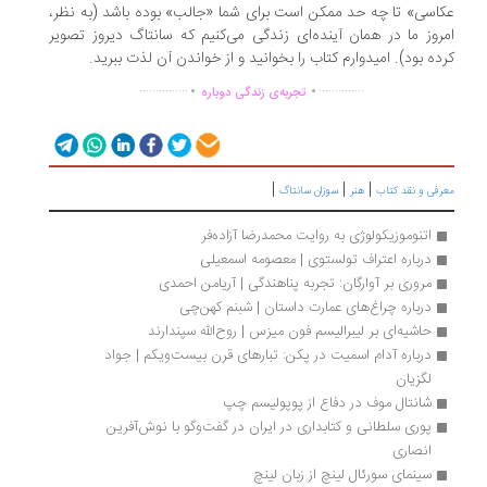
اسی» تا چه حد ممکن است برای شما «جالب» بوده باشد (به نظر،
روز ما در همان آینده‌ای زندگی می‌کنیم که سانتاگ دیروز تصویر
ده بود). امیدوارم کتاب را بخوانید و از خواندن آن لذت ببرید.
.
.
...............
..............
تجربه‌ی زندگی دوباره
|
|
|
رفی و نقد کتاب
هنر
سوزان سانتاگ
اتنوموزیکولوژی به روایت محمدرضا آزاده‌فر 
درباره اعتراف تولستوی | معصومه اسمعیلی
مروری بر آوارگان: تجربه پناهندگی | آریامن احمدی
درباره چراغ‌های عمارت داستان | شبنم کهن‌چی
حاشیه‌ای بر لیبرالیسم فون میزس | روح‌الله سپندارند
درباره آدام اسمیت در پکن: تبارهای قرن بیست‌ویکم | جواد 
لگزیان
شانتال موف در دفاع از پوپولیسم چپ
پوری سلطانی و کتابداری در ایران در گفت‌وگو با نوش‌آفرین 
انصاری
سینمای سورئال‌ لینچ از زبان لینچ