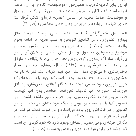
زاری برای تجربه‌کردن، و همین‌طور «موضوعات» تازه‌ای بر آن، فراهم
رده است که نیاکان ما نمی‌توانستند حتی تصورش را بکنند. این ابزار
موضوعات جدید تجربه بر اساس «عمل» تازه‌ای شکل گرفته‌اند:
دای شرکت در واقعه را درآوردن یعنی همان «عکاسی» (ص 24).
ما عمل عکس‌گرفتن فقط مشاهده انفعالی نیست. درست مثل
ماری نظربازی، لااقل تشویق تلویحی و اغلب صریح به ادامه وقوع
واقعه است» (ص27). رابطه دوربین، یعنی ابزار، عکس به‌عنوان
ضوع و همچنین محصول، و عمل، یعنی عکاسی، و اخلاق آن را این
راگراف سانتاگ به‌خوبی توضیح می‌دهد: «در فیلم خارق‌العاده مایکل
پاول به نام «چشم‌چران» (1960) خیال‌بازی‌های جنسی بسیار
قدرت‌تری را می‌توان دید. البته این فیلم درباره یک نفر به نام تام
م‌چران نیست، راجع به بیمار روانی است که زن‌ها را با اسلحه‌ای که
ون دوربین خود مخفی کرده، به هنگام گرفتن عکس‌شان، به قتل
‌رساند. حتی به آنها نزدیک نمی‌شود. خواستار بدن آنها نیست؛
ط می‌خواهد به شکل تصاویری روی فیلم حضور داشته باشند - این
اویر آنها را در لحظه رویارویی با مرگ خود نشان می‌دهد - او این
اویر را در خانه‌اش روی پرده می‌اندازد و در خلوت تماشا می‌کند. در
ن فیلم فرض بر این است که میان ناتوانی جنسی و تهاجم، میان
رش حرفه‌ای و بی‌رحمی، رابطه‌ای وجود دارد که خود گویای آن است
 ریشه خیال‌بازی مرتبط با دوربین همین‌جاست» (ص29).