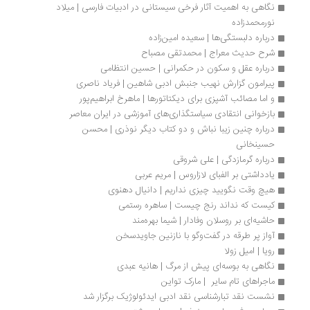
نگاهی به اهمیت آثار فرخی سیستانی در ادبیات فارسی | میلاد 
نورمحمدزاده
درباره دلبستگی‌ها | سعیده امین‌زاده
شرح حدیث معراج | محمدتقی مصباح
درباره عقل و سکون در حکمرانی | حسین انتظامی
پیرامون گزارش نهیب جنبش ادبی شاهین | فریاد ناصری
و اما مصائب آشپزی برای دیکتاتورها | ماهرخ ابراهیم‌پور
بازخوانی انتقادی سیاستگذاری‌های آموزشی در ایران معاصر
درباره چنین زیبا نباش و دو کتاب دیگر نوذری | محسن 
حسینخانی
درباره گرمازدگی | علی شروقی
یادداشتی بر الفبای لازاروس | مریم عربی
هیچ وقت نگویید چیزی نداریم | دانیال دهنوی 
کیست که نداند رنج چیست | ساهره رستمی
حاشیه‌ای بر روسلان وفادار | شيما بهره‌مند
آواز پر طرقه در گفت‌وگو با نازنین جاویدسخن
رویا | امیل زولا
نگاهی به بوسه‌ای پیش از مرگ | هانیه عبدی
ماجراهای تام سایر  | مارک تواین
نشست نقد تبارشناسی نقد ادبی ایدئولوژیک برگزار شد