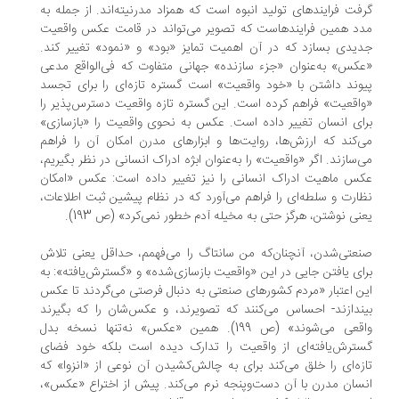
فت فرایندهای تولید انبوه است که همزاد مدرنیته‌اند. از جمله به
د همین فرایندهاست که تصویر می‌تواند در قامت عکس واقعیت
یدی بسازد که در آن اهمیت تمایز «بود» و «نمود» تغییر کند.
کس» به‌عنوان «جزء سازنده» جهانی متفاوت که فی‌الواقع مدعی
وند داشتن با «خود واقعیت» است گستره تازه‌ای را برای تجسد
اقعیت» فراهم کرده است. این گستره تازه واقعیت دسترس‌پذیر را
ای انسان تغییر داده است. عکس به نحوی واقعیت را «بازسازی»
‌کند که ارزش‌ها، روایت‌ها و ابزارهای مدرن امکان آن را فراهم
‌سازند. اگر «واقعیت» را به‌عنوان ابژه ادراک انسانی در نظر بگیریم،
س ماهیت ادراک انسانی را نیز تغییر داده است: عکس «امکان
ارت و سلطه‌ای را فراهم می‌آورد که در نظام پیشین ثبت اطلاعات،
نی نوشتن، هرگز حتی به مخیله آدم خطور نمی‌کرد» (ص 193).
عتی‌شدن، آنچنان‌که من سانتاگ را می‌فهمم، حداقل یعنی تلاش
ای یافتن جایی در این «واقعیت بازسازی‌شده» و «گسترش‌یافته»: به
ن اعتبار «مردم کشورهای صنعتی به دنبال فرصتی می‌گردند تا عکس
ندازند- احساس می‌کنند که تصویرند، و عکس‌‌شان را که بگیرند
واقعی می‌شوند» (ص 199). همین «عکس» نه‌تنها نسخه بدل
ترش‌یافته‌ای از واقعیت را تدارک دیده است بلکه خود فضای
زه‌ای را خلق می‌کند برای به چالش‌کشیدن آن نوعی از «انزوا» که
سان مدرن با آن دست‌وپنجه نرم می‌کند. پیش از اختراع «عکس»،