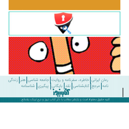
رمان ایرانی
خاطره، سفرنامه و روایت
جامعه شناسی
هنر
زندگی
نامه
مرجع
کتابشناسی
نقد
بایگانی
پیگیری
شناسنامه
کلیه حقوق محفوظ است و بازنشر مطالب با ذکر
کتاب نیوز
و درج لینک، بلامانع .