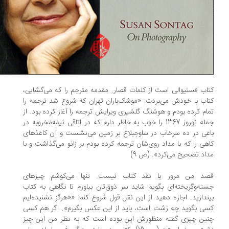
اب فستیوالی است از کلمات قصار. مقدمه مترجم را که می‌گشایی،
اب با خودش می‌بردت: «موشک‌باران تهران که شروع شد ترجمه را
ام کرده بودم و هوشنگ گلشیری ویرایش ترجمه را آغاز کرده بود. از
جمله نوروز 1367 را خوب به خاطر دارم که در اتاقی نیمه‌مخروبه در
غی در ده سرخاب در ساوجبلاغ بر زمین می‌نشست و آن کاغذهای
هی را که با مداد روی‌شان ترجمه کرده بودم بر زانو می‌گذاشت و با
اد تصحیح می‌کرد». (ص 9)
د من مرور یا نقد کتاب نیست. تنها می‌کوشم چیزهای
ته‌وگریخته‌ای بگویم شاید سر ذوق‌تان بیاورم تا نگاهی به کتاب
ندازید. اجازه دهید از این نقل قول شروع کنم: ««هرگز نشنیده‌ایم
ی بگوید چه زشت است، باید از این عکس بگیرم». اگر هم کسی
ین چیزی گفته منظورش این بوده است که به نظر من این چیز