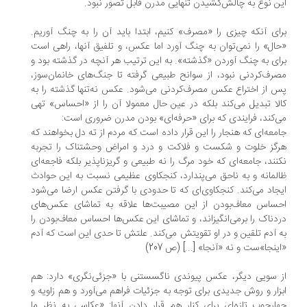
ن نوع به چالش‌کشیدن تنهایی مدرن قابل تصور نبود.
ای آنکه چیزی را «مصرف» کنیم، ابتدا باید آن را به چنگ آوریم.
ال» را نمی‌توان به چنگ آورد اما عکس، و تلفیق آنها، راهی است
ای به چنگ آوردن «گذشته». به این ترتیب هر آنچه در گذشته بود و
رف‌کردنی نبود، از سوانح طبیعی گرفته تا جنگ‌های خانمان‌سوز،
 از اختراع عکس مصرف‌کردنی می‌شود. عکس نه‌تنها گذشته را به
لا تبدیل می‌کند بلکه در عین حال معمولا آن را از «احساس» تهی
‌کند، فرایندی که برای «حرفه‌ای» بودن مدرن ضروری است:
معه‌ای که هنجار را این قرار داده است که مردم از ته دل بخواهند که
گز خلوت و شکست و فلاکت و درد و امراض وحشتناک را تجربه
نند، جامعه‌ای که خود مرگ را نه طبیعی و گریزناپذیر بلکه فاجعه‌ای
لمانه و به ناحق می‌پندارد، کنجکاوی عظیمی نسبت به این حوادث
جاد می‌کند. کنجکاوی‌ای که تا حدودی با گرفتن عکس ارضا می‌شود
ساس معاف‌بودن از این مصیبت‌ها علاقه به تماشای عکس‌های
دناک را بر‌می‌انگیزاند، و تماشای این عکس‌ها احساس معاف‌بودن را
 آدم تلقین و در او تقویتش می‌کند. علتش تا حدی این است که آدم
ینجا»ست و نه «آنجا» [...] (ص 207)
 سویی دیگر، عکس پیوندی ناگسستنی با «جزئی‌نگری» دارد: هم
زار و روش جدیدی برای توجه به جزئیات فراهم می‌آورد و هم زاویه و
ارچوب تازه‌ای برای کنار هم قرار دادن آنها: «عکاسی به نظر ما