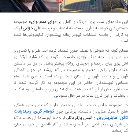
ن مقدمه‌ای ست برای درنگ و تاملی بر «
وای ددم وای
» مجموعه
ستان‌های کوتاه طنز قرن بیستم به انتخاب و ترجمه
علی خزاعی‌فر
که
 تازگی از جانب انتشارات نیلوفر روانه پیشخوان کتابفروشی‌ها شده
ت.
ان گونه که شوخی را نصف جدی قلمداد کرده اند، طنز و یا کمدی را
ز می توان نیمه دیگر تراژدی دانست ، گونه ای که شاید اثرگذاری
 برای بیان دردها و رنج‌های روزگار بیشتر باشد. در دل هر داستان
ده داری رنجی عظیم و مصیبت بار که ریشه در جهان کودکی
رمان و یا ضد قهرمان داستان دارد، نهفته است، با این همه تمام
اعی نویسندگان حاضر در این مجموعه به کار گرفته شده تا
اطبان بیش از آن که بخواهند به لایه‌های زیرین داستان توجه کنند
بخندند و این کاری ست در هر حال ستودنی.
 مجموعه حاضر صاحب قلمانی حضور دارند که نمی توان همگی
ن را صرفا طنزپرداز دانست‌، بزرگانی چون
گراهام گرین
،
رابیندرانات
گور
،
هاینریش بل
و
الیس پارکر باتلر
، از جمله نویسندگانی هستند که
 ژانرهای دیگر ادبی نیز قلم زده اند و آثار فاخری از خود بر جای
ارده‌اند.