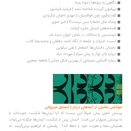
نگاهی به بیوه‌ها | مونا رستا 
پیرامون گیرنده شناخته نشد | فرشید قربانپور
گفت‌وگوی زاون قوکاسیان با مهدی اخوان لنگرودی
پنجاه سال «شعار» بس نیست؟! | امیر غنوی
افسانه‌های امسال جایزه گرفتند
میمسیس یا محاکات در نقش جهان دیده شد
نسبت ادبیات و جامعه از نگاه احمد دهقان و محمدرضا کاتب 
داستان داستان‌ها: اسطخر | علی نیکویی
درباره ژانر نوآر یا رمان سیاه | مهرداد مراد
درباره اقتباس سینمایی از بهترین شکل ممکن | عاطفه جعفری
انشی تحلیلی از آینه‌های دردار | اسحاق شیروانی
سش اصلی رمان صرفاً این نیست که آیا آرمان‌ها شکست خورده‌اند یا
.پرسش عمیق‌تر این است: انسان پس از شکست آرمان‌ها چگونه می‌تواند
چنان معنا و هویت خود را حفظ کند؟... پاسخی که ابراهیم برمی‌گزیند، نه