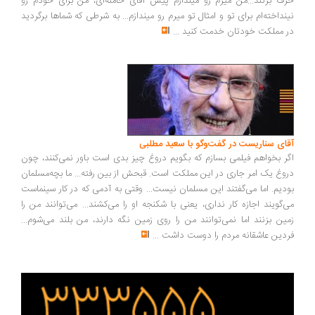
ف بزنند...من میرم رو میندازم پیش آقای خامنه‌ای، من برای خودم رو
نداخته‌ام برای تو و امثال تو میرم رو میندازم... به شرطی که شماها برگردید
 مملکت خودتان خدمت کنید
...
ای سناریست در گفت‌وگو با سعید مطلبی
ر بخواهم فیلمی بسازم که بگویم دروغ چیز بدی است باور نمی‌کنند، چون
وغ یک امر جاری در این مملکت است. قبحش از بین رفته... ما بچه‌مسلمان
دیم. اما می‌گفتند این مسلمان نیست... وقتی به آدمی که در کار سینماست
‌گویند اجازه کار نداری، یعنی با شکنجه او را می‌کشند... می‌توانند من را
ین بزنند اما نمی‌توانند من را روی زمین نگه دارند، من بلند می‌شوم...
دین عاشقانه مردم را دوست داشت
...