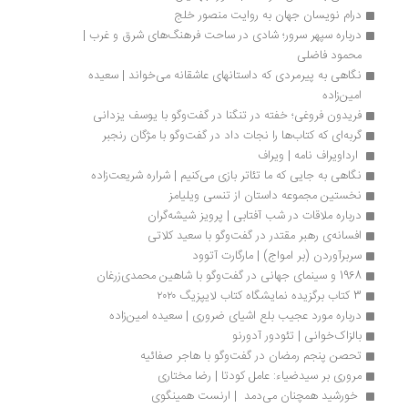
درام نویسان جهان به روایت منصور خلج
درباره سپهر سرور؛ شادی در ساحت فرهنگ‌های شرق و غرب | 
محمود فاضلی
نگاهی به پیرمردی که داستانهای عاشقانه می‌خواند | سعیده 
امین‌زاده
فریدون فروغی؛ خفته در تنگنا در گفت‌وگو با یوسف یزدانی
گربه‌ای که کتاب‌ها را نجات داد در گفت‌وگو با مژگان رنجبر
 ارداویراف ‌نامه | ویراف
نگاهی به جایی که ما تئاتر بازی می‌کنیم | شراره شریعت‌زاده
نخستین مجموعه داستان از تنسی ویلیامز
درباره ملاقات در شب آفتابی | پرویز شیشه‌گران
افسانه‌ی رهبر مقتدر در گفت‌وگو با سعید کلاتی
سربرآوردن (بر امواج) | مارگارت آتوود
1968 و سینمای جهانی در گفت‌وگو با شاهین محمدی‌زرغان
3 کتاب برگزیده نمایشگاه کتاب لایپزیگ ۲۰۲۰
درباره مورد عجیب بلع اشیای ضروری | سعیده امین‌زاده
بالزاک‌خوانی | تئودور آدورنو
تحصن پنجم رمضان در گفت‌وگو با هاجر صفائیه
مروری بر سیدضیاء: عامل کودتا | رضا مختاری
 خورشید همچنان می‌دمد  | ارنست همینگوی