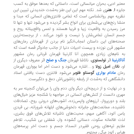
تبر ادبی، بحران میانسالی است، داستانی که بعدها موفق به کسب
یزه
ا. هنر
ی شد. نکته مهم این این طنز به‌شدت خندیدنی تبیین این
ریه مهم روانشناسی است که تمامی فانتزی‌های انسانی که مبدا و
شا رنج‌های بی‌شماری برای انواع بشر گردیده و می‌شود تنها و تنها تا
ز رسیدن به واقعیت زیبا و فریبا هستند و لمس واقع‌بینانه روح و
م انسان تمامی‌شان را نیست و نابود می‌کند ، از برجسته‌ترین
نه‌های این داستان اعجاب‌انگیز نام بردن از قهرمانان رمان‌های
هور قرن نوزده و بیست ادبیات دنیا از جانب جادوگر قصه است که
 نام‌های زیادی همچون آنا کارنینا قهرمان قربانی رمان مشهور
کارنینا
اثر
تولستوی
، ناتاشا قهرمان
جنگ و صلح
اثر معروف دیگری از
نانا
ی
امیل زولا
و....اشاره می‌شود و دست آخر اما بوواری قهرمان
ان
مادام بواری
گوستاو فلوبر
می‌شود فانتزی دست یافتنی استاد
نشگاهی که به‌شدت از رابطه زناشویی‌اش دمغ و دلگیرست.
در نهایت و از دریچه‌ای دیگر وای ددم وای را می‌توان گنجینه سر به
ری دانست از کنش‌های انسانی در مواجهه با شکنجه عزیز خیال‌های
ند و دورپرواز، آرزوهای واپس‌زده، آشوب‌های درونی روح، تصادفات
شنیده، ممانعت‌های جابرانه‌ دلخوشی‌های ابلهانه شرورانه، بی قیدی
س آلود، آگاهی مبهم، محبت‌های ناشیانه تلاش‌های فوق بشری،
ت ظالمانه سکوت، دستانی گشوده وار، شفقتی بی شکیب، تلاطم
ایم تپه‌های روحی فقیردر انسداد جسم و دست آخر پرسه‌های
اس آلود مرگی محتوم.