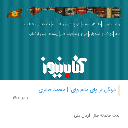
ان خارجی
داستان کوتاه
تاریخ
دین و فلسفه
اقتصاد
روانشناسی
ر
کودک و نوجوان
طرح جلد
فیلم
طنز
ریشه‌ها
پس از کتاب
درنگی بر وای ددم وای! | محمد صابری
10 دی 1402
ت ظالمانه طنز | آرمان ملی