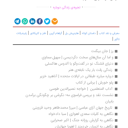
.
.
...............
..............
تجربه‌ی زندگی دوباره
|
|
|
|
|
رفی و نقد کتاب
داستان کوتاه
هاینریش بل
گراهام گرین
طنز و کاریکاتور
رابیندرانات
|
ور
رز | جان بیگنت
و اما آن سال‌های سخت دگردیسی | سهیل سماوی
دنیای قشنگ نو در گفت‌وگو با آلدوس هاکسلی
 زندگی رقت بار یک نابغه‌ی هنر 
درباره مبارزه طبقاتی در ایالات متحده | آناهید خزیر
پلو خورش | برشی از کتاب
 آداب المتعلمین  | خواجه نصیرالدین طوسی
نشست نقد و بررسی فراسوی مه؛ نگرشی بر چگونگی برآمدن 
بابیان
 تاریخ جهان آرای عباسی | میرزا محمدطاهر وحید قزوینی
نگاهی به کلیات سعدی اهوازی | سبا دادخواه
نگاهی به گزارش روزانه جنگ | اکبر صحرایی
نگاهی به انسان خردمند | اهورا جهانیان