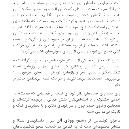
ت جرم اولین داستان این مجموعه را می‌توان سیاه ترین طنز رولد
ل انگلیسی دانست، داستانی که در آن آلت جرم به طرز شگفت‌آوری
 خورد کارآگاهان داده می‌شود، عنصر غافلگیری مخاطب در این
ستان کوتاه منحصر به محو کردن آلت جرم نیست بلکه واکنش زن
نه‌داری است که در اوج تعهد و دلبستگی به همسرش، آگاهانه‌ترین
میم زندگی اش را در عین خونسردی گرفته و به مخاطب یادآوری
‌شود که نباید همیشه از زنان پر سروصدای زندگی‌شان واهمه
شته باشند، هستند زنان وظیفه‌شناس پایبندی که به آنی مرتکب
لی فجیع می‌شوند و کسی از رازهای درونی‌شان باخبر نمی‌گردد!
وان کتاب نیز از نام یکی از داستان‌های حاضر در مجموعه گرفته شده
ت، عنوانی که در پیشانی خود حاوی رمز و رازهایی است
فت‌انگیز و بدیع. رمز و رازهایی تودرتو از انسان سرخورده از
‌مهری‌ها، خیانت‌ها، بی‌عدالتی‌ها و در یک کلمه: بی‌نظمی حاکم بر
یا.
ی ددم وای فریادهای طنز گونه‌ای است از قربانیانی که همیشه در
دگی مشترک و یا اجتماعی‌شان نقش قربانی را برعهده گرفته‌اند و
چنین واکاوی چندو چون و هزارتوهای دالان و یا دهلیزهای تنگ و
ریک بی‌عدالتی ست.
جرای کوگلماس اثر مشهور
وودی آلن
نیز از داستان‌های ممتاز و
مایز مجموعه‌ای ست که به تمامی در خدمت هجو شخصیت‌های