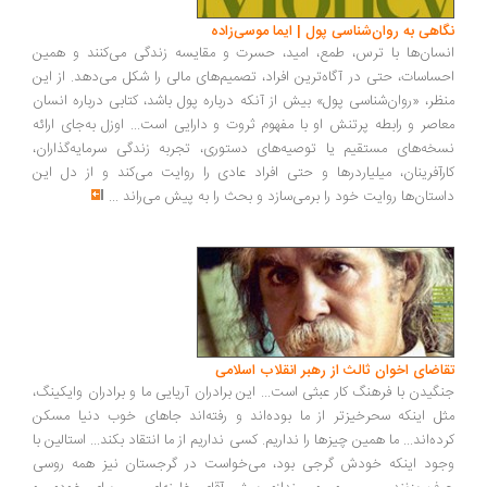
اهی به روان‌شناسی پول | ایما موسی‌زاده
سان‌ها با ترس، طمع، امید، حسرت و مقایسه زندگی می‌کنند و همین
ساسات، حتی در آگاه‌ترین افراد، تصمیم‌های مالی را شکل می‌دهد. از این
ظر، «روان‌شناسی پول» بیش از آنکه درباره پول باشد، کتابی درباره انسان
اصر و رابطه پرتنش او با مفهوم ثروت و دارایی است... اوزل به‌جای ارائه
خه‌های مستقیم یا توصیه‌های دستوری، تجربه زندگی سرمایه‌گذاران،
رآفرینان، میلیاردرها و حتی افراد عادی را روایت می‌کند و از دل این
ستان‌ها روایت خود را برمی‌سازد و بحث را به پیش می‌راند
...
اضای اخوان ثالث از رهبر انقلاب اسلامی
گیدن با فرهنگ کار عبثی است... این برادران آریایی ما و برادران وایکینگ،
ل اینکه سحرخیزتر از ما بوده‌اند و رفته‌اند جاهای خوب دنیا مسکن
ده‌اند... ما همین چیزها را نداریم. کسی نداریم از ما انتقاد بکند... استالین با
ود اینکه خودش گرجی بود، می‌خواست در گرجستان نیز همه روسی