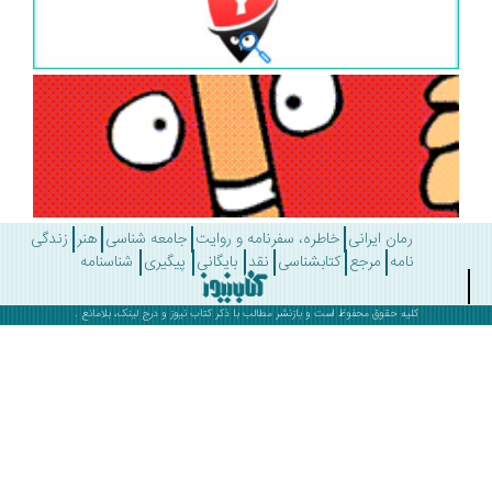
رمان ایرانی
خاطره، سفرنامه و روایت
جامعه شناسی
هنر
زندگی
نامه
مرجع
کتابشناسی
نقد
بایگانی
پیگیری
شناسنامه
کلیه حقوق محفوظ است و بازنشر مطالب با ذکر
کتاب نیوز
و درج لینک، بلامانع .