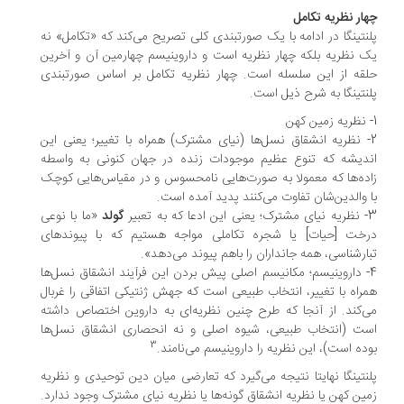
ار نظریه تکامل
نتینگا در ادامه با یک صورتبندی کلی تصریح می‌کند که «تکامل» نه
 نظریه بلکه چهار نظریه است و داروینیسم چهارمین آن و آخرین
قه از این سلسله است. چهار نظریه تکامل بر اساس صورتبندی
نتینگا به شرح ذیل است.
- نظریه انشقاق نسل‌ها (نیای مشترک) همراه با تغییر؛ یعنی این
دیشه که تنوع عظیم موجودات زنده در جهان کنونی به واسطه
ده‌ها که معمولا به صورت‌هایی نامحسوس و در مقیاس‌هایی کوچک
 والدین‌شان تفاوت می‌کنند پدید آمده است.
عبیر
گولد
«ما با نوعی
خت [حیات] یا شجره تکاملی مواجه هستیم که با پیوندهای
ارشناسی، همه جانداران را باهم پیوند می‌دهد».
- داروینیسم؛ مکانیسم اصلی پیش بردن این فرآیند انشقاق نسل‌ها
راه با تغییر، انتخاب طبیعی است که جهش ژنتیکی اتفاقی را غربال
‌کند. از آنجا که طرح چنین نظریه‌ای به داروین اختصاص داشته
ت (انتخاب طبیعی، شیوه اصلی و نه انحصاری انشقاق نسل‌ها
3
ده است)، این نظریه را داروینیسم می‌نامند.
نتینگا نهایتا نتیجه می‌گیرد که تعارضی میان دین توحیدی و نظریه
ین کهن یا نظریه انشقاق گونه‌ها یا نظریه نیای مشترک وجود ندارد.