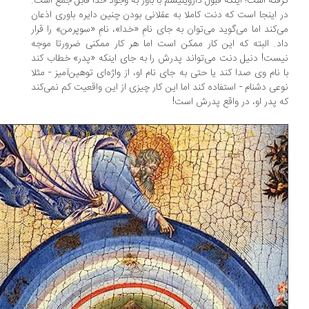
فته است؛ اینکه قبول داروینیسم با باور به وجود خدا قابل جمع است.
 اینجا است که دنت کاملا به عقلانی بودن چنین دایره باوری اذعان
‌کند اما می‌گوید می‌توان به جای نامِ «خدا»، نامِ «سوپرمن» را قرار
د. البته که این کار ممکن است اما هر کار ممکنی ضرورتا موجه
ست! دنیل دنت می‌تواند پدرش را به جای اینکه «پدر» خطاب کند
 نام وی صدا کند یا حتی به جای نام او، از واژه‌ای توهین‌آمیز - مثلا
عی دشنام - استفاده کند اما این کار چیزی از این واقعیت کم نمی‌کند
 پدر او، در واقع پدرش است!