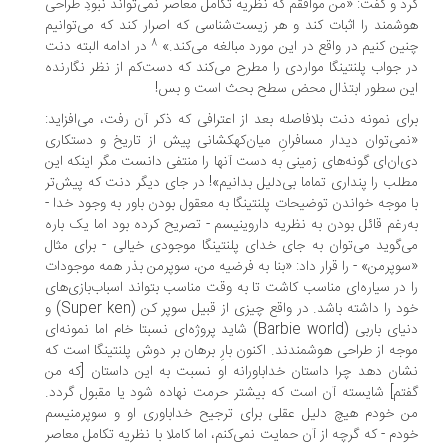
د و گفت: «من موافقم که نظریه تکامل معاصر نمی‌تواند نبودِ طراحی
شمند را اثبات کند و هر زیست‌شناسی که اصرار کند که می‌توانیم
8
ین کنیم در واقع در این مورد مبالغه می‌کند.»
در ادامه البته دنت
 جواب پلنتینگا مواردی را مطرح می‌کند که دست‌کم از نظر نگارنده
ن سطور ابتذال محض سطح بحث است و بس!
ای نمونه دنت بلافاصله بعد از اعترافی که ذکر آن رفت، می‌افزاید:
می‌توان دیدار مسافرانِ میان‌کهکشانی پیش از تاریخ و دستکاری
‌ان‌ای گونه‌های زمینی به دست آنها را منتفی دانست مگر اینکه این
لب را پنداری تماما بی‌دلیل بدانیم»! در جای دیگر دنت که پیش‌تر
 موجه خواندن توضیحات پلنتینگا به معقول بودن باور به وجود خدا -
‌رغم قائل بودن به نظریه داروینیسم - تصریح کرده بود اما یک باره
‌گوید می‌توان به جای خدای پلنتینگا موجودی خیالی - برای مثال
وپرمن» - را قرار داد: «بنا به فرضیه من، سوپرمن بذر همه موجودات
 در سیاره‌ای مناسب کاشت تا به وقت مناسب بتواند اسباب‌بازی‌های
خود را داشته باشد. در واقع چیزی از قبیل سوپر کن (Super ken) و
دنیای باربی (Barbie world) شاید پروژه‌ای نسبتا خام اما نمونه‌ای
جه از طراحی هوشمندند. اکنون بارِ برهان بر دوش پلنتینگا است که
ان دهد چرا داستان خداباورانه او نسبت به این داستان [که من
تم] شایسته آن است که بیشتر حرمت نهاده شود یا مقبول گردد.
 خودم هیچ دلیل عقلی برای ترجیح خداباوری او و سوپرمنیسم
دم - که گرچه از آن حمایت نمی‌کنم، اما کاملا با نظریه تکامل معاصر