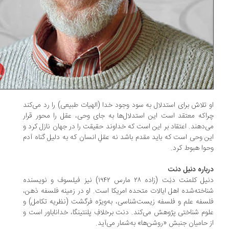
 تلاش برای استدلال به سود وجود خدا (الهیات طبیعی) را رد می‌کند
اکه معتقد است این استدلال‌ها به جای وحی، عقل را محور قرار
‌دهند. اعتقاد بر این است که خداوند حقیقت را در جهان نازل کرد و
ن وحی است که باید مقدم باشد نه عقلِ انسان که به دلیل گناه آدم
وا هبوط کرد.
باره دنیل دنت
دنیل کلمنت دنِت (زاده ۲۸ مارس ۱۹۴۲) نیز فیلسوف و نویسنده
اخته‌شده اهل ایالات متحده امریکا است. او در زمینه فلسفه ذهن،
سفه علم و فلسفه زیست‌شناسی، به‌ویژه فرگشت (نظریه تکامل) و
وم شناختی پژوهش می‌کند. دنت برخلافِ پلنتینگا، خداناباور است و
 حامیان جنبش «روشن‌ها» به‌شمار می‌آید.