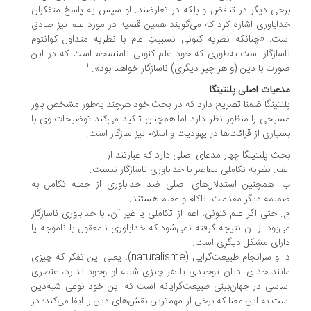
خی دیگر در تناقض و بلکه در تعارضند. او سپس به پاسخ متفکران
اباوری اشاره کرد که می‌گویند همین قضیه در مورد علم نیز صادق
ت: «چنانکه نظریه کنونی نسبیتِ عام با نظریه متداول کوانتوم
سازگار است به‌طوری که خود علم کنونی نامنسجم است که در این
1
رت با دین (و هر چیز دیگری) ناسازگار خواهد بود».
عیات اصلی پلنتینگا
نتینگا ضمنا تصریح دارد که در بحث خود هرچند به‌طور مشخص باور
یحی را منظور نظر دارد اما همچنان تاکید می‌کند توضیحات وی با
یاری از قرائت‌ها در یهودیت و اسلام نیز سازگار است.
ث پلنتینگا چهار مدعای اصلی دارد که عبارتند از:
ف. نظریه تکاملی معاصر با خداباوری ناسازگار نیست.
 همچنین استدلال‌های اصلی ضد خداباوری از جمله تکامل به
یمه دیگر مقدمات، ناکام و عقیم هستند.
 حتی اگر علم کنونی، اعم از تکاملی یا غیر آن، با خداباوری ناسازگار
‌بود از آن نتیجه گرفته نمی‌شود که خداباوری نامعقول یا ناموجه یا
رای مشکل دیگری است.
د. و سرانجام طبیعت‌گرایی (naturalisme)، یعنی این تفکر که چیزی
نند خدای ادیان توحیدی یا هر چیزی شبیه او وجود ندارد، عنصری
اسی در جهان‌بینی طبیعت‌گرایانه است که این خود نوعی شبه‌دین
ت به این معنا که برخی از مهم‌ترین نقش‌های دین را ایفا می‌کند؛ در