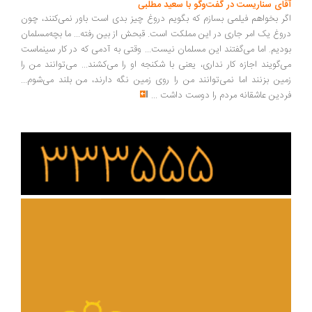
ای سناریست در گفت‌وگو با سعید مطلبی
ر بخواهم فیلمی بسازم که بگویم دروغ چیز بدی است باور نمی‌کنند، چون
وغ یک امر جاری در این مملکت است. قبحش از بین رفته... ما بچه‌مسلمان
دیم. اما می‌گفتند این مسلمان نیست... وقتی به آدمی که در کار سینماست
‌گویند اجازه کار نداری، یعنی با شکنجه او را می‌کشند... می‌توانند من را
ین بزنند اما نمی‌توانند من را روی زمین نگه دارند، من بلند می‌شوم...
دین عاشقانه مردم را دوست داشت
...