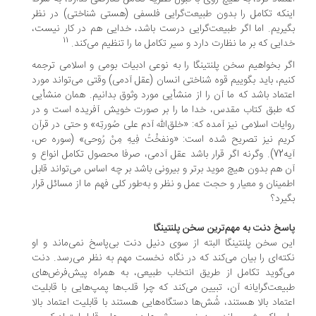
نکه تکامل را بدون طبیعت‌گرایی فلسفی (هستی شناختی) در نظر
یریم. اما اگر طبیعت‌گرایی درست باشد، خدایی هم در کار نیست،
11
ایی که بر ما نظارت دارد و سیر تکامل ما را تنظیم می‌کند.
ر بخواهیم سخن پلنتینگا را به نوعی ادبیات بومی و اسلامی ترجمه
یم، باید بگوییم قوه شناختی انسان (عقل آدمی) وقتی می‌تواند مورد
تماد باشد که ما آن را از منشأیی مورد وثوق بدانیم. همان منشأیی
 طبق کتاب مقدس، خدا ما را بر صورت خویش آفریده است و در
ایات اسلامی نیز آمده که: «خلق‌الله آدم علی صُورتِه» و حتی در قرآن
یم نیز تصریح شده است: «ونفخْتُ فِیهِ مِنْ رُوحی» (سوره ص،
آیه72). وگرنه اگر قرار باشد عقل آدمی، صرفا محصول تکامل انواع و
 هم بدون هیچ موید برتر و بیرونی باشد بر چه اساس می‌تواند قابل
مینان و معیار و حجت عمل و نظر و به‌طور کلی فهم ما از مسائل قرار
یرد؟
سخ دنت به مهم‌ترین سخن پلنتینگا
ن سخن پلنتینگا البته از سوی دنیل دنت بی‌پاسخ نمی‌ماند و او
ته‌ای را بیان می‌کند که در نگاه نخست مهم به نظر می‌رسد. دنت
‌گوید تکامل از طریق انتخاب طبیعی، به همراه پیش‌فرض‌های
یعت‌گرایانه آن، تبیین می‌کند که چرا قلب‌ها پمپ‌هایی با قابلیت
تماد بالا هستند، شُش‌ها دستگاه‌هایی هستند با قابلیت اعتماد بالا