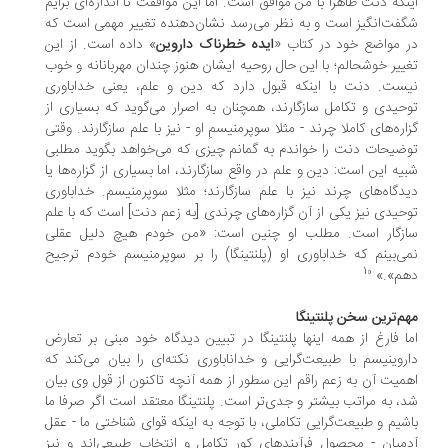
نکه دنت ظاهرا با من موافق است. اما این موافقت تا اندازه‌ای برایم
فت‌انگیز است و به نظر می‌رسد نشان‌دهنده تغییر مهمی است که
 مواضع خود در کتاب «
ایده خطرناک داروین
» داده است. از این
ییر خوشحالم؛ با این حال روحیه ایشان هنوز چندان مهربانانه و خوب
ست. دنت با اینکه قبول دارد که دین و علم، یعنی خداباوری
حیدی و تکامل سازگارند، همچنان به اصرار می‌گوید که بسیاری از
اره‌های کاملا چرند - مثلا سوپرمنیسمِ او - نیز با علم سازگارند. وقتی
ضیحات دنت را خواندم به گمانم چیزی که می‌خواهد بگوید مطلبی
یه این است: دین و علم در واقع سازگارند، اما بسیاری از گزاره‌ها یا
دگاه‌های چرند نیز با علم سازگارند؛ مثلا سوپرمنیسم. خداباوری
حیدی نیز یکی از آن گزاره‌های چرندی [به زعم دنت] است که با علم
زگار است. مطلب او چنین است: «من خودم هیچ دلیل عقلی
ی‌بینم که خداباوری او (پلنتینگا) را بر سوپرمنیسم خودم ترجیح
10
م».»
م‌ترین سخن پلنتینگا
ا فارغ از همه اینها پلنتینگا در تبیین دیدگاه خود مبنی بر تعارض
روینیسم با طبیعت‌گرایی و خداناباوری نکته‌ای را بیان می‌کند که
میت آن به زعم راقم این سطور از همه آنچه تاکنون از قول وی بیان
، به مراتب بیشتر و جدی‌تر است. پلنتینگا معتقد است اگر صرفا ما
شیم و طبیعت‌گرایی تکاملی، با توجه به اینکه قوای شناختی ما - عقل
میان - محصول فرآیندهای کورِ تکامل و انتخابِ طبیعی‌اند و نیز