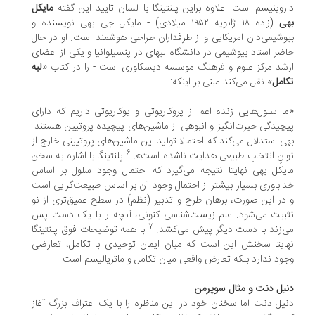
روینیسم است. علاوه براین پلنتینگا با لسان تایید این گفته
مایکل
هی
(زاده ۱۸ ژانویه ۱۹۵۲ میلادی) - مایکل جی بهی نویسنده و
وشیمی‌دان امریکایی و از طرفداران طراحی هوشمند است. او در حال
ضر استاد بیوشیمی در دانشگاه لیهای در پنسیلوانیا و یکی از اعضای
شد مرکز علوم و فرهنگ موسسه دیسکاوری است - را در کتاب «
لبه
امل
» نقل می‌کند مبنی بر اینکه:
ا سلول‌هایی زنده اعم از پروکاریوتی و یوکاریوتی داریم که دارای
چیدگی حیرت‌انگیز و انبوهی از ماشین‌های پیچیده پروتیین هستند.
ی استدلال می‌کند که احتمالا تولید این ماشین‌های پروتیینی خارج از
6
انِ انتخابِ طبیعی هدایت ناشده است».
پلنتینگا با اشاره به سخن
یکل بهی نهایتا نتیجه می‌گیرد که احتمال وجود سلول بر اساس
اباوری بسیار بیشتر از احتمال وجود آن بر اساس طبیعت‌گرایی است
در این صورت، برهان طرح و تدبیر (نظم) در سطح عمیق‌تری از نو
بیت می‌شود. علم زیست‌شناسی کنونی، آنچه را با یک دست پس
7
‌زند با دست دیگر پیش می‌کشد.
با همه توضیحات فوق پلنتینگا
ایتا سخنش این است که میان ایمان توحیدی با تکامل، تعارضی
ود ندارد بلکه تعارض واقعی میان تکامل و ماتریالیسم است.
یل دنت و مثال سوپرمن
یل دنت اما سخنان خود در این مناظره را با یک اعتراف بزرگ آغاز