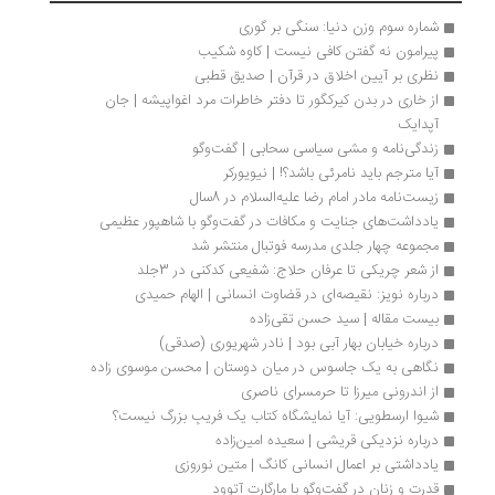
شماره‌ سوم وزن دنیا: سنگی بر گوری
پیرامون نه گفتن کافی نیست | کاوه شکیب
نظری بر آیین اخلاق در قرآن | صدیق قطبی
از خاری در بدن کیرکگور تا دفتر خاطرات مرد اغواپیشه | جان 
آپدایک
زندگی‌نامه و مشی سیاسی سحابی | گفت‌وگو
آیا مترجم باید نامرئی باشد؟! | نیویورکر
زیست‌نامه مادر امام رضا علیه‌السلام در 8سال
یادداشت‌های جنایت و مکافات در گفت‌وگو با شاهپور عظیمی
مجموعه چهار جلدی مدرسه فوتبال منتشر شد
از شعر چریکی تا عرفان حلاج: شفیعی کدکنی در 3جلد
درباره نویز: نقیصه‌ای در قضاوت انسانی | الهام حمیدی
بیست مقاله | سید حسن تقی‌زاده 
درباره خیابان بهار آبی بود | نادر شهریوری (صدقی)
نگاهی به یک جاسوس در میان دوستان | محسن موسوی زاده
از اندرونی میرزا تا حرمسرای ناصری
شیوا ارسطویی: آیا نمایشگاه کتاب یک فریبِ بزرگ نیست؟
درباره نزدیکی قریشی | سعیده امین‌زاده
یادداشتی بر اعمال انسانی کانگ | متین نوروزی
قدرت و زنان در گفت‌وگو با مارگارت آتوود