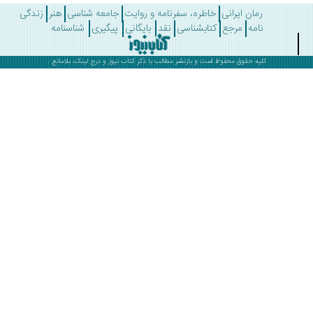
رمان ایرانی
خاطره، سفرنامه و روایت
جامعه شناسی
هنر
زندگی
نامه
مرجع
کتابشناسی
نقد
بایگانی
پیگیری
شناسنامه
کلیه حقوق محفوظ است و بازنشر مطالب با ذکر
کتاب نیوز
و درج لینک، بلامانع .