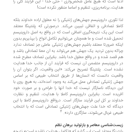
عا است که هیچ عامل شخص‌واری - حتی خدا - این فرآیند کلی را
ایت، برنامه‌ریزی، تنظیم و اساسا منظور نکرده است!
ا تئوری داروینیسم جهش‌های ژنتیکی را نه معلول اراده خداوند بلکه
ملا تصادفی و اتفاقی تبیین می‌کند. درصورتی که پلنتینگا معتقد
ت این یک نتیجه‌گیری اضافی است که در واقع به اصل داروینیسم
میل شده است و ما همچنان می‌توانیم تکامل انواع را بپذیریم بدون
نکه ضرورتا معتقد باشیم جهش‌های ژنتیکی عاملی جز تصادف ندارد
اکه بدون تردید یک جهش هم می‌تواند به آن معنا تصادفی باشد و
 قصد شده و در واقع معلول خدا باشد. بنابراین تصادف مطرح شده
 داروینیسم متضمن آن نیست که فرآیند آن از جانب خدا هدایت
ده است. پلنتینگا تصریح می‌کند: «این واقعیت، اگر بتوان آن را
قعیت دانست که انسان‌ها از طریق انتخاب طبیعی که بر اساس
ش ژنتیکی تصادفی عمل می‌کند به وجود آمده‌اند، به هیچ روی با
ن دیدگاه ناسازگار نیست که خدا آنها را طراحی و بر صورت خود
ریده است. بنابراین داروینیسم کاملا با هدایت، تنظیم و نظارت
اوند بر کل این فرآیند سازگار است. درواقع داروینیسم کاملا با این
دگاه که خدا علت جهش‌های ژنتیکی تصادفی است که با انتخاب
4
یعی غربال می‌شوند، سازگاری دارد».
ست‌شناسی معاصر و بازتولید برهان نظم
نتینگا معتقد است این گزاره که «تکامل، هدایت ناشده است» نتیجه