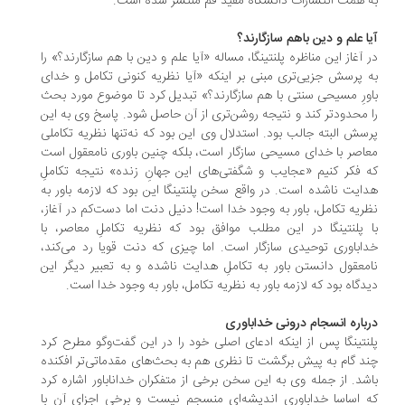
 همت انتشارات دانشگاه مفید قم منتشر شده است.
ا علم و دین باهم سازگارند؟
 آغاز این مناظره پلنتینگا، مساله «آیا علم و دین با هم سازگارند؟» را
 پرسش جزیی‌تری مبنی بر اینکه «آیا نظریه کنونی تکامل و خدای
ورِ مسیحی سنتی با هم سازگارند؟» تبدیل کرد تا موضوع مورد بحث
 محدودتر کند و نتیجه روشن‌تری از آن حاصل شود. پاسخ وی به این
سش البته جالب بود. استدلال وی این بود که نه‌تنها نظریه تکاملی
اصر با خدای مسیحی سازگار است، بلکه چنین باوری نامعقول است
 فکر کنیم «عجایب و شگفتی‌های این جهانِ زنده» نتیجه تکاملِ
ایت ناشده است. در واقع سخن پلنتینگا این بود که لازمه باور به
ریه تکامل، باور به وجود خدا است! دنیل دنت اما دست‌کم در آغاز،
 پلنتینگا در این مطلب موافق بود که نظریه تکاملِ معاصر، با
اباوری توحیدی سازگار است. اما چیزی که دنت قویا رد می‌کند،
معقول دانستن باور به تکاملِ هدایت ناشده و به تعبیر دیگر این
دگاه بود که لازمه باور به نظریه تکامل، باور به وجود خدا است.
باره انسجام درونی خداباوری
نتینگا پس از اینکه ادعای اصلی خود را در این گفت‌وگو مطرح کرد
د گام به پیش برگشت تا نظری هم به بحث‌های مقدماتی‌تر افکنده
شد. از جمله وی به این سخن برخی از متفکران خداناباور اشاره کرد
 اساسا خداباوری اندیشه‌ای منسجم نیست و برخی اجزای آن با