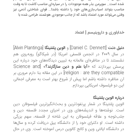
ه است... سوپرمن بذر همه موجودات را در سیاره‌ای مناسب کاشت تا به وقت
اسب بتواند اسباب‌بازی‌های خود را داشته باشد!... قوای شناختی آدمی نیز
تی می‌تواند مورد اعتماد باشد که از جانب موجودی هوشمند طراحی شده با
اباوری و داروینیسم | اعتماد
یل دنت
[Daniel C. Dennett] و
الوین پلنتینگا
[Alvin Plantinga]
در سال 2009 در انجمن فلسفی امریکا (در شیکاگو) روبه‌روی هم
ستند تا در مناظره‌ای عالمانه به تبیین دیدگاه‌های خود درباره این
سش بپردازند که «
آیا علم و دین سازگارند؟
» [Science and
religion : are they compatible] در این مقاله بنا دارم مروری بر
 مناظره داشته باشم اما پیش از شروع بهتر است به معرفی اجمالی
ن دو فیلسوف امریکایی بپردازم.
باره الوین پلنتینگا
وین پلنتینگا در شمار پرنفوذترین و بحث‌انگیزترین فیلسوفان دین
ت. نوشته‌ها و اندیشه‌های وی در احیای مجدد فلسفه‏ دین و
ب‌توجه و علاقه‏ فیلسوفان به این شاخه از فلسفه، سهم بزرگی
شته است. او دکترای خود را از دانشگاه ییل دریافت کرده و سال‌ها
 دانشگاه ایالتی وین و کالج کالوین درس آموخته است. وی در حال