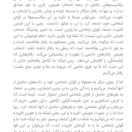
انیسم‌های تکامل، از جمله انتخابِ طبیعی، کاری به باور صادق
ارند و تنها به رفتار سازگار با محیط توجه و چنان رفتاری را انتخاب و
ویت می‌کنند، نمی‌توان صرفا با تکیه بر آن مکانیسم‌ها بر قوای
اختی خود اعتماد کرد و آن را موثق دانست. یعنی با این فرض،
بلیت اعتماد قوای شناختی ما پایین است. به تعبیر پلنتینگا، انتخابِ
یعی نگران این نیست که شما چه باوری دارید؛ تمام توجهش به این
ت که چگونه رفتار می‌کنید. یعنی مستقیم به رفتار علاقه‌مند است و
 باور تا جایی علاقه‌مند است که ربطی به رفتار داشته باشد. انتخاب
یعی رفتارهای خاصی را تقویت و پشتیبانی می‌کند؛ رفتارهایی که
یستگی را افزایش می‌دهد. پس اینکه ما تکامل یافته‌ایم حاکی از
ن است که ما به طرق خاصی که مربوط به بقا و تولید مثل ماست
تار می‌کنیم.
ا از سوی دیگر ما معمولا بر قوای شناختی خود و داده‌های حاصل از
ها اعتماد می‌کنیم و زندگی عادی ما بر چنین اعتمادی، یعنی بر اعتماد
 باورهای حاصل از قوای شناختی انسان استوار است. اینجا است که
 فرض خداباوری و نفی طبیعت‌گرایی تکاملی دلیل خوبی داریم که
‌توان بر قوای شناختی خود و باورهای حاصل از آنها اعتماد کرد. زیرا
ا ما را بر صورت خویش آفریده و این یعنی اینکه ما را طوری آفریده
ت که می‌توانیم به شناخت قابل اعتماد برسیم. باور به اینکه خدا ما و
ای شناختی ما را به گونه‌ای آفریده است که می‌توان بر این قوا
تماد کرد، به هیچ روی با قبول نظریه تکامل تعارضی ندارد، به شرط