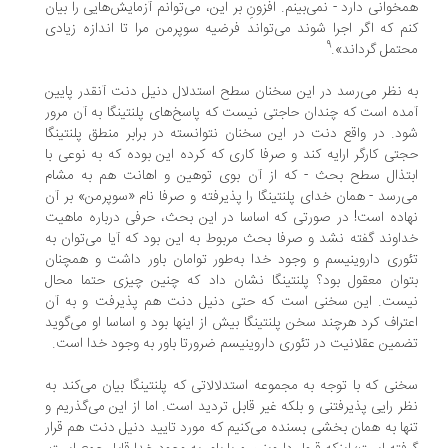
خوانی دارد - نمی‌بینم. افزونِ بر این، می‌توانم آزمایش‌هایی را بیان
م که اگر اجرا شوند می‌تواند فرضیه سوپرمن مرا تا اندازه‌ زیادی
9
تمل گرداند».
 نظر می‌رسد در این سخنان سطح استدلال دنیل دنت آنقدر پایین
ده است که چندان حاجتی نیست که پاسخ‌های پلنتینگا به آن مرور
د. در واقع دنت در این سخنان نتوانسته در برابر منطق پلنتینگا
تی کارگر ارایه کند و صرفا کاری که کرده این بوده که به نوعی با
تذال سطح بحث - که از آن بوی توهین و اهانت هم به مشام
‌رسد - همان خدای پلنتینگا را پذیرفته و صرفا نام «سوپرمن» بر آن
اده است! در صورتی که اساسا در این بحث، حرفی درباره ماهیت
اوند گفته نشد و صرفا بحث مربوط به این بود که آیا می‌توان به
وری داروینیسم و وجود خدا به‌طور توامان باور داشت و همچنان
وان معقول بود؟ پلنتینگا نشان داد که چنین چیزی حتما محال
ست. این سخنی است که حتی دنیل دنت هم پذیرفت و به آن
تراف کرد هرچند سخن پلنتینگا بیش از اینها بود و اساسا او می‌گوید
مین عقلانیت در تئوری داروینیسم ضرورتا باور به وجود خدا است.
نی که با توجه به مجموعه استدلالاتی که پلنتینگا بیان می‌کند به
ر رایی پذیرفتنی و بلکه غیر قابل تردید است. اما از این می‌گذریم و
ها به همان بخشی بسنده می‌کنیم که مورد تایید دنیل دنت هم قرار