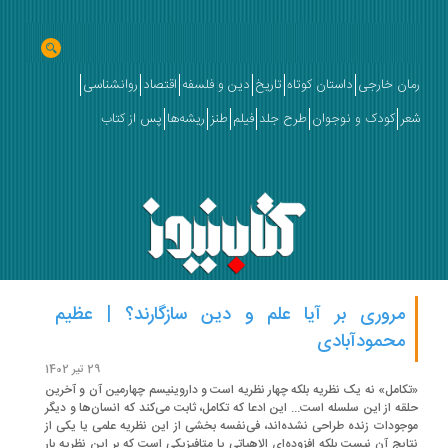
ان خارجی
داستان کوتاه
تاریخ
دین و فلسفه
اقتصاد
روانشناسی
ر
کودک و نوجوان
طرح جلد
فیلم
طنز
ریشه‌ها
پس از کتاب
مروری بر آیا علم و دین سازگارند؟ | عظیم
محمودآبادی
29 تیر 1402
کامل» نه یک نظریه بلکه چهار نظریه است و داروینیسم چهارمین آن و آخرین
قه از این سلسله است... این ادعا که تکامل، ثابت می‌کند که انسان‌ها و دیگر
جودات زنده طراحی نشده‌اند، فی‌نفسه بخشی از این نظریه علمی یا یکی از
ایج آن نیست بلکه افزوده‌ای الاهیاتی یا متافیزیکی است که بر این نظریه بار