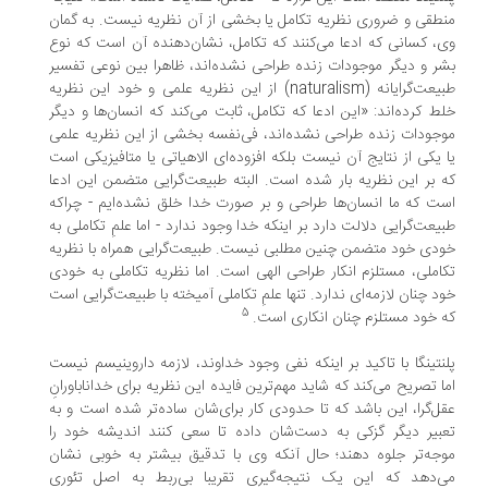
طقی و ضروری نظریه تکامل یا بخشی از آن نظریه نیست. به گمان
، کسانی که ادعا می‌کنند که تکامل، نشان‌دهنده آن است که نوع
ر و دیگر موجودات زنده طراحی نشده‌اند، ظاهرا بین نوعی تفسیر
طبیعت‌گرایانه (naturalism) از این نظریه علمی و خود این نظریه
ط کرده‌اند: «این ادعا که تکامل، ثابت می‌کند که انسان‌ها و دیگر
جودات زنده طراحی نشده‌اند، فی‌نفسه بخشی از این نظریه علمی
 یکی از نتایج آن نیست بلکه افزوده‌ای الاهیاتی یا متافیزیکی است
 بر این نظریه بار شده است. البته طبیعت‌گرایی متضمن این ادعا
ت که ما انسان‌ها طراحی و بر صورت خدا خلق نشده‌ایم - چراکه
یعت‌گرایی دلالت دارد بر اینکه خدا وجود ندارد - اما علمِ تکاملی به
دی خود متضمن چنین مطلبی نیست. طبیعت‌گرایی همراه با نظریه
املی، مستلزم انکار طراحی الهی است. اما نظریه تکاملی به خودی
د چنان لازمه‌ای ندارد. تنها علمِ تکاملی آمیخته با طبیعت‌گرایی است
5
 خود مستلزم چنان انکاری است.
نتینگا با تاکید بر اینکه نفی وجود خداوند، لازمه داروینیسم نیست
ا تصریح می‌کند که شاید مهم‌ترین فایده این نظریه برای خداناباورانِ
ل‌گرا، این باشد که تا حدودی کار برای‌شان ساده‌تر شده است و به
بیر دیگر گزکی به دست‌شان داده تا سعی کنند اندیشه خود را
جه‌تر جلوه دهند؛ حال آنکه وی با تدقیق بیشتر به خوبی نشان
‌دهد که این یک نتیجه‌گیری تقریبا بی‌ربط به اصل تئوری