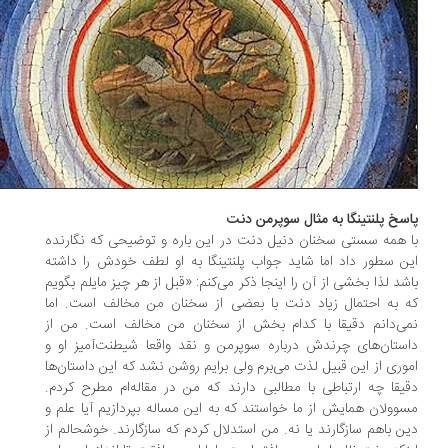
سخ پلنتینگا به مثال سوپرمن دنت
 همه سستی سخنان دنیل دنت در این باره و توضیحی که نگارنده
ن سطور داد اما شاید جواب پلنتینگا به او لطف خودش را داشته
شد لذا بخشی از آن را اینجا ذکر می‌کنم: «قبل از هر چیز مایلم بگویم
 به احتمال زیاد دنت با بعضی از سخنان من مخالف است. اما
ی‌دانم دقیقا با کدام بخش از سخنان من مخالف است. من از
ستان‌های چرندش درباره سوپرمن و نقد واقعا شیطنت‌آمیز او و
وری از این قبیل لذت می‌برم ولی برایم روشن نشد که این داستان‌ها
یقا چه ارتباطی با مطالبی دارند که من در مقاله‌ام مطرح کردم.
وولان همایش از ما خواستند که به این مساله بپردازیم آیا علم و
ن باهم سازگارند یا نه. من استدلال کردم که سازگارند. خوشحالم از