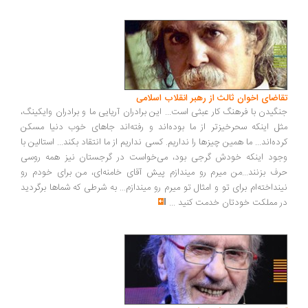
اضای اخوان ثالث از رهبر انقلاب اسلامی
گیدن با فرهنگ کار عبثی است... این برادران آریایی ما و برادران وایکینگ،
ل اینکه سحرخیزتر از ما بوده‌اند و رفته‌اند جاهای خوب دنیا مسکن
ده‌اند... ما همین چیزها را نداریم. کسی نداریم از ما انتقاد بکند... استالین با
ود اینکه خودش گرجی بود، می‌خواست در گرجستان نیز همه روسی
ف بزنند...من میرم رو میندازم پیش آقای خامنه‌ای، من برای خودم رو
نداخته‌ام برای تو و امثال تو میرم رو میندازم... به شرطی که شماها برگردید
 مملکت خودتان خدمت کنید
...