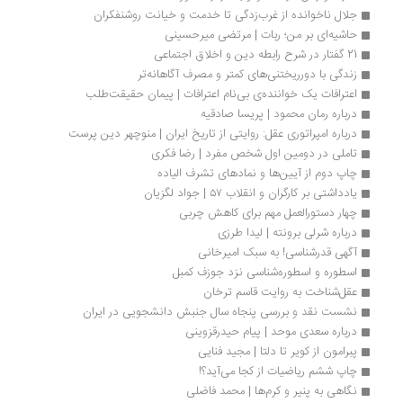
جلال ناخوانده از غرب‌زدگی تا خدمت و خیانت روشنفکران
حاشیه‌ای بر من؛ ربات | مرتضی میرحسینی
21 گفتار در شرح رابطه دین و اخلاق اجتماعی
زندگی با دورریختنی‌های کمتر و مصرف آگاهانه‌تر
اعترافات یک خواننده‌ی بی‌نام اعترافات | پیمان حقیقت‌طلب
درباره رمان محمود | پریسا صادقیه
درباره امپراتوری عقل: روایتی از تاریخ ایران | منوچهر دین پرست 
تاملی در دومین اول شخص مفرد | رضا فکری
چاپ دوم از آیین‌ها و نمادهای تشرف الیاده
یادداشتی بر کارگران و انقلاب ۵۷ | جواد لگزیان
چهار دستورالعمل مهم برای کاهش چربی
درباره شرلی برونته | لیدا طرزی
آگهی قدرشناسی! به سبک امیرخانی
اسطوره و اسطوره‌شناسی نزد جوزف کمبل
عقل‌شناخت به روایت قاسم ترخان
نشست نقد و بررسی پنجاه سال جنبش دانشجویی در ایران
درباره سعدی موحد | پیام حیدرقزوینی
پبرامون از کویر تا دلتا | مجید فنایی
چاپ ششم ریاضیات از کجا می‌آید؟!
نگاهی به پنیر و کرم‌ها | محمد فاضلی