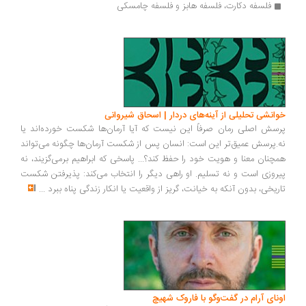
فلسفه دکارت، فلسفه هابز و فلسفه چامسکی
انشی تحلیلی از آینه‌های دردار | اسحاق شیروانی
سش اصلی رمان صرفاً این نیست که آیا آرمان‌ها شکست خورده‌اند یا
.پرسش عمیق‌تر این است: انسان پس از شکست آرمان‌ها چگونه می‌تواند
چنان معنا و هویت خود را حفظ کند؟... پاسخی که ابراهیم برمی‌گزیند، نه
روزی است و نه تسلیم. او راهی دیگر را انتخاب می‌کند: پذیرفتن شکست
ریخی، بدون آنکه به خیانت، گریز از واقعیت یا انکار زندگی پناه ببرد
...
ونای آرام در گفت‌وگو با فاروک شهیچ