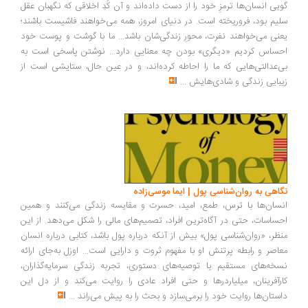
یی انسان‌ها ترمزِ خود را از دست داده‌اند و آن کُدِ اخلاقی که نگهبان عقل
یم بود، فروریخته است. در دنیای امروز، همه می‌خواهند فاشیست باشند؛
نی می‌خواهند نفرت، محورِ زندگی‌شان باشد... ما با گوشت و پوست خود
ساس کردیم «دیگری» بودن چه معنایی دارد... نوشتن پاسخی است به
‌عدالتی‌هایی که ما را احاطه کرده‌اند، و در عین حال، ستایشی است از
بایی زندگی و شادی‌هایش
...
اهی به روان‌شناسی پول | ایما موسی‌زاده
سان‌ها با ترس، طمع، امید، حسرت و مقایسه زندگی می‌کنند و همین
ساسات، حتی در آگاه‌ترین افراد، تصمیم‌های مالی را شکل می‌دهد. از این
ظر، «روان‌شناسی پول» بیش از آنکه درباره پول باشد، کتابی درباره انسان
اصر و رابطه پرتنش او با مفهوم ثروت و دارایی است... اوزل به‌جای ارائه
خه‌های مستقیم یا توصیه‌های دستوری، تجربه زندگی سرمایه‌گذاران،
رآفرینان، میلیاردرها و حتی افراد عادی را روایت می‌کند و از دل این
ستان‌ها روایت خود را برمی‌سازد و بحث را به پیش می‌راند
...