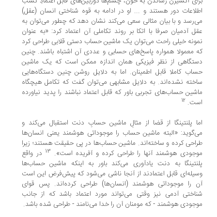
ای اکسیژن رساندن به خون، چشم‌ها دوربین‌های قابل اعتمادِ کسب
لاعات دور هستند و ... او در ادامه به قوه شناختی انسان (عقل)
‌رسد و با بیان مثالی سعی می‌کند نشان دهد که چطور می‌توان به
ل آدمیان صرفا با اتکا بر روند تکاملی آن اعتماد کرد: «به عنوان
ونه خیلی راحت می‌توان یک ماشین حساب دستی قلابی طراحی کرد
 معمولا همواره پاسخ‌های حسابی و عددی آن اشتباه باشند. چنین
تگاهی از نظر فیزیکی همان اندازه ممکن است که یک ماشین
اب کاملا قابل اطمینان. اما به دلایل روشن چنین دستگاه‌هایی
خته نشده‌اند. به دلایل مشابهی می‌توان گفت که تکامل هیچگاه
شین حساب‌های تجربی باور که قابل اعتماد نباشند را پدید نیاورده
12
ت.
ا پلنتینگا از قضا از مثالِ ماشین حسابِ دنت استقبال می‌کند و
‌گوید: «البته ماشین حساب را موجوداتی هوشمند یعنی انسان‌ها
احی کرده و ساخته‌اند. ماشین حساب‌ها در پی حقیقت هستند؛ زیرا
13
جودی هوشمند آنها را طراحی کرده و آفریده است».
در واقع
نتینگا به دنت یادآوری می‌کند باور به اینکه ماشین حساب‌ها
یله‌ای قابل اعتمادند از آنجا ناشی می‌شود که پیش‌فرض این است
 را موجوداتی هوشمند (انسان‌ها) طراحی کرده‌‌اند. پس قوای
اختی آدمی نیز وقتی می‌تواند مورد اعتماد باشد که از جانب
جودی هوشمند - که مومنان آن را خدا می‌نامند - طراحی شده باشد.