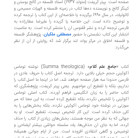
صفحه است. پیتر كریفت (متولد 1937) استاد فلسفه در كالج بوستن و
نگز كالج و نویسنده ده‌ها كتاب در زمینه فلسفه و الهیات مسیحی و
كاتولیك، در سال 1990 برگزیده یا خلاصه‌ای از این كتاب را ترجمه كرده
توضیح داده است. این خلاصه یا گزیده را علیرضا عطارزاده به
رسی ترجمه كرده و نشر ققنوس آن را منتشر كرده است. به مناسبت
تشار این كتاب نشستی با حضور
مصطفی ملكیان
، پژوهشگر فلسفه
فلسفه اخلاق در مركز بوك لند برگزار شد كه روایتی از آن از نظر
‌گذرد:
اب «
جامع علم كلام
» (Summa theologica) نوشته توماس
وئینی حجم خیلی بالایی دارد. ترجمه اصل كتاب با حروف عادی در
رسی حدودا سه هزار صفحه خواهد شد، اما در اینجا ما اصل كتاب را
اریم، بلكه با تقطیع آن مواجهیم. یعنی پیتر كریفت، پژوهشگری كه
اب حاضر را به زبان انگلیسی فراهم آورده، كتاب اصلی توماس
وئینی را تلخیص نكرده، بلكه تقطیع كرده است، به این معنا كه سر
زنی در نوشته خود توماس آكوئینی نكرده، بلكه بخش‌هایی را به
ی حذف كرده است. این كار تلخیص نیست، تقطیع است. او به
اتی كه به نظر من موجه هستند، بخش‌های زیادی از كتاب را حذف
ده، اما به جای آن حذفی‌ها، یك سلسله حواشی بیشتر ایضاحی و
ضیحی و گاهی انتقادی افزوده است. من از ایام جوانی همیشه