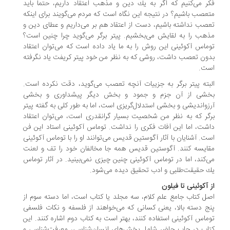
ر می‌كنیم كه اگر به یك دین و مذهب اعتقاد داریم، حتما باید
عصب باشیم؟ در نتیجه این نگاه است كه مردم می‌گویند برای اینكه
صب نداشته باشیم، دست از اعتقاد هم بر می‌داریم و عطای دین و
هب را به لقایش می‌بخشیم. پیتر برگر می‌گوید چرا چنین است؟
ماس آكوئینی این روش را به ما یاد داده است كه می‌توان اعتقاد
ون تعصب داشت، روشی كه به نظر من خود پیتر كریفت یاد نگرفته
ت.
بته پیتر برگر به جزییات آنچه تعصب می‌گوید، دقت نكرده است.
شی از آن جزم و جمود و بخش دیگر پیشداوری و بخشی
زواندیشی و بخشی استدلال‌گریزی است، اما به ‌طور كلی به گفته پیتر
گر كه به نظر من شخصیت بسیار گرانقدری است، می‌توان اعتقاد
شت، اما این آفات فكری را نداشت. توماس آكوئینی استاد این فن
ت. آشنایان با آثار آگوستین قدیس می‌توانند او را با توماس آكوئینی
ایسه كنند. آگوستین قدیس همه جا مخالفان خود را تف و لعنت
‌كند، اما در توماس آكوئینی چنین چیزی نمی‌بینید. در آثار توماس
 حقیقت‌طلبی و ادب تحقیق دیده می‌شود.
 آكوئینی تا فیلون
ل كتاب جامع علم كلام، سه مجلد یا كتاب است، اما دسته سوم از
ج دسته بالا، یعنی كسانی كه می‌خواهند از فلسفه و نكات فلسفی
ماس آكوئینی استفاده كنند، بهتر است به كتاب دوم اشاره كنند. این
اب در چاپ حاضر شامل بخش‌های انسان‌شناسی، معرفت‌شناسی و