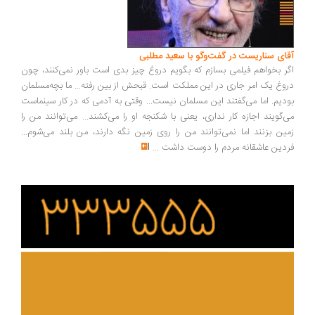
ای سناریست در گفت‌وگو با سعید مطلبی
ر بخواهم فیلمی بسازم که بگویم دروغ چیز بدی است باور نمی‌کنند، چون
وغ یک امر جاری در این مملکت است. قبحش از بین رفته... ما بچه‌مسلمان
دیم. اما می‌گفتند این مسلمان نیست... وقتی به آدمی که در کار سینماست
‌گویند اجازه کار نداری، یعنی با شکنجه او را می‌کشند... می‌توانند من را
ین بزنند اما نمی‌توانند من را روی زمین نگه دارند، من بلند می‌شوم...
دین عاشقانه مردم را دوست داشت
...