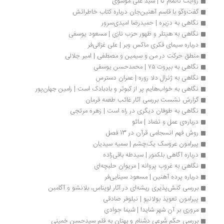
روایت ناتمام نا | سید علی موسوی
گفت‌وگو با قاسم آهنین‌جان درباره کتاب خاطراتش
نگاهی به دزیره | حمیدرضا امیدی‌سرور
نگاهی به هیتلر و ظهور حزب نازی | مسعود یوسفی
درباره س‍ی‍م‍ای‌ ف‍ک‍ری‌ م‍اک‍س‌ وب‍ر | علی غزالی‌فر
منطق حرکت در من و سیمین و مصطفی | امیر جلالی
نگاهی به بیروت ۷۵ | محمدحسن یوسفی
نگاهی به ژنرال دلا روره | عمران دسترس
نگاهی به خواب‌هایم پر از کبوتر و بادبادک است | رامین جهان‌پور
گزارش نشست بررسی آثار غائب طعمه فرمان
نگاهی به طوفان دیگری در راه است | زهره مرتجی 
درباره‌ی عمل و تضاد | مائو
روش فهم انسجامی قرآن در 13 فصل
پیرامون عروسک یک‌چشم | سمیه سیدیان
درباره آگاهی بلکمور | سیدطه باقی‌زاده
نگاهی به غروب پروانه | مریوان حلبچه‌ای
د‌‌‌‌‌رباره‌ پرده آهنین | مسعود سینایی‌فر
بررسی کنش‌پذیری ریشه‌ای در آثار لویناس، بلانشو و آگامبن 
پیرامون تعویذ بولانیو | نیلوفر صادقی
مروری بر آن شهر شاید! | شیما جوادی
بررسی حکم شرعی دشنام و بهتان به قلم سیدحسن خمینی