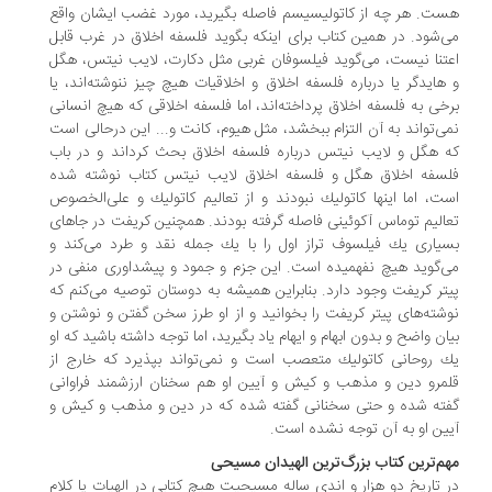
ت. هر چه از كاتولیسیسم فاصله بگیرید، مورد غضب ایشان واقع
‌شود. در همین كتاب برای اینكه بگوید فلسفه اخلاق در غرب قابل
تنا نیست، می‌گوید فیلسوفان غربی مثل دكارت، لایب نیتس، هگل
هایدگر یا درباره فلسفه اخلاق و اخلاقیات هیچ چیز ننوشته‌اند، یا
خی به فلسفه اخلاق پرداخته‌اند، اما فلسفه اخلاقی كه هیچ انسانی
ی‌تواند به آن التزام ببخشد، مثل هیوم، كانت و... این درحالی است
 هگل و لایب نیتس درباره فلسفه اخلاق بحث كرد‌اند و در باب
سفه اخلاق هگل و فلسفه اخلاق لایب نیتس كتاب نوشته شده
ت، اما اینها كاتولیك نبودند و از تعالیم كاتولیك و علی‌الخصوص
الیم توماس آكوئینی فاصله گرفته بودند. همچنین كریفت در جاهای
یاری یك فیلسوف تراز اول را با یك جمله نقد و طرد می‌كند و
‌گوید هیچ نفهمیده است. این جزم و جمود و پیشداوری منفی در
تر كریفت وجود دارد. بنابراین همیشه به دوستان توصیه می‌كنم كه
شته‌های پیتر كریفت را بخوانید و از او طرز سخن گفتن و نوشتن و
ان واضح و بدون ابهام و ایهام یاد بگیرید، اما توجه داشته باشید كه او
 روحانی كاتولیك متعصب است و نمی‌تواند بپذیرد كه خارج از
مرو دین و مذهب و كیش و آیین او هم سخنان ارزشمند فراوانی
ته شده و حتی سخنانی گفته شده كه در دین و مذهب و كیش و
ین او به آن توجه نشده است.
م‌ترین كتاب بزرگ‌ترین الهیدان مسیحی
 تاریخ دو هزار و اندی ساله مسیحیت هیچ كتابی در الهیات یا كلام