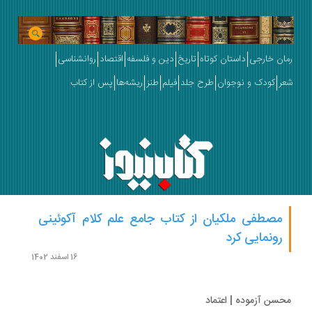
ان خارجی
داستان کوتاه
تاریخ
دین و فلسفه
اقتصاد
روانشناسی
ر
کودک و نوجوان
طرح جلد
فیلم
طنز
ریشه‌ها
پس از کتاب
مصطفی ملکیان از کتاب جامع علم کلام آکوئینی
رونمایی کرد
16 اسفند 1402
سن آزموده | اعتماد