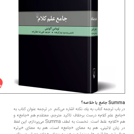
S جامع یا خلاصه؟
 باب ترجمه كتاب به یك نكته اشاره می‌كنم. در ترجمه عنوان كتاب به
امع علم كلام» درست برخلاف تاكید مترجم، معتقدم هم «جامع» و
هم «كلام» غلط است. نخست به لطف Summa می‌پردازم، این لفظ
 زبان لاتینی، هم به معنای «جامع» است، هم به معنای «برتر»