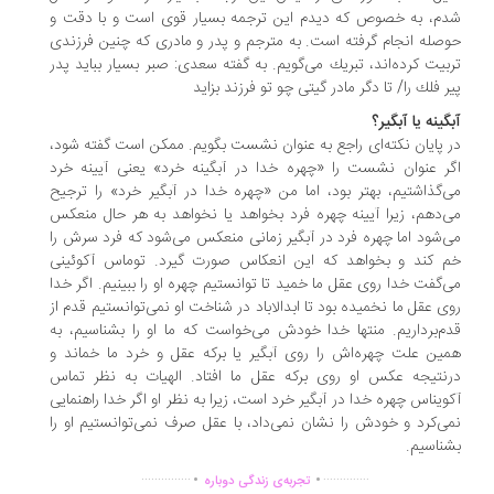
م، به خصوص كه دیدم این ترجمه بسیار قوی است و با دقت و
صله انجام گرفته است. به مترجم و پدر و مادری كه چنین فرزندی
بیت كرده‌اند، تبریك می‌گویم. به گفته سعدی: صبر بسیار بباید پدر
ر فلك را/ تا دگر مادر گیتی چو تو فرزند بزاید
گینه یا آبگیر؟
 پایان نكته‌ای راجع به عنوان نشست بگویم. ممكن است گفته شود،
ر عنوان نشست را «چهره خدا در آبگینه خرد» یعنی آیینه خرد
‌گذاشتیم، بهتر بود، اما من «چهره خدا در آبگیر خرد» را ترجیح
‌دهم، زیرا آیینه چهره فرد بخواهد یا نخواهد به هر حال منعكس
‌شود اما چهره فرد در آبگیر زمانی منعكس می‌شود كه فرد سرش را
 كند و بخواهد كه این انعكاس صورت گیرد. توماس آكوئینی
‌گفت خدا روی عقل ما خمید تا توانستیم چهره او را ببینیم. اگر خدا
ی عقل ما نخمیده بود تا ابدالاباد در شناخت او نمی‌توانستیم قدم از
م‌برداریم. منتها خدا خودش می‌خواست كه ما او را بشناسیم، به
ین علت چهره‌اش را روی آبگیر یا بركه عقل و خرد ما خماند و
نتیجه عكس او روی بركه عقل ما افتاد. الهیات به نظر تماس
ویناس چهره خدا در آبگیر خرد است، زیرا به نظر او اگر خدا راهنمایی
ی‌كرد و خودش را نشان نمی‌داد، با عقل صرف نمی‌توانستیم او را
ناسیم.
.
.
...............
..............
تجربه‌ی زندگی دوباره