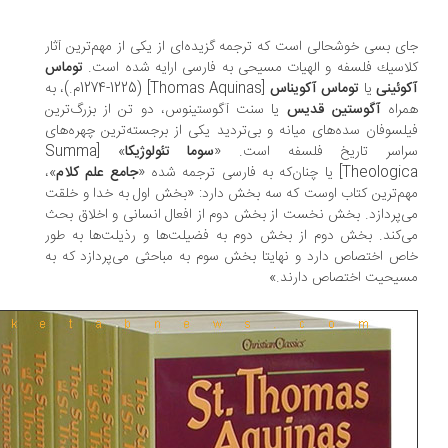
ی بسی خوشحالی است كه ترجمه گزیده‌ای از یكی از مهم‌ترین آثار
اسیك فلسفه و الهیات مسیحی به فارسی ارایه شده است.
توماس
وئینی
یا
توماس آكویناس
[Thomas Aquinas] (1274‌-1225م.)، به
راه
آگوستین قدیس
یا سنت آگوستینوس، دو تن از بزرگ‌ترین
لسوفان سده‌های میانه و بی‌تردید یكی از برجسته‌ترین چهره‌های
اسر تاریخ فلسفه است. «
سوما تئولوژیكا
» [Summa
Theo] یا چنان‌كه به فارسی ترجمه شده «
جامع علم كلام
»،
م‌ترین كتاب اوست كه سه بخش دارد: «بخش اول به خدا و خلقت
‌پردازد. بخش نخست از بخش دوم از افعال انسانی و اخلاق بحث
‌كند. بخش دوم از بخش دوم به فضیلت‌ها و رذیلت‌ها به ‌طور
ص اختصاص دارد و نهایتا بخش سوم به مباحثی می‌پردازد كه به
یحیت اختصاص دارند.»