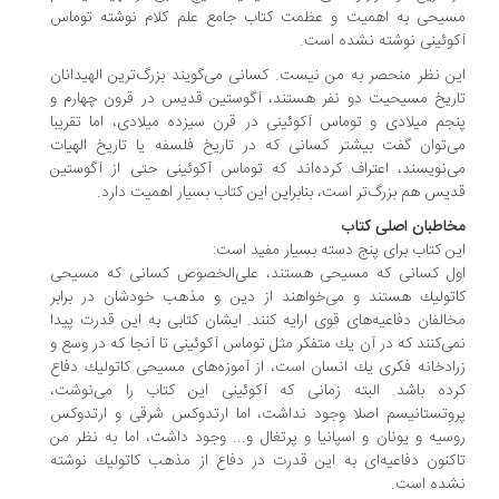
یحی به اهمیت و عظمت كتاب جامع علم كلام نوشته توماس
وئینی نوشته نشده است.
ن نظر منحصر به من نیست. كسانی می‌گویند بزرگ‌ترین الهیدانان
ریخ مسیحیت دو نفر هستند، آگوستین قدیس در قرون چهارم و
جم میلادی و توماس آكوئینی در قرن سیزده میلادی، اما تقریبا
‌توان گفت بیشتر كسانی كه در تاریخ فلسفه یا تاریخ الهیات
‌نویسند، اعتراف كرده‌اند كه توماس آكوئینی حتی از آگوستین
یس هم بزرگ‌تر است، بنابراین این كتاب بسیار اهمیت دارد.
اطبان اصلی كتاب
ن كتاب برای پنج دسته بسیار مفید است:
ل كسانی كه مسیحی هستند، علی‌الخصوص كسانی كه مسیحی
تولیك هستند و می‌خواهند از دین و مذهب خودشان در برابر
الفان دفاعیه‌های قوی ارایه كنند. ایشان كتابی به این قدرت پیدا
ی‌كنند كه در آن یك متفكر مثل توماس آكوئینی تا آنجا كه در وسع و
ادخانه فكری یك انسان است، از آموزه‌های مسیحی كاتولیك دفاع
ده باشد. البته زمانی كه آكوئینی این كتاب را می‌نوشت،
وتستانیسم اصلا وجود نداشت، اما ارتدوكس شرقی و ارتدوكس
سیه و یونان و اسپانیا و پرتغال و... وجود داشت، اما به نظر من
كنون دفاعیه‌ای به این قدرت در دفاع از مذهب كاتولیك نوشته
ده است.