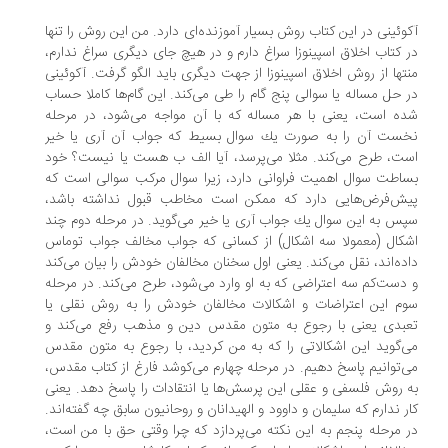
وئینی در این كتاب روش بسیار آموزنده‌ای دارد. من این روش را تنها
 كتاب اخلاق اسپینوزا سراغ دارم و در هیچ جای دیگری سراغ ندارم،
تها از روش اخلاق اسپینوزا از جهت دیگری باید الگو گرفت. آكوئینی
 حل مساله یا سوالی پنج گام را طی می‌كند. این گام‌ها كاملا حساب
ه است، یعنی با هر مساله كه با آن مواجه می‌شود، در مرحله
ست آن را به صورت یك سوال بسیط كه جواب آن آری یا خیر
ت، طرح می‌كند. مثلا می‌پرسد، آیا الف ب هست یا نیست؟ خود
اطت سوال اهمیت فراوانی دارد، زیرا سوال مركب سوالی است كه
ش‌فرض‌هایی دارد كه ممكن است مخاطب قبول نداشته باشد،
س به این سوال یك جواب آری یا خیر می‌گوید. در مرحله دوم چند
كال (معمولا سه اشكال) از كسانی كه جواب مخالف جواب توماس
ده‌اند، نقل می‌كند. یعنی اول سخنان مخالفان خودش را بیان می‌كند
دست‌كم سه اعتراضی كه به او وارد می‌شود، طرح می‌كند. در مرحله
م این اعتراضات و اشكالات مخالفان خودش را به روش نقلی یا
بدی یعنی با رجوع به متون مقدس دین و مذهب رفع می‌كند و
‌گوید این اشكالاتی را كه به من كردید، با رجوع به متون مقدس
‌توانیم پاسخ دهیم. در مرحله چهارم می‌كوشد فارغ از كتاب مقدس،
 روش فلسفی و عقلی این پرسش‌ها یا انتقادات را پاسخ دهد. یعنی
ر ندارم كه سلیمان و داوود و الهیدانان و روحانیون سابق چه گفته‌اند.
 مرحله پنجم به این نكته می‌پردازد كه چرا وقتی حق با من است،