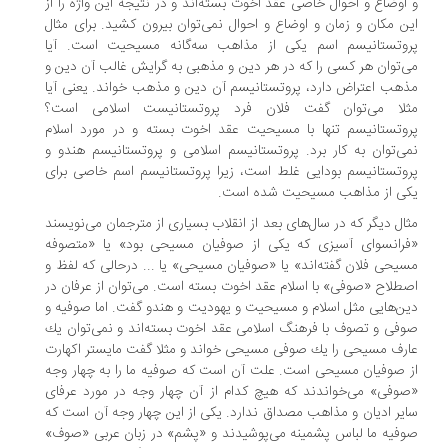
اوضاع و احوال خاصی عقد اخوت بسته‌اند و در نتیجه این واژه را از
ن مكان و زمان و اوضاع و احوال نمی‌توان بیرون كشید. برای مثال
وتستانیسم اسم یكی از مذاهب سه‌گانه مسیحیت است. آیا
‌توان هر كسی را كه در هر دین و مذهبی به گرایش غالب آن دین و
هب اعتراض دارد، پروتستانیسم آن دین و مذهب خواند. یعنی آیا
لا می‌توان گفت فلان فرد پروتستانیست اسلامی است؟
وتستانیسم تنها با مسیحیت عقد اخوت بسته و در مورد اسلام
ی‌توان به كار برد. پروتستانیسم اسلامی و پروتستانیسم هندو و
وتستانیسم بودایی غلط است، زیرا پروتستانیسم اسم خاصی برای
ی از مذاهب مسیحیت شده است.
ال دیگر كه در سال‌های بعد از انقلاب بسیاری از مترجمان می‌نویسند
رانسوای آسیزی كه یكی از صوفیان مسیحی بود» یا «متصوفه
یحی فلان گفته‌اند» یا «صوفیان مسیحی» یا ... درحالی كه لفظ و
طلاح «صوفی» با اسلام عقد اخوت بسته است. می‌توان از عرفان در
ن‌هایی مثل اسلام و مسیحیت و یهودیت و هندو گفت. اما صوفیه و
فی و تصوف با فرهنگ اسلامی عقد اخوت بسته‌اند و نمی‌توان یك
رف مسیحی را یك صوفی مسیحی خواند و مثلا گفت مایستر اكهارت
 صوفیان مسیحی است. علت آن است كه صوفیه ما را به چهار وجه
وفی» می‌خواندند كه هیچ كدام از آن چهار وجه در مورد عرفای
یر ادیان و مذاهب مصداق ندارد. یكی از این چهار وجه آن است كه
فیه ما لباس پشمینه می‌پوشیدند و «پشم» در زبان عربی «صوف»