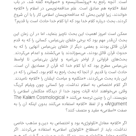
ت. آنچه راجع به «پروتستانیسم» و «صوفیه» گفته شد، در باب
ظ «كلام» هم صادق است. علم مدافعه‌نویسی در اسلام را «كلام»
اندند، زیرا اولین بحثی كه مدافعه‌نویسان اسلامی كار را با آن شروع
دند، بحث درباره كلام خدا بود كه آیا كلام خدا حادث است یا قدیم؟
كن است امروز اهمیت این بحث ناچیز بنماید، اما در آن زمان این
ث آن‌قدر مهم بود كه برخی خلفای بنی‌عباس، كسانی را كه به قدم
آن قائل بودند و بعضی دیگر از خلفای بنی‌عباس آنهایی را كه به
وث قرآن قائل بودند، می‌سوزاندند یا می‌كشتند و اعدام می‌كردند.
ث‌های فراوانی از اواخر بنی‌امیه و اوایل بنی‌عباس تا اواسط
ی‌عباس مطرح بود كه آیا كلام خدا كه قرآن از مصادیق آن است،
دث است یا قدیم. از آنجا كه بحث راجع به كلام بود، كسانی را كه در
ن باره بحث می‌كردند، «متكلم» و مباحث ایشان را «كلام» نامیدند.
ر كلام اختصاص به اسلام نداشت، چرا كسانی چون ویلیام كریگ
تی می‌خواهند ادله اثبات وجود خدا از دیدگاه متكلمان اسلامی را
بنویسند، آن را چنین ترجمه می‌كنند « The Kalām Cosmological
Argument» و از لفظ «كلام» استفاده می‌كنند بدون اینكه آن را به
ت «اسلامی» مقید و متصف كنند؟
ر «كلام» معادل «تئولوژی» بود و اختصاص به دین و مذهب خاصی
اشت، باید از اصطلاح «تئولوژی اسلامی» استفاده می‌كردند. اگر