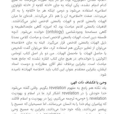
لام» معادل «تئولوژی» بود، دو كار باید صورت می‌گرفت كه هیچ
ام انجام نشده، یكی اینكه به جای «ادله كلام» از «ادله تئولوژی
لامی» استفاده می‌شود و دومی اینكه هر جا «كلام» را به كار
‌بردند، صفت «اسلامی» آن را هم ذكر می‌كردند. قدمای ما میان
هیات بالمعنی الاعم و الهیات بالمعنی الاخص تمایز می‌گذاشتند.
اهیات بالمعنی الاعم مباحث بود كه امروزه گاهی مابعدالطبیعه و
گاهی مسامحتا وجودشناسی (ontology) خوانده می‌شود. آنچه
سفه دین است، الهیات بالمعنی الاخص است و مباحث كلامی عمدتا
ل الهیات بالمعنی الاخص قرار می‌گیرد. البته به جای «خلاصه»
‌توان از تعابیر دیگری هم استفاده كرد، مثلا می‌توان گفت تلخیص
 حاصل الهیات یا ماحصل الهیات. من دو بار اصل كتاب توماس
وئینی را خوانده‌ام، در هیچ جای كتاب اشاره نشده كه جامع همه
احث است. بنابراین برخلاف نظر آقای عطارزاده و دوست استاد
شان، بنابراین معتقدم عنوان این كتاب باید «خلاصه الهیات» نامیده
د.
ی یا انكشاف ذات الهی
یك نكته هم راجع به مفهوم revelation بگویم. وقتی گفته می‌شود
خدا خودش را در revelation آشكار كرد ما در اسلام و یهودیت
revelation را «وحی» ترجمه می‌كنیم، زیرا در یهودیت و اسلام قائلند
 پیامبران پیام خدا را به انسان می‌رسانند، اما مسیحیان كه مسیح را
غمبر نمی‌دانند، بلكه خود خدا می‌دانند، بنابراین به مسیح وحی