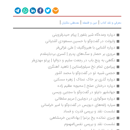
|
|
|
رفی و نقد کتاب
دین و فلسفه
مصطفی ملکیان
درباره وعده‌گاه شیر بلفور | پیام حیدرقزوینی
وایولت در گفت‌وگو با حسین مسعودی آشتیانی
درباره آشنایی با هیروگلیف | علی غزالی‌فر
مروری بر حصار و سگ‌های پدرم | کسری بردبار‌مقدم
نگاهی به پنج باب در رجعت سلیم و دوالپا | پرتو مهدی‌فر
پیرامون تمام نخ سیلوراستاین | ناهید آهنگری
حجمی شبیه تو در گفت‌وگو با محمد آشور
درباره گذری بر خاک نمناک | زهره مسکنی
درباره درختان صلح | محبوبه عظیم زاده
جهانشهر دلیلو در گفت‌وگو با مجتبی ویسی
درباره سوگواری در دوبلین | مریم سلطانی
سیاره زاغه‌های دیویس در گفت‌وگو با امیر خراسانی
نشست نقد و بررسی قدرت و فساد
چیزی نمانده یخ بزنم! | بهاءالدین خرمشاهی
نشست نقد و بررسی نفس‌المهموم