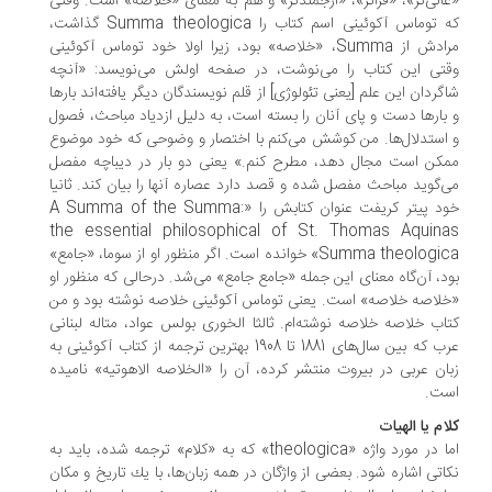
الی‌تر»، «فراتر»، «ارجمندتر» و هم به معنای «خلاصه» است. وقتی
كه توماس آكوئینی اسم كتاب را Summa theologica ‌گذاشت،
مرادش از Summa، «خلاصه» بود، زیرا اولا خود توماس آكوئینی
تی این كتاب را می‌نوشت، در صفحه اولش می‌نویسد: «آنچه
گردان این علم [یعنی تئولوژی] از قلم نویسندگان دیگر یافته‌اند بارها
بارها دست و پای آنان را بسته است، به دلیل ازدیاد مباحث، فصول
استدلال‌ها. من كوشش می‌كنم با اختصار و وضوحی كه خود موضوع
كن است مجال دهد، مطرح كنم.» یعنی دو بار در دیباچه مفصل
‌گوید مباحث مفصل شده و قصد دارد عصاره آنها را بیان كند. ثانیا
خود پیتر كریفت عنوان كتابش را «A Summa of the Summa:
the essential philosophical of St. Thomas Aquin
Summa theologica» خوانده است. اگر منظور او از سوما، «جامع»
د، آن‌گاه معنای این جمله «جامع جامع» می‌شد. درحالی كه منظور او
لاصه خلاصه» است. یعنی توماس آكوئینی خلاصه نوشته بود و من
اب خلاصه خلاصه نوشته‌ام. ثالثا الخوری بولس عواد، متاله لبنانی
عرب كه بین سال‌های 1881 تا 1908 بهترین ترجمه از كتاب آكوئینی به
ان عربی در بیروت منتشر كرده، آن را «الخلاصه الاهوتیه» نامیده
ت.
ام یا الهیات
اما در مورد واژه «theologica» كه به «كلام» ترجمه شده، باید به
اتی اشاره شود. بعضی از واژگان در همه زبان‌ها، با یك تاریخ و مكان