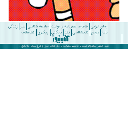
رمان ایرانی
خاطره، سفرنامه و روایت
جامعه شناسی
هنر
زندگی
نامه
مرجع
کتابشناسی
نقد
بایگانی
پیگیری
شناسنامه
کلیه حقوق محفوظ است و بازنشر مطالب با ذکر
کتاب نیوز
و درج لینک، بلامانع .