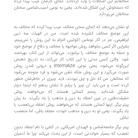
الفانم این اشكالات را وارد كرده‌اند. كجای كارشان عیب پیدا كرده
 دستخوش این اشكال شده‌اند، یعنی به نوعی آسیب‌شناسی سخنان
الفان می‌پردازد.
 نشان می‌دهد كه كجای سخن مخالف عیب پیدا كرده كه مخالف به
ن موضع مخالف كشیده شده است. من در الهیات سه دین
راهیمی، جز در آثار توماس آكوئینی التزام به این روش را نمی‌بینم،
ابراین اگر كسی بخواهد روش مواجهه با مخالف و دفاع از موضع خود
حمله به موضع مخالف را بیاموزد، می‌تواند از این كتاب بهره‌مند
د. وقتی كسی مدتی با این كتاب كار می‌كند، به تدریج ذهنش
این‌گونه می‌شود، یعنی نوعی internalize و درونی شدن روش
رت می‌گیرد و این روش ملكه ذهن می‌شود و فرد متوجه می‌شود
 مخالفان من كه خل و چل نبودند، لابد چیزی در خاطرشان خطور
ده است و من باید آن چیز را بیابم تا نشان بدهم كه اینجا دچار
كل شده‌اید. پنجم كسانی هستند كه می‌خواهند روش
یقت‌طلبی در عین اعتقاد به دین و مذهب را یاد بگیرند. به بیان
تر برگر، اینها كسانی هستند كه می‌خواهند روش اعتقاد بی‌تعصب را
د بگیرند، یعنی تو به دین و مذهب خودت معتقد باش، اما متعصب
اش.
تر برگر جامعه‌شناس و الهیدان امریكایی در كتابی با نام اعتقاد بدون
صب كه بسیار خواندنی است، از این بحث می‌كند چرا ما آدمیان