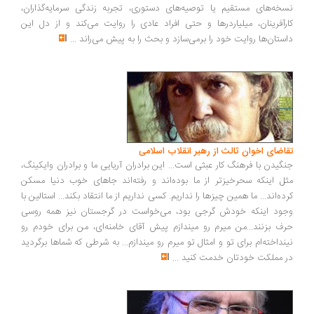
خه‌های مستقیم یا توصیه‌های دستوری، تجربه زندگی سرمایه‌گذاران،
رآفرینان، میلیاردرها و حتی افراد عادی را روایت می‌کند و از دل این
ستان‌ها روایت خود را برمی‌سازد و بحث را به پیش می‌راند
...
اضای اخوان ثالث از رهبر انقلاب اسلامی
گیدن با فرهنگ کار عبثی است... این برادران آریایی ما و برادران وایکینگ،
ل اینکه سحرخیزتر از ما بوده‌اند و رفته‌اند جاهای خوب دنیا مسکن
ده‌اند... ما همین چیزها را نداریم. کسی نداریم از ما انتقاد بکند... استالین با
ود اینکه خودش گرجی بود، می‌خواست در گرجستان نیز همه روسی
ف بزنند...من میرم رو میندازم پیش آقای خامنه‌ای، من برای خودم رو
نداخته‌ام برای تو و امثال تو میرم رو میندازم... به شرطی که شماها برگردید
 مملکت خودتان خدمت کنید
...