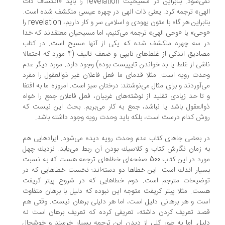
نمی‌شود. بنابراین در مسیحیت revelation را باید «انكشاف ذات
هی» ترجمه كرد. یعنی ذات الهی در چهره عیسی منكشف شده است.
بنابراین هر گاه با متون یهودی و اسلامی سر و كار داریم، revelation را
حی» یا «وحی الهی» ترجمه می‌كنیم، اما مسیحیان معتقدند كه خدا
 سه چهره منكشف شده كه یكی از آنها مسیح است. در كتاب
مصادیق اندكی از غلط‌های تایپی و ضعف تالیف (4 مورد كه احتمالا
شی از غلط یا بد خواندن تایپیست بوده) وجود دارد. مورد دیگر عدم
دت رویه است. مثلا قدمای ما فعل فاعلان غیر ذوالعقول را مفرد
‌آوردند و برای مثال می‌نوشتند: درختان سبز است. امروزه ما به افتفا
تا حد زیادی تقلید از نوشته‌های غربیان، فعل فاعلان جمع را خواه
العقول باشد یا نباشد، جمع به كار می‌بریم. بحث این نیست كه
ش كدام درست است، بلكه باید وحدت رویه وجود داشته باشد.
 بعضی جاهای كتاب عدم وحدت رویه دیده می‌شود. ایرادهایی هم
 زمان نگارش كتاب و كلاسیك بودن آن ربط می‌یابد. نزدیك چهل
مورد در این كتاب 500 صفحه‌ای خطاهای ترجمه هست كه به نسبت
یار اندك است. این خطاها دو دسته‌اند؛ نخست خطاهایی كه در
ضیحات مترجم است. دوم خطاهایی كه در شروح پیتر كریفت
ت. مثلا پیتر كریفت متوجه این نبوده كه دلیل با برهان متفاوت
ت و هر برهانی دلیل است، اما هر دلیلی برهان نیست. وقتی هم
د تعریف كردن داشته، تعریفی كرده كه تعریف برهان است نه
یل. اما به ‌طور كلی از دیدن این ترجمه بسیار خرسند و خوشحال