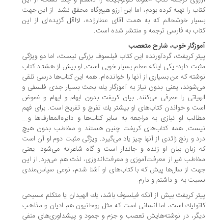
زوی ترجمه كتاب «سوما تئولوجیكا» را داشتم و چند نسخه از این
اب را تهیه كرده بودم، اما این آرزو هیچ‌گاه محقق نشد. از این جهت
یار خوشحالم كه به همت آقای عطارزاده، لااقل گزیده‌ای از این
اب به فارسی ترجمه و منتشر شده است.
وزگار خوب، شارح متعصب
تر كریفت، گردآورنده این كتاب فیلسوف بزرگی نیست، اما دو ویژگی
بت دارد؛ یكی اینكه معلم بسیار خوبی است. او بیش از هشتاد كتاب
شته كه من بسیاری از آنها را خوانده‌ام. همه این كتاب‌ها درسی تلقی
‌شوند، یعنی بدون نیاز به آموزگار یك بحث بسیار جدی فلسفی و
هیاتی را معرفی می‌كنند. بیان كریفت بدون ابهام و ایهام و غموض
ت و خواندن كتاب‌های او بیشتر یك تفرج و تفریح است. برای فهم
الب او نیازی به مراجعه به سایر كتاب‌ها و دایره‌المعارف‌ها و...
ست. همه كتاب‌های كریفت چنین هستند و مخاطب بدون هیچ
د و رنج زائدی از آنها چیز یاد می‌گیرد. ویژگی مثبت دوم او آن است
 زبان بیان او زنده و جاندار است و گاه شاعرانه می‌شود. یعنی
اطب غیر از معرفت‌آموزی و معرفت‌اندوزی، لذت هم می‌برد. از این
ت از سال‌ها پیش كه با كتاب‌های او آشنا شدم، نوعی سپاس‌مندی
بت به او داشتم و دارم.
تر كریفت بیش از آنكه فیلسوف باشد، یك الهیدان یا متكلم مسیحی
تولیك است، اما انسانی است كه مثل روحانیون هم ادیان و مذاهب
گر، در نوشته‌هایش تعصب و جزم و جمود و پیشداوری‌های منفی