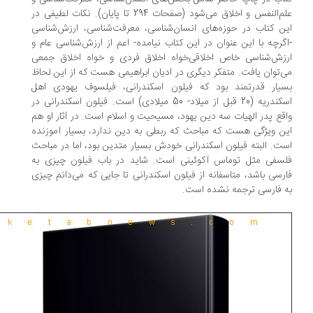
علم‌النفس و اخلاق می‌شود (صفحات 294 تا پایان). نكات لطیفی در
ن كتاب در حوزه‌های انسان‌شناسی، معرفت‌شناسی، ارزش‌شناسی
گرچه با این عنوان در این كتاب نیامده- اعم از ارزش‌شناسی عام و
زش‌شناسی خاص اخلاقی‌خواه اخلاق فردی و خواه اخلاق جمعی
‌توان یافت. متفكر دیگری در ادیان ابراهیمی هست كه از این لحاظ
یار قدرتمند بود كه فیلون اسكندرانی، فیلسوف یهودی اهل
اسكندریه (20 قبل از میلاد- 50 میلادی) است. فیلون اسكندرانی در
قع پدر الهیات سه دین یهود، مسیحیت و اسلام است. در آثار او هم
ن ویژگی هست كه مباحث كه ربطی به دین ندارد، بسیار آموزنده
ت. البته فیلون اسكندرانی خودش بسیار متدین بود، اما در مباحث
سفی مثل توماس آكوئینی است. شاید در باب فیلون چیزی به
رسی باشد، متاسفانه از فیلون اسكندرانی تا جایی كه می‌دانم چیزی
 فارسی ترجمه نشده است.