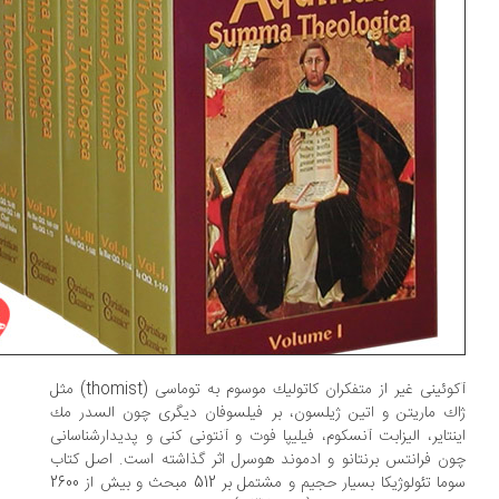
آكوئینی غیر از متفكران كاتولیك موسوم به توماسی (thomist) مثل
ك ماریتن و اتین ژیلسون، بر فیلسوفان دیگری چون السدر مك
نتایر، الیزابت آنسكوم، فیلیپا فوت و آنتونی كنی و پدیدارشناسانی
ن فرانتس برنتانو و ادموند هوسرل اثر گذاشته است. اصل كتاب
سوما تئولوژیكا بسیار حجیم و مشتمل بر 512 مبحث و بیش از 2600