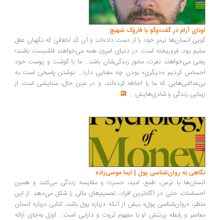
ونای آرام در گفت‌وگو با فاروک شهیچ
یی انسان‌ها ترمزِ خود را از دست داده‌اند و آن کُدِ اخلاقی که نگهبان عقل
یم بود، فروریخته است. در دنیای امروز، همه می‌خواهند فاشیست باشند؛
نی می‌خواهند نفرت، محورِ زندگی‌شان باشد... ما با گوشت و پوست خود
ساس کردیم «دیگری» بودن چه معنایی دارد... نوشتن پاسخی است به
‌عدالتی‌هایی که ما را احاطه کرده‌اند، و در عین حال، ستایشی است از
بایی زندگی و شادی‌هایش
...
اهی به روان‌شناسی پول | ایما موسی‌زاده
سان‌ها با ترس، طمع، امید، حسرت و مقایسه زندگی می‌کنند و همین
ساسات، حتی در آگاه‌ترین افراد، تصمیم‌های مالی را شکل می‌دهد. از این
ظر، «روان‌شناسی پول» بیش از آنکه درباره پول باشد، کتابی درباره انسان
اصر و رابطه پرتنش او با مفهوم ثروت و دارایی است... اوزل به‌جای ارائه