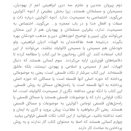
م پیروان متدین و ملتزم سه دین ابراهیمی اعم از یهودیان،
یحیان و مسلمانان هستند، زیرا بخش عظیمی از آنچه آكوئینی
‌گوید، اختصاصی به مسیحیت ندارد. آنچه آكوئینی درباره ذات و
ات و افعال خدا و در باب معجزه و... می‌گوید، اختصاص به
یحیت ندارد، بنابراین مسلمانان و یهودیان هم از این سخنان
‌توانند برای تبیین و توضیح آموزه‌های دین و مذهب خودشان بهره
یرند. درنتیجه همه علاقه‌مندان به الهیات ادیان ابراهیمی، ولو
دشان هم مسیحی یا مسیحی كاتولیك نباشند، می‌توانند از این
اب استفاده كنند. ای كاش روحانیون ما این كتاب را مطالعه كرده تا
اعیه‌های قوی‌تری ارایه می‌كردند. سوم كسانی هستند كه دنبال
هیات، اعم از مسیحی و اسلامی و یهودی نیستند، بلكه عاشق
سفه‌اند. این كتاب سرشار از نكات فلسفی است، یعنی به موضوعاتی
داخته كه حوزه اصلی آنها فلسفه است یا مسائلی كه حوزه اصلی
داخته به آنها فلسفه است یا راه‌حل‌های مسائل به روش فلسفی.
ن كتاب با آنكه نوعی مدافعه نگاری از مسیحیت كاتولیك است، اما
ات فراوانی دارد كه یا موضوعات فلسفی هستند یا مسائل فلسفی یا
ه‌حل‌های فلسفی توماس آكوئینی به موضوعات و مسائل فلسفی
تند. یعنی اگر بخواهید با عقلانیت پیش بروید و كاری به ایمان و
بد نداشته باشید، می‌توانید از این كتاب نكات فلسفی فراوانی بیابید.
ارم كسانی هستند كه اصلا به محتوای كتاب كار ندارند و به روش
داختن به مباحث كار دارند.